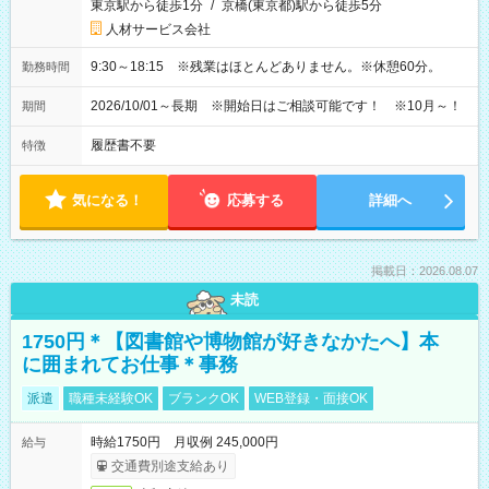
東京駅から徒歩1分
/
京橋(東京都)駅から徒歩5分
人材サービス会社
9:30～18:15 ※残業はほとんどありません。※休憩60分。
勤務時間
2026/10/01～長期 ※開始日はご相談可能です！ ※10月～！
期間
履歴書不要
特徴
気になる！
応募する
詳細へ
掲載日：2026.08.07
未読
1750円＊【図書館や博物館が好きなかたへ】本
に囲まれてお仕事＊事務
派遣
職種未経験OK
ブランクOK
WEB登録・面接OK
時給1750円 月収例 245,000円
給与
交通費別途支給あり