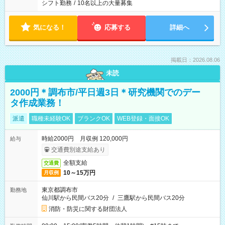
シフト勤務
/
10名以上の大量募集
気になる！
応募する
詳細へ
掲載日：2026.08.06
未読
2000円＊調布市/平日週3日＊研究機関でのデー
タ作成業務！
派遣
職種未経験OK
ブランクOK
WEB登録・面接OK
時給2000円 月収例 120,000円
給与
交通費別途支給あり
全額支給
交通費
10～15万円
月収例
東京都調布市
勤務地
仙川駅から民間バス20分
/
三鷹駅から民間バス20分
消防・防災に関する財団法人