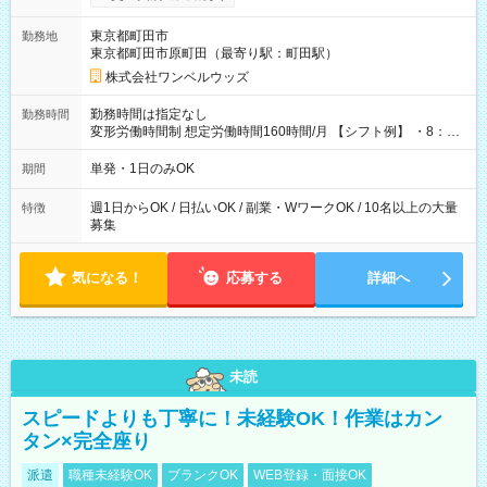
ンビニATMから 日払い分を引き落とせます！ 【試用期間】試
用期間なし
東京都町田市
勤務地
東京都町田市原町田（最寄り駅：町田駅）
株式会社ワンベルウッズ
勤務時間は指定なし
勤務時間
変形労働時間制 想定労働時間160時間/月 【シフト例】 ・8：00
～21：00
単発・1日のみOK
期間
週1日からOK / 日払いOK / 副業・WワークOK / 10名以上の大量
特徴
募集
気になる！
応募する
詳細へ
未読
スピードよりも丁寧に！未経験OK！作業はカン
タン×完全座り
派遣
職種未経験OK
ブランクOK
WEB登録・面接OK