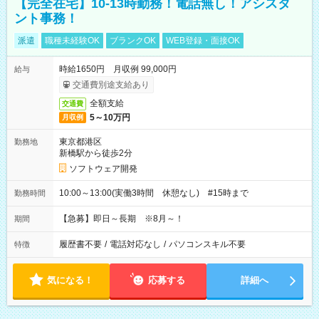
【完全在宅】10-13時勤務！電話無し！アシスタ
ント事務！
派遣
職種未経験OK
ブランクOK
WEB登録・面接OK
時給1650円 月収例 99,000円
給与
交通費別途支給あり
全額支給
交通費
5～10万円
月収例
東京都港区
勤務地
新橋駅から徒歩2分
ソフトウェア開発
10:00～13:00(実働3時間 休憩なし) #15時まで
勤務時間
【急募】即日～長期 ※8月～！
期間
履歴書不要
/
電話対応なし
/
パソコンスキル不要
特徴
気になる！
応募する
詳細へ