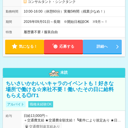
コンサルタント・シンクタンク
10:00-16:00（休憩60分）実働5時間（残業少なめ！）
勤務時間
2026年09月01日～長期 ※開始日相談OK ※9月～！
期間
履歴書不要
/
服装自由
特徴
気になる！
応募する
詳細へ
未読
ちいさいかわいいキャラのイベントも！好きな
場所で働ける☆来社不要！働いたその日に給料
もらえる◎/T1
アルバイト
職種未経験OK
日給13,000円～
給与
＋交通費支給 ★交通費全額支給！ ┗案件により規定あり ★日払
いOK！（規定あり） ┗働いたその日に現金GET♪ お仕事後はコ
交通費別途支給あり