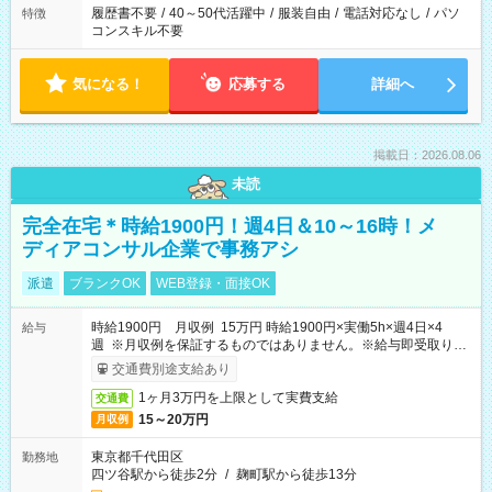
履歴書不要
/
40～50代活躍中
/
服装自由
/
電話対応なし
/
パソ
特徴
コンスキル不要
気になる！
応募する
詳細へ
掲載日：2026.08.06
未読
完全在宅＊時給1900円！週4日＆10～16時！メ
ディアコンサル企業で事務アシ
派遣
ブランクOK
WEB登録・面接OK
時給1900円 月収例 15万円 時給1900円×実働5h×週4日×4
給与
週 ※月収例を保証するものではありません。※給与即受取りサ
ービス利用可（利用条件有）
交通費別途支給あり
1ヶ月3万円を上限として実費支給
交通費
15～20万円
月収例
東京都千代田区
勤務地
四ツ谷駅から徒歩2分
/
麹町駅から徒歩13分