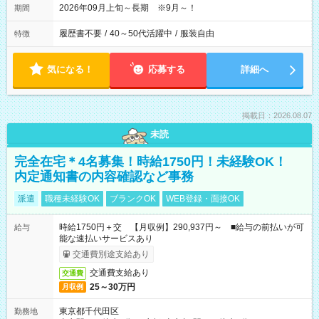
2026年09月上旬～長期 ※9月～！
期間
履歴書不要
/
40～50代活躍中
/
服装自由
特徴
気になる！
応募する
詳細へ
掲載日：2026.08.07
未読
完全在宅＊4名募集！時給1750円！未経験OK！
内定通知書の内容確認など事務
派遣
職種未経験OK
ブランクOK
WEB登録・面接OK
時給1750円＋交 【月収例】290,937円～ ■給与の前払いが可
給与
能な速払いサービスあり
交通費別途支給あり
交通費支給あり
交通費
25～30万円
月収例
東京都千代田区
勤務地