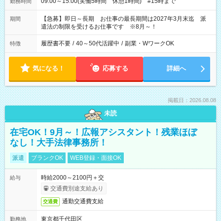
09:00～15:00(実働5時間 休憩1時間) #15時まで
勤務時間
【急募】即日～長期 お仕事の最長期間は2027年3月末迄 派
期間
遣法の制限を受けるお仕事です ※8月～！
履歴書不要
/
40～50代活躍中
/
副業・WワークOK
特徴
気になる！
応募する
詳細へ
掲載日：2026.08.08
未読
在宅OK！9月～！広報アシスタント！残業ほぼ
なし！大手法律事務所！
派遣
ブランクOK
WEB登録・面接OK
時給2000～2100円＋交
給与
交通費別途支給あり
通勤交通費支給
交通費
東京都千代田区
勤務地