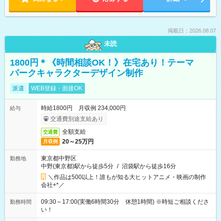
掲載日：2026.08.07
未読
1800円＊《時間相談OK！》在宅あり！テーマ
パークキャラクターデザイン制作
派遣
WEB登録・面接OK
時給1800円 月収例 234,000円
給与
交通費別途支給あり
全額支給
交通費
20～25万円
月収例
東京都中野区
勤務地
中野(東京都)駅から徒歩5分
/
沼袋駅から徒歩16分
＼作品は500以上！誰もが知る大ヒットアニメ・映画の制作
会社+*／
09:30～17:00(実働6時間30分 休憩1時間) ※時短ご相談くださ
勤務時間
い！