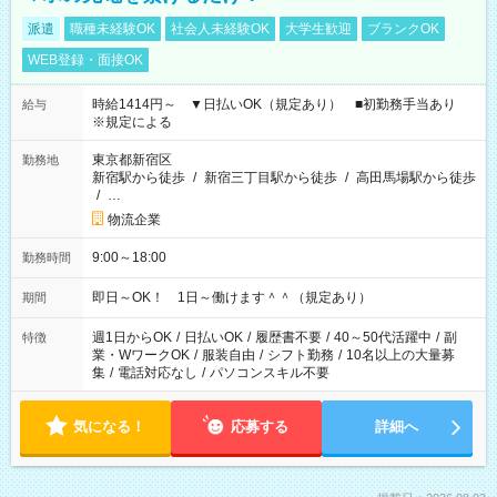
派遣
職種未経験OK
社会人未経験OK
大学生歓迎
ブランクOK
WEB登録・面接OK
時給1414円～ ▼日払いOK（規定あり） ■初勤務手当あり
給与
※規定による
東京都新宿区
勤務地
新宿駅から徒歩
/
新宿三丁目駅から徒歩
/
高田馬場駅から徒歩
/
…
物流企業
9:00～18:00
勤務時間
即日～OK！ 1日～働けます＾＾（規定あり）
期間
週1日からOK
/
日払いOK
/
履歴書不要
/
40～50代活躍中
/
副
特徴
業・WワークOK
/
服装自由
/
シフト勤務
/
10名以上の大量募
集
/
電話対応なし
/
パソコンスキル不要
気になる！
応募する
詳細へ