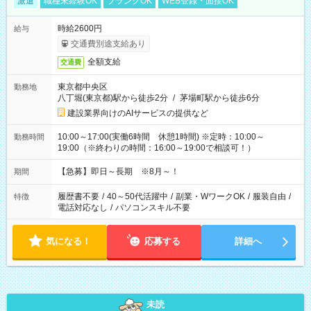
派遣
職種未経験OK
ブランクOK
WEB登録・面接OK
時給2600円
給与
交通費別途支給あり
全額支給
交通費
東京都中央区
勤務地
八丁堀(東京都)駅から徒歩2分
/
茅場町駅から徒歩6分
建設業界向けのAIサービスの提供など
10:00～17:00(実働6時間 休憩1時間) ※定時：10:00～
勤務時間
19:00（※終わりの時間：16:00～19:00で相談可！）
【急募】即日～長期 ※8月～！
期間
履歴書不要
/
40～50代活躍中
/
副業・WワークOK
/
服装自由
/
特徴
電話対応なし
/
パソコンスキル不要
気になる！
応募する
詳細へ
未読