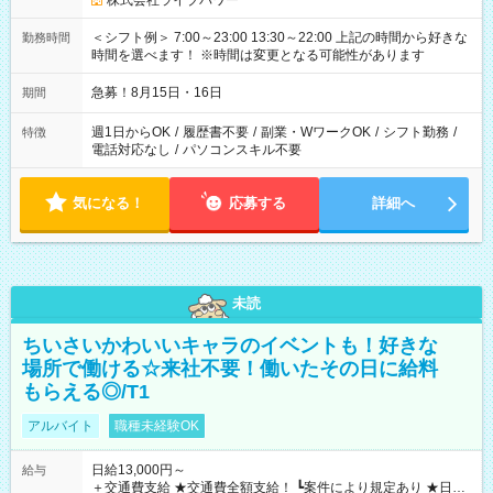
株式会社ライブパワー
＜シフト例＞ 7:00～23:00 13:30～22:00 上記の時間から好きな
勤務時間
時間を選べます！ ※時間は変更となる可能性があります
急募！8月15日・16日
期間
週1日からOK
/
履歴書不要
/
副業・WワークOK
/
シフト勤務
/
特徴
電話対応なし
/
パソコンスキル不要
気になる！
応募する
詳細へ
未読
ちいさいかわいいキャラのイベントも！好きな
場所で働ける☆来社不要！働いたその日に給料
もらえる◎/T1
アルバイト
職種未経験OK
日給13,000円～
給与
＋交通費支給 ★交通費全額支給！ ┗案件により規定あり ★日払