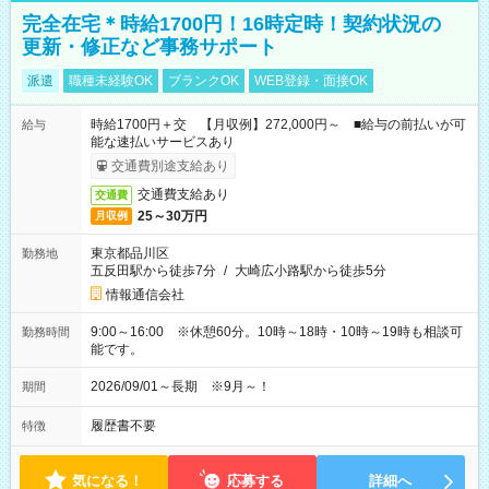
完全在宅＊時給1700円！16時定時！契約状況の
更新・修正など事務サポート
派遣
職種未経験OK
ブランクOK
WEB登録・面接OK
時給1700円＋交 【月収例】272,000円～ ■給与の前払いが可
給与
能な速払いサービスあり
交通費別途支給あり
交通費支給あり
交通費
25～30万円
月収例
東京都品川区
勤務地
五反田駅から徒歩7分
/
大崎広小路駅から徒歩5分
情報通信会社
9:00～16:00 ※休憩60分。10時～18時・10時～19時も相談可
勤務時間
能です。
2026/09/01～長期 ※9月～！
期間
履歴書不要
特徴
気になる！
応募する
詳細へ