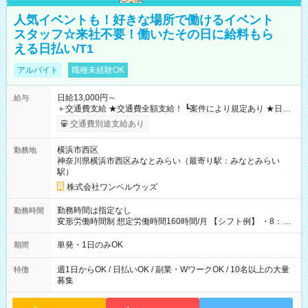
人気イベントも！好きな場所で働けるイベント
スタッフ☆来社不要！働いたその日に給料もら
える日払い/T1
アルバイト
職種未経験OK
日給13,000円～
給与
＋交通費支給 ★交通費全額支給！ ┗案件により規定あり ★日払
いOK！（規定あり） ┗働いたその日に現金GET♪ お仕事後はコ
交通費別途支給あり
ンビニATMから 日払い分を引き落とせます！ 【試用期間】試
用期間なし
横浜市西区
勤務地
神奈川県横浜市西区みなとみらい（最寄り駅：みなとみらい
駅）
株式会社ワンベルウッズ
勤務時間は指定なし
勤務時間
変形労働時間制 想定労働時間160時間/月 【シフト例】 ・8：00
～21：00
単発・1日のみOK
期間
週1日からOK / 日払いOK / 副業・WワークOK / 10名以上の大量
特徴
募集