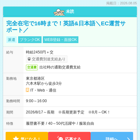
掲載日：2026.08.05
未読
完全在宅で16時まで！英語&日本語＼EC運営サ
ポート／
派遣
ブランクOK
WEB登録・面接OK
時給2450円＋交
給与
交通費別途支給あり
出社時の通勤交通費支給
交通費
東京都港区
勤務地
六本木駅から徒歩3分
IT・Web・通信
9:00～16:00
勤務時間
2026/8/17～長期 ※長期更新予定 ※8月～OK！
期間
履歴書不要
/
40～50代活躍中
/
服装自由
特徴
気になる！
応募する
詳細へ