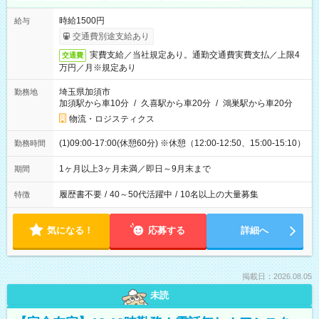
時給1500円
給与
交通費別途支給あり
実費支給／当社規定あり。通勤交通費実費支払／上限4
交通費
万円／月※規定あり
埼玉県加須市
勤務地
加須駅から車10分
/
久喜駅から車20分
/
鴻巣駅から車20分
物流・ロジスティクス
(1)09:00-17:00(休憩60分) ※休憩（12:00-12:50、15:00-15:10）
勤務時間
1ヶ月以上3ヶ月未満／即日～9月末まで
期間
履歴書不要
/
40～50代活躍中
/
10名以上の大量募集
特徴
気になる！
応募する
詳細へ
掲載日：2026.08.05
未読