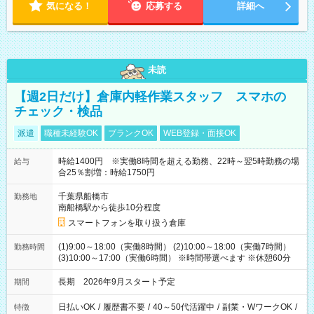
気になる！
応募する
詳細へ
未読
【週2日だけ】倉庫内軽作業スタッフ スマホの
チェック・検品
派遣
職種未経験OK
ブランクOK
WEB登録・面接OK
時給1400円 ※実働8時間を超える勤務、22時～翌5時勤務の場
給与
合25％割増：時給1750円
千葉県船橋市
勤務地
南船橋駅から徒歩10分程度
スマートフォンを取り扱う倉庫
(1)9:00～18:00（実働8時間） (2)10:00～18:00（実働7時間）
勤務時間
(3)10:00～17:00（実働6時間） ※時間帯選べます ※休憩60分
長期 2026年9月スタート予定
期間
日払いOK
/
履歴書不要
/
40～50代活躍中
/
副業・WワークOK
/
特徴