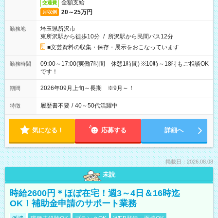
全額支給
交通費
20～25万円
月収例
埼玉県所沢市
勤務地
東所沢駅から徒歩10分
/
所沢駅から民間バス12分
■文芸資料の収集・保存・展示をおこなっています
09:00～17:00(実働7時間 休憩1時間) ※10時～18時もご相談OK
勤務時間
です！
2026年09月上旬～長期 ※9月～！
期間
履歴書不要
/
40～50代活躍中
特徴
気になる！
応募する
詳細へ
掲載日：2026.08.08
未読
時給2600円＊ほぼ在宅！週3～4日＆16時迄
OK！補助金申請のサポート業務