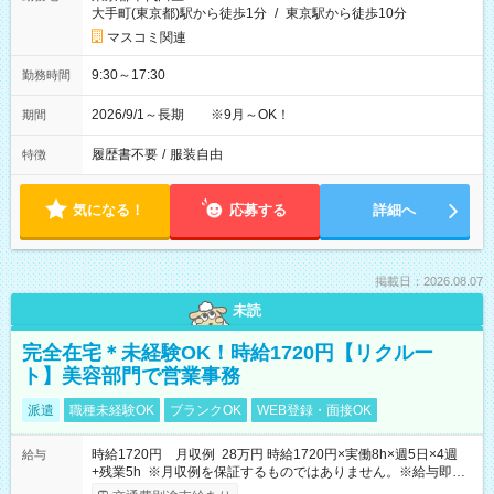
大手町(東京都)駅から徒歩1分
/
東京駅から徒歩10分
マスコミ関連
9:30～17:30
勤務時間
2026/9/1～長期 ※9月～OK！
期間
履歴書不要
/
服装自由
特徴
気になる！
応募する
詳細へ
掲載日：2026.08.07
未読
完全在宅＊未経験OK！時給1720円【リクルー
ト】美容部門で営業事務
派遣
職種未経験OK
ブランクOK
WEB登録・面接OK
時給1720円 月収例 28万円 時給1720円×実働8h×週5日×4週
給与
+残業5h ※月収例を保証するものではありません。※給与即受
取りサービス利用可（利用条件有）