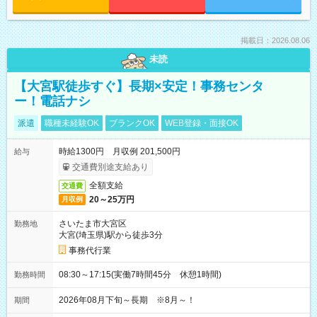
掲載日：2026.08.06
未読
【大宮駅徒歩すぐ】長期×安定！事務センタ
ー！電話ナシ
派遣
職種未経験OK
ブランクOK
WEB登録・面接OK
時給1300円 月収例 201,500円
給与
交通費別途支給あり
全額支給
交通費
20～25万円
月収例
さいたま市大宮区
勤務地
大宮(埼玉県)駅から徒歩3分
事務代行業
08:30～17:15(実働7時間45分 休憩1時間)
勤務時間
2026年08月下旬～長期 ※8月～！
期間