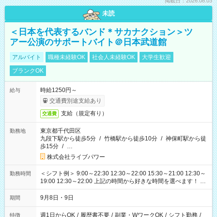
掲載日：2026.08.03
未読
＜日本を代表するバンド＊サカナクション＞ツ
アー公演のサポートバイト＠日本武道館
アルバイト
職種未経験OK
社会人未経験OK
大学生歓迎
ブランクOK
時給1250円～
給与
交通費別途支給あり
支給（規定有り）
交通費
東京都千代田区
勤務地
九段下駅から徒歩5分
/
竹橋駅から徒歩10分
/
神保町駅から徒
歩15分
/
…
株式会社ライブパワー
＜シフト例＞ 9:00～22:30 12:30～22:00 15:30～21:00 12:30～
勤務時間
19:00 12:30～22:00 上記の時間から好きな時間を選べます！ ※
時間は変更となる可能性があります
9月8日・9日
期間
週1日からOK
/
履歴書不要
/
副業・WワークOK
/
シフト勤務
/
特徴