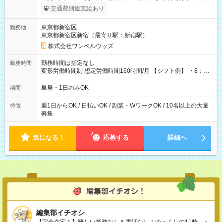
いOK！（規定あり） ┗働いたその日に現金GET♪ お仕事後はコ
交通費別途支給あり
ンビニATMから 日払い分を引き落とせます！ 【試用期間】試
用期間なし
東京都新宿区
勤務地
東京都新宿区新宿（最寄り駅：新宿駅）
株式会社ワンベルウッズ
勤務時間は指定なし
勤務時間
変形労働時間制 想定労働時間160時間/月 【シフト例】 ・8：00
～21：00
単発・1日のみOK
期間
週1日からOK / 日払いOK / 副業・WワークOK / 10名以上の大量
特徴
募集
気になる！
応募する
詳細へ
編集部イチオシ