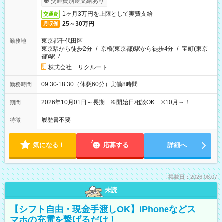
交通費別途支給あり
1ヶ月3万円を上限として実費支給
交通費
25～30万円
月収例
東京都千代田区
勤務地
東京駅から徒歩2分
/
京橋(東京都)駅から徒歩4分
/
宝町(東京
都)駅
/
…
株式会社 リクルート
09:30-18:30（休憩60分）実働8時間
勤務時間
2026年10月01日～長期 ※開始日相談OK ※10月～！
期間
履歴書不要
特徴
気になる！
応募する
詳細へ
掲載日：2026.08.07
未読
【シフト自由・現金手渡しOK】iPhoneなどス
マホの充電を繋げるだけ！