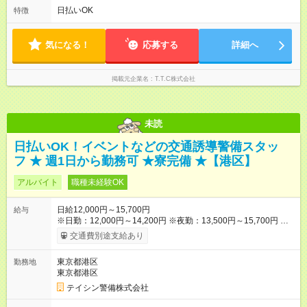
日払いOK
特徴
気になる！
応募する
詳細へ
掲載元企業名
T.T.C株式会社
未読
日払いOK！イベントなどの交通誘導警備スタッ
フ ★ 週1日から勤務可 ★寮完備 ★【港区】
アルバイト
職種未経験OK
日給12,000円～15,700円
給与
※日勤：12,000円～14,200円 ※夜勤：13,500円～15,700円 ※研
修3日間：25,755円（8,585円×3日間） ✅早上がりでも日給全額
交通費別途支給あり
保証◎ ✅寮完備！即入居OK！ ✅週1日～勤務OK ✅週5日勤務×フ
ルタイムも可能 ✅資格手当（最大2200円／日）や残業代は別途
東京都港区
勤務地
全額支給 ※資格取得費用は会社が全額負担します。 ＜＜ ✨紹介
東京都港区
報奨金キャンペーン✨ ＞＞ 紹介する側＆入社する側も嬉しい制
度！ 条件に応じて、下記報奨金を支給♪ ■紹介者：最大10万円 ■
テイシン警備株式会社
入社者：最大5万円 ■入社者（即戦力）：最大7万円 【試用期