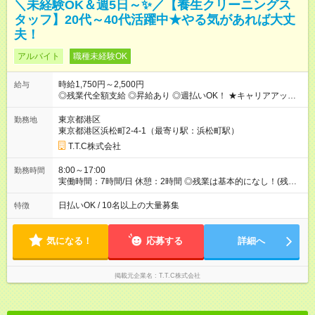
＼未経験OK＆週5日～✨／【養生クリーニングス
タッフ】20代～40代活躍中★やる気があれば大丈
夫！
アルバイト
職種未経験OK
時給1,750円～2,500円
給与
◎残業代全額支給 ◎昇給あり ◎週払いOK！ ★キャリアアップの
一例★ ・一般作業員 ：1年目 月収31万 ・作業長(サブリー
ダー)：3年目 月収35万 ・職長(リーダー) ：5年目 月収42万
東京都港区
勤務地
【試用期間】試用期間なし
東京都港区浜松町2-4-1（最寄り駅：浜松町駅）
T.T.C株式会社
8:00～17:00
勤務時間
実働時間：7時間/日 休憩：2時間 ◎残業は基本的になし！(残業
あった場合は全額支給します) ◎平日のみOK ◎週4日以上OK ◎
即日勤務OK ◎友達と応募OK
日払いOK / 10名以上の大量募集
特徴
気になる！
応募する
詳細へ
掲載元企業名
T.T.C株式会社