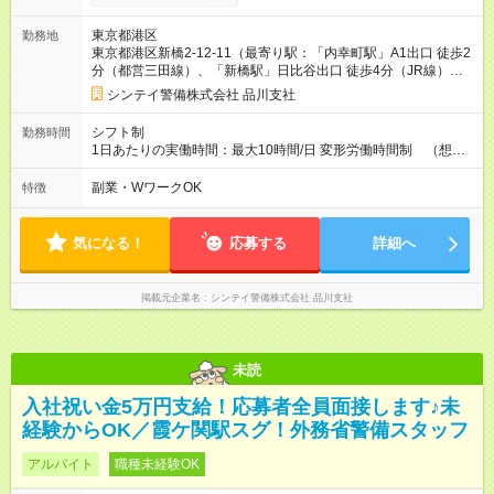
ございます。 ※別途資格手当がございます。 例：自衛消防技
術認定 500円/日 防災センター要員 250円/日 上
東京都港区
勤務地
級救命講習修了 250円/日 など 【試用期間】試用期間あり 試
東京都港区新橋2-12-11（最寄り駅：「内幸町駅」A1出口 徒歩2
用期間の長さ：2週間 雇用形態、給与は本採用時と同じです。
分（都営三田線）、「新橋駅」日比谷出口 徒歩4分（JR線）、8
番出口 徒歩5分（東京メトロ銀座線・都営浅草線））
シンテイ警備株式会社 品川支社
シフト制
勤務時間
1日あたりの実働時間：最大10時間/日 変形労働時間制 （想定
労働時間 170時間/月） 【シフト例】 ➀08:30～20:30（休憩時
間120分） ➁20:30～08:30（休憩時間120分）
副業・WワークOK
特徴
気になる！
応募する
詳細へ
掲載元企業名
シンテイ警備株式会社 品川支社
未読
入社祝い金5万円支給！応募者全員面接します♪未
経験からOK／霞ケ関駅スグ！外務省警備スタッフ
アルバイト
職種未経験OK