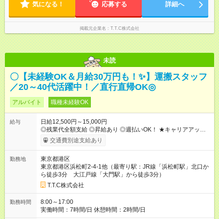
気になる！
応募する
詳細へ
掲載元企業名
T.T.C株式会社
未読
〇【未経験OK＆月給30万円も！✨】運搬スタッフ
／20～40代活躍中！／直行直帰OK◎
アルバイト
職種未経験OK
日給12,500円～15,000円
給与
◎残業代全額支給 ◎昇給あり ◎週払いOK！ ★キャリアアップの
一例★ ・一般作業員 ：1年目 月収31万 ・作業長(サブリー
交通費別途支給あり
ダー)：3年目 月収35万 ・職長(リーダー) ：5年目 月収42万
【試用期間】試用期間あり 試用期間の長さ：1ヶ月 雇用形態、
東京都港区
勤務地
給与は本採用時と同じです。
東京都港区浜松町2-4-1他（最寄り駅：JR線「浜松町駅」北口か
ら徒歩3分 大江戸線「大門駅」から徒歩3分）
T.T.C株式会社
8:00～17:00
勤務時間
実働時間：7時間/日 休憩時間：2時間/日