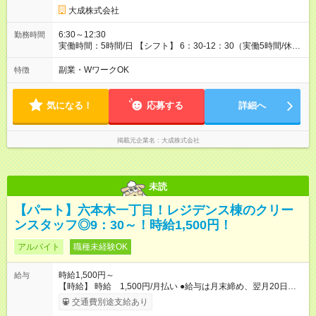
大成株式会社
6:30～12:30
勤務時間
実働時間：5時間/日 【シフト】 6：30-12：30（実働5時間/休憩
1時間） 勤務日：月曜日～金曜日 （週5日出勤）
副業・WワークOK
特徴
気になる！
応募する
詳細へ
掲載元企業名
大成株式会社
未読
【パート】六本木一丁目！レジデンス棟のクリー
ンスタッフ◎9：30～！時給1,500円！
アルバイト
職種未経験OK
時給1,500円～
給与
【時給】 時給 1,500円/月払い ●給与は月末締め、翌月20日の
支払。 ●通勤手当は1ヶ月ごとに勤務日数に応じて実費精算。 ●
交通費別途支給あり
一番安いルートでの計算となります。 ※Ｗワークの方は、他社