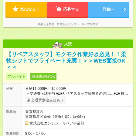
OK
気になる！
応募する
詳細へ
掲載元企業名
株式会社エンジン リペア事業部
未読
【リペアスタッフ】モクモク作業好き必見！！柔
軟シフトでプライベート充実！＞＞WEB面接OK
＜＜
アルバイト
職種未経験OK
日給11,000円～15,000円
給与
＋交通費＋諸手当 ■□■リペアスタッフ経験者の方は…■□■ 技術
チェック後に日給を決定します！ ・現場数に応じて『日給が1.2
交通費別途支給あり
倍』！ ・その他手当により『1.5倍』になることも…！ ・その他
1日ごとの評価ポイントもあり 頑張った分だけ評価されます！ ◆
東京都港区
勤務地
交通費規定支給 ◆残業手当あり ◆子供手当あり ◆宿泊手当あり
東京都港区新橋（最寄り駅：新橋駅）
(2，000円/1日) ※宿泊を伴う現場の場合 ◆先輩スタッフの給与例
﹋﹋﹋﹋﹋﹋﹋﹋﹋﹋﹋ ・週5日勤務Aさん ＞＞日給11，000円
株式会社エンジン リペア事業部
×20勤務 ＞＞月収22万円＋諸手当 【試用期間】試用期間あり 試
用期間の長さ：6ヶ月 ※ 雇用形態と給与に、本採用時と異なる部
8:00～17:00
勤務時間