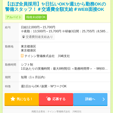
【ほぼ全員採用】✨日払いOK✨週1から勤務OKの
警備スタッフ！＃交通費全額支給＃WEB面接OK
アルバイト
職種未経験OK
日給12,000円～15,700円
給与
※夜勤：13,500円～15,700円 ※研修3日間：25,755円（8,585円
×3日間／計21時間） ✅早上がりでも日給全額保証◎ ✅寮完備！
交通費別途支給あり
即入居OK！ ✅週1日～勤務OK ✅週5日勤務×フルタイムも可能 ✅
資格手当（最大2200円／日）や残業代は別途全額支給 ※資格取
東京都港区
勤務地
得費用は会社が全額負担します。 ＜＜ ✨紹介報奨金キャンペー
東京都港区
ン✨ ＞＞ 紹介する側＆入社する側も嬉しい制度！ 条件に応じ
て、下記報奨金を支給♪ ■紹介者：最大10万円 ■入社者：最大5万
テイシン警備株式会社 川崎支社
円 ■入社者（即戦力）：最大7万円 【試用期間】試用期間あり 試
用期間の長さ：2ヶ月 雇用形態、給与は本採用時と同じです。
シフト制
勤務時間
1日あたりの実働時間：最大8時間/日 ＜勤務時間帯＞ ・9時00分
～18時00分 ・20時00分～05時00分 ◎週1日から勤務可能で、1
週間ごとの自己申告制シフトを採用。短期勤務や副業としての
短期（1ヶ月以内）
期間
働き方も可能です。 ◎「今週は週0日、来週は週4日」など、ラ
イフスタイルに合わせた働き方ができます。有給休暇も積極的
週1日からOK / 副業・WワークOK
特徴
に取得可能です！
気になる！
応募する
詳細へ
掲載元企業名
テイシン警備株式会社 川崎支社