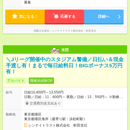
募集
気になる！
応募する
詳細へ
掲載元企業名
シンテイトラスト株式会社 町田支社
未読
＼Jリーグ開催中のスタジアム警備／日払い＆現金
手渡し有！まるで毎日給料日！BIGボーナス5万円
有！
アルバイト
職種未経験OK
日給10,400円～13,550円
給与
日勤／日給：11，600円～ 夜勤／日給：13，550円～ ※勤務数
が週2日以下の場合 日勤／日給：10，400円 夜勤／日給：12，
交通費別途支給あり
350円 ■交通費別途全額支給 ※規定あり ■支払方法：日払い └日
給のうち7，000円を現金先払い ※稼働分 ※週払い・月払いOK
東京都港区
勤務地
⇒希望をお聞かせください♪ ■各種資格手当あり ■残業手当あり ■
東京都港区海岸（最寄り駅：浜松町駅）
日給保障あり └早く終わっても”全額”支給！ ・－・－・ ≪ 法定
研修 ≫ 研修時の給与： 日給10，000円×3日間（24時間） ＝研
シンテイトラスト株式会社 町田支社
修費として合計30，000円支給 ＋交通費全額支給 ※規定あり