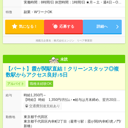
分があります。 雇用形態：本採用時と同じです。 給与：日
実働時間：8時間/日 休憩時間：1時間/日 ★月～土・週4日～OK
給 9,810円以上 ::::: ::::: ::::: ::::: ::::: :::::: 120勤務までは日給9，810
★週5日入れる方大歓迎！※日時相談OK ★時期により連休取得も
円 121勤務目から日給1万1，000円～ となります。
可能！ ＼毎月希望シフト提出で働きやすい！／ 毎月20日までに
副業・WワークOK
特徴
::::: ::::: ::::: ::::: ::::: ::::::
翌月の勤務希望シフトを提出◎ ※シフト変更は前週までに相談
OK
気になる！
応募する
詳細へ
掲載元企業名
株式会社エンジン リペア事業部
未読
【パート】霞が関駅直結！クリーンスタッフ◎複
数駅からアクセス良好♪5日
アルバイト
職種未経験OK
時給1,350円～
給与
【時給】 時給 1,350円/月払い ●給与は月末締め、翌月20日の
支払。 ●通勤手当は1ヶ月ごとに勤務日数に応じて実費精算。 ●
交通費別途支給あり
一番安いルートでの計算となります。 ※Ｗワークの方は、他社
様で定期が支給されている場合は重複区間以外の区間が支給対
東京都千代田区
勤務地
象となります。 【試用期間】試用期間あり 試用期間の長さ：3
東京都千代田区内幸町2丁目（最寄り駅：霞が関/内幸町/虎ノ門/
ヶ月 雇用形態、給与は本採用時と同じです。
新橋）