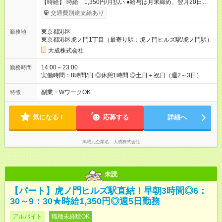
【時給】 時給 1,350円/月払い ●給与は月末締め、翌月20日の
支払。 ●通勤手当は1ヶ月ごとに勤務日数に応じて実費精算。 ●
交通費別途支給あり
一番安いルートでの計算となります。 ※Ｗワークの方は、他社
様で定期が支給されている場合は重複区間以外の区間が支給対
東京都港区
勤務地
象となります。 【試用期間】試用期間あり 試用期間の長さ：3
東京都港区虎ノ門1丁目（最寄り駅：虎ノ門ヒルズ駅/虎ノ門駅）
ヶ月 雇用形態、給与は本採用時と同じです。
大成株式会社
14:00～23:00
勤務時間
実働時間：8時間/日 ◎休憩1時間 ◎土日＋祝日（週2～3日）
副業・WワークOK
特徴
気になる！
応募する
詳細へ
掲載元企業名
大成株式会社
未読
【パート】虎ノ門ヒルズ駅直結！早朝3時間◎6：
30～9：30★時給1,350円◎週5日勤務
アルバイト
職種未経験OK