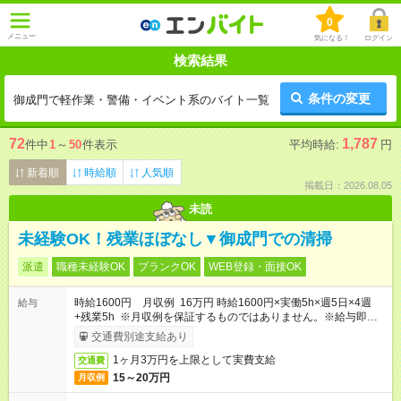
0
メニュー
気になる！
ログイン
検索結果
条件の変更
御成門で軽作業・警備・イベント系のバイト一覧
72
1,787
件中
1
～
50
件表示
平均時給:
円
新着順
時給順
人気順
掲載日：2026.08.05
未読
未経験OK！残業ほぼなし▼御成門での清掃
派遣
職種未経験OK
ブランクOK
WEB登録・面接OK
時給1600円 月収例 16万円 時給1600円×実働5h×週5日×4週
給与
+残業5h ※月収例を保証するものではありません。※給与即受取
りサービス利用可（利用条件有）
交通費別途支給あり
1ヶ月3万円を上限として実費支給
交通費
15～20万円
月収例