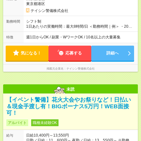
証します！ そのため、希望があれば1日2現場も可能です！ その
東京都港区
場合：日収2万5,500円(※)以上稼げます！ ※内訳：日勤12,000円
＋夜勤13,500円 ◎資格手当（最大2200円／日）や残業代は別途
テイシン警備株式会社
全額支給。 資格取得費用は会社が全額負担します。 【試用
期間】試用期間あり 試用期間の長さ：2ヶ月 雇用形態、給与は
シフト制
勤務時間
本採用時と同じです。
1日あたりの実働時間：最大8時間/日 ＜勤務時間｜例＞ ・20：
00～翌5：00 ・21：00～翌6：00 ◎週1日から勤務可能で、1週
間ごと1ヶ月ごとの自己申告制シフトを採用。短期勤務や副業と
週1日からOK / 副業・WワークOK / 10名以上の大量募集
特徴
しての働き方も可能です。 ◎「今週は週0日、来週は週4日」な
ど、ライフスタイルに合わせた働き方ができます。有給休暇も
積極的に取得可能です！
気になる！
応募する
詳細へ
掲載元企業名
テイシン警備株式会社
未読
【イベント警備】花火大会やお祭りなど！日払い
＆現金手渡し有！BIGボーナス5万円！WEB面接
可！
アルバイト
職種未経験OK
日給10,400円～13,550円
給与
日勤／日給：11，600円～ 夜勤／日給：13，550円～ ※勤務数