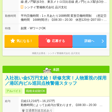
線 虎ノ門駅歩3分、東京メトロ日比谷線 虎ノ門ヒルズ駅歩3分、
東京メトロ南北線 溜池山王駅歩5分）
シンテイ警備株式会社 品川支社
平均労働時間：1ヶ月あたり168時間 変形労働時間制 （想定労
勤務時間
働時間 168時間/月） ➀08:30～20:30 休憩120分 ➁07:00～
19:00 休憩120分 ➂07:00～16:00 休憩60分 ➃10:30～
19:30 休憩60分 ➄19:30～翌07:30 休憩120分 平均労働時
副業・WワークOK
特徴
間：1ヶ月あたり168時間 変形労働時間制 （想定労働時間
168時間/月） ➀08:30～20:30 休憩120分 ➁07:00～19:00 休
憩120分 ➂07:00～16:00 休憩60分 ➃10:30～19:30 休憩60分
気になる！
応募する
詳細へ
➄19:30～翌07:30 休憩120分
掲載元企業名
シンテイ警備株式会社 品川支社
未読
入社祝い金5万円支給！研修充実！人物重視の採用
／港区内ビル巡回点検警備スタッフ
アルバイト
職種未経験OK
日給13,216円～16,157円
給与
勤務時間によってお給与が変わります。 ➀08:30～20:30
13,216円～ ➁20:30～08:30 14,688円～ ※他時間帯のお仕事も
交通費別途支給あり