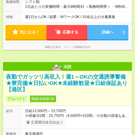
間】試用期間あり 試用期間の長さ：2ヶ月 雇用形態、給与は本
シフト制
勤務時間
採用時と同じです。
1日あたりの実働時間：最大8時間/日 ＜勤務時間帯＞ ・9時00分
～18時00分 ・20時00分～05時00分 ◎週1日から勤務可能で、1
週間ごと1ヶ月ごとの自己申告制シフトを採用。短期勤務や副業
週1日からOK / 副業・WワークOK / 10名以上の大量募集
特徴
としての働き方も可能です。 ◎「今週は週0日、来週は週4日」
など、ライフスタイルに合わせた働き方ができます。有給休暇
も積極的に取得可能です！
気になる！
応募する
詳細へ
掲載元企業名
テイシン警備株式会社
未読
夜勤でガッツリ高収入！週1～OKの交通誘導警備
★寮完備★日払いOK★未経験歓迎★日給保証あり
【港区】
アルバイト
職種未経験OK
日給13,500円～15,700円
給与
※研修3日間：25,755円（8,585円×3日間） ※日勤の現場もあり
ます！ ◎例えば20日勤務の場合、月収27万円（13500円×20
交通費別途支給あり
日）となります。 ＼＼日給全額保証あり／／ 現場によっては、
3～5時間で終わる場合も◎ 勤務が早く終わっても日給は全額保
東京都港区
勤務地