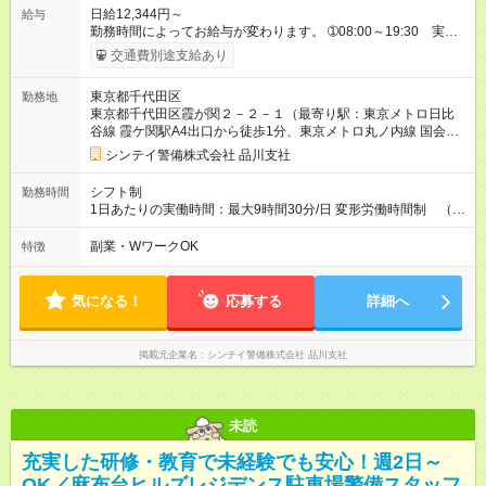
日給12,344円～
給与
勤務時間によってお給与が変わります。 ➀08:00～19:30 実働
09:30、休憩02:00 ※他時間帯のお仕事もございます。 ※別途資
交通費別途支給あり
格手当がございます。 例：自衛消防技術認定 500円/日
上級救命講習修了 250円/日 防災センター要員
東京都千代田区
勤務地
250円/日 交通誘導検定２級 250円/日 空港保
東京都千代田区霞が関２－２－１（最寄り駅：東京メトロ日比
安検定２級 250円/日 など 【試用期間】試用期間なし
谷線 霞ケ関駅A4出口から徒歩1分、東京メトロ丸ノ内線 国会議
事堂前駅から徒歩5分、東京メトロ南北線 溜池山王駅から徒歩
シンテイ警備株式会社 品川支社
13分）
シフト制
勤務時間
1日あたりの実働時間：最大9時間30分/日 変形労働時間制 （想
定労働時間 172時間/月） 【シフト例】 ➀08:00～19:30 実働
09:30、休憩02:00 ※他の勤務時間もございますでのご相談くだ
副業・WワークOK
特徴
さい。
気になる！
応募する
詳細へ
掲載元企業名
シンテイ警備株式会社 品川支社
未読
充実した研修・教育で未経験でも安心！週2日～
OK／麻布台ヒルズレジデンス駐車場警備スタッフ