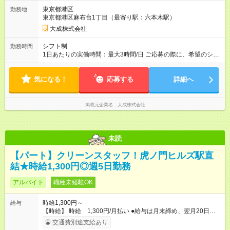
様で定期が支給されている場合は重複区間以外の区間が支給対
東京都港区
勤務地
象となります。 【試用期間】試用期間あり 試用期間の長さ：3
東京都港区麻布台1丁目（最寄り駅：六本木駅）
ヶ月 雇用形態、給与は本採用時と同じです。
大成株式会社
シフト制
勤務時間
1日あたりの実働時間：最大3時間/日 ご応募の際に、希望のシフ
トをお選びください。 シフト 9：30～16：00(実働5.5時間/休憩
1時間） 勤務日：月曜日～金曜日（週5日）
気になる！
応募する
詳細へ
掲載元企業名
大成株式会社
未読
【パート】クリーンスタッフ！虎ノ門ヒルズ駅直
結★時給1,300円◎週5日勤務
アルバイト
職種未経験OK
時給1,300円～
給与
【時給】 時給 1,300円/月払い ●給与は月末締め、翌月20日の
支払。 ●通勤手当は1ヶ月ごとに勤務日数に応じて実費精算。 ●
交通費別途支給あり
一番安いルートでの計算となります。 ※Ｗワークの方は、他社