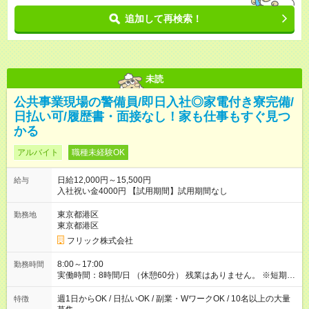
追加して再検索！
未読
公共事業現場の警備員/即日入社◎家電付き寮完備/
日払い可/履歴書・面接なし！家も仕事もすぐ見つ
かる
アルバイト
職種未経験OK
日給12,000円～15,500円
給与
入社祝い金4000円 【試用期間】試用期間なし
東京都港区
勤務地
東京都港区
フリック株式会社
8:00～17:00
勤務時間
実働時間：8時間/日 （休憩60分） 残業はありません。 ※短期の
募集は行っておりません。予めご了承くださいませ。
週1日からOK / 日払いOK / 副業・WワークOK / 10名以上の大量
特徴