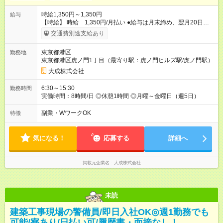
時給1,350円～1,350円
給与
【時給】 時給 1,350円/月払い ●給与は月末締め、翌月20日の
支払。 ●通勤手当は1ヶ月ごとに勤務日数に応じて実費精算。 ●
交通費別途支給あり
一番安いルートでの計算となります。 ※Ｗワークの方は、他社
様で定期が支給されている場合は重複区間以外の区間が支給対
東京都港区
勤務地
象となります。 【試用期間】試用期間あり 試用期間の長さ：3
東京都港区虎ノ門1丁目（最寄り駅：虎ノ門ヒルズ駅/虎ノ門駅）
ヶ月 雇用形態、給与は本採用時と同じです。
大成株式会社
6:30～15:30
勤務時間
実働時間：8時間/日 ◎休憩1時間 ◎月曜～金曜日（週5日）
副業・WワークOK
特徴
気になる！
応募する
詳細へ
掲載元企業名
大成株式会社
未読
建築工事現場の警備員/即日入社OK◎週1勤務でも
可能/寮あり/日払い可/履歴書・面接なし！