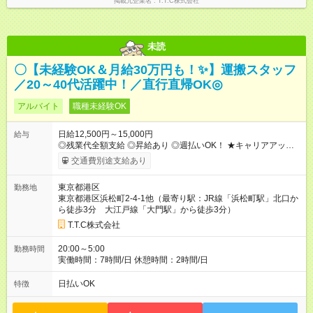
掲載元企業名
T.T.C株式会社
未読
〇【未経験OK＆月給30万円も！✨】運搬スタッフ
／20～40代活躍中！／直行直帰OK◎
アルバイト
職種未経験OK
日給12,500円～15,000円
給与
◎残業代全額支給 ◎昇給あり ◎週払いOK！ ★キャリアアップの
一例★ ・一般作業員 ：1年目 月収31万 ・作業長(サブリー
交通費別途支給あり
ダー)：3年目 月収35万 ・職長(リーダー) ：5年目 月収42万
【試用期間】試用期間あり 試用期間の長さ：1ヶ月 雇用形態、
東京都港区
勤務地
給与は本採用時と同じです。
東京都港区浜松町2-4-1他（最寄り駅：JR線「浜松町駅」北口か
ら徒歩3分 大江戸線「大門駅」から徒歩3分）
T.T.C株式会社
20:00～5:00
勤務時間
実働時間：7時間/日 休憩時間：2時間/日
日払いOK
特徴