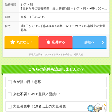
【試用期間】試用期間なし
シフト制
勤務時間
1日あたりの実働時間：最大8時間/日 ＜シフト例＞ ■09：00～
18：00 ■20：00～翌5：00 など！ 上記時間内で、 実働8時
間・休憩1時間／日
単発・1日のみOK
期間
週1日からOK / 日払いOK / 副業・WワークOK / 10名以上の大量
特徴
募集
気になる！
応募する
詳細へ
掲載元企業名
シンテイトラスト株式会社 町田支社
こちらの条件も追加しませんか？
今が狙い目！急募
来社不要！WEB登録／面接OK
大量募集中！10名以上の大量募集