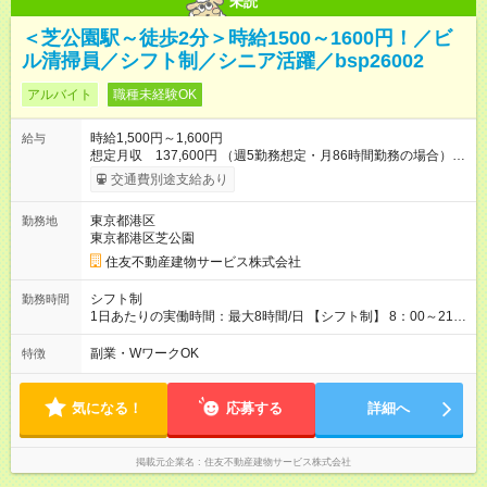
未読
＜芝公園駅～徒歩2分＞時給1500～1600円！／ビ
ル清掃員／シフト制／シニア活躍／bsp26002
アルバイト
職種未経験OK
時給1,500円～1,600円
給与
想定月収 137,600円 （週5勤務想定・月86時間勤務の場合）
【交通費】 通勤交通費全額支給（公共交通機関のみ）※原則最
交通費別途支給あり
安経路 【キャリア支援】 ・キャリアチェンジ応援制度 ・資格取
得支援（提携予備校割引・受験費用等補助） ・eラーニング講座
東京都港区
勤務地
の無料利用（約200コース）他 【試用期間】試用期間あり 試用
東京都港区芝公園
期間の長さ：3ヶ月 雇用形態、給与は本採用時と同じです。
住友不動産建物サービス株式会社
シフト制
勤務時間
1日あたりの実働時間：最大8時間/日 【シフト制】 8：00～21：
00の間でシフト制 ※近隣エリア（徒歩圏内）の複数のビルでご
勤務いただきます。 【休憩】 シフトによる
副業・WワークOK
特徴
気になる！
応募する
詳細へ
掲載元企業名
住友不動産建物サービス株式会社