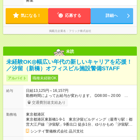
募集
気になる！
応募する
詳細へ
掲載元企業名
フリック株式会社
未読
未経験OK◎幅広い年代の新しいキャリアを応援！
／汐留（新橋）オフィスビル施設警備STAFF
アルバイト
職種未経験OK
日給13,125円～16,157円
給与
勤務時間によってお給与が変わります。 ➀08:00～20:00
13,125円～ ➁20:00～08:00 14,688円～ ※他時間帯のお仕事も
交通費別途支給あり
ございます。 ※別途資格手当がございます。 例：自衛消防技
術認定 500円/日 防災センター要員 250円/日 上
東京都港区
勤務地
級救命講習修了 250円/日 など 【試用期間】試用期間あり 試
東京都港区東新橋1-9-1 東京汐留ビルディング（最寄り駅：都
用期間の長さ：2週間 雇用形態、給与は本採用時と同じです。
営大江戸線「汐留駅」9番出口 徒歩1分、ゆりかもめ「汐留駅」
東出口 徒歩1分、JR「新橋駅」汐留口 徒歩7分）
シンテイ警備株式会社 品川支社