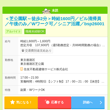
未読
＜芝公園駅～徒歩2分＞時給1600円／ビル清掃員
／午後のみ／Wワーク可／シニア活躍／bsp26001
アルバイト
職種未経験OK
時給1,600円～1,600円
給与
想定月収 137,600円 （週5勤務想定・月86時間勤務の場合）
【交通費】 通勤交通費全額支給（公共交通機関のみ）※原則最
交通費別途支給あり
安経路 【キャリア支援】 ・キャリアチェンジ応援制度 ・資格取
得支援（提携予備校割引・受験費用等補助） ・eラーニング講座
東京都港区
勤務地
の無料利用（約200コース）他 【試用期間】試用期間あり 試用
東京都港区芝公園
期間の長さ：3ヶ月 雇用形態、給与は本採用時と同じです。
住友不動産建物サービス株式会社
17:00～21:00
勤務時間
実働時間：4時間/日 【シフト制】 17：00～21：00 【休憩】 な
し
副業・WワークOK
特徴
気になる！
応募する
詳細へ