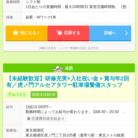
シフト制
勤務時間
1日あたりの実働時間：最大10時間/日 変形労働時間制 （想定
労働時間 170時間/月） 【シフト例】 ➀08:00～20:00（休憩時
間120分） ➁20:00～08:00（休憩時間120分）
副業・WワークOK
特徴
気になる！
応募する
詳細へ
掲載元企業名
シンテイ警備株式会社 品川支社
未読
【未経験歓迎】研修充実×入社祝い金＋賞与年2回
有／虎ノ門アルセアタワー駐車場警備スタッフ
アルバイト
職種未経験OK
日給10,000円～
給与
勤務時間によってお給与が変わります。 ➀08:30～20:30
13,125円～ ➁07:00～19:00 13,125円～ ➂07:00～16:00
交通費別途支給あり
10,000円～ ➃10:30～19:30 10,000円～ ➄19:30～翌07:30
14,688円～ ※別途資格手当がございます。 例：自衛消防技術
東京都港区
勤務地
認定 500円/日 上級救命講習修了 250円/日
東京都港区虎ノ門二丁目105番（最寄り駅：東京メトロ銀座
防災センター要員 250円/日 等 【試用期間】試用期間なし