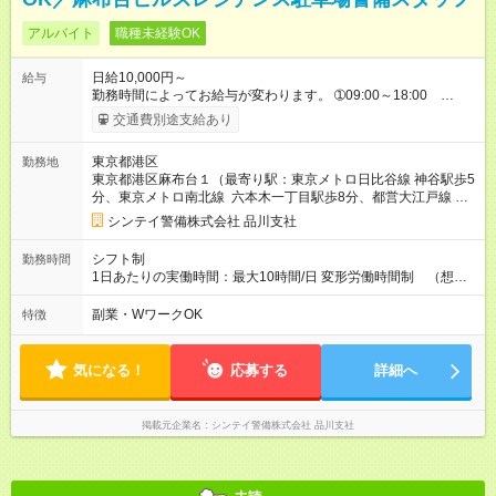
アルバイト
職種未経験OK
日給10,000円～
給与
勤務時間によってお給与が変わります。 ➀09:00～18:00
10,000円～ ➁08:00～20:00 13,126円～ ➂13:00～22:00
交通費別途支給あり
10,000円～ ※別途資格手当がございます。 例：自衛消防技術
認定 500円/日 上級救命講習修了 250円/日
東京都港区
勤務地
防災センター要員 250円/日 等 【試用期間】試用期間なし
東京都港区麻布台１（最寄り駅：東京メトロ日比谷線 神谷駅歩5
分、東京メトロ南北線 六本木一丁目駅歩8分、都営大江戸線 麻
布十番駅歩9分）
シンテイ警備株式会社 品川支社
シフト制
勤務時間
1日あたりの実働時間：最大10時間/日 変形労働時間制 （想定
労働時間 172時間/月） 【シフト例】 ➀09:00～18:00 休憩1H
➁08:00～20:00 休憩2H ➂13:00～22:00 休憩1H ※夜間帯も
副業・WワークOK
特徴
ございます。夜間帯をご希望の方はご相談ください。
気になる！
応募する
詳細へ
掲載元企業名
シンテイ警備株式会社 品川支社