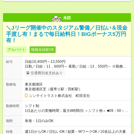
未読
＼Jリーグ開催中のスタジアム警備／日払い＆現金
手渡し有！まるで毎日給料日！BIGボーナス5万円
有！
アルバイト
職種未経験OK
日給10,400円～13,550円
給与
日勤／日給：11，600円～ 夜勤／日給：13，550円～ ※勤務数
が週2日以下の場合 日勤／日給：10，400円 夜勤／日給：12，
交通費別途支給あり
350円 ■交通費別途全額支給 ※規定あり ■支払方法：日払い └日
給のうち7，000円を現金先払い ※稼働分 ※週払い・月払いOK
東京都港区
勤務地
⇒希望をお聞かせください♪ ■各種資格手当あり ■残業手当あり ■
東京都港区芝（最寄り駅：田町駅）
日給保障あり └早く終わっても”全額”支給！ ・－・－・ ≪ 法定
研修 ≫ 研修時の給与： 日給10，000円×3日間（24時間） ＝研
シンテイトラスト株式会社 町田支社
修費として合計30，000円支給 ＋交通費全額支給 ※規定あり
【試用期間】試用期間なし
シフト制
勤務時間
1日あたりの実働時間：最大8時間/日 ＜シフト例＞ ■09：00～
18：00 ■20：00～翌5：00 など！ 上記時間内で、 実働8時
間・休憩1時間／日
単発・1日のみOK
期間
週1日からOK / 日払いOK / 副業・WワークOK / 10名以上の大量
特徴