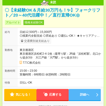
未読
〇【未経験OK＆月給30万円も！✨】フォークリフ
ト／20～40代活躍中！／直行直帰OK◎
アルバイト
職種未経験OK
日給12,500円～15,000円
給与
◎残業代全額支給 ◎昇給あり ◎週払いOK！ ★キャリアアップの
一例★ ・一般作業員 ：1年目 月収31万 ・作業長(サブリー
交通費別途支給あり
ダー)：3年目 月収35万 ・職長(リーダー) ：5年目 月収42万
【試用期間】試用期間あり 試用期間の長さ：1ヶ月 雇用形態、
東京都港区
勤務地
給与は本採用時と同じです。
東京都港区浜松町2-4-1他（最寄り駅：JR線「浜松町駅」北口か
ら徒歩3分 大江戸線「大門駅」から徒歩3分）
T.T.C株式会社
15:00～23:00
勤務時間
実働時間：6時間/日 休憩時間：2時間/日
日払いOK
特徴
気になる！
応募する
詳細へ