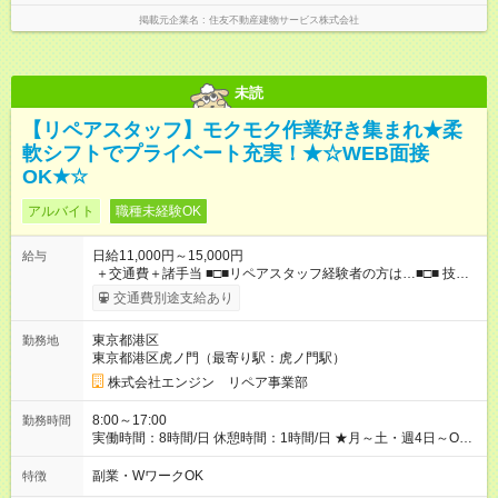
掲載元企業名
住友不動産建物サービス株式会社
未読
【リペアスタッフ】モクモク作業好き集まれ★柔
軟シフトでプライベート充実！★☆WEB面接
OK★☆
アルバイト
職種未経験OK
日給11,000円～15,000円
給与
＋交通費＋諸手当 ■□■リペアスタッフ経験者の方は…■□■ 技術
チェック後に日給を決定します！ ・現場数に応じて『日給が1.2
交通費別途支給あり
倍』！ ・その他手当により『1.5倍』になることも…！ ・その他
1日ごとの評価ポイントもあり 頑張った分だけ評価されます！ ◆
東京都港区
勤務地
交通費規定支給 ◆残業手当あり ◆子供手当あり ◆宿泊手当あり
東京都港区虎ノ門（最寄り駅：虎ノ門駅）
(2，000円/1日) ※宿泊を伴う現場の場合 ◆先輩スタッフの給与例
﹋﹋﹋﹋﹋﹋﹋﹋﹋﹋﹋ ・週5日勤務Aさん ＞＞日給11，000円
株式会社エンジン リペア事業部
×20勤務 ＞＞月収22万円＋諸手当 【試用期間】試用期間あり 試
用期間の長さ：6ヶ月 ※ 雇用形態と給与に、本採用時と異なる部
8:00～17:00
勤務時間
分があります。 雇用形態：本採用時と同じです。 給与：日
実働時間：8時間/日 休憩時間：1時間/日 ★月～土・週4日～OK
給 9,810円以上 ::::: ::::: ::::: ::::: ::::: :::::: 120勤務までは日給9，810
★週5日入れる方大歓迎！※日時相談OK ★時期により連休取得も
円 121勤務目から日給1万1，000円～ となります。
可能！ ＼毎月希望シフト提出で働きやすい！／ 毎月20日までに
副業・WワークOK
特徴
::::: ::::: ::::: ::::: ::::: ::::::
翌月の勤務希望シフトを提出◎ ※シフト変更は前週までに相談