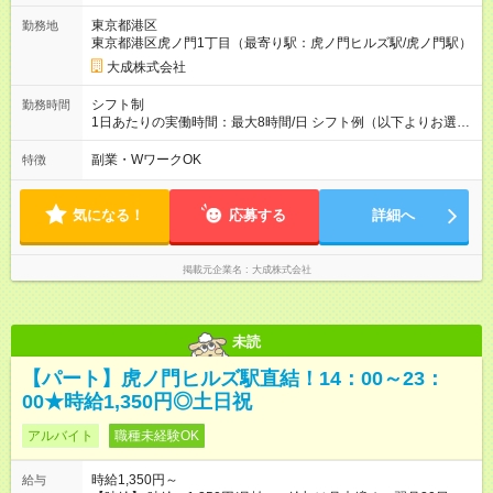
様で定期が支給されている場合は重複区間以外の区間が支給対
東京都港区
勤務地
象となります。 【試用期間】試用期間あり 試用期間の長さ：3
東京都港区虎ノ門1丁目（最寄り駅：虎ノ門ヒルズ駅/虎ノ門駅）
ヶ月 雇用形態、給与は本採用時と同じです。
大成株式会社
シフト制
勤務時間
1日あたりの実働時間：最大8時間/日 シフト例（以下よりお選び
頂けます） (1)6：30～15：30（休憩1時間） (2)7：00～16：
00（休憩1時間） ◎月曜～金曜日（週5日）
副業・WワークOK
特徴
気になる！
応募する
詳細へ
掲載元企業名
大成株式会社
未読
【パート】虎ノ門ヒルズ駅直結！14：00～23：
00★時給1,350円◎土日祝
アルバイト
職種未経験OK
時給1,350円～
給与