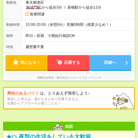
東京都港区
勤務地
御成門駅
から徒歩3分
/
新橋駅から徒歩12分
医療関連
15:00-20:00（休憩0分）実働5時間（残業少なめ！）
勤務時間
即日～長期 ※開始日相談OK
期間
履歴書不要
特徴
気になる！
応募する
詳細へ
掲載元企業名
株式会社リクルートスタッフィング
興味のあるバイト
は、とりあえず保存しよう♪
保存した求人は、後からまとめて応募できるよ。
企業からアプローチが届くことも！
未読
★/＼夜型の生活をしている大歓迎