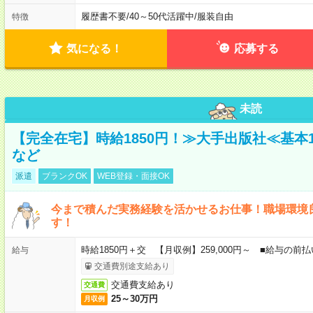
履歴書不要
/
40～50代活躍中
/
服装自由
特徴
気になる！
応募する
未読
【完全在宅】時給1850円！≫大手出版社≪基本
など
派遣
ブランクOK
WEB登録・面接OK
今まで積んだ実務経験を活かせるお仕事！職場環境
す！
時給1850円＋交 【月収例】259,000円～ ■給与の
給与
交通費別途支給あり
交通費支給あり
交通費
25～30万円
月収例