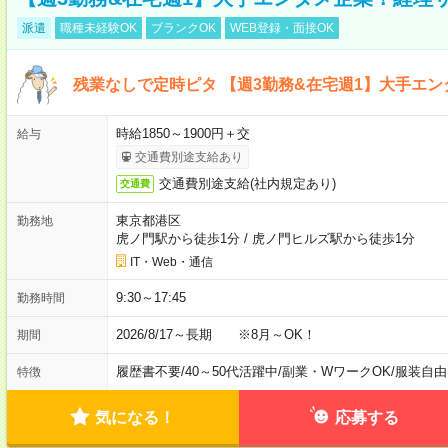
派遣
職種未経験OK
ブランクOK
WEB登録・面接OK
残業なしで定時ピタ 【週3勤務&在宅週1】大手エ
時給1850～1900円＋交
給与
交通費別途支給あり
交通費別途支給(社内規定あり)
交通費
東京都港区
勤務地
虎ノ門駅から徒歩1分
/
虎ノ門ヒルズ駅から徒歩1分
IT・Web・通信
9:30～17:45
勤務時間
2026/8/17～長期 ※8月～OK！
期間
履歴書不要
/
40～50代活躍中
/
副業・WワークOK
/
服装自由
特徴
気になる！
応募する