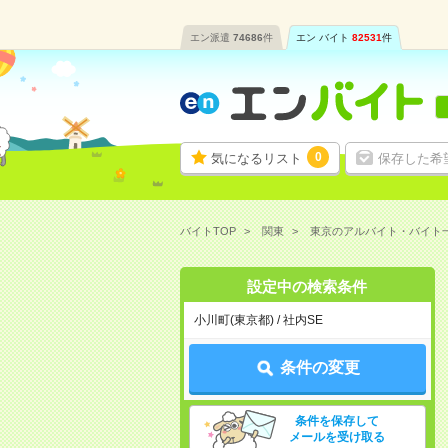
エン派遣
74686
件
エン バイト
82531
件
0
気になるリスト
保存した希
バイトTOP
関東
東京のアルバイト・バイト
設定中の検索条件
小川町(東京都) / 社内SE
条件の変更
条件を保存して
メールを受け取る