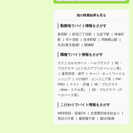
他の検索結果を見る
勤務地でバイト情報をさがす
新宿駅
新宿三丁目駅
九段下駅
神保町
駅
市ケ谷駅
岩本町駅
馬喰横山駅
住吉(東京都)駅
曙橋駅
職種でバイト情報をさがす
テクニカルサポート・ヘルプデスク
SE・
プログラマ（ビジネスアプリケーション系）
運用管理・保守
サーバ・ネットワークエ
ンジニア
その他IT・エンジニア系
PM・
PMO
テスト・評価
SE・プログラマ
（Web・スマホ系）
SE・プログラマ（デ
ータベース系）
こだわりでバイト情報をさがす
WEB登録・面接OK
交通費別途支給あり
英語力不要
履歴書不要
週5日勤務