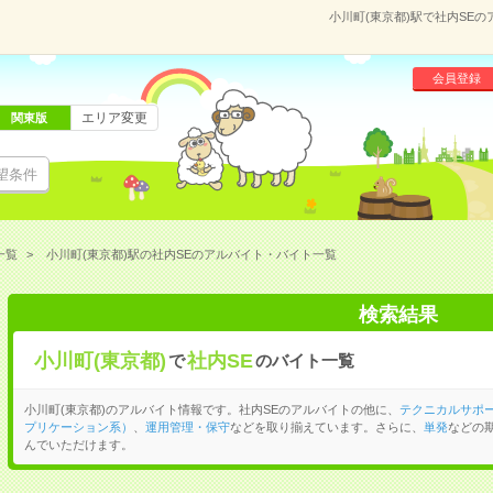
小川町(東京都)駅で社内SE
会員登録
エリア変更
関東版
望条件
一覧
小川町(東京都)駅の社内SEのアルバイト・バイト一覧
検索結果
小川町(東京都)
社内SE
で
のバイト一覧
小川町(東京都)のアルバイト情報です。社内SEのアルバイトの他に、
テクニカルサポ
プリケーション系）
、
運用管理・保守
などを取り揃えています。さらに、
単発
などの
んでいただけます。