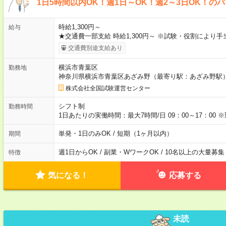
1日5時間以内OK！週1日～OK！週2～3日OK！の
時給1,300円～
給与
★交通費一部支給 時給1,300円～ ※試験・役割により
交通費別途支給あり
横浜市青葉区
勤務地
神奈川県横浜市青葉区あざみ野（最寄り駅：あざみ野駅
株式会社全国試験運営センター
シフト制
勤務時間
1日あたりの実働時間：最大7時間/日 09：00～17：0
単発・1日のみOK / 短期（1ヶ月以内）
期間
週1日からOK / 副業・WワークOK / 10名以上の大量募集
特徴
気になる！
応募する
未読