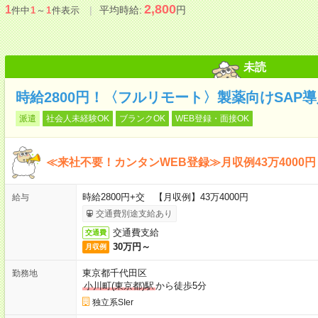
2,800
1
平均時給:
円
件中
1
～
1
件表示
未読
時給2800円！〈フルリモート〉製薬向けSAP
派遣
社会人未経験OK
ブランクOK
WEB登録・面接OK
≪来社不要！カンタンWEB登録≫月収例43万4000円
時給2800円+交 【月収例】43万4000円
給与
交通費別途支給あり
交通費支給
交通費
30万円～
月収例
東京都千代田区
勤務地
小川町(東京都)駅
から徒歩5分
独立系SIer