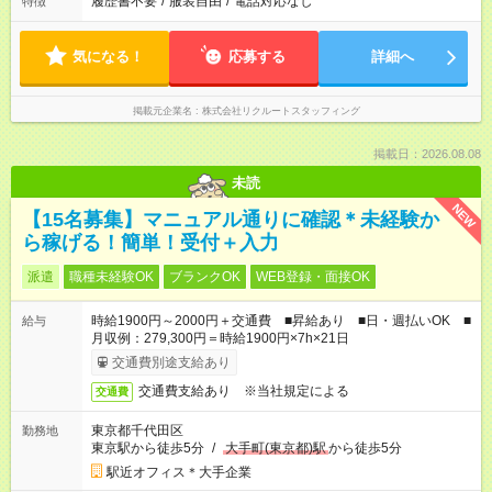
履歴書不要
/
服装自由
/
電話対応なし
特徴
気になる！
応募する
詳細へ
掲載元企業名
株式会社リクルートスタッフィング
掲載日：2026.08.08
未読
NEW
【15名募集】マニュアル通りに確認＊未経験か
ら稼げる！簡単！受付＋入力
派遣
職種未経験OK
ブランクOK
WEB登録・面接OK
時給1900円～2000円＋交通費 ■昇給あり ■日・週払いOK ■
給与
月収例：279,300円＝時給1900円×7h×21日
交通費別途支給あり
交通費支給あり ※当社規定による
交通費
東京都千代田区
勤務地
東京駅から徒歩5分
/
大手町(東京都)駅
から徒歩5分
駅近オフィス＊大手企業