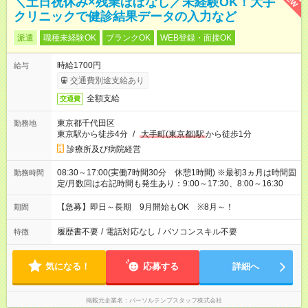
＼土日祝休み×残業ほぼなし／未経験OK！大手
クリニックで健診結果データの入力など
派遣
職種未経験OK
ブランクOK
WEB登録・面接OK
時給1700円
給与
交通費別途支給あり
全額支給
交通費
東京都千代田区
勤務地
東京駅から徒歩4分
/
大手町(東京都)駅
から徒歩1分
診療所及び病院経営
08:30～17:00(実働7時間30分 休憩1時間) ※最初3ヵ月は時間固
勤務時間
定/月数回は右記時間も発生あり：9:00～17:30、8:00～16:30
【急募】即日～長期 9月開始もOK ※8月～！
期間
履歴書不要
/
電話対応なし
/
パソコンスキル不要
特徴
気になる！
応募する
詳細へ
掲載元企業名
パーソルテンプスタッフ株式会社