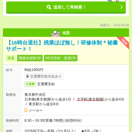
追加して再検索！
掲載日：2026.08.08
未読
NEW
【16時台退社】残業ほぼ無し！研修体制＊秘書
サポート！
派遣
職種未経験OK
WEB登録・面接OK
時給1900円
給与
交通費別途支給あり
交通費支給
交通費
東京都中央区
勤務地
日本橋(東京都)駅から徒歩1分
/
大手町(東京都)駅
から徒歩4分
/
東京駅から徒歩6分
メーカー
8:30～16:30(実働:7時間) (休憩60分)
勤務時間
2026/8/下旬～長期（3カ月以上） ★8月～OK！
期間