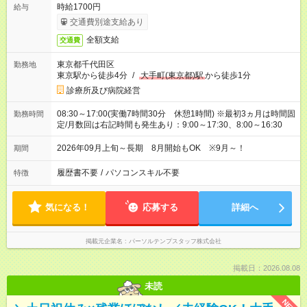
時給1700円
給与
交通費別途支給あり
全額支給
交通費
東京都千代田区
勤務地
東京駅から徒歩4分
/
大手町(東京都)駅
から徒歩1分
診療所及び病院経営
08:30～17:00(実働7時間30分 休憩1時間) ※最初3ヵ月は時間固
勤務時間
定/月数回は右記時間も発生あり：9:00～17:30、8:00～16:30
2026年09月上旬～長期 8月開始もOK ※9月～！
期間
履歴書不要
/
パソコンスキル不要
特徴
気になる！
応募する
詳細へ
掲載元企業名
パーソルテンプスタッフ株式会社
掲載日：2026.08.08
未読
NEW