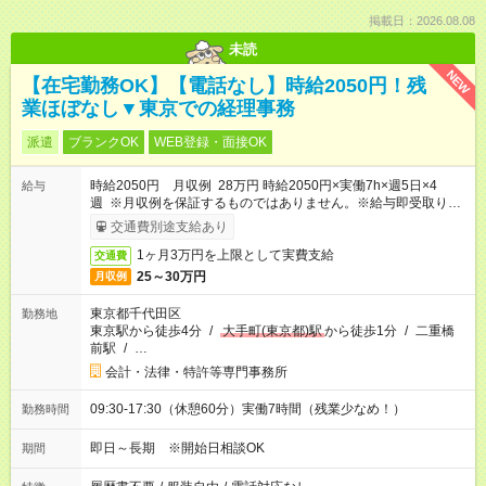
掲載日：2026.08.08
未読
NEW
【在宅勤務OK】【電話なし】時給2050円！残
業ほぼなし▼東京での経理事務
派遣
ブランクOK
WEB登録・面接OK
時給2050円 月収例 28万円 時給2050円×実働7h×週5日×4
給与
週 ※月収例を保証するものではありません。※給与即受取りサ
ービス利用可（利用条件有）
交通費別途支給あり
1ヶ月3万円を上限として実費支給
交通費
25～30万円
月収例
東京都千代田区
勤務地
東京駅から徒歩4分
/
大手町(東京都)駅
から徒歩1分
/
二重橋
前駅
/
…
会計・法律・特許等専門事務所
09:30-17:30（休憩60分）実働7時間（残業少なめ！）
勤務時間
即日～長期 ※開始日相談OK
期間