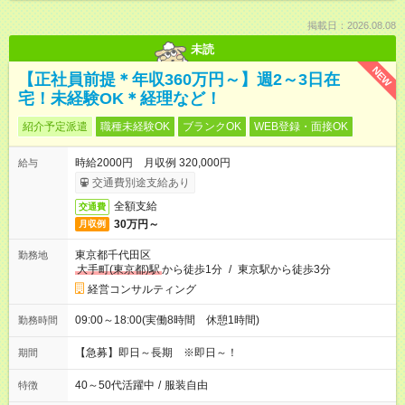
掲載日：2026.08.08
未読
NEW
【正社員前提＊年収360万円～】週2～3日在
宅！未経験OK＊経理など！
紹介予定派遣
職種未経験OK
ブランクOK
WEB登録・面接OK
時給2000円 月収例 320,000円
給与
交通費別途支給あり
全額支給
交通費
30万円～
月収例
東京都千代田区
勤務地
大手町(東京都)駅
から徒歩1分
/
東京駅から徒歩3分
経営コンサルティング
09:00～18:00(実働8時間 休憩1時間)
勤務時間
【急募】即日～長期 ※即日～！
期間
40～50代活躍中
/
服装自由
特徴