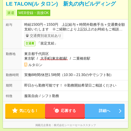
LE TALON(ル タロン) 新丸の内ビルディング
派遣
WEB登録・面接OK
時給1500円～1550円 上記給与＋時間外勤務手当＋交通費全額
給与
支給いたします ※ご経験により上記以上のお時給もご相談させ
ていただきます ※時間外手当はお時給の1.25倍です！
交通費別途支給あり
「規定支給」
交通費
東京都千代田区
勤務地
東京駅
/
大手町(東京都)駅
/
二重橋前駅
ルタロン
実働8時間/休憩1.5時間（10:30～21:30の中でシフト制）
勤務時間
即日から勤務可能です！ ※勤務開始希望日ご相談ください
期間
服装自由
/
シフト勤務
特徴
気になる！
応募する
詳細へ
掲載元企業名
株式会社シーエーセールススタッフ