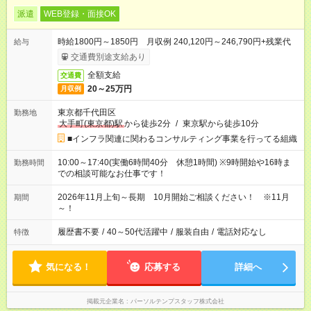
派遣
WEB登録・面接OK
時給1800円～1850円 月収例 240,120円～246,790円+残業代
給与
交通費別途支給あり
全額支給
交通費
20～25万円
月収例
東京都千代田区
勤務地
大手町(東京都)駅
から徒歩2分
/
東京駅から徒歩10分
■インフラ関連に関わるコンサルティング事業を行ってる組織
10:00～17:40(実働6時間40分 休憩1時間) ※9時開始や16時ま
勤務時間
での相談可能なお仕事です！
2026年11月上旬～長期 10月開始ご相談ください！ ※11月
期間
～！
履歴書不要
/
40～50代活躍中
/
服装自由
/
電話対応なし
特徴
気になる！
応募する
詳細へ
掲載元企業名
パーソルテンプスタッフ株式会社