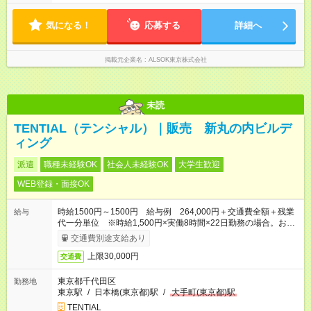
あります（時間外手当支給）。
気になる！
応募する
詳細へ
掲載元企業名
ALSOK東京株式会社
未読
TENTIAL（テンシャル）｜販売 新丸の内ビルデ
ィング
派遣
職種未経験OK
社会人未経験OK
大学生歓迎
WEB登録・面接OK
時給1500円～1500円 給与例 264,000円＋交通費全額＋残業
給与
代一分単位 ※時給1,500円×実働8時間×22日勤務の場合。お時
給は一例です。ご経験により異なります。
交通費別途支給あり
上限30,000円
交通費
東京都千代田区
勤務地
東京駅
/
日本橋(東京都)駅
/
大手町(東京都)駅
TENTIAL