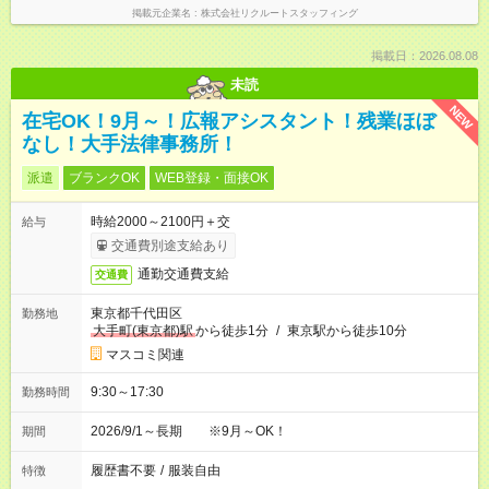
掲載元企業名
株式会社リクルートスタッフィング
掲載日：2026.08.08
未読
NEW
在宅OK！9月～！広報アシスタント！残業ほぼ
なし！大手法律事務所！
派遣
ブランクOK
WEB登録・面接OK
時給2000～2100円＋交
給与
交通費別途支給あり
通勤交通費支給
交通費
東京都千代田区
勤務地
大手町(東京都)駅
から徒歩1分
/
東京駅から徒歩10分
マスコミ関連
9:30～17:30
勤務時間
2026/9/1～長期 ※9月～OK！
期間
履歴書不要
/
服装自由
特徴