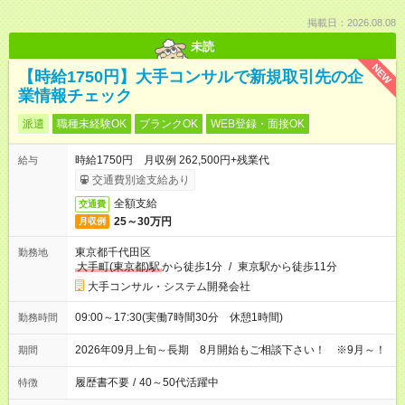
掲載日：2026.08.08
未読
NEW
【時給1750円】大手コンサルで新規取引先の企
業情報チェック
派遣
職種未経験OK
ブランクOK
WEB登録・面接OK
時給1750円 月収例 262,500円+残業代
給与
交通費別途支給あり
全額支給
交通費
25～30万円
月収例
東京都千代田区
勤務地
大手町(東京都)駅
から徒歩1分
/
東京駅から徒歩11分
大手コンサル・システム開発会社
09:00～17:30(実働7時間30分 休憩1時間)
勤務時間
2026年09月上旬～長期 8月開始もご相談下さい！ ※9月～！
期間
履歴書不要
/
40～50代活躍中
特徴