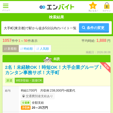
0
メニュー
気になる！
ログイン
検索結果
条件の変更
大手町(東京都)で駅から徒歩5分以内のバイト一覧
1057
1,888
件中
1
～
50
件表示
平均時給:
円
新着順
時給順
人気順
掲載日：2026.08.08
未読
NEW
2名！未経験OK！時短OK！大手企業グループ！
カンタン事務サポ！大手町
派遣
WEB登録・面接OK
時給1700円 月収例 238,000円+残業代
給与
交通費別途支給あり
全額支給
交通費
20～25万円
月収例