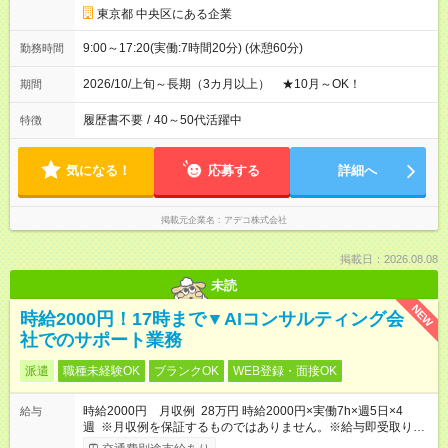
東京都 中央区にある企業
9:00～17:20(実働:7時間20分) (休憩60分)
勤務時間
2026/10/上旬～長期（3カ月以上） ★10月～OK！
期間
履歴書不要
/
40～50代活躍中
特徴
気になる！
応募する
詳細へ
掲載元企業名
アデコ株式会社
掲載日：2026.08.08
未読
NEW
時給2000円！17時まで▼AIコンサルティング会
社でのサポート業務
派遣
職種未経験OK
ブランクOK
WEB登録・面接OK
時給2000円 月収例 28万円 時給2000円×実働7h×週5日×4
給与
週 ※月収例を保証するものではありません。※給与即受取りサ
ービス利用可（利用条件有）