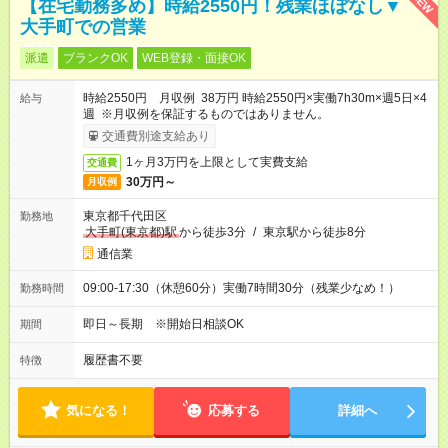
NEW
【在宅勤務多め】時給2550円！残業ほぼなし▼
大手町での営業
派遣
ブランクOK
WEB登録・面接OK
時給2550円 月収例 38万円 時給2550円×実働7h30m×週5日×4
給与
週 ※月収例を保証するものではありません。
交通費別途支給あり
1ヶ月3万円を上限として実費支給
交通費
30万円～
月収例
東京都千代田区
勤務地
大手町(東京都)駅
から徒歩3分
/
東京駅から徒歩8分
通信業
09:00-17:30（休憩60分）実働7時間30分（残業少なめ！）
勤務時間
即日～長期 ※開始日相談OK
期間
履歴書不要
特徴
気になる！
応募する
詳細へ