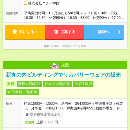
株式会社ニチイ学館
平均労働時間：1ヶ月あたり58時間 ＜シフト例＞ ■月～日祝
勤務時間
16:30～32:30（休憩90分） 16:30～33:00（休憩90分） 17:00～
32:30（休憩90分） 17:00～33:00（休憩90分） 14:00～
33:00（休憩90分） 9:00～17:00（休憩60分） ※上記時間帯や曜
気になる！
日でのシフト制 平均労働時間：1ヶ月あたり58時間 ＜シフト例
応募する
詳細へ
＞ ■月～日祝 16:30～32:30（休憩90分） 16:30～33:00（休憩
90分） 17:00～32:30（休憩90分） 17:00～33:00（休憩90分）
14:00～33:00（休憩90分） 9:00～17:00（休憩60分） ※上記時
掲載元企業名
株式会社ニチイ学館
間帯や曜日でのシフト制
未読
新丸の内ビルディングでリカバリーウェアの販売
派遣
職種未経験OK
社会人未経験OK
大学生歓迎
WEB登録・面接OK
時給1500円～1500円 給与例 264,000円＋交通費全額＋残業
給与
代一分単位 ※時給1,500円×実働8時間×22日勤務の場合。お時
給は一例です。ご経験により異なります。
交通費別途支給あり
上限30,000円
交通費