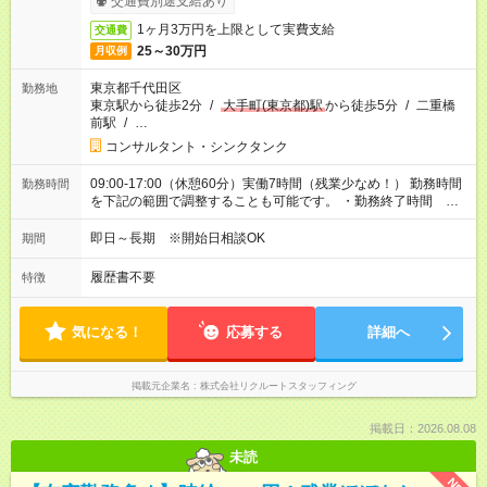
交通費別途支給あり
1ヶ月3万円を上限として実費支給
交通費
25～30万円
月収例
東京都千代田区
勤務地
東京駅から徒歩2分
/
大手町(東京都)駅
から徒歩5分
/
二重橋
前駅
/
…
コンサルタント・シンクタンク
09:00-17:00（休憩60分）実働7時間（残業少なめ！） 勤務時間
勤務時間
を下記の範囲で調整することも可能です。 ・勤務終了時間
17:00～18:00 ・実働 07:00～08:00
即日～長期 ※開始日相談OK
期間
履歴書不要
特徴
気になる！
応募する
詳細へ
掲載元企業名
株式会社リクルートスタッフィング
掲載日：2026.08.08
未読