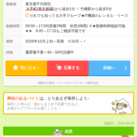
東京都千代田区
勤務地
大手町(東京都)駅
から徒歩1分
/
竹橋駅から徒歩5分
だれでも知ってる大手グループ★IT機器のレンタル・リース
09:00～17:00(実働7時間 休憩1時間) ※★勤務時間相談可能
勤務時間
★★ 8:45～17:10もご相談可能です
2026年10月上旬～長期 ※10月～！
期間
履歴書不要
/
40～50代活躍中
特徴
気になる！
応募する
詳細へ
掲載元企業名
パーソルテンプスタッフ株式会社
興味のあるバイト
は、とりあえず保存しよう♪
保存した求人は、後からまとめて応募できるよ。
企業からアプローチが届くことも！
掲載日：2026.08.08
未読