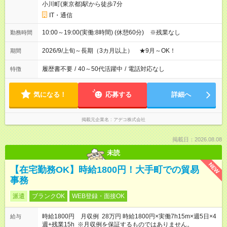
小川町(東京都)駅から徒歩7分
IT・通信
10:00～19:00(実働:8時間) (休憩60分) ※残業なし
勤務時間
2026/9/上旬～長期（3カ月以上） ★9月～OK！
期間
履歴書不要
/
40～50代活躍中
/
電話対応なし
特徴
気になる！
応募する
詳細へ
掲載元企業名
アデコ株式会社
掲載日：2026.08.08
未読
NEW
【在宅勤務OK】時給1800円！大手町での貿易
事務
派遣
ブランクOK
WEB登録・面接OK
時給1800円 月収例 28万円 時給1800円×実働7h15m×週5日×4
給与
週+残業15h ※月収例を保証するものではありません。