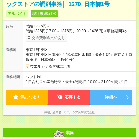
ッグストアの調剤事務│_1270_日本橋1号
アルバイト
職種未経験OK
時給1,326円～
給与
時給1326円(17:00～1376円、20:00～1426円)※研修期間3ヶ月
以降、社内試験による更新判定あり 社内試験合格後、時給＋50
交通費別途支給あり
～100円の昇給あり （大学生は＋20円） 試用期間あり：入社日
から3ヶ月間／本採用と待遇は変わりません。 【試用期間】試用
東京都中央区
勤務地
期間あり 試用期間の長さ：3ヶ月 雇用形態、給与は本採用時と
東京都中央区日本橋2-1-10柳屋ビル1階（最寄り駅：東京メトロ
同じです。
銀座線「日本橋駅」徒歩1分）
ウエルシア薬局株式会社
シフト制
勤務時間
1日あたりの実働時間：最大4時間/日 10:00～21:00の間で1日4
時間の勤務 ☆週2～5日の勤務 ※勤務曜日応相談 ☆未経験・無資
格可
気になる！
応募する
詳細へ
掲載元企業名
ウエルシア薬局株式会社
未読