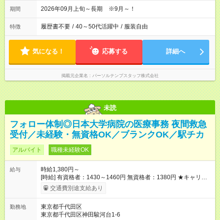
2026年09月上旬～長期 ※9月～！
期間
履歴書不要
/
40～50代活躍中
/
服装自由
特徴
気になる！
応募する
詳細へ
掲載元企業名
パーソルテンプスタッフ株式会社
未読
フォロー体制◎日本大学病院の医療事務 夜間救急
受付／未経験・無資格OK／ブランクOK／駅チカ
アルバイト
職種未経験OK
時給1,380円～
給与
[時給] 有資格者：1430～1460円 無資格者：1380円 ★キャリア
アップ制度あり 進級により給与がアップします！ 【試用期間】
交通費別途支給あり
試用期間あり 試用期間の長さ：3ヶ月 雇用形態、給与は本採用
時と同じです。
東京都千代田区
勤務地
東京都千代田区神田駿河台1-6