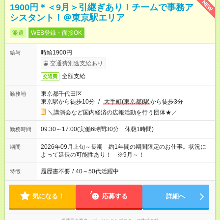
NEW
1900円＊＜9月＞引継ぎあり！チームで事務ア
シスタント！＠東京駅エリア
派遣
WEB登録・面接OK
時給1900円
給与
交通費別途支給あり
全額支給
交通費
東京都千代田区
勤務地
東京駅から徒歩10分
/
大手町(東京都)駅
から徒歩3分
＼講演会など国内経済の広報活動を行う団体★／
09:30～17:00(実働6時間30分 休憩1時間)
勤務時間
2026年09月上旬～長期 約1年間の期間限定のお仕事。状況に
期間
よって延長の可能性あり！ ※9月～！
履歴書不要
/
40～50代活躍中
特徴
気になる！
応募する
詳細へ