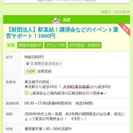
掲載元企業名
パーソルテンプスタッフ株式会社
掲載日：2026.08.08
未読
NEW
【財団法人】駅直結！講演会などのイベント運
営サポート！1900円
派遣
職種未経験OK
ブランクOK
WEB登録・面接OK
時給1900円
給与
交通費別途支給あり
全額支給
交通費
東京都千代田区
勤務地
東京駅から徒歩10分
/
大手町(東京都)駅
から徒歩3分
＼講演会など国内経済の広報活動を行う団体★／
09:30～17:00(実働6時間30分 休憩1時間)
勤務時間
2026年09月上旬～長期 約1年間の期間限定のお仕事。状況に
期間
よって延長の可能性あり！ ※9月～！
履歴書不要
/
40～50代活躍中
特徴