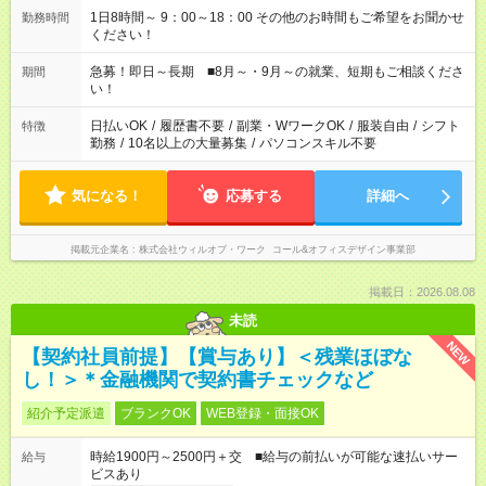
1日8時間～ 9：00～18：00 その他のお時間もご希望をお聞かせ
勤務時間
ください！
急募！即日～長期 ■8月～・9月～の就業、短期もご相談くださ
期間
い！
日払いOK
/
履歴書不要
/
副業・WワークOK
/
服装自由
/
シフト
特徴
勤務
/
10名以上の大量募集
/
パソコンスキル不要
気になる！
応募する
詳細へ
掲載元企業名
株式会社ウィルオブ・ワーク コール&オフィスデザイン事業部
掲載日：2026.08.08
未読
NEW
【契約社員前提】【賞与あり】＜残業ほぼな
し！＞＊金融機関で契約書チェックなど
紹介予定派遣
ブランクOK
WEB登録・面接OK
時給1900円～2500円＋交 ■給与の前払いが可能な速払いサー
給与
ビスあり