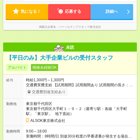
気になる！
応募する
詳細へ
掲載元企業名
パーソルテンプスタッフ株式会社
未読
【平日のみ】大手企業ビルの受付スタッフ
アルバイト
職種未経験OK
時給1,300円～1,300円
給与
交通費実費支給 【試用期間】試用期間あり 試用期間の長さ：6
ヶ月 雇用形態、給与は本採用時と同じです。
交通費別途支給あり
東京都千代田区
勤務地
東京都千代田区大手町１－９－２（最寄り駅：各線「大手町
駅」「東京駅」 地下直結）
ALSOK東京株式会社
9:00～18:00
勤務時間
実働時間：8時間/日 別途30分程度の早番遅番が発生する場合が