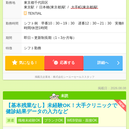
東京都千代田区
勤務地
東京駅
/
日本橋(東京都)駅
/
大手町(東京都)駅
TENTIAL
シフト例 早番10：30～19：30 遅番12：30～21：30 実働8
勤務時間
時間/休憩1時間
即日～更新制長期（1～3か月毎）
期間
シフト勤務
特徴
気になる！
応募する
詳細へ
掲載元企業名
株式会社シーエーセールススタッフ
掲載日：2026.08.08
未読
NEW
【基本残業なし】未経験OK！大手クリニックで
健診結果データの入力など
派遣
職種未経験OK
ブランクOK
WEB登録・面接OK