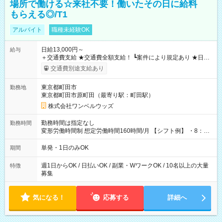
場所で働ける☆来社不要！働いたその日に給料
もらえる◎/T1
アルバイト
職種未経験OK
日給13,000円～
給与
＋交通費支給 ★交通費全額支給！ ┗案件により規定あり ★日払
いOK！（規定あり） ┗働いたその日に現金GET♪ お仕事後はコ
交通費別途支給あり
ンビニATMから 日払い分を引き落とせます！ 【試用期間】試
用期間なし
東京都町田市
勤務地
東京都町田市原町田（最寄り駅：町田駅）
株式会社ワンベルウッズ
勤務時間は指定なし
勤務時間
変形労働時間制 想定労働時間160時間/月 【シフト例】 ・8：00
～21：00
単発・1日のみOK
期間
週1日からOK / 日払いOK / 副業・WワークOK / 10名以上の大量
特徴
募集
気になる！
応募する
詳細へ