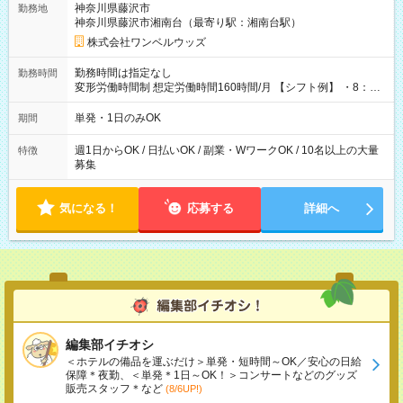
神奈川県藤沢市
勤務地
神奈川県藤沢市湘南台（最寄り駅：湘南台駅）
株式会社ワンベルウッズ
勤務時間は指定なし
勤務時間
変形労働時間制 想定労働時間160時間/月 【シフト例】 ・8：00
～21：00
単発・1日のみOK
期間
週1日からOK / 日払いOK / 副業・WワークOK / 10名以上の大量
特徴
募集
気になる！
応募する
詳細へ
編集部イチオシ
＜ホテルの備品を運ぶだけ＞単発・短時間～OK／安心の日給
保障＊夜勤、＜単発＊1日～OK！＞コンサートなどのグッズ
販売スタッフ＊など
(8/6UP!)