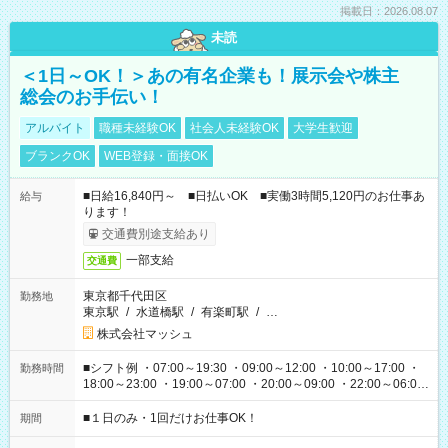
掲載日：2026.08.07
未読
＜1日～OK！＞あの有名企業も！展示会や株主
総会のお手伝い！
アルバイト
職種未経験OK
社会人未経験OK
大学生歓迎
ブランクOK
WEB登録・面接OK
■日給16,840円～ ■日払いOK ■実働3時間5,120円のお仕事あ
給与
ります！
交通費別途支給あり
一部支給
交通費
東京都千代田区
勤務地
東京駅
/
水道橋駅
/
有楽町駅
/
…
株式会社マッシュ
■シフト例 ・07:00～19:30 ・09:00～12:00 ・10:00～17:00 ・
勤務時間
18:00～23:00 ・19:00～07:00 ・20:00～09:00 ・22:00～06:00
etc ★最短で3時間で5,120円のお仕事から 15時間で2万円近く稼
げるお仕事も！ ご希望のお時間に合わせてご紹介！ ※シフトは
■１日のみ・1回だけお仕事OK！
期間
現場によって異なります。 ※勿論、休憩時間はあるのでご安心