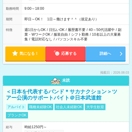
9:00～18:00
勤務時間
即日～OK！ 1日～働けます＾＾（規定あり）
期間
週1日からOK
/
日払いOK
/
履歴書不要
/
40～50代活躍中
/
副
特徴
業・WワークOK
/
服装自由
/
シフト勤務
/
10名以上の大量募
集
/
電話対応なし
/
パソコンスキル不要
気になる！
応募する
詳細へ
掲載日：2026.08.03
未読
＜日本を代表するバンド＊サカナクション＞ツ
アー公演のサポートバイト＠日本武道館
アルバイト
職種未経験OK
社会人未経験OK
大学生歓迎
ブランクOK
時給1250円～
給与