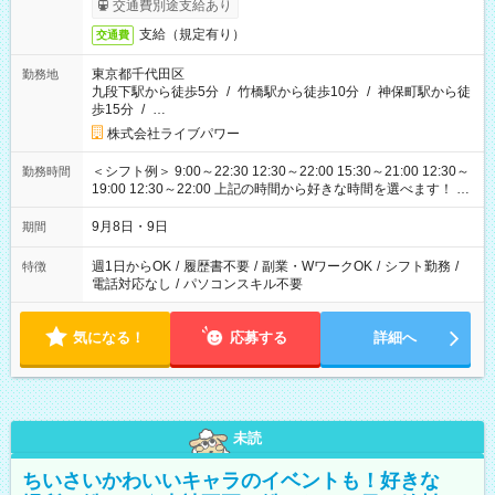
交通費別途支給あり
支給（規定有り）
交通費
東京都千代田区
勤務地
九段下駅から徒歩5分
/
竹橋駅から徒歩10分
/
神保町駅から徒
歩15分
/
…
株式会社ライブパワー
＜シフト例＞ 9:00～22:30 12:30～22:00 15:30～21:00 12:30～
勤務時間
19:00 12:30～22:00 上記の時間から好きな時間を選べます！ ※
時間は変更となる可能性があります
9月8日・9日
期間
週1日からOK
/
履歴書不要
/
副業・WワークOK
/
シフト勤務
/
特徴
電話対応なし
/
パソコンスキル不要
気になる！
応募する
詳細へ
未読
ちいさいかわいいキャラのイベントも！好きな