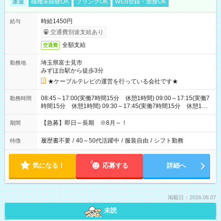
派遣
職種未経験OK
ブランクOK
WEB登録・面接OK
時給1450円
給与
交通費別途支給あり
全額支給
交通費
埼玉県富士見市
勤務地
みずほ台駅から徒歩3分
★ケーブルテレビの運営を行っている会社です★
08:45～17:00(実働7時間15分 休憩1時間) 09:00～17:15(実働7
勤務時間
時間15分 休憩1時間) 09:30～17:45(実働7時間15分 休憩1時
間) ※11:45～20:00：週1回程度遅番あります(在宅勤務OK) ※配
属チームにより
【急募】即日～長期 ※8月～！
期間
履歴書不要
/
40～50代活躍中
/
服装自由
/
シフト勤務
特徴
気になる！
応募する
詳細へ
掲載日：2026.08.07
未読