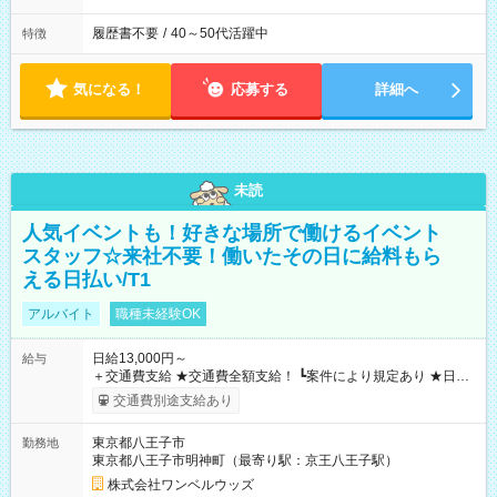
履歴書不要
/
40～50代活躍中
特徴
気になる！
応募する
詳細へ
未読
人気イベントも！好きな場所で働けるイベント
スタッフ☆来社不要！働いたその日に給料もら
える日払い/T1
アルバイト
職種未経験OK
日給13,000円～
給与
＋交通費支給 ★交通費全額支給！ ┗案件により規定あり ★日払
いOK！（規定あり） ┗働いたその日に現金GET♪ お仕事後はコ
交通費別途支給あり
ンビニATMから 日払い分を引き落とせます！ 【試用期間】試
用期間なし
東京都八王子市
勤務地
東京都八王子市明神町（最寄り駅：京王八王子駅）
株式会社ワンベルウッズ