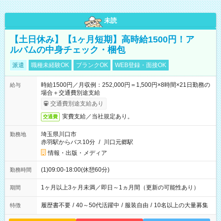
未読
【土日休み】【1ヶ月短期】高時給1500円！ア
ルバムの中身チェック・梱包
派遣
職種未経験OK
ブランクOK
WEB登録・面接OK
時給1500円／月収例：252,000円＝1,500円×8時間×21日勤務の
給与
場合＋交通費別途支給
交通費別途支給あり
実費支給／当社規定あり。
交通費
埼玉県川口市
勤務地
赤羽駅からバス10分
/
川口元郷駅
情報・出版・メディア
(1)09:00-18:00(休憩60分)
勤務時間
1ヶ月以上3ヶ月未満／即日～1ヵ月間（更新の可能性あり）
期間
履歴書不要
/
40～50代活躍中
/
服装自由
/
10名以上の大量募集
特徴