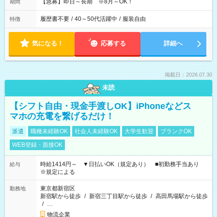
【急募】即日～長期 ※8月～OK！
期間
履歴書不要
/
40～50代活躍中
/
服装自由
特徴
気になる！
応募する
詳細へ
掲載日：2026.07.30
未読
【シフト自由・現金手渡しOK】iPhoneなどス
マホの充電を繋げるだけ！
派遣
職種未経験OK
社会人未経験OK
大学生歓迎
ブランクOK
WEB登録・面接OK
時給1414円～ ▼日払いOK（規定あり） ■初勤務手当あり
給与
※規定による
東京都新宿区
勤務地
新宿駅から徒歩
/
新宿三丁目駅から徒歩
/
高田馬場駅から徒歩
/
…
物流企業