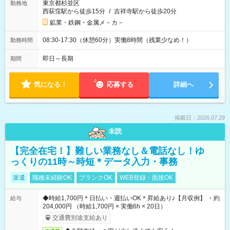
東京都杉並区
勤務地
西荻窪駅から徒歩15分
/
吉祥寺駅から徒歩20分
鉱業・鉄鋼・金属メ－カ－
08:30-17:30（休憩60分）実働8時間（残業少なめ！）
勤務時間
即日～長期
期間
気になる！
応募する
詳細へ
掲載日：2026.07.29
未読
【完全在宅！】難しい業務なし＆電話なし！ゆ
っくりの11時～時短＊データ入力・事務
派遣
職種未経験OK
ブランクOK
WEB登録・面接OK
◆時給1,700円＊日払い・週払いOK＊昇給あり♪【月収例】 ・約
給与
204,000円 （時給1,700円 × 実働6h × 20日）
交通費別途支給あり