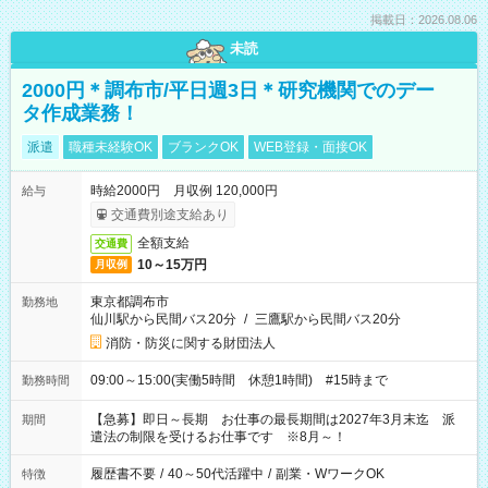
掲載日：2026.08.06
未読
2000円＊調布市/平日週3日＊研究機関でのデー
タ作成業務！
派遣
職種未経験OK
ブランクOK
WEB登録・面接OK
時給2000円 月収例 120,000円
給与
交通費別途支給あり
全額支給
交通費
10～15万円
月収例
東京都調布市
勤務地
仙川駅から民間バス20分
/
三鷹駅から民間バス20分
消防・防災に関する財団法人
09:00～15:00(実働5時間 休憩1時間) #15時まで
勤務時間
【急募】即日～長期 お仕事の最長期間は2027年3月末迄 派
期間
遣法の制限を受けるお仕事です ※8月～！
履歴書不要
/
40～50代活躍中
/
副業・WワークOK
特徴