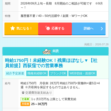
2026年09月上旬～長期 8月開始のご相談が可能です ※9月
期間
～！
履歴書不要
/
40～50代活躍中
/
副業・WワークOK
特徴
気になる！
応募する
詳細へ
掲載日：2026.07.28
未読
時給1750円！未経験OK！残業ほぼなし▼【社
員前提】西荻窪での営業事務
紹介予定派遣
職種未経験OK
ブランクOK
WEB登録・面接OK
時給1750円 月収例 28万円 時給1750円×実働8h×週5日×4
給与
週 ※月収例を保証するものではありません。
交通費別途支給あり
1ヶ月3万円を上限として実費支給
交通費
25～30万円
月収例