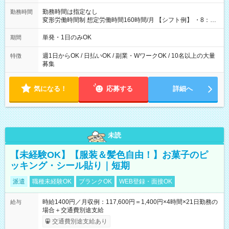
勤務時間は指定なし
勤務時間
変形労働時間制 想定労働時間160時間/月 【シフト例】 ・8：00
～21：00
単発・1日のみOK
期間
週1日からOK / 日払いOK / 副業・WワークOK / 10名以上の大量
特徴
募集
気になる！
応募する
詳細へ
未読
【未経験OK】【服装＆髪色自由！】お菓子のピ
ッキング・シール貼り｜短期
派遣
職種未経験OK
ブランクOK
WEB登録・面接OK
時給1400円／月収例：117,600円＝1,400円×4時間×21日勤務の
給与
場合＋交通費別途支給
交通費別途支給あり