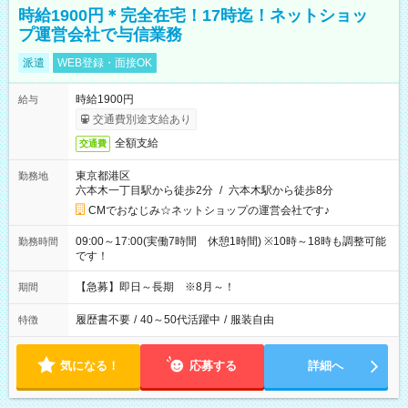
時給1900円＊完全在宅！17時迄！ネットショッ
プ運営会社で与信業務
派遣
WEB登録・面接OK
時給1900円
給与
交通費別途支給あり
全額支給
交通費
東京都港区
勤務地
六本木一丁目駅から徒歩2分
/
六本木駅から徒歩8分
CMでおなじみ☆ネットショップの運営会社です♪
09:00～17:00(実働7時間 休憩1時間) ※10時～18時も調整可能
勤務時間
です！
【急募】即日～長期 ※8月～！
期間
履歴書不要
/
40～50代活躍中
/
服装自由
特徴
気になる！
応募する
詳細へ