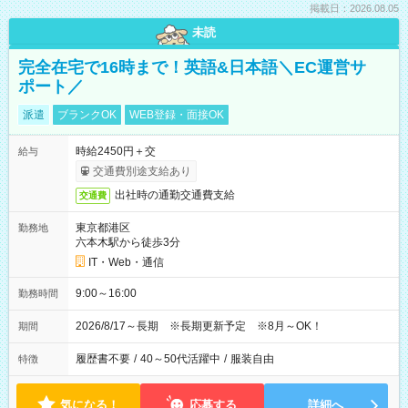
掲載日：2026.08.05
未読
完全在宅で16時まで！英語&日本語＼EC運営サ
ポート／
派遣
ブランクOK
WEB登録・面接OK
時給2450円＋交
給与
交通費別途支給あり
出社時の通勤交通費支給
交通費
東京都港区
勤務地
六本木駅から徒歩3分
IT・Web・通信
9:00～16:00
勤務時間
2026/8/17～長期 ※長期更新予定 ※8月～OK！
期間
履歴書不要
/
40～50代活躍中
/
服装自由
特徴
気になる！
応募する
詳細へ