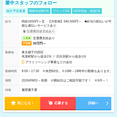
業中スタッフのフォロー
紹介予定派遣
職種未経験OK
ブランクOK
WEB登録・面接OK
時給1650円＋交 【月収例】346,500円～ ■給与の前払いが可
給与
能な速払いサービスあり
交通費別途支給あり
交通費支給あり
交通費
30万円～
月収例
東京都千代田区
勤務地
有楽町駅から徒歩2分
/
日比谷駅から徒歩1分
アウトソーシング事業などの会社
9:00～17:30 ※休憩60分。※10時～18時半の勤務もあります。
勤務時間
2026/09/01～長期 ※開始日はご相談可能です！ ※9月～！
期間
履歴書不要
特徴
気になる！
応募する
詳細へ