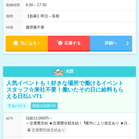
9:30～17:30
勤務時間
【急募】即日～長期
期間
履歴書不要
特徴
気になる！
応募する
詳細へ
未読
人気イベントも！好きな場所で働けるイベント
スタッフ☆来社不要！働いたその日に給料もら
える日払い/T1
アルバイト
職種未経験OK
日給13,000円～
給与
＋交通費支給 ★交通費全額支給！ ┗案件により規定あり ★日払
いOK！（規定あり） ┗働いたその日に現金GET♪ お仕事後はコ
交通費別途支給あり
ンビニATMから 日払い分を引き落とせます！ 【試用期間】試
用期間なし