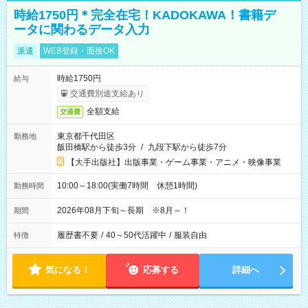
時給1750円＊完全在宅！KADOKAWA！書籍デ
ータに関わるデータ入力
派遣
WEB登録・面接OK
時給1750円
給与
交通費別途支給あり
全額支給
交通費
東京都千代田区
勤務地
飯田橋駅から徒歩3分
/
九段下駅から徒歩7分
【大手出版社】出版事業・ゲーム事業・アニメ・映像事業
10:00～18:00(実働7時間 休憩1時間)
勤務時間
2026年08月下旬～長期 ※8月～！
期間
履歴書不要
/
40～50代活躍中
/
服装自由
特徴
気になる！
応募する
詳細へ