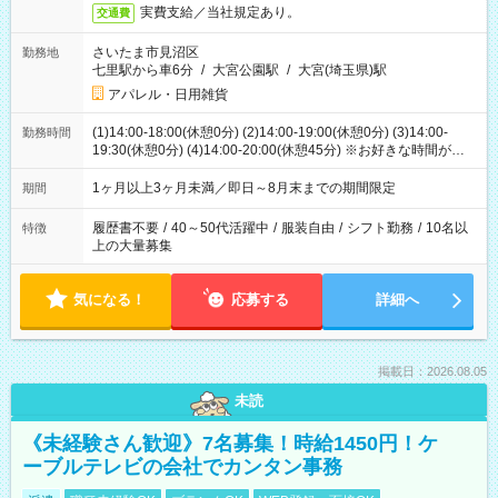
実費支給／当社規定あり。
交通費
さいたま市見沼区
勤務地
七里駅から車6分
/
大宮公園駅
/
大宮(埼玉県)駅
アパレル・日用雑貨
(1)14:00-18:00(休憩0分) (2)14:00-19:00(休憩0分) (3)14:00-
勤務時間
19:30(休憩0分) (4)14:00-20:00(休憩45分) ※お好きな時間が選べ
ます
1ヶ月以上3ヶ月未満／即日～8月末までの期間限定
期間
履歴書不要
/
40～50代活躍中
/
服装自由
/
シフト勤務
/
10名以
特徴
上の大量募集
気になる！
応募する
詳細へ
掲載日：2026.08.05
未読
《未経験さん歓迎》7名募集！時給1450円！ケ
ーブルテレビの会社でカンタン事務