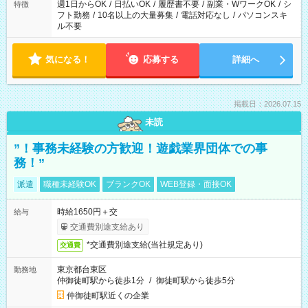
ください！
週1日からOK
/
日払いOK
/
履歴書不要
/
副業・WワークOK
/
シ
特徴
フト勤務
/
10名以上の大量募集
/
電話対応なし
/
パソコンスキ
ル不要
気になる！
応募する
詳細へ
掲載日：2026.07.15
未読
”！事務未経験の方歓迎！遊戯業界団体での事
務！”
派遣
職種未経験OK
ブランクOK
WEB登録・面接OK
時給1650円＋交
給与
交通費別途支給あり
*交通費別途支給(当社規定あり)
交通費
東京都台東区
勤務地
仲御徒町駅から徒歩1分
/
御徒町駅から徒歩5分
仲御徒町駅近くの企業