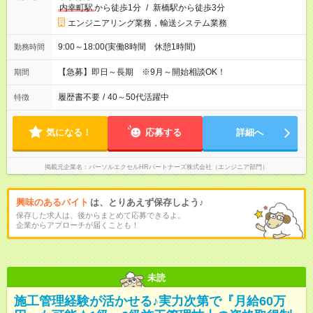
内幸町駅
から徒歩1分
/
新橋駅から徒歩3分
エンジニアリング業務，輸送システム業務
9:00～18:00(実働8時間 休憩1時間)
勤務時間
【急募】即日～長期 ※9月～開始相談OK！
期間
履歴書不要
/
40～50代活躍中
特徴
気になる！
応募する
詳細へ
掲載元企業名
パーソルエクセルHRパートナーズ株式会社（エンジニア部門）
興味のあるバイト
は、とりあえず保存しよう♪
保存した求人は、後からまとめて応募できるよ。
企業からアプローチが届くことも！
未読
施工管理経験が活かせる♪実力次第で『月給60万