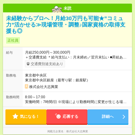
未読
未経験からプロへ！月給30万円も可能★”コミュ
力”活かせる≫現場管理・調整♪国家資格の取得支
援も◎
正社員
月給250,000円～300,000円
給与
＋交通費支給 ＊給与支払い：月末締め／翌月末払い ■昇給あり ■
賞与あり（業績による） ┗昨年実績：年2回(7月・12月) ■交通費
交通費別途支給あり
支給あり ┗会社から現場への距離分を支給します ■夜勤手当 ■家
族手当 ■役職手当 ■資格手当 ┗ 一級施工管理技士 ┗ 二級施工管理
東京都中央区
勤務地
技士 ※上記は社内規定あり 【試用期間】試用期間なし
東京都中央区銀座（最寄り駅：銀座駅）
株式会社大志興業
8:00～17:00
勤務時間
実働時間：7時間/日 ※現場により勤務時間に変更が生じる場合が
あります。 ■休憩2時間（30分／1時間／30分）
気になる！
応募する
詳細へ
掲載元企業名
株式会社大志興業