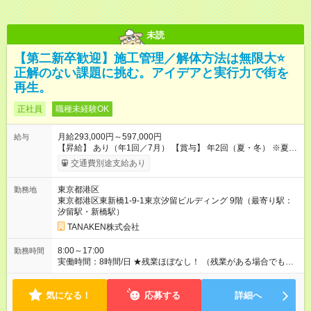
未読
【第二新卒歓迎】施工管理／解体方法は無限大⭐
正解のない課題に挑む。アイデアと実行力で街を
再生。
正社員
職種未経験OK
月給293,000円～597,000円
給与
【昇給】 あり（年1回／7月） 【賞与】 年2回（夏・冬） ※夏季
は業績インセンティブとして支給 【手当】 ◆時間外手当（全額
交通費別途支給あり
支給） ◆休日出勤手当 ◆職能手当（月額）：監理技術者／3万
円、主任技術者／1万円 ◆資格手当（月額）：解体工事施工技士
東京都港区
勤務地
／1万円、2級建築士・建築施工管理技士・土木施工管理技士・
東京都港区東新橋1-9-1東京汐留ビルディング 9階（最寄り駅：
建設機械施工管理技士／1万円、1級建築士・建築施工管理技
汐留駅・新橋駅）
士・土木施工管理技士・建設機械施工管理技士／2万円 ※上限2
万円 ◆家族手当（月額）：扶養する18歳未満の子1人につき2万
TANAKEN株式会社
円（人数制限なし） ◆家賃手当（月額）：新卒最長8年間、上限
3万円（その他条件あり） 【試用期間】試用期間あり 試用期間
8:00～17:00
勤務時間
の長さ：3ヶ月 雇用形態、給与は本採用時と同じです。
実働時間：8時間/日 ★残業ほぼなし！ （残業がある場合でも、1
日1時間程度）
気になる！
応募する
詳細へ