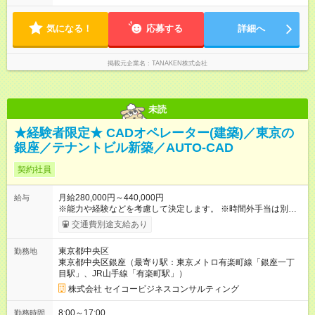
日1時間程度）
気になる！
応募する
詳細へ
掲載元企業名
TANAKEN株式会社
未読
★経験者限定★ CADオペレーター(建築)／東京の
銀座／テナントビル新築／AUTO-CAD
契約社員
月給280,000円～440,000円
給与
※能力や経験などを考慮して決定します。 ※時間外手当は別途支
給致します。 【試用期間】試用期間あり 試用期間の長さ：3ヶ
交通費別途支給あり
月 雇用形態、給与は本採用時と同じです。
東京都中央区
勤務地
東京都中央区銀座（最寄り駅：東京メトロ有楽町線「銀座一丁
目駅」、JR山手線「有楽町駅」）
株式会社 セイコービジネスコンサルティング
8:00～17:00
勤務時間