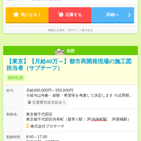
気になる！
応募する
詳細へ
掲載元企業名
日本テクノ株式会社
未読
【東京】【月給40万～】都市再開発現場の施工図
担当者（サブチーフ）
契約社員
月給400,000円～550,000円
給与
※給与は年齢・経験・希望等を考慮して決定します ※試用期間は
３ヶ月で、その他の条件に変更はありません 【試用期間】試用
交通費別途支給あり
期間あり 試用期間の長さ：3ヶ月 雇用形態、給与は本採用時と
同じです。
東京都千代田区
勤務地
東京都千代田区内幸町（最寄り駅：JR
内幸町駅
JR新橋駅）
株式会社プロサーチ
8:00～17:00
勤務時間