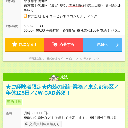
東京都千代田区
勤務地
東京都千代田区（最寄り駅：
内幸町駅
(都営三田線)、新橋駅(JR
各線)）
株式会社 セイコービジネスコンサルティング
8:30～17:30
勤務時間
00:00～00:00 実働時間：8時間/日 ※残業代100％支給！ ※休日
出勤は発生した場合は、振替休日の取得が可能です。
気になる！
応募する
詳細へ
掲載元企業名
株式会社 セイコービジネスコンサルティング
未読
★ご経験者限定★内装の設計業務／東京都港区／
年休125日／JW-CAD必須！
契約社員
月給300,000円～
給与
※能力や経験などを考慮して決定します。 ※時間外手当は別途支
給致します。 【試用期間】試用期間あり 試用期間の長さ：3ヶ
交通費別途支給あり
月 雇用形態、給与は本採用時と同じです。