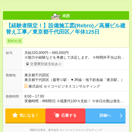
未読
【経験者限定！】設備施工図(Rebro)／高層ビル建
替え工事／東京都千代田区／年休125日
契約社員
月給320,000円～480,000円
給与
※能力や経験などを考慮して決定します。 ※時間外手当は別途支
給致します。 【試用期間】試用期間あり 試用期間の長さ：3ヶ
交通費別途支給あり
月 雇用形態、給与は本採用時と同じです。
東京都千代田区
勤務地
東京都千代田区（最寄り駅：▼JR線・地下鉄各線「東京駅」）
株式会社 セイコービジネスコンサルティング
8:00～17:00
勤務時間
実働時間：8時間/日 ※残業代100％支給！ ※休日出勤は発生した
場合は、振替休日の取得が可能です。
気になる！
応募する
詳細へ
掲載元企業名
株式会社 セイコービジネスコンサルティング