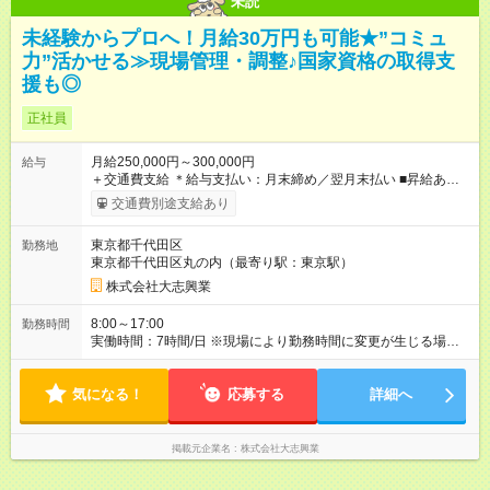
未読
未経験からプロへ！月給30万円も可能★”コミュ
力”活かせる≫現場管理・調整♪国家資格の取得支
援も◎
正社員
月給250,000円～300,000円
給与
＋交通費支給 ＊給与支払い：月末締め／翌月末払い ■昇給あり ■
賞与あり（業績による） ┗昨年実績：年2回(7月・12月) ■交通費
交通費別途支給あり
支給あり ┗会社から現場への距離分を支給します ■夜勤手当 ■家
族手当 ■役職手当 ■資格手当 ┗ 一級施工管理技士 ┗ 二級施工管理
東京都千代田区
勤務地
技士 ※上記は社内規定あり 【試用期間】試用期間なし
東京都千代田区丸の内（最寄り駅：東京駅）
株式会社大志興業
8:00～17:00
勤務時間
実働時間：7時間/日 ※現場により勤務時間に変更が生じる場合が
あります。 ■休憩2時間（30分／1時間／30分）
気になる！
応募する
詳細へ
掲載元企業名
株式会社大志興業