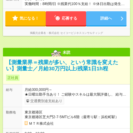
実働時間：8時間/日 ※残業代100％支給！ ※休日出勤は発生した
場合は、振替休日の取得が可能です。
気になる！
応募する
詳細へ
掲載元企業名
株式会社 セイコービジネスコンサルティング
未読
【測量業界＝残業が多い、という常識を変えた
い】測量士／月給30万円以上/残業1日1h程
正社員
月給300,000円～
給与
★日曜出勤手当あり！ ご経験やスキルは最大限評価し、 給与で
しっかり還元いたします。 ★掲載期限 2026年3月13日～2026年
交通費別途支給あり
4月30日 【試用期間】試用期間あり 試用期間の長さ：6ヶ月 雇
用形態、給与は本採用時と同じです。
東京都港区
勤務地
東京都港区芝大門2-7-5MTビル6階（最寄り駅：浜松町駅）
ＭＴＲ株式会社