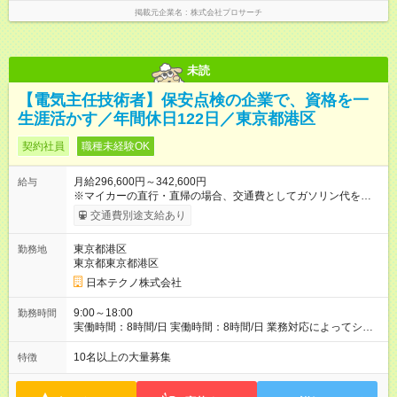
掲載元企業名
株式会社プロサーチ
未読
【電気主任技術者】保安点検の企業で、資格を一
生涯活かす／年間休日122日／東京都港区
契約社員
職種未経験OK
月給296,600円～342,600円
給与
※マイカーの直行・直帰の場合、交通費としてガソリン代を支給
します。 【試用期間】試用期間あり 試用期間の長さ：3ヶ月 雇
交通費別途支給あり
用形態、給与は本採用時と同じです。
東京都港区
勤務地
東京都東京都港区
日本テクノ株式会社
9:00～18:00
勤務時間
実働時間：8時間/日 実働時間：8時間/日 業務対応によってシフ
ト勤務もあります 勤務状況によっては土日祝日の作業出勤あ
り。 その場合、振替/代休の取得をして頂きます。
10名以上の大量募集
特徴