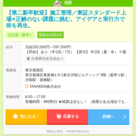
未読
【第二新卒歓迎】施工管理／東証スタンダード上
場⭐正解のない課題に挑む。アイデアと実行力で
街を再生。
正社員（新卒）
職種未経験OK
月給293,000円～597,000円
給与
【昇給】 あり（年1回／7月） 【賞与】 年2回（夏・冬） ※夏季
は業績インセンティブとして支給 【手当】 ◆時間外手当（全額
交通費別途支給あり
支給） ◆休日出勤手当 ◆職能手当（月額）：監理技術者／3万
円、主任技術者／1万円 ◆資格手当（月額）：解体工事施工技士
東京都港区
勤務地
／1万円、2級建築士・建築施工管理技士・土木施工管理技士・
東京都港区東新橋1-9-1東京汐留ビルディング 9階（最寄り駅：
建設機械施工管理技士／1万円、1級建築士・建築施工管理技
汐留駅・新橋駅）
士・土木施工管理技士・建設機械施工管理技士／2万円 ※上限2
万円 ◆家族手当（月額）：扶養する18歳未満の子1人につき2万
TANAKEN株式会社
円（人数制限なし） ◆家賃手当（月額）：新卒最長8年間、上限
3万円（その他条件あり） 【試用期間】試用期間あり 試用期間
8:00～17:00
勤務時間
の長さ：3ヶ月 雇用形態、給与は本採用時と同じです。
実働時間：8時間/日 ★残業ほぼなし！ （残業がある場合でも、1
日1時間程度）
気になる！
応募する
詳細へ
掲載元企業名
TANAKEN株式会社