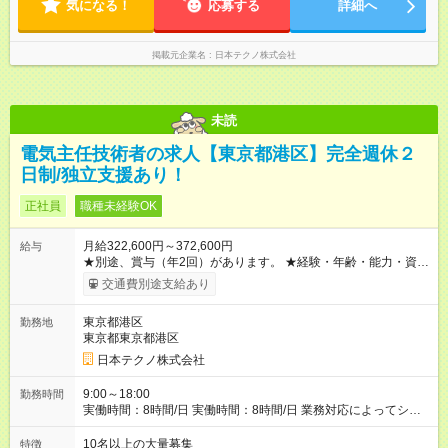
気になる！
応募する
詳細へ
掲載元企業名
日本テクノ株式会社
未読
電気主任技術者の求人【東京都港区】完全週休２
日制/独立支援あり！
正社員
職種未経験OK
月給322,600円～372,600円
給与
★別途、賞与（年2回）があります。 ★経験・年齢・能力・資格
などを考慮して、加給優遇します。 ※3ヶ月間の試用期間があり
交通費別途支給あり
ます。期間中の雇用形態・給与・待遇に差異はありません。
【試用期間】試用期間あり 試用期間の長さ：3ヶ月 雇用形態、
東京都港区
勤務地
給与は本採用時と同じです。
東京都東京都港区
日本テクノ株式会社
9:00～18:00
勤務時間
実働時間：8時間/日 実働時間：8時間/日 業務対応によってシフ
ト勤務もあります
10名以上の大量募集
特徴