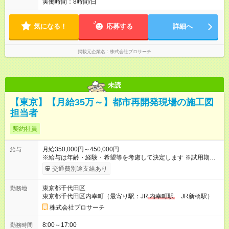
実働時間：8時間/日
気になる！
応募する
詳細へ
掲載元企業名
株式会社プロサーチ
未読
【東京】【月給35万～】都市再開発現場の施工図
担当者
契約社員
月給350,000円～450,000円
給与
※給与は年齢・経験・希望等を考慮して決定します ※試用期間は
３ヶ月で、その他の条件に変更はありません 【試用期間】試用
交通費別途支給あり
期間あり 試用期間の長さ：3ヶ月 雇用形態、給与は本採用時と
同じです。
東京都千代田区
勤務地
東京都千代田区内幸町（最寄り駅：JR
内幸町駅
JR新橋駅）
株式会社プロサーチ
8:00～17:00
勤務時間