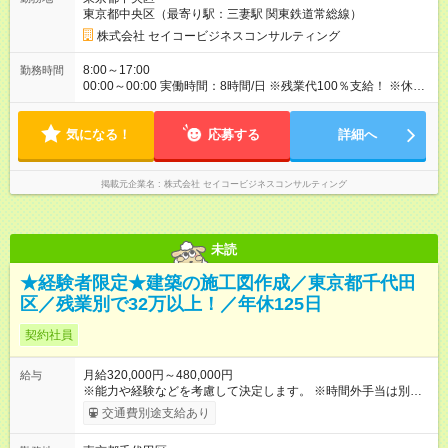
東京都中央区（最寄り駅：三妻駅 関東鉄道常総線）
株式会社 セイコービジネスコンサルティング
8:00～17:00
勤務時間
00:00～00:00 実働時間：8時間/日 ※残業代100％支給！ ※休日
出勤は発生した場合は、振替休日の取得が可能です。
気になる！
応募する
詳細へ
掲載元企業名
株式会社 セイコービジネスコンサルティング
未読
★経験者限定★建築の施工図作成／東京都千代田
区／残業別で32万以上！／年休125日
契約社員
月給320,000円～480,000円
給与
※能力や経験などを考慮して決定します。 ※時間外手当は別途支
給致します。 【試用期間】試用期間あり 試用期間の長さ：3ヶ
交通費別途支給あり
月 雇用形態、給与は本採用時と同じです。