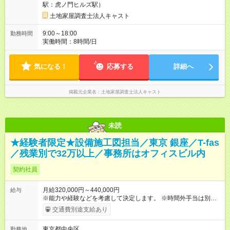
駅：虎ノ門ヒルズ駅）
土地家屋調査士法人キャスト
9:00～18:00
勤務時間
実働時間：8時間/日
気になる！
応募する
詳細へ
掲載元企業名
土地家屋調査士法人キャスト
未読
★経験者限定★設備施工図担当／東京 銀座／T-fas
／残業別で32万以上／事務所はオフィスビル内
契約社員
月給320,000円～440,000円
給与
※能力や経験などを考慮して決定します。 ※時間外手当は別途支
給致します。 【試用期間】試用期間あり 試用期間の長さ：3ヶ
交通費別途支給あり
月 雇用形態、給与は本採用時と同じです。
東京都中央区
勤務地