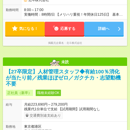
北斗株式会社
8:00～17:00
勤務時間
実働時間：8時間/日 【メリハリ重視！年間休日125日】 基本は
定時退社が中心ですが、繁忙期には月20時間程度の残業が発生
することもあります。もちろん残業代は全額支給！ プライベー
気になる！
トを大切にしながら、しっかり稼げる「ちょうどいいバラン
応募する
詳細へ
ス」が自慢です。
掲載元企業名
北斗株式会社
未読
【27卒限定】人材管理スタッフ◆有給100％消化
が当たり前／残業ほぼゼロ／ガクチカ・志望動機
不要
正社員（新卒）
職種未経験OK
月給223,690円～279,200円
給与
残業代1分単位で支給 【試用期間】試用期間なし
交通費別途支給あり
東京都港区
勤務地