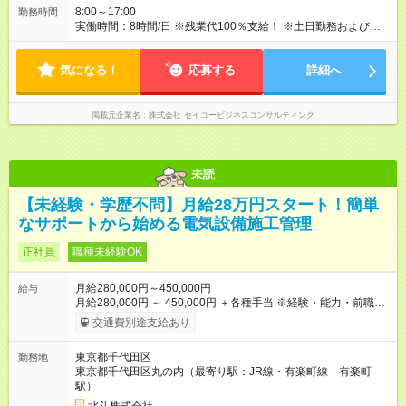
8:00～17:00
勤務時間
実働時間：8時間/日 ※残業代100％支給！ ※土日勤務および夜間
勤務もございます。 ※休日出勤は発生した場合は、振替休日の
取得が可能です。
気になる！
応募する
詳細へ
掲載元企業名
株式会社 セイコービジネスコンサルティング
未読
【未経験・学歴不問】月給28万円スタート！簡単
なサポートから始める電気設備施工管理
正社員
職種未経験OK
月給280,000円～450,000円
給与
月給280,000円 ～ 450,000円 ＋各種手当 ※経験・能力・前職の
給与などを最大限考慮し、優遇いたします。 ※残業代は別途支
交通費別途支給あり
給いたします。 ＜給与例＞ ・完全未経験の方：月給280,000円
～ ・現場での実務経験がある方：月給 300,000円～ ・施工管理
東京都千代田区
勤務地
の経験をお持ちの方：月給 450,000円～ 賞与年2回／昨年度実績
東京都千代田区丸の内（最寄り駅：JR線・有楽町線 有楽町
1ヶ月分、昇給年1回 【試用期間】試用期間あり 試用期間の長
駅）
さ：3ヶ月 雇用形態、給与は本採用時と同じです。