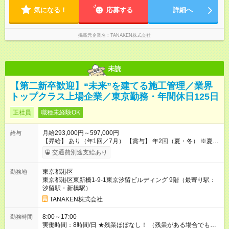
気になる！
応募する
詳細へ
掲載元企業名
TANAKEN株式会社
未読
【第二新卒歓迎】“未来”を建てる施工管理／業界
トップクラス上場企業／東京勤務・年間休日125日
正社員
職種未経験OK
月給293,000円～597,000円
給与
【昇給】 あり（年1回／7月） 【賞与】 年2回（夏・冬） ※夏季
は業績インセンティブとして支給 【手当】 ◆時間外手当（全額
交通費別途支給あり
支給） ◆休日出勤手当 ◆職能手当（月額）：監理技術者／3万
円、主任技術者／1万円 ◆資格手当（月額）：解体工事施工技士
東京都港区
勤務地
／1万円、2級建築士・建築施工管理技士・土木施工管理技士・
東京都港区東新橋1-9-1東京汐留ビルディング 9階（最寄り駅：
建設機械施工管理技士／1万円、1級建築士・建築施工管理技
汐留駅・新橋駅）
士・土木施工管理技士・建設機械施工管理技士／2万円 ※上限
2万円 ◆家族手当（月額）：扶養する18歳未満の子1人につき2万
TANAKEN株式会社
円（人数制限なし） ◆家賃手当（月額）：新卒最長8年間、上限
3万円（その他条件あり） 【試用期間】試用期間あり 試用期間
8:00～17:00
勤務時間
の長さ：3ヶ月 雇用形態、給与は本採用時と同じです。
実働時間：8時間/日 ★残業ほぼなし！ （残業がある場合でも、1