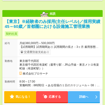
未読
【東京】※経験者のみ採用(主任レベル)／採用実績
45～60歳／首都圏における設備施工管理業務
契約社員
月給380,000円～500,000円
給与
【試用期間】試用期間あり 試用期間の長さ：3ヶ月 雇用形態、
給与は本採用時と同じです。
交通費別途支給あり
東京都千代田区
勤務地
東京都千代田区有楽町（最寄り駅：JR山手線・東京メトロ有楽
町線（有楽町駅））
株式会社プロサーチ
8:00～17:00
勤務時間
実働時間：8時間/日 ＜ある現場の１日のスケジュール＞ 08：
00 朝礼 ミーティング KY運動 08：30 現場にて安全工程
管理 打合せ 書類作成 12：00 お昼休憩 13：00 現場にて
気になる！
安全工程管理 打合せ 書類作成 17：00 現場作業終了時の清
応募する
詳細へ
掃 報告 メリハリをつけて長く働けます。