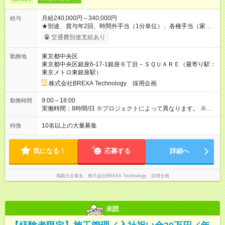
月給240,000円～340,000円
給与
★別途、賞与年2回、時間外手当（1分単位）、各種手当（家
族、赴任等）が支給されます。 ★スキル・経験年数・年齢等も
交通費別途支給あり
考慮し、話し合いの上で決定します。 【試用期間】試用期間あ
り 試用期間の長さ：3ヶ月 雇用形態、給与は本採用時と同じで
東京都中央区
勤務地
す。
東京都中央区銀座6-17-1銀座６丁目－ＳＱＵＡＲＥ（最寄り駅：
東京メトロ東銀座駅）
株式会社BREXA Technology 採用企画
9:00～18:00
勤務時間
実働時間：8時間/日 ※プロジェクトによって異なります。 ※サ
ービス残業はございません。残業代1分単位で支給。
10名以上の大量募集
特徴
気になる！
応募する
詳細へ
掲載元企業名
株式会社BREXA Technology 採用企画
未読