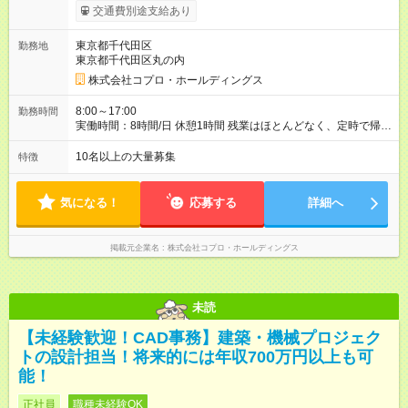
交通費別途支給あり
東京都千代田区
勤務地
東京都千代田区丸の内
株式会社コプロ・ホールディングス
8:00～17:00
勤務時間
実働時間：8時間/日 休憩1時間 残業はほとんどなく、定時で帰れ
る日が多い働き方です。 毎日の業務は進捗管理や事務が中心な
ので、 「今日やるべき仕事」が終われば、自然と区切りをつけ
10名以上の大量募集
特徴
やすいのが特長。 突発的な対応も少なく、無理をさせない働き
方を大切にしています。
気になる！
応募する
詳細へ
掲載元企業名
株式会社コプロ・ホールディングス
未読
【未経験歓迎！CAD事務】建築・機械プロジェク
トの設計担当！将来的には年収700万円以上も可
能！
正社員
職種未経験OK