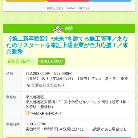
掲載元企業名
TANAKEN株式会社
未読
【第二新卒歓迎】“未来”を建てる施工管理／あな
たのリスタートを東証上場企業が全力応援！／東
京勤務
正社員（新卒）
職種未経験OK
月給293,000円～597,000円
給与
【昇給】 あり（年1回／7月） 【賞与】 年2回（夏・冬） ※夏季
は業績インセンティブとして支給 【手当】 ◆時間外手当（全額
交通費別途支給あり
支給） ◆休日出勤手当 ◆職能手当（月額）：監理技術者／3万
円、主任技術者／1万円 ◆資格手当（月額）：解体工事施工技士
東京都港区
勤務地
／1万円、2級建築士・建築施工管理技士・土木施工管理技士・
東京都港区東新橋1-9-1東京汐留ビルディング 9階（最寄り駅：
建設機械施工管理技士／1万円、1級建築士・建築施工管理技
汐留駅・新橋駅）
士・土木施工管理技士・建設機械施工管理技士／2万円 ※上限
2万円 ◆家族手当（月額）：扶養する18歳未満の子1人につき2万
TANAKEN株式会社
円（人数制限なし） ◆家賃手当（月額）：新卒最長8年間、上限
3万円（その他条件あり） 【試用期間】試用期間あり 試用期間
8:00～17:00
勤務時間
の長さ：3ヶ月 雇用形態、給与は本採用時と同じです。
実働時間：8時間/日 ★残業ほぼなし！ （残業がある場合でも、1
日1時間程度）