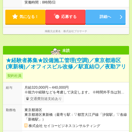
実働時間：8時間/日
気になる！
応募する
詳細へ
掲載元企業名
株式会社プロサーチ
未読
★経験者募集★設備施工管理(空調)／東京都港区
(東新橋)／オフィスビル改修／駅直結◎／夜勤アリ
契約社員
月給320,000円～440,000円
給与
※能力や経験などを考慮して決定します。 ※時間外手当は別途支
給致します。 【試用期間】試用期間あり 試用期間の長さ：3ヶ
交通費別途支給あり
月 雇用形態、給与は本採用時と同じです。
東京都港区
勤務地
東京都港区東新橋（最寄り駅：▽都営大江戸線「汐留駅」▽各線
「新橋駅」）
株式会社 セイコービジネスコンサルティング