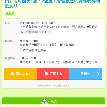
円』も可能★1級・2級施工管理技士の資格取得制
度あり！
正社員
月給300,000円～600,000円
給与
＋交通費支給 ＊給与支払い：月末締め／翌月末払い ■昇給あり ■
賞与あり（業績による） ┗昨年実績：年2回(7月・12月) ■交通費
交通費別途支給あり
支給あり ┗会社から現場への距離分を支給します ■夜勤手当 ■家
族手当 ■役職手当 ■資格手当 ┗ 一級施工管理技士 ┗ 二級施工管理
東京都千代田区
勤務地
技士 ※上記は社内規定あり 【試用期間】試用期間なし
東京都千代田区丸の内（最寄り駅：東京駅）
株式会社大志興業
8:00～17:00
勤務時間
実働時間：7時間/日 ※現場により勤務時間に変更が生じる場合が
あります。 ■休憩2時間（30分／1時間／30分）
気になる！
応募する
詳細へ
掲載元企業名
株式会社大志興業
未読