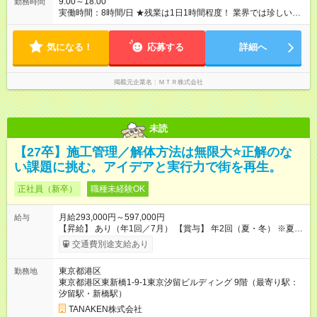
9:00～18:00
勤務時間
実働時間：8時間/日 ★残業は1日1時間程度！ 業界では珍しい働
きやすさを 実現しています
気になる！
応募する
詳細へ
掲載元企業名
ＭＴＲ株式会社
未読
【27卒】施工管理／解体方法は無限大⭐正解のな
い課題に挑む。アイデアと実行力で街を再生。
正社員（新卒）
職種未経験OK
月給293,000円～597,000円
給与
【昇給】 あり（年1回／7月） 【賞与】 年2回（夏・冬） ※夏季
は業績インセンティブとして支給 【手当】 ◆時間外手当（全額
交通費別途支給あり
支給） ◆休日出勤手当 ◆職能手当（月額）：監理技術者／3万
円、主任技術者／1万円 ◆資格手当（月額）：解体工事施工技士
東京都港区
勤務地
／1万円、2級建築士・建築施工管理技士・土木施工管理技士・
東京都港区東新橋1-9-1東京汐留ビルディング 9階（最寄り駅：
建設機械施工管理技士／1万円、1級建築士・建築施工管理技
汐留駅・新橋駅）
士・土木施工管理技士・建設機械施工管理技士／2万円 ※上限2
万円 ◆家族手当（月額）：扶養する18歳未満の子1人につき2万
TANAKEN株式会社