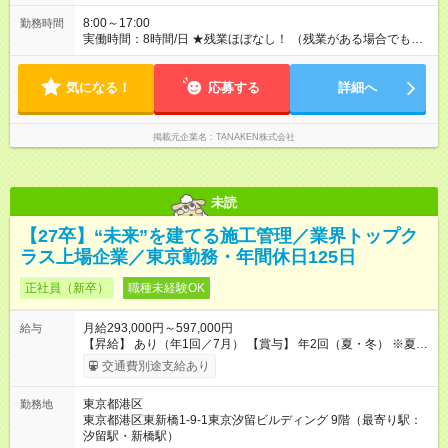
円（人数制限なし） ◆家賃手当（月額）：新卒最長8年間、上限
3万円（その他条件あり） 【試用期間】試用期間あり 試用期間
8:00～17:00
勤務時間
の長さ：3ヶ月 雇用形態、給与は本採用時と同じです。
実働時間：8時間/日 ★残業ほぼなし！ （残業がある場合でも、1
日1時間程度）
気になる！
応募する
詳細へ
掲載元企業名
TANAKEN株式会社
未読
【27卒】“未来”を建てる施工管理／業界トップク
ラス上場企業／東京勤務・年間休日125日
正社員（新卒）
職種未経験OK
月給293,000円～597,000円
給与
【昇給】 あり（年1回／7月） 【賞与】 年2回（夏・冬） ※夏季
は業績インセンティブとして支給 【手当】 ◆時間外手当（全額
交通費別途支給あり
支給） ◆休日出勤手当 ◆職能手当（月額）：監理技術者／3万
円、主任技術者／1万円 ◆資格手当（月額）：解体工事施工技士
東京都港区
勤務地
／1万円、2級建築士・建築施工管理技士・土木施工管理技士・
東京都港区東新橋1-9-1東京汐留ビルディング 9階（最寄り駅：
建設機械施工管理技士／1万円、1級建築士・建築施工管理技
汐留駅・新橋駅）
士・土木施工管理技士・建設機械施工管理技士／2万円 ※上限