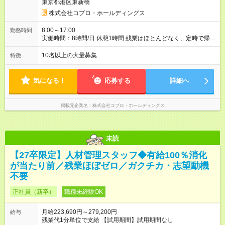
東京都港区東新橋
株式会社コプロ・ホールディングス
8:00～17:00
勤務時間
実働時間：8時間/日 休憩1時間 残業はほとんどなく、定時で帰れ
る日が多い働き方です。 毎日の業務は進捗管理や事務が中心な
ので、 「今日やるべき仕事」が終われば、自然と区切りをつけ
10名以上の大量募集
特徴
やすいのが特長。 突発的な対応も少なく、無理をさせない働き
方を大切にしています。
気になる！
応募する
詳細へ
掲載元企業名
株式会社コプロ・ホールディングス
未読
【27卒限定】人材管理スタッフ◆有給100％消化
が当たり前／残業ほぼゼロ／ガクチカ・志望動機
不要
正社員（新卒）
職種未経験OK
月給223,690円～279,200円
給与
残業代1分単位で支給 【試用期間】試用期間なし