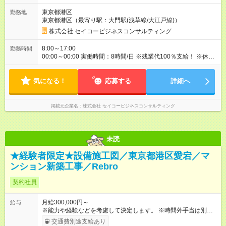
東京都港区
勤務地
東京都港区（最寄り駅：大門駅(浅草線/大江戸線)）
株式会社 セイコービジネスコンサルティング
8:00～17:00
勤務時間
00:00～00:00 実働時間：8時間/日 ※残業代100％支給！ ※休日
出勤は発生した場合は、振替休日の取得が可能です。
気になる！
応募する
詳細へ
掲載元企業名
株式会社 セイコービジネスコンサルティング
未読
★経験者限定★設備施工図／東京都港区愛宕／マ
ンション新築工事／Rebro
契約社員
月給300,000円～
給与
※能力や経験などを考慮して決定します。 ※時間外手当は別途支
給致します。 【試用期間】試用期間あり 試用期間の長さ：3ヶ
交通費別途支給あり