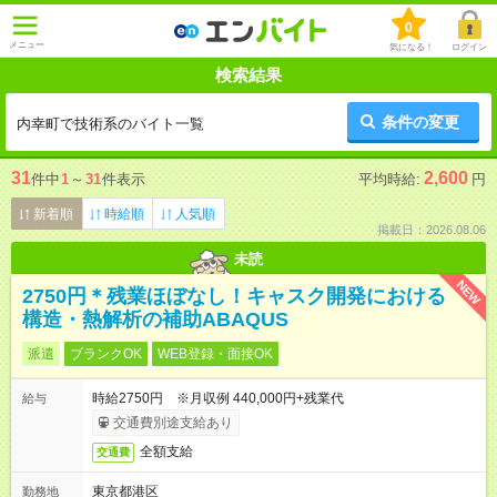
0
メニュー
気になる！
ログイン
検索結果
条件の変更
内幸町で技術系のバイト一覧
31
2,600
件中
1
～
31
件表示
平均時給:
円
新着順
時給順
人気順
掲載日：2026.08.06
未読
NEW
2750円＊残業ほぼなし！キャスク開発における
構造・熱解析の補助ABAQUS
派遣
ブランクOK
WEB登録・面接OK
時給2750円 ※月収例 440,000円+残業代
給与
交通費別途支給あり
全額支給
交通費
東京都港区
勤務地