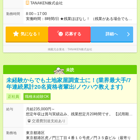
2万円 ◆家族手当（月額）：扶養する18歳未満の子1人につき2万
TANAKEN株式会社
円（人数制限なし） ◆家賃手当（月額）：新卒最長8年間、上限
3万円（その他条件あり） 【試用期間】試用期間あり 試用期間
8:00～17:00
勤務時間
の長さ：3ヶ月 雇用形態、給与は本採用時と同じです。
実働時間：8時間/日 ★残業ほぼなし！ （残業がある場合でも、1
日1時間程度）
気になる！
応募する
詳細へ
掲載元企業名
TANAKEN株式会社
未読
未経験からでも土地家屋調査士に！(業界最大手/7
年連続累計20名資格者輩出/ノウハウ教えます)
正社員
職種未経験OK
月給235,000円～
給与
想定年収は賞与実績込み、残業想定月20時間です。 【試用期
間】試用期間あり 試用期間の長さ：3ヶ月 ※ 雇用形態と給与
交通費別途支給あり
に、本採用時と異なる部分があります。 雇用形態：本採用時と
同じです。 給与：月給 215,000円以上
東京都港区
勤務地
東京都港区虎ノ門三丁目４番１０号虎ノ門３５森ビル（最寄り