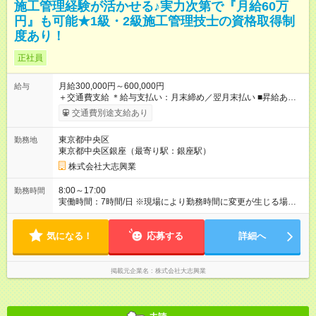
施工管理経験が活かせる♪実力次第で『月給60万
円』も可能★1級・2級施工管理技士の資格取得制
度あり！
正社員
月給300,000円～600,000円
給与
＋交通費支給 ＊給与支払い：月末締め／翌月末払い ■昇給あり ■
賞与あり（業績による） ┗昨年実績：年2回(7月・12月) ■交通費
交通費別途支給あり
支給あり ┗会社から現場への距離分を支給します ■夜勤手当 ■家
族手当 ■役職手当 ■資格手当 ┗ 一級施工管理技士 ┗ 二級施工管理
東京都中央区
勤務地
技士 ※上記は社内規定あり 【試用期間】試用期間なし
東京都中央区銀座（最寄り駅：銀座駅）
株式会社大志興業
8:00～17:00
勤務時間
実働時間：7時間/日 ※現場により勤務時間に変更が生じる場合が
あります。 ■休憩2時間（30分／1時間／30分）
気になる！
応募する
詳細へ
掲載元企業名
株式会社大志興業