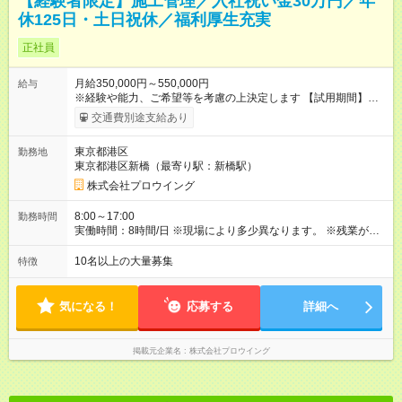
【経験者限定】施工管理／入社祝い金30万円／年
休125日・土日祝休／福利厚生充実
正社員
月給350,000円～550,000円
給与
※経験や能⼒、ご希望等を考慮の上決定します 【試用期間】試
用期間あり 試用期間の長さ：6ヶ月 雇用形態、給与は本採用時
交通費別途支給あり
と同じです。
東京都港区
勤務地
東京都港区新橋（最寄り駅：新橋駅）
株式会社プロウイング
8:00～17:00
勤務時間
実働時間：8時間/日 ※現場により多少異なります。 ※残業があ
る場合、1⽇1～2時間程度です。（月20時間） ※現場が早く終
われば⼣⽅前に上がれる⽇もあります！
10名以上の大量募集
特徴
気になる！
応募する
詳細へ
掲載元企業名
株式会社プロウイング