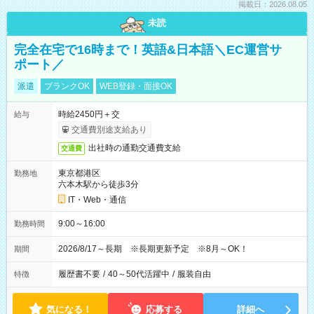
掲載日：2026.08.05
未読
完全在宅で16時まで！英語&日本語＼EC運営サ
ポート／
派遣
ブランクOK
WEB登録・面接OK
時給2450円＋交
給与
交通費別途支給あり
出社時の通勤交通費支給
交通費
東京都港区
勤務地
六本木駅から徒歩3分
IT・Web・通信
9:00～16:00
勤務時間
2026/8/17～長期 ※長期更新予定 ※8月～OK！
期間
履歴書不要
/
40～50代活躍中
/
服装自由
特徴
気になる！
応募する
詳細へ