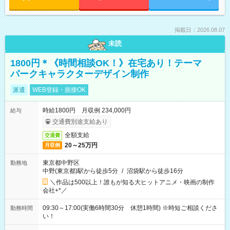
掲載日：2026.08.07
未読
1800円＊《時間相談OK！》在宅あり！テーマ
パークキャラクターデザイン制作
派遣
WEB登録・面接OK
時給1800円 月収例 234,000円
給与
交通費別途支給あり
全額支給
交通費
20～25万円
月収例
東京都中野区
勤務地
中野(東京都)駅から徒歩5分
/
沼袋駅から徒歩16分
＼作品は500以上！誰もが知る大ヒットアニメ・映画の制作
会社+*／
09:30～17:00(実働6時間30分 休憩1時間) ※時短ご相談くださ
勤務時間
い！