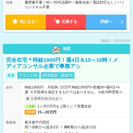
履歴書不要
/
40～50代活躍中
/
服装自由
/
電話対応なし
/
パソ
特徴
コンスキル不要
気になる！
応募する
詳細へ
掲載日：2026.08.06
未読
完全在宅＊時給1900円！週4日＆10～16時！メ
ディアコンサル企業で事務アシ
派遣
ブランクOK
WEB登録・面接OK
時給1900円 月収例 15万円 時給1900円×実働5h×週4日×4
給与
週 ※月収例を保証するものではありません。※給与即受取りサ
ービス利用可（利用条件有）
交通費別途支給あり
1ヶ月3万円を上限として実費支給
交通費
15～20万円
月収例
東京都千代田区
勤務地
四ツ谷駅から徒歩2分
/
麹町駅から徒歩13分