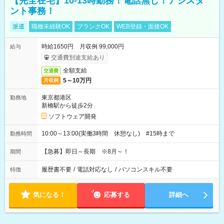
【完全在宅】10-13時勤務！電話無し！アシスタ
ント事務！
派遣
職種未経験OK
ブランクOK
WEB登録・面接OK
時給1650円 月収例 99,000円
給与
交通費別途支給あり
全額支給
交通費
5～10万円
月収例
東京都港区
勤務地
新橋駅から徒歩2分
ソフトウェア開発
10:00～13:00(実働3時間 休憩なし) #15時まで
勤務時間
【急募】即日～長期 ※8月～！
期間
履歴書不要
/
電話対応なし
/
パソコンスキル不要
特徴
気になる！
応募する
詳細へ