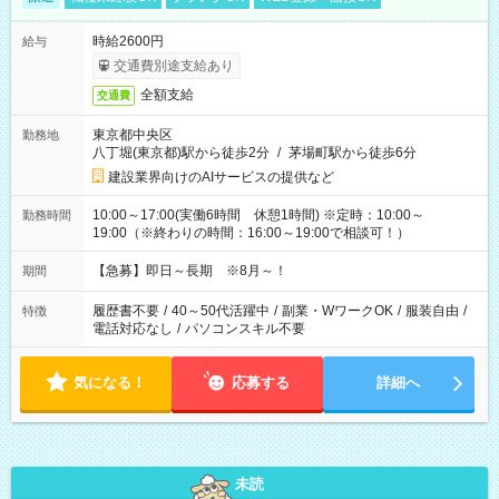
時給2600円
給与
交通費別途支給あり
全額支給
交通費
東京都中央区
勤務地
八丁堀(東京都)駅から徒歩2分
/
茅場町駅から徒歩6分
建設業界向けのAIサービスの提供など
10:00～17:00(実働6時間 休憩1時間) ※定時：10:00～
勤務時間
19:00（※終わりの時間：16:00～19:00で相談可！）
【急募】即日～長期 ※8月～！
期間
履歴書不要
/
40～50代活躍中
/
副業・WワークOK
/
服装自由
/
特徴
電話対応なし
/
パソコンスキル不要
気になる！
応募する
詳細へ
未読