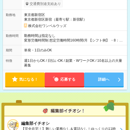
いOK！（規定あり） ┗働いたその日に現金GET♪ お仕事後はコ
交通費別途支給あり
ンビニATMから 日払い分を引き落とせます！ 【試用期間】試
用期間なし
東京都新宿区
勤務地
東京都新宿区新宿（最寄り駅：新宿駅）
株式会社ワンベルウッズ
勤務時間は指定なし
勤務時間
変形労働時間制 想定労働時間160時間/月 【シフト例】 ・8：00
～21：00
単発・1日のみOK
期間
週1日からOK / 日払いOK / 副業・WワークOK / 10名以上の大量
特徴
募集
気になる！
応募する
詳細へ
編集部イチオシ
【完全在宅！】難しい業務なし＆電話なし！ゆっくりの11時