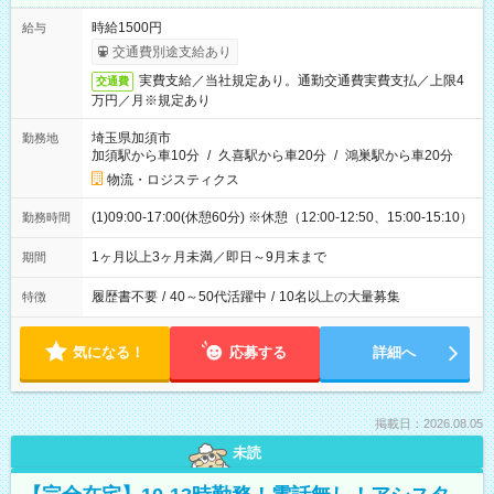
時給1500円
給与
交通費別途支給あり
実費支給／当社規定あり。通勤交通費実費支払／上限4
交通費
万円／月※規定あり
埼玉県加須市
勤務地
加須駅から車10分
/
久喜駅から車20分
/
鴻巣駅から車20分
物流・ロジスティクス
(1)09:00-17:00(休憩60分) ※休憩（12:00-12:50、15:00-15:10）
勤務時間
1ヶ月以上3ヶ月未満／即日～9月末まで
期間
履歴書不要
/
40～50代活躍中
/
10名以上の大量募集
特徴
気になる！
応募する
詳細へ
掲載日：2026.08.05
未読