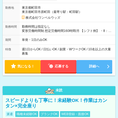
ンビニATMから 日払い分を引き落とせます！ 【試用期間】試
用期間なし
東京都町田市
勤務地
東京都町田市原町田（最寄り駅：町田駅）
株式会社ワンベルウッズ
勤務時間は指定なし
勤務時間
変形労働時間制 想定労働時間160時間/月 【シフト例】 ・8：00
～21：00
単発・1日のみOK
期間
週1日からOK / 日払いOK / 副業・WワークOK / 10名以上の大量
特徴
募集
気になる！
応募する
詳細へ
未読
スピードよりも丁寧に！未経験OK！作業はカン
タン×完全座り
派遣
職種未経験OK
ブランクOK
WEB登録・面接OK