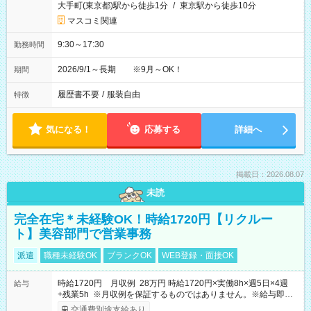
大手町(東京都)駅から徒歩1分
/
東京駅から徒歩10分
マスコミ関連
9:30～17:30
勤務時間
2026/9/1～長期 ※9月～OK！
期間
履歴書不要
/
服装自由
特徴
気になる！
応募する
詳細へ
掲載日：2026.08.07
未読
完全在宅＊未経験OK！時給1720円【リクルー
ト】美容部門で営業事務
派遣
職種未経験OK
ブランクOK
WEB登録・面接OK
時給1720円 月収例 28万円 時給1720円×実働8h×週5日×4週
給与
+残業5h ※月収例を保証するものではありません。※給与即受
取りサービス利用可（利用条件有）
交通費別途支給あり