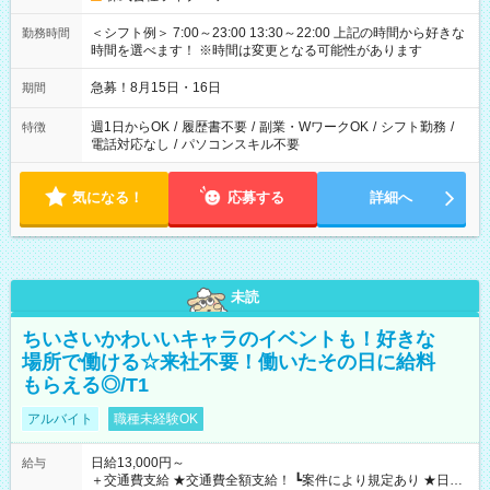
＜シフト例＞ 7:00～23:00 13:30～22:00 上記の時間から好きな
勤務時間
時間を選べます！ ※時間は変更となる可能性があります
急募！8月15日・16日
期間
週1日からOK
/
履歴書不要
/
副業・WワークOK
/
シフト勤務
/
特徴
電話対応なし
/
パソコンスキル不要
気になる！
応募する
詳細へ
未読
ちいさいかわいいキャラのイベントも！好きな
場所で働ける☆来社不要！働いたその日に給料
もらえる◎/T1
アルバイト
職種未経験OK
日給13,000円～
給与
＋交通費支給 ★交通費全額支給！ ┗案件により規定あり ★日払