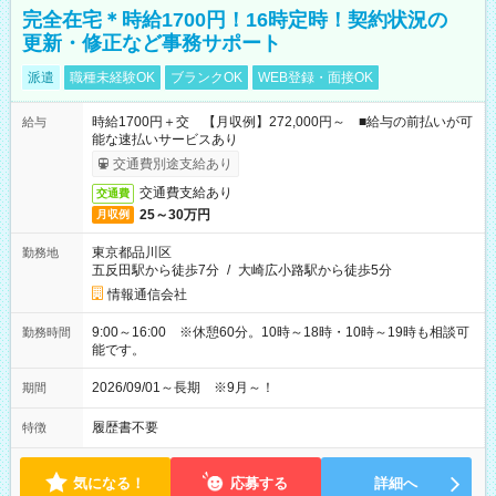
完全在宅＊時給1700円！16時定時！契約状況の
更新・修正など事務サポート
派遣
職種未経験OK
ブランクOK
WEB登録・面接OK
時給1700円＋交 【月収例】272,000円～ ■給与の前払いが可
給与
能な速払いサービスあり
交通費別途支給あり
交通費支給あり
交通費
25～30万円
月収例
東京都品川区
勤務地
五反田駅から徒歩7分
/
大崎広小路駅から徒歩5分
情報通信会社
9:00～16:00 ※休憩60分。10時～18時・10時～19時も相談可
勤務時間
能です。
2026/09/01～長期 ※9月～！
期間
履歴書不要
特徴
気になる！
応募する
詳細へ