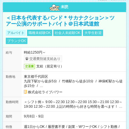
未読
＜日本を代表するバンド＊サカナクション＞ツ
アー公演のサポートバイト＠日本武道館
アルバイト
職種未経験OK
社会人未経験OK
大学生歓迎
ブランクOK
時給1250円～
給与
交通費別途支給あり
支給（規定有り）
交通費
東京都千代田区
勤務地
九段下駅から徒歩5分
/
竹橋駅から徒歩10分
/
神保町駅から徒
歩15分
/
…
株式会社ライブパワー
＜シフト例＞ 9:00～22:30 12:30～22:00 15:30～21:00 12:30～
勤務時間
19:00 12:30～22:00 上記の時間から好きな時間を選べます！ ※
時間は変更となる可能性があります
9月8日・9日
期間
週1日からOK
/
履歴書不要
/
副業・WワークOK
/
シフト勤務
/
特徴