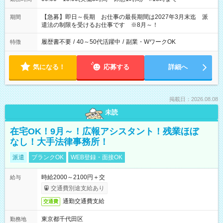
【急募】即日～長期 お仕事の最長期間は2027年3月末迄 派
期間
遣法の制限を受けるお仕事です ※8月～！
履歴書不要
/
40～50代活躍中
/
副業・WワークOK
特徴
気になる！
応募する
詳細へ
掲載日：2026.08.08
未読
在宅OK！9月～！広報アシスタント！残業ほぼ
なし！大手法律事務所！
派遣
ブランクOK
WEB登録・面接OK
時給2000～2100円＋交
給与
交通費別途支給あり
通勤交通費支給
交通費
東京都千代田区
勤務地