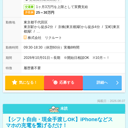
1ヶ月3万円を上限として実費支給
交通費
25～30万円
月収例
東京都千代田区
勤務地
東京駅から徒歩2分
/
京橋(東京都)駅から徒歩4分
/
宝町(東京
都)駅
/
…
株式会社 リクルート
09:30-18:30（休憩60分）実働8時間
勤務時間
2026年10月01日～長期 ※開始日相談OK ※10月～！
期間
履歴書不要
特徴
気になる！
応募する
詳細へ
掲載日：2026.08.07
未読
【シフト自由・現金手渡しOK】iPhoneなどス
マホの充電を繋げるだけ！