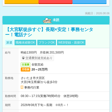
掲載日：2026.08.06
未読
【大宮駅徒歩すぐ】長期×安定！事務センタ
ー！電話ナシ
派遣
職種未経験OK
ブランクOK
WEB登録・面接OK
時給1300円 月収例 201,500円
給与
交通費別途支給あり
全額支給
交通費
20～25万円
月収例
さいたま市大宮区
勤務地
大宮(埼玉県)駅から徒歩3分
事務代行業
08:30～17:15(実働7時間45分 休憩1時間)
勤務時間
2026年08月下旬～長期 ※8月～！
期間