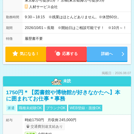
東京駅から徒歩1分
/
京橋(東京都)駅から徒歩5分
人材サービス会社
9:30～18:15 ※残業はほとんどありません。※休憩60分。
勤務時間
2026/10/01～長期 ※開始日はご相談可能です！ ※10月～！
期間
履歴書不要
特徴
気になる！
応募する
詳細へ
掲載日：2026.08.07
未読
1750円＊【図書館や博物館が好きなかたへ】本
に囲まれてお仕事＊事務
派遣
職種未経験OK
ブランクOK
WEB登録・面接OK
時給1750円 月収例 245,000円
給与
交通費別途支給あり