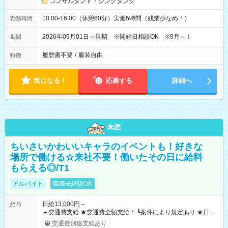
コンサルタント・シンクタンク
10:00-16:00（休憩60分）実働5時間（残業少なめ！）
勤務時間
2026年09月01日～長期 ※開始日相談OK ※9月～！
期間
履歴書不要
/
服装自由
特徴
気になる！
応募する
詳細へ
未読
ちいさいかわいいキャラのイベントも！好きな
場所で働ける☆来社不要！働いたその日に給料
もらえる◎/T1
アルバイト
職種未経験OK
日給13,000円～
給与
＋交通費支給 ★交通費全額支給！ ┗案件により規定あり ★日払
いOK！（規定あり） ┗働いたその日に現金GET♪ お仕事後はコ
交通費別途支給あり