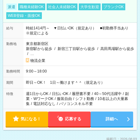
派遣
職種未経験OK
社会人未経験OK
大学生歓迎
ブランクOK
WEB登録・面接OK
時給1414円～ ▼日払いOK（規定あり） ■初勤務手当あり
給与
※規定による
東京都新宿区
勤務地
新宿駅から徒歩
/
新宿三丁目駅から徒歩
/
高田馬場駅から徒歩
/
…
物流企業
9:00～18:00
勤務時間
即日～OK！ 1日～働けます＾＾（規定あり）
期間
週1日からOK
/
日払いOK
/
履歴書不要
/
40～50代活躍中
/
副
特徴
業・WワークOK
/
服装自由
/
シフト勤務
/
10名以上の大量募
集
/
電話対応なし
/
パソコンスキル不要
気になる！
応募する
詳細へ
掲載日：2026.08.03