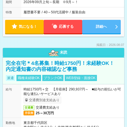
2026年09月上旬～長期 ※9月～！
期間
履歴書不要
/
40～50代活躍中
/
服装自由
特徴
気になる！
応募する
詳細へ
掲載日：2026.08.07
未読
完全在宅＊4名募集！時給1750円！未経験OK！
内定通知書の内容確認など事務
派遣
職種未経験OK
ブランクOK
WEB登録・面接OK
時給1750円＋交 【月収例】290,937円～ ■給与の前払いが可
給与
能な速払いサービスあり
交通費別途支給あり
交通費支給あり
交通費
25～30万円
月収例
東京都千代田区
勤務地