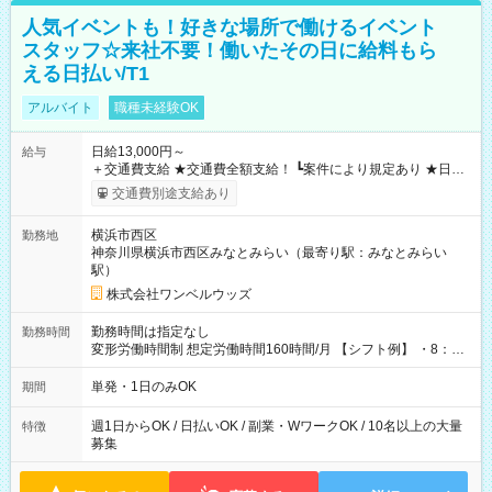
人気イベントも！好きな場所で働けるイベント
スタッフ☆来社不要！働いたその日に給料もら
える日払い/T1
アルバイト
職種未経験OK
日給13,000円～
給与
＋交通費支給 ★交通費全額支給！ ┗案件により規定あり ★日払
いOK！（規定あり） ┗働いたその日に現金GET♪ お仕事後はコ
交通費別途支給あり
ンビニATMから 日払い分を引き落とせます！ 【試用期間】試
用期間なし
横浜市西区
勤務地
神奈川県横浜市西区みなとみらい（最寄り駅：みなとみらい
駅）
株式会社ワンベルウッズ
勤務時間は指定なし
勤務時間
変形労働時間制 想定労働時間160時間/月 【シフト例】 ・8：00
～21：00
単発・1日のみOK
期間
週1日からOK / 日払いOK / 副業・WワークOK / 10名以上の大量
特徴
募集