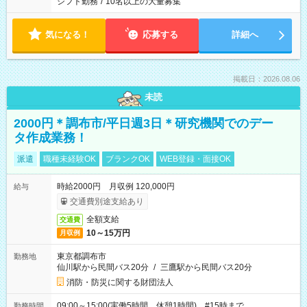
シフト勤務
/
10名以上の大量募集
気になる！
応募する
詳細へ
掲載日：2026.08.06
未読
2000円＊調布市/平日週3日＊研究機関でのデー
タ作成業務！
派遣
職種未経験OK
ブランクOK
WEB登録・面接OK
時給2000円 月収例 120,000円
給与
交通費別途支給あり
全額支給
交通費
10～15万円
月収例
東京都調布市
勤務地
仙川駅から民間バス20分
/
三鷹駅から民間バス20分
消防・防災に関する財団法人
09:00～15:00(実働5時間 休憩1時間) #15時まで
勤務時間