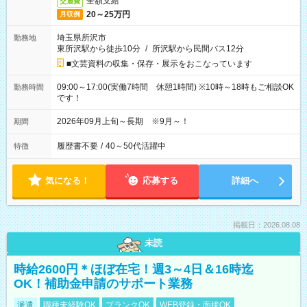
全額支給
交通費
20～25万円
月収例
埼玉県所沢市
勤務地
東所沢駅から徒歩10分
/
所沢駅から民間バス12分
■文芸資料の収集・保存・展示をおこなっています
09:00～17:00(実働7時間 休憩1時間) ※10時～18時もご相談OK
勤務時間
です！
2026年09月上旬～長期 ※9月～！
期間
履歴書不要
/
40～50代活躍中
特徴
気になる！
応募する
詳細へ
掲載日：2026.08.08
未読
時給2600円＊ほぼ在宅！週3～4日＆16時迄
OK！補助金申請のサポート業務
派遣
職種未経験OK
ブランクOK
WEB登録・面接OK