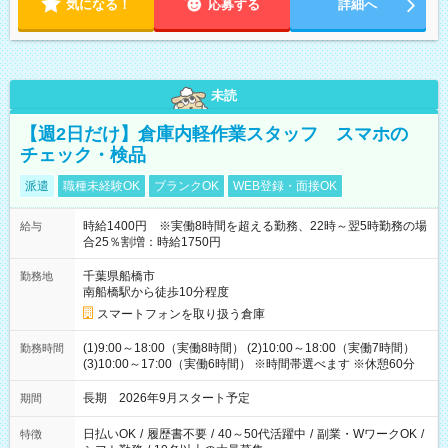
気になる！
応募する
詳細へ
未読
【週2日だけ】倉庫内軽作業スタッフ スマホの
チェック・検品
派遣
職種未経験OK
ブランクOK
WEB登録・面接OK
時給1400円 ※実働8時間を超える勤務、22時～翌5時勤務の場
給与
合25％割増：時給1750円
千葉県船橋市
勤務地
南船橋駅から徒歩10分程度
スマートフォンを取り扱う倉庫
(1)9:00～18:00（実働8時間） (2)10:00～18:00（実働7時間）
勤務時間
(3)10:00～17:00（実働6時間） ※時間帯選べます ※休憩60分
長期 2026年9月スタート予定
期間
日払いOK
/
履歴書不要
/
40～50代活躍中
/
副業・WワークOK
/
特徴