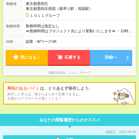
【試用期間】試用期間あり 試用期間の長さ：3ヶ月 ※ 雇用形態
東京都墨田区
勤務地
と給与に、本採用時と異なる部分があります。 雇用形態：中途
東京都墨田区両国（最寄り駅：両国駅）
採用（契約社員） 給与：本採用時と同じです。 昇給年1回（研
修終了後） 賞与年2回（2月・8月）＋業績賞与あり ◤スキルア
ＬＵＬＬグループ
ップも、収入アップも。◢ 入社後の成長や頑張りは、しっかり
給与で還元しています。 実際にほぼ全員が入社1年以内に昇給を
勤務時間は指定なし
勤務時間
実現。 なかには転職後に年収250万円以上アップした社員も。
≪勤務時間はプロジェクト先により変動いたします≫ ・10時00
エンジニアへの還元率は業界高水準の87％。 スキルを磨いた分
分～19時00分（休憩1時間） ・9時00分～18時00分（休憩1時
だけ、収入アップも目指せる環境です！
間） ＼平日夜も、ちゃんと「自分時間」がつくれます／ 残業は
副業・WワークOK
特徴
月平均10時間程度。 仕事終わりに資格の勉強やゲーム、推し活
やサウナなど、 趣味の時間を楽しむ社員も多くいます◎
気になる！
応募する
詳細へ
掲載元企業名
ＬＵＬＬグループ
興味のあるバイト
は、とりあえず保存しよう♪
保存した求人は、後からまとめて応募できるよ。
企業からアプローチが届くことも！
あなたの閲覧履歴からのオススメ
掲載日：2026.08.06