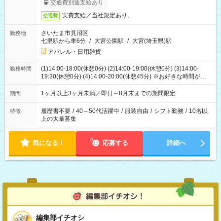
交通費別途支給あり
実費支給／当社規定あり。
交通費
さいたま市見沼区
勤務地
七里駅から車6分
/
大宮公園駅
/
大宮(埼玉県)駅
アパレル・日用雑貨
(1)14:00-18:00(休憩0分) (2)14:00-19:00(休憩0分) (3)14:00-
勤務時間
19:30(休憩0分) (4)14:00-20:00(休憩45分) ※お好きな時間が選べ
ます
1ヶ月以上3ヶ月未満／即日～8月末までの期間限定
期間
履歴書不要
/
40～50代活躍中
/
服装自由
/
シフト勤務
/
10名以
特徴
上の大量募集
気になる！
応募する
詳細へ
編集部イチオシ