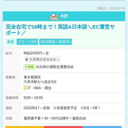
掲載日：2026.08.05
未読
完全在宅で16時まで！英語&日本語＼EC運営サ
ポート／
派遣
ブランクOK
WEB登録・面接OK
時給2450円＋交
給与
交通費別途支給あり
出社時の通勤交通費支給
交通費
東京都港区
勤務地
六本木駅から徒歩3分
IT・Web・通信
9:00～16:00
勤務時間
2026/8/17～長期 ※長期更新予定 ※8月～OK！
期間
履歴書不要
/
40～50代活躍中
/
服装自由
特徴