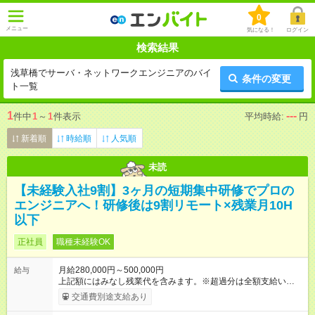
0
メニュー
気になる！
ログイン
検索結果
浅草橋でサーバ・ネットワークエンジニアのバイ
条件の変更
ト一覧
1
---
件中
1
～
1
件表示
平均時給:
円
新着順
時給順
人気順
未読
【未経験入社9割】3ヶ月の短期集中研修でプロの
エンジニアへ！研修後は9割リモート×残業月10H
以下
正社員
職種未経験OK
月給280,000円～500,000円
給与
上記額にはみなし残業代を含みます。※超過分は全額支給いたし
ます。 みなし残業代 15,715円／月 みなし残業時間 7.5時間／月
交通費別途支給あり
※経験・能力をお持ちの方は、スキルに応じて優遇いたします。