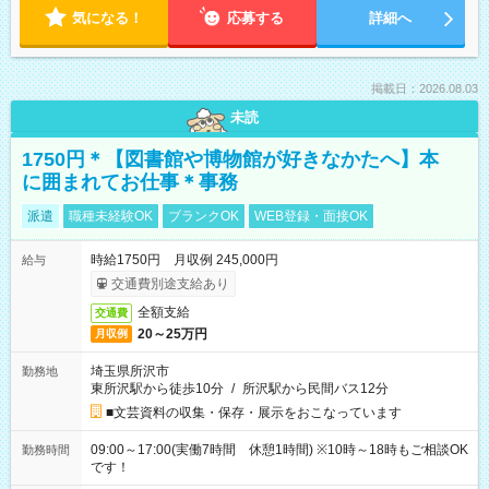
気になる！
応募する
詳細へ
掲載日：2026.08.03
未読
1750円＊【図書館や博物館が好きなかたへ】本
に囲まれてお仕事＊事務
派遣
職種未経験OK
ブランクOK
WEB登録・面接OK
時給1750円 月収例 245,000円
給与
交通費別途支給あり
全額支給
交通費
20～25万円
月収例
埼玉県所沢市
勤務地
東所沢駅から徒歩10分
/
所沢駅から民間バス12分
■文芸資料の収集・保存・展示をおこなっています
09:00～17:00(実働7時間 休憩1時間) ※10時～18時もご相談OK
勤務時間
です！