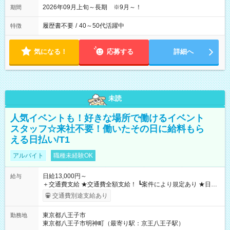
2026年09月上旬～長期 ※9月～！
期間
履歴書不要
/
40～50代活躍中
特徴
気になる！
応募する
詳細へ
未読
人気イベントも！好きな場所で働けるイベント
スタッフ☆来社不要！働いたその日に給料もら
える日払い/T1
アルバイト
職種未経験OK
日給13,000円～
給与
＋交通費支給 ★交通費全額支給！ ┗案件により規定あり ★日払
いOK！（規定あり） ┗働いたその日に現金GET♪ お仕事後はコ
交通費別途支給あり
ンビニATMから 日払い分を引き落とせます！ 【試用期間】試
用期間なし
東京都八王子市
勤務地
東京都八王子市明神町（最寄り駅：京王八王子駅）