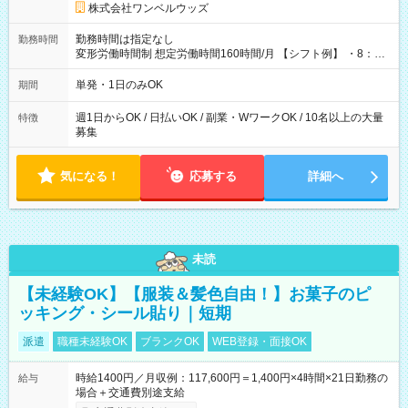
株式会社ワンベルウッズ
勤務時間は指定なし
勤務時間
変形労働時間制 想定労働時間160時間/月 【シフト例】 ・8：00
～21：00
単発・1日のみOK
期間
週1日からOK / 日払いOK / 副業・WワークOK / 10名以上の大量
特徴
募集
気になる！
応募する
詳細へ
未読
【未経験OK】【服装＆髪色自由！】お菓子のピ
ッキング・シール貼り｜短期
派遣
職種未経験OK
ブランクOK
WEB登録・面接OK
時給1400円／月収例：117,600円＝1,400円×4時間×21日勤務の
給与
場合＋交通費別途支給