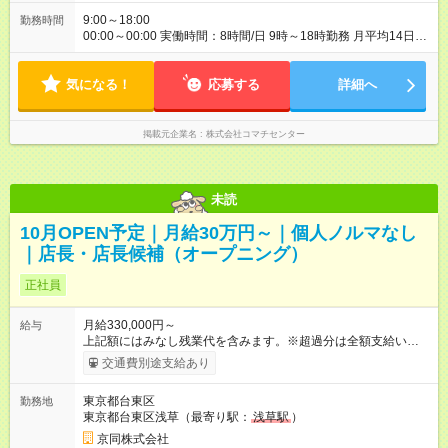
9:00～18:00
勤務時間
00:00～00:00 実働時間：8時間/日 9時～18時勤務 月平均14日出
勤
気になる！
応募する
詳細へ
掲載元企業名
株式会社コマチセンター
未読
10月OPEN予定｜月給30万円～｜個人ノルマなし
｜店長・店長候補（オープニング）
正社員
月給330,000円～
給与
上記額にはみなし残業代を含みます。※超過分は全額支給いたし
ます。 みなし残業代 44,000円／月 みなし残業時間 20時間／月
交通費別途支給あり
・通勤手当：全額（上限あり） ・技術手当：10,000円～40,000
円 ・役職手当：10,000円～50,000円 （部門、副店長、店長）
東京都台東区
勤務地
・資格手当： 美容師免許15,000円 、管理美容師15,000円 、着
東京都台東区浅草（最寄り駅：
浅草駅
）
付関連資格10,000円 ・インセンティブ：業績により5,000円～
（去年実績年間20万円～） ・賞与年2回※業績等による ※経験・
京同株式会社