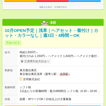
掲載元企業名
京同株式会社
未読
10月OPEN予定｜浅草｜ヘアセット・着付け｜カ
ット・カラーなし｜週3日・4時間～OK
アルバイト
時給1,600円～
給与
着付けのみ 1,350円～ ヘアメイク 1,400円～ ヘアメイク着付
け 1,600円～ ◇スキルによって時給が異なります ◇入社後、ス
交通費別途支給あり
キルアップしたら、翌月すぐに昇給！ ◇繁忙期手当・お正月手
当 +100円～ ◇土日祝日手当 +100円～ 【試用期間】試用期間あ
東京都台東区
勤務地
り 試用期間の長さ：3ヶ月 雇用形態、給与は本採用時と同じで
東京都台東区浅草（最寄り駅：
浅草駅
）
す。 【試用期間】試用期間あり 試用期間の長さ：3ヶ月 雇用形
態、給与は本採用時と同じです。
京同株式会社
シフト制
勤務時間
1日あたりの実働時間：最大8時間/日 シフト制（8:30～18:00 予
定） 【勤務例】 ・9:00～18:00 ・9:00～15:00 ※上記以外の時
間帯も相談可能です。 ※午前中のみもOK
副業・WワークOK / 10名以上の大量募集
特徴