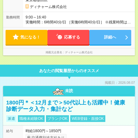
東京都墨田区
ディチャーム株式会社
9:00～16:40
勤務時間
実働時間：6時間40分/日 ［実働6時間40分/日］ ※残業時間は最
長で月10時間程度、介護施設への訪問となるので遅くとも18時
頃には終了します ※勤務地により多少の前後有 ※移動時間別
気になる！
応募する
詳細へ
掲載元企業名
ディチャーム株式会社
あなたの閲覧履歴からのオススメ
掲載日：2026.08.07
未読
1800円＊＜12月まで＞50代以上も活躍中！健康
診断データ入力・集計など
派遣
職種未経験OK
ブランクOK
WEB登録・面接OK
時給1800円～1850円
給与
交通費別途支給あり