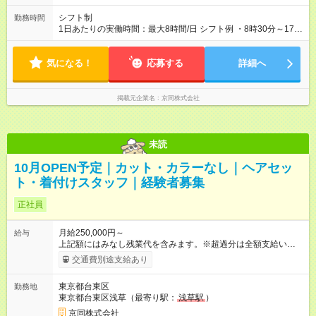
能力を考慮して決定します。 【試用期間】試用期間あり 試用期
間の長さ：3ヶ月 雇用形態、給与は本採用時と同じです。
シフト制
勤務時間
1日あたりの実働時間：最大8時間/日 シフト例 ・8時30分～17時
30分 ・9時00分～18時00分 休み ・月9日休み ・夏季・冬季休暇
あり ・土日祝の休み希望も相談OK！
気になる！
応募する
詳細へ
掲載元企業名
京同株式会社
未読
10月OPEN予定｜カット・カラーなし｜ヘアセッ
ト・着付けスタッフ｜経験者募集
正社員
月給250,000円～
給与
上記額にはみなし残業代を含みます。※超過分は全額支給いたし
ます。 みなし残業代 32,400円／月 みなし残業時間 20時間／月
交通費別途支給あり
・通勤手当：全額（上限あり） ・技術手当：10,000円～40,000
円 ・役職手当：10,000円～50,000円 （部門、副店長、店長）
東京都台東区
勤務地
・資格手当： 美容師免許15,000円 、管理美容師15,000円 、着
東京都台東区浅草（最寄り駅：
浅草駅
）
付関連資格10,000円 ・インセンティブ：業績により5,000円～
（去年実績年間20万円～） ・賞与年2回※業績等による ※経験・
京同株式会社