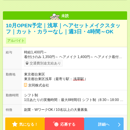
未読
10月OPEN予定｜浅草｜ヘアセットメイクスタッ
フ｜カット・カラーなし｜週3日・4時間～OK
アルバイト
時給1,400円～
給与
着付けのみ 1,350円～ ヘアメイク 1,400円～ ヘアメイク着付
け 1,600円～ ◇スキルによって時給が異なります ◇入社後、ス
交通費別途支給あり
キルアップしたら、翌月すぐに昇給！ ◇繁忙期手当・お正月手
当 +100円～ ◇土日祝日手当 +100円～ 【試用期間】試用期間あ
東京都台東区
勤務地
り 試用期間の長さ：3ヶ月 雇用形態、給与は本採用時と同じで
東京都台東区浅草（最寄り駅：
浅草駅
）
す。 【試用期間】試用期間あり 試用期間の長さ：3ヶ月 雇用形
態、給与は本採用時と同じです。
京同株式会社
シフト制
勤務時間
1日あたりの実働時間：最大8時間/日 シフト制（8:30～18:00 予
定） 【勤務例】 ・9:00～18:00 ・9:00～15:00 ※上記以外の時
間帯も相談可能です。 ※午前中のみもOK
副業・WワークOK / 10名以上の大量募集
特徴
気になる！
応募する
詳細へ