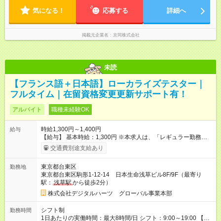
気になる！
応募する
詳細へ
掲載元企業名
京同株式会社
未読
【フランス語＋日本語】ローカライズテスター｜
フルタイム｜在留資格変更更新サポート有！
アルバイト
職種未経験OK
時給1,300円～1,400円
給与
【給与】 基本時給：1,300円 ※本求人は、「レギュラー勤務アル
バイト」の募集です。 ・契約期間：入社月より3ヶ月 ・契約更
交通費別途支給あり
新：あり（実際のスキル/プロジェクトに応じ更新判断） （レギ
ュラー勤務とは、弊社で「エキスポ」と呼ばれるポジションと
東京都台東区
勤務地
なります。） ※選考（トライアル・面接）の結果に応じて、月
東京都台東区駒形1-12-14 日本生命浅草ビル8F/9F（最寄り
給制の契約社員としての採用をご提案する場合があります。
駅：
浅草駅
から徒歩2分）
【その他のポジションと時給例】 主体的に動きながら業務に取
り組める方を歓迎しています！ 意欲的にチャレンジしていただ
株式会社デジタルハーツ グローバル事業本部
ける方には、スキルや経験に応じてキャリアの幅を広げていけ
る環境となります。 リーダーポジション時給: 1,400円 （これ以
シフト制
勤務時間
降のさらなるキャリアパスやポジションについては、入社後に
1日あたりの実働時間：最大8時間/日 シフト：9:00～19:00 【シ