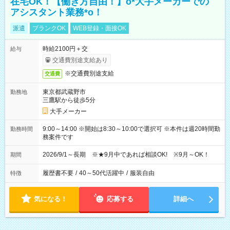
在宅OK！【働き方自由！】o*大手メーカーでの
アシスタント業務*o！
派遣
ブランクOK
WEB登録・面接OK
時給2100円＋交
給与
交通費別途支給あり
※交通費別途支給
交通費
東京都武蔵野市
勤務地
三鷹駅から徒歩5分
大手メーカー
9:00～14:00 ※開始は8:30～10:00で選択可 ※本件は週20時間勤
勤務時間
務案件です
2026/9/1～長期 ※★9月中であれば相談OK! ※9月～OK！
期間
履歴書不要
/
40～50代活躍中
/
服装自由
特徴
気になる！
応募する
詳細へ