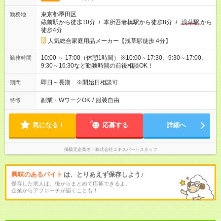
東京都墨田区
勤務地
蔵前駅から徒歩10分
/
本所吾妻橋駅から徒歩8分
/
浅草駅
から
徒歩4分
人気総合家庭用品メーカー【浅草駅徒歩 4分】
10:00 ～ 17:00（休憩1時間） ※10:00～17:30、9:30～17:00、
勤務時間
9:30～16:30など勤務時間の前後相談OK！
即日～長期 ※開始日相談可
期間
副業・WワークOK
/
服装自由
特徴
気になる！
応募する
詳細へ
掲載元企業名
株式会社エキスパートスタッフ
興味のあるバイト
は、とりあえず保存しよう♪
保存した求人は、後からまとめて応募できるよ。
企業からアプローチが届くことも！