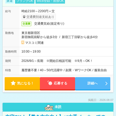
派遣
ブランクOK
WEB登録・面接OK
時給2100～2200円＋交
給与
交通費別途支給あり
交通費支給(規定有り)
交通費
東京都新宿区
勤務地
新宿御苑前駅から徒歩3分
/
新宿三丁目駅から徒歩4分
マスコミ関連
10:00～19:00
勤務時間
2026/9/1～長期 ※開始日相談可能 ※9月～OK！
期間
履歴書不要
/
40～50代活躍中
/
副業・WワークOK
/
服装自由
特徴
気になる！
応募する
詳細へ
掲載日：2026.08.07
未読