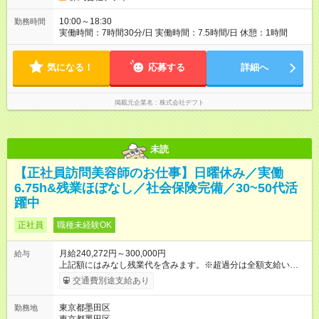
10:00～18:30
勤務時間
実働時間：7時間30分/日 実働時間：7.5時間/日 休憩：1時間
気になる！
応募する
詳細へ
掲載元企業名
株式会社デフト
未読
【正社員訪問美容師のお仕事】日曜休み／実働
6.75h&残業ほぼなし／社会保険完備／30~50代活
躍中
正社員
職種未経験OK
月給240,272円～300,000円
給与
上記額にはみなし残業代を含みます。※超過分は全額支給いたし
ます。 みなし残業代 56,772円／月 みなし残業時間 41.5時間／
交通費別途支給あり
月 【試用期間】試用期間あり 試用期間の長さ：3ヶ月 雇用形
態、給与は本採用時と同じです。
東京都墨田区
勤務地