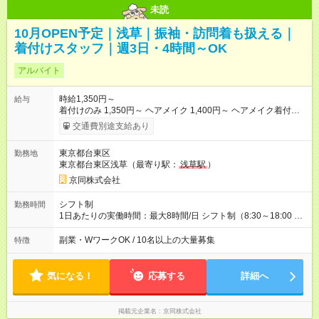
未読
10月OPEN予定｜浅草｜振袖・訪問着も扱える｜
着付けスタッフ｜週3日・4時間～OK
アルバイト
時給1,350円～
給与
着付けのみ 1,350円～ ヘアメイク 1,400円～ ヘアメイク着付
け 1,600円～ ◇スキルによって時給が異なります ◇入社後、ス
交通費別途支給あり
キルアップしたら、翌月すぐに昇給！ ◇繁忙期手当・お正月手
当 +100円～ ◇土日祝日手当 +100円～ 【試用期間】試用期間あ
東京都台東区
勤務地
り 試用期間の長さ：3ヶ月 雇用形態、給与は本採用時と同じで
東京都台東区浅草（最寄り駅：
浅草駅
）
す。 【試用期間】試用期間あり 試用期間の長さ：3ヶ月 雇用形
態、給与は本採用時と同じです。
京同株式会社
シフト制
勤務時間
1日あたりの実働時間：最大8時間/日 シフト制（8:30～18:00 予
定） 【勤務例】 ・9:00～18:00 ・9:00～15:00 ※上記以外の時
間帯も相談可能です。 ※午前中のみもOK
副業・WワークOK / 10名以上の大量募集
特徴
気になる！
応募する
詳細へ
掲載元企業名
京同株式会社