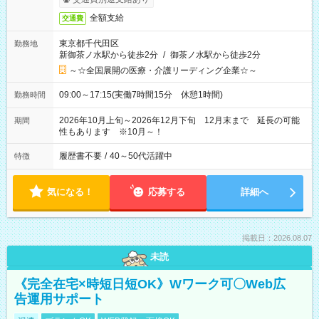
全額支給
交通費
東京都千代田区
勤務地
新御茶ノ水駅から徒歩2分
/
御茶ノ水駅から徒歩2分
～☆全国展開の医療・介護リーディング企業☆～
09:00～17:15(実働7時間15分 休憩1時間)
勤務時間
2026年10月上旬～2026年12月下旬 12月末まで 延長の可能
期間
性もあります ※10月～！
履歴書不要
/
40～50代活躍中
特徴
気になる！
応募する
詳細へ
掲載日：2026.08.07
未読
《完全在宅×時短日短OK》Wワーク可〇Web広
告運用サポート