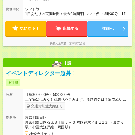
能力を考慮して決定します。 【試用期間】試用期間あり 試用期
間の長さ：3ヶ月 雇用形態、給与は本採用時と同じです。
シフト制
勤務時間
1日あたりの実働時間：最大8時間/日 シフト例 ・8時30分～17時
30分 ・9時00分～18時00分 休み ・月9日休み ・夏季・冬季休暇
あり ・土日祝の休み希望も相談OK！
気になる！
応募する
詳細へ
掲載元企業名
京同株式会社
未読
イベントディレクター急募！
正社員
月給300,000円～500,000円
給与
上記額にはみなし残業代を含みます。※超過分は全額支給いたし
ます。 みなし残業代 68,963円 以上／月 みなし残業時間 45時間
交通費別途支給あり
／月 ※経験・能力等を考慮の上、加給・優遇いたします。 ※交
通費は全額支給。 ※ボーナスは成果分配となります。 ※上記額
東京都墨田区
勤務地
にはみなし残業代(月45時間分、68,963円以上)を含みます。超
東京都墨田区石原３丁目２－３ 両国鈴木ビル 1.2.3F（最寄り
過分は全額支給します 【試用期間】試用期間あり 試用期間の長
駅：都営大江戸線 両国駅）
さ：4ヶ月 雇用形態、給与は本採用時と同じです。
株式会社デフト