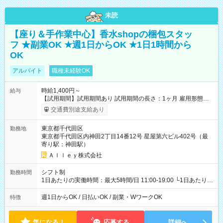
未読
【座り＆手作業中心】香水shopの梱包スタッ
フ ★副業OK ★週1日からOK ★1日1時間から
OK
アルバイト
職種未経験OK
時給1,400円～
給与
【試用期間】試用期間あり 試用期間の長さ：1ヶ月 雇用形態、
給与は本採用時と同じです。
交通費別途支給あり
東京都千代田区
勤務地
東京都千代田区内神田2丁目14番12号 星屋第六ビル402号（最
寄り駅：神田駅）
Ａｌｌｅｙ株式会社
シフト制
勤務時間
1日あたりの実働時間：最大5時間/日 11:00-19:00 └1日あたりの
実働時間：1-5時間 └上記の時間帯内であれば、いつでも勤務可
能！ └平日・土曜日の中で、お好きな曜日でご勤務いただけま
週1日からOK / 日払いOK / 副業・WワークOK
特徴
す！ 【シフト例】 ・11:00～14:00 ・16:30～19:00 ・13:00～
18:00 などのように、自由な働き方が可能なお仕事です！
気になる！
応募する
詳細へ