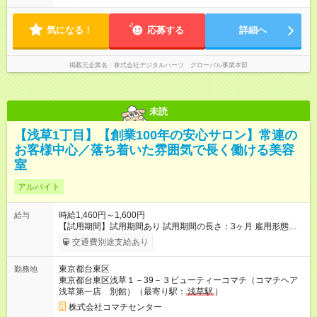
詳しくご説明します。） 【手当・その他】 交通費: 1日上限
フト例】 10:00～19:00（8時間勤務） 11:00～19:00（7時間勤
1,500円まで支給（社外勤務の場合は全額支給） 残業手当: 基本
務） 9:30～18:30（8時間勤務） など ※上記勤務時間には1時間
時給の25％UP 【試用期間】試用期間なし
気になる！
の休憩が含まれます。 休日祝日勤務：プロジェクトにより稼働
応募する
詳細へ
あり
掲載元企業名
株式会社デジタルハーツ グローバル事業本部
未読
【浅草1丁目】【創業100年の安心サロン】常連の
お客様中心／落ち着いた雰囲気で長く働ける美容
室
アルバイト
時給1,460円～1,600円
給与
【試用期間】試用期間あり 試用期間の長さ：3ヶ月 雇用形態、
給与は本採用時と同じです。
交通費別途支給あり
東京都台東区
勤務地
東京都台東区浅草１－39－３ビューティーコマチ（コマチヘア
浅草第一店 別館）（最寄り駅：
浅草駅
）
株式会社コマチセンター