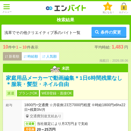
0
メニュー
気になる！
ログイン
検索結果
条件の変更
浅草でその他クリエイティブ系のバイト一覧
10
1,483
件中
1
～
10
件表示
平均時給:
円
新着順
時給順
人気順
掲載日：2026.08.06
未読
家庭用品メーカーで動画編集＊1日6時間残業なし
＊服装・髪型・ネイル自由
派遣
ブランクOK
WEB登録・面接OK
1800円+交通費 ☆月収例:23万7000円程度 ※時給1800円x6hx22
給与
日+残業0h/月
交通費別途支給あり
当社規定により月3万円まで支給
交通費
20～25万円
月収例