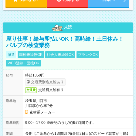
未読
座り仕事！給与即払いOK！高時給！土日休み！
バルブの検査業務
派遣
職種未経験OK
社会人未経験OK
ブランクOK
WEB登録・面接OK
時給1350円
給与
交通費別途支給あり
交通費支給有り
交通費
埼玉県川口市
勤務地
川口駅から車7分
素材系メーカー
9:00～17:00 ※表記のうち実働7時間です。
勤務時間
長期【ご応募から1週間以内(最短2日目)のスピード就業が可能】
期間