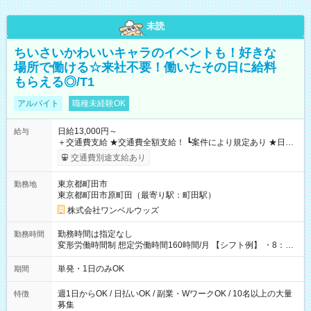
未読
ちいさいかわいいキャラのイベントも！好きな
場所で働ける☆来社不要！働いたその日に給料
もらえる◎/T1
アルバイト
職種未経験OK
日給13,000円～
給与
＋交通費支給 ★交通費全額支給！ ┗案件により規定あり ★日払
いOK！（規定あり） ┗働いたその日に現金GET♪ お仕事後はコ
交通費別途支給あり
ンビニATMから 日払い分を引き落とせます！ 【試用期間】試
用期間なし
東京都町田市
勤務地
東京都町田市原町田（最寄り駅：町田駅）
株式会社ワンベルウッズ
勤務時間は指定なし
勤務時間
変形労働時間制 想定労働時間160時間/月 【シフト例】 ・8：00
～21：00
単発・1日のみOK
期間
週1日からOK / 日払いOK / 副業・WワークOK / 10名以上の大量
特徴
募集