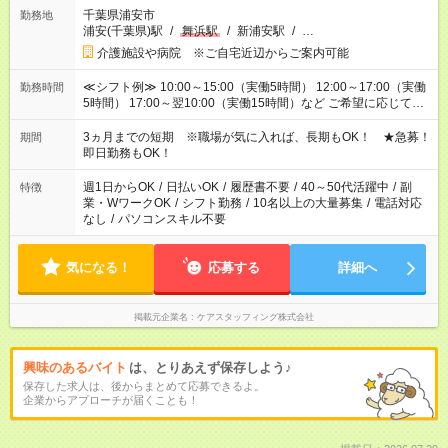
千葉県浦安市
勤務地
浦安(千葉県)駅
/
舞浜駅
/
新浦安駅
/
…
介護施設や病院 ※ご自宅近辺からご案内可能
≪シフト例≫ 10:00～15:00（実働5時間） 12:00～17:00（実働
勤務時間
5時間） 17:00～翌10:00（実働15時間）など ご希望に応じて、
働く時間は調整できます！ お気軽に担当へ相談ください！
3ヵ月までの短期 ※職場が気に入れば、長期もOK！ ★急募！
期間
即日勤務もOK！
週1日からOK
/
日払いOK
/
履歴書不要
/
40～50代活躍中
/
副
特徴
業・WワークOK
/
シフト勤務
/
10名以上の大量募集
/
電話対応
なし
/
パソコンスキル不要
気になる！
応募する
詳細へ
掲載元企業名
ケアスタッフィング株式会社
興味のあるバイト
は、とりあえず保存しよう♪
保存した求人は、後からまとめて応募できるよ。
企業からアプローチが届くことも！