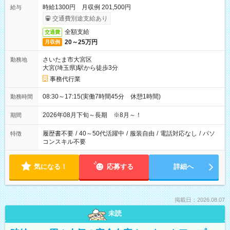
時給1300円 月収例 201,500円
給与
交通費別途支給あり
全額支給
交通費
20～25万円
月収例
さいたま市大宮区
勤務地
大宮(埼玉県)駅から徒歩3分
事務代行業
08:30～17:15(実働7時間45分 休憩1時間)
勤務時間
2026年08月下旬～長期 ※8月～！
期間
履歴書不要
/
40～50代活躍中
/
服装自由
/
電話対応なし
/
パソ
特徴
コンスキル不要
気になる！
応募する
詳細へ
掲載日：2026.08.07
未読