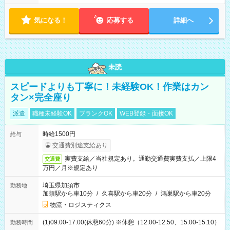
気になる！
応募する
詳細へ
未読
スピードよりも丁寧に！未経験OK！作業はカン
タン×完全座り
派遣
職種未経験OK
ブランクOK
WEB登録・面接OK
時給1500円
給与
交通費別途支給あり
実費支給／当社規定あり。通勤交通費実費支払／上限4
交通費
万円／月※規定あり
埼玉県加須市
勤務地
加須駅から車10分
/
久喜駅から車20分
/
鴻巣駅から車20分
物流・ロジスティクス
(1)09:00-17:00(休憩60分) ※休憩（12:00-12:50、15:00-15:10）
勤務時間