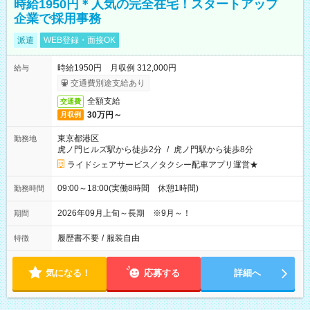
時給1950円＊人気の完全在宅！スタートアップ
企業で採用事務
派遣
WEB登録・面接OK
時給1950円 月収例 312,000円
給与
交通費別途支給あり
全額支給
交通費
30万円～
月収例
東京都港区
勤務地
虎ノ門ヒルズ駅から徒歩2分
/
虎ノ門駅から徒歩8分
ライドシェアサービス／タクシー配車アプリ運営★
09:00～18:00(実働8時間 休憩1時間)
勤務時間
2026年09月上旬～長期 ※9月～！
期間
履歴書不要
/
服装自由
特徴
気になる！
応募する
詳細へ