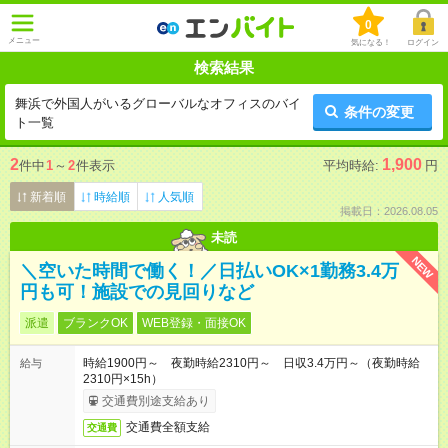
0
メニュー
気になる！
ログイン
検索結果
舞浜で外国人がいるグローバルなオフィスのバイ
条件の変更
ト一覧
2
1,900
件中
1
～
2
件表示
平均時給:
円
新着順
時給順
人気順
掲載日：2026.08.05
未読
NEW
＼空いた時間で働く！／日払いOK×1勤務3.4万
円も可！施設での見回りなど
派遣
ブランクOK
WEB登録・面接OK
時給1900円～ 夜勤時給2310円～ 日収3.4万円～（夜勤時給
給与
2310円×15h）
交通費別途支給あり
交通費全額支給
交通費