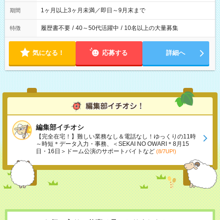
1ヶ月以上3ヶ月未満／即日～9月末まで
期間
履歴書不要
/
40～50代活躍中
/
10名以上の大量募集
特徴
気になる！
応募する
詳細へ
編集部イチオシ
【完全在宅！】難しい業務なし＆電話なし！ゆっくりの11時
～時短＊データ入力・事務、＜SEKAI NO OWARI＊8月15
日・16日＞ドーム公演のサポートバイトなど
(8/7UP!)