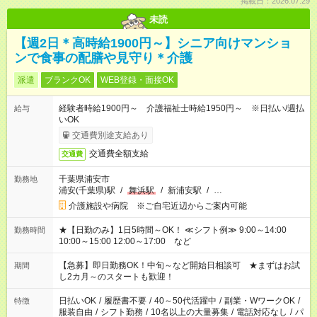
掲載日：2026.07.29
未読
【週2日＊高時給1900円～】シニア向けマンショ
ンで食事の配膳や見守り＊介護
派遣
ブランクOK
WEB登録・面接OK
経験者時給1900円～ 介護福祉士時給1950円～ ※日払い/週払
給与
いOK
交通費別途支給あり
交通費全額支給
交通費
千葉県浦安市
勤務地
浦安(千葉県)駅
/
舞浜駅
/
新浦安駅
/
…
介護施設や病院 ※ご自宅近辺からご案内可能
★【日勤のみ】1日5時間～OK！ ≪シフト例≫ 9:00～14:00
勤務時間
10:00～15:00 12:00～17:00 など
【急募】即日勤務OK！中旬～など開始日相談可 ★まずはお試
期間
し2カ月～のスタートも歓迎！
日払いOK
/
履歴書不要
/
40～50代活躍中
/
副業・WワークOK
/
特徴
服装自由
/
シフト勤務
/
10名以上の大量募集
/
電話対応なし
/
パ