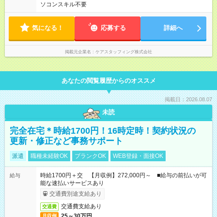
ソコンスキル不要
気になる！
応募する
詳細へ
掲載元企業名
ケアスタッフィング株式会社
あなたの閲覧履歴からのオススメ
掲載日：2026.08.07
未読
完全在宅＊時給1700円！16時定時！契約状況の
更新・修正など事務サポート
派遣
職種未経験OK
ブランクOK
WEB登録・面接OK
時給1700円＋交 【月収例】272,000円～ ■給与の前払いが可
給与
能な速払いサービスあり
交通費別途支給あり
交通費支給あり
交通費
25～30万円
月収例