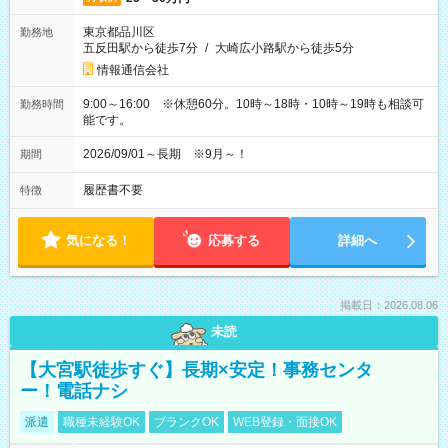
東京都品川区
勤務地
五反田駅から徒歩7分
/
大崎広小路駅から徒歩5分
情報通信会社
9:00～16:00 ※休憩60分。10時～18時・10時～19時も相談可
勤務時間
能です。
2026/09/01～長期 ※9月～！
期間
履歴書不要
特徴
気になる！
応募する
詳細へ
掲載日：2026.08.06
未読
【大宮駅徒歩すぐ】長期×安定！事務センタ
ー！電話ナシ
派遣
職種未経験OK
ブランクOK
WEB登録・面接OK