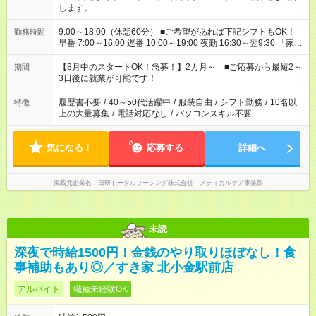
します。
9:00～18:00（休憩60分） ■ご希望があれば下記シフトもOK！
勤務時間
早番 7:00～16:00 遅番 10:00～19:00 夜勤 16:30～翌9:30 「家族
と休みを合わせたい」 「余裕を持って夕飯の準備がしたい」
「できれば残業はしたくない」 など、ご希望を教えてください
【8月中のスタートOK！急募！】2カ月～ ■ご応募から最短2～
期間
ね。 ※Wワーク希望の方へ 今ご覧のお仕事で希望する勤務時間
3日後に就業が可能です！
と、もう1つのお仕事の勤務時間。 合計で週40時間を超える場
合は応募できません。
履歴書不要
/
40～50代活躍中
/
服装自由
/
シフト勤務
/
10名以
特徴
上の大量募集
/
電話対応なし
/
パソコンスキル不要
気になる！
応募する
詳細へ
掲載元企業名
日研トータルソーシング株式会社 メディカルケア事業部
未読
深夜で時給1500円！金銭のやり取りほぼなし！食
事補助もあり◎／すき家 北小金駅前店
アルバイト
職種未経験OK