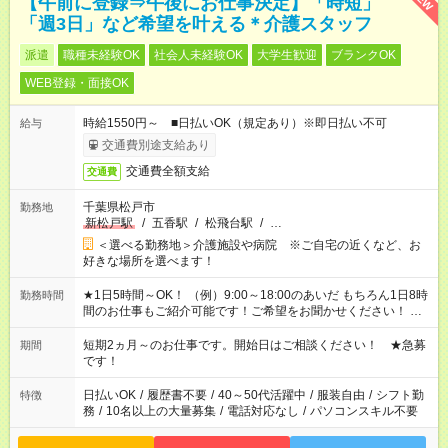
【午前に登録⇒午後にお仕事決定】「時短」
「週3日」など希望を叶える＊介護スタッフ
派遣
職種未経験OK
社会人未経験OK
大学生歓迎
ブランクOK
WEB登録・面接OK
時給1550円～ ■日払いOK（規定あり）※即日払い不可
給与
交通費別途支給あり
交通費全額支給
交通費
千葉県松戸市
勤務地
新松戸駅
/
五香駅
/
松飛台駅
/
…
＜選べる勤務地＞介護施設や病院 ※ご自宅の近くなど、お
好きな場所を選べます！
★1日5時間～OK！ （例）9:00～18:00のあいだ もちろん1日8時
勤務時間
間のお仕事もご紹介可能です！ご希望をお聞かせください！ ※
週最低15時間以上の勤務が必要です
短期2ヵ月～のお仕事です。開始日はご相談ください！ ★急募
期間
です！
日払いOK
/
履歴書不要
/
40～50代活躍中
/
服装自由
/
シフト勤
特徴
務
/
10名以上の大量募集
/
電話対応なし
/
パソコンスキル不要