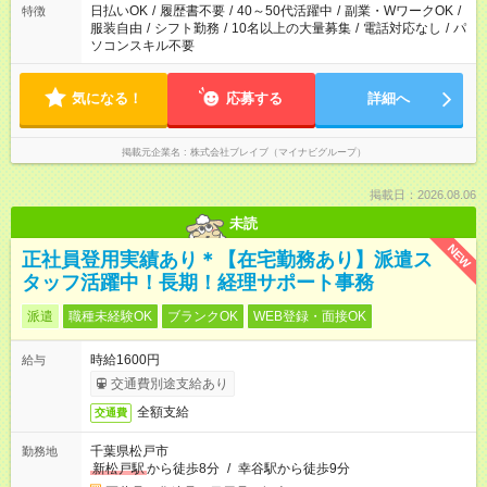
日払いOK
/
履歴書不要
/
40～50代活躍中
/
副業・WワークOK
/
特徴
服装自由
/
シフト勤務
/
10名以上の大量募集
/
電話対応なし
/
パ
ソコンスキル不要
気になる！
応募する
詳細へ
掲載元企業名
株式会社ブレイブ（マイナビグループ）
掲載日：2026.08.06
未読
NEW
正社員登用実績あり＊【在宅勤務あり】派遣ス
タッフ活躍中！長期！経理サポート事務
派遣
職種未経験OK
ブランクOK
WEB登録・面接OK
時給1600円
給与
交通費別途支給あり
全額支給
交通費
千葉県松戸市
勤務地
新松戸駅
から徒歩8分
/
幸谷駅から徒歩9分