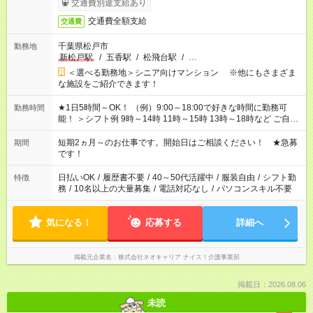
交通費別途支給あり
交通費全額支給
交通費
千葉県松戸市
勤務地
新松戸駅
/
五香駅
/
松飛台駅
/
…
＜選べる勤務地＞シニア向けマンション ※他にもさまざま
な施設をご紹介できます！
★1日5時間～OK！ （例）9:00～18:00で好きな時間に勤務可
勤務時間
能！ ＞シフト例 9時～14時 11時～15時 13時～18時など ご自身
のご都合に合わせて勤務時間をご相談ください！ ★家庭の都合
でお休みや時間の調整が必要な場合も遠慮なくご相談くださ
短期2ヵ月～のお仕事です。開始日はご相談ください！ ★急募
期間
い。
です！
日払いOK
/
履歴書不要
/
40～50代活躍中
/
服装自由
/
シフト勤
特徴
務
/
10名以上の大量募集
/
電話対応なし
/
パソコンスキル不要
気になる！
応募する
詳細へ
掲載元企業名
株式会社ネオキャリア ナイス！介護事業部
掲載日：2026.08.06
未読