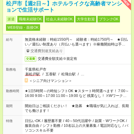
NEW
松戸市【週2日～】ホテルライクな高齢者マンシ
ョンで生活サポート
派遣
職種未経験OK
社会人未経験OK
大学生歓迎
ブランクOK
WEB登録・面接OK
無資格未経験：時給1550円～ 経験者：時給1750円～ ★日払
給与
い／週払い制度あり（月払いも選べます）※稼働開始時は手続き
完了次第のお支払いとなります。
交通費別途支給あり
交通費全額支給※規定有
交通費
千葉県松戸市
勤務地
新松戸駅
/
五香駅
/
松飛台駅
/
…
＜シニア向けマンション＞
★1日5時間～の時短シフトOK ★スタート時間選べます！ 7:00～
勤務時間
16:00 9:00～17:00 11:00～19:00 など 残業なし！ ※Wワークの
場合、他のお仕事と合わせ週40時間超の就業はご案内できませ
ん ※法令に基づき、週20時間以上勤務は社会保険への加入対象
開始日はご相談ください！ ★急募 ★職場が気に入れば、長期
期間
となります ※労働者派遣法（日雇い派遣の原則禁止）により、
でも働けます！
短時間・短期間の就業はご案内が難しい場合があります
日払いOK
/
履歴書不要
/
40～50代活躍中
/
副業・WワークOK
/
特徴
服装自由
/
シフト勤務
/
10名以上の大量募集
/
電話対応なし
/
パ
ソコンスキル不要