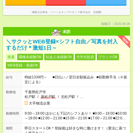
掲載元企業名
パーソルテンプスタッフ株式会社 首都圏
掲載日：2026.08.06
未読
NEW
＼サクッとWEB登録×シフト自由／写真を封入
するだけ＊激短1日～
派遣
職種未経験OK
社会人未経験OK
大学生歓迎
ブランクOK
WEB登録・面接OK
時給1339円～ ■日払い／翌日全額振込み ■初勤務手当（※規
給与
定による）
千葉県松戸市
勤務地
松戸駅
/
新松戸駅
/
北松戸駅
/
…
大手物流企業
9:00～18:00 ほかにも下記のシフトあり！ ■9:00～18:00 ■10:00
勤務時間
～18:00 ■12:00～21:00 ■15:00～21:00 ■17:00～21:00 ■22:00
～翌6:00 など ※お仕事、勤務地により勤務時間帯は異なりま
す
即日スタートOK＊登録後は好きな時に働けます！（業法に基づ
期間