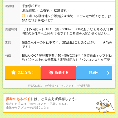
千葉県松戸市
勤務地
新松戸駅
/
五香駅
/
松飛台駅
/
…
＜選べる勤務地＞介護施設や病院 ※ご自宅の近くなど、お
好きな場所を選べます！
【1日5時間～】OK！ （例）9:00～18:00のあいだ もちろん1日8
勤務時間
時間のお仕事もご紹介可能です！ご希望をお聞かせください！
その他の時間帯もあなたのライフスタイルに合わせて お選びい
ただけます！ 【シフト固定もOK】★家庭の都合でお休みが必要
短期2ヵ月～のお仕事です。開始日はご相談ください！ ★急募
期間
な場合も遠慮なくご相談ください。 ※週最低15時間以上の勤務
です！
が必要です
日払いOK
/
履歴書不要
/
40～50代活躍中
/
服装自由
/
シフト勤
特徴
務
/
10名以上の大量募集
/
電話対応なし
/
パソコンスキル不要
気になる！
応募する
詳細へ
掲載元企業名
株式会社ネオキャリア ナイス！介護事業部
興味のあるバイト
は、とりあえず保存しよう♪
保存した求人は、後からまとめて応募できるよ。
企業からアプローチが届くことも！