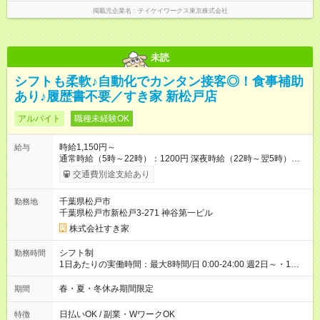
掲載元企業名
テイケイワークス東京株式会社
未読
シフトも柔軟♪自動化でカンタン接客◎！食事補助
あり♪履歴書不要／すき家 新松戸店
アルバイト
職種未経験OK
時給1,150円～
給与
通常時給（5時～22時）：1200円 深夜時給（22時～翌5時）：
1500円 高校生時給：1150円 【特別手当】早朝手当（5：00-9：
交通費別途支給あり
00）時給+150円 【試用期間】試用期間あり 試用期間の長さ：1
ヶ月 雇用形態、給与は本採用時と同じです。 試用期間の実態は
千葉県松戸市
勤務地
30日（※条件変更なし）ですが、切り上げで一ヶ月とさせてい
千葉県松戸市新松戸3-271 神谷第一ビル
ただきます。 研修制度あり：15時間(研修中も同時給）
株式会社すき家
シフト制
勤務時間
1日あたりの実働時間：最大8時間/日 0:00-24:00 週2日～・1日
2h～OK ＜シフト例＞ 〇朝帯 5:00-9:00 〇昼帯 9:00-14:00 〇午
後帯 14:00-18:00 〇夜帯 18:00-22:00 〇深夜帯 22:00-翌5:00 基
春・夏・冬休み期間限定
期間
本は固定シフトですが家庭の都合などイレギュラーには対応し
ます♪
日払いOK / 副業・WワークOK
特徴