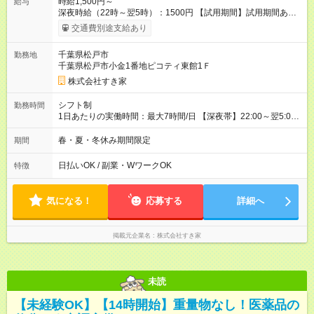
時給1,500円～
給与
深夜時給（22時～翌5時）：1500円 【試用期間】試用期間あり
試用期間の長さ：1ヶ月 雇用形態、給与は本採用時と同じです。
交通費別途支給あり
試用期間の実態は30日（※条件変更なし）ですが、切り上げで
一ヶ月とさせていただきます。 研修制度あり：15時間(研修中も
千葉県松戸市
勤務地
同時給）
千葉県松戸市小金1番地ピコティ東館1Ｆ
株式会社すき家
シフト制
勤務時間
1日あたりの実働時間：最大7時間/日 【深夜帯】22:00～翌5:00
週2日～・1日2h～OK◎ ※22:00から翌5:00までは18歳以上の方
のみ勤務可能です（18歳未満の深夜業務禁止のため） ★深夜で
春・夏・冬休み期間限定
期間
も安心して働けます★ すき家では、ワンオペを禁止していま
す。 必ず、2名以上での勤務を行いますので、安心して働けま
日払いOK / 副業・WワークOK
特徴
す。
気になる！
応募する
詳細へ
掲載元企業名
株式会社すき家
未読
【未経験OK】【14時開始】重量物なし！医薬品の