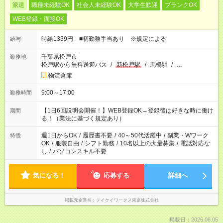
派遣
職種未経験OK
社会人未経験OK
大学生歓迎
ブランクOK
WEB登録・面接OK
時給1339円 ■初勤務手当あり ※規定による
給与
千葉県松戸市
勤務地
松戸駅から無料送迎バス
/
新松戸駅
/
馬橋駅
/
…
物流倉庫
9:00～17:00
勤務時間
【1日6回説明会開催！】WEB登録OK→登録後は好きな時に働け
期間
る！（業法に基づく規定あり）
週1日からOK
/
履歴書不要
/
40～50代活躍中
/
副業・Wワーク
特徴
OK
/
服装自由
/
シフト勤務
/
10名以上の大量募集
/
電話対応な
し
/
パソコンスキル不要
気になる！
応募する
詳細へ
掲載元企業名
テイケイワークス東京株式会社
掲載日：2026.08.05