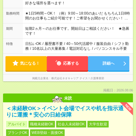
好きな場所を選べます！
★1日5時間～OK！ （例）9:00～18:00のあいだ もちろん1日8時
勤務時間
間のお仕事もご紹介可能です！ご希望をお聞かせください！ ★
家庭の都合でお休みが必要な場合も遠慮なくご相談ください。
※週最低15時間以上の勤務が必要です
短期2ヵ月～のお仕事です。開始日はご相談ください！ ★急募
期間
です！
日払いOK
/
履歴書不要
/
40～50代活躍中
/
服装自由
/
シフト勤
特徴
務
/
10名以上の大量募集
/
電話対応なし
/
パソコンスキル不要
気になる！
応募する
詳細へ
掲載元企業名
株式会社ネオキャリア ナイス！介護事業部
掲載日：2026.08.06
未読
NEW
＜未経験OK＞イベント会場でイスや机を指示通
りに運搬＊安心の日給保障
アルバイト
職種未経験OK
社会人未経験OK
大学生歓迎
ブランクOK
WEB登録・面接OK