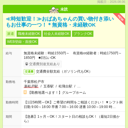
掲載日：2026.08.06
未読
NEW
≪時短歓迎！≫おばあちゃんの買い物付き添い
もお仕事の一つ！＊無資格・未経験OK
派遣
職種未経験OK
社会人未経験OK
ブランクOK
WEB登録・面接OK
無資格未経験：時給1550円～ 有資格or経験者：時給1750円～
給与
1850円 ■日払いOK
交通費別途支給あり
交通費全額支給（ガソリン代もOK）
交通費
千葉県松戸市
勤務地
新松戸駅
/
五香駅
/
松飛台駅
/
…
【勤務地選べます！】グループホーム
【1日5時間～OK】ご希望の時間をご相談ください！ ▼シフト例
勤務時間
日勤 9:00～18:00 早番 7:00～16:00 遅番 10:00～19:00 時
短 10:00～15:00 上記はあくまで一例です。 「夕方までには帰宅
しておきたい」 「朝はゆっくりのスタートがいい」 「お昼の時
【急募】1ヶ月～OK！スタート日の相談もOK！（最短2日後か
期間
間を有効に使いたい」 など、ご希望があれば教えてください
ら）
ね。