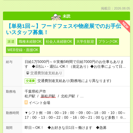
掲載日：2026.08.05
未読
NEW
【単発1回～】フードフェスや物産展でのお手伝
いスタッフ募集！
派遣
職種未経験OK
社会人未経験OK
大学生歓迎
ブランクOK
WEB登録・面接OK
日給1万5000円～※実働5時間で日給7000円のお仕事もありま
給与
す ◆日払い・週払いOK！（規定あり）◆お仕事によって日給も
異なります
交通費別途支給あり
交通費別途支給あり(勤務地により異なります)
交通費
千葉県松戸市
勤務地
松戸駅
/
新松戸駅
/
北松戸駅
/
…
イベント会場
▼シフト例 ・08：00～19：00 ・09：00～18：00 ・10：00～
勤務時間
17：00 ・13：00～22：00 ・16：00～21：00 など多数！ ※お
仕事により勤務時間が異なります
即日～OK！ ◆お好きな日1日～働けます ◆急募
期間