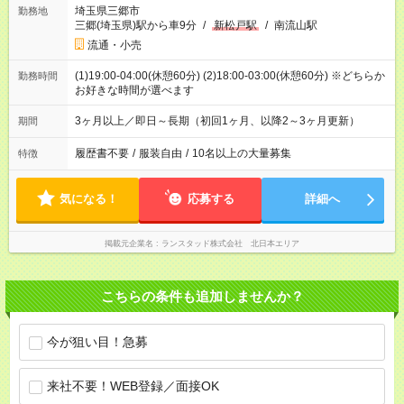
埼玉県三郷市
勤務地
三郷(埼玉県)駅から車9分
/
新松戸駅
/
南流山駅
流通・小売
(1)19:00-04:00(休憩60分) (2)18:00-03:00(休憩60分) ※どちらか
勤務時間
お好きな時間が選べます
3ヶ月以上／即日～長期（初回1ヶ月、以降2～3ヶ月更新）
期間
履歴書不要
/
服装自由
/
10名以上の大量募集
特徴
気になる！
応募する
詳細へ
掲載元企業名
ランスタッド株式会社 北日本エリア
こちらの条件も追加しませんか？
今が狙い目！急募
来社不要！WEB登録／面接OK