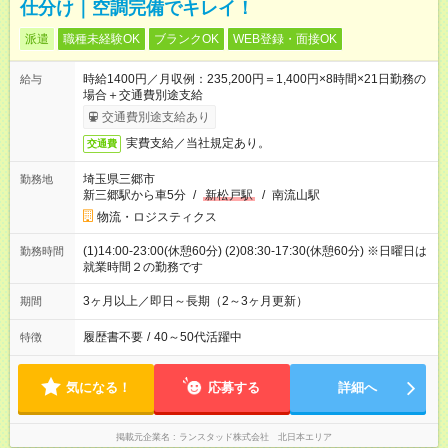
仕分け｜空調完備でキレイ！
派遣
職種未経験OK
ブランクOK
WEB登録・面接OK
時給1400円／月収例：235,200円＝1,400円×8時間×21日勤務の
給与
場合＋交通費別途支給
交通費別途支給あり
実費支給／当社規定あり。
交通費
埼玉県三郷市
勤務地
新三郷駅から車5分
/
新松戸駅
/
南流山駅
物流・ロジスティクス
(1)14:00-23:00(休憩60分) (2)08:30-17:30(休憩60分) ※日曜日は
勤務時間
就業時間２の勤務です
3ヶ月以上／即日～長期（2～3ヶ月更新）
期間
履歴書不要
/
40～50代活躍中
特徴
気になる！
応募する
詳細へ
掲載元企業名
ランスタッド株式会社 北日本エリア