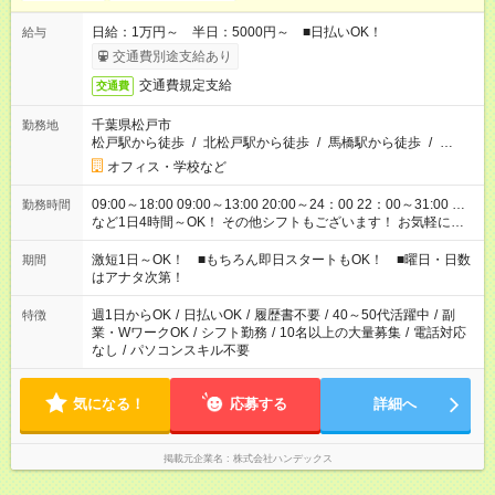
日給：1万円～ 半日：5000円～ ■日払いOK！
給与
交通費別途支給あり
交通費規定支給
交通費
千葉県松戸市
勤務地
松戸駅から徒歩
/
北松戸駅から徒歩
/
馬橋駅から徒歩
/
…
オフィス・学校など
09:00～18:00 09:00～13:00 20:00～24：00 22：00～31:00 …
勤務時間
など1日4時間～OK！ その他シフトもございます！ お気軽にご
相談ください！
激短1日～OK！ ■もちろん即日スタートもOK！ ■曜日・日数
期間
はアナタ次第！
週1日からOK
/
日払いOK
/
履歴書不要
/
40～50代活躍中
/
副
特徴
業・WワークOK
/
シフト勤務
/
10名以上の大量募集
/
電話対応
なし
/
パソコンスキル不要
気になる！
応募する
詳細へ
掲載元企業名
株式会社ハンデックス