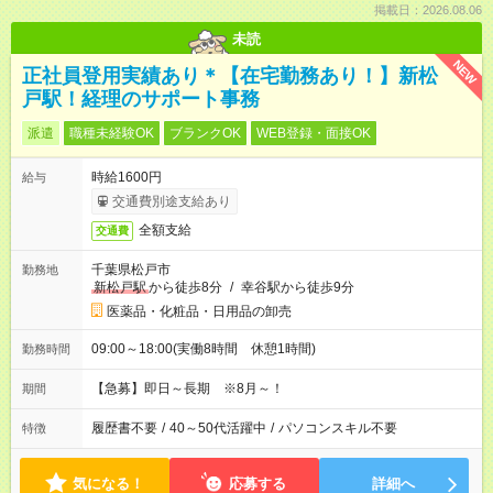
掲載日：2026.08.06
未読
NEW
正社員登用実績あり＊【在宅勤務あり！】新松
戸駅！経理のサポート事務
派遣
職種未経験OK
ブランクOK
WEB登録・面接OK
時給1600円
給与
交通費別途支給あり
全額支給
交通費
千葉県松戸市
勤務地
新松戸駅
から徒歩8分
/
幸谷駅から徒歩9分
医薬品・化粧品・日用品の卸売
09:00～18:00(実働8時間 休憩1時間)
勤務時間
【急募】即日～長期 ※8月～！
期間
履歴書不要
/
40～50代活躍中
/
パソコンスキル不要
特徴
気になる！
応募する
詳細へ