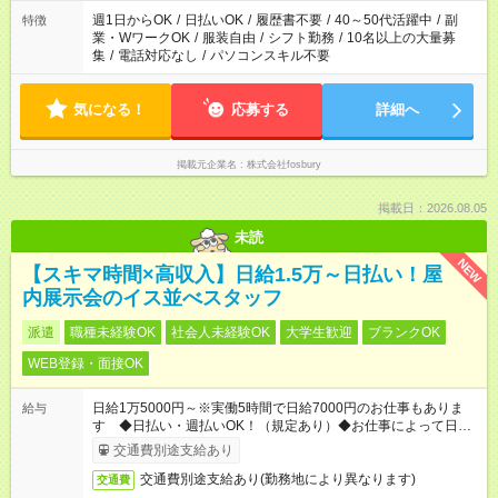
週1日からOK
/
日払いOK
/
履歴書不要
/
40～50代活躍中
/
副
特徴
業・WワークOK
/
服装自由
/
シフト勤務
/
10名以上の大量募
集
/
電話対応なし
/
パソコンスキル不要
気になる！
応募する
詳細へ
掲載元企業名
株式会社fosbury
掲載日：2026.08.05
未読
NEW
【スキマ時間×高収入】日給1.5万～日払い！屋
内展示会のイス並べスタッフ
派遣
職種未経験OK
社会人未経験OK
大学生歓迎
ブランクOK
WEB登録・面接OK
日給1万5000円～※実働5時間で日給7000円のお仕事もありま
給与
す ◆日払い・週払いOK！（規定あり）◆お仕事によって日給も
異なります
交通費別途支給あり
交通費別途支給あり(勤務地により異なります)
交通費