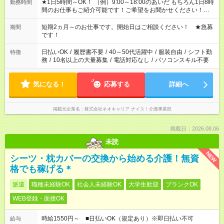
★1日5時間～OK！ （例）9:00～18:00のあいだ もちろん1日8時
勤務時間
間のお仕事もご紹介可能です！ご希望をお聞かせください！★家
庭の都合でお休みが必要な場合も遠慮なくご相談ください。 ※
週最低15時間以上の勤務が必要です
短期2ヵ月～のお仕事です。開始日はご相談ください！ ★急募
期間
です！
日払いOK
/
履歴書不要
/
40～50代活躍中
/
服装自由
/
シフト勤
特徴
務
/
10名以上の大量募集
/
電話対応なし
/
パソコンスキル不要
気になる！
応募する
詳細へ
掲載元企業名
株式会社ネオキャリア ナイス！介護事業部
掲載日：2026.08.06
未読
NEW
シーツ・枕カバーの交換から始める介護！無資
格でも稼げる＊
派遣
職種未経験OK
社会人未経験OK
大学生歓迎
ブランクOK
WEB登録・面接OK
時給1550円～ ■日払いOK（規定あり）※即日払い不可
給与