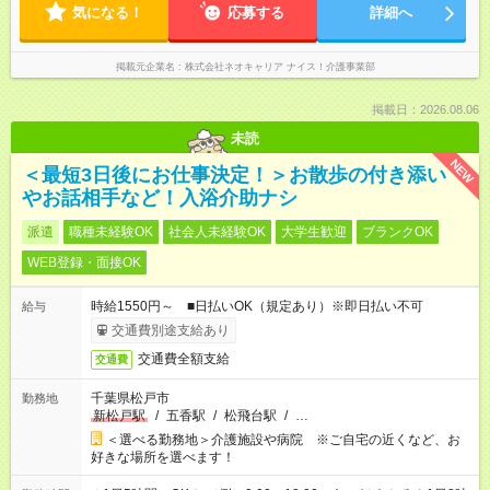
気になる！
応募する
詳細へ
掲載元企業名
株式会社ネオキャリア ナイス！介護事業部
掲載日：2026.08.06
未読
NEW
＜最短3日後にお仕事決定！＞お散歩の付き添い
やお話相手など！入浴介助ナシ
派遣
職種未経験OK
社会人未経験OK
大学生歓迎
ブランクOK
WEB登録・面接OK
時給1550円～ ■日払いOK（規定あり）※即日払い不可
給与
交通費別途支給あり
交通費全額支給
交通費
千葉県松戸市
勤務地
新松戸駅
/
五香駅
/
松飛台駅
/
…
＜選べる勤務地＞介護施設や病院 ※ご自宅の近くなど、お
好きな場所を選べます！