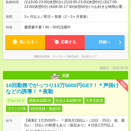
(1)19:00-23:00(休憩0分) (2)18:00-23:00(休憩0分) (3)17:00-
勤務時間
23:00(休憩0分) (4)08:30-17:30(休憩60分) ※お好きな時間が選べ
ます！日曜日に出勤する方は就業時間４です
3ヶ月以上／即日～長期（2～3ヶ月更新）
期間
履歴書不要
/
40～50代活躍中
特徴
気になる！
応募する
詳細へ
掲載元企業名
ランスタッド株式会社 北日本エリア
掲載日：2026.08.06
未読
NEW
10回勤務でがっつり13万5000円GET！＊声掛け
などの誘導！＊夜勤
アルバイト
職種未経験OK
社会人未経験OK
大学生歓迎
ブランクOK
WEB登録・面接OK
【夜勤】1万3500円～ ＊原則月2回払い（10日・25日） 他、週
給与
払い・日払いの制度もあり（規定あり）＃日収1万円以上