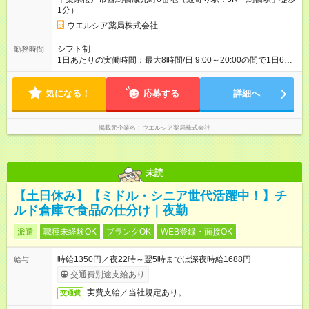
1分）
ウエルシア薬局株式会社
シフト制
勤務時間
1日あたりの実働時間：最大8時間/日 9:00～20:00の間で1日6～
8時間の勤務 ☆週3～5日の勤務 ※勤務曜日応相談 ☆未経験・無
資格可
気になる！
応募する
詳細へ
掲載元企業名
ウエルシア薬局株式会社
未読
【土日休み】【ミドル・シニア世代活躍中！】チ
ルド倉庫で食品の仕分け｜夜勤
派遣
職種未経験OK
ブランクOK
WEB登録・面接OK
時給1350円／夜22時～翌5時までは深夜時給1688円
給与
交通費別途支給あり
実費支給／当社規定あり。
交通費