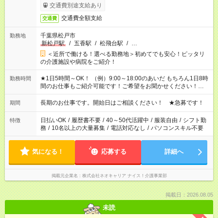
交通費別途支給あり
交通費全額支給
交通費
千葉県松戸市
勤務地
新松戸駅
/
五香駅
/
松飛台駅
/
…
＜近所で働ける！選べる勤務地＞初めてでも安心！ピッタリ
の介護施設や病院をご紹介！
★1日5時間～OK！ （例）9:00～18:00のあいだ もちろん1日8時
勤務時間
間のお仕事もご紹介可能です！ご希望をお聞かせください！★家
庭の都合でお休みが必要な場合も遠慮なくご相談ください。 ※
週最低15時間以上の勤務が必要です
長期のお仕事です。開始日はご相談ください！ ★急募です！
期間
日払いOK
/
履歴書不要
/
40～50代活躍中
/
服装自由
/
シフト勤
特徴
務
/
10名以上の大量募集
/
電話対応なし
/
パソコンスキル不要
気になる！
応募する
詳細へ
掲載元企業名
株式会社ネオキャリア ナイス！介護事業部
掲載日：2026.08.05
未読