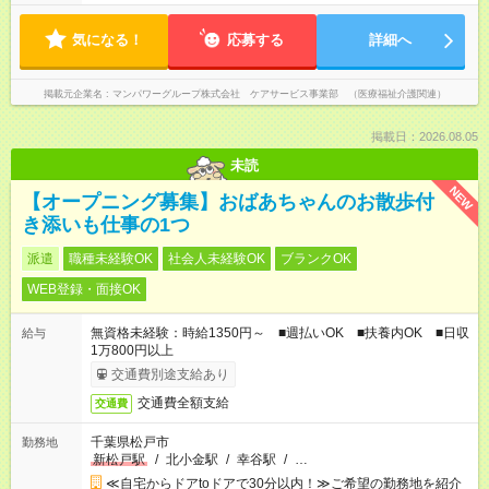
気になる！
応募する
詳細へ
掲載元企業名
マンパワーグループ株式会社 ケアサービス事業部 （医療福祉介護関連）
掲載日：2026.08.05
未読
NEW
【オープニング募集】おばあちゃんのお散歩付
き添いも仕事の1つ
派遣
職種未経験OK
社会人未経験OK
ブランクOK
WEB登録・面接OK
無資格未経験：時給1350円～ ■週払いOK ■扶養内OK ■日収
給与
1万800円以上
交通費別途支給あり
交通費全額支給
交通費
千葉県松戸市
勤務地
新松戸駅
/
北小金駅
/
幸谷駅
/
…
≪自宅からドアtoドアで30分以内！≫ご希望の勤務地を紹介