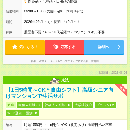
医薬品・化粧品・日用品の卸売
09:00～18:00(実働8時間 休憩1時間)
勤務時間
2026年09月上旬～長期 ※9月～！
期間
履歴書不要
/
40～50代活躍中
/
パソコンスキル不要
特徴
気になる！
応募する
詳細へ
掲載元企業名
パーソルテンプスタッフ株式会社 首都圏
掲載日：2026.08.06
未読
NEW
【1日5時間～OK＊自由シフト】高級シニア向
けマンションで生活サポ
派遣
職種未経験OK
社会人未経験OK
大学生歓迎
ブランクOK
WEB登録・面接OK
時給1550円～ ■日払いOK（規定あり）※即日払い不可
給与