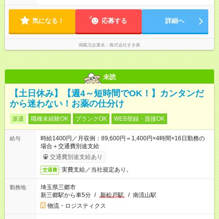
気になる！
応募する
詳細へ
掲載元企業名
株式会社すき家
未読
【土日休み】【週4～短時間でOK！】カンタンだ
から迷わない！お薬の仕分け
派遣
職種未経験OK
ブランクOK
WEB登録・面接OK
時給1400円／月収例：89,600円＝1,400円×4時間×16日勤務の
給与
場合＋交通費別途支給
交通費別途支給あり
実費支給／当社規定あり。
交通費
埼玉県三郷市
勤務地
新三郷駅から車5分
/
新松戸駅
/
南流山駅
物流・ロジスティクス