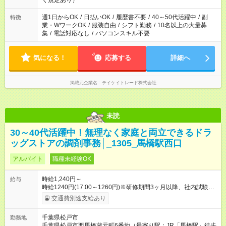
く規定あり）
週1日からOK
/
日払いOK
/
履歴書不要
/
40～50代活躍中
/
副
特徴
業・WワークOK
/
服装自由
/
シフト勤務
/
10名以上の大量募
集
/
電話対応なし
/
パソコンスキル不要
気になる！
応募する
詳細へ
掲載元企業名
テイケイトレード株式会社
未読
30～40代活躍中！無理なく家庭と両立できるドラ
ッグストアの調剤事務│_1305_馬橋駅西口
アルバイト
職種未経験OK
時給1,240円～
給与
時給1240円(17:00～1260円)※研修期間3ヶ月以降、社内試験に
よる更新判定あり 社内試験合格後、時給＋50～100円の昇給あ
交通費別途支給あり
り （大学生は＋20円） 試用期間あり：入社日から3ヶ月間／本
採用と待遇は変わりません。 【試用期間】試用期間あり 試用期
千葉県松戸市
勤務地
間の長さ：3ヶ月 雇用形態、給与は本採用時と同じです。
千葉県松戸市西馬橋蔵元町6番地（最寄り駅：JR「馬橋駅」徒歩