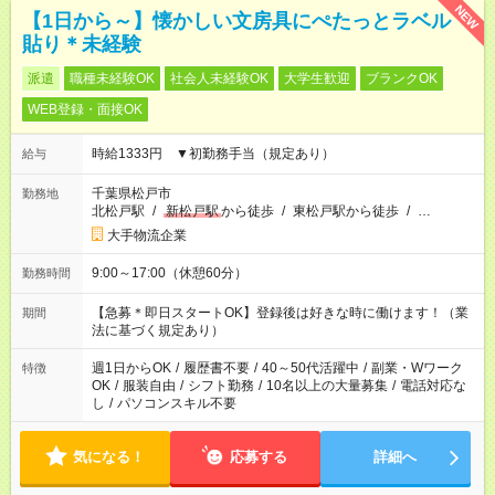
NEW
【1日から～】懐かしい文房具にぺたっとラベル
貼り＊未経験
派遣
職種未経験OK
社会人未経験OK
大学生歓迎
ブランクOK
WEB登録・面接OK
時給1333円 ▼初勤務手当（規定あり）
給与
千葉県松戸市
勤務地
北松戸駅
/
新松戸駅
から徒歩
/
東松戸駅から徒歩
/
…
大手物流企業
9:00～17:00（休憩60分）
勤務時間
【急募＊即日スタートOK】登録後は好きな時に働けます！（業
期間
法に基づく規定あり）
週1日からOK
/
履歴書不要
/
40～50代活躍中
/
副業・Wワーク
特徴
OK
/
服装自由
/
シフト勤務
/
10名以上の大量募集
/
電話対応な
し
/
パソコンスキル不要
気になる！
応募する
詳細へ