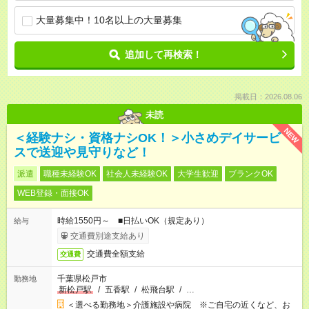
大量募集中！10名以上の大量募集
追加して再検索！
掲載日：2026.08.06
未読
NEW
＜経験ナシ・資格ナシOK！＞小さめデイサービ
スで送迎や見守りなど！
派遣
職種未経験OK
社会人未経験OK
大学生歓迎
ブランクOK
WEB登録・面接OK
時給1550円～ ■日払いOK（規定あり）
給与
交通費別途支給あり
交通費全額支給
交通費
千葉県松戸市
勤務地
新松戸駅
/
五香駅
/
松飛台駅
/
…
＜選べる勤務地＞介護施設や病院 ※ご自宅の近くなど、お