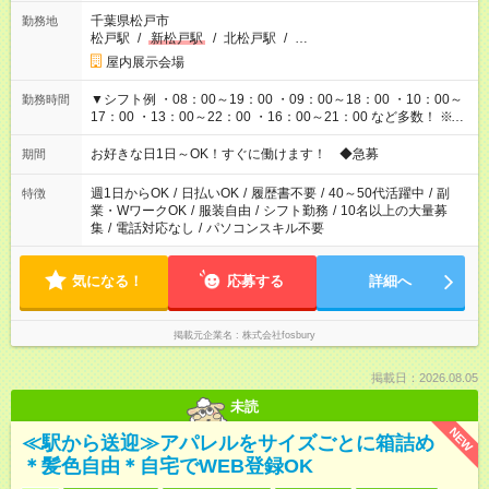
千葉県松戸市
勤務地
松戸駅
/
新松戸駅
/
北松戸駅
/
…
屋内展示会場
▼シフト例 ・08：00～19：00 ・09：00～18：00 ・10：00～
勤務時間
17：00 ・13：00～22：00 ・16：00～21：00 など多数！ ※お
仕事により勤務時間が異なります
お好きな日1日～OK！すぐに働けます！ ◆急募
期間
週1日からOK
/
日払いOK
/
履歴書不要
/
40～50代活躍中
/
副
特徴
業・WワークOK
/
服装自由
/
シフト勤務
/
10名以上の大量募
集
/
電話対応なし
/
パソコンスキル不要
気になる！
応募する
詳細へ
掲載元企業名
株式会社fosbury
掲載日：2026.08.05
未読
NEW
≪駅から送迎≫アパレルをサイズごとに箱詰め
＊髪色自由＊自宅でWEB登録OK