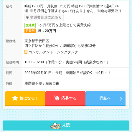
時給1900円 月収例 15万円 時給1900円×実働5h×週4日×4
給与
週 ※月収例を保証するものではありません。※給与即受取りサ
ービス利用可（利用条件有）
交通費別途支給あり
1ヶ月3万円を上限として実費支給
交通費
15～20万円
月収例
東京都千代田区
勤務地
四ツ谷駅から徒歩2分
/
麹町駅から徒歩13分
コンサルタント・シンクタンク
10:00-16:00（休憩60分）実働5時間（残業少なめ！）
勤務時間
2026年09月01日～長期 ※開始日相談OK ※9月～！
期間
履歴書不要
/
服装自由
特徴
気になる！
応募する
詳細へ
未読