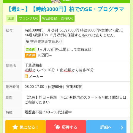
【週2～】【時給3000円】柏でのSE・プログラマ
派遣
ブランクOK
WEB登録・面接OK
時給3000円 月収例 51万7500円 時給3000円×実働8h×週5日
給与
×4週+残業10h ※月収例を保証するものではありません。
交通費別途支給あり
1ヶ月3万円を上限として実費支給
交通費
30万円～
月収例
千葉県柏市
勤務地
柏駅
からバス10分
/
南
柏駅
から徒歩20分
メーカー
08:00-17:00（休憩60分）実働8時間
勤務時間
【急募】即日～長期 ※1か月以内のスタートも可能！開始日は
期間
ご相談ください
履歴書不要
/
40～50代活躍中
特徴
気になる！
応募する
詳細へ