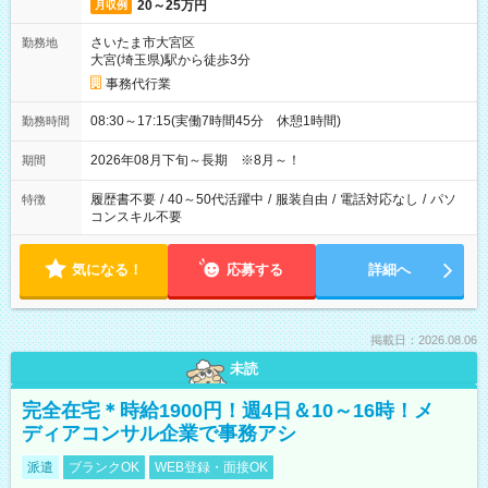
20～25万円
月収例
さいたま市大宮区
勤務地
大宮(埼玉県)駅から徒歩3分
事務代行業
08:30～17:15(実働7時間45分 休憩1時間)
勤務時間
2026年08月下旬～長期 ※8月～！
期間
履歴書不要
/
40～50代活躍中
/
服装自由
/
電話対応なし
/
パソ
特徴
コンスキル不要
気になる！
応募する
詳細へ
掲載日：2026.08.06
未読
完全在宅＊時給1900円！週4日＆10～16時！メ
ディアコンサル企業で事務アシ
派遣
ブランクOK
WEB登録・面接OK