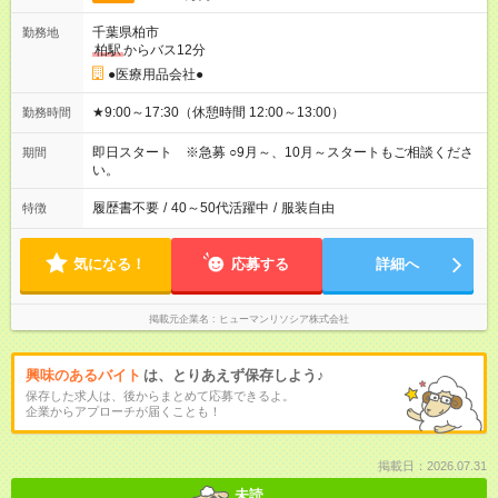
千葉県柏市
勤務地
柏駅
からバス12分
●医療用品会社●
★9:00～17:30（休憩時間 12:00～13:00）
勤務時間
即日スタート ※急募 ○9月～、10月～スタートもご相談くださ
期間
い。
履歴書不要
/
40～50代活躍中
/
服装自由
特徴
気になる！
応募する
詳細へ
掲載元企業名
ヒューマンリソシア株式会社
興味のあるバイト
は、とりあえず保存しよう♪
保存した求人は、後からまとめて応募できるよ。
企業からアプローチが届くことも！
掲載日：2026.07.31
未読