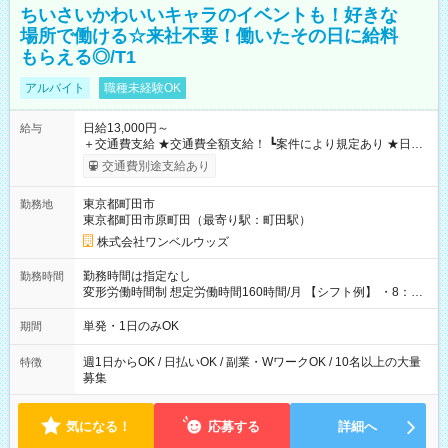
ちいさいかわいいキャラのイベントも！好きな
場所で働ける☆来社不要！働いたその日に給料
もらえる◎/T1
アルバイト
職種未経験OK
日給13,000円～
給与
＋交通費支給 ★交通費全額支給！ ┗案件により規定あり ★日払
いOK！（規定あり） ┗働いたその日に現金GET♪ お仕事後はコ
交通費別途支給あり
ンビニATMから 日払い分を引き落とせます！ 【試用期間】試
用期間なし
東京都町田市
勤務地
東京都町田市原町田（最寄り駅：町田駅）
株式会社ワンベルウッズ
勤務時間は指定なし
勤務時間
変形労働時間制 想定労働時間160時間/月 【シフト例】 ・8：00
～21：00
単発・1日のみOK
期間
週1日からOK / 日払いOK / 副業・WワークOK / 10名以上の大量
特徴
募集
気になる！
応募する
詳細へ