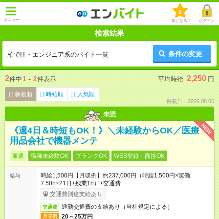
0
メニュー
気になる！
ログイン
検索結果
条件の変更
柏でIT・エンジニア系のバイト一覧
2
2,250
件中
1
～
2
件表示
平均時給:
円
新着順
時給順
人気順
掲載日：2026.08.06
未読
NEW
《週4日＆時短もOK！》＼未経験からOK／医療
用品会社で機器メンテ
派遣
職種未経験OK
ブランクOK
WEB登録・面接OK
時給1,500円【月収例】約237,000円（時給1,500円×実働
給与
7.50h×21日+残業1h）+交通費
交通費別途支給あり
通勤交通費の支給あり（当社規定による）
交通費
20～25万円
月収例