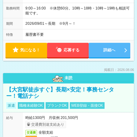
9:00～16:00 ※休憩60分。10時～18時・10時～19時も相談可
勤務時間
能です。
2026/09/01～長期 ※9月～！
期間
履歴書不要
特徴
気になる！
応募する
詳細へ
掲載日：2026.08.06
未読
【大宮駅徒歩すぐ】長期×安定！事務センタ
ー！電話ナシ
派遣
職種未経験OK
ブランクOK
WEB登録・面接OK
時給1300円 月収例 201,500円
給与
交通費別途支給あり
全額支給
交通費