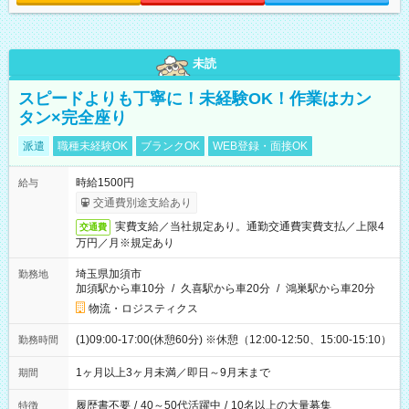
未読
スピードよりも丁寧に！未経験OK！作業はカン
タン×完全座り
派遣
職種未経験OK
ブランクOK
WEB登録・面接OK
時給1500円
給与
交通費別途支給あり
実費支給／当社規定あり。通勤交通費実費支払／上限4
交通費
万円／月※規定あり
埼玉県加須市
勤務地
加須駅から車10分
/
久喜駅から車20分
/
鴻巣駅から車20分
物流・ロジスティクス
(1)09:00-17:00(休憩60分) ※休憩（12:00-12:50、15:00-15:10）
勤務時間
1ヶ月以上3ヶ月未満／即日～9月末まで
期間
履歴書不要
/
40～50代活躍中
/
10名以上の大量募集
特徴