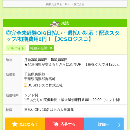
掲載元企業名
Jルート株式会社
未読
◎完全未経験OK/日払い・週払い対応！配送スタ
ッフ/初期費用0円！【JCSロジスコ】
アルバイト
職種未経験OK
月給300,000円～500,000円
給与
★配達個数が増えるとさらに給与UP！ 1番稼ぐ人で月120万ほ
ど！ ・主要都市エリア 月収55万円／週5日稼働 月収65万~112
万円／週6日稼働 ・地方郊外エリア 月収40万円／週5日稼働 月
千葉県夷隅郡
勤務地
収40万円~50万円／週6日稼働 ＜モデルイメージ＞ ■月収50万
千葉県夷隅郡御宿町
円 (27歳男性/江東区在住)※元建築関係 1日150個配達×25日勤務
JCSロジスコ株式会社
(日休み) ■月収80万円(43歳男性/墨田区在住)※元営業 1日200個
配達×25日勤務(月休み) 【試用期間】試用期間なし
シフト制
勤務時間
1日あたりの実働時間：最大8時間/日 8:00～20:00（シフト制/実
働8時間） ※週5日勤務（場所次第では週4も有り） ※配達状況に
よって時間外での勤務可能性有り ※案件により多少の前後あり
日払いOK / 10名以上の大量募集
特徴
※配達が完了次第、帰社OKです
気になる！
応募する
詳細へ