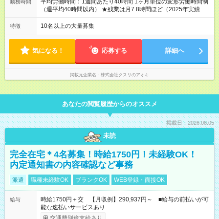
平均労働時間：1週間あたり40時間 1ヶ月単位の変形労働時間制
勤務時間
る制度です。 約4割の社員が入社3年目で店長に就いています。
（週平均40時間以内） ★残業は月7.8時間ほど（2025年実績）
昇格すると、最大500万円の年収を手にできます。 ＝＝＝＝＝
＜店舗の基本営業時間＞ 9時～22時 ※勤務時間は店舗により異
＝＝＝＝＝＝＝＝＝ 【試用期間】試用期間なし
なります。 ＜シフト例＞ 早番：8時00分～17時00分 中番：11
10名以上の大量募集
特徴
時～20時 遅番：13時～22時 平均労働時間：1週間あたり40時間
1ヶ月単位の変形労働時間制（週平均40時間以内） ★残業は月
7.8時間ほど（2025年実績） ＜店舗の基本営業時間＞ 9時～22
気になる！
応募する
詳細へ
時 ※勤務時間は店舗により異なります。 ＜シフト例＞ 早番：8
時00分～17時00分 中番：11時～20時 遅番：13時～22時
掲載元企業名
株式会社クスリのアオキ
あなたの閲覧履歴からのオススメ
掲載日：2026.08.05
未読
完全在宅＊4名募集！時給1750円！未経験OK！
内定通知書の内容確認など事務
派遣
職種未経験OK
ブランクOK
WEB登録・面接OK
時給1750円＋交 【月収例】290,937円～ ■給与の前払いが可
給与
能な速払いサービスあり
交通費別途支給あり