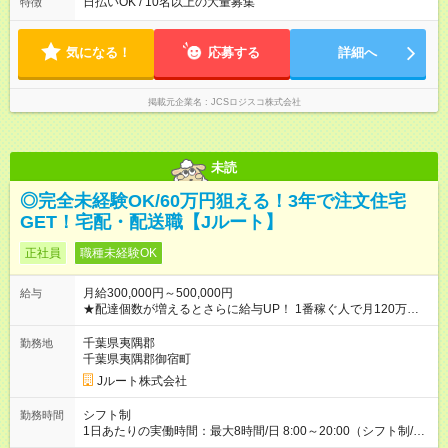
よって時間外での勤務可能性有り ※案件により多少の前後あり
日払いOK / 10名以上の大量募集
特徴
※配達が完了次第、帰社OKです
気になる！
応募する
詳細へ
掲載元企業名
JCSロジスコ株式会社
未読
◎完全未経験OK/60万円狙える！3年で注文住宅
GET！宅配・配送職【Jルート】
正社員
職種未経験OK
月給300,000円～500,000円
給与
★配達個数が増えるとさらに給与UP！ 1番稼ぐ人で月120万ほ
ど！ ・主要都市エリア 月収55万円／週5日稼働 月収65万~112
万円／週6日稼働 ・地方郊外エリア 月収40万円／週5日稼働 月
千葉県夷隅郡
勤務地
収40万円~50万円／週6日稼働 ＜モデルイメージ＞ ■月収50万
千葉県夷隅郡御宿町
円 (27歳男性/江東区在住)※元建築関係 1日150個配達×25日勤務
Jルート株式会社
(日休み) ■月収80万円(43歳男性/墨田区在住)※元営業 1日200個
配達×25日勤務(月休み) 【試用期間】試用期間なし
シフト制
勤務時間
1日あたりの実働時間：最大8時間/日 8:00～20:00（シフト制/実
働8時間） ※週5日勤務（場所次第では週4も有り） ※配達状況に