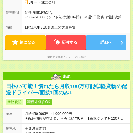
円 (27歳男性/江東区在住)※元建築関係 1日150個配達×25日勤務
Jルート株式会社
(日休み) ■月収80万円(43歳男性/墨田区在住)※元営業 1日200個
配達×25日勤務(月休み) 【試用期間】試用期間なし
勤務時間は指定なし
勤務時間
8:00～20:00（シフト制/実働8時間） ※週5日勤務（場所次第で
は週4も有り） ※配達状況によって時間外での勤務可能性有り ※
案件により多少の前後あり ※配達が完了次第、帰社OKです
日払いOK / 10名以上の大量募集
特徴
気になる！
応募する
詳細へ
掲載元企業名
Jルート株式会社
未読
日払い可能！慣れたら月収100万可能◎軽貨物の配
送ドライバー/面接1回のみ♪
業務委託
職種未経験OK
月給450,000円～1,000,000円
給与
★配達個数が増えるとさらに給与UP！ 1番稼ぐ人で月120万ほ
ど！ ・主要都市エリア 月収55万円／週5日稼働 月収65万~112
万円／週6日稼働 ・地方郊外エリア 月収40万円／週5日稼働 月
千葉県夷隅郡
勤務地
収40万円~50万円／週6日稼働 ＜モデルイメージ＞ ■月収50万