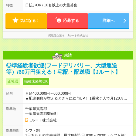
よって時間外での勤務可能性有り ※案件により多少の前後あり
日払いOK / 10名以上の大量募集
特徴
※配達が完了次第、帰社OKです
気になる！
応募する
詳細へ
掲載元企業名
Jルート株式会社
未読
◎準経験者歓迎(フードデリバリー、大型運送
等）/60万円狙える！宅配・配送職【Jルート】
正社員
職種未経験OK
月給400,000円～600,000円
給与
★配達個数が増えるとさらに給与UP！ 1番稼ぐ人で月120万ほ
ど！ ・主要都市エリア 月収55万円／週5日稼働 月収65万~112
万円／週6日稼働 ・地方郊外エリア 月収40万円／週5日稼働 月
千葉県夷隅郡
勤務地
収40万円~50万円／週6日稼働 ＜モデルイメージ＞ ■月収50万
千葉県夷隅郡御宿町
円 (27歳男性/江東区在住)※元建築関係 1日150個配達×25日勤務
Jルート株式会社
(日休み) ■月収80万円(43歳男性/墨田区在住)※元営業 1日200個
配達×25日勤務(月休み) 【試用期間】試用期間なし
シフト制
勤務時間
1日あたりの実働時間：最大8時間/日 8:00～20:00（シフト制/実