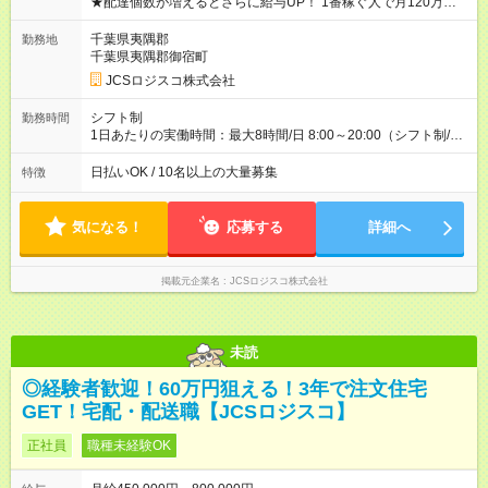
★配達個数が増えるとさらに給与UP！ 1番稼ぐ人で月120万ほ
ど！ ・主要都市エリア 月収55万円／週5日稼働 月収65万~112
万円／週6日稼働 ・地方郊外エリア 月収40万円／週5日稼働 月
千葉県夷隅郡
勤務地
収40万円~50万円／週6日稼働 ＜モデルイメージ＞ ■月収50万
千葉県夷隅郡御宿町
円 (27歳男性/江東区在住)※元建築関係 1日150個配達×25日勤務
JCSロジスコ株式会社
(日休み) ■月収80万円(43歳男性/墨田区在住)※元営業 1日200個
配達×25日勤務(月休み) 【試用期間】試用期間なし
シフト制
勤務時間
1日あたりの実働時間：最大8時間/日 8:00～20:00（シフト制/実
働8時間） ※週5日勤務（場所次第では週4も有り） ※配達状況に
よって時間外での勤務可能性有り ※案件により多少の前後あり
日払いOK / 10名以上の大量募集
特徴
※配達が完了次第、帰社OKです
気になる！
応募する
詳細へ
掲載元企業名
JCSロジスコ株式会社
未読
◎経験者歓迎！60万円狙える！3年で注文住宅
GET！宅配・配送職【JCSロジスコ】
正社員
職種未経験OK