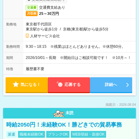
交通費支給あり
交通費
25～30万円
月収例
東京都千代田区
勤務地
東京駅から徒歩1分
/
京橋(東京都)駅から徒歩5分
人材サービス会社
9:30～18:15 ※残業はほとんどありません。※休憩60分。
勤務時間
2026/10/01～長期 ※開始日はご相談可能です！ ※10月～！
期間
履歴書不要
特徴
気になる！
応募する
詳細へ
掲載日：2026.08.04
未読
時給2050円！未経験OK！勝どきでの貿易事務
派遣
職種未経験OK
ブランクOK
WEB登録・面接OK