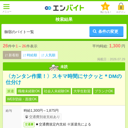
0
メニュー
気になる！
ログイン
検索結果
条件の変更
御宿のバイト一覧
26
1,300
件中
1
～
26
件表示
平均時給:
円
新着順
時給順
人気順
掲載日：2026.07.29
未読
〈カンタン作業！〉スキマ時間にサクッと＊DMの
仕分け
派遣
職種未経験OK
社会人未経験OK
大学生歓迎
ブランクOK
WEB登録・面接OK
時給1,300円～1,875円
給与
交通費別途支給あり
■ 交通費規定内支給 ※派遣先による
交通費