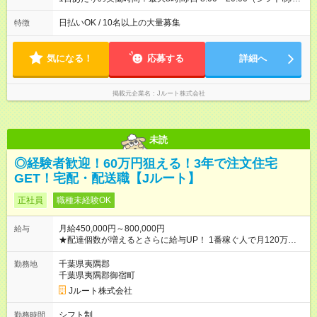
働8時間） ※週5日勤務（場所次第では週4も有り） ※配達状況に
よって時間外での勤務可能性有り ※案件により多少の前後あり
日払いOK / 10名以上の大量募集
特徴
※配達が完了次第、帰社OKです
気になる！
応募する
詳細へ
掲載元企業名
Jルート株式会社
未読
◎経験者歓迎！60万円狙える！3年で注文住宅
GET！宅配・配送職【Jルート】
正社員
職種未経験OK
月給450,000円～800,000円
給与
★配達個数が増えるとさらに給与UP！ 1番稼ぐ人で月120万ほ
ど！ ・主要都市エリア 月収55万円／週5日稼働 月収65万~112
万円／週6日稼働 ・地方郊外エリア 月収40万円／週5日稼働 月
千葉県夷隅郡
勤務地
収40万円~50万円／週6日稼働 ＜モデルイメージ＞ ■月収50万
千葉県夷隅郡御宿町
円 (27歳男性/江東区在住)※元建築関係 1日150個配達×25日勤務
Jルート株式会社
(日休み) ■月収80万円(43歳男性/墨田区在住)※元営業 1日200個
配達×25日勤務(月休み) 【試用期間】試用期間なし
シフト制
勤務時間