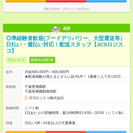
掲載元企業名
JCSロジスコ株式会社
未読
◎準経験者歓迎(フードデリバリー、大型運送等）
日払い・週払い対応！配送スタッフ【JCSロジス
コ】
アルバイト
職種未経験OK
月給400,000円～600,000円
給与
★配達個数が増えるとさらに給与UP！ 1番稼ぐ人で月120万ほ
ど！ ・主要都市エリア 月収55万円／週5日稼働 月収65万~112
万円／週6日稼働 ・地方郊外エリア 月収40万円／週5日稼働 月
千葉県夷隅郡
勤務地
収40万円~50万円／週6日稼働 ＜モデルイメージ＞ ■月収50万
千葉県夷隅郡御宿町
円 (27歳男性/江東区在住)※元建築関係 1日150個配達×25日勤務
JCSロジスコ株式会社
(日休み) ■月収80万円(43歳男性/墨田区在住)※元営業 1日200個
配達×25日勤務(月休み) 【試用期間】試用期間なし
シフト制
勤務時間
1日あたりの実働時間：最大8時間/日 8:00～20:00（シフト制/実
働8時間） ※週5日勤務（場所次第では週4も有り） ※配達状況に
よって時間外での勤務可能性有り ※案件により多少の前後あり
日払いOK / 10名以上の大量募集
特徴
※配達が完了次第、帰社OKです