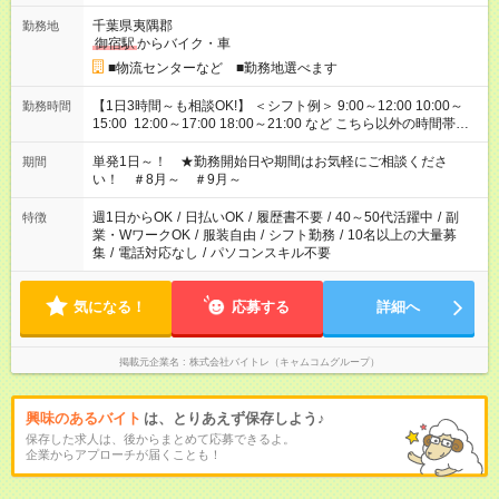
千葉県夷隅郡
勤務地
御宿駅
からバイク・車
■物流センターなど ■勤務地選べます
【1日3時間～も相談OK!】 ＜シフト例＞ 9:00～12:00 10:00～
勤務時間
15:00 12:00～17:00 18:00～21:00 など こちら以外の時間帯も
お気軽にご相談ください！
単発1日～！ ★勤務開始日や期間はお気軽にご相談くださ
期間
い！ ＃8月～ ＃9月～
週1日からOK
/
日払いOK
/
履歴書不要
/
40～50代活躍中
/
副
特徴
業・WワークOK
/
服装自由
/
シフト勤務
/
10名以上の大量募
集
/
電話対応なし
/
パソコンスキル不要
気になる！
応募する
詳細へ
掲載元企業名
株式会社バイトレ（キャムコムグループ）
興味のあるバイト
は、とりあえず保存しよう♪
保存した求人は、後からまとめて応募できるよ。
企業からアプローチが届くことも！