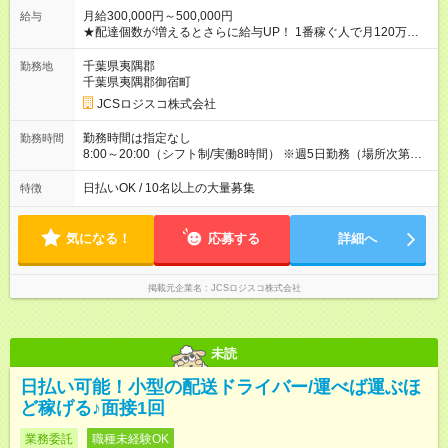
月給300,000円～500,000円
給与
★配達個数が増えるとさらに給与UP！ 1番稼ぐ人で月120万ほ
ど！ ・主要都市エリア 月収55万円／週5日稼働 月収65万~112
万円／週6日稼働 ・地方郊外エリア 月収40万円／週5日稼働 月
千葉県夷隅郡
勤務地
収40万円~50万円／週6日稼働 ＜モデルイメージ＞ ■月収50万
千葉県夷隅郡御宿町
円 (27歳男性/江東区在住)※元建築関係 1日150個配達×25日勤務
JCSロジスコ株式会社
(日休み) ■月収80万円(43歳男性/墨田区在住)※元営業 1日200個
配達×25日勤務(月休み) 【試用期間】試用期間なし
勤務時間は指定なし
勤務時間
8:00～20:00（シフト制/実働8時間） ※週5日勤務（場所次第で
は週4も有り） ※配達状況によって時間外での勤務可能性有り ※
案件により多少の前後あり ※配達が完了次第、帰社OKです
日払いOK / 10名以上の大量募集
特徴
気になる！
応募する
詳細へ
掲載元企業名
JCSロジスコ株式会社
未読
日払い可能！小型の配送ドライバー/運べば運ぶほ
ど稼げる♪面接1回
業務委託
職種未経験OK