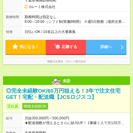
千葉県夷隅郡御宿町
円 (27歳男性/江東区在住)※元建築関係 1日150個配達×25日勤務
Jルート株式会社
(日休み) ■月収80万円(43歳男性/墨田区在住)※元営業 1日200個
配達×25日勤務(月休み) 【試用期間】試用期間なし
勤務時間は指定なし
勤務時間
8:00～20:00（シフト制/実働8時間） ※週5日勤務（場所次第で
は週4も有り） ※配達状況によって時間外での勤務可能性有り ※
案件により多少の前後あり ※配達が完了次第、帰社OKです
日払いOK / 10名以上の大量募集
特徴
気になる！
応募する
詳細へ
掲載元企業名
Jルート株式会社
未読
◎完全未経験OK/60万円狙える！3年で注文住宅
GET！宅配・配送職【JCSロジスコ】
正社員
職種未経験OK
月給300,000円～500,000円
給与
★配達個数が増えるとさらに給与UP！ 1番稼ぐ人で月120万ほ
ど！ ・主要都市エリア 月収55万円／週5日稼働 月収65万~112
万円／週6日稼働 ・地方郊外エリア 月収40万円／週5日稼働 月