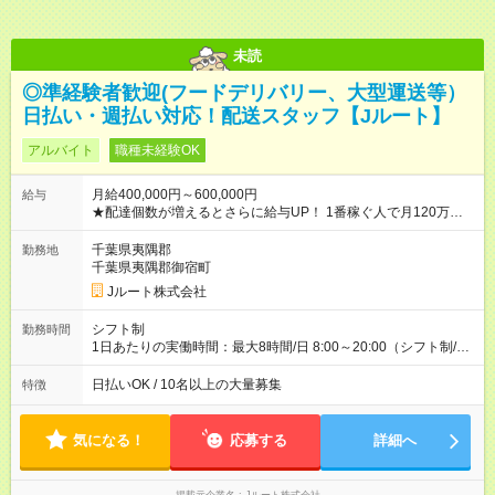
未読
◎準経験者歓迎(フードデリバリー、大型運送等）
日払い・週払い対応！配送スタッフ【Jルート】
アルバイト
職種未経験OK
月給400,000円～600,000円
給与
★配達個数が増えるとさらに給与UP！ 1番稼ぐ人で月120万ほ
ど！ ・主要都市エリア 月収55万円／週5日稼働 月収65万~112
万円／週6日稼働 ・地方郊外エリア 月収40万円／週5日稼働 月
千葉県夷隅郡
勤務地
収40万円~50万円／週6日稼働 ＜モデルイメージ＞ ■月収50万
千葉県夷隅郡御宿町
円 (27歳男性/江東区在住)※元建築関係 1日150個配達×25日勤務
Jルート株式会社
(日休み) ■月収80万円(43歳男性/墨田区在住)※元営業 1日200個
配達×25日勤務(月休み) 【試用期間】試用期間なし
シフト制
勤務時間
1日あたりの実働時間：最大8時間/日 8:00～20:00（シフト制/実
働8時間） ※週5日勤務（場所次第では週4も有り） ※配達状況に
よって時間外での勤務可能性有り ※案件により多少の前後あり
日払いOK / 10名以上の大量募集
特徴
※配達が完了次第、帰社OKです
気になる！
応募する
詳細へ