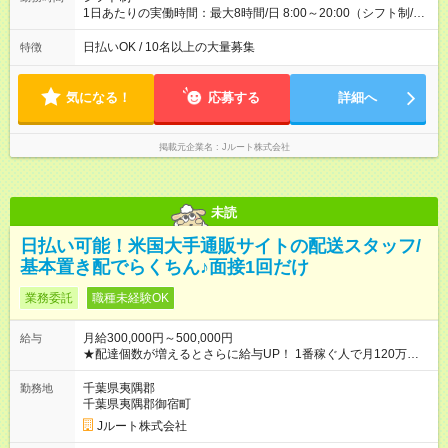
1日あたりの実働時間：最大8時間/日 8:00～20:00（シフト制/実
働8時間） ※週5日勤務（場所次第では週4も有り） ※配達状況に
よって時間外での勤務可能性有り ※案件により多少の前後あり
日払いOK / 10名以上の大量募集
特徴
※配達が完了次第、帰社OKです
気になる！
応募する
詳細へ
掲載元企業名
Jルート株式会社
未読
日払い可能！米国大手通販サイトの配送スタッフ/
基本置き配でらくちん♪面接1回だけ
業務委託
職種未経験OK
月給300,000円～500,000円
給与
★配達個数が増えるとさらに給与UP！ 1番稼ぐ人で月120万ほ
ど！ ・主要都市エリア 月収55万円／週5日稼働 月収65万~112
万円／週6日稼働 ・地方郊外エリア 月収40万円／週5日稼働 月
千葉県夷隅郡
勤務地
収40万円~50万円／週6日稼働 ＜モデルイメージ＞ ■月収50万
千葉県夷隅郡御宿町
円 (27歳男性/江東区在住)※元建築関係 1日150個配達×25日勤務
Jルート株式会社
(日休み) ■月収80万円(43歳男性/墨田区在住)※元営業 1日200個