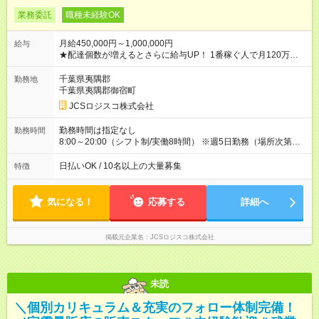
業務委託
職種未経験OK
月給450,000円～1,000,000円
給与
★配達個数が増えるとさらに給与UP！ 1番稼ぐ人で月120万ほ
ど！ ・主要都市エリア 月収55万円／週5日稼働 月収65万~112
万円／週6日稼働 ・地方郊外エリア 月収40万円／週5日稼働 月
千葉県夷隅郡
勤務地
収40万円~50万円／週6日稼働 ＜モデルイメージ＞ ■月収50万
千葉県夷隅郡御宿町
円 (27歳男性/江東区在住)※元建築関係 1日150個配達×25日勤務
JCSロジスコ株式会社
(日休み) ■月収80万円(43歳男性/墨田区在住)※元営業 1日200個
配達×25日勤務(月休み) 【試用期間】試用期間なし
勤務時間は指定なし
勤務時間
8:00～20:00（シフト制/実働8時間） ※週5日勤務（場所次第で
は週4も有り） ※配達状況によって時間外での勤務可能性有り ※
案件により多少の前後あり ※配達が完了次第、帰社OKです
日払いOK / 10名以上の大量募集
特徴
気になる！
応募する
詳細へ
掲載元企業名
JCSロジスコ株式会社
未読
＼個別カリキュラム＆充実のフォロー体制完備！