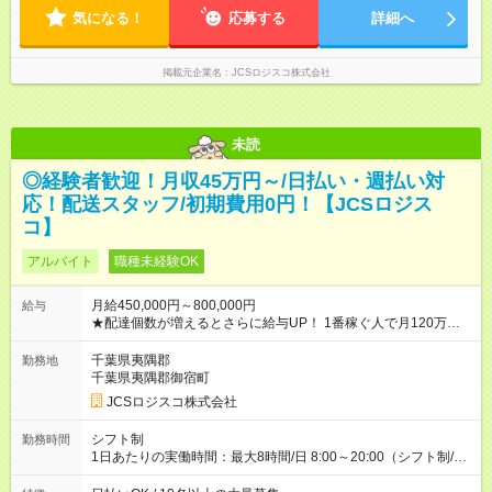
気になる！
応募する
詳細へ
掲載元企業名
JCSロジスコ株式会社
未読
◎経験者歓迎！月収45万円～/日払い・週払い対
応！配送スタッフ/初期費用0円！【JCSロジス
コ】
アルバイト
職種未経験OK
月給450,000円～800,000円
給与
★配達個数が増えるとさらに給与UP！ 1番稼ぐ人で月120万ほ
ど！ ・主要都市エリア 月収55万円／週5日稼働 月収65万~112
万円／週6日稼働 ・地方郊外エリア 月収40万円／週5日稼働 月
千葉県夷隅郡
勤務地
収40万円~50万円／週6日稼働 ＜モデルイメージ＞ ■月収50万
千葉県夷隅郡御宿町
円 (27歳男性/江東区在住)※元建築関係 1日150個配達×25日勤務
JCSロジスコ株式会社
(日休み) ■月収80万円(43歳男性/墨田区在住)※元営業 1日200個
配達×25日勤務(月休み) 【試用期間】試用期間なし
シフト制
勤務時間
1日あたりの実働時間：最大8時間/日 8:00～20:00（シフト制/実
働8時間） ※週5日勤務（場所次第では週4も有り） ※配達状況に