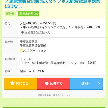
／家電量販店の販売スタッフ＃未経験歓迎＃残業
ほぼなし
正社員
職種未経験OK
月給240,500円～251,500円
給与
＋年2回の昇給＆インセンティブあり！ ＜月収例＞ 240，500円
～＋インセンティブ＋賞与＋諸手当 ◎経験・能力を考慮し、決
交通費別途支給あり
定します。 ◎残業が発生した場合は、時間外手当を別途全額支
給します。 ＼頑張りが収入に直結！／ あなたの頑張りを正当に
千葉県夷隅郡
勤務地
評価するため、年2回の昇給機会を設けています。 さらに、店舗
千葉県夷隅郡御宿町
目標の達成に応じてインセンティブを支給。 チームで協力して
得られる達成感は格別です♪ また、「家電アドバイザー」などの
株式会社Ｌｉｎｇ
資格を取得すれば、資格手当も支給。 スキルアップが収入アッ
プに繋がる環境です！ 【試用期間】試用期間あり 試用期間の長
シフト制
勤務時間
さ：3ヶ月 ※ 雇用形態と給与に、本採用時と異なる部分がありま
1日あたりの実働時間：最大8時間/日 ＜シフト例＞ 【早番】
す。 雇用形態：中途採用（契約社員） 給与：本採用時と同じで
10:00～19:00 【遅番】12:00～21:00 ◎それぞれのご事情に合わ
す。
せて、できるだけシフトも調整します！ ＼残業はありません！
副業・WワークOK
特徴
／ 基本的には定時にすぐ退勤できる環境。 退勤後は趣味に没
頭、大切な人たちと過ごすなど、プライベートもしっかり大切
にしながらご活躍いただけます♪
気になる！
応募する
詳細へ
掲載元企業名
株式会社Ｌｉｎｇ