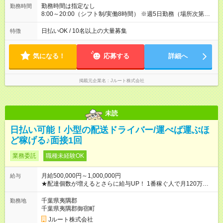
配達×25日勤務(月休み) 【試用期間】試用期間なし
勤務時間は指定なし
勤務時間
8:00～20:00（シフト制/実働8時間） ※週5日勤務（場所次第で
は週4も有り） ※配達状況によって時間外での勤務可能性有り ※
案件により多少の前後あり ※配達が完了次第、帰社OKです
日払いOK / 10名以上の大量募集
特徴
気になる！
応募する
詳細へ
掲載元企業名
Jルート株式会社
未読
日払い可能！小型の配送ドライバー/運べば運ぶほ
ど稼げる♪面接1回
業務委託
職種未経験OK
月給500,000円～1,000,000円
給与
★配達個数が増えるとさらに給与UP！ 1番稼ぐ人で月120万ほ
ど！ ・主要都市エリア 月収55万円／週5日稼働 月収65万~112
万円／週6日稼働 ・地方郊外エリア 月収40万円／週5日稼働 月
千葉県夷隅郡
勤務地
収40万円~50万円／週6日稼働 ＜モデルイメージ＞ ■月収50万
千葉県夷隅郡御宿町
円 (27歳男性/江東区在住)※元建築関係 1日150個配達×25日勤務
Jルート株式会社