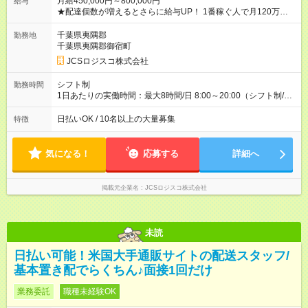
月給450,000円～800,000円
給与
★配達個数が増えるとさらに給与UP！ 1番稼ぐ人で月120万ほ
ど！ ・主要都市エリア 月収55万円／週5日稼働 月収65万~112
万円／週6日稼働 ・地方郊外エリア 月収40万円／週5日稼働 月
千葉県夷隅郡
勤務地
収40万円~50万円／週6日稼働 ＜モデルイメージ＞ ■月収50万
千葉県夷隅郡御宿町
円 (27歳男性/江東区在住)※元建築関係 1日150個配達×25日勤務
JCSロジスコ株式会社
(日休み) ■月収80万円(43歳男性/墨田区在住)※元営業 1日200個
配達×25日勤務(月休み) 【試用期間】試用期間なし
シフト制
勤務時間
1日あたりの実働時間：最大8時間/日 8:00～20:00（シフト制/実
働8時間） ※週5日勤務（場所次第では週4も有り） ※配達状況に
よって時間外での勤務可能性有り ※案件により多少の前後あり
日払いOK / 10名以上の大量募集
特徴
※配達が完了次第、帰社OKです
気になる！
応募する
詳細へ
掲載元企業名
JCSロジスコ株式会社
未読
日払い可能！米国大手通販サイトの配送スタッフ/
基本置き配でらくちん♪面接1回だけ
業務委託
職種未経験OK