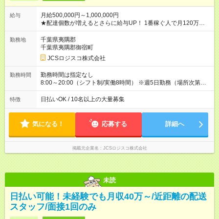
月給500,000円～1,000,000円
給与
★配達個数が増えるとさらに給与UP！ 1番稼ぐ人で月120万ほ
ど！ ・主要都市エリア 月収55万円／週5日稼働 月収65万~112
万円／週6日稼働 ・地方郊外エリア 月収40万円／週5日稼働 月
千葉県夷隅郡
勤務地
収40万円~50万円／週6日稼働 ＜モデルイメージ＞ ■月収50万
千葉県夷隅郡御宿町
円 (27歳男性/江東区在住)※元建築関係 1日150個配達×25日勤務
JCSロジスコ株式会社
(日休み) ■月収80万円(43歳男性/墨田区在住)※元営業 1日200個
配達×25日勤務(月休み) 【試用期間】試用期間なし
勤務時間は指定なし
勤務時間
8:00～20:00（シフト制/実働8時間） ※週5日勤務（場所次第で
は週4も有り） ※配達状況によって時間外での勤務可能性有り ※
案件により多少の前後あり ※配達が完了次第、帰社OKです
日払いOK / 10名以上の大量募集
特徴
気になる！
応募する
詳細へ
掲載元企業名
JCSロジスコ株式会社
未読
日払い可能！未経験でも月収40万～/近距離の配送
スタッフ/面接1回のみ