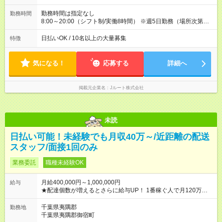
(日休み) ■月収80万円(43歳男性/墨田区在住)※元営業 1日200個
配達×25日勤務(月休み) 【試用期間】試用期間なし
勤務時間は指定なし
勤務時間
8:00～20:00（シフト制/実働8時間） ※週5日勤務（場所次第で
は週4も有り） ※配達状況によって時間外での勤務可能性有り ※
案件により多少の前後あり ※配達が完了次第、帰社OKです
日払いOK / 10名以上の大量募集
特徴
気になる！
応募する
詳細へ
掲載元企業名
Jルート株式会社
未読
日払い可能！未経験でも月収40万～/近距離の配送
スタッフ/面接1回のみ
業務委託
職種未経験OK
月給400,000円～1,000,000円
給与
★配達個数が増えるとさらに給与UP！ 1番稼ぐ人で月120万ほ
ど！ ・主要都市エリア 月収55万円／週5日稼働 月収65万~112
万円／週6日稼働 ・地方郊外エリア 月収40万円／週5日稼働 月
千葉県夷隅郡
勤務地
収40万円~50万円／週6日稼働 ＜モデルイメージ＞ ■月収50万
千葉県夷隅郡御宿町