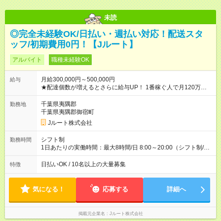
未読
◎完全未経験OK/日払い・週払い対応！配送スタ
ッフ/初期費用0円！【Jルート】
アルバイト
職種未経験OK
月給300,000円～500,000円
給与
★配達個数が増えるとさらに給与UP！ 1番稼ぐ人で月120万ほ
ど！ ・主要都市エリア 月収55万円／週5日稼働 月収65万~112
万円／週6日稼働 ・地方郊外エリア 月収40万円／週5日稼働 月
千葉県夷隅郡
勤務地
収40万円~50万円／週6日稼働 ＜モデルイメージ＞ ■月収50万
千葉県夷隅郡御宿町
円 (27歳男性/江東区在住)※元建築関係 1日150個配達×25日勤務
Jルート株式会社
(日休み) ■月収80万円(43歳男性/墨田区在住)※元営業 1日200個
配達×25日勤務(月休み) 【試用期間】試用期間なし
シフト制
勤務時間
1日あたりの実働時間：最大8時間/日 8:00～20:00（シフト制/実
働8時間） ※週5日勤務（場所次第では週4も有り） ※配達状況に
よって時間外での勤務可能性有り ※案件により多少の前後あり
日払いOK / 10名以上の大量募集
特徴
※配達が完了次第、帰社OKです
気になる！
応募する
詳細へ
掲載元企業名
Jルート株式会社