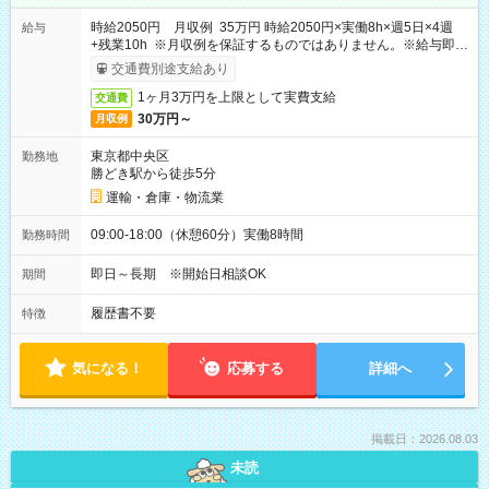
時給2050円 月収例 35万円 時給2050円×実働8h×週5日×4週
給与
+残業10h ※月収例を保証するものではありません。※給与即受
取りサービス利用可（利用条件有）
交通費別途支給あり
1ヶ月3万円を上限として実費支給
交通費
30万円～
月収例
東京都中央区
勤務地
勝どき駅から徒歩5分
運輸・倉庫・物流業
09:00-18:00（休憩60分）実働8時間
勤務時間
即日～長期 ※開始日相談OK
期間
履歴書不要
特徴
気になる！
応募する
詳細へ
掲載日：2026.08.03
未読