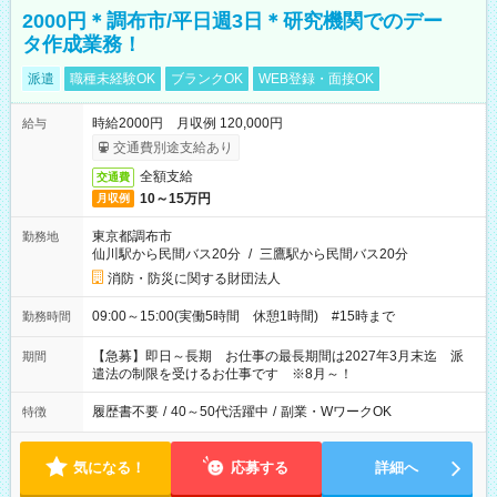
2000円＊調布市/平日週3日＊研究機関でのデー
タ作成業務！
派遣
職種未経験OK
ブランクOK
WEB登録・面接OK
時給2000円 月収例 120,000円
給与
交通費別途支給あり
全額支給
交通費
10～15万円
月収例
東京都調布市
勤務地
仙川駅から民間バス20分
/
三鷹駅から民間バス20分
消防・防災に関する財団法人
09:00～15:00(実働5時間 休憩1時間) #15時まで
勤務時間
【急募】即日～長期 お仕事の最長期間は2027年3月末迄 派
期間
遣法の制限を受けるお仕事です ※8月～！
履歴書不要
/
40～50代活躍中
/
副業・WワークOK
特徴
気になる！
応募する
詳細へ