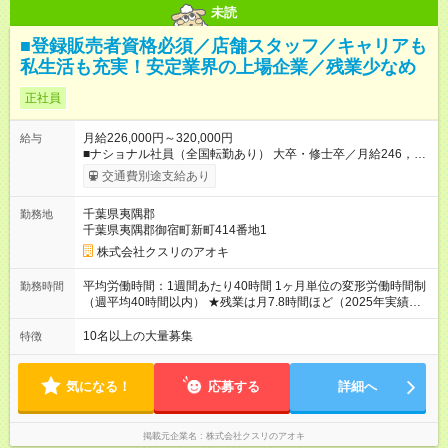
未読
■登録販売者資格必須／店舗スタッフ／キャリアも
私生活も充実！安定業界の上場企業／残業少なめ
正社員
月給226,000円～320,000円
給与
■ナショナル社員（全国転勤あり） 大卒・修士卒／月給246，
000円～320，000円 高校・短大・専門卒／月給226，000円～
交通費別途支給あり
320，000円 ★エリア手当（石川県、富山県、福井県、岐阜県、
群馬県、茨城県 月1万円）を会社規定に基づき別途支給 ★別
千葉県夷隅郡
勤務地
途、賞与（年2回）、各種手当あり ★登録販売者資格保持者への
千葉県夷隅郡御宿町新町414番地1
月1万円支給を含む（実務経験がない方にも同額を支給） ※ただ
し、短時間勤務・早番固定社員は当社規定に従い額が変動 ＝＝
株式会社クスリのアオキ
＝＝＝＝＝＝＝＝＝＝＝＝ ★職務給制度で実力次第で収入アッ
プ！ 職務内容に応じて給与が支払われ、昇格試験なく役職に就
平均労働時間：1週間あたり40時間 1ヶ月単位の変形労働時間制
勤務時間
いた時点で年収がUPする制度です。 約4割の社員が入社3年目で
（週平均40時間以内） ★残業は月7.8時間ほど（2025年実績）
店長に就いています。 昇格すると、最大500万円の年収を手に
＜店舗の基本営業時間＞ 9時～22時 ※勤務時間は店舗により異
できます。 ＝＝＝＝＝＝＝＝＝＝＝＝＝＝ 【試用期間】試用期
なります。 ＜シフト例＞ 早番：8時00分～17時00分 中番：11
10名以上の大量募集
特徴
間なし
時～20時 遅番：13時～22時 平均労働時間：1週間あたり40時間
1ヶ月単位の変形労働時間制（週平均40時間以内） ★残業は月
7.8時間ほど（2025年実績） ＜店舗の基本営業時間＞ 9時～22
気になる！
応募する
詳細へ
時 ※勤務時間は店舗により異なります。 ＜シフト例＞ 早番：8
時00分～17時00分 中番：11時～20時 遅番：13時～22時
掲載元企業名
株式会社クスリのアオキ