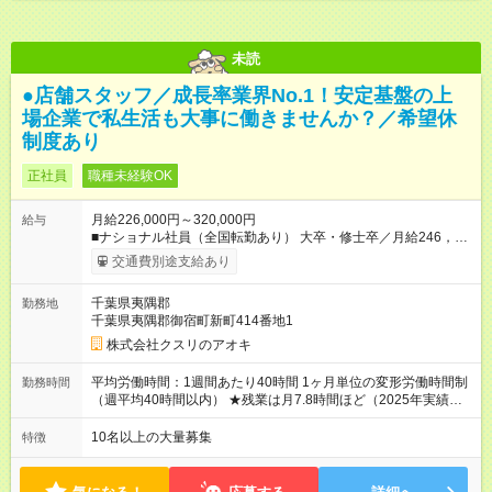
未読
●店舗スタッフ／成長率業界No.1！安定基盤の上
場企業で私生活も大事に働きませんか？／希望休
制度あり
正社員
職種未経験OK
月給226,000円～320,000円
給与
■ナショナル社員（全国転勤あり） 大卒・修士卒／月給246，
000円～320，000円 高校・短大・専門卒／月給226，000円～
交通費別途支給あり
320，000円 ★エリア手当（石川県、富山県、福井県、岐阜県、
群馬県、茨城県 月1万円）を会社規定に基づき別途支給 ★別
千葉県夷隅郡
勤務地
途、賞与（年2回）、各種手当あり ★登録販売者資格保持者に
千葉県夷隅郡御宿町新町414番地1
は、別途月1万円支給（実務経験がない方にも同額を支給） ※た
だし、短時間勤務・早番固定社員は当社規定に従い額が変動 ＝
株式会社クスリのアオキ
＝＝＝＝＝＝＝＝＝＝＝＝＝ ★職務給制度で実力次第で収入ア
ップ！ 職務内容に応じて給与が支払われ、昇格試験なく役職に
平均労働時間：1週間あたり40時間 1ヶ月単位の変形労働時間制
勤務時間
就いた時点で年収がUPする制度です。 約4割の社員が入社3年目
（週平均40時間以内） ★残業は月7.8時間ほど（2025年実績）
で店長に就いています。 昇格すると、最大500万円の年収を手
＜店舗の基本営業時間＞ 9時～22時 ※勤務時間は店舗により異
にできます。 ＝＝＝＝＝＝＝＝＝＝＝＝＝＝ 【試用期間】試用
なります。 ＜シフト例＞ 早番：8時00分～17時00分 中番：11
10名以上の大量募集
特徴
期間なし
時～20時 遅番：13時～22時 平均労働時間：1週間あたり40時間
1ヶ月単位の変形労働時間制（週平均40時間以内） ★残業は月
7.8時間ほど（2025年実績） ＜店舗の基本営業時間＞ 9時～22