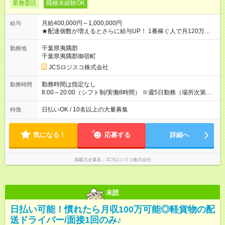
業務委託
職種未経験OK
月給400,000円～1,000,000円
給与
★配達個数が増えるとさらに給与UP！ 1番稼ぐ人で月120万ほ
ど！ ・主要都市エリア 月収55万円／週5日稼働 月収65万~112
万円／週6日稼働 ・地方郊外エリア 月収40万円／週5日稼働 月
千葉県夷隅郡
勤務地
収40万円~50万円／週6日稼働 ＜モデルイメージ＞ ■月収50万
千葉県夷隅郡御宿町
円 (27歳男性/江東区在住)※元建築関係 1日150個配達×25日勤務
JCSロジスコ株式会社
(日休み) ■月収80万円(43歳男性/墨田区在住)※元営業 1日200個
配達×25日勤務(月休み) 【試用期間】試用期間なし
勤務時間は指定なし
勤務時間
8:00～20:00（シフト制/実働8時間） ※週5日勤務（場所次第で
は週4も有り） ※配達状況によって時間外での勤務可能性有り ※
案件により多少の前後あり ※配達が完了次第、帰社OKです
日払いOK / 10名以上の大量募集
特徴
気になる！
応募する
詳細へ
掲載元企業名
JCSロジスコ株式会社
未読
日払い可能！慣れたら月収100万可能◎軽貨物の配
送ドライバー/面接1回のみ♪