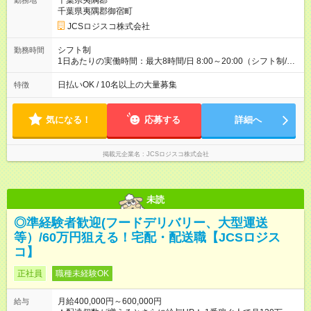
千葉県夷隅郡
勤務地
収40万円~50万円／週6日稼働 ＜モデルイメージ＞ ■月収50万
千葉県夷隅郡御宿町
円 (27歳男性/江東区在住)※元建築関係 1日150個配達×25日勤務
JCSロジスコ株式会社
(日休み) ■月収80万円(43歳男性/墨田区在住)※元営業 1日200個
配達×25日勤務(月休み) 【試用期間】試用期間なし
シフト制
勤務時間
1日あたりの実働時間：最大8時間/日 8:00～20:00（シフト制/実
働8時間） ※週5日勤務（場所次第では週4も有り） ※配達状況に
よって時間外での勤務可能性有り ※案件により多少の前後あり
日払いOK / 10名以上の大量募集
特徴
※配達が完了次第、帰社OKです
気になる！
応募する
詳細へ
掲載元企業名
JCSロジスコ株式会社
未読
◎準経験者歓迎(フードデリバリー、大型運送
等）/60万円狙える！宅配・配送職【JCSロジス
コ】
正社員
職種未経験OK
月給400,000円～600,000円
給与