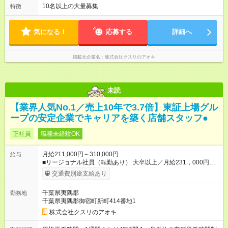
＝＝＝＝＝＝＝＝＝ 【試用期間】試用期間なし
なります。 ＜シフト例＞ 早番：8時00分～17時00分 中番：11
10名以上の大量募集
特徴
時～20時 遅番：13時～22時 平均労働時間：1週間あたり40時間
1ヶ月単位の変形労働時間制（週平均40時間以内） ★残業は月
7.8時間ほど（2025年実績） ＜店舗の基本営業時間＞ 9時～22
気になる！
応募する
詳細へ
時 ※勤務時間は店舗により異なります。 ＜シフト例＞ 早番：8
時00分～17時00分 中番：11時～20時 遅番：13時～22時
掲載元企業名
株式会社クスリのアオキ
未読
【業界人気No.1／売上10年で3.7倍】東証上場グル
ープの安定企業でキャリアを築く店舗スタッフ●
正社員
職種未経験OK
月給211,000円～310,000円
給与
■リージョナル社員（転勤あり） 大卒以上／月給231，000円～
310，000円 高卒以上／月給211，000円～310，000円 ★エリア
交通費別途支給あり
手当（石川県、富山県、福井県、岐阜県、群馬県、茨城県 月1
万円）を会社規定に基づき別途支給 ★別途、賞与（年2回）、各
千葉県夷隅郡
勤務地
種手当あり ★登録販売者資格保持者には、別途月1万円支給（実
千葉県夷隅郡御宿町新町414番地1
務経験がない方にも同額を支給） ※ただし、短時間勤務・早番
固定社員は当社規定に従い額が変動 ＝＝＝＝＝＝＝＝＝＝＝＝
株式会社クスリのアオキ
＝＝ ★職務給制度で実力次第で収入アップ！ 職務内容に応じて
給与が支払われ、昇格試験なく役職に就いた時点で年収がUPす