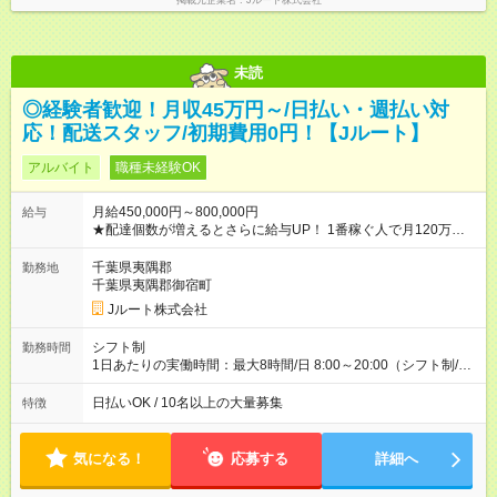
掲載元企業名
Jルート株式会社
未読
◎経験者歓迎！月収45万円～/日払い・週払い対
応！配送スタッフ/初期費用0円！【Jルート】
アルバイト
職種未経験OK
月給450,000円～800,000円
給与
★配達個数が増えるとさらに給与UP！ 1番稼ぐ人で月120万ほ
ど！ ・主要都市エリア 月収55万円／週5日稼働 月収65万~112
万円／週6日稼働 ・地方郊外エリア 月収40万円／週5日稼働 月
千葉県夷隅郡
勤務地
収40万円~50万円／週6日稼働 ＜モデルイメージ＞ ■月収50万
千葉県夷隅郡御宿町
円 (27歳男性/江東区在住)※元建築関係 1日150個配達×25日勤務
Jルート株式会社
(日休み) ■月収80万円(43歳男性/墨田区在住)※元営業 1日200個
配達×25日勤務(月休み) 【試用期間】試用期間なし
シフト制
勤務時間
1日あたりの実働時間：最大8時間/日 8:00～20:00（シフト制/実
働8時間） ※週5日勤務（場所次第では週4も有り） ※配達状況に
よって時間外での勤務可能性有り ※案件により多少の前後あり
日払いOK / 10名以上の大量募集
特徴
※配達が完了次第、帰社OKです
気になる！
応募する
詳細へ