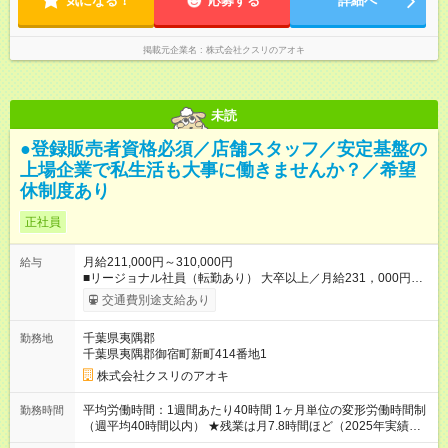
気になる！
応募する
詳細へ
時 ※勤務時間は店舗により異なります。 ＜シフト例＞ 早番：8
時00分～17時00分 中番：11時～20時 遅番：13時～22時
掲載元企業名
株式会社クスリのアオキ
未読
●登録販売者資格必須／店舗スタッフ／安定基盤の
上場企業で私生活も大事に働きませんか？／希望
休制度あり
正社員
月給211,000円～310,000円
給与
■リージョナル社員（転勤あり） 大卒以上／月給231，000円～
310，000円 高卒以上／月給211，000円～310，000円 ★エリア
交通費別途支給あり
手当（石川県、富山県、福井県、岐阜県、群馬県、茨城県 月1
万円）を会社規定に基づき別途支給 ★別途、賞与（年2回）、各
千葉県夷隅郡
勤務地
種手当あり ★登録販売者資格保持者への月1万円支給を含む（実
千葉県夷隅郡御宿町新町414番地1
務経験がない方にも同額を支給） ※ただし、短時間勤務・早番
固定社員は当社規定に従い額が変動 ＝＝＝＝＝＝＝＝＝＝＝＝
株式会社クスリのアオキ
＝＝ ★職務給制度で実力次第で収入アップ！ 職務内容に応じて
給与が支払われ、昇格試験なく役職に就いた時点で年収がUPす
平均労働時間：1週間あたり40時間 1ヶ月単位の変形労働時間制
勤務時間
る制度です。 約4割の社員が入社3年目で店長に就いています。
（週平均40時間以内） ★残業は月7.8時間ほど（2025年実績）
昇格すると、最大500万円の年収を手にできます。 ＝＝＝＝＝
＜店舗の基本営業時間＞ 9時～22時 ※勤務時間は店舗により異