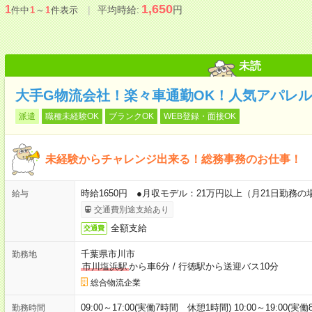
1,650
1
平均時給:
円
件中
1
～
1
件表示
未読
大手G物流会社！楽々車通勤OK！人気アパレ
派遣
職種未経験OK
ブランクOK
WEB登録・面接OK
未経験からチャレンジ出来る！総務事務のお仕事！
時給1650円 ●月収モデル：21万円以上（月21日勤務
給与
交通費別途支給あり
全額支給
交通費
千葉県市川市
勤務地
市川塩浜駅
から車6分
/
行徳駅から送迎バス10分
総合物流企業
09:00～17:00(実働7時間 休憩1時間) 10:00～19:00(
勤務時間