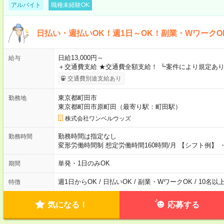
アルバイト
職種未経験OK
日払い・週払いOK！週1日～OK！副業・WワークO
日給13,000円～
給与
＋交通費支給 ★交通費全額支給！ ┗案件により規定あり
交通費別途支給あり
東京都町田市
勤務地
東京都町田市原町田（最寄り駅：町田駅）
株式会社ワンベルウッズ
勤務時間は指定なし
勤務時間
変形労働時間制 想定労働時間160時間/月 【シフト例】 ・8
単発・1日のみOK
期間
週1日からOK / 日払いOK / 副業・WワークOK / 10名
特徴
気になる！
応募する