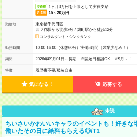
1ヶ月3万円を上限として実費支給
交通費
15～20万円
月収例
東京都千代田区
勤務地
四ツ谷駅から徒歩2分
/
麹町駅から徒歩13分
コンサルタント・シンクタンク
10:00-16:00（休憩60分）実働5時間（残業少なめ！）
勤務時間
2026年09月01日～長期 ※開始日相談OK ※9月～！
期間
履歴書不要
/
服装自由
特徴
気になる！
応募する
未読
ちいさいかわいいキャラのイベントも！好きな
働いたその日に給料もらえる◎/T1