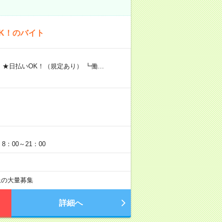
K！のバイト
 ★日払いOK！（規定あり） ┗働…
：00～21：00
以上の大量募集
詳細へ