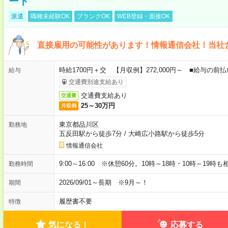
ート
派遣
職種未経験OK
ブランクOK
WEB登録・面接OK
直接雇用の可能性があります！情報通信会社！当社
時給1700円＋交 【月収例】272,000円～ ■給与の
給与
交通費別途支給あり
交通費支給あり
交通費
25～30万円
月収例
東京都品川区
勤務地
五反田駅から徒歩7分
/
大崎広小路駅から徒歩5分
情報通信会社
9:00～16:00 ※休憩60分。10時～18時・10時～19時
勤務時間
2026/09/01～長期 ※9月～！
期間
履歴書不要
特徴
気になる！
応募する