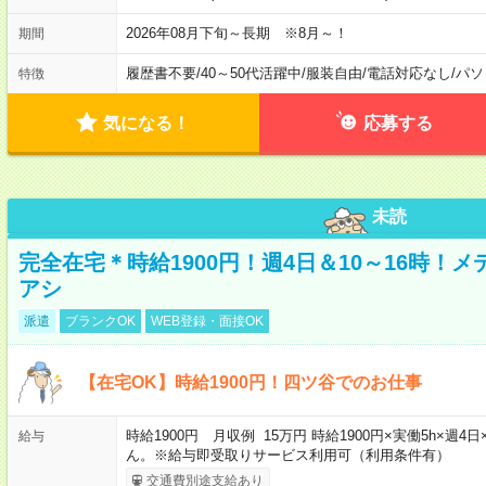
2026年08月下旬～長期 ※8月～！
期間
履歴書不要
/
40～50代活躍中
/
服装自由
/
電話対応なし
/
パソ
特徴
気になる！
応募する
未読
完全在宅＊時給1900円！週4日＆10～16時！
アシ
派遣
ブランクOK
WEB登録・面接OK
【在宅OK】時給1900円！四ツ谷でのお仕事
時給1900円 月収例 15万円 時給1900円×実働5h×
給与
ん。※給与即受取りサービス利用可（利用条件有）
交通費別途支給あり