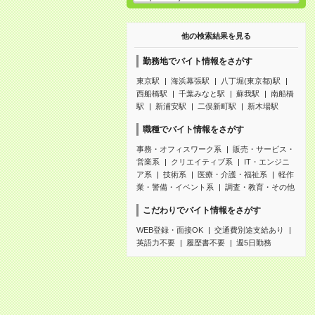
他の検索結果を見る
勤務地でバイト情報をさがす
東京駅
海浜幕張駅
八丁堀(東京都)駅
西船橋駅
千葉みなと駅
蘇我駅
南船橋
駅
新浦安駅
二俣新町駅
新木場駅
職種でバイト情報をさがす
事務・オフィスワーク系
販売・サービス・
営業系
クリエイティブ系
IT・エンジニ
ア系
技術系
医療・介護・福祉系
軽作
業・警備・イベント系
調査・教育・その他
こだわりでバイト情報をさがす
WEB登録・面接OK
交通費別途支給あり
英語力不要
履歴書不要
週5日勤務