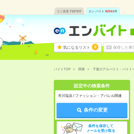
エン派遣
71573
件
エン バイト
82531
件
0
気になるリスト
保存した希
バイトTOP
関東
千葉のアルバイト・バイト
設定中の検索条件
市川塩浜 / ファッション・アパレル関連
条件の変更
条件を保存して
メールを受け取る