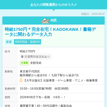
あなたの閲覧履歴からのオススメ
掲載日：2026.08.07
未読
時給1750円＊完全在宅！KADOKAWA！書籍デ
ータに関わるデータ入力
派遣
WEB登録・面接OK
時給1750円
給与
交通費別途支給あり
全額支給
交通費
東京都千代田区
勤務地
飯田橋駅から徒歩3分
/
九段下駅から徒歩7分
【大手出版社】出版事業・ゲーム事業・アニメ・映像事業
10:00～18:00(実働7時間 休憩1時間)
勤務時間
2026年08月下旬～長期 ※8月～！
期間
履歴書不要
/
40～50代活躍中
/
服装自由
特徴