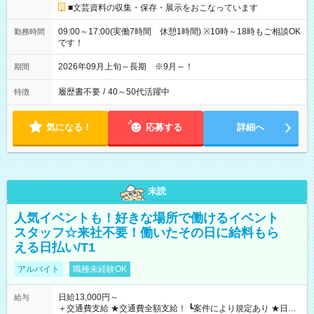
■文芸資料の収集・保存・展示をおこなっています
09:00～17:00(実働7時間 休憩1時間) ※10時～18時もご相談OK
勤務時間
です！
2026年09月上旬～長期 ※9月～！
期間
履歴書不要
/
40～50代活躍中
特徴
気になる！
応募する
詳細へ
未読
人気イベントも！好きな場所で働けるイベント
スタッフ☆来社不要！働いたその日に給料もら
える日払い/T1
アルバイト
職種未経験OK
日給13,000円～
給与
＋交通費支給 ★交通費全額支給！ ┗案件により規定あり ★日払