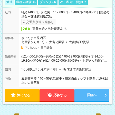
派遣
職種未経験OK
ブランクOK
WEB登録・面接OK
時給1400円／月収例：117,600円＝1,400円×4時間×21日勤務の
給与
場合＋交通費別途支給
交通費別途支給あり
実費支給／当社規定あり。
交通費
さいたま市見沼区
勤務地
七里駅から車6分
/
大宮公園駅
/
大宮(埼玉県)駅
アパレル・日用雑貨
(1)14:00-18:00(休憩0分) (2)14:00-19:00(休憩0分) (3)14:00-
勤務時間
19:30(休憩0分) (4)14:00-20:00(休憩45分) ※お好きな時間が選べ
ます
1ヶ月以上3ヶ月未満／即日～8月末までの期間限定
期間
履歴書不要
/
40～50代活躍中
/
服装自由
/
シフト勤務
/
10名以
特徴
上の大量募集
気になる！
応募する
詳細へ