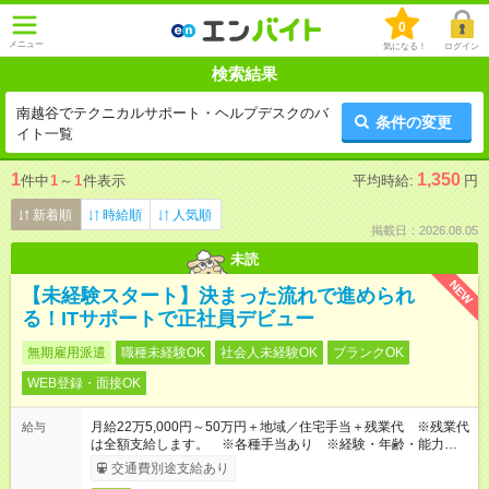
0
メニュー
気になる！
ログイン
検索結果
南越谷でテクニカルサポート・ヘルプデスクのバ
条件の変更
イト一覧
1
1,350
件中
1
～
1
件表示
平均時給:
円
新着順
時給順
人気順
掲載日：2026.08.05
未読
NEW
【未経験スタート】決まった流れで進められ
る！ITサポートで正社員デビュー
無期雇用派遣
職種未経験OK
社会人未経験OK
ブランクOK
WEB登録・面接OK
月給22万5,000円～50万円＋地域／住宅手当＋残業代 ※残業代
給与
は全額支給します。 ※各種手当あり ※経験・年齢・能力等を
考慮して加給・優遇します。
交通費別途支給あり