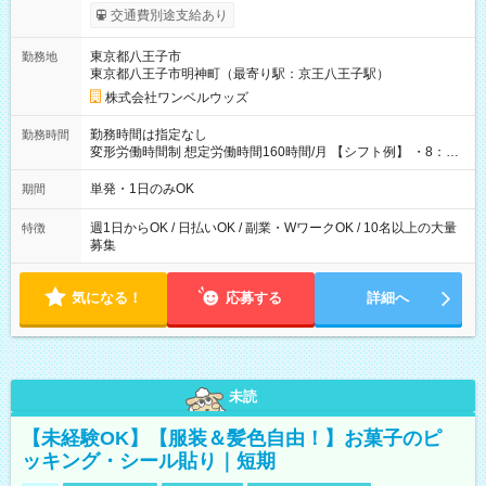
いOK！（規定あり） ┗働いたその日に現金GET♪ お仕事後はコ
交通費別途支給あり
ンビニATMから 日払い分を引き落とせます！ 【試用期間】試
用期間なし
東京都八王子市
勤務地
東京都八王子市明神町（最寄り駅：京王八王子駅）
株式会社ワンベルウッズ
勤務時間は指定なし
勤務時間
変形労働時間制 想定労働時間160時間/月 【シフト例】 ・8：00
～21：00
単発・1日のみOK
期間
週1日からOK / 日払いOK / 副業・WワークOK / 10名以上の大量
特徴
募集
気になる！
応募する
詳細へ
未読
【未経験OK】【服装＆髪色自由！】お菓子のピ
ッキング・シール貼り｜短期