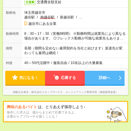
交通費全額支給
交通費
埼玉県越谷市
勤務地
越谷駅
/
南越谷駅
/
新越谷駅
/
…
越谷市にある企業
8：30～17：30（実働8時間） ※勤務時間は就業先により異なる
勤務時間
場合があります。 ◎フレックス勤務が可能な就業先もありま
す。 ◎今よりもさらに働きやすい環境をつくるべく、 働き方
改革に全社をあげて取り組んでいます。
長期（期間を定めない雇用契約を当社と結びます）派遣先が変
期間
わっても雇用は継続！
40～50代活躍中
/
服装自由
/
10名以上の大量募集
特徴
気になる！
応募する
詳細へ
掲載元企業名
株式会社スタッフサービス エンジニアリング事業本部（無期雇用派遣）
興味のあるバイト
は、とりあえず保存しよう♪
保存した求人は、後からまとめて応募できるよ。
企業からアプローチが届くことも！