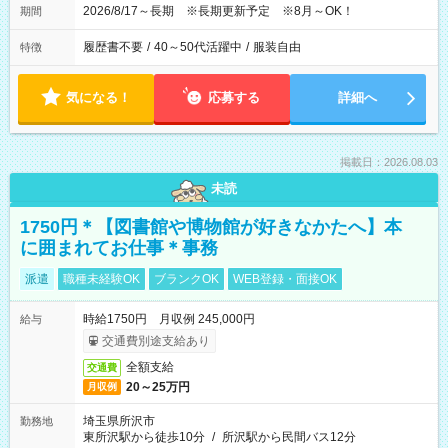
2026/8/17～長期 ※長期更新予定 ※8月～OK！
期間
履歴書不要
/
40～50代活躍中
/
服装自由
特徴
気になる！
応募する
詳細へ
掲載日：2026.08.03
未読
1750円＊【図書館や博物館が好きなかたへ】本
に囲まれてお仕事＊事務
派遣
職種未経験OK
ブランクOK
WEB登録・面接OK
時給1750円 月収例 245,000円
給与
交通費別途支給あり
全額支給
交通費
20～25万円
月収例
埼玉県所沢市
勤務地
東所沢駅から徒歩10分
/
所沢駅から民間バス12分