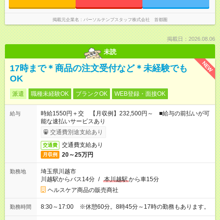
掲載元企業名
パーソルテンプスタッフ株式会社 首都圏
掲載日：2026.08.06
未読
NEW
17時まで＊商品の注文受付など＊未経験でも
OK
派遣
職種未経験OK
ブランクOK
WEB登録・面接OK
時給1550円＋交 【月収例】232,500円～ ■給与の前払いが可
給与
能な速払いサービスあり
交通費別途支給あり
交通費支給あり
交通費
20～25万円
月収例
埼玉県川越市
勤務地
川越駅からバス14分
/
本川越駅
から車15分
ヘルスケア商品の販売商社
8:30～17:00 ※休憩60分。8時45分～17時の勤務もあります。
勤務時間