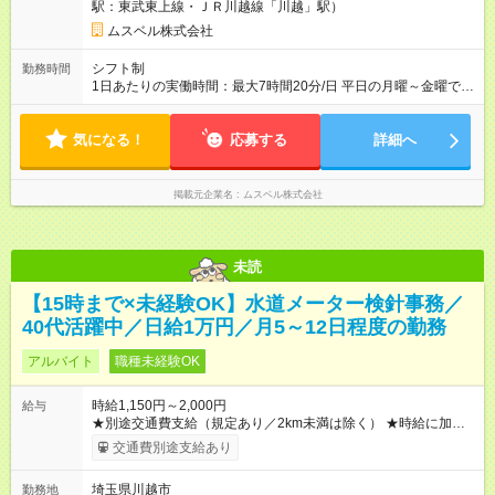
駅：東武東上線・ＪＲ川越線「川越」駅）
ムスベル株式会社
シフト制
勤務時間
1日あたりの実働時間：最大7時間20分/日 平日の月曜～金曜でご
勤務いただきます。土日祝がお休みとなります。 ＜シフト例＞
9時50分～16時00分 9時50分～17時00分 9時50分～18時30分
気になる！
休憩80分
応募する
詳細へ
掲載元企業名
ムスベル株式会社
未読
【15時まで×未経験OK】水道メーター検針事務／
40代活躍中／日給1万円／月5～12日程度の勤務
アルバイト
職種未経験OK
時給1,150円～2,000円
給与
★別途交通費支給（規定あり／2km未満は除く） ★時給に加え
て、加算給あり！ ※116件目から1件あたり50円の加算給支給
交通費別途支給あり
【給与例】 日額5750円＋加算給（4250円）＝日給10,000円 ※
日給保障以降（116件目から）は、1件50円の加算給がつきま
埼玉県川越市
勤務地
す。 なので、5時間で計算すると『時給2000円』に！！ 【試