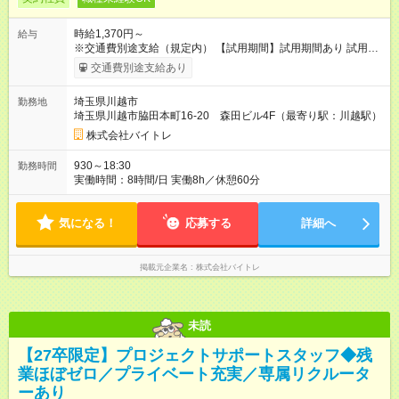
時給1,370円～
給与
※交通費別途支給（規定内） 【試用期間】試用期間あり 試用期
間の長さ：2ヶ月 雇用形態、給与は本採用時と同じです。
交通費別途支給あり
埼玉県川越市
勤務地
埼玉県川越市脇田本町16-20 森田ビル4F（最寄り駅：川越駅）
株式会社バイトレ
930～18:30
勤務時間
実働時間：8時間/日 実働8h／休憩60分
気になる！
応募する
詳細へ
掲載元企業名
株式会社バイトレ
未読
【27卒限定】プロジェクトサポートスタッフ◆残
業ほぼゼロ／プライベート充実／専属リクルータ
ーあり