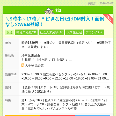
掲載日：2026.08.07
未読
NEW
＼9時半～17時／＊好きな日だけDM封入！面倒
なしのWEB登録！
派遣
職種未経験OK
社会人未経験OK
大学生歓迎
ブランクOK
時給1339円～ ■日払い・翌日振込OK（規定あり） ■初勤務手
給与
当（※規定による）
埼玉県川越市
勤務地
川越駅
/
川越市駅
/
西川越駅
/
…
大手物流企業
9:30～16:30 ▼他にも選べるシフトいろいろ！ ■9:00～18:00
勤務時間
■10:00～18:00 ■9:00～12:00 ■13:00～18:00 ■13:00～21:00
■22:00～翌6:00 など あなたの希望を教えてください！
【急募＊即日スタートOK】登録後は好きな時に働けます！（業
期間
法に基づく規定あり）
週1日からOK
/
日払いOK
/
履歴書不要
/
40～50代活躍中
/
副
特徴
業・WワークOK
/
服装自由
/
シフト勤務
/
10名以上の大量募
集
/
電話対応なし
/
パソコンスキル不要