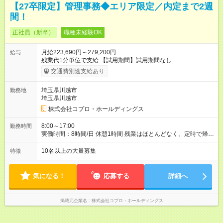
【27卒限定】管理事務◆エリア限定／内定まで2週
間！
正社員（新卒）
職種未経験OK
月給223,690円～279,200円
給与
残業代1分単位で支給 【試用期間】試用期間なし
交通費別途支給あり
埼玉県川越市
勤務地
埼玉県川越市
株式会社コプロ・ホールディングス
8:00～17:00
勤務時間
実働時間：8時間/日 休憩1時間 残業はほとんどなく、定時で帰れ
る日が多い働き方です。 毎日の業務は進捗管理や事務が中心な
ので、 「今日やるべき仕事」が終われば、自然と区切りをつけ
10名以上の大量募集
特徴
やすいのが特長。 突発的な対応も少なく、無理をさせない働き
方を大切にしています。
気になる！
応募する
詳細へ
掲載元企業名
株式会社コプロ・ホールディングス