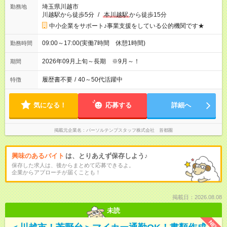
埼玉県川越市
勤務地
川越駅から徒歩5分
/
本川越駅
から徒歩15分
中小企業をサポート♪事業支援をしている公的機関です★
09:00～17:00(実働7時間 休憩1時間)
勤務時間
2026年09月上旬～長期 ※9月～！
期間
履歴書不要
/
40～50代活躍中
特徴
気になる！
応募する
詳細へ
掲載元企業名
パーソルテンプスタッフ株式会社 首都圏
興味のあるバイト
は、とりあえず保存しよう♪
保存した求人は、後からまとめて応募できるよ。
企業からアプローチが届くことも！
掲載日：2026.08.08
未読
NEW