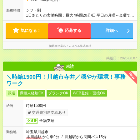
シフト制
勤務時間
1日あたりの実働時間：最大7時間20分/日 平日の月曜～金曜でご
勤務いただきます。土日祝がお休みとなります。 ＜シフト例＞
9時50分～16時00分 9時50分～17時00分 9時50分～18時30分
気になる！
休憩80分
応募する
詳細へ
掲載元企業名
ムスベル株式会社
掲載日：2026.08.07
未読
NEW
＼時給1500円！川越市寺井／穏やか環境！事務
ワーク
派遣
職種未経験OK
ブランクOK
WEB登録・面接OK
時給1500円
給与
交通費別途支給あり
全額支給
交通費
埼玉県川越市
勤務地
本川越駅
から車9分
/
川越駅から民間バス15分