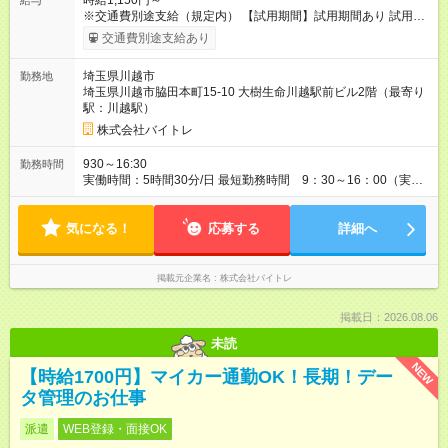
時給1,150円～
給与
※交通費別途支給（規定内） 【試用期間】試用期間あり 試用期
間の長さ：2ヶ月 雇用形態、給与は本採用時と同じです。
交通費別途支給あり
埼玉県川越市
勤務地
埼玉県川越市脇田本町15-10 大樹生命川越駅前ビル2階（最寄り
駅：川越駅）
株式会社バイトレ
930～16:30
勤務時間
実働時間：5時間30分/日 最短勤務時間 9：30～16：00（実働
5.5時間） 9：30～16：30（実働6時間）、9：30～17：00（実
働6.5時間）など勤務時間選択可 ※週4日～相談可
気になる！
応募する
詳細へ
掲載元企業名
株式会社バイトレ
掲載日：2026.08.06
未読
NEW
【時給1700円】マイカー通勤OK！長期！デー
タ管理のお仕事
派遣
WEB登録・面接OK