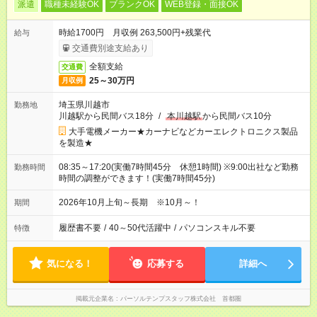
派遣
職種未経験OK
ブランクOK
WEB登録・面接OK
時給1700円 月収例 263,500円+残業代
給与
交通費別途支給あり
全額支給
交通費
25～30万円
月収例
埼玉県川越市
勤務地
川越駅から民間バス18分
/
本川越駅
から民間バス10分
大手電機メーカー★カーナビなどカーエレクトロニクス製品
を製造★
08:35～17:20(実働7時間45分 休憩1時間) ※9:00出社など勤務
勤務時間
時間の調整ができます！(実働7時間45分)
2026年10月上旬～長期 ※10月～！
期間
履歴書不要
/
40～50代活躍中
/
パソコンスキル不要
特徴
気になる！
応募する
詳細へ
掲載元企業名
パーソルテンプスタッフ株式会社 首都圏