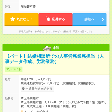
履歴書不要
特徴
気になる！
応募する
詳細へ
掲載元企業名
株式会社スタッフサービス（神奈川・千葉・埼玉エリア）
未読
【パート】結婚相談所での人事労務業務担当（人
事データ作成、労務業務）
アルバイト
時給1,200円～1,200円
給与
業績連動賞与有(～50,000円) 【試用期間】試用期間なし
交通費別途支給あり
埼玉県川越市
勤務地
埼玉県川越市脇田町17－8 アトランタビル弐号館３階（最寄り
駅：東武東上線・ＪＲ川越線「川越」駅）
ムスベル株式会社