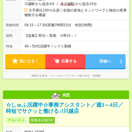
川越駅から徒歩3分
/
本川越駅
から徒歩15分
大手商社100％出資◇全国の産地とネットワークと独自の青果
物取引を構築
09:15～17:30(実働7時間15分 休憩1時間)
勤務時間
【急募】即日～長期 ※即日～！
期間
40～50代活躍中
/
シフト勤務
特徴
気になる！
応募する
詳細へ
掲載元企業名
パーソルテンプスタッフ株式会社 首都圏
未読
☆しゅふ活躍中☆事務アシスタント／週3～4日／
時短でサクッと働ける♪/川越店
アルバイト
職種未経験OK