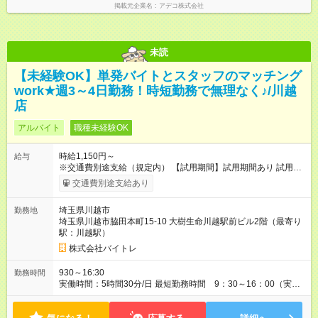
掲載元企業名
アデコ株式会社
未読
【未経験OK】単発バイトとスタッフのマッチング
work★週3～4日勤務！時短勤務で無理なく♪/川越
店
アルバイト
職種未経験OK
時給1,150円～
給与
※交通費別途支給（規定内） 【試用期間】試用期間あり 試用期
間の長さ：2ヶ月 雇用形態、給与は本採用時と同じです。
交通費別途支給あり
埼玉県川越市
勤務地
埼玉県川越市脇田本町15-10 大樹生命川越駅前ビル2階（最寄り
駅：川越駅）
株式会社バイトレ
930～16:30
勤務時間
実働時間：5時間30分/日 最短勤務時間 9：30～16：00（実働
5.5時間） 9：30～16：30（実働6時間）、9：30～17：00（実
働6.5時間）など勤務時間選択可 ※週4日～相談可