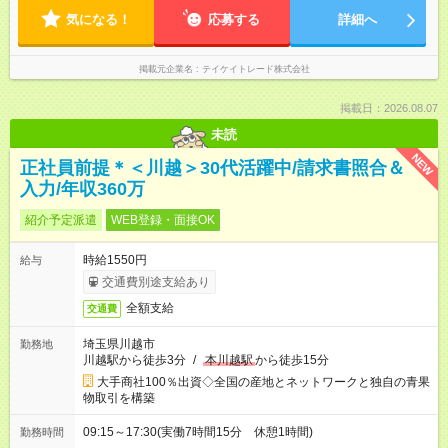
気になる！
応募する
詳細へ
掲載元企業名
テイケイトレード株式会社
掲載日：2026.08.07
未読
NEW
正社員前提＊＜川越＞30代活躍中/請求書照合＆
入力/年収360万
紹介予定派遣
WEB登録・面接OK
時給1550円
給与
交通費別途支給あり
全額支給
交通費
埼玉県川越市
勤務地
川越駅から徒歩3分
/
本川越駅
から徒歩15分
大手商社100％出資◇全国の産地とネットワークと独自の青果
物取引を構築
09:15～17:30(実働7時間15分 休憩1時間)
勤務時間