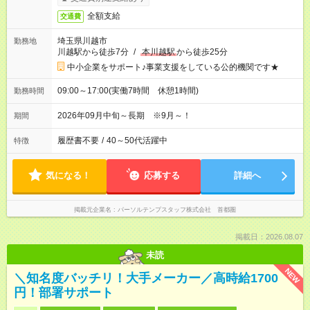
全額支給
交通費
埼玉県川越市
勤務地
川越駅から徒歩7分
/
本川越駅
から徒歩25分
中小企業をサポート♪事業支援をしている公的機関です★
09:00～17:00(実働7時間 休憩1時間)
勤務時間
2026年09月中旬～長期 ※9月～！
期間
履歴書不要
/
40～50代活躍中
特徴
気になる！
応募する
詳細へ
掲載元企業名
パーソルテンプスタッフ株式会社 首都圏
掲載日：2026.08.07
未読
NEW
＼知名度バッチリ！大手メーカー／高時給1700
円！部署サポート