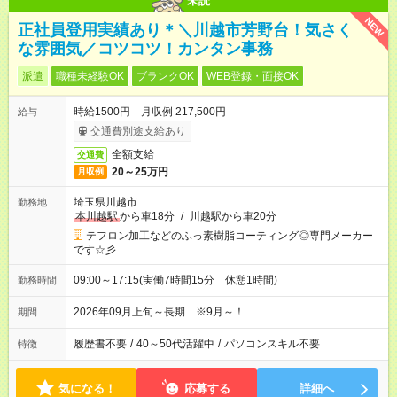
未読
NEW
正社員登用実績あり＊＼川越市芳野台！気さく
な雰囲気／コツコツ！カンタン事務
派遣
職種未経験OK
ブランクOK
WEB登録・面接OK
時給1500円 月収例 217,500円
給与
交通費別途支給あり
全額支給
交通費
20～25万円
月収例
埼玉県川越市
勤務地
本川越駅
から車18分
/
川越駅から車20分
テフロン加工などのふっ素樹脂コーティング◎専門メーカー
です☆彡
09:00～17:15(実働7時間15分 休憩1時間)
勤務時間
2026年09月上旬～長期 ※9月～！
期間
履歴書不要
/
40～50代活躍中
/
パソコンスキル不要
特徴
気になる！
応募する
詳細へ