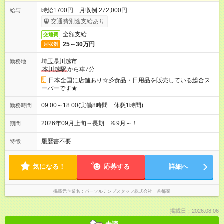
時給1700円 月収例 272,000円
給与
交通費別途支給あり
全額支給
交通費
25～30万円
月収例
埼玉県川越市
勤務地
本川越駅
から車7分
日本全国に店舗あり☆彡食品・日用品を販売している総合ス
ーパーです★
09:00～18:00(実働8時間 休憩1時間)
勤務時間
2026年09月上旬～長期 ※9月～！
期間
履歴書不要
特徴
気になる！
応募する
詳細へ
掲載元企業名
パーソルテンプスタッフ株式会社 首都圏
掲載日：2026.08.06