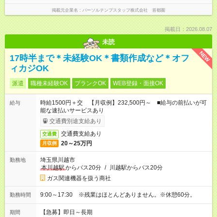
掲載元企業名
パーソルテンプスタッフ株式会社 首都圏
掲載日：2026.08.07
未読
NEW
17時半まで＊未経験OK＊書類作成など＊オフ
ィカジOK
派遣
職種未経験OK
ブランクOK
WEB登録・面接OK
時給1500円＋交 【月収例】232,500円～ ■給与の前払いが可
給与
能な速払いサービスあり
交通費別途支給あり
交通費支給あり
交通費
20～25万円
月収例
埼玉県川越市
勤務地
本川越駅
からバス20分
/
川越駅からバス20分
ガス関連機器を扱う商社
9:00～17:30 ※残業はほとんどありません。※休憩60分。
勤務時間
【急募】即日～長期
期間