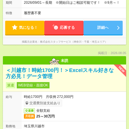
2026/09/01～長期 ※開始日はご相談可能です！ ※9月～！
期間
履歴書不要
特徴
気になる！
応募する
詳細へ
掲載元企業名
株式会社スタッフサービス（神奈川・千葉・埼玉エリア）
掲載日：2026.08.05
未読
NEW
＜川越市！時給1700円！＞Excelスキル好きな
方必見！データ管理
派遣
WEB登録・面接OK
時給1700円 月収例 272,000円
給与
交通費別途支給あり
全額支給
交通費
25～30万円
月収例
埼玉県川越市
勤務地