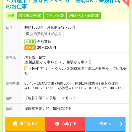
＜川越市！芳野台＞マイカー通勤OK！書類作成
のお仕事
派遣
職種未経験OK
ブランクOK
WEB登録・面接OK
時給1550円 月収例 242,730円
給与
交通費別途支給あり
全額支給
交通費
20～25万円
月収例
埼玉県川越市
勤務地
本川越駅
から車17分
/
川越駅から車20分
＜HAPPYリサイクル♪＞SDGS車中古部品の販売をしている会
社
08:45～18:05(実働7時間50分 休憩1時間30分) ※お昼休憩
勤務時間
⇒12：00～13：00 小休憩⇒10：00～10：15、15：00～15：
15
【急募】即日～長期 ※8月～！
期間
履歴書不要
/
40～50代活躍中
特徴
気になる！
応募する
詳細へ