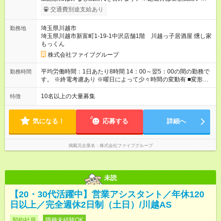
ます。 みなし残業代 55,495円／月 みなし残業時間 36時間／月
交通費別途支給あり
■昇給あり 年2回の給与査定による ■賞与あり ■前払い賞与あり
金額に関しては年次で変動あり ■昇格あり ■役職手当 ■深夜手当
埼玉県川越市
勤務地
■残業手当あり ■交通費支給（上限3万円/月） ■引越し手当 敷
埼玉県川越市新富町1-19-1中沢店舗1階 川越っ子居酒屋 燻し家
金・礼金・保証金・保険料の初期費用+荷物運搬費を支給 ※規定
もっくん
あり ■積立金制度 給与ならびに賞与から積立を行える(年利2%)
シフトは22:00～翌5:00の深夜帯に入ってもらうこともありま
株式会社ファイブグループ
す。 一般的な飲食業では、この深夜帯のお給料は「みなし」と
して基本給に含まれることがしばしば・・・ でもファイブでは
平均労働時間：1日あたり8時間 14：00～翌5：00の間の勤務で
勤務時間
「別途」深夜手当を支給！ ただキツいだけの深夜業務では心か
す。 ※終電考慮あり ※曜日によって少々時間の変動有 ■変形労
ら楽しい接客は出来ません。 頑張りに対しては誠実に向き合っ
働時間制 ■実労働時間：8時間程度 ■休憩時間：1時間程度～2時
てしっかり還元することを大事にしています！ 【試用期間】試
間 休憩時間は勤務時間による ■月平均所定労働時間：173時間 ■
10名以上の大量募集
特徴
用期間あり 試用期間の長さ：3ヶ月 雇用形態、給与は本採用時
平均残業時間：42時間程度 平均労働時間：1日あたり8時間
と同じです。
14：00～翌5：00の間の勤務です。 ※終電考慮あり ※曜日によ
って少々時間の変動有 ■変形労働時間制 ■実労働時間：8時間程
気になる！
応募する
詳細へ
度 ■休憩時間：1時間程度～2時間 休憩時間は勤務時間による ■
月平均所定労働時間：173時間 ■平均残業時間：42時間程度
掲載元企業名
株式会社ファイブグループ
未読
【20・30代活躍中】営業アシスタント／年休120
日以上／完全週休2日制（土日）/川越AS
契約社員
職種未経験OK