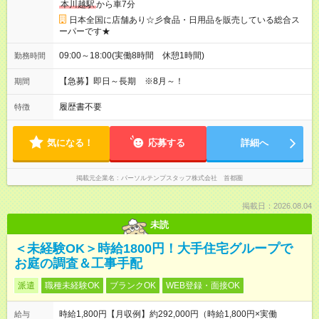
本川越駅
から車7分
日本全国に店舗あり☆彡食品・日用品を販売している総合ス
ーパーです★
09:00～18:00(実働8時間 休憩1時間)
勤務時間
【急募】即日～長期 ※8月～！
期間
履歴書不要
特徴
気になる！
応募する
詳細へ
掲載元企業名
パーソルテンプスタッフ株式会社 首都圏
掲載日：2026.08.04
未読
＜未経験OK＞時給1800円！大手住宅グループで
お庭の調査＆工事手配
派遣
職種未経験OK
ブランクOK
WEB登録・面接OK
時給1,800円【月収例】約292,000円（時給1,800円×実働
給与