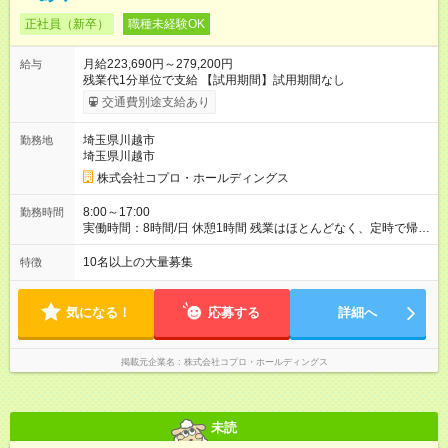
正社員（新卒）
職種未経験OK
月給223,690円～279,200円
給与
残業代1分単位で支給 【試用期間】試用期間なし
交通費別途支給あり
埼玉県川越市
勤務地
埼玉県川越市
株式会社コプロ・ホールディングス
8:00～17:00
勤務時間
実働時間：8時間/日 休憩1時間 残業はほとんどなく、定時で帰れ
る日が多い働き方です。 毎日の業務は進捗管理や事務が中心な
ので、 「今日やるべき仕事」が終われば、自然と区切りをつけ
10名以上の大量募集
特徴
やすいのが特長。 突発的な対応も少なく、無理をさせない働き
方を大切にしています。
気になる！
応募する
詳細へ
掲載元企業名
株式会社コプロ・ホールディングス
未読