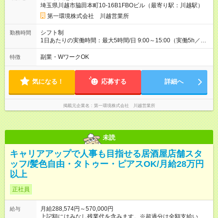
埼玉県川越市脇田本町10-16B1FBOビル（最寄り駅：川越駅）
用期間】試用期間あり 試用期間の長さ：3ヶ月 雇用形態、給与
は本採用時と同じです。
第一環境株式会社 川越営業所
シフト制
勤務時間
1日あたりの実働時間：最大5時間/日 9:00～15:00（実働5h／休
憩1h） ※毎月1日～15日頃の間で10日程度勤務 ※上記時間内で
担当地区の検針が終わりましたら、帰宅可能です◎ ※家庭都合の
副業・WワークOK
特徴
シフト調整可
気になる！
応募する
詳細へ
掲載元企業名
第一環境株式会社 川越営業所
未読
キャリアアップで人事も目指せる居酒屋店舗スタ
ッフ/髪色自由・タトゥー・ピアスOK/月給28万円
以上
正社員
月給288,574円～570,000円
給与
上記額にはみなし残業代を含みます。※超過分は全額支給いたし