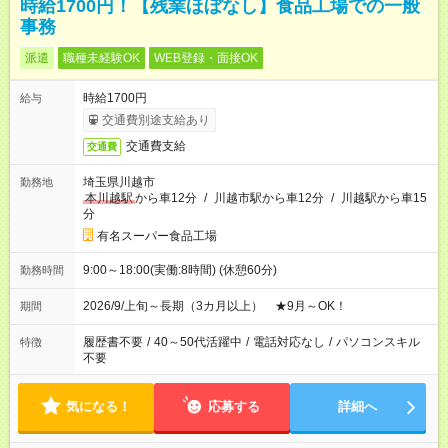
時給1700円！【残業ほぼなし】食品工場での一般
事務
派遣
職種未経験OK
WEB登録・面接OK
時給1700円
給与
交通費別途支給あり
交通費支給
交通費
埼玉県川越市
勤務地
本川越駅
から車12分
/
川越市駅から車12分
/
川越駅から車15
分
有名スーパー食品工場
9:00～18:00(実働:8時間) (休憩60分)
勤務時間
2026/9/上旬～長期（3カ月以上） ★9月～OK！
期間
履歴書不要
/
40～50代活躍中
/
電話対応なし
/
パソコンスキル
特徴
不要
気になる！
応募する
詳細へ