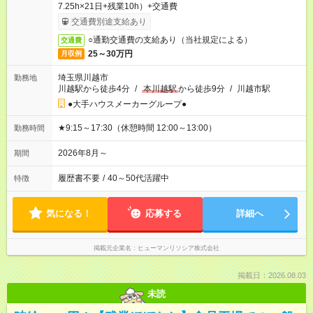
7.25h×21日+残業10h）+交通費
交通費別途支給あり
○通勤交通費の支給あり（当社規定による）
交通費
25～30万円
月収例
埼玉県川越市
勤務地
川越駅から徒歩4分
/
本川越駅
から徒歩9分
/
川越市駅
●大手ハウスメーカーグループ●
★9:15～17:30（休憩時間 12:00～13:00）
勤務時間
2026年8月～
期間
履歴書不要
/
40～50代活躍中
特徴
気になる！
応募する
詳細へ
掲載元企業名
ヒューマンリソシア株式会社
掲載日：2026.08.03
未読