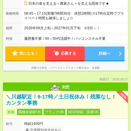
日本の食を支える＜農家さん＞を支える団体です★
08:45～17:15(実働7時間30分 休憩1時間) ※17時台定時でプラ
勤務時間
イベート時間も確保しましょ☆
2026年09月上旬～2027年01月下旬 ※9月～！
期間
履歴書不要
/
40～50代活躍中
/
パソコンスキル不要
特徴
気になる！
応募する
詳細へ
掲載元企業名
パーソルテンプスタッフ株式会社 首都圏
掲載日：2026.08.07
未読
NEW
＼川越駅近！9-17時／土日祝休み！残業なし！
カンタン事務
派遣
職種未経験OK
ブランクOK
WEB登録・面接OK
時給1400円
給与
交通費別途支給あり