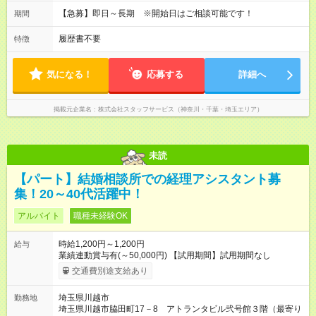
【急募】即日～長期 ※開始日はご相談可能です！
期間
履歴書不要
特徴
気になる！
応募する
詳細へ
掲載元企業名
株式会社スタッフサービス（神奈川・千葉・埼玉エリア）
未読
【パート】結婚相談所での経理アシスタント募
集！20～40代活躍中！
アルバイト
職種未経験OK
時給1,200円～1,200円
給与
業績連動賞与有(～50,000円) 【試用期間】試用期間なし
交通費別途支給あり
埼玉県川越市
勤務地
埼玉県川越市脇田町17－8 アトランタビル弐号館３階（最寄り