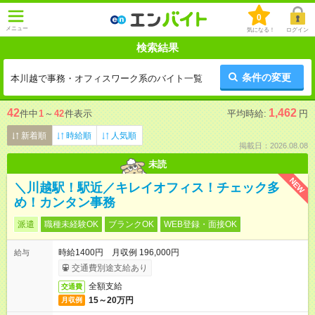
0
メニュー
気になる！
ログイン
検索結果
条件の変更
本川越で事務・オフィスワーク系のバイト一覧
42
1,462
件中
1
～
42
件表示
平均時給:
円
新着順
時給順
人気順
掲載日：2026.08.08
未読
NEW
＼川越駅！駅近／キレイオフィス！チェック多
め！カンタン事務
派遣
職種未経験OK
ブランクOK
WEB登録・面接OK
時給1400円 月収例 196,000円
給与
交通費別途支給あり
全額支給
交通費
15～20万円
月収例