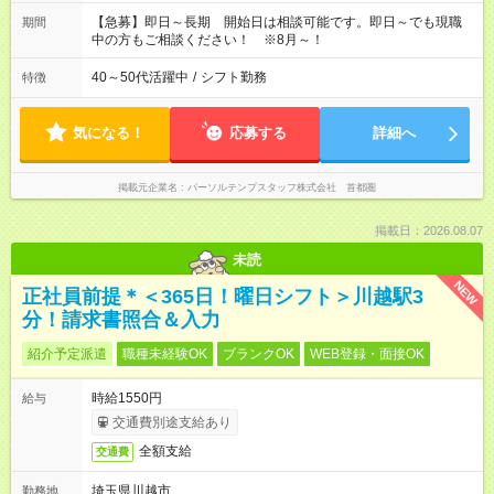
【急募】即日～長期 開始日は相談可能です。即日～でも現職
期間
中の方もご相談ください！ ※8月～！
40～50代活躍中
/
シフト勤務
特徴
気になる！
応募する
詳細へ
掲載元企業名
パーソルテンプスタッフ株式会社 首都圏
掲載日：2026.08.07
未読
NEW
正社員前提＊＜365日！曜日シフト＞川越駅3
分！請求書照合＆入力
紹介予定派遣
職種未経験OK
ブランクOK
WEB登録・面接OK
時給1550円
給与
交通費別途支給あり
全額支給
交通費
埼玉県川越市
勤務地