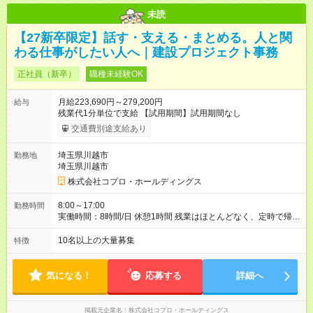
未読
【27新卒限定】話す・支える・まとめる。人と関
わる仕事がしたい人へ｜建設プロジェクト事務
正社員（新卒）
職種未経験OK
月給223,690円～279,200円
給与
残業代1分単位で支給 【試用期間】試用期間なし
交通費別途支給あり
埼玉県川越市
勤務地
埼玉県川越市
株式会社コプロ・ホールディングス
8:00～17:00
勤務時間
実働時間：8時間/日 休憩1時間 残業はほとんどなく、定時で帰れ
る日が多い働き方です。 毎日の業務は進捗管理や事務が中心な
ので、 「今日やるべき仕事」が終われば、自然と区切りをつけ
10名以上の大量募集
特徴
やすいのが特長。 突発的な対応も少なく、無理をさせない働き
方を大切にしています。
気になる！
応募する
詳細へ
掲載元企業名
株式会社コプロ・ホールディングス