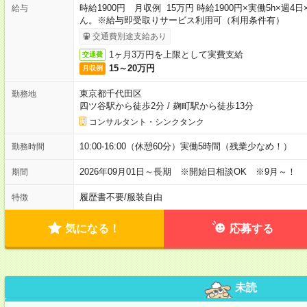
時給1900円 月収例 15万円 時給1900円×実働5h×
給与
ん。※給与即受取りサービス利用可（利用条件有）
交通費別途支給あり
1ヶ月3万円を上限として実費支給
交通費
15～20万円
月収例
東京都千代田区
勤務地
四ツ谷駅から徒歩2分
/
麹町駅から徒歩13分
コンサルタント・シンクタンク
10:00-16:00（休憩60分）実働5時間（残業少なめ！）
勤務時間
2026年09月01日～長期 ※開始日相談OK ※9月～！
期間
履歴書不要
/
服装自由
特徴
気になる！
応募する
未読