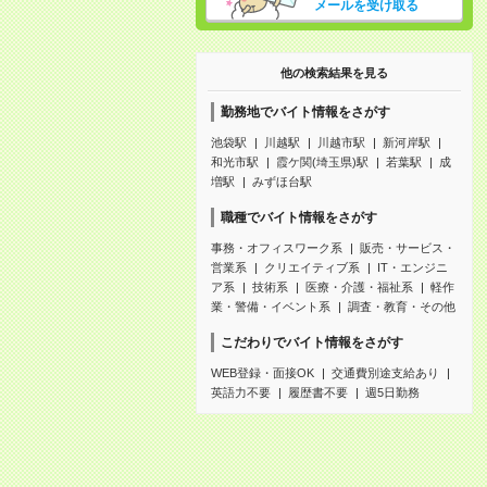
メールを受け取る
他の検索結果を見る
勤務地でバイト情報をさがす
池袋駅
川越駅
川越市駅
新河岸駅
和光市駅
霞ケ関(埼玉県)駅
若葉駅
成
増駅
みずほ台駅
職種でバイト情報をさがす
事務・オフィスワーク系
販売・サービス・
営業系
クリエイティブ系
IT・エンジニ
ア系
技術系
医療・介護・福祉系
軽作
業・警備・イベント系
調査・教育・その他
こだわりでバイト情報をさがす
WEB登録・面接OK
交通費別途支給あり
英語力不要
履歴書不要
週5日勤務