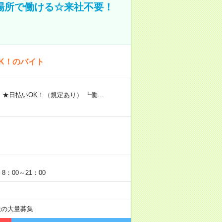
場所で働ける☆来社不要！
K！のバイト
 ★日払いOK！（規定あり） ┗働…
：00～21：00
以上の大量募集