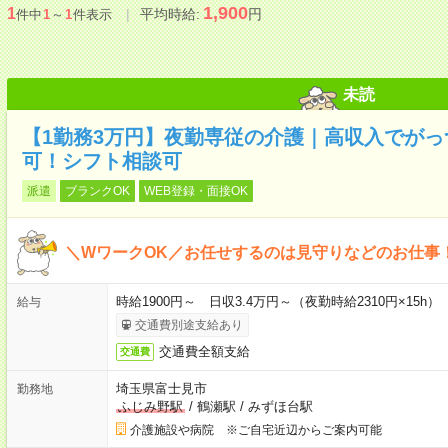
1,900
1
平均時給:
円
件中
1
～
1
件表示
未読
【1勤務3万円】夜勤専従の介護｜高収入でが
可！シフト相談可
派遣
ブランクOK
WEB登録・面接OK
＼WワークOK／お任せするのは見守りなどのお仕事
時給1900円～ 日収3.4万円～（夜勤時給2310円×15h）
給与
交通費別途支給あり
交通費全額支給
交通費
埼玉県富士見市
勤務地
ふじみ野駅
/
鶴瀬駅
/
みずほ台駅
介護施設や病院 ※ご自宅近辺からご案内可能