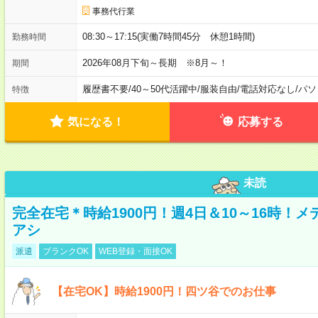
事務代行業
08:30～17:15(実働7時間45分 休憩1時間)
勤務時間
2026年08月下旬～長期 ※8月～！
期間
履歴書不要
/
40～50代活躍中
/
服装自由
/
電話対応なし
/
パソ
特徴
気になる！
応募する
未読
完全在宅＊時給1900円！週4日＆10～16時！
アシ
派遣
ブランクOK
WEB登録・面接OK
【在宅OK】時給1900円！四ツ谷でのお仕事