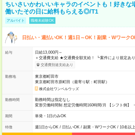
ちいさいかわいいキャラのイベントも！好きな
働いたその日に給料もらえる◎/T1
アルバイト
職種未経験OK
日払い・週払いOK！週1日～OK！副業・WワークO
日給13,000円～
給与
＋交通費支給 ★交通費全額支給！ ┗案件により規定あり
交通費別途支給あり
東京都町田市
勤務地
東京都町田市原町田（最寄り駅：町田駅）
株式会社ワンベルウッズ
勤務時間は指定なし
勤務時間
変形労働時間制 想定労働時間160時間/月 【シフト例】 ・8
単発・1日のみOK
期間
週1日からOK / 日払いOK / 副業・WワークOK / 10名
特徴