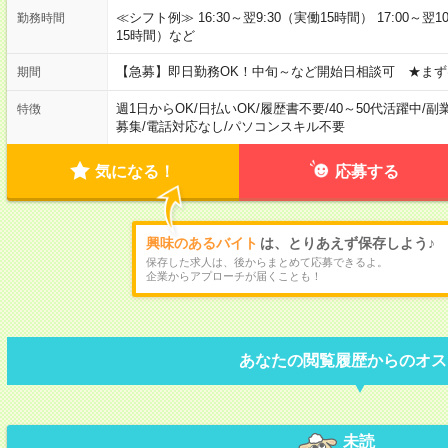
≪シフト例≫ 16:30～翌9:30（実働15時間） 17:00～翌10
勤務時間
15時間）など
【急募】即日勤務OK！中旬～など開始日相談可 ★まず
期間
週1日からOK
/
日払いOK
/
履歴書不要
/
40～50代活躍中
/
副
特徴
募集
/
電話対応なし
/
パソコンスキル不要
気になる！
応募する
興味のあるバイト
は、とりあえず保存しよう♪
保存した求人は、後からまとめて応募できるよ。
企業からアプローチが届くことも！
あなたの閲覧履歴からのオス
未読