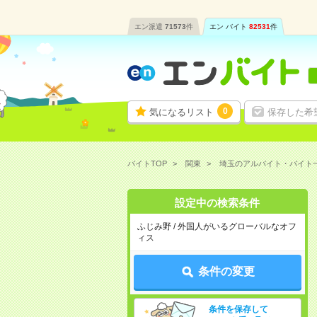
エン派遣
71573
件
エン バイト
82531
件
0
気になるリスト
保存した希
バイトTOP
関東
埼玉のアルバイト・バイト
設定中の検索条件
ふじみ野 / 外国人がいるグローバルなオフ
ィス
条件の変更
条件を保存して