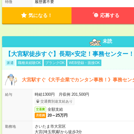
履歴書不要
特徴
気になる！
応募する
未読
【大宮駅徒歩すぐ】長期×安定！事務センター
派遣
職種未経験OK
ブランクOK
WEB登録・面接OK
大宮駅すぐ《大手企業でカンタン事務！》事務セン
時給1300円 月収例 201,500円
給与
交通費別途支給あり
全額支給
交通費
20～25万円
月収例
さいたま市大宮区
勤務地
大宮(埼玉県)駅から徒歩3分