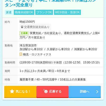
スピードよりも丁寧に！未経験OK！作業はカン
タン×完全座り
派遣
職種未経験OK
ブランクOK
WEB登録・面接OK
時給1500円
給与
交通費別途支給あり
実費支給／当社規定あり。通勤交通費実費支払／上限4
交通費
万円／月※規定あり
埼玉県加須市
勤務地
加須駅から車10分
/
久喜駅から車20分
/
鴻巣駅から車20分
物流・ロジスティクス
(1)09:00-17:00(休憩60分) ※休憩（12:00-12:50、15:00-15:10）
勤務時間
1ヶ月以上3ヶ月未満／即日～9月末まで
期間
履歴書不要
/
40～50代活躍中
/
10名以上の大量募集
特徴
気になる！
応募する
詳細へ