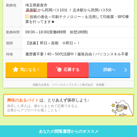
埼玉県新座市
勤務地
新座駅
から民間バス10分
/
志木駅から民間バス5分
技術の進化～印刷テクノロジー～を活用して印刷業・BPO事
業を行ってます★
09:00～18:00(実働8時間 休憩1時間)
勤務時間
【急募】即日～長期 ※即日～！
期間
履歴書不要
/
40～50代活躍中
/
服装自由
/
パソコンスキル不要
特徴
気になる！
応募する
詳細へ
掲載元企業名
パーソルテンプスタッフ株式会社 首都圏
興味のあるバイト
は、とりあえず保存しよう♪
保存した求人は、後からまとめて応募できるよ。
企業からアプローチが届くことも！
あなたの閲覧履歴からのオススメ