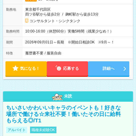
東京都千代田区
勤務地
四ツ谷駅から徒歩2分
/
麹町駅から徒歩13分
コンサルタント・シンクタンク
10:00-16:00（休憩60分）実働5時間（残業少なめ！）
勤務時間
2026年09月01日～長期 ※開始日相談OK ※9月～！
期間
履歴書不要
/
服装自由
特徴
気になる！
応募する
詳細へ
未読
ちいさいかわいいキャラのイベントも！好きな
場所で働ける☆来社不要！働いたその日に給料
もらえる◎/T1
アルバイト
職種未経験OK