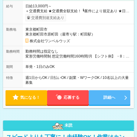
日給13,000円～
給与
＋交通費支給 ★交通費全額支給！ ┗案件により規定あり ★日払
いOK！（規定あり） ┗働いたその日に現金GET♪ お仕事後はコ
交通費別途支給あり
ンビニATMから 日払い分を引き落とせます！ 【試用期間】試
用期間なし
東京都町田市
勤務地
東京都町田市原町田（最寄り駅：町田駅）
株式会社ワンベルウッズ
勤務時間は指定なし
勤務時間
変形労働時間制 想定労働時間160時間/月 【シフト例】 ・8：00
～21：00
単発・1日のみOK
期間
週1日からOK / 日払いOK / 副業・WワークOK / 10名以上の大量
特徴
募集
気になる！
応募する
詳細へ
未読