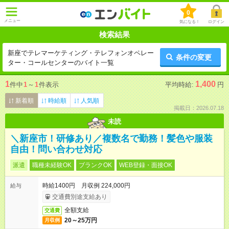
0
メニュー
気になる！
ログイン
検索結果
新座でテレマーケティング・テレフォンオペレー
条件の変更
ター・コールセンターのバイト一覧
1
1,400
件中
1
～
1
件表示
平均時給:
円
新着順
時給順
人気順
掲載日：2026.07.18
未読
＼新座市！研修あり／複数名で勤務！髪色や服装
自由！問い合わせ対応
派遣
職種未経験OK
ブランクOK
WEB登録・面接OK
時給1400円 月収例 224,000円
給与
交通費別途支給あり
全額支給
交通費
20～25万円
月収例