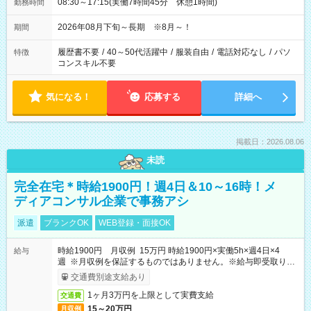
08:30～17:15(実働7時間45分 休憩1時間)
勤務時間
2026年08月下旬～長期 ※8月～！
期間
履歴書不要
/
40～50代活躍中
/
服装自由
/
電話対応なし
/
パソ
特徴
コンスキル不要
気になる！
応募する
詳細へ
掲載日：2026.08.06
未読
完全在宅＊時給1900円！週4日＆10～16時！メ
ディアコンサル企業で事務アシ
派遣
ブランクOK
WEB登録・面接OK
時給1900円 月収例 15万円 時給1900円×実働5h×週4日×4
給与
週 ※月収例を保証するものではありません。※給与即受取りサ
ービス利用可（利用条件有）
交通費別途支給あり
1ヶ月3万円を上限として実費支給
交通費
15～20万円
月収例