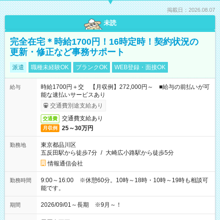
掲載日：2026.08.07
未読
完全在宅＊時給1700円！16時定時！契約状況の
更新・修正など事務サポート
派遣
職種未経験OK
ブランクOK
WEB登録・面接OK
時給1700円＋交 【月収例】272,000円～ ■給与の前払いが可
給与
能な速払いサービスあり
交通費別途支給あり
交通費支給あり
交通費
25～30万円
月収例
東京都品川区
勤務地
五反田駅から徒歩7分
/
大崎広小路駅から徒歩5分
情報通信会社
9:00～16:00 ※休憩60分。10時～18時・10時～19時も相談可
勤務時間
能です。
2026/09/01～長期 ※9月～！
期間