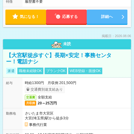
履歴書不要
特徴
気になる！
応募する
詳細へ
掲載日：2026.08.06
未読
【大宮駅徒歩すぐ】長期×安定！事務センタ
ー！電話ナシ
派遣
職種未経験OK
ブランクOK
WEB登録・面接OK
時給1300円 月収例 201,500円
給与
交通費別途支給あり
全額支給
交通費
20～25万円
月収例
さいたま市大宮区
勤務地
大宮(埼玉県)駅から徒歩3分
事務代行業