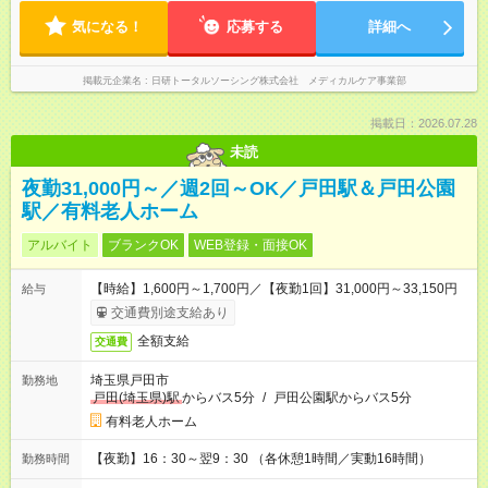
気になる！
応募する
詳細へ
掲載元企業名
日研トータルソーシング株式会社 メディカルケア事業部
掲載日：2026.07.28
未読
夜勤31,000円～／週2回～OK／戸田駅＆戸田公園
駅／有料老人ホーム
アルバイト
ブランクOK
WEB登録・面接OK
【時給】1,600円～1,700円／【夜勤1回】31,000円～33,150円
給与
交通費別途支給あり
全額支給
交通費
埼玉県戸田市
勤務地
戸田(埼玉県)駅
からバス5分
/
戸田公園駅からバス5分
有料老人ホーム
【夜勤】16：30～翌9：30 （各休憩1時間／実動16時間）
勤務時間