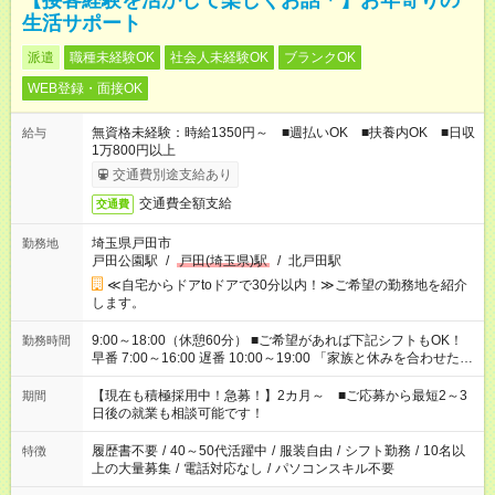
【接客経験を活かして楽しくお話＊】お年寄りの
生活サポート
派遣
職種未経験OK
社会人未経験OK
ブランクOK
WEB登録・面接OK
無資格未経験：時給1350円～ ■週払いOK ■扶養内OK ■日収
給与
1万800円以上
交通費別途支給あり
交通費全額支給
交通費
埼玉県戸田市
勤務地
戸田公園駅
/
戸田(埼玉県)駅
/
北戸田駅
≪自宅からドアtoドアで30分以内！≫ご希望の勤務地を紹介
します。
9:00～18:00（休憩60分） ■ご希望があれば下記シフトもOK！
勤務時間
早番 7:00～16:00 遅番 10:00～19:00 「家族と休みを合わせた
い」 「余裕を持って夕飯の準備がしたい」 「できれば残業はし
たくない」 など、ご希望を教えてくださいね。 ※Wワーク希望
【現在も積極採用中！急募！】2カ月～ ■ご応募から最短2～3
期間
の方へ 今ご覧のお仕事で希望する勤務時間と、もう1つのお仕事
日後の就業も相談可能です！
の勤務時間。 合計で週40時間を超える場合は応募できません。
履歴書不要
/
40～50代活躍中
/
服装自由
/
シフト勤務
/
10名以
特徴
上の大量募集
/
電話対応なし
/
パソコンスキル不要