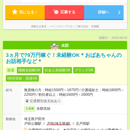
気になる！
応募する
詳細へ
掲載元企業名
パーソルテンプスタッフ株式会社 首都圏
掲載日：2026.08.03
未読
3ヵ月で79万円稼ぐ！未経験OK＊おばあちゃんの
お話相手など＊
派遣
職種未経験OK
社会人未経験OK
ブランクOK
WEB登録・面接OK
無資格の方：時給1500円～1875円 / 介護福祉士：時給1800円～
給与
2250円 / 初任者以上：時給1600円～2000円
交通費別途支給あり
全額支給
交通費
埼玉県戸田市
勤務地
戸田公園駅
/
戸田(埼玉県)駅
/
北戸田駅