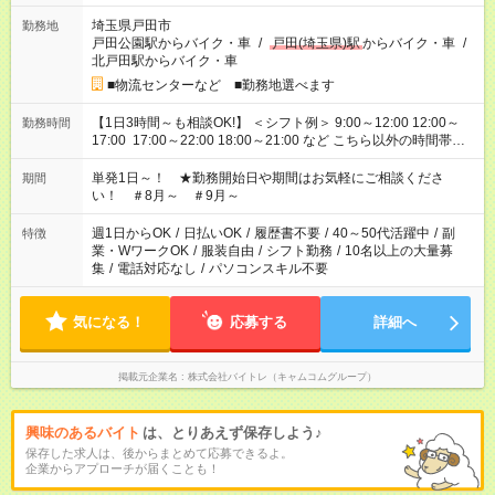
埼玉県戸田市
勤務地
戸田公園駅からバイク・車
/
戸田(埼玉県)駅
からバイク・車
/
北戸田駅からバイク・車
■物流センターなど ■勤務地選べます
【1日3時間～も相談OK!】 ＜シフト例＞ 9:00～12:00 12:00～
勤務時間
17:00 17:00～22:00 18:00～21:00 など こちら以外の時間帯も
お気軽にご相談ください！
単発1日～！ ★勤務開始日や期間はお気軽にご相談くださ
期間
い！ ＃8月～ ＃9月～
週1日からOK
/
日払いOK
/
履歴書不要
/
40～50代活躍中
/
副
特徴
業・WワークOK
/
服装自由
/
シフト勤務
/
10名以上の大量募
集
/
電話対応なし
/
パソコンスキル不要
気になる！
応募する
詳細へ
掲載元企業名
株式会社バイトレ（キャムコムグループ）
興味のあるバイト
は、とりあえず保存しよう♪
保存した求人は、後からまとめて応募できるよ。
企業からアプローチが届くことも！