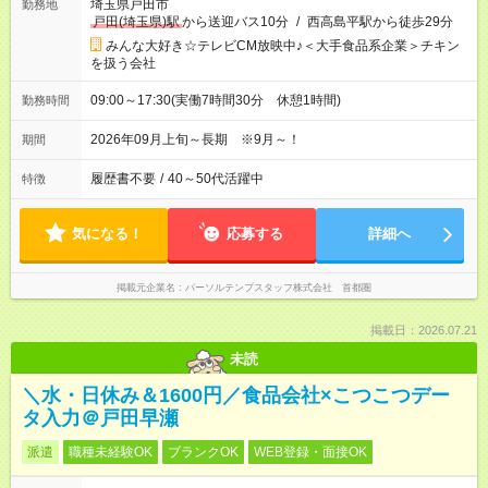
埼玉県戸田市
勤務地
戸田(埼玉県)駅
から送迎バス10分
/
西高島平駅から徒歩29分
みんな大好き☆テレビCM放映中♪＜大手食品系企業＞チキン
を扱う会社
09:00～17:30(実働7時間30分 休憩1時間)
勤務時間
2026年09月上旬～長期 ※9月～！
期間
履歴書不要
/
40～50代活躍中
特徴
気になる！
応募する
詳細へ
掲載元企業名
パーソルテンプスタッフ株式会社 首都圏
掲載日：2026.07.21
未読
＼水・日休み＆1600円／食品会社×こつこつデー
タ入力＠戸田早瀬
派遣
職種未経験OK
ブランクOK
WEB登録・面接OK