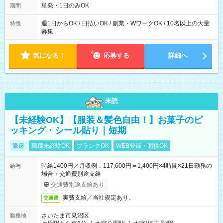
単発・1日のみOK
期間
週1日からOK / 日払いOK / 副業・WワークOK / 10名以上の大量
特徴
募集
気になる！
応募する
詳細へ
未読
【未経験OK】【服装＆髪色自由！】お菓子のピ
ッキング・シール貼り｜短期
派遣
職種未経験OK
ブランクOK
WEB登録・面接OK
時給1400円／月収例：117,600円＝1,400円×4時間×21日勤務の
給与
場合＋交通費別途支給
交通費別途支給あり
実費支給／当社規定あり。
交通費
さいたま市見沼区
勤務地