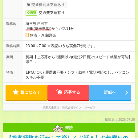
交通費別途支給あり
交通費支給有り
交通費
埼玉県戸田市
勤務地
戸田(埼玉県)駅
からバス11分
物流・倉庫関係
23:00～7:00 ※表記のうち実働7時間です。
勤務時間
長期【ご応募から1週間以内(最短2日目)のスピード就業が可能】
期間
即日～
日払いOK
/
履歴書不要
/
シフト勤務
/
電話対応なし
/
パソコン
特徴
スキル不要
気になる！
応募する
詳細へ
掲載元企業名
株式会社テクノ・サービス
掲載日：2026.07.29
未読