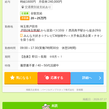
時給1600円 月収例 240,000円
給与
交通費別途支給あり
全額支給
交通費
20～25万円
月収例
埼玉県戸田市
勤務地
戸田(埼玉県)駅
から送迎バス10分
/
西高島平駅から徒歩29分
みんな大好き☆テレビCM放映中♪＜大手食品系企業＞チキン
を扱う会社
09:00～17:30(実働7時間30分 休憩1時間)
勤務時間
【急募】即日～長期 ※8月～！
期間
履歴書不要
/
40～50代活躍中
特徴
気になる！
応募する
詳細へ
掲載元企業名
パーソルテンプスタッフ株式会社 首都圏
掲載日：2026.07.17
未読