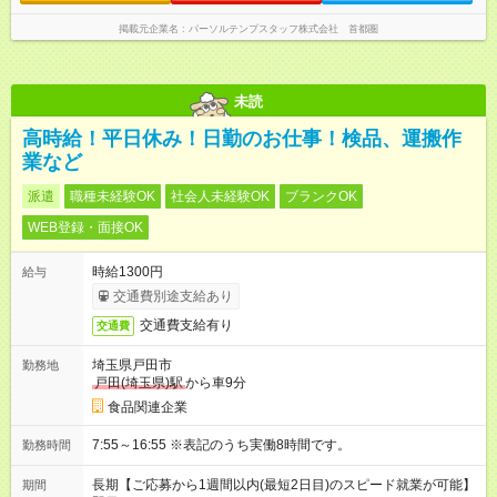
掲載元企業名
パーソルテンプスタッフ株式会社 首都圏
未読
高時給！平日休み！日勤のお仕事！検品、運搬作
業など
派遣
職種未経験OK
社会人未経験OK
ブランクOK
WEB登録・面接OK
時給1300円
給与
交通費別途支給あり
交通費支給有り
交通費
埼玉県戸田市
勤務地
戸田(埼玉県)駅
から車9分
食品関連企業
7:55～16:55 ※表記のうち実働8時間です。
勤務時間
長期【ご応募から1週間以内(最短2日目)のスピード就業が可能】
期間