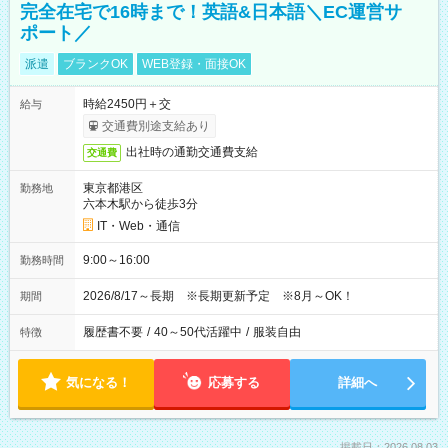
完全在宅で16時まで！英語&日本語＼EC運営サ
ポート／
派遣
ブランクOK
WEB登録・面接OK
時給2450円＋交
給与
交通費別途支給あり
出社時の通勤交通費支給
交通費
東京都港区
勤務地
六本木駅から徒歩3分
IT・Web・通信
9:00～16:00
勤務時間
2026/8/17～長期 ※長期更新予定 ※8月～OK！
期間
履歴書不要
/
40～50代活躍中
/
服装自由
特徴
気になる！
応募する
詳細へ
掲載日：2026.08.03