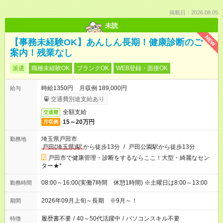
掲載日：2026.08.05
未読
NEW
【事務未経験OK】あんしん長期！健康診断のご
案内！残業なし
派遣
職種未経験OK
ブランクOK
WEB登録・面接OK
時給1350円 月収例 189,000円
給与
交通費別途支給あり
全額支給
交通費
15～20万円
月収例
埼玉県戸田市
勤務地
戸田(埼玉県)駅
から徒歩13分
/
戸田公園駅から徒歩13分
戸田市で健康管理・診断をするならここ！大型・綺麗なセン
ター★*
08:00～16:00(実働7時間 休憩1時間) ※土曜日は8:00～13:00
勤務時間
2026年09月上旬～長期 ※9月～！
期間
履歴書不要
/
40～50代活躍中
/
パソコンスキル不要
特徴