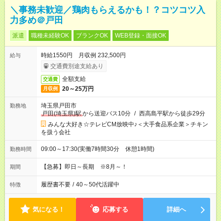
＼事務未歓迎／鶏肉もらえるかも！？コツコツ入
力多め＠戸田
派遣
職種未経験OK
ブランクOK
WEB登録・面接OK
時給1550円 月収例 232,500円
給与
交通費別途支給あり
全額支給
交通費
20～25万円
月収例
埼玉県戸田市
勤務地
戸田(埼玉県)駅
から送迎バス10分
/
西高島平駅から徒歩29分
みんな大好き☆テレビCM放映中♪＜大手食品系企業＞チキン
を扱う会社
09:00～17:30(実働7時間30分 休憩1時間)
勤務時間
【急募】即日～長期 ※8月～！
期間
履歴書不要
/
40～50代活躍中
特徴
気になる！
応募する
詳細へ