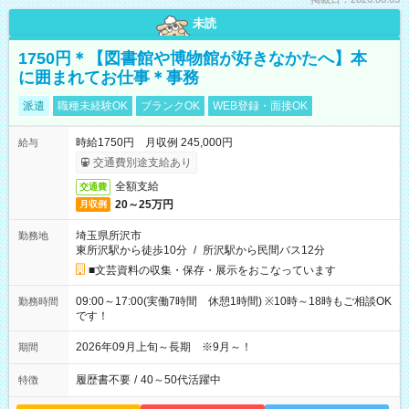
未読
1750円＊【図書館や博物館が好きなかたへ】本
に囲まれてお仕事＊事務
派遣
職種未経験OK
ブランクOK
WEB登録・面接OK
時給1750円 月収例 245,000円
給与
交通費別途支給あり
全額支給
交通費
20～25万円
月収例
埼玉県所沢市
勤務地
東所沢駅から徒歩10分
/
所沢駅から民間バス12分
■文芸資料の収集・保存・展示をおこなっています
09:00～17:00(実働7時間 休憩1時間) ※10時～18時もご相談OK
勤務時間
です！
2026年09月上旬～長期 ※9月～！
期間
履歴書不要
/
40～50代活躍中
特徴