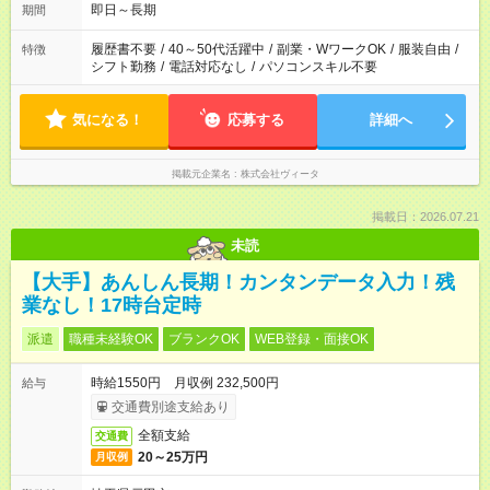
即日～長期
期間
履歴書不要
/
40～50代活躍中
/
副業・WワークOK
/
服装自由
/
特徴
シフト勤務
/
電話対応なし
/
パソコンスキル不要
気になる！
応募する
詳細へ
掲載元企業名
株式会社ヴィータ
掲載日：2026.07.21
未読
【大手】あんしん長期！カンタンデータ入力！残
業なし！17時台定時
派遣
職種未経験OK
ブランクOK
WEB登録・面接OK
時給1550円 月収例 232,500円
給与
交通費別途支給あり
全額支給
交通費
20～25万円
月収例