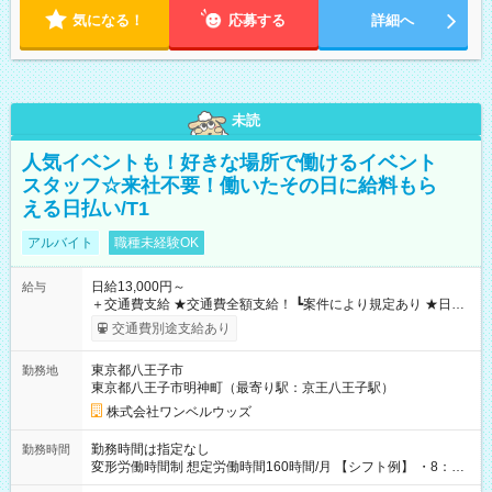
気になる！
応募する
詳細へ
未読
人気イベントも！好きな場所で働けるイベント
スタッフ☆来社不要！働いたその日に給料もら
える日払い/T1
アルバイト
職種未経験OK
日給13,000円～
給与
＋交通費支給 ★交通費全額支給！ ┗案件により規定あり ★日払
いOK！（規定あり） ┗働いたその日に現金GET♪ お仕事後はコ
交通費別途支給あり
ンビニATMから 日払い分を引き落とせます！ 【試用期間】試
用期間なし
東京都八王子市
勤務地
東京都八王子市明神町（最寄り駅：京王八王子駅）
株式会社ワンベルウッズ
勤務時間は指定なし
勤務時間
変形労働時間制 想定労働時間160時間/月 【シフト例】 ・8：00
～21：00