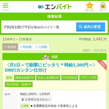
0
メニュー
気になる！
ログイン
検索結果
条件の変更
戸田(埼玉県)で平日が休みのバイト一覧
11
1,441
件中
1
～
11
件表示
平均時給:
円
新着順
時給順
人気順
掲載日：2026.08.05
未読
NEW
〈月1日～で副業にピッタリ＊時給1,300円～〉
DMのカンタン仕分け
派遣
職種未経験OK
社会人未経験OK
大学生歓迎
ブランクOK
WEB登録・面接OK
時給1,300円～1,625円
給与
交通費別途支給あり
■ 交通費規定内支給 ※派遣先による
交通費