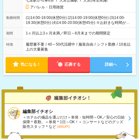
七里駅から車6分
/
大宮公園駅
/
大宮(埼玉県)駅
アパレル・日用雑貨
(1)14:00-18:00(休憩0分) (2)14:00-19:00(休憩0分) (3)14:00-
勤務時間
19:30(休憩0分) (4)14:00-20:00(休憩45分) ※お好きな時間が選べ
ます
1ヶ月以上3ヶ月未満／即日～8月末までの期間限定
期間
履歴書不要
/
40～50代活躍中
/
服装自由
/
シフト勤務
/
10名以
特徴
上の大量募集
気になる！
応募する
詳細へ
編集部イチオシ
＜ホテルの備品を運ぶだけ＞単発・短時間～OK／安心の日給
保障＊夜勤、＜単発＊1日～OK！＞コンサートなどのグッズ
販売スタッフ＊など
(8/6UP!)