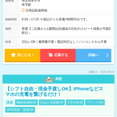
埼玉県幸手市
勤務地
幸手駅
日用品医薬関係
8:30～17:20 ※表記のうち実働7時間55分です。
勤務時間
長期【ご応募から1週間以内(最短2日目)のスピード就業が可能】
期間
即日～
日払いOK
/
履歴書不要
/
電話対応なし
/
パソコンスキル不要
特徴
気になる！
応募する
詳細へ
掲載日：2026.08.07
未読
【シフト自由・現金手渡しOK】iPhoneなどス
マホの充電を繋げるだけ！
派遣
職種未経験OK
社会人未経験OK
大学生歓迎
ブランクOK
WEB登録・面接OK