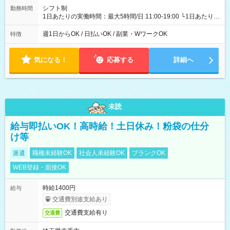
シフト制
勤務時間
1日あたりの実働時間：最大5時間/日 11:00-19:00 └1日あたりの
実働時間：1-5時間 └上記の時間帯内であれば、いつでも勤務可
能！ └平日・土曜日の中で、お好きな曜日でご勤務いただけま
週1日からOK / 日払いOK / 副業・WワークOK
特徴
す！ 【シフト例】 ・11:00～14:00 ・16:30～19:00 ・13:00～
18:00 などのように、自由な働き方が可能なお仕事です！
気になる！
応募する
詳細へ
未読
給与即払いOK！高時給！土日休み！粉袋の仕分
け等
派遣
職種未経験OK
社会人未経験OK
ブランクOK
WEB登録・面接OK
時給1400円
給与
交通費別途支給あり
交通費支給有り
交通費