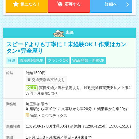
気になる！
応募する
詳細へ
未読
スピードよりも丁寧に！未経験OK！作業はカン
タン×完全座り
派遣
職種未経験OK
ブランクOK
WEB登録・面接OK
時給1500円
給与
交通費別途支給あり
実費支給／当社規定あり。通勤交通費実費支払／上限4
交通費
万円／月※規定あり
埼玉県加須市
勤務地
加須駅から車10分
/
久喜駅から車20分
/
鴻巣駅から車20分
物流・ロジスティクス
(1)09:00-17:00(休憩60分) ※休憩（12:00-12:50、15:00-15:10）
勤務時間
1ヶ月以上3ヶ月未満／即日～9月末まで
期間