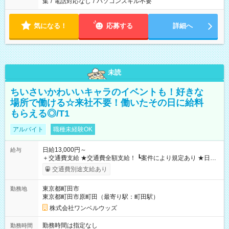
集
/
電話対応なし
/
パソコンスキル不要
気になる！
応募する
詳細へ
未読
ちいさいかわいいキャラのイベントも！好きな
場所で働ける☆来社不要！働いたその日に給料
もらえる◎/T1
アルバイト
職種未経験OK
日給13,000円～
給与
＋交通費支給 ★交通費全額支給！ ┗案件により規定あり ★日払
いOK！（規定あり） ┗働いたその日に現金GET♪ お仕事後はコ
交通費別途支給あり
ンビニATMから 日払い分を引き落とせます！ 【試用期間】試
用期間なし
東京都町田市
勤務地
東京都町田市原町田（最寄り駅：町田駅）
株式会社ワンベルウッズ
勤務時間は指定なし
勤務時間