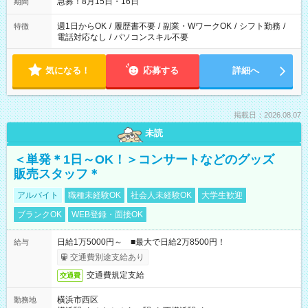
急募！8月15日・16日
期間
週1日からOK
/
履歴書不要
/
副業・WワークOK
/
シフト勤務
/
特徴
電話対応なし
/
パソコンスキル不要
気になる！
応募する
詳細へ
掲載日：2026.08.07
未読
＜単発＊1日～OK！＞コンサートなどのグッズ
販売スタッフ＊
アルバイト
職種未経験OK
社会人未経験OK
大学生歓迎
ブランクOK
WEB登録・面接OK
日給1万5000円～ ■最大で日給2万8500円！
給与
交通費別途支給あり
交通費規定支給
交通費
横浜市西区
勤務地