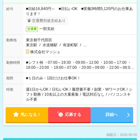
■日給16,840円～ ■日払いOK ■実働3時間5,120円のお仕事あ
給与
ります！
交通費別途支給あり
一部支給
交通費
東京都千代田区
勤務地
東京駅
/
水道橋駅
/
有楽町駅
/
…
株式会社マッシュ
■シフト例 ・07:00～19:30 ・09:00～12:00 ・10:00～17:00 ・
勤務時間
18:00～23:00 ・19:00～07:00 ・20:00～09:00 ・22:00～06:00
etc ★最短で3時間で5,120円のお仕事から 15時間で2万円近く稼
げるお仕事も！ ご希望のお時間に合わせてご紹介！ ※シフトは
■１日のみ・1回だけお仕事OK！
期間
現場によって異なります。 ※勿論、休憩時間はあるのでご安心
ください！
週1日からOK
/
日払いOK
/
履歴書不要
/
副業・WワークOK
/
シ
特徴
フト勤務
/
10名以上の大量募集
/
電話対応なし
/
パソコンスキ
ル不要
気になる！
応募する
詳細へ
掲載日：2026.08.09