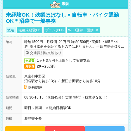
未読
未経験OK！残業ほぼなし▼自転車・バイク通勤
OK＊沼袋で一般事務
派遣
職種未経験OK
ブランクOK
WEB登録・面接OK
時給1500円 月収例 21万円 時給1500円×実働7h×週5日×4
給与
週 ※月収例を保証するものではありません。※給与即受取りサ
ービス利用可（利用条件有）
交通費別途支給あり
1ヶ月3万円を上限として実費支給
交通費
20～25万円
月収例
東京都中野区
勤務地
沼袋駅から徒歩13分
/
新江古田駅から徒歩10分
医療関連
08:30-16:15（休憩45分）実働7時間（残業少なめ！）
勤務時間
即日～長期 ※開始日相談OK
期間
履歴書不要
特徴