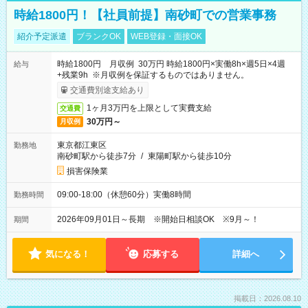
時給1800円！【社員前提】南砂町での営業事務
紹介予定派遣
ブランクOK
WEB登録・面接OK
時給1800円 月収例 30万円 時給1800円×実働8h×週5日×4週
給与
+残業9h ※月収例を保証するものではありません。
交通費別途支給あり
1ヶ月3万円を上限として実費支給
交通費
30万円～
月収例
東京都江東区
勤務地
南砂町駅から徒歩7分
/
東陽町駅から徒歩10分
損害保険業
09:00-18:00（休憩60分）実働8時間
勤務時間
2026年09月01日～長期 ※開始日相談OK ※9月～！
期間
気になる！
応募する
詳細へ
掲載日：2026.08.10