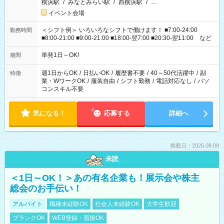
横浜駅
/
みなとみらい駅
/
西横浜駅
/
…
イベント会場
＜シフト例＞ いろいろなシフトで働けます！ ■7:00-24:00
勤務時間
■8:00-21:00 ■9:00-21:00 ■18:00-翌7:00 ■20:30-翌11:00 など
単発1日～OK!
期間
週1日からOK
/
日払いOK
/
履歴書不要
/
40～50代活躍中
/
副
特徴
業・WワークOK
/
服装自由
/
シフト勤務
/
電話対応なし
/
パソ
コンスキル不要
気になる！
応募する
詳細へ
掲載日：2026.08.08
未読
＜1日～OK！＞あの有名企業も！展示会や株主
総会のお手伝い！
アルバイト
職種未経験OK
社会人未経験OK
大学生歓迎
ブランクOK
WEB登録・面接OK