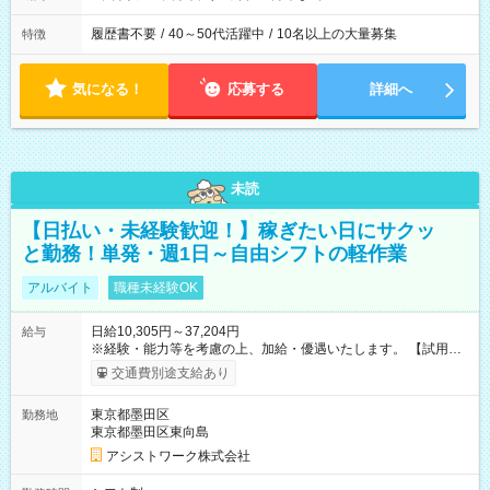
履歴書不要
/
40～50代活躍中
/
10名以上の大量募集
特徴
気になる！
応募する
詳細へ
未読
【日払い・未経験歓迎！】稼ぎたい日にサクッ
と勤務！単発・週1日～自由シフトの軽作業
アルバイト
職種未経験OK
日給10,305円～37,204円
給与
※経験・能力等を考慮の上、加給・優遇いたします。 【試用期
間】試用期間なし
交通費別途支給あり
東京都墨田区
勤務地
東京都墨田区東向島
アシストワーク株式会社