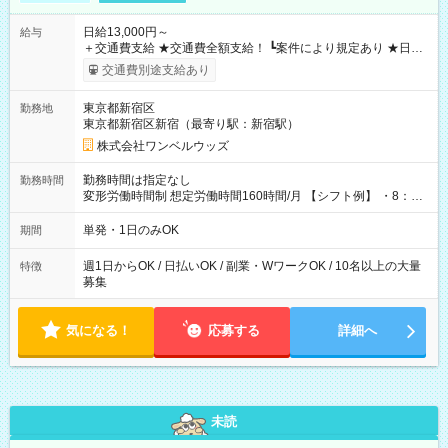
日給13,000円～
給与
＋交通費支給 ★交通費全額支給！ ┗案件により規定あり ★日払
いOK！（規定あり） ┗働いたその日に現金GET♪ お仕事後はコ
交通費別途支給あり
ンビニATMから 日払い分を引き落とせます！ 【試用期間】試
用期間なし
東京都新宿区
勤務地
東京都新宿区新宿（最寄り駅：新宿駅）
株式会社ワンベルウッズ
勤務時間は指定なし
勤務時間
変形労働時間制 想定労働時間160時間/月 【シフト例】 ・8：00
～21：00
単発・1日のみOK
期間
週1日からOK / 日払いOK / 副業・WワークOK / 10名以上の大量
特徴
募集
気になる！
応募する
詳細へ
未読