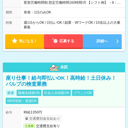
変形労働時間制 想定労働時間160時間/月 【シフト例】 ・8：00
～21：00
単発・1日のみOK
期間
週1日からOK / 日払いOK / 副業・WワークOK / 10名以上の大量
特徴
募集
気になる！
応募する
詳細へ
未読
座り仕事！給与即払いOK！高時給！土日休み！
バルブの検査業務
派遣
職種未経験OK
社会人未経験OK
ブランクOK
WEB登録・面接OK
時給1350円
給与
交通費別途支給あり
交通費支給有り
交通費