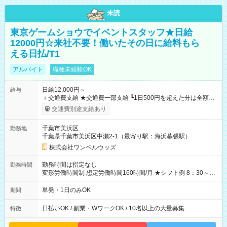
未読
東京ゲームショウでイベントスタッフ★日給
12000円☆来社不要！働いたその日に給料もら
える日払/T1
アルバイト
職種未経験OK
日給12,000円～
給与
＋交通費支給 ★交通費一部支給 ┗1日500円を超えた分は全額支
給！ ※往復500円以内の方は自己負担となります ★日払いOK！
交通費別途支給あり
（規定あり） ┗働いたその日に現金GET♪ お仕事後はコンビニ
ATMから 日払い分を引き落とせます！ 【試用期間】試用期間
千葉市美浜区
勤務地
なし
千葉県千葉市美浜区中瀬2-1（最寄り駅：海浜幕張駅）
株式会社ワンベルウッズ
勤務時間は指定なし
勤務時間
変形労働時間制 想定労働時間160時間/月 ★シフト例 8：30～
19：00
単発・1日のみOK
期間
日払いOK / 副業・WワークOK / 10名以上の大量募集
特徴