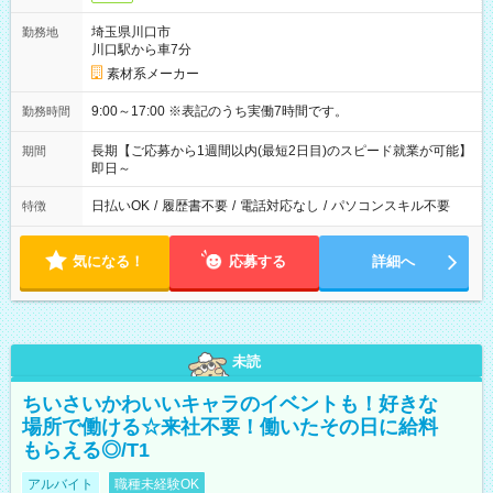
埼玉県川口市
勤務地
川口駅から車7分
素材系メーカー
9:00～17:00 ※表記のうち実働7時間です。
勤務時間
長期【ご応募から1週間以内(最短2日目)のスピード就業が可能】
期間
即日～
日払いOK
/
履歴書不要
/
電話対応なし
/
パソコンスキル不要
特徴
気になる！
応募する
詳細へ
未読
ちいさいかわいいキャラのイベントも！好きな
場所で働ける☆来社不要！働いたその日に給料
もらえる◎/T1
アルバイト
職種未経験OK