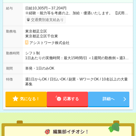
日給10,305円～37,204円
給与
※経験・能力等を考慮の上、加給・優遇いたします。 【試用期
間】試用期間なし
交通費別途支給あり
東京都足立区
勤務地
東京都足立区千住東
アシストワーク株式会社
シフト制
勤務時間
1日あたりの実働時間：最大15時間/日 ＜1週間の勤務例＞週3回
勤務 勤務：月・水・金 休み：火・木・土・日 好きな時にお仕事
可能です！ ※1日あたりの最大実働時間は日勤、夜勤共に勤務し
単発・1日のみOK
期間
た時間になります。
週1日からOK / 日払いOK / 副業・WワークOK / 10名以上の大量
特徴
募集
気になる！
応募する
詳細へ