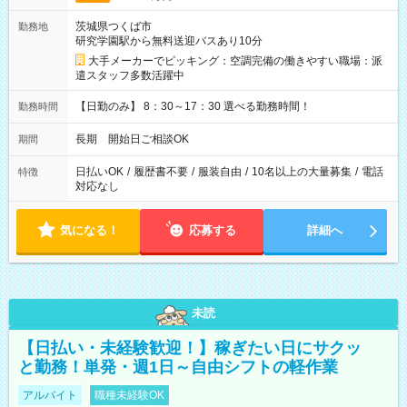
茨城県つくば市
勤務地
研究学園駅から無料送迎バスあり10分
大手メーカーでピッキング：空調完備の働きやすい職場：派
遣スタッフ多数活躍中
【日勤のみ】 8：30～17：30 選べる勤務時間！
勤務時間
長期 開始日ご相談OK
期間
日払いOK
/
履歴書不要
/
服装自由
/
10名以上の大量募集
/
電話
特徴
対応なし
気になる！
応募する
詳細へ
未読
【日払い・未経験歓迎！】稼ぎたい日にサクッ
と勤務！単発・週1日～自由シフトの軽作業
アルバイト
職種未経験OK