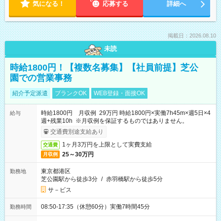
気になる！
応募する
詳細へ
掲載日：2026.08.10
未読
時給1800円！【複数名募集】【社員前提】芝公
園での営業事務
紹介予定派遣
ブランクOK
WEB登録・面接OK
時給1800円 月収例 29万円 時給1800円×実働7h45m×週5日×4
給与
週+残業10h ※月収例を保証するものではありません。
交通費別途支給あり
1ヶ月3万円を上限として実費支給
交通費
25～30万円
月収例
東京都港区
勤務地
芝公園駅から徒歩3分
/
赤羽橋駅から徒歩5分
サ－ビス
08:50-17:35（休憩60分）実働7時間45分
勤務時間