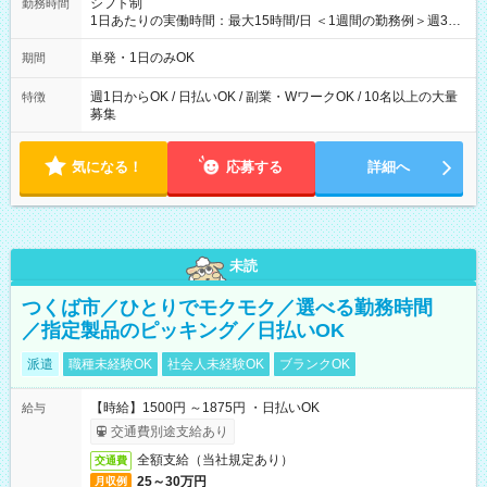
シフト制
勤務時間
1日あたりの実働時間：最大15時間/日 ＜1週間の勤務例＞週3回
勤務 勤務：月・水・金 休み：火・木・土・日 好きな時にお仕事
可能です！ ※1日あたりの最大実働時間は日勤、夜勤共に勤務し
単発・1日のみOK
期間
た時間になります。
週1日からOK / 日払いOK / 副業・WワークOK / 10名以上の大量
特徴
募集
気になる！
応募する
詳細へ
未読
つくば市／ひとりでモクモク／選べる勤務時間
／指定製品のピッキング／日払いOK
派遣
職種未経験OK
社会人未経験OK
ブランクOK
【時給】1500円 ～1875円 ・日払いOK
給与
交通費別途支給あり
全額支給（当社規定あり）
交通費
25～30万円
月収例