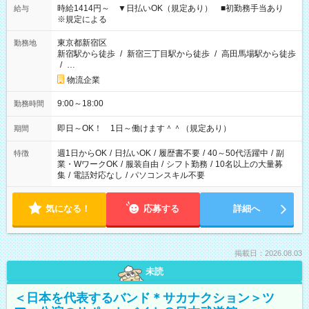
時給1414円～ ▼日払いOK（規定あり） ■初勤務手当あり
給与
※規定による
東京都新宿区
勤務地
新宿駅から徒歩
/
新宿三丁目駅から徒歩
/
高田馬場駅から徒歩
/
…
物流企業
9:00～18:00
勤務時間
即日～OK！ 1日～働けます＾＾（規定あり）
期間
週1日からOK
/
日払いOK
/
履歴書不要
/
40～50代活躍中
/
副
特徴
業・WワークOK
/
服装自由
/
シフト勤務
/
10名以上の大量募
集
/
電話対応なし
/
パソコンスキル不要
気になる！
応募する
詳細へ
掲載日：2026.08.03
未読
＜日本を代表するバンド＊サカナクション＞ツ