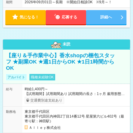
2026年09月01日～長期 ※開始日相談OK ※9月～！
期間
気になる！
応募する
詳細へ
未読
【座り＆手作業中心】香水shopの梱包スタッ
フ ★副業OK ★週1日からOK ★1日1時間から
OK
アルバイト
職種未経験OK
時給1,400円～
給与
【試用期間】試用期間あり 試用期間の長さ：1ヶ月 雇用形態、
給与は本採用時と同じです。
交通費別途支給あり
東京都千代田区
勤務地
東京都千代田区内神田2丁目14番12号 星屋第六ビル402号（最
寄り駅：神田駅）
Ａｌｌｅｙ株式会社