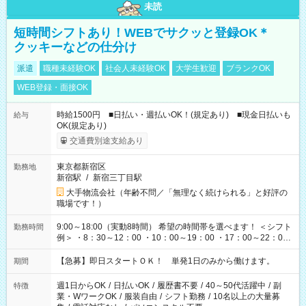
未読
短時間シフトあり！WEBでサクッと登録OK＊
クッキーなどの仕分け
派遣
職種未経験OK
社会人未経験OK
大学生歓迎
ブランクOK
WEB登録・面接OK
時給1500円 ■日払い・週払いOK！(規定あり) ■現金日払いも
給与
OK(規定あり)
交通費別途支給あり
東京都新宿区
勤務地
新宿駅
/
新宿三丁目駅
大手物流会社（年齢不問／「無理なく続けられる」と好評の
職場です！）
9:00～18:00（実動8時間） 希望の時間帯を選べます！ ＜シフト
勤務時間
例＞ ・8：30～12：00 ・10：00～19：00 ・17：00～22：00
・13：00～22：00 ・22：00～翌6：00 など
【急募】即日スタートＯＫ！ 単発1日のみから働けます。
期間
週1日からOK
/
日払いOK
/
履歴書不要
/
40～50代活躍中
/
副
特徴
業・WワークOK
/
服装自由
/
シフト勤務
/
10名以上の大量募