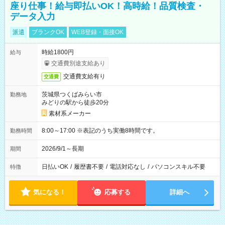
座り仕事！給与即払いOK！高時給！品質検査・
データ入力
派遣
ブランクOK
WEB登録・面接OK
時給1800円
給与
交通費別途支給あり
交通費支給有り
交通費
茨城県つくばみらい市
勤務地
みどりの駅から徒歩20分
素材系メーカー
8:00～17:00 ※表記のうち実働8時間です。
勤務時間
2026/9/1～長期
期間
日払いOK
/
履歴書不要
/
電話対応なし
/
パソコンスキル不要
特徴
気になる！
応募する
詳細へ