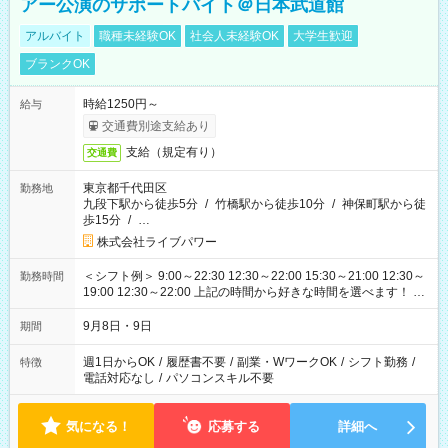
アー公演のサポートバイト＠日本武道館
アルバイト
職種未経験OK
社会人未経験OK
大学生歓迎
ブランクOK
時給1250円～
給与
交通費別途支給あり
支給（規定有り）
交通費
東京都千代田区
勤務地
九段下駅から徒歩5分
/
竹橋駅から徒歩10分
/
神保町駅から徒
歩15分
/
…
株式会社ライブパワー
＜シフト例＞ 9:00～22:30 12:30～22:00 15:30～21:00 12:30～
勤務時間
19:00 12:30～22:00 上記の時間から好きな時間を選べます！ ※
時間は変更となる可能性があります
9月8日・9日
期間
週1日からOK
/
履歴書不要
/
副業・WワークOK
/
シフト勤務
/
特徴
電話対応なし
/
パソコンスキル不要
気になる！
応募する
詳細へ