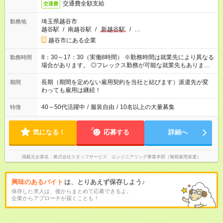
交通費全額支給
交通費
埼玉県越谷市
勤務地
越谷駅
/
南越谷駅
/
新越谷駅
/
…
越谷市にある企業
8：30～17：30（実働8時間） ※勤務時間は就業先により異なる
勤務時間
場合があります。 ◎フレックス勤務が可能な就業先もありま
す。 ◎今よりもさらに働きやすい環境をつくるべく、 働き方
改革に全社をあげて取り組んでいます。
長期（期間を定めない雇用契約を当社と結びます）派遣先が変
期間
わっても雇用は継続！
40～50代活躍中
/
服装自由
/
10名以上の大量募集
特徴
気になる！
応募する
詳細へ
掲載元企業名
株式会社スタッフサービス エンジニアリング事業本部（無期雇用派遣）
興味のあるバイト
は、とりあえず保存しよう♪
保存した求人は、後からまとめて応募できるよ。
企業からアプローチが届くことも！