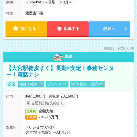
2026/09/01～長期 ※9月～！
期間
履歴書不要
特徴
気になる！
応募する
詳細へ
掲載日：2026.08.06
未読
【大宮駅徒歩すぐ】長期×安定！事務センタ
ー！電話ナシ
派遣
職種未経験OK
ブランクOK
WEB登録・面接OK
時給1300円 月収例 201,500円
給与
交通費別途支給あり
全額支給
交通費
20～25万円
月収例
さいたま市大宮区
勤務地
大宮(埼玉県)駅から徒歩3分