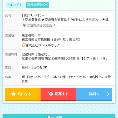
アルバイト
職種未経験OK
日給13,000円～
給与
＋交通費支給 ★交通費全額支給！ ┗案件により規定あり ★日払
いOK！（規定あり） ┗働いたその日に現金GET♪ お仕事後はコ
交通費別途支給あり
ンビニATMから 日払い分を引き落とせます！ 【試用期間】試
用期間なし
東京都町田市
勤務地
東京都町田市原町田（最寄り駅：町田駅）
株式会社ワンベルウッズ
勤務時間は指定なし
勤務時間
変形労働時間制 想定労働時間160時間/月 【シフト例】 ・8：00
～21：00
単発・1日のみOK
期間
週1日からOK / 日払いOK / 副業・WワークOK / 10名以上の大量
特徴
募集
気になる！
応募する
詳細へ
未読