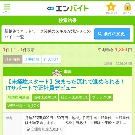
0
メニュー
気になる！
ログイン
検索結果
新越谷でネットワーク関係のスキルが活かせるの
条件の変更
バイト一覧
1
1,350
件中
1
～
1
件表示
平均時給:
円
新着順
時給順
人気順
掲載日：2026.08.05
未読
【未経験スタート】決まった流れで進められる！
ITサポートで正社員デビュー
無期雇用派遣
職種未経験OK
社会人未経験OK
ブランクOK
WEB登録・面接OK
月給22万5,000円～50万円＋地域／住宅手当＋残業代 ※残業代
給与
は全額支給します。 ※各種手当あり ※経験・年齢・能力等を
考慮して加給・優遇します。
交通費別途支給あり