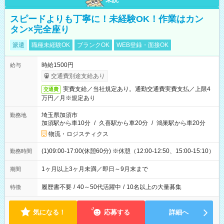
スピードよりも丁寧に！未経験OK！作業はカン
タン×完全座り
派遣
職種未経験OK
ブランクOK
WEB登録・面接OK
時給1500円
給与
交通費別途支給あり
実費支給／当社規定あり。通勤交通費実費支払／上限4
交通費
万円／月※規定あり
埼玉県加須市
勤務地
加須駅から車10分
/
久喜駅から車20分
/
鴻巣駅から車20分
物流・ロジスティクス
(1)09:00-17:00(休憩60分) ※休憩（12:00-12:50、15:00-15:10）
勤務時間
1ヶ月以上3ヶ月未満／即日～9月末まで
期間
履歴書不要
/
40～50代活躍中
/
10名以上の大量募集
特徴
気になる！
応募する
詳細へ