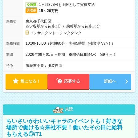
1ヶ月3万円を上限として実費支給
交通費
15～20万円
月収例
東京都千代田区
勤務地
四ツ谷駅から徒歩2分
/
麹町駅から徒歩13分
コンサルタント・シンクタンク
10:00-16:00（休憩60分）実働5時間（残業少なめ！）
勤務時間
2026年09月01日～長期 ※開始日相談OK ※9月～！
期間
履歴書不要
/
服装自由
特徴
気になる！
応募する
詳細へ
未読
ちいさいかわいいキャラのイベントも！好きな
場所で働ける☆来社不要！働いたその日に給料
もらえる◎/T1