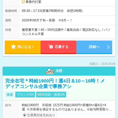
事務代行業
08:30～17:15(実働7時間45分 休憩1時間)
勤務時間
2026年08月下旬～長期 ※8月～！
期間
履歴書不要
/
40～50代活躍中
/
服装自由
/
電話対応なし
/
パソ
特徴
コンスキル不要
気になる！
応募する
詳細へ
掲載日：2026.08.06
未読
完全在宅＊時給1900円！週4日＆10～16時！メ
ディアコンサル企業で事務アシ
派遣
ブランクOK
WEB登録・面接OK
時給1900円 月収例 15万円 時給1900円×実働5h×週4日×4
給与
週 ※月収例を保証するものではありません。※給与即受取りサ
ービス利用可（利用条件有）
交通費別途支給あり