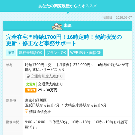
あなたの閲覧履歴からのオススメ
掲載日：2026.08.07
未読
完全在宅＊時給1700円！16時定時！契約状況の
更新・修正など事務サポート
派遣
職種未経験OK
ブランクOK
WEB登録・面接OK
時給1700円＋交 【月収例】272,000円～ ■給与の前払いが可
給与
能な速払いサービスあり
交通費別途支給あり
交通費支給あり
交通費
25～30万円
月収例
東京都品川区
勤務地
五反田駅から徒歩7分
/
大崎広小路駅から徒歩5分
情報通信会社
9:00～16:00 ※休憩60分。10時～18時・10時～19時も相談可
勤務時間
能です。