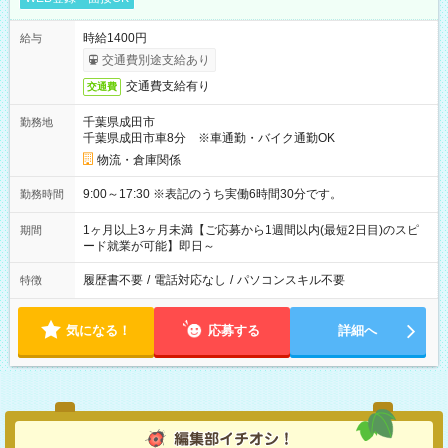
時給1400円
給与
交通費別途支給あり
交通費支給有り
交通費
千葉県成田市
勤務地
千葉県成田市車8分 ※車通勤・バイク通勤OK
物流・倉庫関係
9:00～17:30 ※表記のうち実働6時間30分です。
勤務時間
1ヶ月以上3ヶ月未満【ご応募から1週間以内(最短2日目)のスピ
期間
ード就業が可能】即日～
履歴書不要
/
電話対応なし
/
パソコンスキル不要
特徴
気になる！
応募する
詳細へ