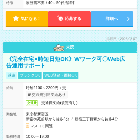
履歴書不要
/
40～50代活躍中
特徴
気になる！
応募する
詳細へ
掲載日：2026.08.07
未読
《完全在宅×時短日短OK》Wワーク可〇Web広
告運用サポート
派遣
ブランクOK
WEB登録・面接OK
時給2100～2200円＋交
給与
交通費別途支給あり
交通費支給(規定有り)
交通費
東京都新宿区
勤務地
新宿御苑前駅から徒歩3分
/
新宿三丁目駅から徒歩4分
マスコミ関連
10:00～19:00
勤務時間