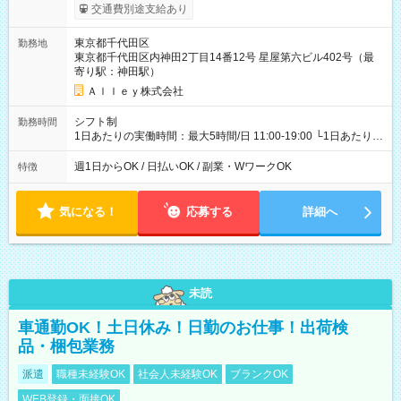
給与は本採用時と同じです。
交通費別途支給あり
東京都千代田区
勤務地
東京都千代田区内神田2丁目14番12号 星屋第六ビル402号（最
寄り駅：神田駅）
Ａｌｌｅｙ株式会社
シフト制
勤務時間
1日あたりの実働時間：最大5時間/日 11:00-19:00 └1日あたりの
実働時間：1-5時間 └上記の時間帯内であれば、いつでも勤務可
能！ └平日・土曜日の中で、お好きな曜日でご勤務いただけま
週1日からOK / 日払いOK / 副業・WワークOK
特徴
す！ 【シフト例】 ・11:00～14:00 ・16:30～19:00 ・13:00～
18:00 などのように、自由な働き方が可能なお仕事です！
気になる！
応募する
詳細へ
未読
車通勤OK！土日休み！日勤のお仕事！出荷検
品・梱包業務
派遣
職種未経験OK
社会人未経験OK
ブランクOK
WEB登録・面接OK