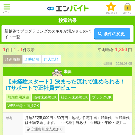
0
メニュー
気になる！
ログイン
検索結果
新越谷でプログラミングのスキルが活かせるのバ
条件の変更
イト一覧
1
1,350
件中
1
～
1
件表示
平均時給:
円
新着順
時給順
人気順
掲載日：2026.08.05
未読
【未経験スタート】決まった流れで進められる！
ITサポートで正社員デビュー
無期雇用派遣
職種未経験OK
社会人未経験OK
ブランクOK
WEB登録・面接OK
月給22万5,000円～50万円＋地域／住宅手当＋残業代 ※残業代
給与
は全額支給します。 ※各種手当あり ※経験・年齢・能力等を
考慮して加給・優遇します。
交通費別途支給あり