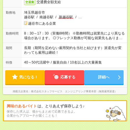
交通費全額支給
交通費
埼玉県越谷市
勤務地
越谷駅
/
南越谷駅
/
新越谷駅
/
…
越谷市にある企業
8：30～17：30（実働8時間） ※勤務時間は就業先により異なる
勤務時間
場合があります。 ◎フレックス勤務が可能な就業先もありま
す。 ◎今よりもさらに働きやすい環境をつくるべく、 働き方
改革に全社をあげて取り組んでいます。
長期（期間を定めない雇用契約を当社と結びます）派遣先が変
期間
わっても雇用は継続！
40～50代活躍中
/
服装自由
/
10名以上の大量募集
特徴
気になる！
応募する
詳細へ
掲載元企業名
株式会社スタッフサービス エンジニアリング事業本部（無期雇用派遣）
興味のあるバイト
は、とりあえず保存しよう♪
保存した求人は、後からまとめて応募できるよ。
企業からアプローチが届くことも！