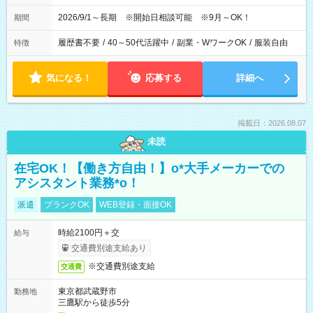
2026/9/1～長期 ※開始日相談可能 ※9月～OK！
期間
履歴書不要
/
40～50代活躍中
/
副業・WワークOK
/
服装自由
特徴
気になる！
応募する
詳細へ
掲載日：2026.08.07
未読
在宅OK！【働き方自由！】o*大手メーカーでの
アシスタント業務*o！
派遣
ブランクOK
WEB登録・面接OK
時給2100円＋交
給与
交通費別途支給あり
※交通費別途支給
交通費
東京都武蔵野市
勤務地
三鷹駅から徒歩5分