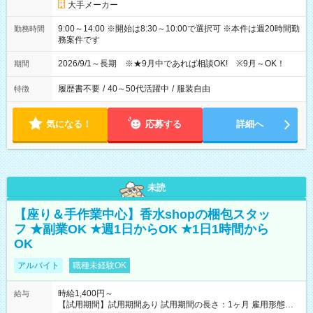
大手メーカー
9:00～14:00 ※開始は8:30～10:00で選択可 ※本件は週20時間勤
勤務時間
務案件です
2026/9/1～長期 ※★9月中であれば相談OK! ※9月～OK！
期間
履歴書不要
/
40～50代活躍中
/
服装自由
特徴
気になる！
応募する
詳細へ
未読
【座り＆手作業中心】香水shopの梱包スタッ
フ ★副業OK ★週1日からOK ★1日1時間から
OK
アルバイト
職種未経験OK
時給1,400円～
給与
【試用期間】試用期間あり 試用期間の長さ：1ヶ月 雇用形態、