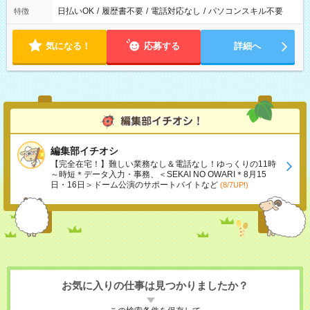
日払いOK
/
履歴書不要
/
電話対応なし
/
パソコンスキル不要
特徴
気になる！
応募する
詳細へ
編集部イチオシ
【完全在宅！】難しい業務なし＆電話なし！ゆっくりの11時
～時短＊データ入力・事務、＜SEKAI NO OWARI＊8月15
日・16日＞ドーム公演のサポートバイトなど
(8/7UP!)
お気に入りの仕事は見つかりましたか？