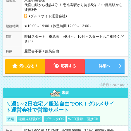
東京都渋谷区
勤務地
代官山駅から徒歩4分
/
恵比寿駅から徒歩5分
/
中目黒駅から
徒歩8分
●グルメサイト運営会社●
★10:00～19:00（休憩時間 12:00～13:00）
勤務時間
即日スタート ※急募 ○9月～、10月～スタートもご相談くだ
期間
さい♪
履歴書不要
/
服装自由
特徴
気になる！
応募する
詳細へ
掲載日：2026.08.07
未読
＼週1～2日在宅／服装自由でOK！グルメサイ
ト運営会社で営業サポート
派遣
職種未経験OK
ブランクOK
WEB登録・面接OK
時給1,600円【月収例】約288,000円（時給1,600円×実働
給与