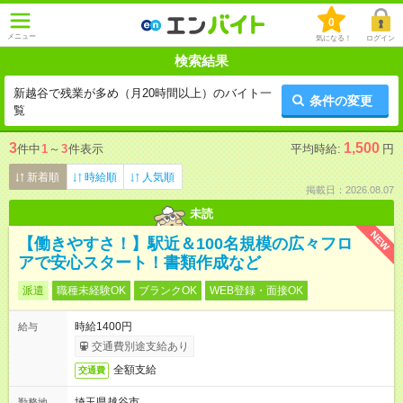
0
メニュー
気になる！
ログイン
検索結果
新越谷で残業が多め（月20時間以上）のバイト一
条件の変更
覧
3
1,500
件中
1
～
3
件表示
平均時給:
円
新着順
時給順
人気順
掲載日：2026.08.07
未読
NEW
【働きやすさ！】駅近＆100名規模の広々フロ
アで安心スタート！書類作成など
派遣
職種未経験OK
ブランクOK
WEB登録・面接OK
時給1400円
給与
交通費別途支給あり
全額支給
交通費
埼玉県越谷市
勤務地