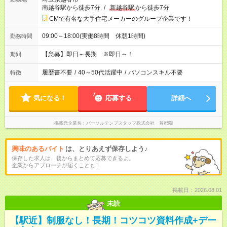
南越谷駅から徒歩7分
/
新越谷駅
から徒歩7分
CMで有名な大手住宅メーカーのグループ企業です！
09:00～18:00(実働8時間 休憩1時間)
勤務時間
【急募】即日～長期 ※即日～！
期間
履歴書不要
/
40～50代活躍中
/
パソコンスキル不要
特徴
気になる！
応募する
詳細へ
掲載元企業名
パーソルテンプスタッフ株式会社 首都圏
興味のあるバイト
は、とりあえず保存しよう♪
保存した求人は、後からまとめて応募できるよ。
企業からアプローチが届くことも！
掲載日：2026.08.01
未読
【駅近】制服なし！長期！コツコツ資料作成+デー