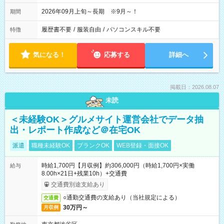
2026年09月上旬～長期 ※9月～！
期間
履歴書不要
/
服装自由
/
パソコンスキル不要
特徴
気になる！
応募する
詳細へ
掲載日：2026.08.07
未読
＜未経験OK＞グルメサイト運営会社でデータ抽
出・レポート作成など＠在宅OK
派遣
職種未経験OK
ブランクOK
WEB登録・面接OK
時給1,700円【月収例】約306,000円（時給1,700円×実働
給与
8.00h×21日+残業10h）+交通費
交通費別途支給あり
○通勤交通費の支給あり（当社規定による）
交通費
30万円～
月収例