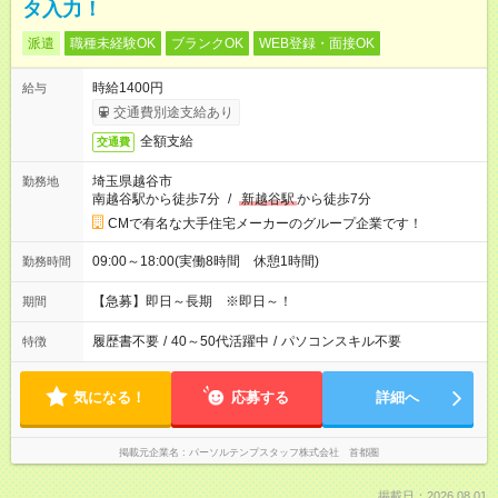
タ入力！
派遣
職種未経験OK
ブランクOK
WEB登録・面接OK
時給1400円
給与
交通費別途支給あり
全額支給
交通費
埼玉県越谷市
勤務地
南越谷駅から徒歩7分
/
新越谷駅
から徒歩7分
CMで有名な大手住宅メーカーのグループ企業です！
09:00～18:00(実働8時間 休憩1時間)
勤務時間
【急募】即日～長期 ※即日～！
期間
履歴書不要
/
40～50代活躍中
/
パソコンスキル不要
特徴
気になる！
応募する
詳細へ
掲載元企業名
パーソルテンプスタッフ株式会社 首都圏
掲載日：2026.08.01