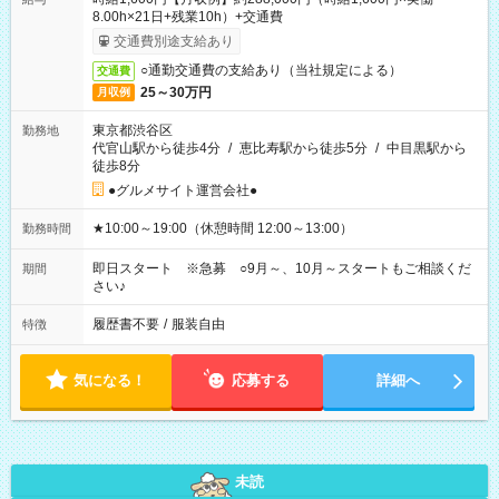
8.00h×21日+残業10h）+交通費
交通費別途支給あり
○通勤交通費の支給あり（当社規定による）
交通費
25～30万円
月収例
東京都渋谷区
勤務地
代官山駅から徒歩4分
/
恵比寿駅から徒歩5分
/
中目黒駅から
徒歩8分
●グルメサイト運営会社●
★10:00～19:00（休憩時間 12:00～13:00）
勤務時間
即日スタート ※急募 ○9月～、10月～スタートもご相談くだ
期間
さい♪
履歴書不要
/
服装自由
特徴
気になる！
応募する
詳細へ
未読