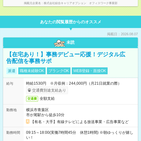
掲載元企業名
株式会社綜合キャリアオプション オフィスワーク事業部
あなたの閲覧履歴からのオススメ
掲載日：2026.08.07
未読
【在宅あり！】事務デビュー応援！デジタル広
告配信を事務サポ
派遣
職種未経験OK
ブランクOK
WEB登録・面接OK
時給1530円 ※月収例：244,000円（月21日就業の際）
給与
交通費別途支給あり
全額支給
交通費
横浜市青葉区
勤務地
市が尾駅から徒歩10分
【有名・大手】有線テレビによる放送事業・広告事業など
09:15～18:00(実働7時間45分 休憩1時間) ※朝ゆっくりが嬉し
勤務時間
い！