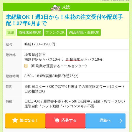
未読
未経験OK！週3日から！生花の注文受付や配送手
配！27年6月まで
派遣
職種未経験OK
ブランクOK
WEB登録・面接OK
時給1700～1900円
給与
埼玉県越谷市
勤務地
南越谷駅からバス10分
/
新越谷駅
からバス10分
《印刷業が運営するコールセンター》
8:50～18:05(実働8時間/休憩75分)
勤務時間
※即日スタートOKで27年6月末までの期間限定ワーク(スタート
期間
日の相談OK)
日払いOK
/
履歴書不要
/
40～50代活躍中
/
副業・WワークOK
/
特徴
服装自由
/
シフト勤務
/
パソコンスキル不要
気になる！
応募する
詳細へ