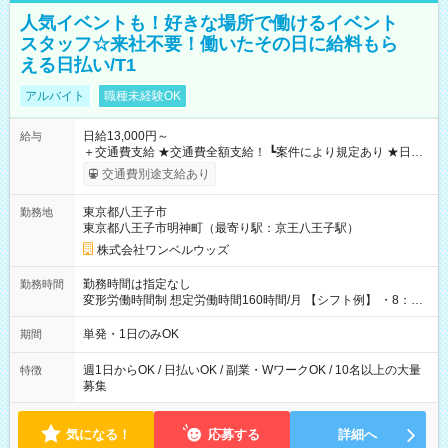
人気イベントも！好きな場所で働けるイベント
スタッフ☆来社不要！働いたその日に給料もら
える日払い/T1
アルバイト
職種未経験OK
日給13,000円～
給与
＋交通費支給 ★交通費全額支給！ ┗案件により規定あり ★日払
いOK！（規定あり） ┗働いたその日に現金GET♪ お仕事後はコ
交通費別途支給あり
ンビニATMから 日払い分を引き落とせます！ 【試用期間】試
用期間なし
東京都八王子市
勤務地
東京都八王子市明神町（最寄り駅：京王八王子駅）
株式会社ワンベルウッズ
勤務時間は指定なし
勤務時間
変形労働時間制 想定労働時間160時間/月 【シフト例】 ・8：00
～21：00
単発・1日のみOK
期間
週1日からOK / 日払いOK / 副業・WワークOK / 10名以上の大量
特徴
募集
気になる！
応募する
詳細へ