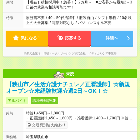
たくない」 など、ご希望を教えてくださいね。 ※Wワーク希望
【現在も積極採用中！急募！】2カ月～ ■ご応募から最短2～3
期間
の方へ 今ご覧のお仕事で希望する勤務時間と、もう1つのお仕事
日後の就業も相談可能です！
の勤務時間。 合計で週40時間を超える場合は応募できません。
履歴書不要
/
40～50代活躍中
/
服装自由
/
シフト勤務
/
10名以
特徴
上の大量募集
/
電話対応なし
/
パソコンスキル不要
気になる！
応募する
詳細へ
掲載元企業名
日研トータルソーシング株式会社 メディカルケア事業部
未読
【狭山市／生活介護ナチュレ／正看護師】☆新規
オープン☆未経験歓迎☆週2日～OK！☆
アルバイト
職種未経験OK
時給1,450円～1,800円
給与
・正看護師:1,450～1,800円 ・准看護師:1,400～1,700円 ※給与
は資格・経験を考慮して決定致します。 ※別途交通費支給 【試
交通費別途支給あり
用期間】試用期間なし
埼玉県狭山市
勤務地