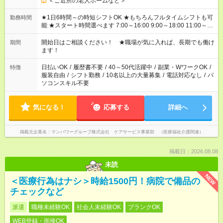
＜ご近所の老人ホームなど＞
★1日6時間～の時短シフトOK ★もちろんフルタイムシフトも可
勤務時間
能 ★スタート時間選べます 7:00～16:00 9:00～18:00 11:00～
20:00 など 残業なし！ ※Wワークの場合、他のお仕事と合わせ
週40時間超の就業はご案内できません ※法令に基づき、週20時
開始日はご相談ください！ ★職場が気に入れば、長期でも働け
期間
間以上勤務は社会保険への加入対象となります ※労働者派遣法
ます！
（日雇い派遣の原則禁止）により、短時間・短期間の就業はご
案内が難しい場合があります
日払いOK
/
履歴書不要
/
40～50代活躍中
/
副業・WワークOK
/
特徴
服装自由
/
シフト勤務
/
10名以上の大量募集
/
電話対応なし
/
パ
ソコンスキル不要
気になる！
応募する
詳細へ
掲載元企業名
マンパワーグループ株式会社 ケアサービス事業部 （医療福祉介護関連）
掲載日：2026.08.08
未読
NEW
＜医療行為はナシ＞時給1500円！病院で備品の
チェックなど
派遣
職種未経験OK
社会人未経験OK
ブランクOK
WEB登録・面接OK