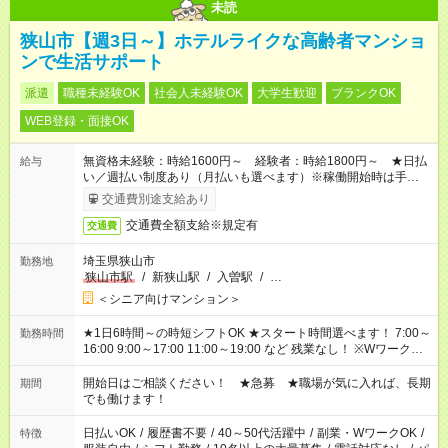
未読
狭山市【週3日～】ホテルライクな高齢者マンショ
ンで生活サポート
派遣
職種未経験OK
社会人未経験OK
大学生歓迎
ブランクOK
WEB登録・面接OK
無資格未経験：時給1600円～ 経験者：時給1800円～ ★日払
給与
い／週払い制度あり（月払いも選べます）※稼働開始時は手続き
完了次第のお支払いとなります。
交通費別途支給あり
交通費全額支給※規定有
交通費
埼玉県狭山市
勤務地
狭山市駅
/
新狭山駅
/
入曽駅
/
…
＜シニア向けマンション＞
★1日6時間～の時短シフトOK ★スタート時間選べます！ 7:00～
勤務時間
16:00 9:00～17:00 11:00～19:00 など 残業なし！ ※Wワークの
場合、他のお仕事と合わせ週40時間超の就業はご案内できませ
ん ※法令に基づき、週20時間以上勤務は社会保険への加入対象
開始日はご相談ください！ ★急募 ★職場が気に入れば、長期
期間
となります ※労働者派遣法（日雇い派遣の原則禁止）により、
でも働けます！
短時間・短期間の就業はご案内が難しい場合があります
日払いOK
/
履歴書不要
/
40～50代活躍中
/
副業・WワークOK
/
特徴