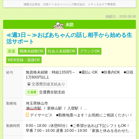
掲載元企業名
日研トータルソーシング株式会社 メディカルケア事業部
掲載日：2026.08.06
未読
≪週3日～≫おばあちゃんの話し相手から始める生
活サポート
派遣
職種未経験OK
社会人未経験OK
ブランクOK
WEB登録・面接OK
無資格未経験：時給1350円～ ■週払いOK ■扶養内OK ■日収
給与
1万800円以上
交通費別途支給あり
交通費全額支給
交通費
埼玉県狭山市
勤務地
狭山市駅
/
新狭山駅
/
入曽駅
/
…
デイサービス ■勤務地選べます！お気軽にご相談ください！
9:00～18:00（休憩60分） ■ご希望があれば下記シフトもOK！
勤務時間
早番 7:00～16:00 遅番 10:00～19:00 「家族と休みを合わせた
い」 「余裕を持って夕飯の準備がしたい」 「できれば残業はし