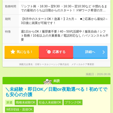
▽シフト例 ・16:30～翌9:30 ・16:30～翌10:30など ※慣れるま
勤務時間
での最初のうちは日勤からのスタート！ ※Wワーク希望の方へ
今ご覧のお仕事で希望する勤務時間と、もう1つのお仕事の勤務
時間。 合計で週40時間を超える場合は応募できません。
【8月中のスタートOK！急募！】2カ月～ ■ご応募から最短2～
期間
3日後に就業が可能です！
週1日からOK
/
履歴書不要
/
40～50代活躍中
/
服装自由
/
シフ
特徴
ト勤務
/
10名以上の大量募集
/
電話対応なし
/
パソコンスキル不
要
気になる！
応募する
詳細へ
掲載元企業名
日研トータルソーシング株式会社 メディカルケア事業部
掲載日：2026.08.06
未読
＼未経験・即日OK／日勤or夜勤選べる！初めてで
も安心の介護
派遣
職種未経験OK
社会人未経験OK
ブランクOK
WEB登録・面接OK