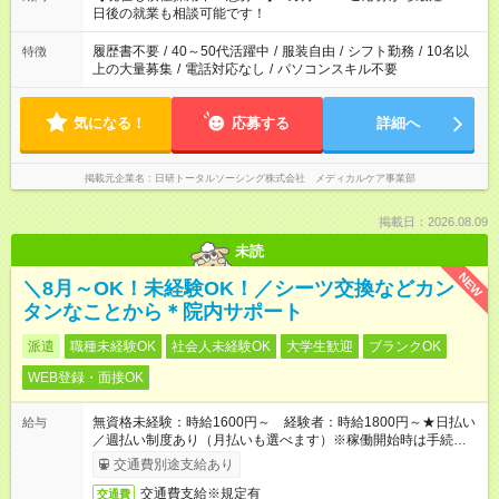
の方へ 今ご覧のお仕事で希望する勤務時間と、もう1つのお仕事
日後の就業も相談可能です！
の勤務時間。 合計で週40時間を超える場合は応募できません。
履歴書不要
/
40～50代活躍中
/
服装自由
/
シフト勤務
/
10名以
特徴
上の大量募集
/
電話対応なし
/
パソコンスキル不要
気になる！
応募する
詳細へ
掲載元企業名
日研トータルソーシング株式会社 メディカルケア事業部
掲載日：2026.08.09
未読
NEW
＼8月～OK！未経験OK！／シーツ交換などカン
タンなことから＊院内サポート
派遣
職種未経験OK
社会人未経験OK
大学生歓迎
ブランクOK
WEB登録・面接OK
無資格未経験：時給1600円～ 経験者：時給1800円～★日払い
給与
／週払い制度あり（月払いも選べます）※稼働開始時は手続き完
了次第のお支払いとなります。
交通費別途支給あり
交通費支給※規定有
交通費