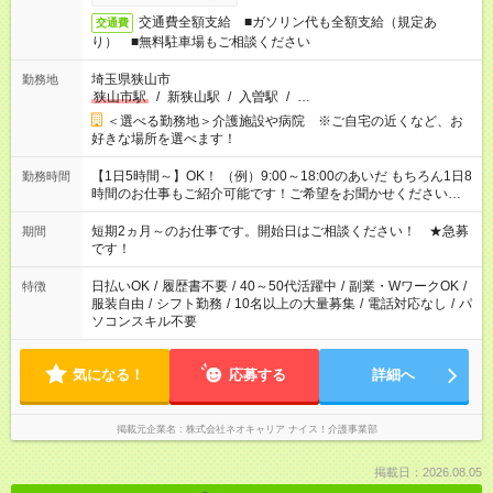
交通費全額支給 ■ガソリン代も全額支給（規定あ
交通費
り） ■無料駐車場もご相談ください
埼玉県狭山市
勤務地
狭山市駅
/
新狭山駅
/
入曽駅
/
…
＜選べる勤務地＞介護施設や病院 ※ご自宅の近くなど、お
好きな場所を選べます！
【1日5時間～】OK！ （例）9:00～18:00のあいだ もちろん1日8
勤務時間
時間のお仕事もご紹介可能です！ご希望をお聞かせください！
その他の時間帯もあなたのライフスタイルに合わせて お選びい
ただけます！ 【シフト固定もOK】★家庭の都合でお休みが必要
短期2ヵ月～のお仕事です。開始日はご相談ください！ ★急募
期間
な場合も遠慮なくご相談ください。 ※週最低15時間以上の勤務
です！
が必要です
日払いOK
/
履歴書不要
/
40～50代活躍中
/
副業・WワークOK
/
特徴
服装自由
/
シフト勤務
/
10名以上の大量募集
/
電話対応なし
/
パ
ソコンスキル不要
気になる！
応募する
詳細へ
掲載元企業名
株式会社ネオキャリア ナイス！介護事業部
掲載日：2026.08.05