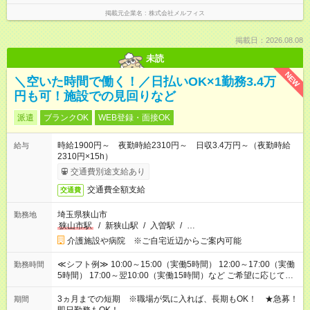
掲載元企業名
株式会社メルフィス
掲載日：2026.08.08
未読
NEW
＼空いた時間で働く！／日払いOK×1勤務3.4万
円も可！施設での見回りなど
派遣
ブランクOK
WEB登録・面接OK
時給1900円～ 夜勤時給2310円～ 日収3.4万円～（夜勤時給
給与
2310円×15h）
交通費別途支給あり
交通費全額支給
交通費
埼玉県狭山市
勤務地
狭山市駅
/
新狭山駅
/
入曽駅
/
…
介護施設や病院 ※ご自宅近辺からご案内可能
≪シフト例≫ 10:00～15:00（実働5時間） 12:00～17:00（実働
勤務時間
5時間） 17:00～翌10:00（実働15時間）など ご希望に応じて、
働く時間は調整できます！ お気軽に担当へ相談ください！
3ヵ月までの短期 ※職場が気に入れば、長期もOK！ ★急募！
期間