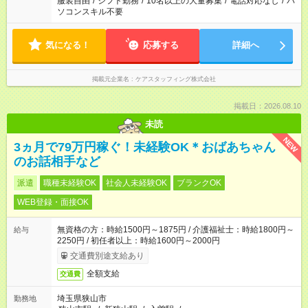
服装自由
/
シフト勤務
/
10名以上の大量募集
/
電話対応なし
/
パ
ソコンスキル不要
気になる！
応募する
詳細へ
掲載元企業名
ケアスタッフィング株式会社
掲載日：2026.08.10
未読
NEW
3ヵ月で79万円稼ぐ！未経験OK＊おばあちゃん
のお話相手など
派遣
職種未経験OK
社会人未経験OK
ブランクOK
WEB登録・面接OK
無資格の方：時給1500円～1875円 / 介護福祉士：時給1800円～
給与
2250円 / 初任者以上：時給1600円～2000円
交通費別途支給あり
全額支給
交通費
埼玉県狭山市
勤務地