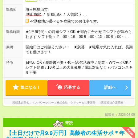
埼玉県狭山市
勤務地
狭山市駅
/
新狭山駅
/
入曽駅
/
…
≪勤務地が選べる≫病院でのお仕事です。
★1日6時間～の時短シフトOK ★都合に合わせてシフトが決めら
勤務時間
れます シフト例： 7：00～16：00 9：00～15：00 9：00～
18：00 11：00～20：00 など ※Wワークの場合、他のお仕事と
合わせ週40時間超の就業はご案内できません ※法令に基づき、
開始日はご相談ください！ ★急募 ★職場が気に入れば、長期
期間
週20時間以上勤務は社会保険への加入対象となります ※労働者
でも働けます！
派遣法（日雇い派遣の原則禁止）により、短時間・短期間の就
業はご案内が難しい場合があります
日払いOK
/
履歴書不要
/
40～50代活躍中
/
副業・WワークOK
/
特徴
シフト勤務
/
10名以上の大量募集
/
電話対応なし
/
パソコンスキ
ル不要
気になる！
応募する
詳細へ
掲載元企業名
マンパワーグループ株式会社 ケアサービス事業部 （医療福祉介護関連）
掲載日：2026.08.09
未読
NEW
【土日だけで月9.9万円】高齢者の生活サポ＊年