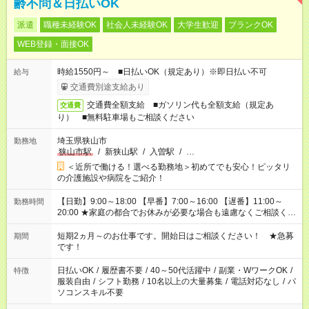
齢不問＆日払いOK
派遣
職種未経験OK
社会人未経験OK
大学生歓迎
ブランクOK
WEB登録・面接OK
時給1550円～ ■日払いOK（規定あり）※即日払い不可
給与
交通費別途支給あり
交通費全額支給 ■ガソリン代も全額支給（規定あ
交通費
り） ■無料駐車場もご相談ください
埼玉県狭山市
勤務地
狭山市駅
/
新狭山駅
/
入曽駅
/
…
＜近所で働ける！選べる勤務地＞初めてでも安心！ピッタリ
の介護施設や病院をご紹介！
【日勤】9:00～18:00 【早番】7:00～16:00 【遅番】11:00～
勤務時間
20:00 ★家庭の都合でお休みが必要な場合も遠慮なくご相談くだ
さい。
短期2ヵ月～のお仕事です。開始日はご相談ください！ ★急募
期間
です！
日払いOK
/
履歴書不要
/
40～50代活躍中
/
副業・WワークOK
/
特徴
服装自由
/
シフト勤務
/
10名以上の大量募集
/
電話対応なし
/
パ
ソコンスキル不要