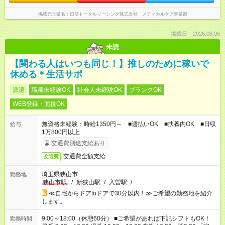
掲載元企業名
日研トータルソーシング株式会社 メディカルケア事業部
掲載日：2026.08.06
未読
【関わる人はいつも同じ！】推しのために稼いで
休める＊生活サポ
派遣
職種未経験OK
社会人未経験OK
ブランクOK
WEB登録・面接OK
無資格未経験：時給1350円～ ■週払いOK ■扶養内OK ■日収
給与
1万800円以上
交通費別途支給あり
交通費全額支給
交通費
埼玉県狭山市
勤務地
狭山市駅
/
新狭山駅
/
入曽駅
/
…
≪自宅からドアtoドアで30分以内！≫ご希望の勤務地を紹介
します。
9:00～18:00（休憩60分） ■ご希望があれば下記シフトもOK！
勤務時間