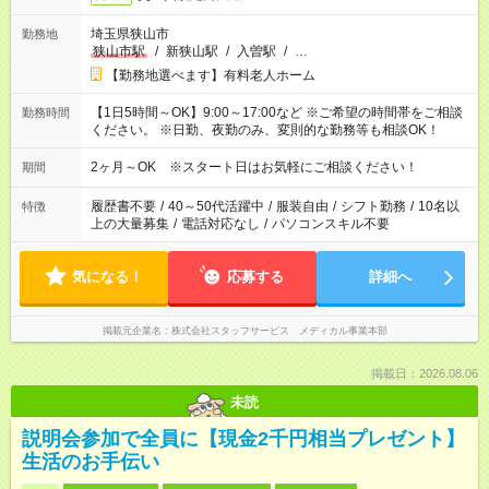
埼玉県狭山市
勤務地
狭山市駅
/
新狭山駅
/
入曽駅
/
…
【勤務地選べます】有料老人ホーム
【1日5時間～OK】9:00～17:00など ※ご希望の時間帯をご相談
勤務時間
ください。 ※日勤、夜勤のみ、変則的な勤務等も相談OK！
2ヶ月～OK ※スタート日はお気軽にご相談ください！
期間
履歴書不要
/
40～50代活躍中
/
服装自由
/
シフト勤務
/
10名以
特徴
上の大量募集
/
電話対応なし
/
パソコンスキル不要
気になる！
応募する
詳細へ
掲載元企業名
株式会社スタッフサービス メディカル事業本部
掲載日：2026.08.06
未読
説明会参加で全員に【現金2千円相当プレゼント】
生活のお手伝い