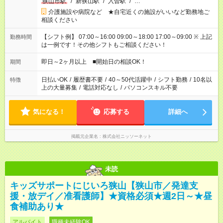
狭山市駅
/
新狭山駅
/
入曽駅
/
…
介護施設や病院など ★自宅近くの施設がいいなど勤務地ご
相談ください
【シフト例】 07:00～16:00 09:00～18:00 17:00～09:00 ※ 上記
勤務時間
は一例です！その他シフトもご相談ください！
即日～2ヶ月以上 ■開始日の相談OK！
期間
日払いOK
/
履歴書不要
/
40～50代活躍中
/
シフト勤務
/
10名以
特徴
上の大量募集
/
電話対応なし
/
パソコンスキル不要
気になる！
応募する
詳細へ
掲載元企業名
株式会社ニッソーネット
未読
キッズサポートにじいろ狭山【狭山市／発達支
援・放デイ／准看護師】★資格必須★週2日～★昼
食補助あり★
アルバイト
職種未経験OK