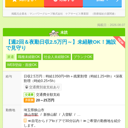
掲載元企業名
マンパワーグループ株式会社 ケアサービス事業部 （医療福祉介護関連）
掲載日：2026.08.07
未読
NEW
【週2回＆夜勤日収2.5万円～】未経験OK！施設
で見守り
派遣
職種未経験OK
社会人未経験OK
ブランクOK
WEB登録・面接OK
日収2.5万円：時給1350円×8h＋残業割増（時給1.25×8h）+深夜
給与
割増（時給0.25×5h）
交通費別途支給あり
交通費全額支給
交通費
20～25万円
月収例
埼玉県狭山市
勤務地
狭山市駅
/
新狭山駅
/
入曽駅
/
…
≪自宅からドアtoドアで30分以内！≫ご希望の勤務地を紹介
します。