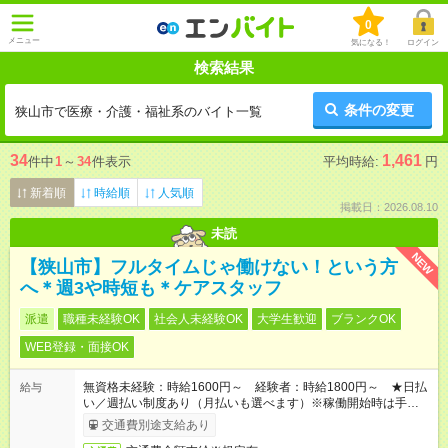
0
メニュー
気になる！
ログイン
検索結果
条件の変更
狭山市で医療・介護・福祉系のバイト一覧
34
1,461
件中
1
～
34
件表示
平均時給:
円
新着順
時給順
人気順
掲載日：2026.08.10
未読
NEW
【狭山市】フルタイムじゃ働けない！という方
へ＊週3や時短も＊ケアスタッフ
派遣
職種未経験OK
社会人未経験OK
大学生歓迎
ブランクOK
WEB登録・面接OK
無資格未経験：時給1600円～ 経験者：時給1800円～ ★日払
給与
い／週払い制度あり（月払いも選べます）※稼働開始時は手続き
完了次第のお支払いとなります。
交通費別途支給あり