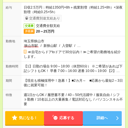
日収2.5万円：時給1350円×8h＋残業割増（時給1.25×8h）+深夜
給与
割増（時給0.25×5h）
交通費別途支給あり
交通費全額支給
交通費
20～25万円
月収例
埼玉県狭山市
勤務地
狭山市駅
/
新狭山駅
/
入曽駅
/
…
≪自宅からドアtoドアで30分以内！≫ご希望の勤務地を紹介
します。
【1】日勤の場合 9:00～18:00（休憩60分） ※ご希望があれば下
勤務時間
記シフトもOK！ 早番 7:00～16:00 遅番 10:00～19:00 【2】夜
勤の場合 16:30～翌9:30 16:30～翌10:30など ※Wワーク希望の
方へ 今ご覧のお仕事で希望する勤務時間と、もう1つのお仕事の
【現在も積極採用中！急募！】■2カ月～ ■応募から最短2～3日
期間
勤務時間。 合計で週40時間を超える場合は応募できません。
後に就業可能！
週1日からOK
/
履歴書不要
/
40～50代活躍中
/
服装自由
/
シフ
特徴
ト勤務
/
10名以上の大量募集
/
電話対応なし
/
パソコンスキル不
要
気になる！
応募する
詳細へ