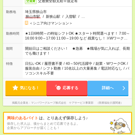
交通費全額支給※規定有
交通費
埼玉県狭山市
勤務地
狭山市駅
/
新狭山駅
/
入曽駅
/
…
＜シニア向けマンション＞
★1日6時間～の時短シフトOK ★スタート時間選べます！ 7:00～
勤務時間
16:00 9:00～17:00 11:00～19:00 など 残業なし！ ※Wワークの
場合、他のお仕事と合わせ週40時間超の就業はご案内できませ
ん ※法令に基づき、週20時間以上勤務は社会保険への加入対象
開始日はご相談ください！ ★急募 ★職場が気に入れば、長期
期間
となります ※労働者派遣法（日雇い派遣の原則禁止）により、
でも働けます！
短時間・短期間の就業はご案内が難しい場合があります
日払いOK
/
履歴書不要
/
40～50代活躍中
/
副業・WワークOK
/
特徴
服装自由
/
シフト勤務
/
10名以上の大量募集
/
電話対応なし
/
パ
ソコンスキル不要
気になる！
応募する
詳細へ
掲載元企業名
マンパワーグループ株式会社 ケアサービス事業部 （医療福祉介護関連）
興味のあるバイト
は、とりあえず保存しよう♪
保存した求人は、後からまとめて応募できるよ。
企業からアプローチが届くことも！