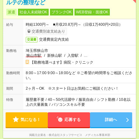
ルテの整理など
派遣
社会人未経験OK
ブランクOK
WEB登録・面接OK
時給1300円～ ■月収20.8万円～（日収1万400円×20日）
給与
交通費別途支給あり
交通費規定内支給
交通費
埼玉県狭山市
勤務地
狭山市駅
/
新狭山駅
/
入曽駅
/
…
【勤務地選べます】病院・クリニック
8:00～17:00 9:00～18:00など ※ご希望の時間帯をご相談くださ
勤務時間
い。
2ヶ月～OK ※スタート日はお気軽にご相談ください！
期間
履歴書不要
/
40～50代活躍中
/
服装自由
/
シフト勤務
/
10名以
特徴
上の大量募集
/
パソコンスキル不要
気になる！
応募する
詳細へ
掲載元企業名
株式会社スタッフサービス メディカル事業本部