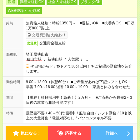
派遣
職種未経験OK
社会人未経験OK
ブランクOK
WEB登録・面接OK
無資格未経験：時給1350円～ ■週払いOK ■扶養内OK ■日収
給与
1万800円以上
交通費別途支給あり
交通費全額支給
交通費
埼玉県狭山市
勤務地
狭山市駅
/
新狭山駅
/
入曽駅
/
…
≪自宅からドアtoドアで30分以内！≫ご希望の勤務地を紹介
します。
9:00～18:00（休憩60分） ■ご希望があれば下記シフトもOK！
勤務時間
早番 7:00～16:00 遅番 10:00～19:00 「家族と休みを合わせた
い」 「余裕を持って夕飯の準備がしたい」 「できれば残業はし
たくない」 など、ご希望を教えてくださいね。 ※Wワーク希望
【現在も積極採用中！急募！】2カ月～ ■ご応募から最短2～3
期間
の方へ 今ご覧のお仕事で希望する勤務時間と、もう1つのお仕事
日後の就業も相談可能です！
の勤務時間。 合計で週40時間を超える場合は応募できません。
履歴書不要
/
40～50代活躍中
/
服装自由
/
シフト勤務
/
10名以
特徴
上の大量募集
/
電話対応なし
/
パソコンスキル不要
気になる！
応募する
詳細へ