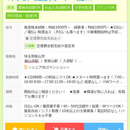
派遣
職種未経験OK
社会人未経験OK
大学生歓迎
ブランクOK
WEB登録・面接OK
無資格未経験：時給1600円～ 経験者：時給1800円～★日払い
給与
／週払い制度あり（月払いも選べます）※稼働開始時は手続き完
了次第のお支払いとなります。
交通費別途支給あり
交通費全額支給※規定有
交通費
埼玉県狭山市
勤務地
狭山市駅
/
新狭山駅
/
入曽駅
/
…
＜シニア向けマンション＞
★1日6時間～の時短シフトOK ★スタート時間選べます！ 7:00～
勤務時間
16:00 9:00～17:00 11:00～19:00 など 残業なし！ ※Wワークの
場合、他のお仕事と合わせ週40時間超の就業はご案内できませ
ん ※法令に基づき、週20時間以上勤務は社会保険への加入対象
開始日はご相談ください！ ★急募 ★職場が気に入れば、長期
期間
となります ※労働者派遣法（日雇い派遣の原則禁止）により、
でも働けます！
短時間・短期間の就業はご案内が難しい場合があります
日払いOK
/
履歴書不要
/
40～50代活躍中
/
副業・WワークOK
/
特徴
服装自由
/
シフト勤務
/
10名以上の大量募集
/
電話対応なし
/
パ
ソコンスキル不要
気になる！
応募する
詳細へ