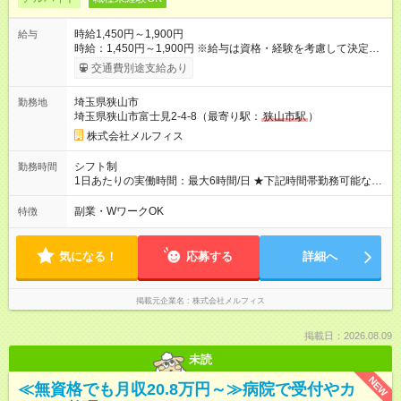
時給1,450円～1,900円
給与
時給：1,450円～1,900円 ※給与は資格・経験を考慮して決定致
します。 ※別途交通費支給 【試用期間】試用期間なし
交通費別途支給あり
埼玉県狭山市
勤務地
埼玉県狭山市富士見2-4-8（最寄り駅：
狭山市駅
）
株式会社メルフィス
シフト制
勤務時間
1日あたりの実働時間：最大6時間/日 ★下記時間帯勤務可能な方
を募集中★ [1]13:00～17:30 [2]13:00～19:00 [3]10:00～16:30
(学校休業日等) ※週2日・1シフトから勤務可能です。 ※[3]シフ
副業・WワークOK
特徴
ト希望の方のみ、2シフトから応募可能です。 【事業所営業時
間】 平日10:00～19:00 学校休業日9:00～18:00
気になる！
応募する
詳細へ
掲載元企業名
株式会社メルフィス
掲載日：2026.08.09
未読
NEW
≪無資格でも月収20.8万円～≫病院で受付やカ