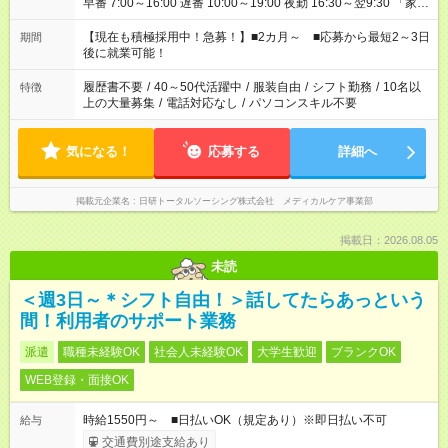
早番 7:00～16:00 遅番 10:00～19:00 夜勤 16:30～翌9:30 「家族
と休みを合わせたい」 「余裕を持って夕飯の準備がしたい」
「できれば残業はしたくない」 など、ご希望を教えてください
【現在も積極採用中！急募！】■2カ月～ ■応募から最短2～3日
期間
ね。 ※Wワーク希望の方へ 今ご覧のお仕事で希望する勤務時間
後に就業可能！
と、もう1つのお仕事の勤務時間。 合計で週40時間を超える場
合は応募できません。
履歴書不要
/
40～50代活躍中
/
服装自由
/
シフト勤務
/
10名以
特徴
上の大量募集
/
電話対応なし
/
パソコンスキル不要
気になる！
応募する
詳細へ
掲載元企業名
日研トータルソーシング株式会社 メディカルケア事業部
掲載日：2026.08.05
未読
＜週3日～＊シフト自由！＞話してたらあっという
間！利用者のサポート業務
派遣
職種未経験OK
社会人未経験OK
大学生歓迎
ブランクOK
WEB登録・面接OK
時給1550円～ ■日払いOK（規定あり）※即日払い不可
給与
交通費別途支給あり