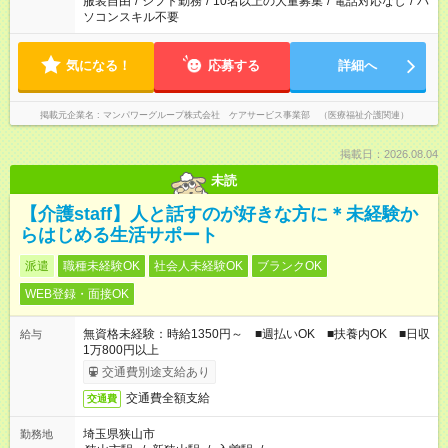
服装自由
/
シフト勤務
/
10名以上の大量募集
/
電話対応なし
/
パ
ソコンスキル不要
気になる！
応募する
詳細へ
掲載元企業名
マンパワーグループ株式会社 ケアサービス事業部 （医療福祉介護関連）
掲載日：2026.08.04
未読
【介護staff】人と話すのが好きな方に＊未経験か
らはじめる生活サポート
派遣
職種未経験OK
社会人未経験OK
ブランクOK
WEB登録・面接OK
無資格未経験：時給1350円～ ■週払いOK ■扶養内OK ■日収
給与
1万800円以上
交通費別途支給あり
交通費全額支給
交通費
埼玉県狭山市
勤務地