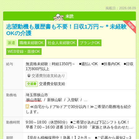
掲載日：2026.08.09
未読
NEW
志望動機も履歴書も不要！日収1万円～＊未経験
OKの介護
派遣
職種未経験OK
社会人未経験OK
ブランクOK
WEB登録・面接OK
無資格未経験：時給1350円～ ■週払いOK ■扶養内OK ■日収
給与
1万800円以上
交通費別途支給あり
交通費全額支給
交通費
埼玉県狭山市
勤務地
狭山市駅
/
新狭山駅
/
入曽駅
/
…
≪自宅からドアtoドアで30分以内！≫ご希望の勤務地を紹介
します。
9:00～18:00（休憩60分） ■ご希望があれば下記シフトもOK！
勤務時間
早番 7:00～16:00 遅番 10:00～19:00 「家族と休みを合わせた
い」 「余裕を持って夕飯の準備がしたい」 「できれば残業はし
たくない」 など、ご希望を教えてくださいね。 ※Wワーク希望
【現在も積極採用中！急募！】2カ月～ ■ご応募から最短2～3
期間