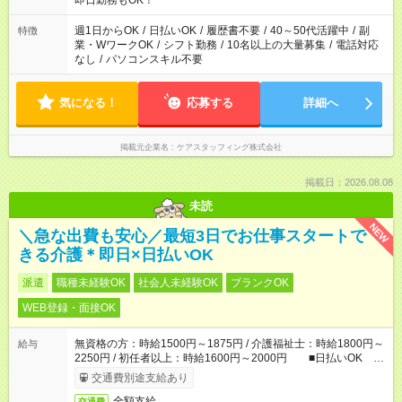
即日勤務もOK！
週1日からOK
/
日払いOK
/
履歴書不要
/
40～50代活躍中
/
副
特徴
業・WワークOK
/
シフト勤務
/
10名以上の大量募集
/
電話対応
なし
/
パソコンスキル不要
気になる！
応募する
詳細へ
掲載元企業名
ケアスタッフィング株式会社
掲載日：2026.08.08
未読
NEW
＼急な出費も安心／最短3日でお仕事スタートで
きる介護＊即日×日払いOK
派遣
職種未経験OK
社会人未経験OK
ブランクOK
WEB登録・面接OK
無資格の方：時給1500円～1875円 / 介護福祉士：時給1800円～
給与
2250円 / 初任者以上：時給1600円～2000円 ■日払いOK ■
日収例：1万2000円（時給1500円×8h）
交通費別途支給あり
全額支給
交通費