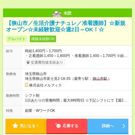
未読
【狭山市／生活介護ナチュレ／准看護師】☆新規
オープン☆未経験歓迎☆週2日～OK！☆
アルバイト
職種未経験OK
時給1,400円～1,700円
給与
・正看護師:1,450～1,800円 ・准看護師:1,400～1,700円 ※給与
は資格・経験を考慮して決定致します。 ※別途交通費支給 【試
交通費別途支給あり
用期間】試用期間なし
埼玉県狭山市
勤務地
埼玉県狭山市富士見2-18-35（最寄り駅：
狭山市駅
）
株式会社メルフィス
シフト制
勤務時間
1日あたりの実働時間：最大8時間/日 ☆下記シフトにて【週2日
～】勤務をお願い致します☆ [1]08:00~17:00 [2]08:30~17:30
[3]09:00~18:00 *休憩1時間
副業・WワークOK
特徴
気になる！
応募する
詳細へ