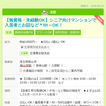
掲載日：2026.08.10
未読
NEW
【無資格・未経験OK】シニア向けマンションで
入居者とお話など＊5h～OK！
派遣
職種未経験OK
ブランクOK
WEB登録・面接OK
時給1800円～ ★日払い/週払いOK
給与
交通費別途支給あり
交通費全額支給
交通費
埼玉県狭山市
勤務地
狭山市駅
/
新狭山駅
/
入曽駅
/
…
介護施設や病院 ※ご自宅近辺からご案内可能
★【日勤のみ】1日5時間～OK！ ≪シフト例≫ 9:00～14:00
勤務時間
10:00～15:00 12:00～17:00 など
【急募】即日勤務OK！中旬～など開始日相談可 ★まずはお試
期間
し2カ月～のスタートも歓迎！
日払いOK
/
履歴書不要
/
40～50代活躍中
/
副業・WワークOK
/
特徴