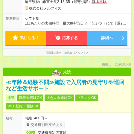
埼玉県狭山市富士見2-18-35（最寄り駅：
狭山市駅
）
株式会社メルフィス
シフト制
勤務時間
1日あたりの実働時間：最大8時間/日 ☆下記シフトにて【週2日
～】勤務をお願い致します☆ [1]08:00~17:00 [2]08:30~17:30
[3]09:00~18:00 *休憩1時間
気になる！
応募する
詳細へ
掲載元企業名
株式会社メルフィス
掲載日：2026.08.06
未読
≪年齢＆経験不問≫施設で入居者の見守りや巡回
など生活サポート
派遣
職種未経験OK
社会人未経験OK
ブランクOK
WEB登録・面接OK
時給1400円～
給与
交通費別途支給あり
交通費規定内支給
交通費