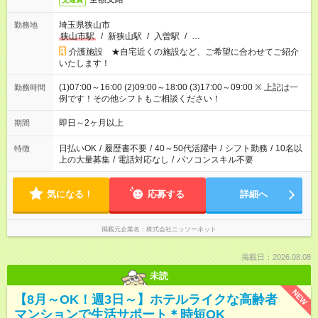
埼玉県狭山市
勤務地
狭山市駅
/
新狭山駅
/
入曽駅
/
…
介護施設 ★自宅近くの施設など、ご希望に合わせてご紹介
いたします！
(1)07:00～16:00 (2)09:00～18:00 (3)17:00～09:00 ※ 上記は一
勤務時間
例です！その他シフトもご相談ください！
即日～2ヶ月以上
期間
日払いOK
/
履歴書不要
/
40～50代活躍中
/
シフト勤務
/
10名以
特徴
上の大量募集
/
電話対応なし
/
パソコンスキル不要
気になる！
応募する
詳細へ
掲載元企業名
株式会社ニッソーネット
掲載日：2026.08.08
未読
NEW
【8月～OK！週3日～】ホテルライクな高齢者
マンションで生活サポート＊時短OK