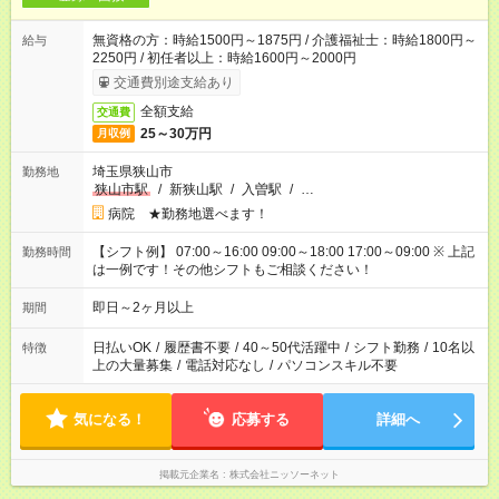
無資格の方：時給1500円～1875円 / 介護福祉士：時給1800円～
給与
2250円 / 初任者以上：時給1600円～2000円
交通費別途支給あり
全額支給
交通費
25～30万円
月収例
埼玉県狭山市
勤務地
狭山市駅
/
新狭山駅
/
入曽駅
/
…
病院 ★勤務地選べます！
【シフト例】 07:00～16:00 09:00～18:00 17:00～09:00 ※ 上記
勤務時間
は一例です！その他シフトもご相談ください！
即日～2ヶ月以上
期間
日払いOK
/
履歴書不要
/
40～50代活躍中
/
シフト勤務
/
10名以
特徴
上の大量募集
/
電話対応なし
/
パソコンスキル不要
気になる！
応募する
詳細へ
掲載元企業名
株式会社ニッソーネット