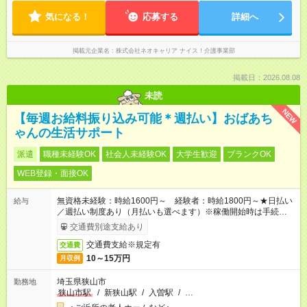
気になる！
応募する
詳細へ
掲載元企業名
株式会社ネオキャリア ナイス！介護事業部
掲載日：2026.08.08
未読
NEW
【毎週お給料振り込み可能＊週払い】おばあち
ゃんの生活サポート
派遣
職種未経験OK
社会人未経験OK
大学生歓迎
ブランクOK
WEB登録・面接OK
無資格未経験：時給1600円～ 経験者：時給1800円～★日払い
給与
／週払い制度あり（月払いも選べます）※稼働開始時は手続き完
了次第のお支払いとなります。
交通費別途支給あり
交通費支給※規定有
交通費
10～15万円
月収例
埼玉県狭山市
勤務地
狭山市駅
/
新狭山駅
/
入曽駅
/
…