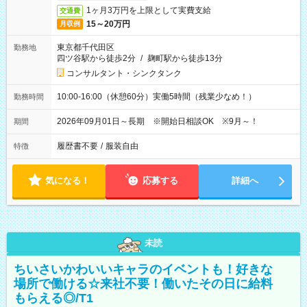
1ヶ月3万円を上限として実費支給
交通費
15～20万円
月収例
東京都千代田区
勤務地
四ツ谷駅から徒歩2分
/
麹町駅から徒歩13分
コンサルタント・シンクタンク
10:00-16:00（休憩60分）実働5時間（残業少なめ！）
勤務時間
2026年09月01日～長期 ※開始日相談OK ※9月～！
期間
履歴書不要
/
服装自由
特徴
気になる！
応募する
詳細へ
未読
ちいさいかわいいキャラのイベントも！好きな
場所で働ける☆来社不要！働いたその日に給料
もらえる◎/T1