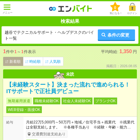
0
メニュー
気になる！
ログイン
検索結果
越谷でテクニカルサポート・ヘルプデスクのバイ
条件の変更
ト一覧
1
1,350
件中
1
～
1
件表示
平均時給:
円
新着順
時給順
人気順
掲載日：2026.08.05
未読
【未経験スタート】決まった流れで進められる！
ITサポートで正社員デビュー
無期雇用派遣
職種未経験OK
社会人未経験OK
ブランクOK
WEB登録・面接OK
月給22万5,000円～50万円＋地域／住宅手当＋残業代 ※残業代
給与
は全額支給します。 ※各種手当あり ※経験・年齢・能力等を
考慮して加給・優遇します。
交通費別途支給あり