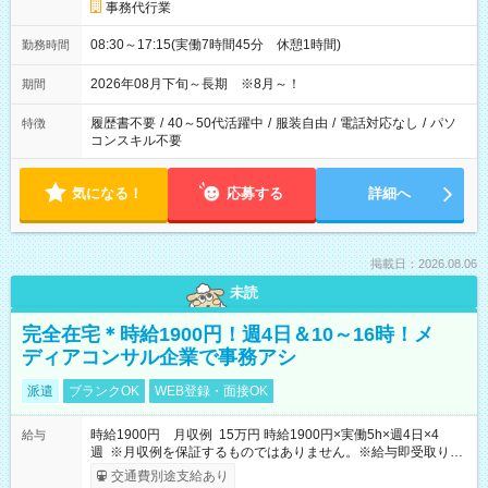
事務代行業
08:30～17:15(実働7時間45分 休憩1時間)
勤務時間
2026年08月下旬～長期 ※8月～！
期間
履歴書不要
/
40～50代活躍中
/
服装自由
/
電話対応なし
/
パソ
特徴
コンスキル不要
気になる！
応募する
詳細へ
掲載日：2026.08.06
未読
完全在宅＊時給1900円！週4日＆10～16時！メ
ディアコンサル企業で事務アシ
派遣
ブランクOK
WEB登録・面接OK
時給1900円 月収例 15万円 時給1900円×実働5h×週4日×4
給与
週 ※月収例を保証するものではありません。※給与即受取りサ
ービス利用可（利用条件有）
交通費別途支給あり