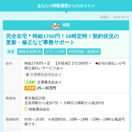
あなたの閲覧履歴からのオススメ
掲載日：2026.08.07
未読
完全在宅＊時給1700円！16時定時！契約状況の
更新・修正など事務サポート
派遣
職種未経験OK
ブランクOK
WEB登録・面接OK
時給1700円＋交 【月収例】272,000円～ ■給与の前払いが可
給与
能な速払いサービスあり
交通費別途支給あり
交通費支給あり
交通費
25～30万円
月収例
東京都品川区
勤務地
五反田駅から徒歩7分
/
大崎広小路駅から徒歩5分
情報通信会社
9:00～16:00 ※休憩60分。10時～18時・10時～19時も相談可
勤務時間
能です。