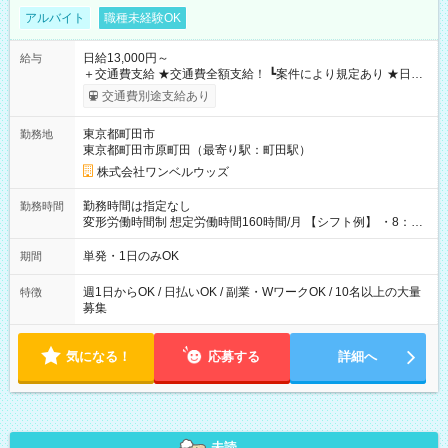
アルバイト
職種未経験OK
日給13,000円～
給与
＋交通費支給 ★交通費全額支給！ ┗案件により規定あり ★日払
いOK！（規定あり） ┗働いたその日に現金GET♪ お仕事後はコ
交通費別途支給あり
ンビニATMから 日払い分を引き落とせます！ 【試用期間】試
用期間なし
東京都町田市
勤務地
東京都町田市原町田（最寄り駅：町田駅）
株式会社ワンベルウッズ
勤務時間は指定なし
勤務時間
変形労働時間制 想定労働時間160時間/月 【シフト例】 ・8：00
～21：00
単発・1日のみOK
期間
週1日からOK / 日払いOK / 副業・WワークOK / 10名以上の大量
特徴
募集
気になる！
応募する
詳細へ
未読