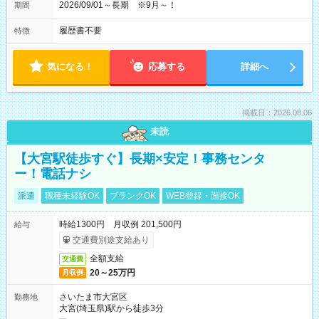
2026/09/01～長期 ※9月～！
期間
履歴書不要
特徴
気になる！
応募する
詳細へ
掲載日：2026.08.06
未読
【大宮駅徒歩すぐ】長期×安定！事務センタ
ー！電話ナシ
派遣
職種未経験OK
ブランクOK
WEB登録・面接OK
時給1300円 月収例 201,500円
給与
交通費別途支給あり
全額支給
交通費
20～25万円
月収例
さいたま市大宮区
勤務地
大宮(埼玉県)駅から徒歩3分