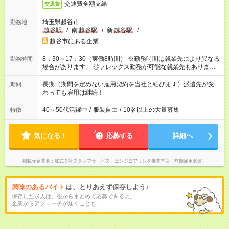
交通費全額支給
交通費
埼玉県越谷市
勤務地
越谷駅
/
南
越谷駅
/
新
越谷駅
/
…
越谷市にある企業
8：30～17：30（実働8時間） ※勤務時間は就業先により異なる
勤務時間
場合があります。 ◎フレックス勤務が可能な就業先もありま
す。 ◎今よりもさらに働きやすい環境をつくるべく、 働き方
改革に全社をあげて取り組んでいます。
長期（期間を定めない雇用契約を当社と結びます）派遣先が変
期間
わっても雇用は継続！
40～50代活躍中
/
服装自由
/
10名以上の大量募集
特徴
気になる！
応募する
詳細へ
掲載元企業名
株式会社スタッフサービス エンジニアリング事業本部（無期雇用派遣）
興味のあるバイト
は、とりあえず保存しよう♪
保存した求人は、後からまとめて応募できるよ。
企業からアプローチが届くことも！