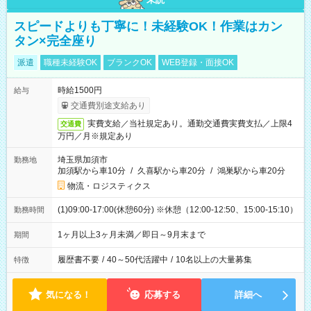
スピードよりも丁寧に！未経験OK！作業はカン
タン×完全座り
派遣
職種未経験OK
ブランクOK
WEB登録・面接OK
時給1500円
給与
交通費別途支給あり
実費支給／当社規定あり。通勤交通費実費支払／上限4
交通費
万円／月※規定あり
埼玉県加須市
勤務地
加須駅から車10分
/
久喜駅から車20分
/
鴻巣駅から車20分
物流・ロジスティクス
(1)09:00-17:00(休憩60分) ※休憩（12:00-12:50、15:00-15:10）
勤務時間
1ヶ月以上3ヶ月未満／即日～9月末まで
期間
履歴書不要
/
40～50代活躍中
/
10名以上の大量募集
特徴
気になる！
応募する
詳細へ