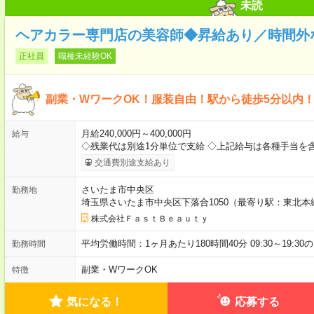
未読
ヘアカラー専門店の美容師◆昇給あり／時間外
正社員
職種未経験OK
副業・WワークOK！服装自由！駅から徒歩5分以内
月給240,000円～400,000円
給与
◇残業代は別途1分単位で支給 ◇上記給与は各種手当を含
交通費別途支給あり
さいたま市中央区
勤務地
埼玉県さいたま市中央区下落合1050（最寄り駅：東北本
株式会社ＦａｓｔＢｅａｕｔｙ
平均労働時間：1ヶ月あたり180時間40分 09:30～19:3
勤務時間
副業・WワークOK
特徴
気になる！
応募する