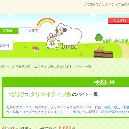
北与野駅でクリエイティブ系の
会員登録
エリア変更
関東版
望条件
一覧
北与野駅のクリエイティブ系のアルバイト・バイト一覧
検索結果
北与野
クリエイティブ系
で
のバイト一覧
北与野のアルバイト情報です。クリエイティブ系のアルバイトには、
編集・校正・制
作・編集・コーダー
などがあります。さらに、
単発
などの期間や、
職種未経験OK
など
2,000
4
平均時給:
円
件中
1
～
4
件表示