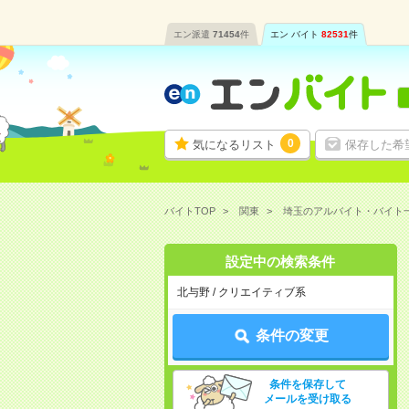
エン派遣
71454
件
エン バイト
82531
件
0
気になるリスト
保存した希
バイトTOP
関東
埼玉のアルバイト・バイト
設定中の検索条件
北与野 / クリエイティブ系
条件の変更
条件を保存して
メールを受け取る