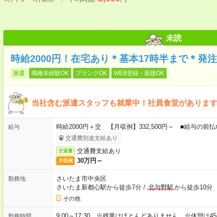
未読
時給2000円！在宅あり＊基本17時半まで＊発
派遣
職種未経験OK
ブランクOK
WEB登録・面接OK
当社含む派遣スタッフも就業中！社員食堂がありま
時給2000円＋交 【月収例】332,500円～ ■給与の
給与
交通費別途支給あり
交通費支給あり
交通費
30万円～
月収例
さいたま市中央区
勤務地
さいたま新都心駅から徒歩7分
/
北与野駅
から徒歩10分
その他
9:00～17:30 ※残業はほとんどありません。※休憩は4
勤務時間