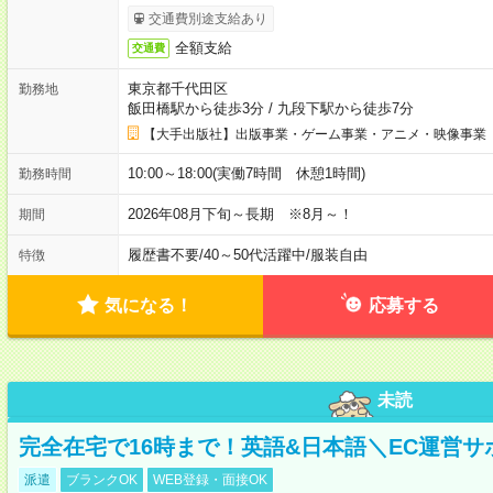
交通費別途支給あり
全額支給
交通費
東京都千代田区
勤務地
飯田橋駅から徒歩3分
/
九段下駅から徒歩7分
【大手出版社】出版事業・ゲーム事業・アニメ・映像事業
10:00～18:00(実働7時間 休憩1時間)
勤務時間
2026年08月下旬～長期 ※8月～！
期間
履歴書不要
/
40～50代活躍中
/
服装自由
特徴
気になる！
応募する
未読
完全在宅で16時まで！英語&日本語＼EC運営サ
派遣
ブランクOK
WEB登録・面接OK