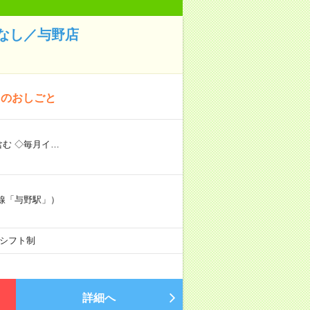
なし／与野店
！のおしごと
む ◇毎月イ…
線「与野駅」）
0のシフト制
詳細へ