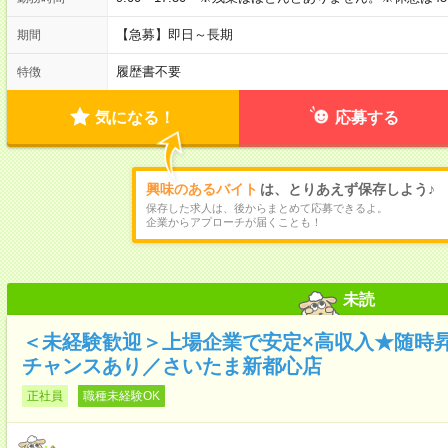
【急募】即日～長期
期間
履歴書不要
特徴
気になる！
応募する
興味のあるバイト
は、とりあえず保存しよう♪
保存した求人は、後からまとめて応募できるよ。
企業からアプローチが届くことも！
未読
＜未経験歓迎＞上場企業で安定×高収入★随時
チャンスあり／さいたま新都心店
正社員
職種未経験OK