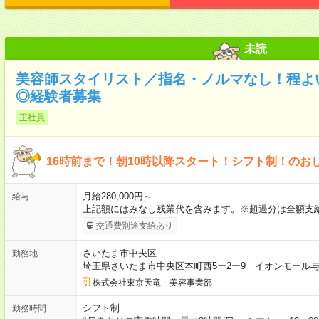
未読
美容師スタイリスト／指名・ノルマなし！程よ
◎経験者募集
正社員
16時前まで！朝10時以降スタート！シフト制！のお
月給280,000円～
給与
上記額にはみなし残業代を含みます。※超過分は全額支給
交通費別途支給あり
さいたま市中央区
勤務地
埼玉県さいたま市中央区本町西5ー2ー9 イオンモール与
株式会社東京天竜 美容事業部
シフト制
勤務時間