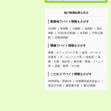
他の検索結果を見る
勤務地でバイト情報をさがす
渋谷駅
新宿駅
大崎駅
池袋駅
恵比
寿駅
大宮(埼玉県)駅
赤羽駅
戸田公園
駅
武蔵浦和駅
職種でバイト情報をさがす
事務・オフィスワーク系
販売・サービス・
営業系
IT・エンジニア系
技術系
医
療・介護・福祉系
軽作業・警備・イベント
系
調査・教育・その他
こだわりでバイト情報をさがす
WEB登録・面接OK
交通費別途支給あり
英語力不要
履歴書不要
週5日勤務