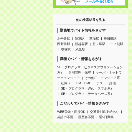
メールを受け取る
他の検索結果を見る
勤務地でバイト情報をさがす
北千住駅
浅草駅
草加駅
春日部駅
西新井駅
新越谷駅
竹ノ塚駅
一ノ割駅
谷塚駅
武里駅
職種でバイト情報をさがす
SE・プログラマ（ビジネスアプリケーション
系）
運用管理・保守
サーバ・ネットワ
ークエンジニア
その他IT・エンジニア系
社内SE
PM・PMO
テスト・評価
SE・プログラマ（Web・スマホ系）
SE・プログラマ（データベース系）
こだわりでバイト情報をさがす
WEB登録・面接OK
交通費別途支給あり
英語力不要
履歴書不要
週5日勤務