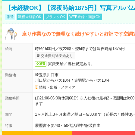
【未経験OK】【深夜時給1875円】写真アルバ
派遣
職種未経験OK
ブランクOK
WEB登録・面接OK
座り作業なので無理なく続けやすいと好評です空調
時給1500円／夜22時～翌5時までは深夜時給1875円
給与
交通費別途支給あり
実費支給／当社規定あり。
交通費
埼玉県川口市
勤務地
川口駅からバス10分
/
赤羽駅からバス10分
情報・出版・メディア
(1)21:00-06:00(休憩60分) ※入社後の最初2～3週間は
勤務時間
ます
1ヶ月以上3ヶ月未満／即日～9/30まで（延長の可能性あ
期間
履歴書不要
/
40～50代活躍中
/
服装自由
特徴