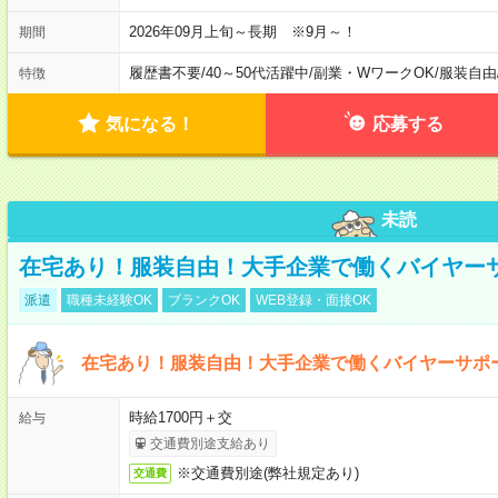
2026年09月上旬～長期 ※9月～！
期間
履歴書不要
/
40～50代活躍中
/
副業・WワークOK
/
服装自由
特徴
気になる！
応募する
未読
在宅あり！服装自由！大手企業で働くバイヤー
派遣
職種未経験OK
ブランクOK
WEB登録・面接OK
在宅あり！服装自由！大手企業で働くバイヤーサポ
時給1700円＋交
給与
交通費別途支給あり
※交通費別途(弊社規定あり)
交通費