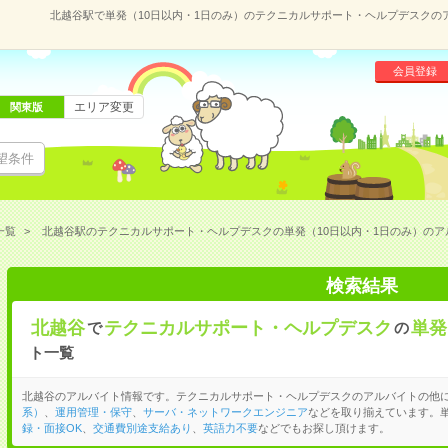
北越谷駅で単発（10日以内・1日のみ）のテクニカルサポート・ヘルプデスクの
会員登録
エリア変更
関東版
望条件
一覧
北越谷駅のテクニカルサポート・ヘルプデスクの単発（10日以内・1日のみ）のア
検索結果
北越谷
テクニカルサポート・ヘルプデスク
単発
で
の
ト一覧
北越谷のアルバイト情報です。テクニカルサポート・ヘルプデスクのアルバイトの他
系）
、
運用管理・保守
、
サーバ・ネットワークエンジニア
などを取り揃えています。単
録・面接OK
、
交通費別途支給あり
、
英語力不要
などでもお探し頂けます。