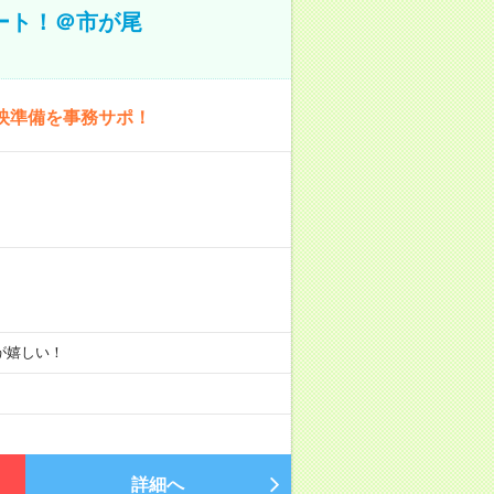
ート！＠市が尾
映準備を事務サポ！
りが嬉しい！
詳細へ