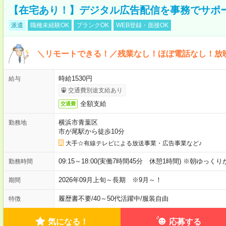
【在宅あり！】デジタル広告配信を事務でサポ
派遣
職種未経験OK
ブランクOK
WEB登録・面接OK
＼リモートできる！／残業なし！ほぼ電話なし！放
時給1530円
給与
交通費別途支給あり
全額支給
交通費
横浜市青葉区
勤務地
市が尾駅から徒歩10分
大手☆有線テレビによる放送事業・広告事業など♪
09:15～18:00(実働7時間45分 休憩1時間) ※朝ゆっく
勤務時間
2026年09月上旬～長期 ※9月～！
期間
履歴書不要
/
40～50代活躍中
/
服装自由
特徴
気になる！
応募する