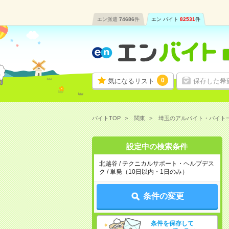
エン派遣
74686
件
エン バイト
82531
件
0
気になるリスト
保存した希
バイトTOP
関東
埼玉のアルバイト・バイト
設定中の検索条件
北越谷 / テクニカルサポート・ヘルプデス
ク / 単発（10日以内・1日のみ）
条件の変更
条件を保存して