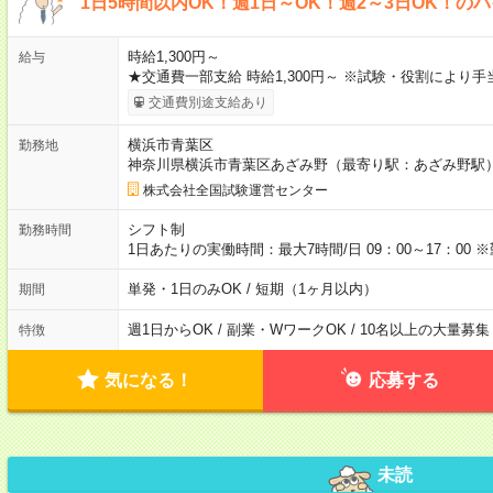
1日5時間以内OK！週1日～OK！週2～3日OK！の
時給1,300円～
給与
★交通費一部支給 時給1,300円～ ※試験・役割により
交通費別途支給あり
横浜市青葉区
勤務地
神奈川県横浜市青葉区あざみ野（最寄り駅：あざみ野駅
株式会社全国試験運営センター
シフト制
勤務時間
1日あたりの実働時間：最大7時間/日 09：00～17：0
単発・1日のみOK / 短期（1ヶ月以内）
期間
週1日からOK / 副業・WワークOK / 10名以上の大量募集
特徴
気になる！
応募する
未読