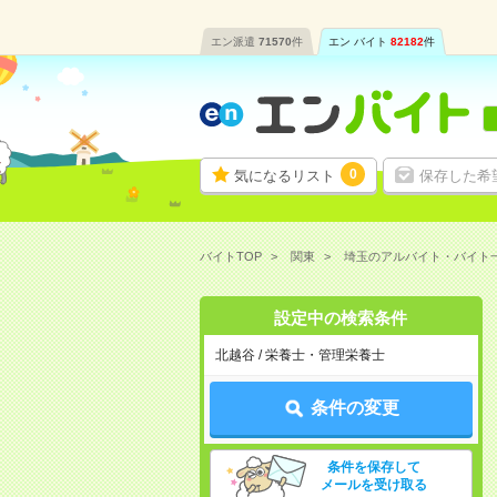
エン派遣
71570
件
エン バイト
82182
件
0
気になるリスト
保存した希
バイトTOP
関東
埼玉のアルバイト・バイト
設定中の検索条件
北越谷 / 栄養士・管理栄養士
条件の変更
条件を保存して
メールを受け取る