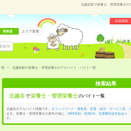
北越谷駅で栄養士・管理栄養士の
会員登録
エリア変更
関東版
望条件
一覧
北越谷駅の栄養士・管理栄養士のアルバイト・バイト一覧
検索結果
北越谷
栄養士・管理栄養士
で
のバイト一覧
北越谷のアルバイト情報です。
オフィスワーク・事務系
、
営業・販売・サービス系
、
ます。栄養士・管理栄養士の条件の他に、
WEB登録・面接OK
、
交通費別途支給あり
、
す。