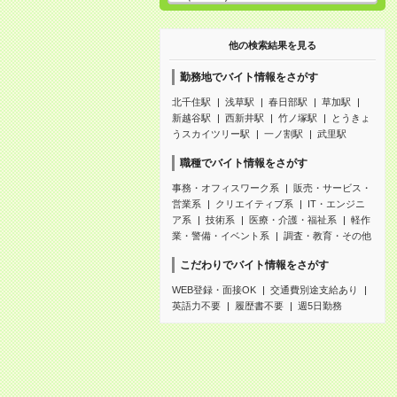
他の検索結果を見る
勤務地でバイト情報をさがす
北千住駅
浅草駅
春日部駅
草加駅
新越谷駅
西新井駅
竹ノ塚駅
とうきょ
うスカイツリー駅
一ノ割駅
武里駅
職種でバイト情報をさがす
事務・オフィスワーク系
販売・サービス・
営業系
クリエイティブ系
IT・エンジニ
ア系
技術系
医療・介護・福祉系
軽作
業・警備・イベント系
調査・教育・その他
こだわりでバイト情報をさがす
WEB登録・面接OK
交通費別途支給あり
英語力不要
履歴書不要
週5日勤務