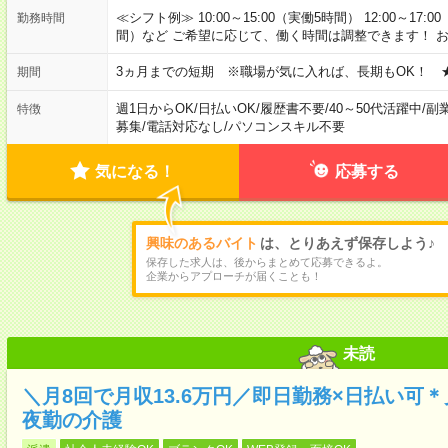
≪シフト例≫ 10:00～15:00（実働5時間） 12:00～17:0
勤務時間
間）など ご希望に応じて、働く時間は調整できます！ 
3ヵ月までの短期 ※職場が気に入れば、長期もOK！ 
期間
週1日からOK
/
日払いOK
/
履歴書不要
/
40～50代活躍中
/
副
特徴
募集
/
電話対応なし
/
パソコンスキル不要
気になる！
応募する
興味のあるバイト
は、とりあえず保存しよう♪
保存した求人は、後からまとめて応募できるよ。
企業からアプローチが届くことも！
未読
＼月8回で月収13.6万円／即日勤務×日払い可
夜勤の介護