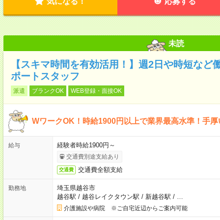
気になる！
応募する
未読
【スキマ時間を有効活用！】週2日や時短など
ポートスタッフ
派遣
ブランクOK
WEB登録・面接OK
WワークOK！時給1900円以上で業界最高水準！手
経験者時給1900円～
給与
交通費別途支給あり
交通費全額支給
交通費
埼玉県越谷市
勤務地
越谷駅
/
越谷レイクタウン駅
/
新越谷駅
/
…
介護施設や病院 ※ご自宅近辺からご案内可能