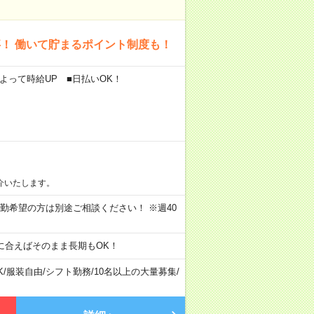
！ 働いて貯まるポイント制度も！
によって時給UP ■日払いOK！
介いたします。
) ★日勤希望の方は別途ご相談ください！ ※週40
に合えばそのまま長期もOK！
K
/
服装自由
/
シフト勤務
/
10名以上の大量募集
/