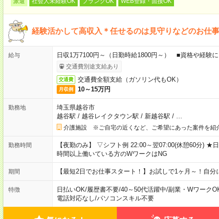
派遣
社会人未経験OK
ブランクOK
WEB登録・面接OK
経験活かして高収入＊任せるのは見守りなどのお仕事
日収1万7100円～（日勤時給1800円～） ■資格や経験
給与
交通費別途支給あり
交通費全額支給（ガソリン代もOK）
交通費
10～15万円
月収例
埼玉県越谷市
勤務地
越谷駅
/
越谷レイクタウン駅
/
新越谷駅
/
…
介護施設 ※ご自宅の近くなど、ご希望にあった案件を紹
【夜勤のみ】 ▽シフト例 22:00～翌07:00(休憩60分
勤務時間
時間以上働いている方のWワークはNG
【最短2日でお仕事スタート！】お試しで1ヶ月～！自分
期間
日払いOK
/
履歴書不要
/
40～50代活躍中
/
副業・WワークO
特徴
電話対応なし
/
パソコンスキル不要