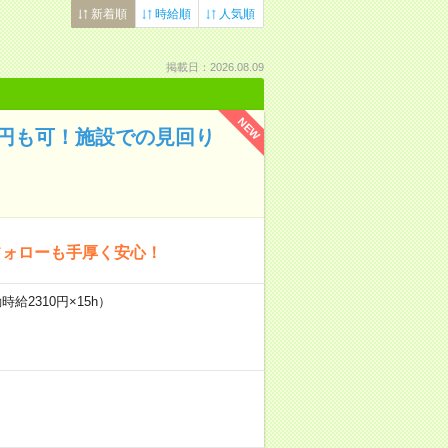
新着順
時給順
人気順
掲載日：2026.08.09
NEW
万円も可！施設での見回り
フォローも手厚く安心！
給2310円×15h）