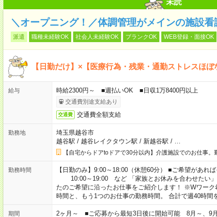
未読
＼オープニング！／体調管理がメインの施設看
派遣
職種未経験OK
社会人未経験OK
ブランクOK
WEB登録・面接OK
【日勤だけ】×【医療行為・残業・通勤ストレスほぼ
時給2300円～ ■週払いOK ■日収1万8400円以上
給与
交通費別途支給あり
交通費全額支給
交通費
埼玉県越谷市
勤務地
越谷駅
/
越谷レイクタウン駅
/
新越谷駅
/
…
【自宅からドアtoドアで30分以内】介護施設でのお仕事。
【日勤のみ】9:00～18:00（休憩60分） ■ご希望があれば
勤務時間
10:00～19:00 など 「家族とお休みを合わせたい
たのご希望に沿ったお仕事をご紹介します！ ※Wワーク
時間と、もう1つのお仕事の勤務時間。 合計で週40時
2ヶ月～ ■ご応募から最短3日後に開始可能 8月～、9
期間