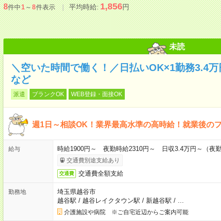
1,856
8
平均時給:
円
件中
1
～
8
件表示
未読
＼空いた時間で働く！／日払いOK×1勤務3.4
など
派遣
ブランクOK
WEB登録・面接OK
週1日～相談OK！業界最高水準の高時給！就業後の
時給1900円～ 夜勤時給2310円～ 日収3.4万円～（夜勤時
給与
交通費別途支給あり
交通費全額支給
交通費
埼玉県越谷市
勤務地
越谷駅
/
越谷レイクタウン駅
/
新越谷駅
/
…
介護施設や病院 ※ご自宅近辺からご案内可能