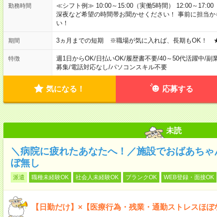
≪シフト例≫ 10:00～15:00（実働5時間） 12:00～1
勤務時間
深夜など希望の時間帯お聞かせください！ 事前に担当
い！
3ヵ月までの短期 ※職場が気に入れば、長期もOK！ 
期間
週1日からOK
/
日払いOK
/
履歴書不要
/
40～50代活躍中
/
副
特徴
募集
/
電話対応なし
/
パソコンスキル不要
気になる！
応募する
未読
＼病院に疲れたあなたへ！／施設でおばあちゃ
ぼ無し
派遣
職種未経験OK
社会人未経験OK
ブランクOK
WEB登録・面接OK
【日勤だけ】×【医療行為・残業・通勤ストレスほぼ