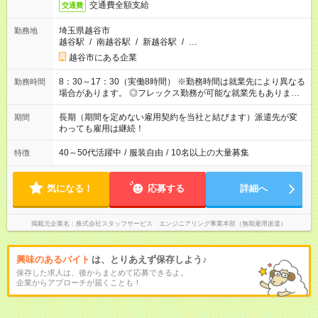
交通費全額支給
交通費
埼玉県越谷市
勤務地
越谷駅
/
南越谷駅
/
新越谷駅
/
…
越谷市にある企業
8：30～17：30（実働8時間） ※勤務時間は就業先により異なる
勤務時間
場合があります。 ◎フレックス勤務が可能な就業先もありま
す。 ◎今よりもさらに働きやすい環境をつくるべく、 働き方
改革に全社をあげて取り組んでいます。
長期（期間を定めない雇用契約を当社と結びます）派遣先が変
期間
わっても雇用は継続！
40～50代活躍中
/
服装自由
/
10名以上の大量募集
特徴
気になる！
応募する
詳細へ
掲載元企業名
株式会社スタッフサービス エンジニアリング事業本部（無期雇用派遣）
興味のあるバイト
は、とりあえず保存しよう♪
保存した求人は、後からまとめて応募できるよ。
企業からアプローチが届くことも！