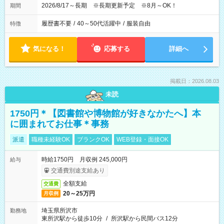
2026/8/17～長期 ※長期更新予定 ※8月～OK！
期間
履歴書不要
/
40～50代活躍中
/
服装自由
特徴
気になる！
応募する
詳細へ
掲載日：2026.08.03
未読
1750円＊【図書館や博物館が好きなかたへ】本
に囲まれてお仕事＊事務
派遣
職種未経験OK
ブランクOK
WEB登録・面接OK
時給1750円 月収例 245,000円
給与
交通費別途支給あり
全額支給
交通費
20～25万円
月収例
埼玉県所沢市
勤務地
東所沢駅から徒歩10分
/
所沢駅から民間バス12分