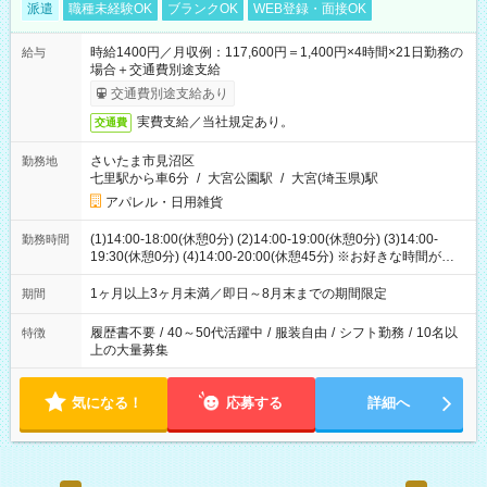
派遣
職種未経験OK
ブランクOK
WEB登録・面接OK
時給1400円／月収例：117,600円＝1,400円×4時間×21日勤務の
給与
場合＋交通費別途支給
交通費別途支給あり
実費支給／当社規定あり。
交通費
さいたま市見沼区
勤務地
七里駅から車6分
/
大宮公園駅
/
大宮(埼玉県)駅
アパレル・日用雑貨
(1)14:00-18:00(休憩0分) (2)14:00-19:00(休憩0分) (3)14:00-
勤務時間
19:30(休憩0分) (4)14:00-20:00(休憩45分) ※お好きな時間が選べ
ます
1ヶ月以上3ヶ月未満／即日～8月末までの期間限定
期間
履歴書不要
/
40～50代活躍中
/
服装自由
/
シフト勤務
/
10名以
特徴
上の大量募集
気になる！
応募する
詳細へ