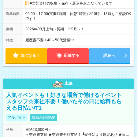
■文芸資料の収集・保存・展示をおこなっています
09:00～17:00(実働7時間 休憩1時間) ※10時～18時もご相談OK
勤務時間
です！
2026年09月上旬～長期 ※9月～！
期間
履歴書不要
/
40～50代活躍中
特徴
気になる！
応募する
詳細へ
未読
人気イベントも！好きな場所で働けるイベント
スタッフ☆来社不要！働いたその日に給料もら
える日払い/T1
アルバイト
職種未経験OK
日給13,000円～
給与
＋交通費支給 ★交通費全額支給！ ┗案件により規定あり ★日払