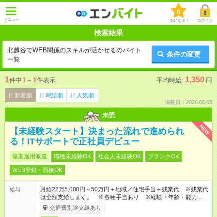
0
メニュー
気になる！
ログイン
検索結果
北越谷でWEB関係のスキルが活かせるのバイト
条件の変更
一覧
1
1,350
件中
1
～
1
件表示
平均時給:
円
新着順
時給順
人気順
掲載日：2026.08.05
未読
NEW
【未経験スタート】決まった流れで進められ
る！ITサポートで正社員デビュー
無期雇用派遣
職種未経験OK
社会人未経験OK
ブランクOK
WEB登録・面接OK
月給22万5,000円～50万円＋地域／住宅手当＋残業代 ※残業代
給与
は全額支給します。 ※各種手当あり ※経験・年齢・能力等を
考慮して加給・優遇します。
交通費別途支給あり