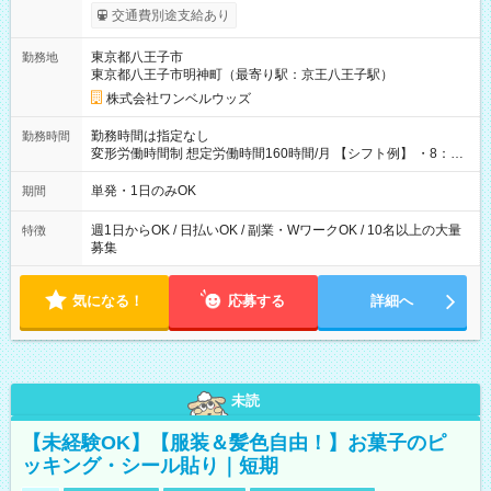
いOK！（規定あり） ┗働いたその日に現金GET♪ お仕事後はコ
交通費別途支給あり
ンビニATMから 日払い分を引き落とせます！ 【試用期間】試
用期間なし
東京都八王子市
勤務地
東京都八王子市明神町（最寄り駅：京王八王子駅）
株式会社ワンベルウッズ
勤務時間は指定なし
勤務時間
変形労働時間制 想定労働時間160時間/月 【シフト例】 ・8：00
～21：00
単発・1日のみOK
期間
週1日からOK / 日払いOK / 副業・WワークOK / 10名以上の大量
特徴
募集
気になる！
応募する
詳細へ
未読
【未経験OK】【服装＆髪色自由！】お菓子のピ
ッキング・シール貼り｜短期