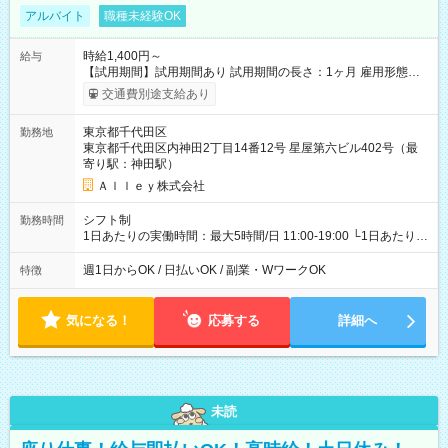
アルバイト
職種未経験OK
時給1,400円～
給与
【試用期間】試用期間あり 試用期間の長さ：1ヶ月 雇用形態、
給与は本採用時と同じです。
交通費別途支給あり
東京都千代田区
勤務地
東京都千代田区内神田2丁目14番12号 星屋第六ビル402号（最
寄り駅：神田駅）
Ａｌｌｅｙ株式会社
シフト制
勤務時間
1日あたりの実働時間：最大5時間/日 11:00-19:00 └1日あたりの
実働時間：1-5時間 └上記の時間帯内であれば、いつでも勤務可
能！ └平日・土曜日の中で、お好きな曜日でご勤務いただけま
週1日からOK / 日払いOK / 副業・WワークOK
特徴
す！ 【シフト例】 ・11:00～14:00 ・16:30～19:00 ・13:00～
18:00 などのように、自由な働き方が可能なお仕事です！
気になる！
応募する
詳細へ
未読