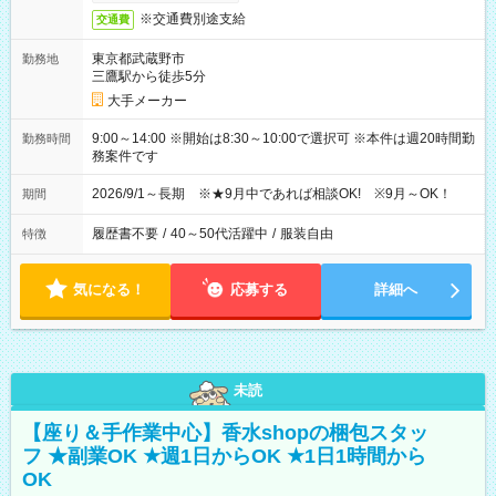
※交通費別途支給
交通費
東京都武蔵野市
勤務地
三鷹駅から徒歩5分
大手メーカー
9:00～14:00 ※開始は8:30～10:00で選択可 ※本件は週20時間勤
勤務時間
務案件です
2026/9/1～長期 ※★9月中であれば相談OK! ※9月～OK！
期間
履歴書不要
/
40～50代活躍中
/
服装自由
特徴
気になる！
応募する
詳細へ
未読
【座り＆手作業中心】香水shopの梱包スタッ
フ ★副業OK ★週1日からOK ★1日1時間から
OK