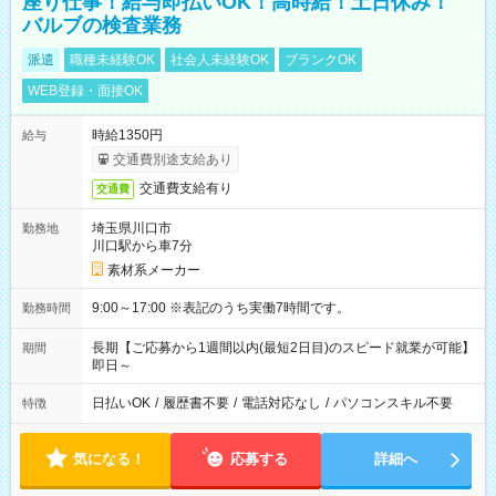
座り仕事！給与即払いOK！高時給！土日休み！
バルブの検査業務
派遣
職種未経験OK
社会人未経験OK
ブランクOK
WEB登録・面接OK
時給1350円
給与
交通費別途支給あり
交通費支給有り
交通費
埼玉県川口市
勤務地
川口駅から車7分
素材系メーカー
9:00～17:00 ※表記のうち実働7時間です。
勤務時間
長期【ご応募から1週間以内(最短2日目)のスピード就業が可能】
期間
即日～
日払いOK
/
履歴書不要
/
電話対応なし
/
パソコンスキル不要
特徴
気になる！
応募する
詳細へ