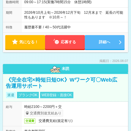
09:00～17:15(実働7時間15分 休憩1時間)
勤務時間
2026年10月上旬～2026年12月下旬 12月末まで 延長の可能
期間
性もあります ※10月～！
履歴書不要
/
40～50代活躍中
特徴
気になる！
応募する
詳細へ
掲載日：2026.08.07
未読
《完全在宅×時短日短OK》Wワーク可〇Web広
告運用サポート
派遣
ブランクOK
WEB登録・面接OK
時給2100～2200円＋交
給与
交通費別途支給あり
交通費支給(規定有り)
交通費