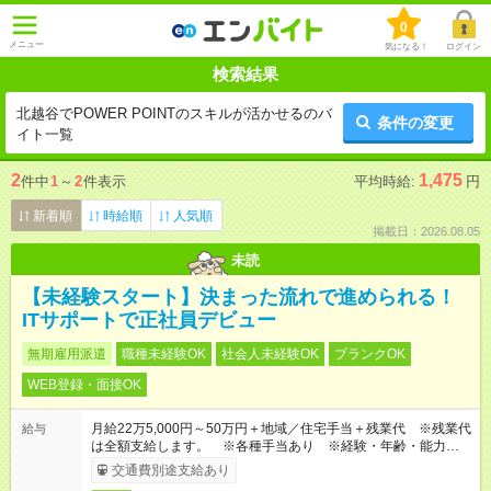
0
メニュー
気になる！
ログイン
検索結果
北越谷でPOWER POINTのスキルが活かせるのバ
条件の変更
イト一覧
2
1,475
件中
1
～
2
件表示
平均時給:
円
新着順
時給順
人気順
掲載日：2026.08.05
未読
【未経験スタート】決まった流れで進められる！
ITサポートで正社員デビュー
無期雇用派遣
職種未経験OK
社会人未経験OK
ブランクOK
WEB登録・面接OK
月給22万5,000円～50万円＋地域／住宅手当＋残業代 ※残業代
給与
は全額支給します。 ※各種手当あり ※経験・年齢・能力等を
考慮して加給・優遇します。
交通費別途支給あり