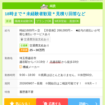
未読
18時まで＊未経験者歓迎＊見積り回答など
派遣
職種未経験OK
ブランクOK
WEB登録・面接OK
時給1600円＋交 【月収例】266,000円～ ■給与の前払いが可
給与
能な速払いサービスあり
交通費別途支給あり
交通費支給あり
交通費
25～30万円
月収例
埼玉県越谷市
勤務地
越谷駅からバス19分
/
北越谷駅
から徒歩18分
機械メーカー
9:00～18:00 ※残業はほとんどありません。※休憩60分。
勤務時間
2026/09/07～長期 ※開始日はご相談可能です！ ※9月～！
期間
履歴書不要
特徴
気になる！
応募する
詳細へ