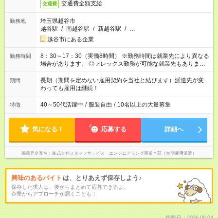
交通費全額支給
交通費
埼玉県越谷市
勤務地
越谷駅
/
南越谷駅
/
新越谷駅
/
…
越谷市にある企業
8：30～17：30（実働8時間） ※勤務時間は就業先により異なる
勤務時間
場合があります。 ◎フレックス勤務が可能な就業先もありま
す。 ◎今よりもさらに働きやすい環境をつくるべく、 働き方
改革に全社をあげて取り組んでいます。
長期（期間を定めない雇用契約を当社と結びます）派遣先が変
期間
わっても雇用は継続！
40～50代活躍中
/
服装自由
/
10名以上の大量募集
特徴
気になる！
応募する
詳細へ
掲載元企業名
株式会社スタッフサービス エンジニアリング事業本部（無期雇用派遣）
興味のあるバイト
は、とりあえず保存しよう♪
保存した求人は、後からまとめて応募できるよ。
企業からアプローチが届くことも！
掲載日：2026.08.04