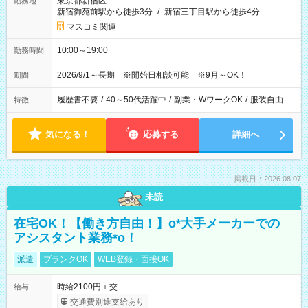
東京都新宿区
勤務地
新宿御苑前駅から徒歩3分
/
新宿三丁目駅から徒歩4分
マスコミ関連
10:00～19:00
勤務時間
2026/9/1～長期 ※開始日相談可能 ※9月～OK！
期間
履歴書不要
/
40～50代活躍中
/
副業・WワークOK
/
服装自由
特徴
気になる！
応募する
詳細へ
掲載日：2026.08.07
未読
在宅OK！【働き方自由！】o*大手メーカーでの
アシスタント業務*o！
派遣
ブランクOK
WEB登録・面接OK
時給2100円＋交
給与
交通費別途支給あり