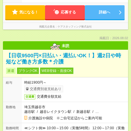
気になる！
応募する
詳細へ
掲載元企業名
ケアスタッフィング株式会社
掲載日：2026.08.02
未読
【日収9500円×日払い・週払いOK！】週2日や時
短など働き方多数＊介護
派遣
ブランクOK
WEB登録・面接OK
時給1900円～
給与
交通費別途支給あり
交通費全額支給
交通費
埼玉県越谷市
勤務地
越谷駅
/
越谷レイクタウン駅
/
新越谷駅
/
…
介護施設や病院 ※ご自宅近辺からご案内可能
≪シフト例≫ 10:00～15:00（実働5時間） 12:00～17:00（実働
勤務時間