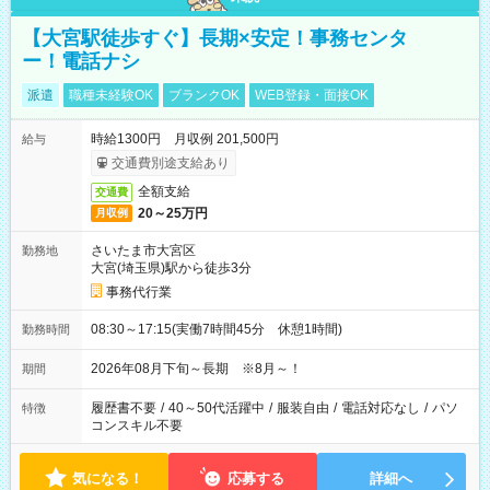
【大宮駅徒歩すぐ】長期×安定！事務センタ
ー！電話ナシ
派遣
職種未経験OK
ブランクOK
WEB登録・面接OK
時給1300円 月収例 201,500円
給与
交通費別途支給あり
全額支給
交通費
20～25万円
月収例
さいたま市大宮区
勤務地
大宮(埼玉県)駅から徒歩3分
事務代行業
08:30～17:15(実働7時間45分 休憩1時間)
勤務時間
2026年08月下旬～長期 ※8月～！
期間
履歴書不要
/
40～50代活躍中
/
服装自由
/
電話対応なし
/
パソ
特徴
コンスキル不要
気になる！
応募する
詳細へ