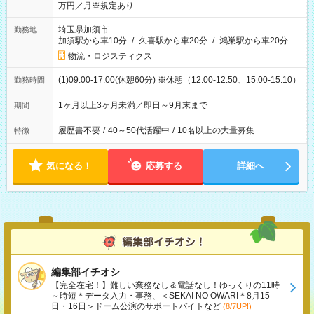
万円／月※規定あり
埼玉県加須市
勤務地
加須駅から車10分
/
久喜駅から車20分
/
鴻巣駅から車20分
物流・ロジスティクス
(1)09:00-17:00(休憩60分) ※休憩（12:00-12:50、15:00-15:10）
勤務時間
1ヶ月以上3ヶ月未満／即日～9月末まで
期間
履歴書不要
/
40～50代活躍中
/
10名以上の大量募集
特徴
気になる！
応募する
詳細へ
編集部イチオシ
【完全在宅！】難しい業務なし＆電話なし！ゆっくりの11時
～時短＊データ入力・事務、＜SEKAI NO OWARI＊8月15
日・16日＞ドーム公演のサポートバイトなど
(8/7UP!)