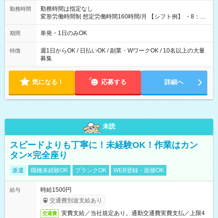
勤務時間は指定なし
勤務時間
変形労働時間制 想定労働時間160時間/月 【シフト例】 ・8：00
～21：00
単発・1日のみOK
期間
週1日からOK / 日払いOK / 副業・WワークOK / 10名以上の大量
特徴
募集
気になる！
応募する
詳細へ
未読
スピードよりも丁寧に！未経験OK！作業はカン
タン×完全座り
派遣
職種未経験OK
ブランクOK
WEB登録・面接OK
時給1500円
給与
交通費別途支給あり
実費支給／当社規定あり。通勤交通費実費支払／上限4
交通費