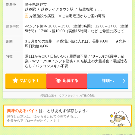
埼玉県越谷市
勤務地
越谷駅
/
越谷レイクタウン駅
/
新越谷駅
/
…
介護施設や病院 ※ご自宅近辺からご案内可能
≪シフト例≫ 10:00～15:00（実働5時間） 12:00～17:00（実働
勤務時間
5時間） 17:00～翌10:00（実働15時間）など ご希望に応じて、
働く時間は調整できます！ お気軽に担当へ相談ください！
3ヵ月までの短期 ※職場が気に入れば、長期もOK！ ★急募！
期間
即日勤務もOK！
週1日からOK
/
日払いOK
/
履歴書不要
/
40～50代活躍中
/
副
特徴
業・WワークOK
/
シフト勤務
/
10名以上の大量募集
/
電話対応
なし
/
パソコンスキル不要
気になる！
応募する
詳細へ
掲載元企業名
ケアスタッフィング株式会社
興味のあるバイト
は、とりあえず保存しよう♪
保存した求人は、後からまとめて応募できるよ。
企業からアプローチが届くことも！