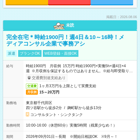
掲載日：2026.08.06
未読
完全在宅＊時給1900円！週4日＆10～16時！メ
ディアコンサル企業で事務アシ
派遣
ブランクOK
WEB登録・面接OK
時給1900円 月収例 15万円 時給1900円×実働5h×週4日×4
給与
週 ※月収例を保証するものではありません。※給与即受取りサ
ービス利用可（利用条件有）
交通費別途支給あり
1ヶ月3万円を上限として実費支給
交通費
15～20万円
月収例
東京都千代田区
勤務地
四ツ谷駅から徒歩2分
/
麹町駅から徒歩13分
コンサルタント・シンクタンク
10:00-16:00（休憩60分）実働5時間（残業少なめ！）
勤務時間
2026年09月01日～長期 ※開始日相談OK ※9月～！
期間