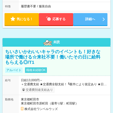
履歴書不要
/
服装自由
特徴
気になる！
応募する
詳細へ
未読
ちいさいかわいいキャラのイベントも！好きな
場所で働ける☆来社不要！働いたその日に給料
もらえる◎/T1
アルバイト
職種未経験OK
日給13,000円～
給与
＋交通費支給 ★交通費全額支給！ ┗案件により規定あり ★日払
いOK！（規定あり） ┗働いたその日に現金GET♪ お仕事後はコ
交通費別途支給あり
ンビニATMから 日払い分を引き落とせます！ 【試用期間】試
用期間なし
東京都町田市
勤務地
東京都町田市原町田（最寄り駅：町田駅）
株式会社ワンベルウッズ