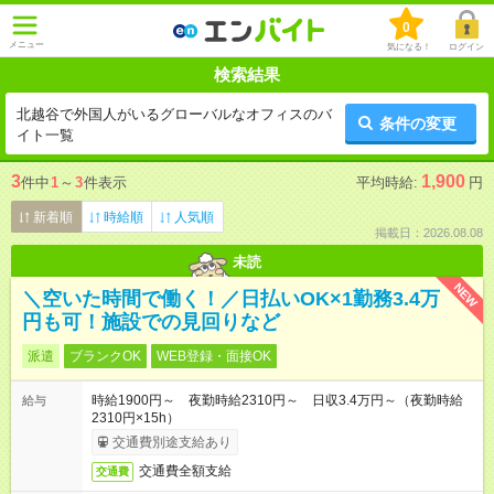
0
メニュー
気になる！
ログイン
検索結果
北越谷で外国人がいるグローバルなオフィスのバ
条件の変更
イト一覧
3
1,900
件中
1
～
3
件表示
平均時給:
円
新着順
時給順
人気順
掲載日：2026.08.08
未読
NEW
＼空いた時間で働く！／日払いOK×1勤務3.4万
円も可！施設での見回りなど
派遣
ブランクOK
WEB登録・面接OK
時給1900円～ 夜勤時給2310円～ 日収3.4万円～（夜勤時給
給与
2310円×15h）
交通費別途支給あり
交通費全額支給
交通費