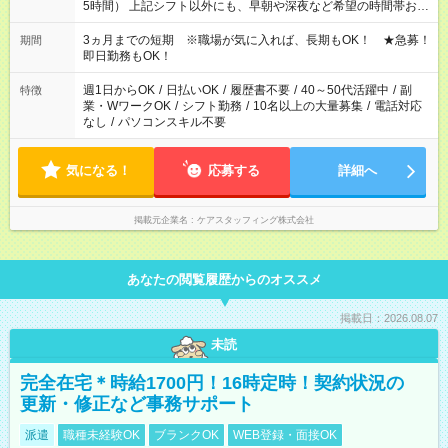
5時間） 上記シフト以外にも、早朝や深夜など希望の時間帯お聞
かせください！ 事前に担当からヒアリングもしますので、ご安
心ください！
3ヵ月までの短期 ※職場が気に入れば、長期もOK！ ★急募！
期間
即日勤務もOK！
週1日からOK
/
日払いOK
/
履歴書不要
/
40～50代活躍中
/
副
特徴
業・WワークOK
/
シフト勤務
/
10名以上の大量募集
/
電話対応
なし
/
パソコンスキル不要
気になる！
応募する
詳細へ
掲載元企業名
ケアスタッフィング株式会社
あなたの閲覧履歴からのオススメ
掲載日：2026.08.07
未読
完全在宅＊時給1700円！16時定時！契約状況の
更新・修正など事務サポート
派遣
職種未経験OK
ブランクOK
WEB登録・面接OK