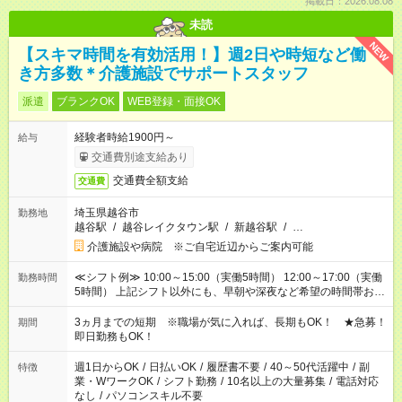
掲載日：2026.08.08
未読
NEW
【スキマ時間を有効活用！】週2日や時短など働
き方多数＊介護施設でサポートスタッフ
派遣
ブランクOK
WEB登録・面接OK
経験者時給1900円～
給与
交通費別途支給あり
交通費全額支給
交通費
埼玉県越谷市
勤務地
越谷駅
/
越谷レイクタウン駅
/
新越谷駅
/
…
介護施設や病院 ※ご自宅近辺からご案内可能
≪シフト例≫ 10:00～15:00（実働5時間） 12:00～17:00（実働
勤務時間
5時間） 上記シフト以外にも、早朝や深夜など希望の時間帯お聞
かせください！ 事前に担当からヒアリングもしますので、ご安
心ください！
3ヵ月までの短期 ※職場が気に入れば、長期もOK！ ★急募！
期間
即日勤務もOK！
週1日からOK
/
日払いOK
/
履歴書不要
/
40～50代活躍中
/
副
特徴
業・WワークOK
/
シフト勤務
/
10名以上の大量募集
/
電話対応
なし
/
パソコンスキル不要