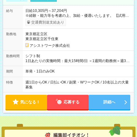
日給10,305円～37,204円
給与
※経験・能力等を考慮の上、加給・優遇いたします。 【試用期
間】試用期間なし
交通費別途支給あり
東京都足立区
勤務地
東京都足立区千住東
アシストワーク株式会社
シフト制
勤務時間
1日あたりの実働時間：最大15時間/日 ＜1週間の勤務例＞週3回
勤務 勤務：月・水・金 休み：火・木・土・日 好きな時にお仕事
可能です！ ※1日あたりの最大実働時間は日勤、夜勤共に勤務し
単発・1日のみOK
期間
た時間になります。
週1日からOK / 日払いOK / 副業・WワークOK / 10名以上の大量
特徴
募集
気になる！
応募する
詳細へ