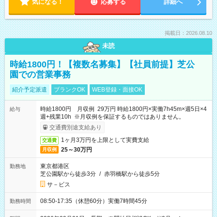
気になる！
応募する
詳細へ
掲載日：2026.08.10
未読
時給1800円！【複数名募集】【社員前提】芝公
園での営業事務
紹介予定派遣
ブランクOK
WEB登録・面接OK
時給1800円 月収例 29万円 時給1800円×実働7h45m×週5日×4
給与
週+残業10h ※月収例を保証するものではありません。
交通費別途支給あり
1ヶ月3万円を上限として実費支給
交通費
25～30万円
月収例
東京都港区
勤務地
芝公園駅から徒歩3分
/
赤羽橋駅から徒歩5分
サ－ビス
08:50-17:35（休憩60分）実働7時間45分
勤務時間