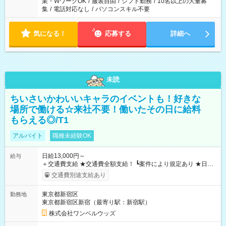
業・WワークOK
/
服装自由
/
シフト勤務
/
10名以上の大量募
集
/
電話対応なし
/
パソコンスキル不要
気になる！
応募する
詳細へ
未読
ちいさいかわいいキャラのイベントも！好きな
場所で働ける☆来社不要！働いたその日に給料
もらえる◎/T1
アルバイト
職種未経験OK
日給13,000円～
給与
＋交通費支給 ★交通費全額支給！ ┗案件により規定あり ★日払
いOK！（規定あり） ┗働いたその日に現金GET♪ お仕事後はコ
交通費別途支給あり
ンビニATMから 日払い分を引き落とせます！ 【試用期間】試
用期間なし
東京都新宿区
勤務地
東京都新宿区新宿（最寄り駅：新宿駅）
株式会社ワンベルウッズ