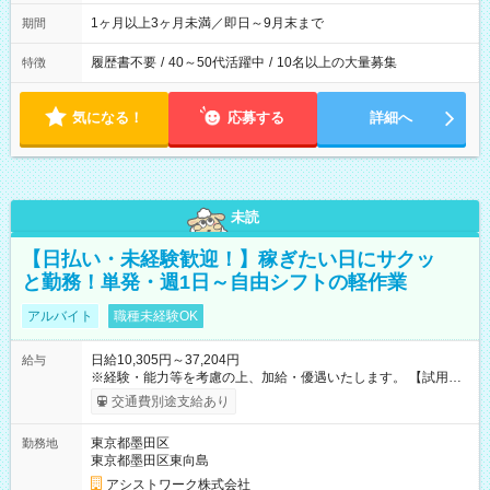
1ヶ月以上3ヶ月未満／即日～9月末まで
期間
履歴書不要
/
40～50代活躍中
/
10名以上の大量募集
特徴
気になる！
応募する
詳細へ
未読
【日払い・未経験歓迎！】稼ぎたい日にサクッ
と勤務！単発・週1日～自由シフトの軽作業
アルバイト
職種未経験OK
日給10,305円～37,204円
給与
※経験・能力等を考慮の上、加給・優遇いたします。 【試用期
間】試用期間なし
交通費別途支給あり
東京都墨田区
勤務地
東京都墨田区東向島
アシストワーク株式会社