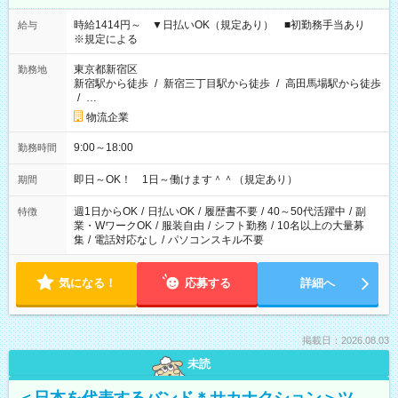
時給1414円～ ▼日払いOK（規定あり） ■初勤務手当あり
給与
※規定による
東京都新宿区
勤務地
新宿駅から徒歩
/
新宿三丁目駅から徒歩
/
高田馬場駅から徒歩
/
…
物流企業
9:00～18:00
勤務時間
即日～OK！ 1日～働けます＾＾（規定あり）
期間
週1日からOK
/
日払いOK
/
履歴書不要
/
40～50代活躍中
/
副
特徴
業・WワークOK
/
服装自由
/
シフト勤務
/
10名以上の大量募
集
/
電話対応なし
/
パソコンスキル不要
気になる！
応募する
詳細へ
掲載日：2026.08.03
未読