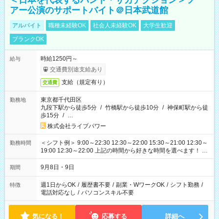
＜日本を代表するバンド＊サカナクション＞ツ
アー公演のサポートバイト＠日本武道館
アルバイト
職種未経験OK
社会人未経験OK
大学生歓迎
ブランクOK
時給1250円～
給与
交通費別途支給あり
支給（規定有り）
交通費
東京都千代田区
勤務地
九段下駅から徒歩5分
/
竹橋駅から徒歩10分
/
神保町駅から徒
歩15分
/
…
株式会社ライブパワー
＜シフト例＞ 9:00～22:30 12:30～22:00 15:30～21:00 12:30～
勤務時間
19:00 12:30～22:00 上記の時間から好きな時間を選べます！ ※
時間は変更となる可能性があります
9月8日・9日
期間
週1日からOK
/
履歴書不要
/
副業・WワークOK
/
シフト勤務
/
特徴
電話対応なし
/
パソコンスキル不要
気になる！
応募する
詳細へ