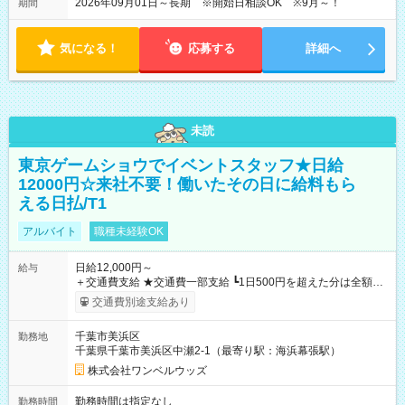
2026年09月01日～長期 ※開始日相談OK ※9月～！
期間
気になる！
応募する
詳細へ
未読
東京ゲームショウでイベントスタッフ★日給
12000円☆来社不要！働いたその日に給料もら
える日払/T1
アルバイト
職種未経験OK
日給12,000円～
給与
＋交通費支給 ★交通費一部支給 ┗1日500円を超えた分は全額支
給！ ※往復500円以内の方は自己負担となります ★日払いOK！
交通費別途支給あり
（規定あり） ┗働いたその日に現金GET♪ お仕事後はコンビニ
ATMから 日払い分を引き落とせます！ 【試用期間】試用期間
千葉市美浜区
勤務地
なし
千葉県千葉市美浜区中瀬2-1（最寄り駅：海浜幕張駅）
株式会社ワンベルウッズ
勤務時間は指定なし
勤務時間