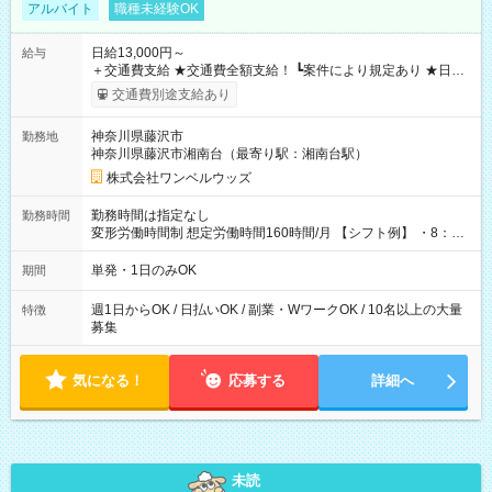
アルバイト
職種未経験OK
日給13,000円～
給与
＋交通費支給 ★交通費全額支給！ ┗案件により規定あり ★日払
いOK！（規定あり） ┗働いたその日に現金GET♪ お仕事後はコ
交通費別途支給あり
ンビニATMから 日払い分を引き落とせます！ 【試用期間】試
用期間なし
神奈川県藤沢市
勤務地
神奈川県藤沢市湘南台（最寄り駅：湘南台駅）
株式会社ワンベルウッズ
勤務時間は指定なし
勤務時間
変形労働時間制 想定労働時間160時間/月 【シフト例】 ・8：00
～21：00
単発・1日のみOK
期間
週1日からOK / 日払いOK / 副業・WワークOK / 10名以上の大量
特徴
募集
気になる！
応募する
詳細へ
未読