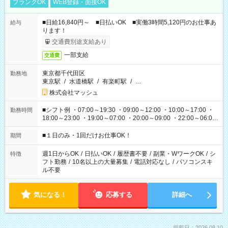
ブランクOK
WEB登録・面接OK
■日給16,840円～ ■日払いOK ■実働3時間5,120円のお仕事あ
給与
ります！
交通費別途支給あり
一部支給
交通費
東京都千代田区
勤務地
東京駅
/
水道橋駅
/
有楽町駅
/
…
株式会社マッシュ
■シフト例 ・07:00～19:30 ・09:00～12:00 ・10:00～17:00 ・
勤務時間
18:00～23:00 ・19:00～07:00 ・20:00～09:00 ・22:00～06:00
etc ★最短で3時間で5,120円のお仕事から 15時間で2万円近く稼
げるお仕事も！ ご希望のお時間に合わせてご紹介！ ※シフトは
■１日のみ・1回だけお仕事OK！
期間
現場によって異なります。 ※勿論、休憩時間はあるのでご安心
ください！
週1日からOK
/
日払いOK
/
履歴書不要
/
副業・WワークOK
/
シ
特徴
フト勤務
/
10名以上の大量募集
/
電話対応なし
/
パソコンスキ
ル不要
気になる！
応募する
詳細へ
掲載日：2026.08.10