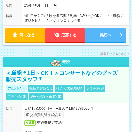
急募！8月15日・16日
期間
週1日からOK
/
履歴書不要
/
副業・WワークOK
/
シフト勤務
/
特徴
電話対応なし
/
パソコンスキル不要
気になる！
応募する
詳細へ
掲載日：2026.08.07
未読
＜単発＊1日～OK！＞コンサートなどのグッズ
販売スタッフ＊
アルバイト
職種未経験OK
社会人未経験OK
大学生歓迎
ブランクOK
WEB登録・面接OK
日給1万5000円～ ■最大で日給2万8500円！
給与
交通費別途支給あり
交通費規定支給
交通費