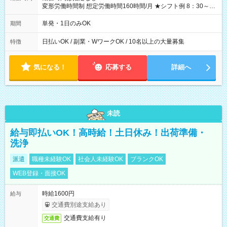
変形労働時間制 想定労働時間160時間/月 ★シフト例 8：30～
19：00
単発・1日のみOK
期間
日払いOK / 副業・WワークOK / 10名以上の大量募集
特徴
気になる！
応募する
詳細へ
未読
給与即払いOK！高時給！土日休み！出荷準備・
洗浄
派遣
職種未経験OK
社会人未経験OK
ブランクOK
WEB登録・面接OK
時給1600円
給与
交通費別途支給あり
交通費支給有り
交通費