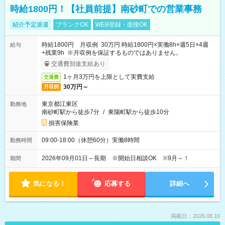
時給1800円！【社員前提】南砂町での営業事務
紹介予定派遣
ブランクOK
WEB登録・面接OK
時給1800円 月収例 30万円 時給1800円×実働8h×週5日×4週
給与
+残業9h ※月収例を保証するものではありません。
交通費別途支給あり
1ヶ月3万円を上限として実費支給
交通費
30万円～
月収例
東京都江東区
勤務地
南砂町駅から徒歩7分
/
東陽町駅から徒歩10分
損害保険業
09:00-18:00（休憩60分）実働8時間
勤務時間
2026年09月01日～長期 ※開始日相談OK ※9月～！
期間
気になる！
応募する
詳細へ
掲載日：2026.08.10