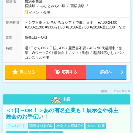
横浜市西区
勤務地
横浜駅
/
みなとみらい駅
/
西横浜駅
/
…
イベント会場
＜シフト例＞ いろいろなシフトで働けます！ ■7:00-24:00
勤務時間
■8:00-21:00 ■9:00-21:00 ■18:00-翌7:00 ■20:30-翌11:00 など
単発1日～OK!
期間
週1日からOK
/
日払いOK
/
履歴書不要
/
40～50代活躍中
/
副
特徴
業・WワークOK
/
服装自由
/
シフト勤務
/
電話対応なし
/
パソ
コンスキル不要
気になる！
応募する
詳細へ
掲載日：2026.08.08
未読
＜1日～OK！＞あの有名企業も！展示会や株主
総会のお手伝い！
アルバイト
職種未経験OK
社会人未経験OK
大学生歓迎