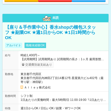
未読
【座り＆手作業中心】香水shopの梱包スタッ
フ ★副業OK ★週1日からOK ★1日1時間から
OK
アルバイト
職種未経験OK
時給1,400円～
給与
【試用期間】試用期間あり 試用期間の長さ：1ヶ月 雇用形態、
給与は本採用時と同じです。
交通費別途支給あり
東京都千代田区
勤務地
東京都千代田区内神田2丁目14番12号 星屋第六ビル402号（最
寄り駅：神田駅）
Ａｌｌｅｙ株式会社
シフト制
勤務時間
1日あたりの実働時間：最大5時間/日 11:00-19:00 └1日あたりの
実働時間：1-5時間 └上記の時間帯内であれば、いつでも勤務可
能！ └平日・土曜日の中で、お好きな曜日でご勤務いただけま
週1日からOK / 日払いOK / 副業・WワークOK
特徴