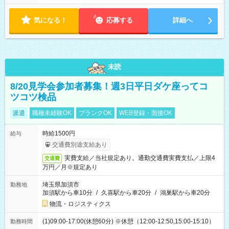
す！ 【シフト例】 ・11:00～14:00 ・16:30～19:00 ・13:00～
18:00 などのように、自由な働き方が可能なお仕事です！
気になる！
応募する
詳細へ
未読
8/20見学会参加者募集！週3日平日ダケ座ってコ
ツコツ検品
派遣
職種未経験OK
ブランクOK
WEB登録・面接OK
時給1500円
給与
交通費別途支給あり
実費支給／当社規定あり。通勤交通費実費支払／上限4
交通費
万円／月※規定あり
埼玉県加須市
勤務地
加須駅から車10分
/
久喜駅から車20分
/
鴻巣駅から車20分
物流・ロジスティクス
(1)09:00-17:00(休憩60分) ※休憩（12:00-12:50,15:00-15:10）
勤務時間