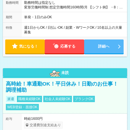
勤務時間は指定なし
勤務時間
変形労働時間制 想定労働時間160時間/月 【シフト例】 ・8：00
～21：00
単発・1日のみOK
期間
週1日からOK / 日払いOK / 副業・WワークOK / 10名以上の大量
特徴
募集
気になる！
応募する
詳細へ
未読
高時給！車通勤OK！平日休み！日勤のお仕事！
調理補助
派遣
職種未経験OK
社会人未経験OK
ブランクOK
WEB登録・面接OK
時給1600円
給与
交通費別途支給あり