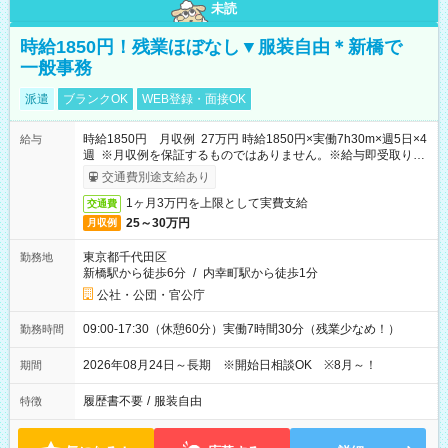
未読
時給1850円！残業ほぼなし▼服装自由＊新橋で
一般事務
派遣
ブランクOK
WEB登録・面接OK
時給1850円 月収例 27万円 時給1850円×実働7h30m×週5日×4
給与
週 ※月収例を保証するものではありません。※給与即受取りサ
ービス利用可（利用条件有）
交通費別途支給あり
1ヶ月3万円を上限として実費支給
交通費
25～30万円
月収例
東京都千代田区
勤務地
新橋駅から徒歩6分
/
内幸町駅から徒歩1分
公社・公団・官公庁
09:00-17:30（休憩60分）実働7時間30分（残業少なめ！）
勤務時間
2026年08月24日～長期 ※開始日相談OK ※8月～！
期間
履歴書不要
/
服装自由
特徴