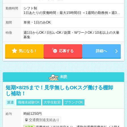
シフト制
勤務時間
1日あたりの実働時間：最大15時間/日 ＜1週間の勤務例＞週3回
勤務 勤務：月・水・金 休み：火・木・土・日 好きな時にお仕事
可能です！ ※1日あたりの最大実働時間は日勤、夜勤共に勤務し
単発・1日のみOK
期間
た時間になります。
週1日からOK / 日払いOK / 副業・WワークOK / 10名以上の大量
特徴
募集
気になる！
応募する
詳細へ
未読
短期×8/25まで！見学無しもOKスグ働ける棚卸
し補助！
派遣
職種未経験OK
大学生歓迎
ブランクOK
時給1250円
給与
交通費別途支給あり