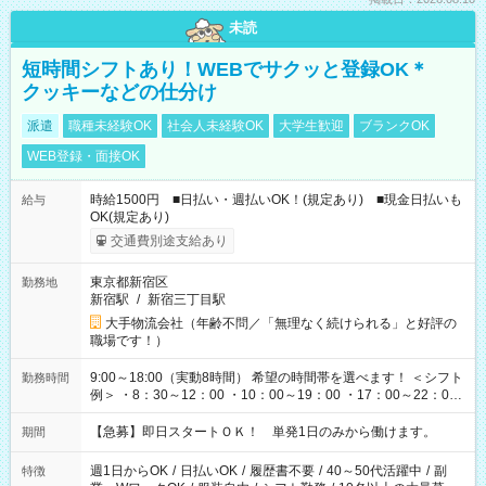
未読
短時間シフトあり！WEBでサクッと登録OK＊
クッキーなどの仕分け
派遣
職種未経験OK
社会人未経験OK
大学生歓迎
ブランクOK
WEB登録・面接OK
時給1500円 ■日払い・週払いOK！(規定あり) ■現金日払いも
給与
OK(規定あり)
交通費別途支給あり
東京都新宿区
勤務地
新宿駅
/
新宿三丁目駅
大手物流会社（年齢不問／「無理なく続けられる」と好評の
職場です！）
9:00～18:00（実動8時間） 希望の時間帯を選べます！ ＜シフト
勤務時間
例＞ ・8：30～12：00 ・10：00～19：00 ・17：00～22：00
・13：00～22：00 ・22：00～翌6：00 など
【急募】即日スタートＯＫ！ 単発1日のみから働けます。
期間
週1日からOK
/
日払いOK
/
履歴書不要
/
40～50代活躍中
/
副
特徴