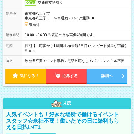
交通費支給有り
交通費
東京都八王子市
勤務地
東京都八王子市 ※車通勤・バイク通勤OK
製造外
10:00～14:00 ※表記のうち実働4時間です。
勤務時間
長期【ご応募から1週間以内(最短2日目)のスピード就業が可能】
期間
即日～
履歴書不要
/
シフト勤務
/
電話対応なし
/
パソコンスキル不要
特徴
気になる！
応募する
詳細へ
未読
人気イベントも！好きな場所で働けるイベント
スタッフ☆来社不要！働いたその日に給料もら
える日払い/T1