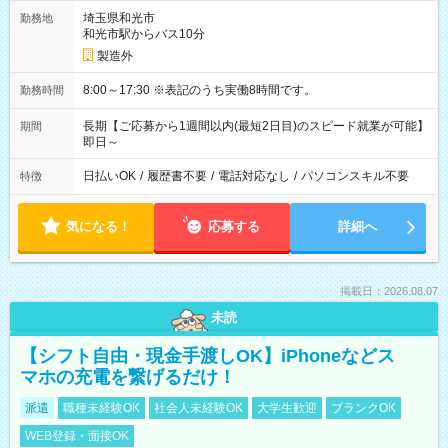
埼玉県和光市
勤務地
和光市駅からバス10分
製造外
8:00～17:30 ※表記のうち実働8時間です。
勤務時間
長期【ご応募から1週間以内(最短2日目)のスピード就業が可能】
期間
即日～
日払いOK
/
履歴書不要
/
電話対応なし
/
パソコンスキル不要
特徴
気になる！
応募する
詳細へ
掲載日：2026.08.07
未読
【シフト自由・現金手渡しOK】iPhoneなどス
マホの充電を繋げるだけ！
派遣
職種未経験OK
社会人未経験OK
大学生歓迎
ブランクOK
WEB登録・面接OK