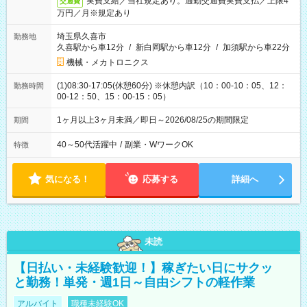
実費支給／当社規定あり。通勤交通費実費支払／上限4
交通費
万円／月※規定あり
埼玉県久喜市
勤務地
久喜駅から車12分
/
新白岡駅から車12分
/
加須駅から車22分
機械・メカトロニクス
(1)08:30-17:05(休憩60分) ※休憩内訳（10：00-10：05、12：
勤務時間
00-12：50、15：00-15：05）
1ヶ月以上3ヶ月未満／即日～2026/08/25の期間限定
期間
40～50代活躍中
/
副業・WワークOK
特徴
気になる！
応募する
詳細へ
未読
【日払い・未経験歓迎！】稼ぎたい日にサクッ
と勤務！単発・週1日～自由シフトの軽作業
アルバイト
職種未経験OK