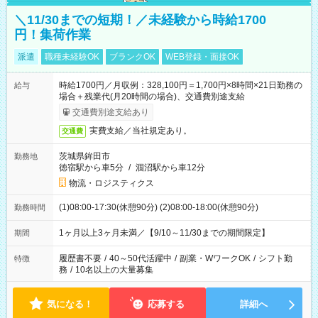
＼11/30までの短期！／未経験から時給1700
円！集荷作業
派遣
職種未経験OK
ブランクOK
WEB登録・面接OK
時給1700円／月収例：328,100円＝1,700円×8時間×21日勤務の
給与
場合＋残業代(月20時間の場合)、交通費別途支給
交通費別途支給あり
実費支給／当社規定あり。
交通費
茨城県鉾田市
勤務地
徳宿駅から車5分
/
涸沼駅から車12分
物流・ロジスティクス
(1)08:00-17:30(休憩90分) (2)08:00-18:00(休憩90分)
勤務時間
1ヶ月以上3ヶ月未満／【9/10～11/30までの期間限定】
期間
履歴書不要
/
40～50代活躍中
/
副業・WワークOK
/
シフト勤
特徴
務
/
10名以上の大量募集
気になる！
応募する
詳細へ