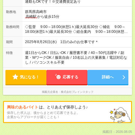
通勤もOKです！※交通費規定あり
群馬県高崎市
勤務地
高崎駅
から徒歩15分
◇監督 9:00～18:00(休憩1ｈ)最大延長30分 ◇補佐 9:00～
勤務時間
18:00(休憩1ｈ)最大延長30分 ◇総合案内 9:00～18:00(休憩1
ｈ)最大延長30分 ◇誘導(建物内) 9:00～18:00(休憩1ｈ)最大延
長30分 ◇誘導(
高崎駅
) 9:30～12:30(休憩なし)最大延長30分 ◇
2025年8月26日(水) 1日のみのお仕事です＊
期間
待機 9:00～11：00(休憩なし) ※欠員時ポジションに入る場
合は上記条件参照
週1日からOK
/
日払いOK
/
履歴書不要
/
40～50代活躍中
/
副
特徴
業・WワークOK
/
服装自由
/
10名以上の大量募集
/
電話対応な
し
/
パソコンスキル不要
気になる！
応募する
詳細へ
掲載元企業名
株式会社ブレインスタッフ
興味のあるバイト
は、とりあえず保存しよう♪
保存した求人は、後からまとめて応募できるよ。
企業からアプローチが届くことも！
掲載日：2026.08.05