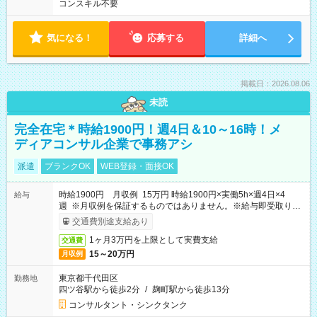
コンスキル不要
気になる！
応募する
詳細へ
掲載日：2026.08.06
未読
完全在宅＊時給1900円！週4日＆10～16時！メ
ディアコンサル企業で事務アシ
派遣
ブランクOK
WEB登録・面接OK
時給1900円 月収例 15万円 時給1900円×実働5h×週4日×4
給与
週 ※月収例を保証するものではありません。※給与即受取りサ
ービス利用可（利用条件有）
交通費別途支給あり
1ヶ月3万円を上限として実費支給
交通費
15～20万円
月収例
東京都千代田区
勤務地
四ツ谷駅から徒歩2分
/
麹町駅から徒歩13分
コンサルタント・シンクタンク