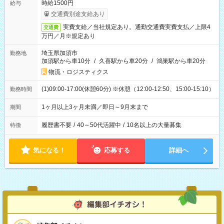
時給1500円
給与
交通費別途支給あり
実費支給／当社規定あり。通勤交通費実費支払／上限4
交通費
万円／月※規定あり
埼玉県加須市
勤務地
加須駅から車10分
/
久喜駅から車20分
/
鴻巣駅から車20分
物流・ロジスティクス
(1)09:00-17:00(休憩60分) ※休憩（12:00-12:50、15:00-15:10）
勤務時間
1ヶ月以上3ヶ月未満／即日～9月末まで
期間
履歴書不要
/
40～50代活躍中
/
10名以上の大量募集
特徴
気になる！
応募する
詳細へ