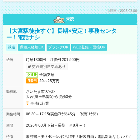
掲載日：2026.08.06
未読
【大宮駅徒歩すぐ】長期×安定！事務センタ
ー！電話ナシ
派遣
職種未経験OK
ブランクOK
WEB登録・面接OK
時給1300円 月収例 201,500円
給与
交通費別途支給あり
全額支給
交通費
20～25万円
月収例
さいたま市大宮区
勤務地
大宮(埼玉県)駅から徒歩3分
事務代行業
08:30～17:15(実働7時間45分 休憩1時間)
勤務時間
2026年08月下旬～長期 ※8月～！
期間
履歴書不要
/
40～50代活躍中
/
服装自由
/
電話対応なし
/
パソ
特徴