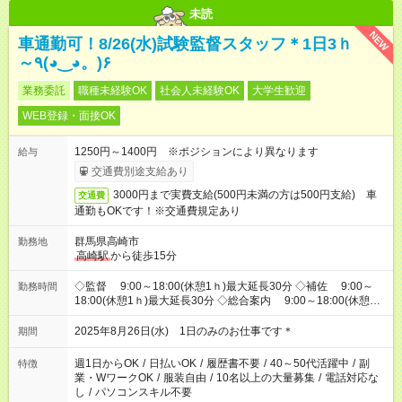
未読
NEW
車通勤可！8/26(水)試験監督スタッフ＊1日3ｈ
～٩(◕‿◕。)۶
業務委託
職種未経験OK
社会人未経験OK
大学生歓迎
WEB登録・面接OK
1250円～1400円 ※ポジションにより異なります
給与
交通費別途支給あり
3000円まで実費支給(500円未満の方は500円支給) 車
交通費
通勤もOKです！※交通費規定あり
群馬県高崎市
勤務地
高崎駅
から徒歩15分
◇監督 9:00～18:00(休憩1ｈ)最大延長30分 ◇補佐 9:00～
勤務時間
18:00(休憩1ｈ)最大延長30分 ◇総合案内 9:00～18:00(休憩1
ｈ)最大延長30分 ◇誘導(建物内) 9:00～18:00(休憩1ｈ)最大延
長30分 ◇誘導(
高崎駅
) 9:30～12:30(休憩なし)最大延長30分 ◇
2025年8月26日(水) 1日のみのお仕事です＊
期間
待機 9:00～11：00(休憩なし) ※欠員時ポジションに入る場
合は上記条件参照
週1日からOK
/
日払いOK
/
履歴書不要
/
40～50代活躍中
/
副
特徴
業・WワークOK
/
服装自由
/
10名以上の大量募集
/
電話対応な
し
/
パソコンスキル不要