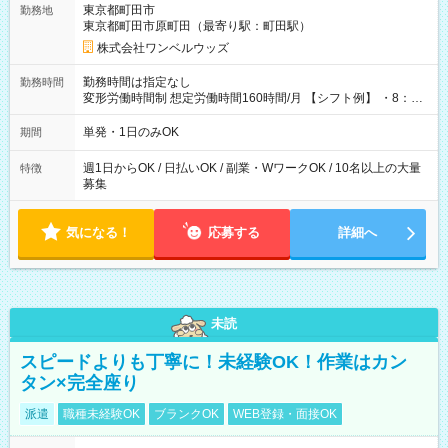
東京都町田市
勤務地
東京都町田市原町田（最寄り駅：町田駅）
株式会社ワンベルウッズ
勤務時間は指定なし
勤務時間
変形労働時間制 想定労働時間160時間/月 【シフト例】 ・8：00
～21：00
単発・1日のみOK
期間
週1日からOK / 日払いOK / 副業・WワークOK / 10名以上の大量
特徴
募集
気になる！
応募する
詳細へ
未読
スピードよりも丁寧に！未経験OK！作業はカン
タン×完全座り
派遣
職種未経験OK
ブランクOK
WEB登録・面接OK