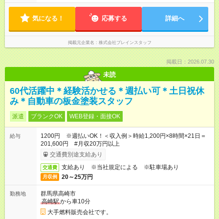
気になる！
応募する
詳細へ
掲載元企業名
株式会社ブレインスタッフ
掲載日：2026.07.30
未読
60代活躍中＊経験活かせる＊週払い可＊土日祝休
み＊自動車の板金塗装スタッフ
派遣
ブランクOK
WEB登録・面接OK
1200円 ※週払いOK！＜収入例＞時給1,200円×8時間×21日＝
給与
201,600円 #月収20万円以上
交通費別途支給あり
支給あり ※当社規定による ※駐車場あり
交通費
20～25万円
月収例
群馬県高崎市
勤務地
高崎駅
から車10分
大手燃料販売会社です。