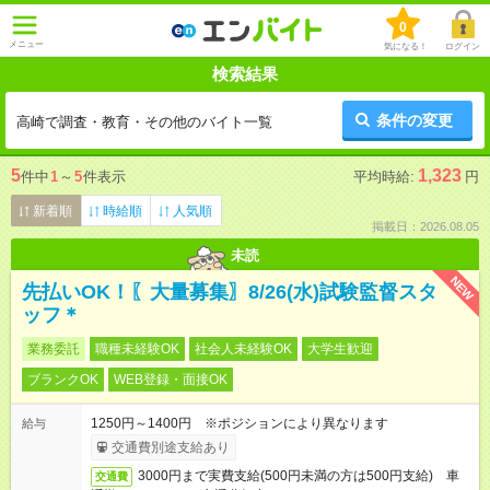
0
メニュー
気になる！
ログイン
検索結果
条件の変更
高崎で調査・教育・その他のバイト一覧
5
1,323
件中
1
～
5
件表示
平均時給:
円
新着順
時給順
人気順
掲載日：2026.08.05
未読
NEW
先払いOK！〖大量募集〗8/26(水)試験監督スタ
ッフ＊
業務委託
職種未経験OK
社会人未経験OK
大学生歓迎
ブランクOK
WEB登録・面接OK
1250円～1400円 ※ポジションにより異なります
給与
交通費別途支給あり
3000円まで実費支給(500円未満の方は500円支給) 車
交通費