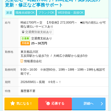
更新・修正など事務サポート
派遣
職種未経験OK
ブランクOK
WEB登録・面接OK
時給1700円＋交 【月収例】272,000円～ ■給与の前払いが可
給与
能な速払いサービスあり
交通費別途支給あり
交通費支給あり
交通費
25～30万円
月収例
東京都品川区
勤務地
五反田駅から徒歩7分
/
大崎広小路駅から徒歩5分
情報通信会社
9:00～16:00 ※休憩60分。10時～18時・10時～19時も相談可
勤務時間
能です。
2026/09/01～長期 ※9月～！
期間
履歴書不要
特徴
気になる！
応募する
詳細へ