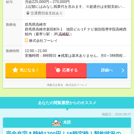
月給225,000円～270,000円
給与
上記額にはみなし残業代を含みます。※超過分は全額支給いたし
ます。 みなし残業代 33,750円 ～ 40,500円／月 みなし残業時
交通費別途支給あり
間 23.7時間／月 ＼報奨金＋各種手当アリ♪／ 報奨金は実績を正
当に評価し、当社規定により、毎月支給しています。 ＜報奨金
群馬県高崎市
勤務地
について＞ 未経験入社3ヶ月で30万円（月収50万円以上）、1年
群馬県高崎市新田町6-1 池田ビル１F ナビ個別指導学院高崎西
で60万円（月収80万円以上）を支給されているスタッフもいま
校内（最寄り駅：JR
高崎駅
）
す。頑張ったら頑張った分だけお給料に還元される仕組みが整
えられています。 〈社員の年収例〉 年収365万円/月給：26万円
株式会社フーレイ
+賞与（入社1年目・22歳） 年収429万円/月給：31万円+賞与
（入社2年目・24歳） 年収654万円/月給：39万円+賞与（入社6
12:00～21:00
勤務時間
年目・33歳） 【試用期間】試用期間あり 試用期間の長さ：2ヶ
実働時間：8時間/日 ★残業は基本ありません。月0～5時間程度
月 ※ 雇用形態と給与に、本採用時と異なる部分があります。 雇
を想定しています。 ★朝はゆっくり過ごせて、通勤ラッシュと
用形態：中途採用（契約社員） 給与：月給 286,000
は無縁です。 〈１日のスケジュール例〉 12:00 出社 13:00 ミ
円 ～ 300,000円 ≪スタート安心保証≫ 入社後2ヶ月間は成果を
気になる！
ーティング、昼食 14:00 現地へ出発 20:30 当日の報告、相談
応募する
詳細へ
問わず【月給28万6000円～30万円】（地域により変動）を保
21:00 定時退社(直帰)
証！ まずは仕事を覚え、スキルアップに集中できます◎ 「報奨
金って稼げるの？」 「未経験の走り始めが不安…」 ——そんな
掲載元企業名
株式会社フーレイ
気持ちに、収入面から応える、当社独自の制度です。
あなたの閲覧履歴からのオススメ
掲載日：2026.08.07
未読
完全在宅＊時給1700円！16時定時！契約状況の