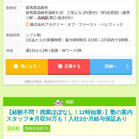
給 1,070円 ～ 1,070円 動画研修・ロープレ研修あり （1～2週
群馬県高崎市
勤務地
間）
群馬県高崎市栄町4-10 三笠ビル 2F(受付)・5F(自習室)（最寄
り駅：
高崎駅
東口 徒歩5分）
株式会社アカデミー・オブ・ファースト・パシフィック
シフト制
勤務時間
1日あたりの実働時間：最大8時間/日 13:00～22:00内で1時間以
上 (月)～(土)で、週1日～OK ✨基本的に曜日固定 ✨勤務開始日は
お気軽にご相談ください ＃短時間バイト ＃平日のみOK ＃曜日
週1日からOK / 副業・WワークOK
特徴
固定OK
気になる！
応募する
詳細へ
掲載元企業名
株式会社アカデミー・オブ・ファースト・パシフィック
未読
【経験不問！残業ほぼなし！12時始業♪】塾の案内
スタッフ★月収50万も！入社2か月給与保証あり
正社員
職種未経験OK