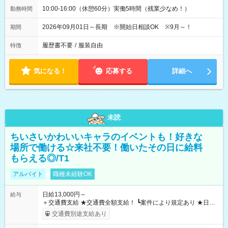
10:00-16:00（休憩60分）実働5時間（残業少なめ！）
勤務時間
2026年09月01日～長期 ※開始日相談OK ※9月～！
期間
履歴書不要
/
服装自由
特徴
気になる！
応募する
詳細へ
未読
ちいさいかわいいキャラのイベントも！好きな
場所で働ける☆来社不要！働いたその日に給料
もらえる◎/T1
アルバイト
職種未経験OK
日給13,000円～
給与
＋交通費支給 ★交通費全額支給！ ┗案件により規定あり ★日払
いOK！（規定あり） ┗働いたその日に現金GET♪ お仕事後はコ
交通費別途支給あり
ンビニATMから 日払い分を引き落とせます！ 【試用期間】試
用期間なし