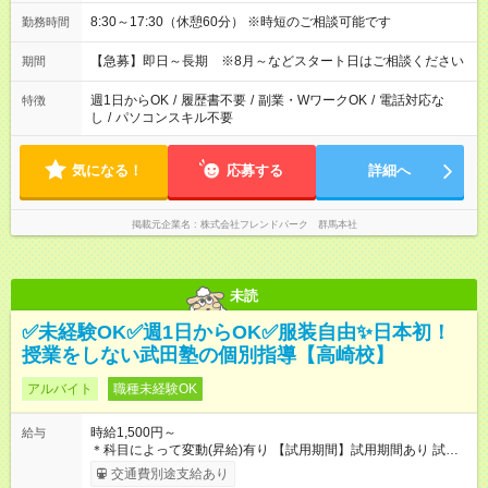
8:30～17:30（休憩60分） ※時短のご相談可能です
勤務時間
【急募】即日～長期 ※8月～などスタート日はご相談ください
期間
週1日からOK
/
履歴書不要
/
副業・WワークOK
/
電話対応な
特徴
し
/
パソコンスキル不要
気になる！
応募する
詳細へ
掲載元企業名
株式会社フレンドパーク 群馬本社
未読
✅未経験OK✅週1日からOK✅服装自由✨日本初！
授業をしない武田塾の個別指導【高崎校】
アルバイト
職種未経験OK
時給1,500円～
給与
＊科目によって変動(昇給)有り 【試用期間】試用期間あり 試用
期間の長さ：1週間 ※ 雇用形態と給与に、本採用時と異なる部分
交通費別途支給あり
があります。 雇用形態：本採用時と同じです。 給与：時