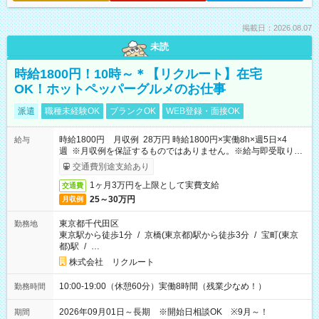
掲載日：2026.08.07
未読
時給1800円！10時～＊【リクルート】在宅
OK！ホットペッパーグルメのお仕事
派遣
職種未経験OK
ブランクOK
WEB登録・面接OK
時給1800円 月収例 28万円 時給1800円×実働8h×週5日×4
給与
週 ※月収例を保証するものではありません。※給与即受取りサ
ービス利用可（利用条件有）
交通費別途支給あり
1ヶ月3万円を上限として実費支給
交通費
25～30万円
月収例
東京都千代田区
勤務地
東京駅から徒歩1分
/
京橋(東京都)駅から徒歩3分
/
宝町(東京
都)駅
/
…
株式会社 リクルート
10:00-19:00（休憩60分）実働8時間（残業少なめ！）
勤務時間
2026年09月01日～長期 ※開始日相談OK ※9月～！
期間