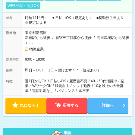
WEB登録・面接OK
時給1414円～ ▼日払いOK（規定あり） ■初勤務手当あり
給与
※規定による
東京都新宿区
勤務地
新宿駅から徒歩
/
新宿三丁目駅から徒歩
/
高田馬場駅から徒歩
/
…
物流企業
9:00～18:00
勤務時間
即日～OK！ 1日～働けます＾＾（規定あり）
期間
週1日からOK
/
日払いOK
/
履歴書不要
/
40～50代活躍中
/
副
特徴
業・WワークOK
/
服装自由
/
シフト勤務
/
10名以上の大量募
集
/
電話対応なし
/
パソコンスキル不要
気になる！
応募する
詳細へ
未読