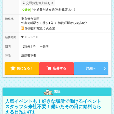
交通費別途支給あり
*交通費別途支給(当社規定あり)
交通費
東京都台東区
勤務地
仲御徒町駅から徒歩1分
/
御徒町駅から徒歩5分
仲御徒町駅近くの企業
9:30～17:30
勤務時間
【急募】即日～長期
期間
履歴書不要
特徴
気になる！
応募する
詳細へ
未読
人気イベントも！好きな場所で働けるイベント
スタッフ☆来社不要！働いたその日に給料もら
える日払い/T1