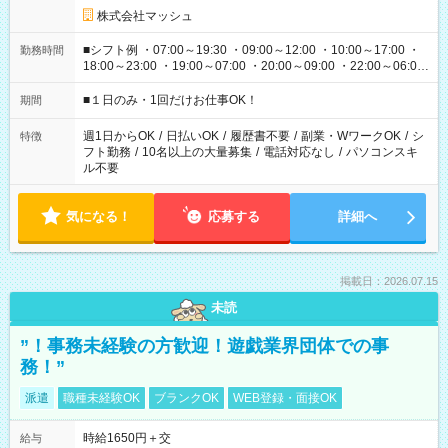
株式会社マッシュ
■シフト例 ・07:00～19:30 ・09:00～12:00 ・10:00～17:00 ・
勤務時間
18:00～23:00 ・19:00～07:00 ・20:00～09:00 ・22:00～06:00
etc ★最短で3時間で5,120円のお仕事から 15時間で2万円近く稼
げるお仕事も！ ご希望のお時間に合わせてご紹介！ ※シフトは
■１日のみ・1回だけお仕事OK！
期間
現場によって異なります。 ※勿論、休憩時間はあるのでご安心
ください！
週1日からOK
/
日払いOK
/
履歴書不要
/
副業・WワークOK
/
シ
特徴
フト勤務
/
10名以上の大量募集
/
電話対応なし
/
パソコンスキ
ル不要
気になる！
応募する
詳細へ
掲載日：2026.07.15
未読
”！事務未経験の方歓迎！遊戯業界団体での事
務！”
派遣
職種未経験OK
ブランクOK
WEB登録・面接OK
時給1650円＋交
給与