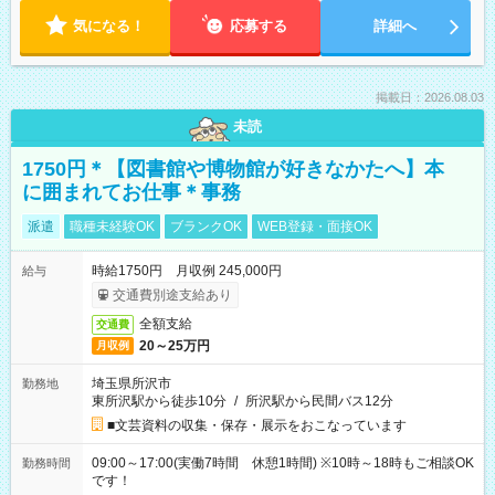
気になる！
応募する
詳細へ
掲載日：2026.08.03
未読
1750円＊【図書館や博物館が好きなかたへ】本
に囲まれてお仕事＊事務
派遣
職種未経験OK
ブランクOK
WEB登録・面接OK
時給1750円 月収例 245,000円
給与
交通費別途支給あり
全額支給
交通費
20～25万円
月収例
埼玉県所沢市
勤務地
東所沢駅から徒歩10分
/
所沢駅から民間バス12分
■文芸資料の収集・保存・展示をおこなっています
09:00～17:00(実働7時間 休憩1時間) ※10時～18時もご相談OK
勤務時間
です！