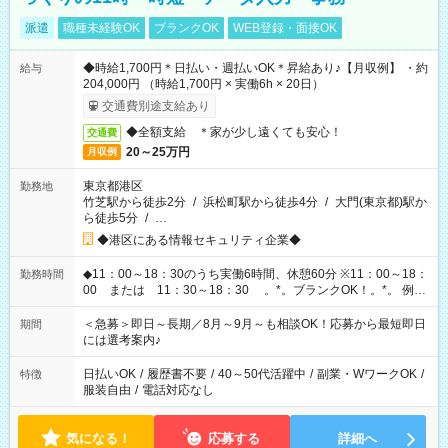
派遣
職種未経験OK
ブランクOK
WEB登録・面接OK
◆時給1,700円＊日払い・週払いOK＊昇給あり♪【月収例】 ・約
給与
204,000円 （時給1,700円 × 実働6h × 20日）
交通費別途支給あり
◆全額支給 ＊家が少し遠くても安心！
交通費
20～25万円
月収例
東京都港区
勤務地
竹芝駅から徒歩2分
/
浜松町駅から徒歩4分
/
大門(東京都)駅か
ら徒歩5分
/
…
◆港区にある情報セキュリティ企業◆
◆11：00～18：30のうち実働6時間、休憩60分 ※11：00～18：
勤務時間
00 または 11：30～18：30 。*。ブランクOK！。*。 例え
ば前職が、 在宅/財団法人/事務/コールセンター/受付/販売/カフェ
スタッフ スイーツ販売/ホテルフロント/化粧品販売/など 様々な
＜急募＞即日～長期／8月～9月～も相談OK！応募から最短即日
期間
業界から入社して活躍されています♪
には選考案内♪
日払いOK
/
履歴書不要
/
40～50代活躍中
/
副業・WワークOK
/
特徴
服装自由
/
電話対応なし
気になる！
応募する
詳細へ