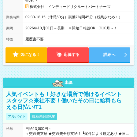
都)駅
/
…
株式会社 インディードリクルートパートナーズ
09:30-18:15（休憩60分）実働7時間45分（残業少なめ！）
勤務時間
2026年10月01日～長期 ※開始日相談OK ※10月～！
期間
履歴書不要
特徴
気になる！
応募する
詳細へ
未読
人気イベントも！好きな場所で働けるイベント
スタッフ☆来社不要！働いたその日に給料もら
える日払い/T1
アルバイト
職種未経験OK
日給13,000円～
給与
＋交通費支給 ★交通費全額支給！ ┗案件により規定あり ★日払