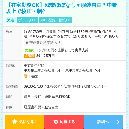
【在宅勤務OK】残業ほぼなし▼服装自由＊中野
坂上で校正・制作
派遣
ブランクOK
WEB登録・面接OK
時給1730円 月収例 24万円 時給1730円×実働7h×週5日×4
給与
週 ※月収例を保証するものではありません。※給与即受取りサ
ービス利用可（利用条件有）
交通費別途支給あり
1ヶ月3万円を上限として実費支給
交通費
20～25万円
月収例
東京都中野区
勤務地
中野坂上駅から徒歩1分
/
東中野駅から徒歩15分
小売業
09:30-17:30（休憩60分）実働7時間（残業少なめ！）
勤務時間
即日～長期 ※開始日相談OK
期間
履歴書不要
/
服装自由
特徴
気になる！
応募する
詳細へ