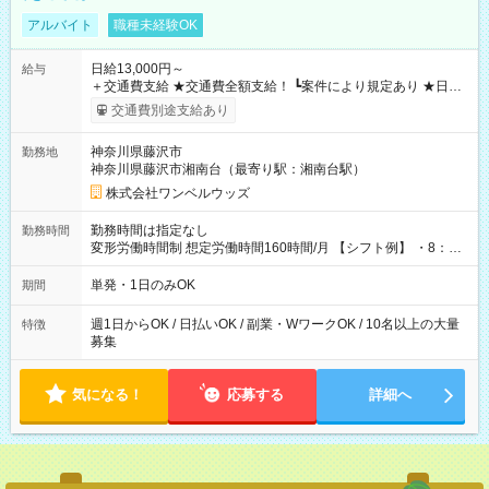
アルバイト
職種未経験OK
日給13,000円～
給与
＋交通費支給 ★交通費全額支給！ ┗案件により規定あり ★日払
いOK！（規定あり） ┗働いたその日に現金GET♪ お仕事後はコ
交通費別途支給あり
ンビニATMから 日払い分を引き落とせます！ 【試用期間】試
用期間なし
神奈川県藤沢市
勤務地
神奈川県藤沢市湘南台（最寄り駅：湘南台駅）
株式会社ワンベルウッズ
勤務時間は指定なし
勤務時間
変形労働時間制 想定労働時間160時間/月 【シフト例】 ・8：00
～21：00
単発・1日のみOK
期間
週1日からOK / 日払いOK / 副業・WワークOK / 10名以上の大量
特徴
募集
気になる！
応募する
詳細へ