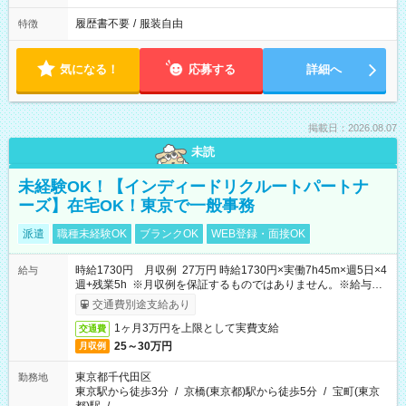
履歴書不要
/
服装自由
特徴
気になる！
応募する
詳細へ
掲載日：2026.08.07
未読
未経験OK！【インディードリクルートパートナ
ーズ】在宅OK！東京で一般事務
派遣
職種未経験OK
ブランクOK
WEB登録・面接OK
時給1730円 月収例 27万円 時給1730円×実働7h45m×週5日×4
給与
週+残業5h ※月収例を保証するものではありません。※給与即
受取りサービス利用可（利用条件有）
交通費別途支給あり
1ヶ月3万円を上限として実費支給
交通費
25～30万円
月収例
東京都千代田区
勤務地
東京駅から徒歩3分
/
京橋(東京都)駅から徒歩5分
/
宝町(東京