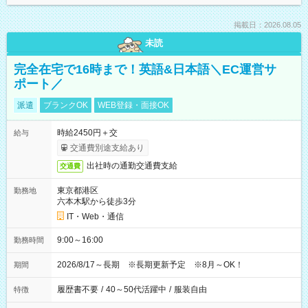
掲載日：2026.08.05
未読
完全在宅で16時まで！英語&日本語＼EC運営サ
ポート／
派遣
ブランクOK
WEB登録・面接OK
時給2450円＋交
給与
交通費別途支給あり
出社時の通勤交通費支給
交通費
東京都港区
勤務地
六本木駅から徒歩3分
IT・Web・通信
9:00～16:00
勤務時間
2026/8/17～長期 ※長期更新予定 ※8月～OK！
期間
履歴書不要
/
40～50代活躍中
/
服装自由
特徴