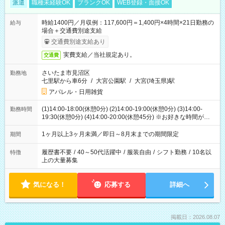
派遣
職種未経験OK
ブランクOK
WEB登録・面接OK
時給1400円／月収例：117,600円＝1,400円×4時間×21日勤務の
給与
場合＋交通費別途支給
交通費別途支給あり
実費支給／当社規定あり。
交通費
さいたま市見沼区
勤務地
七里駅から車6分
/
大宮公園駅
/
大宮(埼玉県)駅
アパレル・日用雑貨
(1)14:00-18:00(休憩0分) (2)14:00-19:00(休憩0分) (3)14:00-
勤務時間
19:30(休憩0分) (4)14:00-20:00(休憩45分) ※お好きな時間が選べ
ます
1ヶ月以上3ヶ月未満／即日～8月末までの期間限定
期間
履歴書不要
/
40～50代活躍中
/
服装自由
/
シフト勤務
/
10名以
特徴
上の大量募集
気になる！
応募する
詳細へ
掲載日：2026.08.07