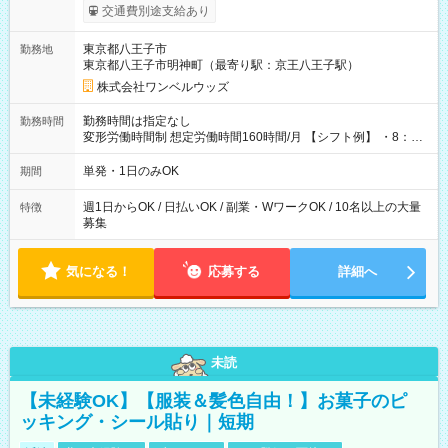
いOK！（規定あり） ┗働いたその日に現金GET♪ お仕事後はコ
交通費別途支給あり
ンビニATMから 日払い分を引き落とせます！ 【試用期間】試
用期間なし
東京都八王子市
勤務地
東京都八王子市明神町（最寄り駅：京王八王子駅）
株式会社ワンベルウッズ
勤務時間は指定なし
勤務時間
変形労働時間制 想定労働時間160時間/月 【シフト例】 ・8：00
～21：00
単発・1日のみOK
期間
週1日からOK / 日払いOK / 副業・WワークOK / 10名以上の大量
特徴
募集
気になる！
応募する
詳細へ
未読
【未経験OK】【服装＆髪色自由！】お菓子のピ
ッキング・シール貼り｜短期