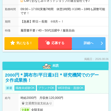
CMでおなじみ☆ネットショップの運営会社です♪
09:00～17:00(実働7時間 休憩1時間) ※10時～18時も調整可能
勤務時間
です！
【急募】即日～長期 ※8月～！
期間
履歴書不要
/
40～50代活躍中
/
服装自由
特徴
気になる！
応募する
詳細へ
掲載日：2026.08.06
未読
2000円＊調布市/平日週3日＊研究機関でのデー
タ作成業務！
派遣
職種未経験OK
ブランクOK
WEB登録・面接OK
時給2000円 月収例 120,000円
給与
交通費別途支給あり
全額支給
交通費