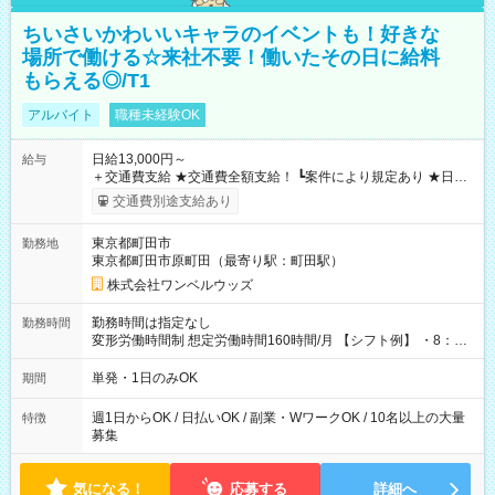
ちいさいかわいいキャラのイベントも！好きな
場所で働ける☆来社不要！働いたその日に給料
もらえる◎/T1
アルバイト
職種未経験OK
日給13,000円～
給与
＋交通費支給 ★交通費全額支給！ ┗案件により規定あり ★日払
いOK！（規定あり） ┗働いたその日に現金GET♪ お仕事後はコ
交通費別途支給あり
ンビニATMから 日払い分を引き落とせます！ 【試用期間】試
用期間なし
東京都町田市
勤務地
東京都町田市原町田（最寄り駅：町田駅）
株式会社ワンベルウッズ
勤務時間は指定なし
勤務時間
変形労働時間制 想定労働時間160時間/月 【シフト例】 ・8：00
～21：00
単発・1日のみOK
期間
週1日からOK / 日払いOK / 副業・WワークOK / 10名以上の大量
特徴
募集
気になる！
応募する
詳細へ