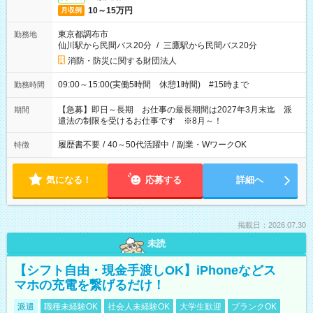
10～15万円
月収例
東京都調布市
勤務地
仙川駅から民間バス20分
/
三鷹駅から民間バス20分
消防・防災に関する財団法人
09:00～15:00(実働5時間 休憩1時間) #15時まで
勤務時間
【急募】即日～長期 お仕事の最長期間は2027年3月末迄 派
期間
遣法の制限を受けるお仕事です ※8月～！
履歴書不要
/
40～50代活躍中
/
副業・WワークOK
特徴
気になる！
応募する
詳細へ
掲載日：2026.07.30
未読
【シフト自由・現金手渡しOK】iPhoneなどス
マホの充電を繋げるだけ！
派遣
職種未経験OK
社会人未経験OK
大学生歓迎
ブランクOK