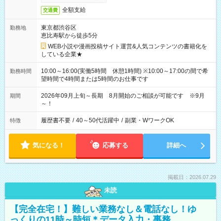
全額支給
交通費
東京都渋谷区
勤務地
恵比寿駅から徒歩5分
WEB小説や漫画投稿サイト運営&人気コンテンツの書籍化を
している企業★
10:00～16:00(実働5時間 休憩1時間) ※10:00～17:00の間で希
勤務時間
望時間で4時間または5時間のお仕事です
2026年09月上旬～長期 8月開始のご相談が可能です ※9月
期間
～！
履歴書不要
/
40～50代活躍中
/
副業・WワークOK
特徴
気になる！
応募する
詳細へ
掲載日：2026.07.29
未読
【完全在宅！】難しい業務なし＆電話なし！ゆ
っくりの11時～時短＊データ入力・事務