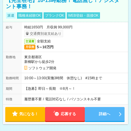
【完全在宅】10-13時勤務！電話無し！アシスタ
ント事務！
派遣
職種未経験OK
ブランクOK
WEB登録・面接OK
時給1650円 月収例 99,000円
給与
交通費別途支給あり
全額支給
交通費
5～10万円
月収例
東京都港区
勤務地
新橋駅から徒歩2分
ソフトウェア開発
10:00～13:00(実働3時間 休憩なし) #15時まで
勤務時間
【急募】即日～長期 ※8月～！
期間
履歴書不要
/
電話対応なし
/
パソコンスキル不要
特徴
気になる！
応募する
詳細へ