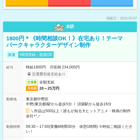
掲載日：2026.08.07
未読
1800円＊《時間相談OK！》在宅あり！テーマ
パークキャラクターデザイン制作
派遣
WEB登録・面接OK
時給1800円 月収例 234,000円
給与
交通費別途支給あり
全額支給
交通費
20～25万円
月収例
東京都中野区
勤務地
中野(東京都)駅から徒歩5分
/
沼袋駅から徒歩16分
＼作品は500以上！誰もが知る大ヒットアニメ・映画の制作
会社+*／
09:30～17:00(実働6時間30分 休憩1時間) ※時短ご相談くださ
勤務時間
い！