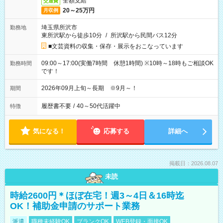
全額支給
交通費
20～25万円
月収例
埼玉県所沢市
勤務地
東所沢駅から徒歩10分
/
所沢駅から民間バス12分
■文芸資料の収集・保存・展示をおこなっています
09:00～17:00(実働7時間 休憩1時間) ※10時～18時もご相談OK
勤務時間
です！
2026年09月上旬～長期 ※9月～！
期間
履歴書不要
/
40～50代活躍中
特徴
気になる！
応募する
詳細へ
掲載日：2026.08.07
未読
時給2600円＊ほぼ在宅！週3～4日＆16時迄
OK！補助金申請のサポート業務
派遣
職種未経験OK
ブランクOK
WEB登録・面接OK