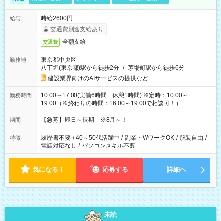
時給2600円
給与
交通費別途支給あり
全額支給
交通費
東京都中央区
勤務地
八丁堀(東京都)駅から徒歩2分
/
茅場町駅から徒歩6分
建設業界向けのAIサービスの提供など
10:00～17:00(実働6時間 休憩1時間) ※定時：10:00～
勤務時間
19:00（※終わりの時間：16:00～19:00で相談可！）
【急募】即日～長期 ※8月～！
期間
履歴書不要
/
40～50代活躍中
/
副業・WワークOK
/
服装自由
/
特徴
電話対応なし
/
パソコンスキル不要
気になる！
応募する
詳細へ
未読