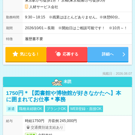
東京駅から徒歩1分
/
京橋(東京都)駅から徒歩5分
人材サービス会社
9:30～18:15 ※残業はほとんどありません。※休憩60分。
勤務時間
2026/10/01～長期 ※開始日はご相談可能です！ ※10月～！
期間
履歴書不要
特徴
気になる！
応募する
詳細へ
掲載日：2026.08.07
未読
1750円＊【図書館や博物館が好きなかたへ】本
に囲まれてお仕事＊事務
派遣
職種未経験OK
ブランクOK
WEB登録・面接OK
時給1750円 月収例 245,000円
給与
交通費別途支給あり