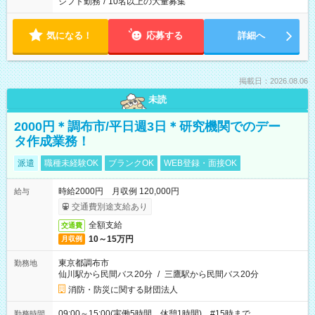
シフト勤務
/
10名以上の大量募集
気になる！
応募する
詳細へ
掲載日：2026.08.06
未読
2000円＊調布市/平日週3日＊研究機関でのデー
タ作成業務！
派遣
職種未経験OK
ブランクOK
WEB登録・面接OK
時給2000円 月収例 120,000円
給与
交通費別途支給あり
全額支給
交通費
10～15万円
月収例
東京都調布市
勤務地
仙川駅から民間バス20分
/
三鷹駅から民間バス20分
消防・防災に関する財団法人
09:00～15:00(実働5時間 休憩1時間) #15時まで
勤務時間