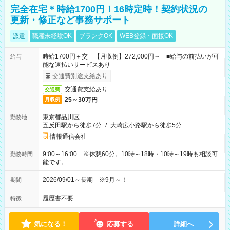
完全在宅＊時給1700円！16時定時！契約状況の
更新・修正など事務サポート
派遣
職種未経験OK
ブランクOK
WEB登録・面接OK
時給1700円＋交 【月収例】272,000円～ ■給与の前払いが可
給与
能な速払いサービスあり
交通費別途支給あり
交通費支給あり
交通費
25～30万円
月収例
東京都品川区
勤務地
五反田駅から徒歩7分
/
大崎広小路駅から徒歩5分
情報通信会社
9:00～16:00 ※休憩60分。10時～18時・10時～19時も相談可
勤務時間
能です。
2026/09/01～長期 ※9月～！
期間
履歴書不要
特徴
気になる！
応募する
詳細へ