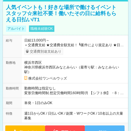
人気イベントも！好きな場所で働けるイベント
スタッフ☆来社不要！働いたその日に給料もら
える日払い/T1
アルバイト
職種未経験OK
日給13,000円～
給与
＋交通費支給 ★交通費全額支給！ ┗案件により規定あり ★日払
いOK！（規定あり） ┗働いたその日に現金GET♪ お仕事後はコ
交通費別途支給あり
ンビニATMから 日払い分を引き落とせます！ 【試用期間】試
用期間なし
横浜市西区
勤務地
神奈川県横浜市西区みなとみらい（最寄り駅：みなとみらい
駅）
株式会社ワンベルウッズ
勤務時間は指定なし
勤務時間
変形労働時間制 想定労働時間160時間/月 【シフト例】 ・8：00
～21：00
単発・1日のみOK
期間
週1日からOK / 日払いOK / 副業・WワークOK / 10名以上の大量
特徴
募集