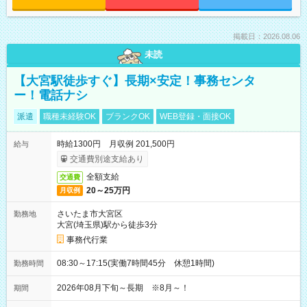
掲載日：2026.08.06
未読
【大宮駅徒歩すぐ】長期×安定！事務センタ
ー！電話ナシ
派遣
職種未経験OK
ブランクOK
WEB登録・面接OK
時給1300円 月収例 201,500円
給与
交通費別途支給あり
全額支給
交通費
20～25万円
月収例
さいたま市大宮区
勤務地
大宮(埼玉県)駅から徒歩3分
事務代行業
08:30～17:15(実働7時間45分 休憩1時間)
勤務時間
2026年08月下旬～長期 ※8月～！
期間