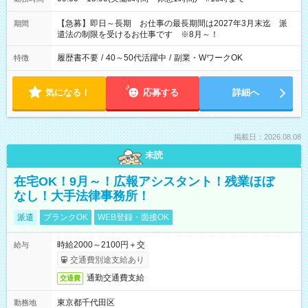
【急募】即日～長期 お仕事の最長期間は2027年3月末迄 派
期間
遣法の制限を受けるお仕事です ※8月～！
履歴書不要
/
40～50代活躍中
/
副業・WワークOK
特徴
気になる！
応募する
詳細へ
掲載日：2026.08.08
未読
在宅OK！9月～！広報アシスタント！残業ほぼ
なし！大手法律事務所！
派遣
ブランクOK
WEB登録・面接OK
時給2000～2100円＋交
給与
交通費別途支給あり
通勤交通費支給
交通費
東京都千代田区
勤務地