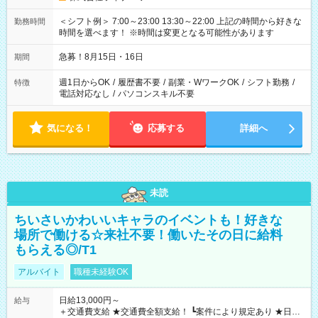
＜シフト例＞ 7:00～23:00 13:30～22:00 上記の時間から好きな
勤務時間
時間を選べます！ ※時間は変更となる可能性があります
急募！8月15日・16日
期間
週1日からOK
/
履歴書不要
/
副業・WワークOK
/
シフト勤務
/
特徴
電話対応なし
/
パソコンスキル不要
気になる！
応募する
詳細へ
未読
ちいさいかわいいキャラのイベントも！好きな
場所で働ける☆来社不要！働いたその日に給料
もらえる◎/T1
アルバイト
職種未経験OK
日給13,000円～
給与
＋交通費支給 ★交通費全額支給！ ┗案件により規定あり ★日払