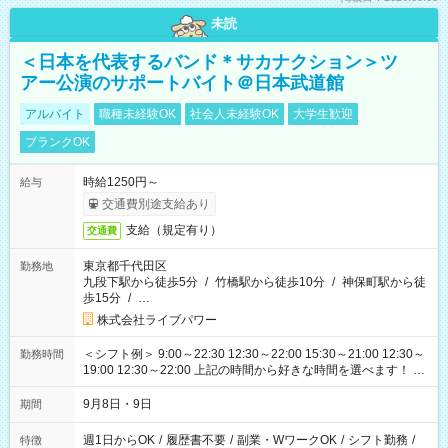
未読
＜日本を代表するバンド＊サカナクション＞ツ
アー公演のサポートバイト＠日本武道館
アルバイト
職種未経験OK
社会人未経験OK
大学生歓迎
ブランクOK
時給1250円～
給与
交通費別途支給あり
支給（規定有り）
交通費
東京都千代田区
勤務地
九段下駅から徒歩5分
/
竹橋駅から徒歩10分
/
神保町駅から徒
歩15分
/
…
株式会社ライブパワー
＜シフト例＞ 9:00～22:30 12:30～22:00 15:30～21:00 12:30～
勤務時間
19:00 12:30～22:00 上記の時間から好きな時間を選べます！ ※
時間は変更となる可能性があります
9月8日・9日
期間
週1日からOK
/
履歴書不要
/
副業・WワークOK
/
シフト勤務
/
特徴