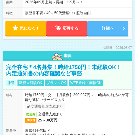
2026年09月上旬～長期 ※9月～！
期間
履歴書不要
/
40～50代活躍中
/
服装自由
特徴
気になる！
応募する
詳細へ
掲載日：2026.08.07
未読
完全在宅＊4名募集！時給1750円！未経験OK！
内定通知書の内容確認など事務
派遣
職種未経験OK
ブランクOK
WEB登録・面接OK
時給1750円＋交 【月収例】290,937円～ ■給与の前払いが可
給与
能な速払いサービスあり
交通費別途支給あり
交通費支給あり
交通費
25～30万円
月収例
東京都千代田区
勤務地