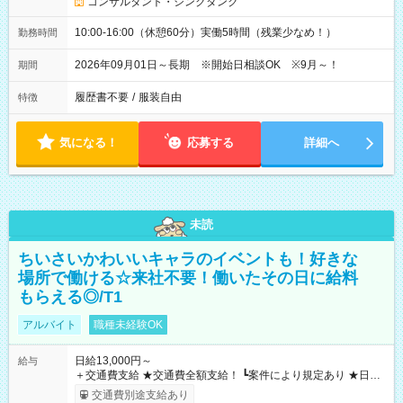
コンサルタント・シンクタンク
10:00-16:00（休憩60分）実働5時間（残業少なめ！）
勤務時間
2026年09月01日～長期 ※開始日相談OK ※9月～！
期間
履歴書不要
/
服装自由
特徴
気になる！
応募する
詳細へ
未読
ちいさいかわいいキャラのイベントも！好きな
場所で働ける☆来社不要！働いたその日に給料
もらえる◎/T1
アルバイト
職種未経験OK
日給13,000円～
給与
＋交通費支給 ★交通費全額支給！ ┗案件により規定あり ★日払
いOK！（規定あり） ┗働いたその日に現金GET♪ お仕事後はコ
交通費別途支給あり