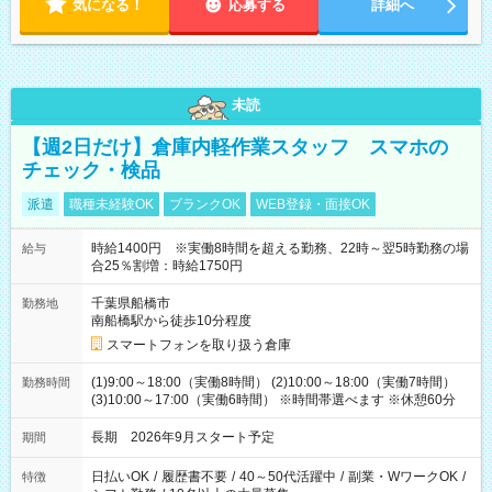
気になる！
応募する
詳細へ
未読
【週2日だけ】倉庫内軽作業スタッフ スマホの
チェック・検品
派遣
職種未経験OK
ブランクOK
WEB登録・面接OK
時給1400円 ※実働8時間を超える勤務、22時～翌5時勤務の場
給与
合25％割増：時給1750円
千葉県船橋市
勤務地
南船橋駅から徒歩10分程度
スマートフォンを取り扱う倉庫
(1)9:00～18:00（実働8時間） (2)10:00～18:00（実働7時間）
勤務時間
(3)10:00～17:00（実働6時間） ※時間帯選べます ※休憩60分
長期 2026年9月スタート予定
期間
日払いOK
/
履歴書不要
/
40～50代活躍中
/
副業・WワークOK
/
特徴