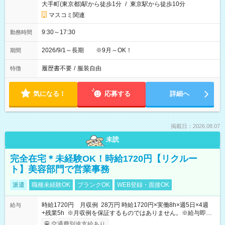
大手町(東京都)駅から徒歩1分
/
東京駅から徒歩10分
マスコミ関連
9:30～17:30
勤務時間
2026/9/1～長期 ※9月～OK！
期間
履歴書不要
/
服装自由
特徴
気になる！
応募する
詳細へ
掲載日：2026.08.07
未読
完全在宅＊未経験OK！時給1720円【リクルー
ト】美容部門で営業事務
派遣
職種未経験OK
ブランクOK
WEB登録・面接OK
時給1720円 月収例 28万円 時給1720円×実働8h×週5日×4週
給与
+残業5h ※月収例を保証するものではありません。※給与即受
取りサービス利用可（利用条件有）
交通費別途支給あり