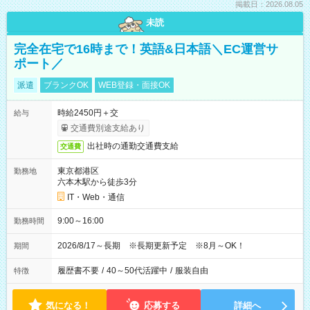
掲載日：2026.08.05
未読
完全在宅で16時まで！英語&日本語＼EC運営サ
ポート／
派遣
ブランクOK
WEB登録・面接OK
時給2450円＋交
給与
交通費別途支給あり
出社時の通勤交通費支給
交通費
東京都港区
勤務地
六本木駅から徒歩3分
IT・Web・通信
9:00～16:00
勤務時間
2026/8/17～長期 ※長期更新予定 ※8月～OK！
期間
履歴書不要
/
40～50代活躍中
/
服装自由
特徴
気になる！
応募する
詳細へ