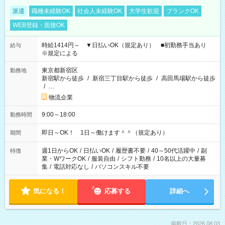
派遣
職種未経験OK
社会人未経験OK
大学生歓迎
ブランクOK
WEB登録・面接OK
時給1414円～ ▼日払いOK（規定あり） ■初勤務手当あり
給与
※規定による
東京都新宿区
勤務地
新宿駅から徒歩
/
新宿三丁目駅から徒歩
/
高田馬場駅から徒歩
/
…
物流企業
9:00～18:00
勤務時間
即日～OK！ 1日～働けます＾＾（規定あり）
期間
週1日からOK
/
日払いOK
/
履歴書不要
/
40～50代活躍中
/
副
特徴
業・WワークOK
/
服装自由
/
シフト勤務
/
10名以上の大量募
集
/
電話対応なし
/
パソコンスキル不要
気になる！
応募する
詳細へ
掲載日：2026.08.03