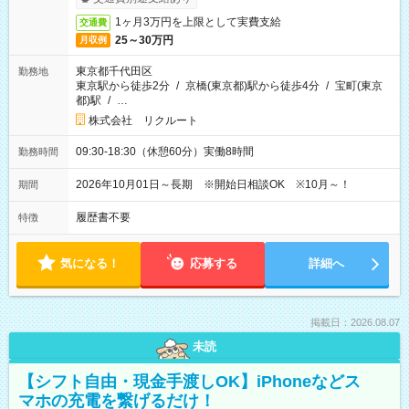
1ヶ月3万円を上限として実費支給
交通費
25～30万円
月収例
東京都千代田区
勤務地
東京駅から徒歩2分
/
京橋(東京都)駅から徒歩4分
/
宝町(東京
都)駅
/
…
株式会社 リクルート
09:30-18:30（休憩60分）実働8時間
勤務時間
2026年10月01日～長期 ※開始日相談OK ※10月～！
期間
履歴書不要
特徴
気になる！
応募する
詳細へ
掲載日：2026.08.07
未読
【シフト自由・現金手渡しOK】iPhoneなどス
マホの充電を繋げるだけ！