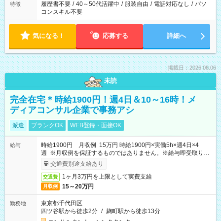
履歴書不要
/
40～50代活躍中
/
服装自由
/
電話対応なし
/
パソ
特徴
コンスキル不要
気になる！
応募する
詳細へ
掲載日：2026.08.06
未読
完全在宅＊時給1900円！週4日＆10～16時！メ
ディアコンサル企業で事務アシ
派遣
ブランクOK
WEB登録・面接OK
時給1900円 月収例 15万円 時給1900円×実働5h×週4日×4
給与
週 ※月収例を保証するものではありません。※給与即受取りサ
ービス利用可（利用条件有）
交通費別途支給あり
1ヶ月3万円を上限として実費支給
交通費
15～20万円
月収例
東京都千代田区
勤務地
四ツ谷駅から徒歩2分
/
麹町駅から徒歩13分