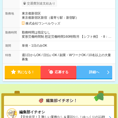
いOK！（規定あり） ┗働いたその日に現金GET♪ お仕事後はコ
交通費別途支給あり
ンビニATMから 日払い分を引き落とせます！ 【試用期間】試
用期間なし
東京都新宿区
勤務地
東京都新宿区新宿（最寄り駅：新宿駅）
株式会社ワンベルウッズ
勤務時間は指定なし
勤務時間
変形労働時間制 想定労働時間160時間/月 【シフト例】 ・8：00
～21：00
単発・1日のみOK
期間
週1日からOK / 日払いOK / 副業・WワークOK / 10名以上の大量
特徴
募集
気になる！
応募する
詳細へ
編集部イチオシ
【完全在宅！】難しい業務なし＆電話なし！ゆっくりの11時