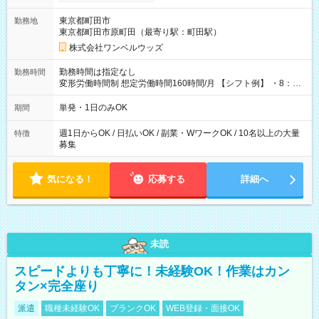
ンビニATMから 日払い分を引き落とせます！ 【試用期間】試
用期間なし
東京都町田市
勤務地
東京都町田市原町田（最寄り駅：町田駅）
株式会社ワンベルウッズ
勤務時間は指定なし
勤務時間
変形労働時間制 想定労働時間160時間/月 【シフト例】 ・8：00
～21：00
単発・1日のみOK
期間
週1日からOK / 日払いOK / 副業・WワークOK / 10名以上の大量
特徴
募集
気になる！
応募する
詳細へ
未読
スピードよりも丁寧に！未経験OK！作業はカン
タン×完全座り
派遣
職種未経験OK
ブランクOK
WEB登録・面接OK