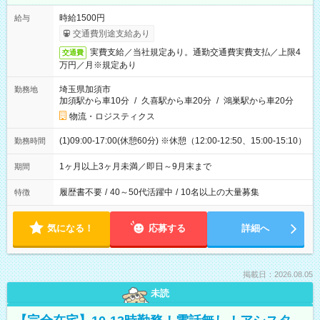
時給1500円
給与
交通費別途支給あり
実費支給／当社規定あり。通勤交通費実費支払／上限4
交通費
万円／月※規定あり
埼玉県加須市
勤務地
加須駅から車10分
/
久喜駅から車20分
/
鴻巣駅から車20分
物流・ロジスティクス
(1)09:00-17:00(休憩60分) ※休憩（12:00-12:50、15:00-15:10）
勤務時間
1ヶ月以上3ヶ月未満／即日～9月末まで
期間
履歴書不要
/
40～50代活躍中
/
10名以上の大量募集
特徴
気になる！
応募する
詳細へ
掲載日：2026.08.05
未読