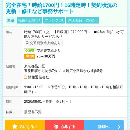
完全在宅＊時給1700円！16時定時！契約状況の
更新・修正など事務サポート
派遣
職種未経験OK
ブランクOK
WEB登録・面接OK
時給1700円＋交 【月収例】272,000円～ ■給与の前払いが可
給与
能な速払いサービスあり
交通費別途支給あり
交通費支給あり
交通費
25～30万円
月収例
東京都品川区
勤務地
五反田駅から徒歩7分
/
大崎広小路駅から徒歩5分
情報通信会社
9:00～16:00 ※休憩60分。10時～18時・10時～19時も相談可
勤務時間
能です。
2026/09/01～長期 ※9月～！
期間
履歴書不要
特徴
気になる！
応募する
詳細へ