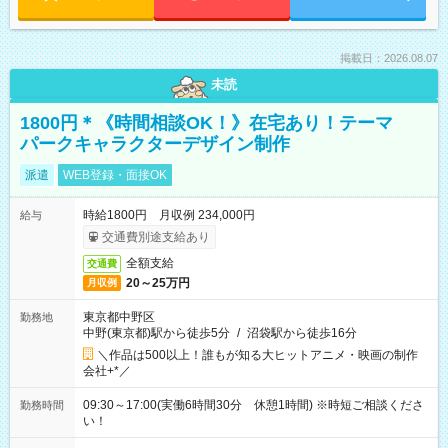
掲載日：2026.08.07
未読
1800円＊《時間相談OK！》在宅あり！テーマ
パークキャラクターデザイン制作
派遣
WEB登録・面接OK
時給1800円 月収例 234,000円
給与
交通費別途支給あり
全額支給
交通費
20～25万円
月収例
東京都中野区
勤務地
中野(東京都)駅から徒歩5分
/
沼袋駅から徒歩16分
＼作品は500以上！誰もが知る大ヒットアニメ・映画の制作
会社+*／
09:30～17:00(実働6時間30分 休憩1時間) ※時短ご相談くださ
勤務時間
い！