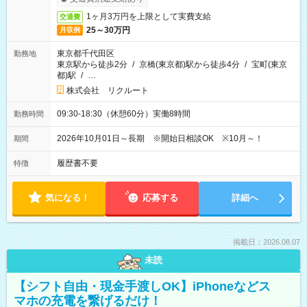
1ヶ月3万円を上限として実費支給
交通費
25～30万円
月収例
東京都千代田区
勤務地
東京駅から徒歩2分
/
京橋(東京都)駅から徒歩4分
/
宝町(東京
都)駅
/
…
株式会社 リクルート
09:30-18:30（休憩60分）実働8時間
勤務時間
2026年10月01日～長期 ※開始日相談OK ※10月～！
期間
履歴書不要
特徴
気になる！
応募する
詳細へ
掲載日：2026.08.07
未読
【シフト自由・現金手渡しOK】iPhoneなどス
マホの充電を繋げるだけ！