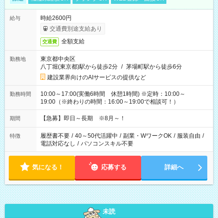
時給2600円
給与
交通費別途支給あり
全額支給
交通費
東京都中央区
勤務地
八丁堀(東京都)駅から徒歩2分
/
茅場町駅から徒歩6分
建設業界向けのAIサービスの提供など
10:00～17:00(実働6時間 休憩1時間) ※定時：10:00～
勤務時間
19:00（※終わりの時間：16:00～19:00で相談可！）
【急募】即日～長期 ※8月～！
期間
履歴書不要
/
40～50代活躍中
/
副業・WワークOK
/
服装自由
/
特徴
電話対応なし
/
パソコンスキル不要
気になる！
応募する
詳細へ
未読