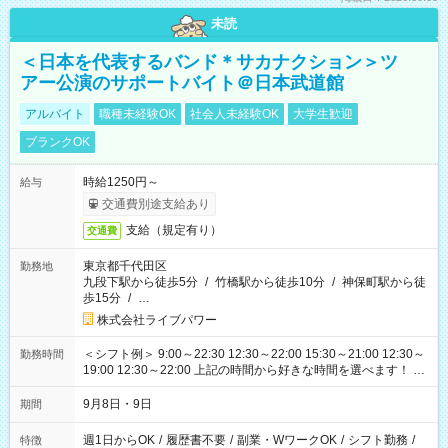
未読
＜日本を代表するバンド＊サカナクション＞ツ
アー公演のサポートバイト＠日本武道館
アルバイト
職種未経験OK
社会人未経験OK
大学生歓迎
ブランクOK
時給1250円～
給与
交通費別途支給あり
支給（規定有り）
交通費
東京都千代田区
勤務地
九段下駅から徒歩5分
/
竹橋駅から徒歩10分
/
神保町駅から徒
歩15分
/
…
株式会社ライブパワー
＜シフト例＞ 9:00～22:30 12:30～22:00 15:30～21:00 12:30～
勤務時間
19:00 12:30～22:00 上記の時間から好きな時間を選べます！ ※
時間は変更となる可能性があります
9月8日・9日
期間
週1日からOK
/
履歴書不要
/
副業・WワークOK
/
シフト勤務
/
特徴