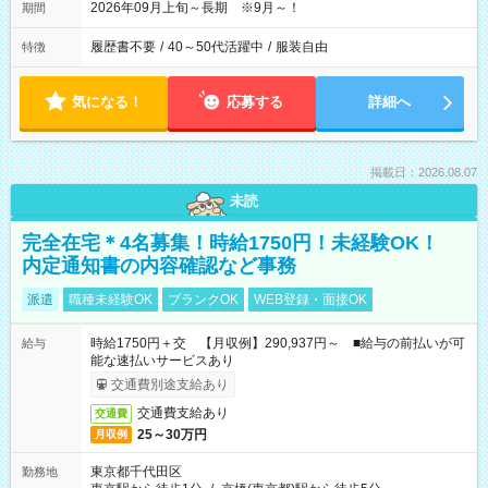
2026年09月上旬～長期 ※9月～！
期間
履歴書不要
/
40～50代活躍中
/
服装自由
特徴
気になる！
応募する
詳細へ
掲載日：2026.08.07
未読
完全在宅＊4名募集！時給1750円！未経験OK！
内定通知書の内容確認など事務
派遣
職種未経験OK
ブランクOK
WEB登録・面接OK
時給1750円＋交 【月収例】290,937円～ ■給与の前払いが可
給与
能な速払いサービスあり
交通費別途支給あり
交通費支給あり
交通費
25～30万円
月収例
東京都千代田区
勤務地