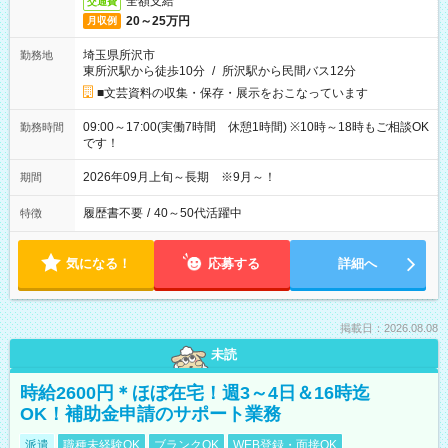
全額支給
交通費
20～25万円
月収例
埼玉県所沢市
勤務地
東所沢駅から徒歩10分
/
所沢駅から民間バス12分
■文芸資料の収集・保存・展示をおこなっています
09:00～17:00(実働7時間 休憩1時間) ※10時～18時もご相談OK
勤務時間
です！
2026年09月上旬～長期 ※9月～！
期間
履歴書不要
/
40～50代活躍中
特徴
気になる！
応募する
詳細へ
掲載日：2026.08.08
未読
時給2600円＊ほぼ在宅！週3～4日＆16時迄
OK！補助金申請のサポート業務
派遣
職種未経験OK
ブランクOK
WEB登録・面接OK