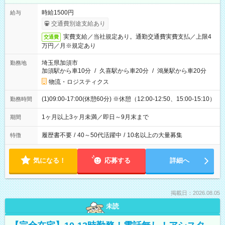
時給1500円
給与
交通費別途支給あり
実費支給／当社規定あり。通勤交通費実費支払／上限4
交通費
万円／月※規定あり
埼玉県加須市
勤務地
加須駅から車10分
/
久喜駅から車20分
/
鴻巣駅から車20分
物流・ロジスティクス
(1)09:00-17:00(休憩60分) ※休憩（12:00-12:50、15:00-15:10）
勤務時間
1ヶ月以上3ヶ月未満／即日～9月末まで
期間
履歴書不要
/
40～50代活躍中
/
10名以上の大量募集
特徴
気になる！
応募する
詳細へ
掲載日：2026.08.05
未読