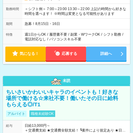
＜シフト例＞ 7:00～23:00 13:30～22:00 上記の時間から好きな
勤務時間
時間を選べます！ ※時間は変更となる可能性があります
急募！8月15日・16日
期間
週1日からOK
/
履歴書不要
/
副業・WワークOK
/
シフト勤務
/
特徴
電話対応なし
/
パソコンスキル不要
気になる！
応募する
詳細へ
未読
ちいさいかわいいキャラのイベントも！好きな
場所で働ける☆来社不要！働いたその日に給料
もらえる◎/T1
アルバイト
職種未経験OK
日給13,000円～
給与
＋交通費支給 ★交通費全額支給！ ┗案件により規定あり ★日払