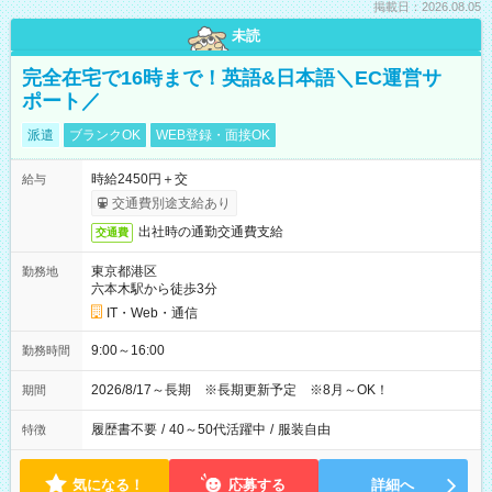
掲載日：2026.08.05
未読
完全在宅で16時まで！英語&日本語＼EC運営サ
ポート／
派遣
ブランクOK
WEB登録・面接OK
時給2450円＋交
給与
交通費別途支給あり
出社時の通勤交通費支給
交通費
東京都港区
勤務地
六本木駅から徒歩3分
IT・Web・通信
9:00～16:00
勤務時間
2026/8/17～長期 ※長期更新予定 ※8月～OK！
期間
履歴書不要
/
40～50代活躍中
/
服装自由
特徴
気になる！
応募する
詳細へ