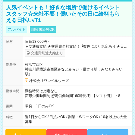
人気イベントも！好きな場所で働けるイベント
スタッフ☆来社不要！働いたその日に給料もら
える日払い/T1
アルバイト
職種未経験OK
日給13,000円～
給与
＋交通費支給 ★交通費全額支給！ ┗案件により規定あり ★日払
いOK！（規定あり） ┗働いたその日に現金GET♪ お仕事後はコ
交通費別途支給あり
ンビニATMから 日払い分を引き落とせます！ 【試用期間】試
用期間なし
横浜市西区
勤務地
神奈川県横浜市西区みなとみらい（最寄り駅：みなとみらい
駅）
株式会社ワンベルウッズ
勤務時間は指定なし
勤務時間
変形労働時間制 想定労働時間160時間/月 【シフト例】 ・8：00
～21：00
単発・1日のみOK
期間
週1日からOK / 日払いOK / 副業・WワークOK / 10名以上の大量
特徴
募集