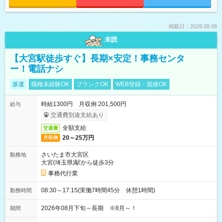
掲載日：2026.08.06
未読
【大宮駅徒歩すぐ】長期×安定！事務センタ
ー！電話ナシ
派遣
職種未経験OK
ブランクOK
WEB登録・面接OK
時給1300円 月収例 201,500円
給与
交通費別途支給あり
全額支給
交通費
20～25万円
月収例
さいたま市大宮区
勤務地
大宮(埼玉県)駅から徒歩3分
事務代行業
08:30～17:15(実働7時間45分 休憩1時間)
勤務時間
2026年08月下旬～長期 ※8月～！
期間