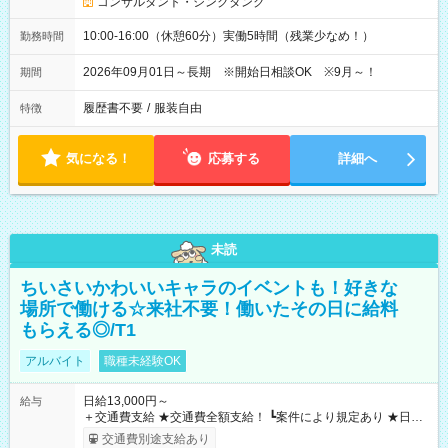
コンサルタント・シンクタンク
10:00-16:00（休憩60分）実働5時間（残業少なめ！）
勤務時間
2026年09月01日～長期 ※開始日相談OK ※9月～！
期間
履歴書不要
/
服装自由
特徴
気になる！
応募する
詳細へ
未読
ちいさいかわいいキャラのイベントも！好きな
場所で働ける☆来社不要！働いたその日に給料
もらえる◎/T1
アルバイト
職種未経験OK
日給13,000円～
給与
＋交通費支給 ★交通費全額支給！ ┗案件により規定あり ★日払
いOK！（規定あり） ┗働いたその日に現金GET♪ お仕事後はコ
交通費別途支給あり