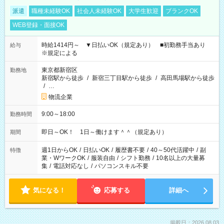
派遣
職種未経験OK
社会人未経験OK
大学生歓迎
ブランクOK
WEB登録・面接OK
時給1414円～ ▼日払いOK（規定あり） ■初勤務手当あり
給与
※規定による
東京都新宿区
勤務地
新宿駅から徒歩
/
新宿三丁目駅から徒歩
/
高田馬場駅から徒歩
/
…
物流企業
9:00～18:00
勤務時間
即日～OK！ 1日～働けます＾＾（規定あり）
期間
週1日からOK
/
日払いOK
/
履歴書不要
/
40～50代活躍中
/
副
特徴
業・WワークOK
/
服装自由
/
シフト勤務
/
10名以上の大量募
集
/
電話対応なし
/
パソコンスキル不要
気になる！
応募する
詳細へ
掲載日：2026.08.03