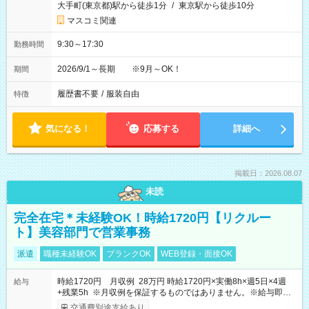
大手町(東京都)駅から徒歩1分
/
東京駅から徒歩10分
マスコミ関連
9:30～17:30
勤務時間
2026/9/1～長期 ※9月～OK！
期間
履歴書不要
/
服装自由
特徴
気になる！
応募する
詳細へ
掲載日：2026.08.07
未読
完全在宅＊未経験OK！時給1720円【リクルー
ト】美容部門で営業事務
派遣
職種未経験OK
ブランクOK
WEB登録・面接OK
時給1720円 月収例 28万円 時給1720円×実働8h×週5日×4週
給与
+残業5h ※月収例を保証するものではありません。※給与即受
取りサービス利用可（利用条件有）
交通費別途支給あり