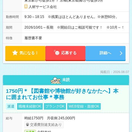
東京駅から徒歩1分
/
京橋(東京都)駅から徒歩5分
人材サービス会社
9:30～18:15 ※残業はほとんどありません。※休憩60分。
勤務時間
2026/10/01～長期 ※開始日はご相談可能です！ ※10月～！
期間
履歴書不要
特徴
気になる！
応募する
詳細へ
掲載日：2026.08.07
未読
1750円＊【図書館や博物館が好きなかたへ】本
に囲まれてお仕事＊事務
派遣
職種未経験OK
ブランクOK
WEB登録・面接OK
時給1750円 月収例 245,000円
給与
交通費別途支給あり