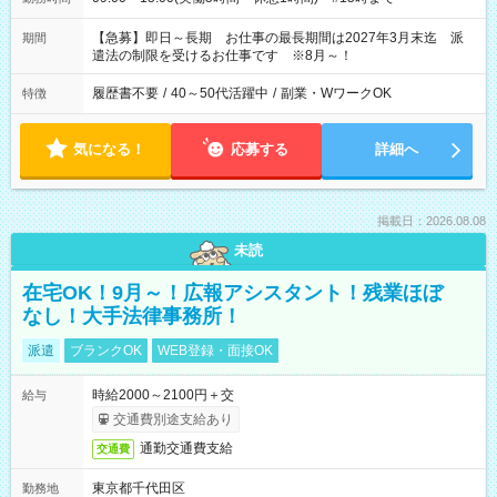
【急募】即日～長期 お仕事の最長期間は2027年3月末迄 派
期間
遣法の制限を受けるお仕事です ※8月～！
履歴書不要
/
40～50代活躍中
/
副業・WワークOK
特徴
気になる！
応募する
詳細へ
掲載日：2026.08.08
未読
在宅OK！9月～！広報アシスタント！残業ほぼ
なし！大手法律事務所！
派遣
ブランクOK
WEB登録・面接OK
時給2000～2100円＋交
給与
交通費別途支給あり
通勤交通費支給
交通費
東京都千代田区
勤務地