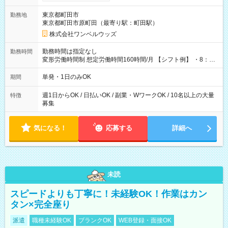
ンビニATMから 日払い分を引き落とせます！ 【試用期間】試
用期間なし
東京都町田市
勤務地
東京都町田市原町田（最寄り駅：町田駅）
株式会社ワンベルウッズ
勤務時間は指定なし
勤務時間
変形労働時間制 想定労働時間160時間/月 【シフト例】 ・8：00
～21：00
単発・1日のみOK
期間
週1日からOK / 日払いOK / 副業・WワークOK / 10名以上の大量
特徴
募集
気になる！
応募する
詳細へ
未読
スピードよりも丁寧に！未経験OK！作業はカン
タン×完全座り
派遣
職種未経験OK
ブランクOK
WEB登録・面接OK