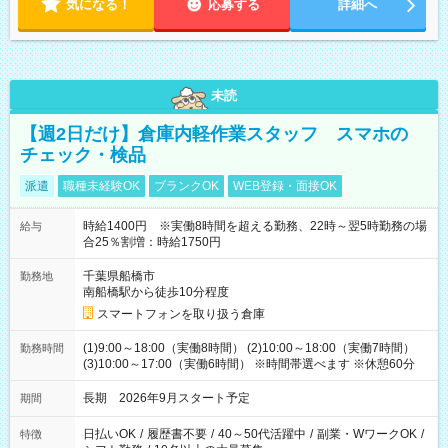
気になる！
応募する
詳細へ
未読
【週2日だけ】倉庫内軽作業スタッフ スマホの
チェック・検品
派遣
職種未経験OK
ブランクOK
WEB登録・面接OK
時給1400円 ※実働8時間を超える勤務、22時～翌5時勤務の場
給与
合25％割増：時給1750円
千葉県船橋市
勤務地
南船橋駅から徒歩10分程度
スマートフォンを取り扱う倉庫
(1)9:00～18:00（実働8時間） (2)10:00～18:00（実働7時間）
勤務時間
(3)10:00～17:00（実働6時間） ※時間帯選べます ※休憩60分
長期 2026年9月スタート予定
期間
日払いOK
/
履歴書不要
/
40～50代活躍中
/
副業・WワークOK
/
特徴