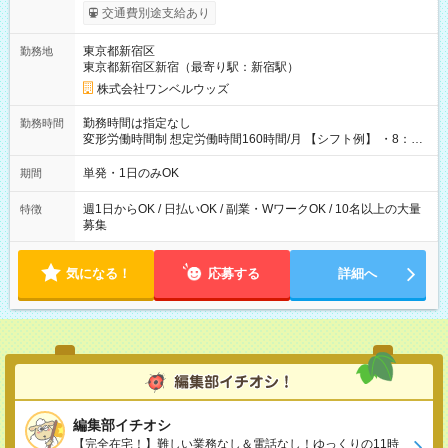
いOK！（規定あり） ┗働いたその日に現金GET♪ お仕事後はコ
交通費別途支給あり
ンビニATMから 日払い分を引き落とせます！ 【試用期間】試
用期間なし
東京都新宿区
勤務地
東京都新宿区新宿（最寄り駅：新宿駅）
株式会社ワンベルウッズ
勤務時間は指定なし
勤務時間
変形労働時間制 想定労働時間160時間/月 【シフト例】 ・8：00
～21：00
単発・1日のみOK
期間
週1日からOK / 日払いOK / 副業・WワークOK / 10名以上の大量
特徴
募集
気になる！
応募する
詳細へ
編集部イチオシ
【完全在宅！】難しい業務なし＆電話なし！ゆっくりの11時