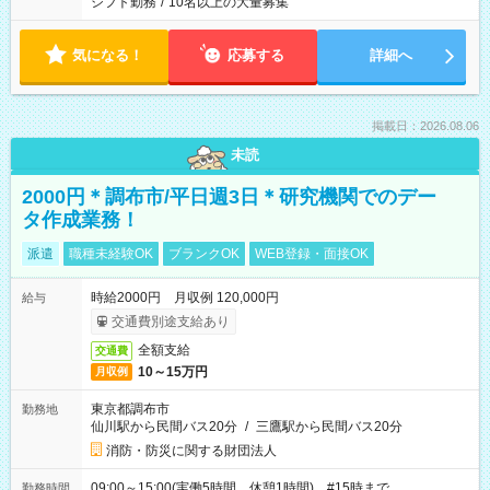
シフト勤務
/
10名以上の大量募集
気になる！
応募する
詳細へ
掲載日：2026.08.06
未読
2000円＊調布市/平日週3日＊研究機関でのデー
タ作成業務！
派遣
職種未経験OK
ブランクOK
WEB登録・面接OK
時給2000円 月収例 120,000円
給与
交通費別途支給あり
全額支給
交通費
10～15万円
月収例
東京都調布市
勤務地
仙川駅から民間バス20分
/
三鷹駅から民間バス20分
消防・防災に関する財団法人
09:00～15:00(実働5時間 休憩1時間) #15時まで
勤務時間