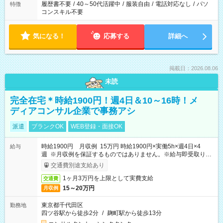
履歴書不要
/
40～50代活躍中
/
服装自由
/
電話対応なし
/
パソ
特徴
コンスキル不要
気になる！
応募する
詳細へ
掲載日：2026.08.06
未読
完全在宅＊時給1900円！週4日＆10～16時！メ
ディアコンサル企業で事務アシ
派遣
ブランクOK
WEB登録・面接OK
時給1900円 月収例 15万円 時給1900円×実働5h×週4日×4
給与
週 ※月収例を保証するものではありません。※給与即受取りサ
ービス利用可（利用条件有）
交通費別途支給あり
1ヶ月3万円を上限として実費支給
交通費
15～20万円
月収例
東京都千代田区
勤務地
四ツ谷駅から徒歩2分
/
麹町駅から徒歩13分