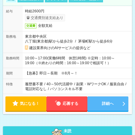
時給2600円
給与
交通費別途支給あり
全額支給
交通費
東京都中央区
勤務地
八丁堀(東京都)駅から徒歩2分
/
茅場町駅から徒歩6分
建設業界向けのAIサービスの提供など
10:00～17:00(実働6時間 休憩1時間) ※定時：10:00～
勤務時間
19:00（※終わりの時間：16:00～19:00で相談可！）
【急募】即日～長期 ※8月～！
期間
履歴書不要
/
40～50代活躍中
/
副業・WワークOK
/
服装自由
/
特徴
電話対応なし
/
パソコンスキル不要
気になる！
応募する
詳細へ
未読