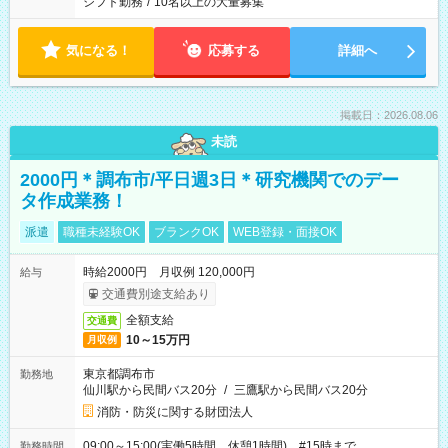
シフト勤務
/
10名以上の大量募集
気になる！
応募する
詳細へ
掲載日：2026.08.06
未読
2000円＊調布市/平日週3日＊研究機関でのデー
タ作成業務！
派遣
職種未経験OK
ブランクOK
WEB登録・面接OK
時給2000円 月収例 120,000円
給与
交通費別途支給あり
全額支給
交通費
10～15万円
月収例
東京都調布市
勤務地
仙川駅から民間バス20分
/
三鷹駅から民間バス20分
消防・防災に関する財団法人
09:00～15:00(実働5時間 休憩1時間) #15時まで
勤務時間