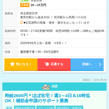
全額支給
交通費
20～25万円
月収例
埼玉県所沢市
勤務地
東所沢駅から徒歩10分
/
所沢駅から民間バス12分
■文芸資料の収集・保存・展示をおこなっています
09:00～17:00(実働7時間 休憩1時間) ※10時～18時もご相談OK
勤務時間
です！
2026年09月上旬～長期 ※9月～！
期間
履歴書不要
/
40～50代活躍中
特徴
気になる！
応募する
詳細へ
掲載日：2026.08.08
未読
時給2600円＊ほぼ在宅！週3～4日＆16時迄
OK！補助金申請のサポート業務
派遣
職種未経験OK
ブランクOK
WEB登録・面接OK