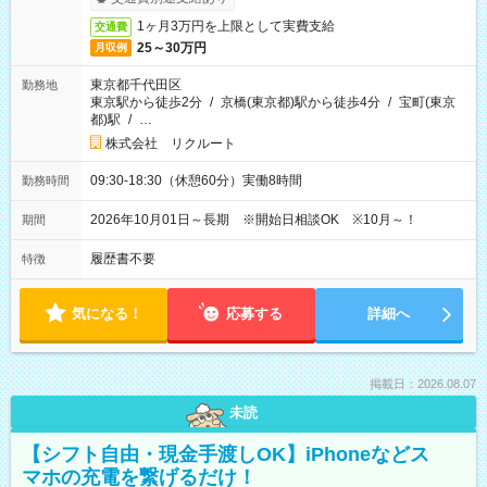
1ヶ月3万円を上限として実費支給
交通費
25～30万円
月収例
東京都千代田区
勤務地
東京駅から徒歩2分
/
京橋(東京都)駅から徒歩4分
/
宝町(東京
都)駅
/
…
株式会社 リクルート
09:30-18:30（休憩60分）実働8時間
勤務時間
2026年10月01日～長期 ※開始日相談OK ※10月～！
期間
履歴書不要
特徴
気になる！
応募する
詳細へ
掲載日：2026.08.07
未読
【シフト自由・現金手渡しOK】iPhoneなどス
マホの充電を繋げるだけ！