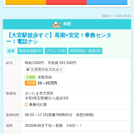
掲載日：2026.08.06
未読
【大宮駅徒歩すぐ】長期×安定！事務センタ
ー！電話ナシ
派遣
職種未経験OK
ブランクOK
WEB登録・面接OK
時給1300円 月収例 201,500円
給与
交通費別途支給あり
全額支給
交通費
20～25万円
月収例
さいたま市大宮区
勤務地
大宮(埼玉県)駅から徒歩3分
事務代行業
08:30～17:15(実働7時間45分 休憩1時間)
勤務時間
2026年08月下旬～長期 ※8月～！
期間