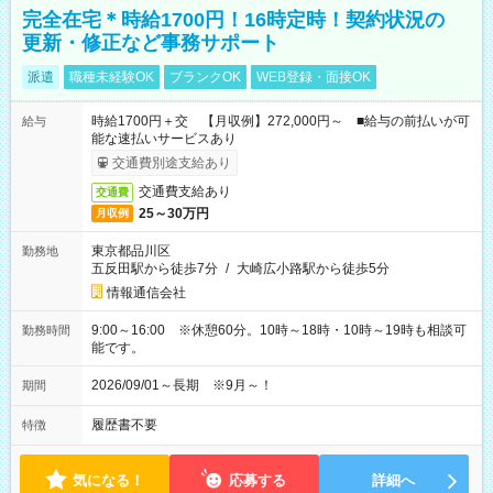
完全在宅＊時給1700円！16時定時！契約状況の
更新・修正など事務サポート
派遣
職種未経験OK
ブランクOK
WEB登録・面接OK
時給1700円＋交 【月収例】272,000円～ ■給与の前払いが可
給与
能な速払いサービスあり
交通費別途支給あり
交通費支給あり
交通費
25～30万円
月収例
東京都品川区
勤務地
五反田駅から徒歩7分
/
大崎広小路駅から徒歩5分
情報通信会社
9:00～16:00 ※休憩60分。10時～18時・10時～19時も相談可
勤務時間
能です。
2026/09/01～長期 ※9月～！
期間
履歴書不要
特徴
気になる！
応募する
詳細へ