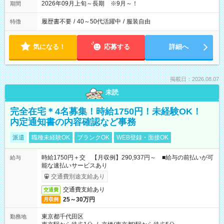
2026年09月上旬～長期 ※9月～！
期間
履歴書不要
/
40～50代活躍中
/
服装自由
特徴
気になる！
応募する
詳細へ
掲載日：2026.08.07
未読
完全在宅＊4名募集！時給1750円！未経験OK！
内定通知書の内容確認など事務
派遣
職種未経験OK
ブランクOK
WEB登録・面接OK
時給1750円＋交 【月収例】290,937円～ ■給与の前払いが可
給与
能な速払いサービスあり
交通費別途支給あり
交通費支給あり
交通費
25～30万円
月収例
東京都千代田区
勤務地