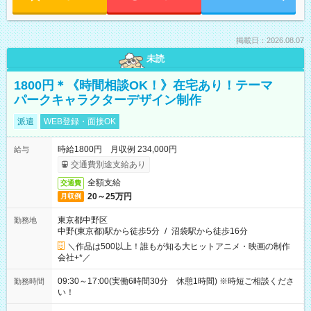
掲載日：2026.08.07
未読
1800円＊《時間相談OK！》在宅あり！テーマ
パークキャラクターデザイン制作
派遣
WEB登録・面接OK
時給1800円 月収例 234,000円
給与
交通費別途支給あり
全額支給
交通費
20～25万円
月収例
東京都中野区
勤務地
中野(東京都)駅から徒歩5分
/
沼袋駅から徒歩16分
＼作品は500以上！誰もが知る大ヒットアニメ・映画の制作
会社+*／
09:30～17:00(実働6時間30分 休憩1時間) ※時短ご相談くださ
勤務時間
い！