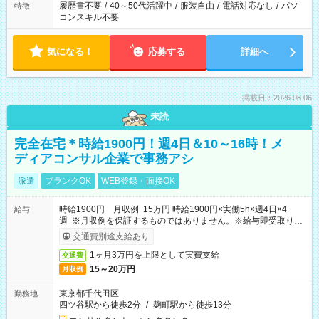
履歴書不要
/
40～50代活躍中
/
服装自由
/
電話対応なし
/
パソ
特徴
コンスキル不要
気になる！
応募する
詳細へ
掲載日：2026.08.06
未読
完全在宅＊時給1900円！週4日＆10～16時！メ
ディアコンサル企業で事務アシ
派遣
ブランクOK
WEB登録・面接OK
時給1900円 月収例 15万円 時給1900円×実働5h×週4日×4
給与
週 ※月収例を保証するものではありません。※給与即受取りサ
ービス利用可（利用条件有）
交通費別途支給あり
1ヶ月3万円を上限として実費支給
交通費
15～20万円
月収例
東京都千代田区
勤務地
四ツ谷駅から徒歩2分
/
麹町駅から徒歩13分