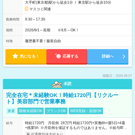
大手町(東京都)駅から徒歩1分
/
東京駅から徒歩10分
マスコミ関連
9:30～17:30
勤務時間
2026/9/1～長期 ※9月～OK！
期間
履歴書不要
/
服装自由
特徴
気になる！
応募する
詳細へ
掲載日：2026.08.07
未読
完全在宅＊未経験OK！時給1720円【リクルー
ト】美容部門で営業事務
派遣
職種未経験OK
ブランクOK
WEB登録・面接OK
時給1720円 月収例 28万円 時給1720円×実働8h×週5日×4週
給与
+残業5h ※月収例を保証するものではありません。※給与即受
取りサービス利用可（利用条件有）
交通費別途支給あり