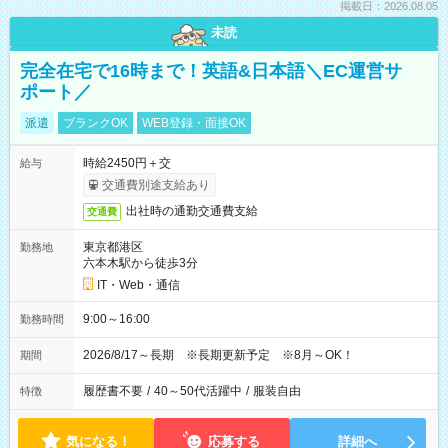
掲載日：2026.08.05
未読
完全在宅で16時まで！英語&日本語＼EC運営サ
ポート／
派遣
ブランクOK
WEB登録・面接OK
時給2450円＋交
給与
交通費別途支給あり
出社時の通勤交通費支給
交通費
東京都港区
勤務地
六本木駅から徒歩3分
IT・Web・通信
9:00～16:00
勤務時間
2026/8/17～長期 ※長期更新予定 ※8月～OK！
期間
履歴書不要
/
40～50代活躍中
/
服装自由
特徴
気になる！
応募する
詳細へ