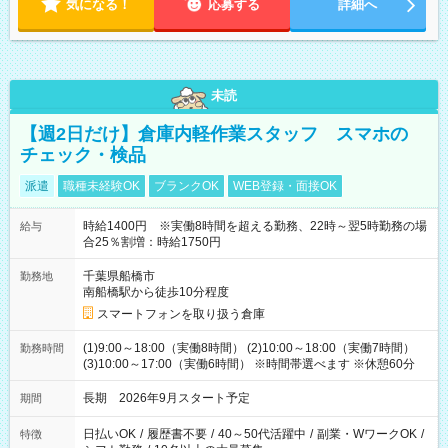
気になる！
応募する
詳細へ
未読
【週2日だけ】倉庫内軽作業スタッフ スマホの
チェック・検品
派遣
職種未経験OK
ブランクOK
WEB登録・面接OK
時給1400円 ※実働8時間を超える勤務、22時～翌5時勤務の場
給与
合25％割増：時給1750円
千葉県船橋市
勤務地
南船橋駅から徒歩10分程度
スマートフォンを取り扱う倉庫
(1)9:00～18:00（実働8時間） (2)10:00～18:00（実働7時間）
勤務時間
(3)10:00～17:00（実働6時間） ※時間帯選べます ※休憩60分
長期 2026年9月スタート予定
期間
日払いOK
/
履歴書不要
/
40～50代活躍中
/
副業・WワークOK
/
特徴