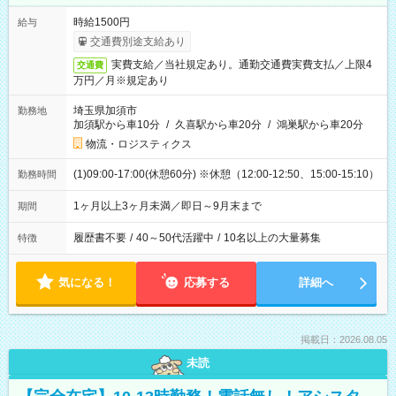
時給1500円
給与
交通費別途支給あり
実費支給／当社規定あり。通勤交通費実費支払／上限4
交通費
万円／月※規定あり
埼玉県加須市
勤務地
加須駅から車10分
/
久喜駅から車20分
/
鴻巣駅から車20分
物流・ロジスティクス
(1)09:00-17:00(休憩60分) ※休憩（12:00-12:50、15:00-15:10）
勤務時間
1ヶ月以上3ヶ月未満／即日～9月末まで
期間
履歴書不要
/
40～50代活躍中
/
10名以上の大量募集
特徴
気になる！
応募する
詳細へ
掲載日：2026.08.05
未読