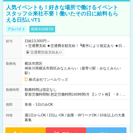
人気イベントも！好きな場所で働けるイベント
スタッフ☆来社不要！働いたその日に給料もら
える日払い/T1
アルバイト
職種未経験OK
日給13,000円～
給与
＋交通費支給 ★交通費全額支給！ ┗案件により規定あり ★日払
いOK！（規定あり） ┗働いたその日に現金GET♪ お仕事後はコ
交通費別途支給あり
ンビニATMから 日払い分を引き落とせます！ 【試用期間】試
用期間なし
横浜市西区
勤務地
神奈川県横浜市西区みなとみらい（最寄り駅：みなとみらい
駅）
株式会社ワンベルウッズ
勤務時間は指定なし
勤務時間
変形労働時間制 想定労働時間160時間/月 【シフト例】 ・8：00
～21：00
単発・1日のみOK
期間
週1日からOK / 日払いOK / 副業・WワークOK / 10名以上の大量
特徴
募集