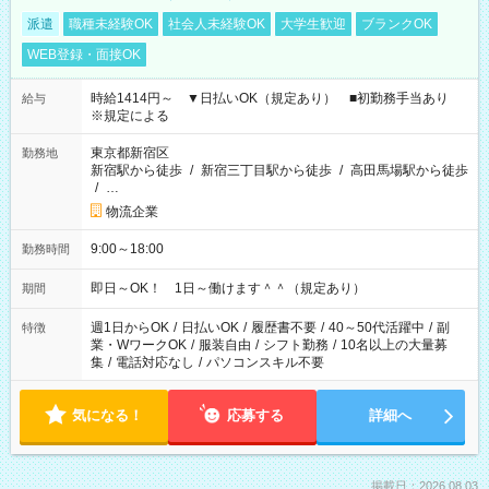
派遣
職種未経験OK
社会人未経験OK
大学生歓迎
ブランクOK
WEB登録・面接OK
時給1414円～ ▼日払いOK（規定あり） ■初勤務手当あり
給与
※規定による
東京都新宿区
勤務地
新宿駅から徒歩
/
新宿三丁目駅から徒歩
/
高田馬場駅から徒歩
/
…
物流企業
9:00～18:00
勤務時間
即日～OK！ 1日～働けます＾＾（規定あり）
期間
週1日からOK
/
日払いOK
/
履歴書不要
/
40～50代活躍中
/
副
特徴
業・WワークOK
/
服装自由
/
シフト勤務
/
10名以上の大量募
集
/
電話対応なし
/
パソコンスキル不要
気になる！
応募する
詳細へ
掲載日：2026.08.03