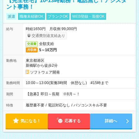
【完全在宅】10-13時勤務！電話無し！アシスタ
ント事務！
派遣
職種未経験OK
ブランクOK
WEB登録・面接OK
時給1650円 月収例 99,000円
給与
交通費別途支給あり
全額支給
交通費
5～10万円
月収例
東京都港区
勤務地
新橋駅から徒歩2分
ソフトウェア開発
10:00～13:00(実働3時間 休憩なし) #15時まで
勤務時間
【急募】即日～長期 ※8月～！
期間
履歴書不要
/
電話対応なし
/
パソコンスキル不要
特徴
気になる！
応募する
詳細へ