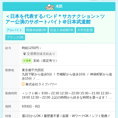
未読
＜日本を代表するバンド＊サカナクション＞ツ
アー公演のサポートバイト＠日本武道館
アルバイト
職種未経験OK
社会人未経験OK
大学生歓迎
ブランクOK
時給1250円～
給与
交通費別途支給あり
支給（規定有り）
交通費
東京都千代田区
勤務地
九段下駅から徒歩5分
/
竹橋駅から徒歩10分
/
神保町駅から徒
歩15分
/
…
株式会社ライブパワー
＜シフト例＞ 9:00～22:30 12:30～22:00 15:30～21:00 12:30～
勤務時間
19:00 12:30～22:00 上記の時間から好きな時間を選べます！ ※
時間は変更となる可能性があります
9月8日・9日
期間
週1日からOK
/
履歴書不要
/
副業・WワークOK
/
シフト勤務
/
特徴