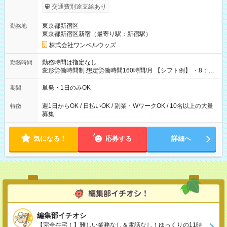
いOK！（規定あり） ┗働いたその日に現金GET♪ お仕事後はコ
交通費別途支給あり
ンビニATMから 日払い分を引き落とせます！ 【試用期間】試
用期間なし
東京都新宿区
勤務地
東京都新宿区新宿（最寄り駅：新宿駅）
株式会社ワンベルウッズ
勤務時間は指定なし
勤務時間
変形労働時間制 想定労働時間160時間/月 【シフト例】 ・8：00
～21：00
単発・1日のみOK
期間
週1日からOK / 日払いOK / 副業・WワークOK / 10名以上の大量
特徴
募集
気になる！
応募する
詳細へ
編集部イチオシ
【完全在宅！】難しい業務なし＆電話なし！ゆっくりの11時