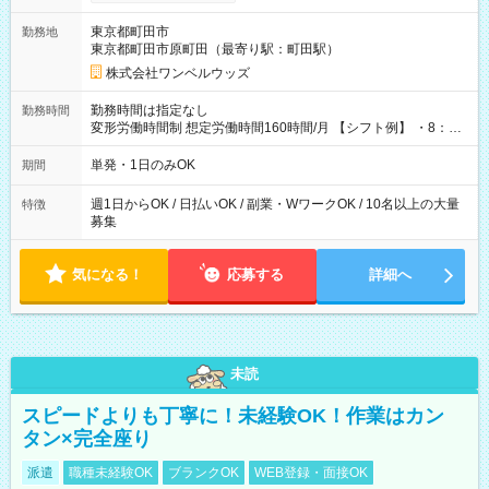
ンビニATMから 日払い分を引き落とせます！ 【試用期間】試
用期間なし
東京都町田市
勤務地
東京都町田市原町田（最寄り駅：町田駅）
株式会社ワンベルウッズ
勤務時間は指定なし
勤務時間
変形労働時間制 想定労働時間160時間/月 【シフト例】 ・8：00
～21：00
単発・1日のみOK
期間
週1日からOK / 日払いOK / 副業・WワークOK / 10名以上の大量
特徴
募集
気になる！
応募する
詳細へ
未読
スピードよりも丁寧に！未経験OK！作業はカン
タン×完全座り
派遣
職種未経験OK
ブランクOK
WEB登録・面接OK