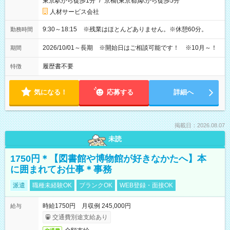
東京駅から徒歩1分
/
京橋(東京都)駅から徒歩5分
人材サービス会社
9:30～18:15 ※残業はほとんどありません。※休憩60分。
勤務時間
2026/10/01～長期 ※開始日はご相談可能です！ ※10月～！
期間
履歴書不要
特徴
気になる！
応募する
詳細へ
掲載日：2026.08.07
未読
1750円＊【図書館や博物館が好きなかたへ】本
に囲まれてお仕事＊事務
派遣
職種未経験OK
ブランクOK
WEB登録・面接OK
時給1750円 月収例 245,000円
給与
交通費別途支給あり