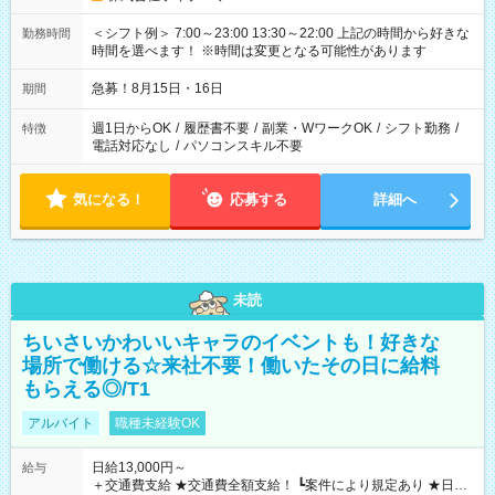
＜シフト例＞ 7:00～23:00 13:30～22:00 上記の時間から好きな
勤務時間
時間を選べます！ ※時間は変更となる可能性があります
急募！8月15日・16日
期間
週1日からOK
/
履歴書不要
/
副業・WワークOK
/
シフト勤務
/
特徴
電話対応なし
/
パソコンスキル不要
気になる！
応募する
詳細へ
未読
ちいさいかわいいキャラのイベントも！好きな
場所で働ける☆来社不要！働いたその日に給料
もらえる◎/T1
アルバイト
職種未経験OK
日給13,000円～
給与
＋交通費支給 ★交通費全額支給！ ┗案件により規定あり ★日払