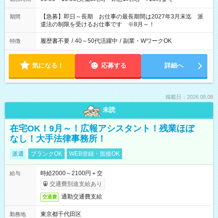
【急募】即日～長期 お仕事の最長期間は2027年3月末迄 派
期間
遣法の制限を受けるお仕事です ※8月～！
履歴書不要
/
40～50代活躍中
/
副業・WワークOK
特徴
気になる！
応募する
詳細へ
掲載日：2026.08.08
未読
在宅OK！9月～！広報アシスタント！残業ほぼ
なし！大手法律事務所！
派遣
ブランクOK
WEB登録・面接OK
時給2000～2100円＋交
給与
交通費別途支給あり
通勤交通費支給
交通費
東京都千代田区
勤務地