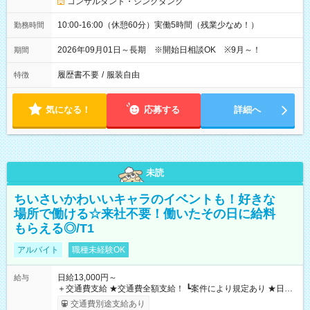
コンサルタント・シンクタンク
10:00-16:00（休憩60分）実働5時間（残業少なめ！）
勤務時間
2026年09月01日～長期 ※開始日相談OK ※9月～！
期間
履歴書不要
/
服装自由
特徴
気になる！
応募する
詳細へ
未読
ちいさいかわいいキャラのイベントも！好きな
場所で働ける☆来社不要！働いたその日に給料
もらえる◎/T1
アルバイト
職種未経験OK
日給13,000円～
給与
＋交通費支給 ★交通費全額支給！ ┗案件により規定あり ★日払
いOK！（規定あり） ┗働いたその日に現金GET♪ お仕事後はコ
交通費別途支給あり