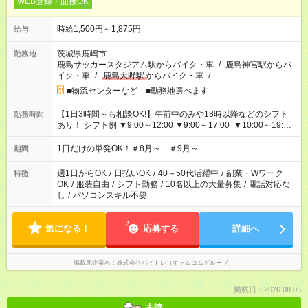
WEB登録・面接OK
時給1,500円～1,875円
給与
茨城県鹿嶋市
勤務地
鹿島サッカースタジアム駅からバイク・車
/
鹿島神宮駅からバ
イク・車
/
鹿島大野駅
からバイク・車
/
…
■物流センターなど ■勤務地選べます
【1日3時間～も相談OK!】午前中のみや18時以降などのシフト
勤務時間
あり！ シフト例 ▼9:00～12:00 ▼9:00～17:00 ▼10:00～19:00
▼18:00～21:00
1日だけの単発OK！＃8月～ ＃9月～
期間
週1日からOK
/
日払いOK
/
40～50代活躍中
/
副業・Wワーク
特徴
OK
/
服装自由
/
シフト勤務
/
10名以上の大量募集
/
電話対応な
し
/
パソコンスキル不要
気になる！
応募する
詳細へ
掲載元企業名
株式会社バイトレ（キャムコムグループ）
掲載日：2026.08.05
未読