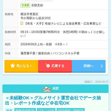
全額支給
交通費
横浜市青葉区
勤務地
市が尾駅から徒歩10分
【有名・大手】有線テレビによる放送事業・広告事業など
09:15～18:00(実働7時間45分 休憩1時間) ※朝ゆっくりが嬉し
勤務時間
い！
2026年09月上旬～長期 ※9月～！
期間
履歴書不要
/
服装自由
/
パソコンスキル不要
特徴
気になる！
応募する
詳細へ
掲載日：2026.08.07
未読
＜未経験OK＞グルメサイト運営会社でデータ抽
出・レポート作成など＠在宅OK
派遣
職種未経験OK
ブランクOK
WEB登録・面接OK