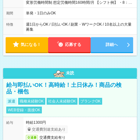
変形労働時間制 想定労働時間160時間/月 【シフト例】 ・8：00
～21：00
単発・1日のみOK
期間
週1日からOK / 日払いOK / 副業・WワークOK / 10名以上の大量
特徴
募集
気になる！
応募する
詳細へ
未読
給与即払いOK！高時給！土日休み！商品の検
品・梱包
派遣
職種未経験OK
社会人未経験OK
ブランクOK
WEB登録・面接OK
時給1300円
給与
交通費別途支給あり
交通費支給有り
交通費