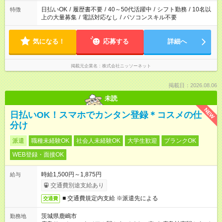
日払いOK
/
履歴書不要
/
40～50代活躍中
/
シフト勤務
/
10名以
特徴
上の大量募集
/
電話対応なし
/
パソコンスキル不要
気になる！
応募する
詳細へ
掲載元企業名
株式会社ニッソーネット
掲載日：2026.08.06
未読
NEW
日払いOK！スマホでカンタン登録＊コスメの仕
分け
派遣
職種未経験OK
社会人未経験OK
大学生歓迎
ブランクOK
WEB登録・面接OK
時給1,500円～1,875円
給与
交通費別途支給あり
■ 交通費規定内支給 ※派遣先による
交通費
茨城県鹿嶋市
勤務地