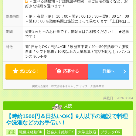
＜選べる勤務地＞介護施設や病院 ※ご自宅の近くなど、お
好きな場所を選べます！
＜例＞ 夜勤（例） 16：00～翌9：00 16：30～翌9：30 17：00
勤務時間
～翌10：00 ※勤務時間は施設によって異なります 「土日祝は休
みたい」 「しっかり稼ぎたい」 「もう少し遅い時間から始めた
い」など ご希望にあったお仕事をご案内いたします。 ※未経験
短期2ヵ月～のお仕事です。開始日はご相談ください！ ★急募
期間
の方の場合は1～2ヶ月間は日中での仕事を経験いただき、 お
です！
仕事に慣れてからの夜勤になります。 ★家庭の都合でお休みが
必要な場合も遠慮なくご相談ください。
週1日からOK
/
日払いOK
/
履歴書不要
/
40～50代活躍中
/
服装
特徴
自由
/
シフト勤務
/
10名以上の大量募集
/
電話対応なし
/
パソコ
ンスキル不要
気になる！
応募する
詳細へ
掲載元企業名
株式会社ネオキャリア ナイス！介護事業部
掲載日：2026.08.04
未読
【時給1500円＆日払いOK】9人以下の施設で料理
や洗濯などのお手伝い！
派遣
職種未経験OK
社会人未経験OK
大学生歓迎
ブランクOK