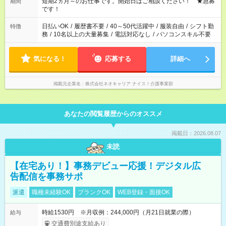
週最低15時間以上の勤務が必要です
短期2ヵ月～のお仕事です。開始日はご相談ください！ ★急募
期間
です！
日払いOK
/
履歴書不要
/
40～50代活躍中
/
服装自由
/
シフト勤
特徴
務
/
10名以上の大量募集
/
電話対応なし
/
パソコンスキル不要
気になる！
応募する
詳細へ
掲載元企業名
株式会社ネオキャリア ナイス！介護事業部
あなたの閲覧履歴からのオススメ
掲載日：2026.08.07
未読
【在宅あり！】事務デビュー応援！デジタル広
告配信を事務サポ
派遣
職種未経験OK
ブランクOK
WEB登録・面接OK
時給1530円 ※月収例：244,000円（月21日就業の際）
給与
交通費別途支給あり