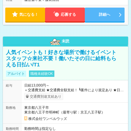
気になる！
応募する
詳細へ
未読
人気イベントも！好きな場所で働けるイベント
スタッフ☆来社不要！働いたその日に給料もら
える日払い/T1
アルバイト
職種未経験OK
日給13,000円～
給与
＋交通費支給 ★交通費全額支給！ ┗案件により規定あり ★日払
いOK！（規定あり） ┗働いたその日に現金GET♪ お仕事後はコ
交通費別途支給あり
ンビニATMから 日払い分を引き落とせます！ 【試用期間】試
用期間なし
東京都八王子市
勤務地
東京都八王子市明神町（最寄り駅：京王八王子駅）
株式会社ワンベルウッズ
勤務時間は指定なし
勤務時間