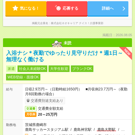
気になる！
応募する
詳細へ
掲載元企業名
株式会社ネオキャリア ナイス！介護事業部
掲載日：2026.08.05
未読
NEW
入浴ナシ＊夜勤でゆったり見守りだけ＊週1日～
無理なく働ける
派遣
社会人未経験OK
大学生歓迎
ブランクOK
WEB登録・面接OK
日収2.9万円～（日勤時給1650円） ■月収例23.7万円～（夜勤
給与
月8回勤務の場合）
交通費別途支給あり
交通費全額支給
交通費
20～25万円
月収例
茨城県鹿嶋市
勤務地
鹿島サッカースタジアム駅
/
鹿島神宮駅
/
鹿島大野駅
/
…