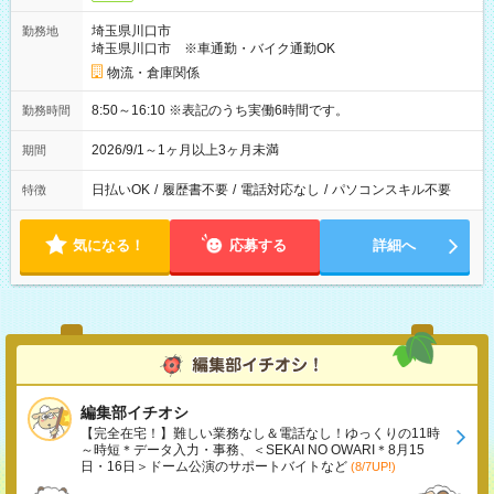
埼玉県川口市
勤務地
埼玉県川口市 ※車通勤・バイク通勤OK
物流・倉庫関係
8:50～16:10 ※表記のうち実働6時間です。
勤務時間
2026/9/1～1ヶ月以上3ヶ月未満
期間
日払いOK
/
履歴書不要
/
電話対応なし
/
パソコンスキル不要
特徴
気になる！
応募する
詳細へ
編集部イチオシ
【完全在宅！】難しい業務なし＆電話なし！ゆっくりの11時
～時短＊データ入力・事務、＜SEKAI NO OWARI＊8月15
日・16日＞ドーム公演のサポートバイトなど
(8/7UP!)