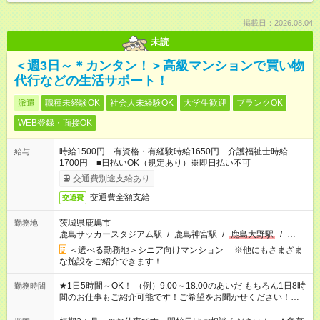
掲載日：2026.08.04
未読
＜週3日～＊カンタン！＞高級マンションで買い物
代行などの生活サポート！
派遣
職種未経験OK
社会人未経験OK
大学生歓迎
ブランクOK
WEB登録・面接OK
時給1500円 有資格・有経験時給1650円 介護福祉士時給
給与
1700円 ■日払いOK（規定あり）※即日払い不可
交通費別途支給あり
交通費全額支給
交通費
茨城県鹿嶋市
勤務地
鹿島サッカースタジアム駅
/
鹿島神宮駅
/
鹿島大野駅
/
…
＜選べる勤務地＞シニア向けマンション ※他にもさまざま
な施設をご紹介できます！
★1日5時間～OK！ （例）9:00～18:00のあいだ もちろん1日8時
勤務時間
間のお仕事もご紹介可能です！ご希望をお聞かせください！★家
庭の都合でお休みが必要な場合も遠慮なくご相談ください。 ※