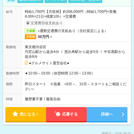
時給1,700円【月収例】約306,000円（時給1,700円×実働
給与
8.00h×21日+残業10h）+交通費
交通費別途支給あり
○通勤交通費の支給あり（当社規定による）
交通費
30万円～
月収例
東京都渋谷区
勤務地
代官山駅から徒歩4分
/
恵比寿駅から徒歩5分
/
中目黒駅から
徒歩8分
●グルメサイト運営会社●
★10:00～19:00（休憩時間 12:00～13:00）
勤務時間
即日スタート ※急募 ○9月～、10月～スタートもご相談くだ
期間
さい♪
履歴書不要
/
服装自由
特徴
気になる！
応募する
詳細へ
掲載日：2026.08.07