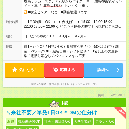
鹿島サッカースタジアム駅からバイク・車
/
鹿島神宮駅からバ
イク・車
/
鹿島大野駅
からバイク・車
/
…
■物流センターなど ■勤務地選べます
＜1日3時間～OK！＞ ▼ 例えば… ▼ 15:00～18:00 15:00～
勤務時間
22:00 17:00～22:00 など こちら以外の時間もお気軽にご相談く
ださい！
1日だけの単発OK！ ＃8月～ ＃9月～
期間
週1日からOK
/
日払いOK
/
履歴書不要
/
40～50代活躍中
/
副
特徴
業・WワークOK
/
服装自由
/
シフト勤務
/
10名以上の大量募
集
/
電話対応なし
/
パソコンスキル不要
気になる！
応募する
詳細へ
掲載元企業名
株式会社バイトレ（キャムコムグループ）
掲載日：2026.08.05
未読
NEW
＼来社不要／単発1日OK＊DMの仕分け
派遣
職種未経験OK
社会人未経験OK
大学生歓迎
ブランクOK