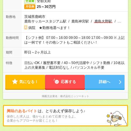
全額支給
交通費
25～30万円
月収例
茨城県鹿嶋市
勤務地
鹿島サッカースタジアム駅
/
鹿島神宮駅
/
鹿島大野駅
/
…
病院 ★勤務地選べます！
【シフト例】 07:00～16:00 09:00～18:00 17:00～09:00 ※ 上記
勤務時間
は一例です！その他シフトもご相談ください！
即日～2ヶ月以上
期間
日払いOK
/
履歴書不要
/
40～50代活躍中
/
シフト勤務
/
10名以
特徴
上の大量募集
/
電話対応なし
/
パソコンスキル不要
気になる！
応募する
詳細へ
掲載元企業名
株式会社ニッソーネット
興味のあるバイト
は、とりあえず保存しよう♪
保存した求人は、後からまとめて応募できるよ。
企業からアプローチが届くことも！