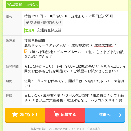
WEB登録・面接OK
時給1500円～ ■日払いOK（規定あり）※即日払い不可
給与
交通費別途支給あり
交通費全額支給
交通費
茨城県鹿嶋市
勤務地
鹿島サッカースタジアム駅
/
鹿島神宮駅
/
鹿島大野駅
/
…
＜選べる勤務地＞グループホーム ※他にもさまざまな施設
をご紹介できます！
★1日5時間～OK！ （例）9:00～18:00のあいだ もちろん1日8時
勤務時間
間のお仕事もご紹介可能です！ご希望をお聞かせください！★家
庭の都合でお休みが必要な場合も遠慮なくご相談ください。 ※
週最低15時間以上の勤務が必要です
短期2ヵ月～のお仕事です。開始日はご相談ください！ ★急募
期間
です！
日払いOK
/
履歴書不要
/
40～50代活躍中
/
服装自由
/
シフト勤
特徴
務
/
10名以上の大量募集
/
電話対応なし
/
パソコンスキル不要
気になる！
応募する
詳細へ
掲載元企業名
株式会社ネオキャリア ナイス！介護事業部