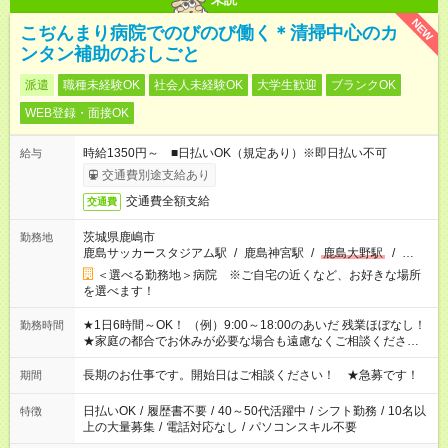
NEW
こぢんまり病院でのびのび働く＊清掃中心のカ
ンタン補助のおしごと
派遣
職種未経験OK
社会人未経験OK
大学生歓迎
ブランクOK
WEB登録・面接OK
時給1350円～ ■日払いOK（規定あり）※即日払い不可
給与
交通費別途支給あり
交通費全額支給
交通費
茨城県鹿嶋市
勤務地
鹿島サッカースタジアム駅
/
鹿島神宮駅
/
鹿島大野駅
/
…
＜選べる勤務地＞病院 ※ご自宅の近くなど、お好きな場所
を選べます！
★1日6時間～OK！ （例）9:00～18:00のあいだ 残業ほぼなし！
勤務時間
★家庭の都合でお休みが必要な場合も遠慮なくご相談ください。
※シフトはご希望に合わせて調整可能です。 その他、 ＊週4日・
1日7時間 ＊日勤のみ ＊土日休み ＊午前だけ・午後だけ ＊平日
長期のお仕事です。開始日はご相談ください！ ★急募です！
期間
のみ・土日のみ ＊Wワークや扶養内 など、いろんなシフトのお
仕事をご紹介できます！ 登録の際に、あなたのご希望をお聞か
日払いOK
/
履歴書不要
/
40～50代活躍中
/
シフト勤務
/
10名以
特徴
せください。
上の大量募集
/
電話対応なし
/
パソコンスキル不要