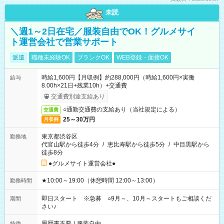
未読
＼週1～2日在宅／服装自由でOK！グルメサイ
ト運営会社で営業サポート
派遣
職種未経験OK
ブランクOK
WEB登録・面接OK
時給1,600円【月収例】約288,000円（時給1,600円×実働
給与
8.00h×21日+残業10h）+交通費
交通費別途支給あり
○通勤交通費の支給あり（当社規定による）
交通費
25～30万円
月収例
東京都渋谷区
勤務地
代官山駅から徒歩4分
/
恵比寿駅から徒歩5分
/
中目黒駅から
徒歩8分
●グルメサイト運営会社●
★10:00～19:00（休憩時間 12:00～13:00）
勤務時間
即日スタート ※急募 ○9月～、10月～スタートもご相談くだ
期間
さい♪
履歴書不要
/
服装自由
特徴