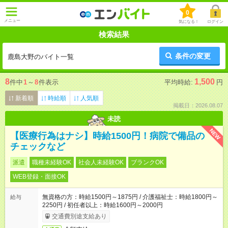
0
メニュー
気になる！
ログイン
検索結果
条件の変更
鹿島大野のバイト一覧
8
1,500
件中
1
～
8
件表示
平均時給:
円
新着順
時給順
人気順
掲載日：2026.08.07
未読
NEW
【医療行為はナシ】時給1500円！病院で備品の
チェックなど
派遣
職種未経験OK
社会人未経験OK
ブランクOK
WEB登録・面接OK
無資格の方：時給1500円～1875円 / 介護福祉士：時給1800円～
給与
2250円 / 初任者以上：時給1600円～2000円
交通費別途支給あり