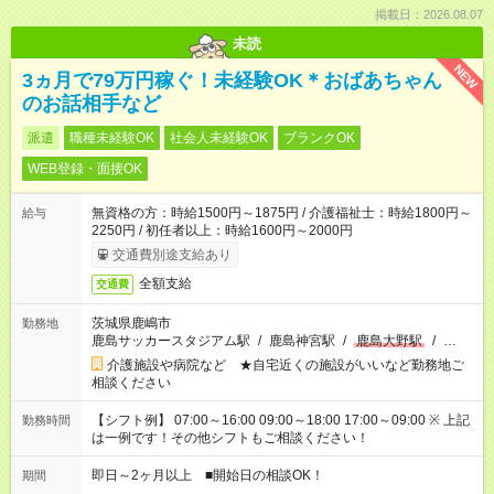
掲載日：2026.08.07
未読
NEW
3ヵ月で79万円稼ぐ！未経験OK＊おばあちゃん
のお話相手など
派遣
職種未経験OK
社会人未経験OK
ブランクOK
WEB登録・面接OK
無資格の方：時給1500円～1875円 / 介護福祉士：時給1800円～
給与
2250円 / 初任者以上：時給1600円～2000円
交通費別途支給あり
全額支給
交通費
茨城県鹿嶋市
勤務地
鹿島サッカースタジアム駅
/
鹿島神宮駅
/
鹿島大野駅
/
…
介護施設や病院など ★自宅近くの施設がいいなど勤務地ご
相談ください
【シフト例】 07:00～16:00 09:00～18:00 17:00～09:00 ※ 上記
勤務時間
は一例です！その他シフトもご相談ください！
即日～2ヶ月以上 ■開始日の相談OK！
期間