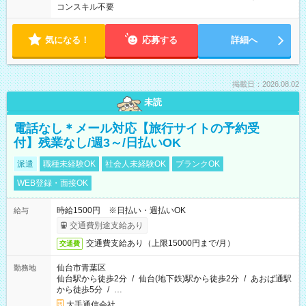
コンスキル不要
気になる！
応募する
詳細へ
掲載日：2026.08.02
未読
電話なし＊メール対応【旅行サイトの予約受
付】残業なし/週3～/日払いOK
派遣
職種未経験OK
社会人未経験OK
ブランクOK
WEB登録・面接OK
時給1500円 ※日払い・週払いOK
給与
交通費別途支給あり
交通費支給あり（上限15000円まで/月）
交通費
仙台市青葉区
勤務地
仙台駅から徒歩2分
/
仙台(地下鉄)駅から徒歩2分
/
あおば通駅
から徒歩5分
/
…
大手通信会社