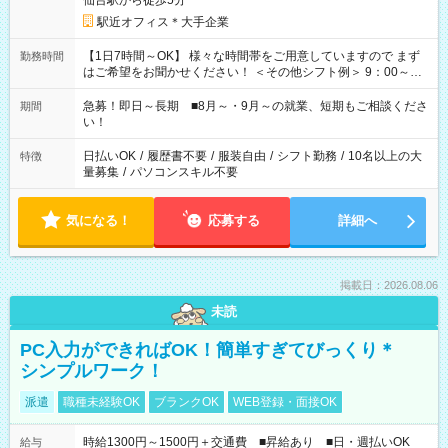
仙台駅から徒歩5分
駅近オフィス＊大手企業
【1日7時間～OK】 様々な時間帯をご用意していますので まず
勤務時間
はご希望をお聞かせください！ ＜その他シフト例＞ 9：00～
17：00 11：00～20：00 などなど！その他のお時間もOKで
す！
急募！即日～長期 ■8月～・9月～の就業、短期もご相談くださ
期間
い！
日払いOK
/
履歴書不要
/
服装自由
/
シフト勤務
/
10名以上の大
特徴
量募集
/
パソコンスキル不要
気になる！
応募する
詳細へ
掲載日：2026.08.06
未読
PC入力ができればOK！簡単すぎてびっくり＊
シンプルワーク！
派遣
職種未経験OK
ブランクOK
WEB登録・面接OK
時給1300円～1500円＋交通費 ■昇給あり ■日・週払いOK
給与