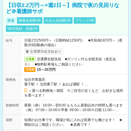
【日収2.2万円～×週2日～】病院で夜の見回りな
ど＠看護師サポ
派遣
職種未経験OK
社会人未経験OK
ブランクOK
WEB登録・面接OK
日収2万2500円～（日勤時給1250円） ■月収例18万円～（夜
給与
勤月8回勤務の場合）
交通費別途支給あり
交通費全額支給 ■ガソリン代も全額支給（規定あ
交通費
り） ■無料駐車場もご相談ください
15～20万円
月収例
仙台市青葉区
勤務地
愛子駅
/
北四番丁駅
/
あおば通駅
/
…
＜選べる勤務地＞病院 ※ご自宅の近くなど、お好きな場所
を選べます！
夜勤（例） 16:00～翌9:00 もちろん夜勤以外の時間も選べます
勤務時間
（例） 07:00～16:00※早番 09:00～18:00※日勤 11:00～
20:00※遅番 ※時間は、固定・選べる施設もあるので、ご希望が
あれば調整できます！ ※シフト制。勤務地により実働時間が異
短期のお仕事です。職場が気に入れば長期でも働けます！ ★
期間
なります。★家庭の都合でお休みが必要な場合も遠慮なくご相
開始日はご相談ください。 ★急募です！
談ください。