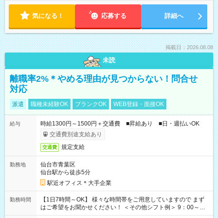
気になる！
応募する
詳細へ
掲載日：2026.08.08
未読
離職率2%＊やめる理由が見つからない！問合せ
対応
派遣
職種未経験OK
ブランクOK
WEB登録・面接OK
時給1300円～1500円＋交通費 ■昇給あり ■日・週払いOK
給与
交通費別途支給あり
規定支給
交通費
仙台市青葉区
勤務地
仙台駅から徒歩5分
駅近オフィス＊大手企業
【1日7時間～OK】 様々な時間帯をご用意していますので まず
勤務時間
はご希望をお聞かせください！ ＜その他シフト例＞ 9：00～
17：00 11：00～20：00 などなど！その他のお時間もOKで