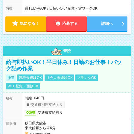
制（週平均40時間以内） 夜勤：17:00-翌09:00（休憩2時間）
週1日からOK / 日払いOK / 副業・WワークOK
特徴
気になる！
応募する
詳細へ
未読
給与即払いOK！平日休み！日勤のお仕事！パッ
ク詰め作業
派遣
職種未経験OK
社会人未経験OK
ブランクOK
WEB登録・面接OK
時給1040円
給与
交通費別途支給あり
交通費支給有り
交通費
秋田県大館市
勤務地
東大館駅から車6分