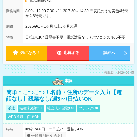
食品関連企業
8:00～12:00 7:30～11:30 7:30～14:30 ※表記のうち実働4時間
勤務時間
から6時間です。
2026/9/1～1ヶ月以上3ヶ月未満
期間
日払いOK
/
履歴書不要
/
電話対応なし
/
パソコンスキル不要
特徴
気になる！
応募する
詳細へ
掲載日：2026.08.05
未読
簡単＊こつこつ！名前・住所のデータ入力【電
話なし】残業なし/週3～/日払いOK
派遣
職種未経験OK
社会人未経験OK
ブランクOK
WEB登録・面接OK
時給1600円 ※日払い・週払いOK
給与
交通費別途支給あり