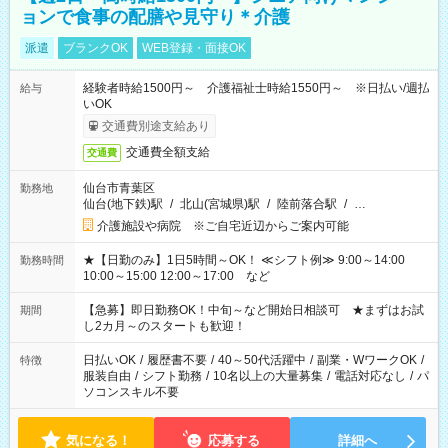
ョンで食事の配膳や見守り＊介護
派遣
ブランクOK
WEB登録・面接OK
経験者時給1500円～ 介護福祉士時給1550円～ ※日払い/週払
給与
いOK
交通費別途支給あり
交通費全額支給
交通費
仙台市青葉区
勤務地
仙台(地下鉄)駅
/
北山(宮城県)駅
/
陸前落合駅
/
…
介護施設や病院 ※ご自宅近辺からご案内可能
★【日勤のみ】1日5時間～OK！ ≪シフト例≫ 9:00～14:00
勤務時間
10:00～15:00 12:00～17:00 など
【急募】即日勤務OK！中旬～など開始日相談可 ★まずはお試
期間
し2カ月～のスタートも歓迎！
日払いOK
/
履歴書不要
/
40～50代活躍中
/
副業・WワークOK
/
特徴
服装自由
/
シフト勤務
/
10名以上の大量募集
/
電話対応なし
/
パ
ソコンスキル不要
気になる！
応募する
詳細へ