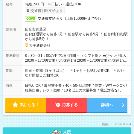
時給1500円 ※日払い・週払いOK
給与
交通費別途支給あり
交通費支給あり（上限15000円まで/月）
交通費
仙台市青葉区
勤務地
あおば通駅から徒歩1分
/
仙台駅から徒歩5分
/
仙台(地下鉄)駅
から徒歩5分
/
…
大手通信会社
8：30～21：00の中で1日4時間～ ＜シフト例＞ ●がっつり収入
勤務時間
□8:30～17:00(実働7.5h/休憩1h) □9:00～17:00(実働7h/休憩1h)
□10:00～19:00(実働8h/休憩1h) □11:00～20:00(実働8h/休憩1h)
□13:00～21:00(実働7h/休憩1h) ●サクッと短時間♪ □15:00～
即日～長期（3ヶ月以上） ＊1ヶ月～お試し短期OK ＊9月～
期間
19:00(実働4h) □16:00～21:00(実働5h) ＊固定シフトOK
など開始日ご相談OK
日払いOK
/
履歴書不要
/
40～50代活躍中
/
副業・WワークOK
/
特徴
服装自由
/
シフト勤務
/
10名以上の大量募集
/
電話対応なし
気になる！
応募する
詳細へ
掲載日：2026.08.04
未読