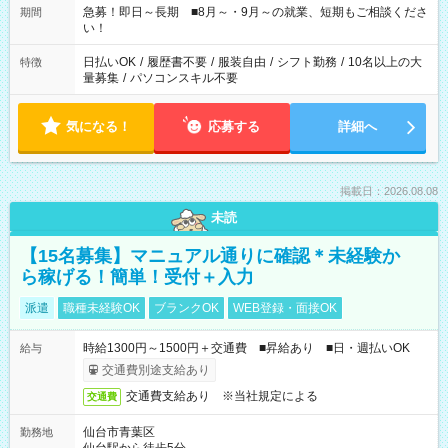
す！
急募！即日～長期 ■8月～・9月～の就業、短期もご相談くださ
期間
い！
日払いOK
/
履歴書不要
/
服装自由
/
シフト勤務
/
10名以上の大
特徴
量募集
/
パソコンスキル不要
気になる！
応募する
詳細へ
掲載日：2026.08.08
未読
【15名募集】マニュアル通りに確認＊未経験か
ら稼げる！簡単！受付＋入力
派遣
職種未経験OK
ブランクOK
WEB登録・面接OK
時給1300円～1500円＋交通費 ■昇給あり ■日・週払いOK
給与
交通費別途支給あり
交通費支給あり ※当社規定による
交通費
仙台市青葉区
勤務地