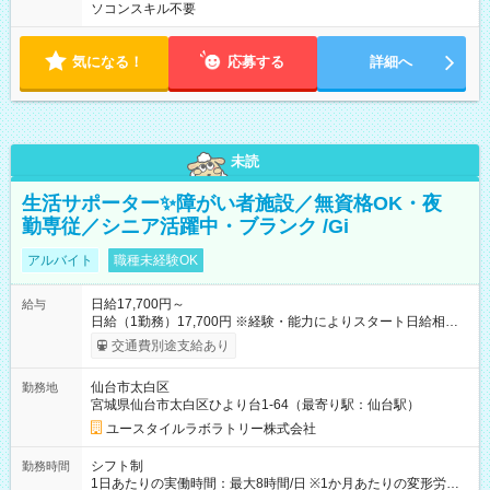
ソコンスキル不要
気になる！
応募する
詳細へ
未読
生活サポーター✨障がい者施設／無資格OK・夜
勤専従／シニア活躍中・ブランク /Gi
アルバイト
職種未経験OK
日給17,700円～
給与
日給（1勤務）17,700円 ※経験・能力によりスタート日給相談
可・昇給可 【試用期間】試用期間あり 試用期間の長さ：3ヶ月
交通費別途支給あり
雇用形態、給与は本採用時と同じです。
仙台市太白区
勤務地
宮城県仙台市太白区ひより台1-64（最寄り駅：仙台駅）
ユースタイルラボラトリー株式会社
シフト制
勤務時間
1日あたりの実働時間：最大8時間/日 ※1か月あたりの変形労働