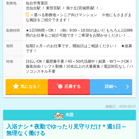
仙台市青葉区
勤務地
北仙台駅
/
東照宮駅
/
旭ケ丘(宮城県)駅
/
…
＜選べる勤務地＞シニア向けマンション ※他にもさまざま
な施設をご紹介できます！
★1日5時間～OK！ （例）9:00～18:00のあいだ もちろん1日8時
勤務時間
間のお仕事もご紹介可能です！ご希望をお聞かせください！ ★
家庭の都合でお休みが必要な場合も遠慮なくご相談ください。
※週最低15時間以上の勤務が必要です
短期2ヵ月～のお仕事です。開始日はご相談ください！ ★急募
期間
です！
日払いOK
/
履歴書不要
/
40～50代活躍中
/
副業・WワークOK
/
特徴
服装自由
/
シフト勤務
/
10名以上の大量募集
/
電話対応なし
/
パ
ソコンスキル不要
気になる！
応募する
詳細へ
掲載日：2026.08.07
未読
入浴ナシ＊夜勤でゆったり見守りだけ＊週1日～
無理なく働ける