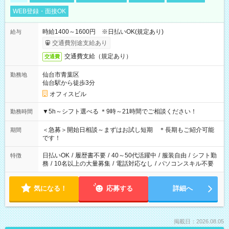
WEB登録・面接OK
時給1400～1600円 ※日払いOK(規定あり)
給与
交通費別途支給あり
交通費支給（規定あり）
交通費
仙台市青葉区
勤務地
仙台駅から徒歩3分
オフィスビル
▼5h～シフト選べる ＊9時～21時間でご相談ください！
勤務時間
＜急募＞開始日相談～まずはお試し短期 ＊長期もご紹介可能
期間
です！
日払いOK
/
履歴書不要
/
40～50代活躍中
/
服装自由
/
シフト勤
特徴
務
/
10名以上の大量募集
/
電話対応なし
/
パソコンスキル不要
気になる！
応募する
詳細へ
掲載日：2026.08.05