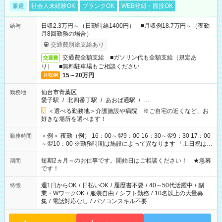
派遣
社会人未経験OK
ブランクOK
WEB登録・面接OK
日収2.3万円～（日勤時給1400円） ■月収例18.7万円～（夜勤
給与
月8回勤務の場合）
交通費別途支給あり
交通費全額支給 ■ガソリン代も全額支給（規定あ
交通費
り） ■無料駐車場もご相談ください
15～20万円
月収例
仙台市青葉区
勤務地
愛子駅
/
北四番丁駅
/
あおば通駅
/
…
＜選べる勤務地＞介護施設や病院 ※ご自宅の近くなど、お
好きな場所を選べます！
＜例＞ 夜勤（例） 16：00～翌9：00 16：30～翌9：30 17：00
勤務時間
～翌10：00 ※勤務時間は施設によって異なります 「土日祝は休
みたい」 「しっかり稼ぎたい」 「もう少し遅い時間から始めた
い」など ご希望にあったお仕事をご案内いたします。 ※未経験
短期2ヵ月～のお仕事です。開始日はご相談ください！ ★急募
期間
の方の場合は1～2ヶ月間は日中での仕事を経験いただき、 お
です！
仕事に慣れてからの夜勤になります。 ★家庭の都合でお休みが
必要な場合も遠慮なくご相談ください。
週1日からOK
/
日払いOK
/
履歴書不要
/
40～50代活躍中
/
副
特徴
業・WワークOK
/
服装自由
/
シフト勤務
/
10名以上の大量募
集
/
電話対応なし
/
パソコンスキル不要