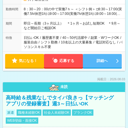
8：30～20：00の中で実働7ｈ～ ＜シフト例＞ □8:30～17:00(実
勤務時間
働7.5h/休憩1h) □9:00～17:00(実働7h/休憩1h) □9:00～18:00(実
働8h/休憩1h) □10:00～19:00(実働8h/休憩1h) □11:00～20:00(実
働8h/休憩1h) ＊時間固定ＯＫ
即日～長期（3ヶ月以上） ＊1ヶ月～お試し短期OK ＊9月～
期間
など開始日ご相談OK
日払いOK
/
履歴書不要
/
40～50代活躍中
/
副業・WワークOK
/
特徴
服装自由
/
シフト勤務
/
10名以上の大量募集
/
電話対応なし
/
パ
ソコンスキル不要
気になる！
応募する
詳細へ
掲載日：2026.08.03
未読
高時給＆残業なしでタイパ良きっ【マッチング
アプリの登録審査】週3～日払いOK
派遣
職種未経験OK
社会人未経験OK
ブランクOK
WEB登録・面接OK