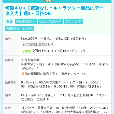
短期もOK【電話なし＊キャラクター商品のデー
タ入力】週3～日払OK
派遣
職種未経験OK
社会人未経験OK
ブランクOK
WEB登録・面接OK
時給1600円 ＊日払い・週払いOK（規定あり）
給与
交通費別途支給あり
交通時支給あり（上限15,000円まで/月）
交通費
仙台市青葉区
勤務地
広瀬通駅から徒歩3分
/
仙台駅から徒歩5分
/
仙台(地下鉄)駅か
ら徒歩5分
/
…
仙台駅周辺に拠点を置く、事務センターです。
9：00～21：00の中で実働7ｈ～ ＜シフト例＞ 9：00-17：
勤務時間
00（実働7ｈ/休憩1ｈ） 9：00-18：00（実働8ｈ/休憩1ｈ）
10：00-18：00（実働7ｈ/休憩1ｈ） 10：00-19：00（実働8ｈ/
休憩1ｈ） 11：00-20：00（実働8ｈ/休憩1ｈ） 13：00-21：
即日～長期（3ヶ月以上） ＊1ヶ月～お試し短期OK ＊9月～
期間
00（実働7ｈ/休憩1ｈ） ＊時間帯固定OK
など開始日ご相談OK
日払いOK
/
履歴書不要
/
40～50代活躍中
/
副業・WワークOK
/
特徴
服装自由
/
シフト勤務
/
10名以上の大量募集
/
電話対応なし
/
パ