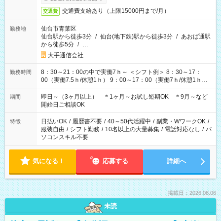
交通費支給あり（上限15000円まで/月）
交通費
仙台市青葉区
勤務地
仙台駅から徒歩3分
/
仙台(地下鉄)駅から徒歩3分
/
あおば通駅
から徒歩5分
/
…
大手通信会社
8：30～21：00の中で実働7ｈ～ ＜シフト例＞ 8：30～17：
勤務時間
00（実働7.5ｈ/休憩1ｈ） 9：00～17：00（実働7ｈ/休憩1ｈ）
9：00～18：00（実働8ｈ/休憩1ｈ） 10：00～18：00（実働7
ｈ/休憩1ｈ） 11：00～20：00（実働8ｈ/休憩1ｈ） 13：00～
即日～（3ヶ月以上） ＊1ヶ月～お試し短期OK ＊9月～など
期間
21：00（実働7ｈ/休憩1ｈ） ＊上記以外もパターンあり！ ＊固
開始日ご相談OK
定ＯＫ お気軽にご相談ください♪
日払いOK
/
履歴書不要
/
40～50代活躍中
/
副業・WワークOK
/
特徴
服装自由
/
シフト勤務
/
10名以上の大量募集
/
電話対応なし
/
パ
ソコンスキル不要
気になる！
応募する
詳細へ
掲載日：2026.08.06
未読