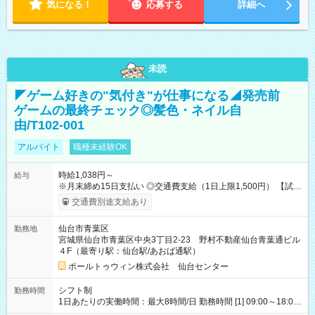
気になる！
応募する
詳細へ
未読
◤ゲーム好きの"気付き"が仕事になる◢発売前
ゲームの最終チェック◎髪色・ネイル自
由/T102-001
アルバイト
職種未経験OK
時給1,038円～
給与
※月末締め15日支払い ◎交通費支給（1日上限1,500円） 【試用
期間】試用期間なし
交通費別途支給あり
仙台市青葉区
勤務地
宮城県仙台市青葉区中央3丁目2-23 野村不動産仙台青葉通ビル
４F（最寄り駅：仙台駅/あおば通駅）
ポールトゥウィン株式会社 仙台センター
シフト制
勤務時間
1日あたりの実働時間：最大8時間/日 勤務時間 [1] 09:00～18:00
[2] 10:00～19:00 [3] 10:30～19:30 最低勤務日数(週)：2日 【シ