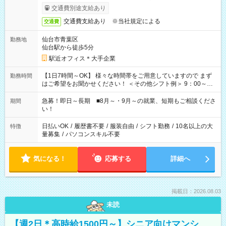
交通費別途支給あり
交通費支給あり ※当社規定による
交通費
仙台市青葉区
勤務地
仙台駅から徒歩5分
駅近オフィス＊大手企業
【1日7時間～OK】 様々な時間帯をご用意していますので まず
勤務時間
はご希望をお聞かせください！ ＜その他シフト例＞ 9：00～
17：00 11：00～20：00 などなど！その他のお時間もOKで
す！
急募！即日～長期 ■8月～・9月～の就業、短期もご相談くださ
期間
い！
日払いOK
/
履歴書不要
/
服装自由
/
シフト勤務
/
10名以上の大
特徴
量募集
/
パソコンスキル不要
気になる！
応募する
詳細へ
掲載日：2026.08.03
未読
【週2日＊高時給1500円～】シニア向けマンシ