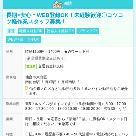
未読
長期×安心＊WEB登録OK！未経験歓迎〇コツコ
ツ軽作業スタッフ募集！
派遣
職種未経験OK
社会人未経験OK
ブランクOK
WEB登録・面接OK
時給1150円～1400円 ★Wワーク不可
給与
交通費別途支給あり
交通費全額支給
交通費
仙台市太白区
勤務地
南仙台駅
/
長町駅
/
長町南駅
/
…
仙台市太白区など…勤務地多数！通いやすい勤務地をご紹介
します。
週5フルタイムがメインです！ ＜勤務時間の例＞ 8:00～17:00
勤務時間
8:30～17:30 9:00～18:00 10:00～19:00 20:30～翌5:30 など ★
その他にも勤務時間多数！ 日勤のみ、残業なし、交替制など
ご希望を教えてください！
即日～長期 ★応募から「最短2日後」に勤務OK！スタート日
期間
はご相談ください。★急募です！
日払いOK
/
履歴書不要
/
40～50代活躍中
/
電話対応なし
/
パソ
特徴