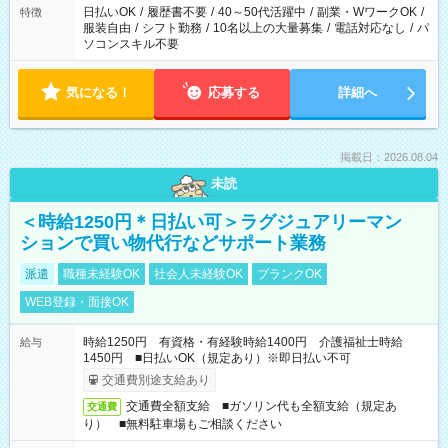
日払いOK
/
履歴書不要
/
40～50代活躍中
/
副業・WワークOK
/
特徴
服装自由
/
シフト勤務
/
10名以上の大量募集
/
電話対応なし
/
パ
ソコンスキル不要
気になる！
応募する
詳細へ
掲載日：2026.08.04
未読
＜時給1250円＊日払い可＞ラグジュアリーマン
ションで買い物代行などサポート業務
派遣
職種未経験OK
社会人未経験OK
ブランクOK
WEB登録・面接OK
時給1250円 有資格・有経験時給1400円 介護福祉士時給
給与
1450円 ■日払いOK（規定あり）※即日払い不可
交通費別途支給あり
交通費全額支給 ■ガソリン代も全額支給（規定あ
交通費
り） ■無料駐車場もご相談ください