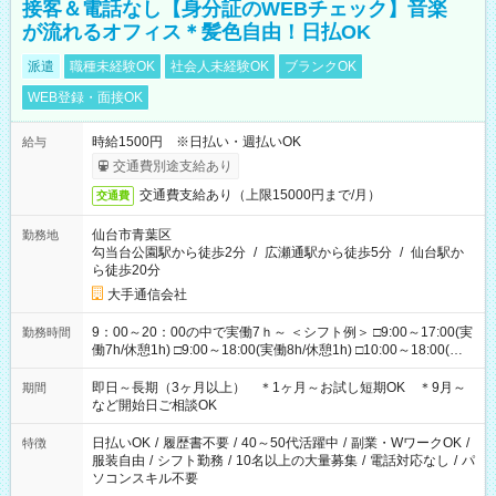
接客＆電話なし【身分証のWEBチェック】音楽
が流れるオフィス＊髪色自由！日払OK
派遣
職種未経験OK
社会人未経験OK
ブランクOK
WEB登録・面接OK
時給1500円 ※日払い・週払いOK
給与
交通費別途支給あり
交通費支給あり（上限15000円まで/月）
交通費
仙台市青葉区
勤務地
勾当台公園駅から徒歩2分
/
広瀬通駅から徒歩5分
/
仙台駅か
ら徒歩20分
大手通信会社
9：00～20：00の中で実働7ｈ～ ＜シフト例＞ □9:00～17:00(実
勤務時間
働7h/休憩1h) □9:00～18:00(実働8h/休憩1h) □10:00～18:00(実
働7h/休憩1h) □10:00～19:00(実働8h/休憩1h) □11:00～20:00(実
働8h/休憩1h) ＊時間固定ＯＫ
即日～長期（3ヶ月以上） ＊1ヶ月～お試し短期OK ＊9月～
期間
など開始日ご相談OK
日払いOK
/
履歴書不要
/
40～50代活躍中
/
副業・WワークOK
/
特徴
服装自由
/
シフト勤務
/
10名以上の大量募集
/
電話対応なし
/
パ
ソコンスキル不要