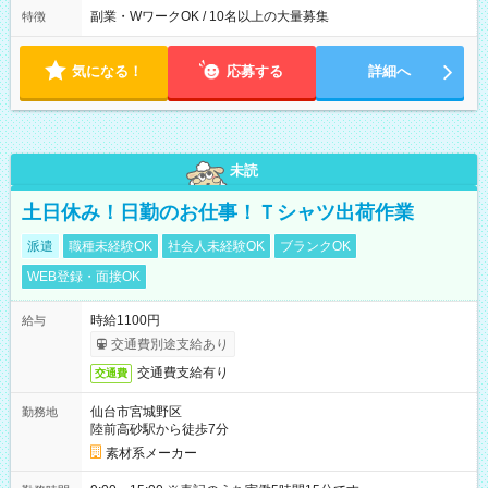
フトの決め方】 シフトサイクル：1ヶ月 シフト提出期限：シフ
副業・WワークOK / 10名以上の大量募集
特徴
ト開始の15日前 ☆希望休3日以上OK ほぼ100％希望が通ります
・昼休憩1時間、その他小休憩あり
気になる！
応募する
詳細へ
未読
土日休み！日勤のお仕事！Ｔシャツ出荷作業
派遣
職種未経験OK
社会人未経験OK
ブランクOK
WEB登録・面接OK
時給1100円
給与
交通費別途支給あり
交通費支給有り
交通費
仙台市宮城野区
勤務地
陸前高砂駅から徒歩7分
素材系メーカー