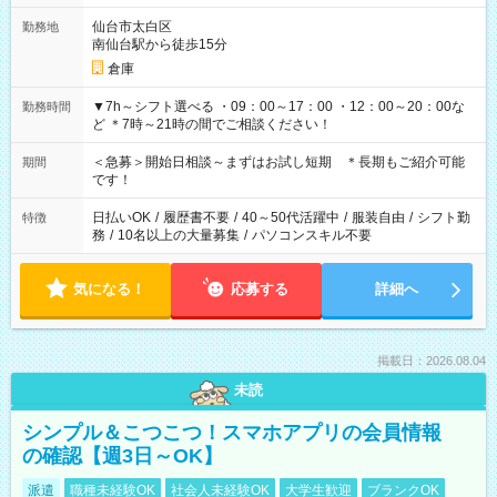
仙台市太白区
勤務地
南仙台駅から徒歩15分
倉庫
▼7h～シフト選べる ・09：00～17：00 ・12：00～20：00な
勤務時間
ど ＊7時～21時の間でご相談ください！
＜急募＞開始日相談～まずはお試し短期 ＊長期もご紹介可能
期間
です！
日払いOK
/
履歴書不要
/
40～50代活躍中
/
服装自由
/
シフト勤
特徴
務
/
10名以上の大量募集
/
パソコンスキル不要
気になる！
応募する
詳細へ
掲載日：2026.08.04
未読
シンプル＆こつこつ！スマホアプリの会員情報
の確認【週3日～OK】
派遣
職種未経験OK
社会人未経験OK
大学生歓迎
ブランクOK