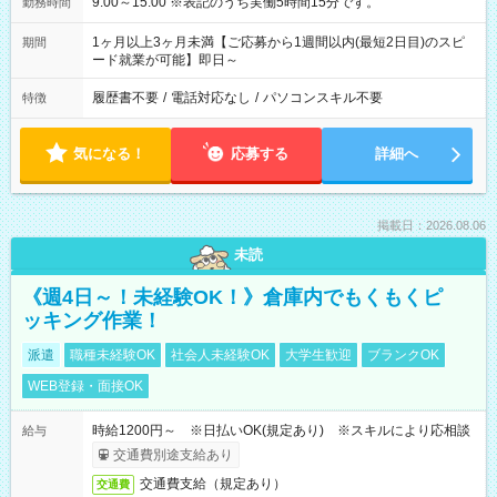
9:00～15:00 ※表記のうち実働5時間15分です。
勤務時間
1ヶ月以上3ヶ月未満【ご応募から1週間以内(最短2日目)のスピ
期間
ード就業が可能】即日～
履歴書不要
/
電話対応なし
/
パソコンスキル不要
特徴
気になる！
応募する
詳細へ
掲載日：2026.08.06
未読
《週4日～！未経験OK！》倉庫内でもくもくピ
ッキング作業！
派遣
職種未経験OK
社会人未経験OK
大学生歓迎
ブランクOK
WEB登録・面接OK
時給1200円～ ※日払いOK(規定あり) ※スキルにより応相談
給与
交通費別途支給あり
交通費支給（規定あり）
交通費