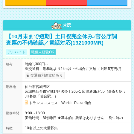
未読
【10月末まで短期】土日祝完全休み♪官公庁調
査票の不備確認／電話対応(1321000MR)
アルバイト
職種未経験OK
時給1,300円～
給与
※交通費：勤務地より1km以上の場合に支給（上限:5万円/月・
2,500円/日） ※残業代：残業発生時は1分単位で支給 ※研修中の
交通費別途支給あり
給与変動なし ＜ 収入例 ＞ ■週5日勤務の場合… 月収22万8,800
円以上可能 ※交通費別途支給 （時給1,300円×8時間×22日） ■週
仙台市宮城野区
勤務地
4日勤務の場合… 月収16万6,400円以上可能 ※交通費別途支給
宮城県仙台市宮城野区名掛丁205-1 広瀬通SEビル（最寄り駅：
（時給1,300円×8時間×16日） 【試用期間】試用期間なし
JR各線「仙台駅」）
トランスコスモス Work it! Plaza 仙台
9:00～18:00
勤務時間
実働時間：8時間/日 ★基本的に残業はありません 発生時の残
業代は1分単位で支給いたします
10名以上の大量募集
特徴