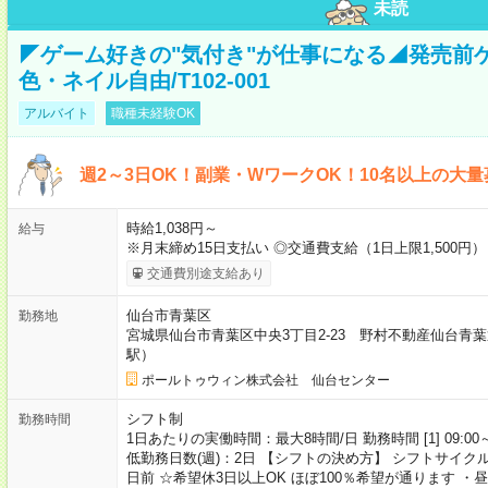
未読
◤ゲーム好きの"気付き"が仕事になる◢発売前
色・ネイル自由/T102-001
アルバイト
職種未経験OK
週2～3日OK！副業・WワークOK！10名以上の大
時給1,038円～
給与
※月末締め15日支払い ◎交通費支給（1日上限1,500円
交通費別途支給あり
仙台市青葉区
勤務地
宮城県仙台市青葉区中央3丁目2-23 野村不動産仙台青
駅）
ポールトゥウィン株式会社 仙台センター
シフト制
勤務時間
1日あたりの実働時間：最大8時間/日 勤務時間 [1] 09:00～18:00 [
低勤務日数(週)：2日 【シフトの決め方】 シフトサイク
日前 ☆希望休3日以上OK ほぼ100％希望が通ります 