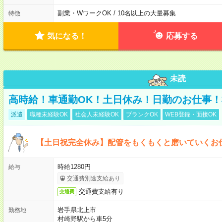
副業・WワークOK / 10名以上の大量募集
特徴
気になる！
応募する
未読
高時給！車通勤OK！土日休み！日勤のお仕事
派遣
職種未経験OK
社会人未経験OK
ブランクOK
WEB登録・面接OK
【土日祝完全休み】配管をもくもくと磨いていくお仕
時給1280円
給与
交通費別途支給あり
交通費支給有り
交通費
岩手県北上市
勤務地
村崎野駅から車5分