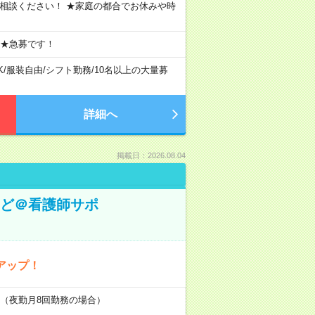
ご相談ください！ ★家庭の都合でお休みや時
 ★急募です！
K
/
服装自由
/
シフト勤務
/
10名以上の大量募
詳細へ
掲載日：2026.08.04
など＠看護師サポ
アップ！
円～（夜勤月8回勤務の場合）