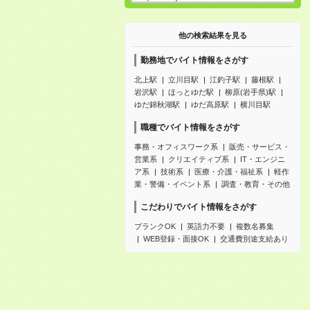
他の検索結果を見る
勤務地でバイト情報をさがす
北上駅
立川目駅
江釣子駅
藤根駅
岩沢駅
ほっとゆだ駅
柳原(岩手県)駅
ゆだ錦秋湖駅
ゆだ高原駅
横川目駅
職種でバイト情報をさがす
事務・オフィスワーク系
販売・サービス・
営業系
クリエイティブ系
IT・エンジニ
ア系
技術系
医療・介護・福祉系
軽作
業・警備・イベント系
調査・教育・その他
こだわりでバイト情報をさがす
ブランクOK
英語力不要
複数名募集
WEB登録・面接OK
交通費別途支給あり