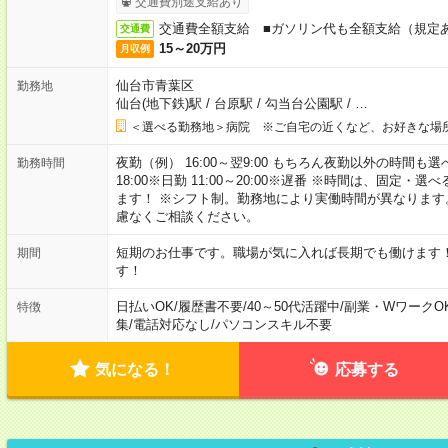
交通費別途支給あり
交通費全額支給 ■ガソリン代も全額支給（規定
交通費
15～20万円
月収例
仙台市青葉区
勤務地
仙台(地下鉄)駅
/
台原駅
/
勾当台公園駅
/
…
＜選べる勤務地＞病院 ※ご自宅の近くなど、お好きな場
夜勤（例） 16:00～翌9:00 もちろん夜勤以外の時間も選べます
勤務時間
18:00※日勤 11:00～20:00※遅番 ※時間は、固
ます！ ※シフト制。勤務地により実働時間が異なりま
慮なくご相談ください。
短期のお仕事です。職場が気に入れば長期でも働けます
期間
す！
日払いOK
/
履歴書不要
/
40～50代活躍中
/
副業・WワークO
特徴
集
/
電話対応なし
/
パソコンスキル不要
気になる！
応募する