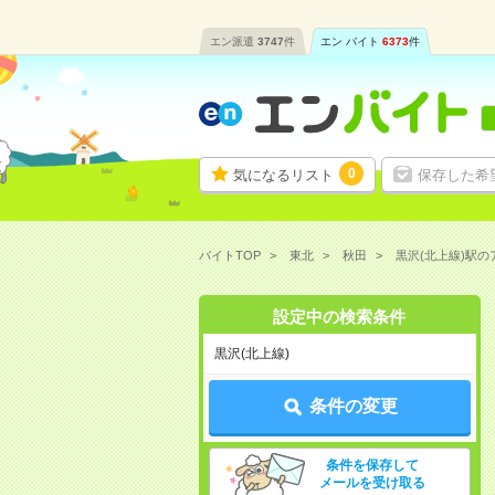
エン派遣
3747
件
エン バイト
6373
件
0
気になるリスト
保存した希
バイトTOP
東北
秋田
黒沢(北上線)駅
設定中の検索条件
黒沢(北上線)
条件の変更
条件を保存して
メールを受け取る