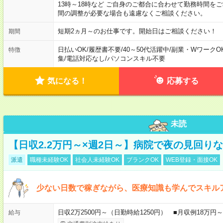
13時～18時など ご自身のご都合に合わせて勤務時間を
間の調整が必要な場合も遠慮なくご相談ください。
短期2ヵ月～のお仕事です。開始日はご相談ください！
期間
日払いOK
/
履歴書不要
/
40～50代活躍中
/
副業・WワークO
特徴
集
/
電話対応なし
/
パソコンスキル不要
気になる！
応募する
未読
【日収2.2万円～×週2日～】病院で夜の見回り
派遣
職種未経験OK
社会人未経験OK
ブランクOK
WEB登録・面接OK
少ない日数で稼ぎながら、医療知識も学んでスキル
日収2万2500円～（日勤時給1250円） ■月収例18万
給与