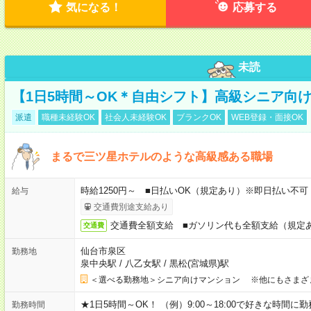
気になる！
応募する
未読
【1日5時間～OK＊自由シフト】高級シニア向
派遣
職種未経験OK
社会人未経験OK
ブランクOK
WEB登録・面接OK
まるで三ツ星ホテルのような高級感ある職場
時給1250円～ ■日払いOK（規定あり）※即日払い不可
給与
交通費別途支給あり
交通費全額支給 ■ガソリン代も全額支給（規定
交通費
仙台市泉区
勤務地
泉中央駅
/
八乙女駅
/
黒松(宮城県)駅
＜選べる勤務地＞シニア向けマンション ※他にもさまざ
★1日5時間～OK！ （例）9:00～18:00で好きな時間に勤
勤務時間