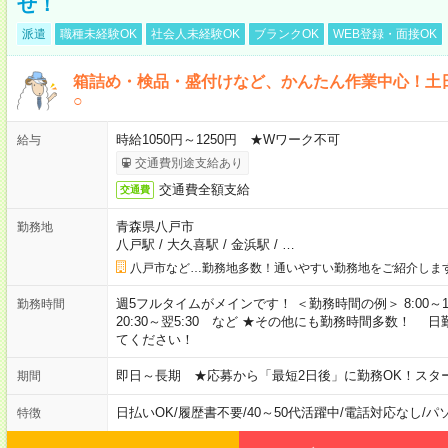
せ！
派遣
職種未経験OK
社会人未経験OK
ブランクOK
WEB登録・面接OK
箱詰め・検品・盛付けなど、かんたん作業中心！土
○
時給1050円～1250円 ★Wワーク不可
給与
交通費別途支給あり
交通費全額支給
交通費
青森県八戸市
勤務地
八戸駅
/
大久喜駅
/
金浜駅
/
…
八戸市など…勤務地多数！通いやすい勤務地をご紹介しま
週5フルタイムがメインです！ ＜勤務時間の例＞ 8:00～17:00 8:3
勤務時間
20:30～翌5:30 など ★その他にも勤務時間多数！
てください！
即日～長期 ★応募から「最短2日後」に勤務OK！スタ
期間
日払いOK
/
履歴書不要
/
40～50代活躍中
/
電話対応なし
/
パ
特徴