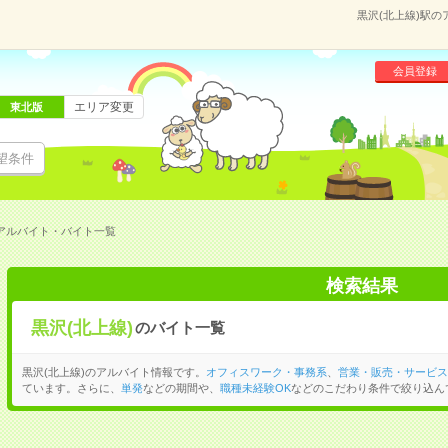
黒沢(北上線)駅
会員登録
エリア変更
東北版
望条件
のアルバイト・バイト一覧
検索結果
黒沢(北上線)
のバイト一覧
黒沢(北上線)のアルバイト情報です。
オフィスワーク・事務系
、
営業・販売・サービス
ています。さらに、
単発
などの期間や、
職種未経験OK
などのこだわり条件で絞り込ん