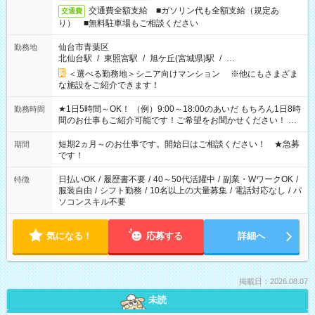
交通費全額支給 ■ガソリン代も全額支給（規定あ
交通費
り） ■無料駐車場もご相談ください
仙台市青葉区
勤務地
北仙台駅
/
東照宮駅
/
旭ケ丘(宮城県)駅
/
…
＜選べる勤務地＞シニア向けマンション ※他にもさまざま
な施設をご紹介できます！
★1日5時間～OK！ （例）9:00～18:00のあいだ もちろん1日8時
勤務時間
間のお仕事もご紹介可能です！ご希望をお聞かせください！ ★
家庭の都合でお休みが必要な場合も遠慮なくご相談ください。
※週最低15時間以上の勤務が必要です
短期2ヵ月～のお仕事です。開始日はご相談ください！ ★急募
期間
です！
日払いOK
/
履歴書不要
/
40～50代活躍中
/
副業・WワークOK
/
特徴
服装自由
/
シフト勤務
/
10名以上の大量募集
/
電話対応なし
/
パ
ソコンスキル不要
気になる！
応募する
詳細へ
掲載日：2026.08.07
未読