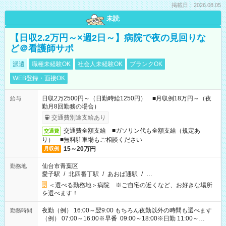
掲載日：2026.08.05
未読
【日収2.2万円～×週2日～】病院で夜の見回りな
ど＠看護師サポ
派遣
職種未経験OK
社会人未経験OK
ブランクOK
WEB登録・面接OK
日収2万2500円～（日勤時給1250円） ■月収例18万円～（夜
給与
勤月8回勤務の場合）
交通費別途支給あり
交通費全額支給 ■ガソリン代も全額支給（規定あ
交通費
り） ■無料駐車場もご相談ください
15～20万円
月収例
仙台市青葉区
勤務地
愛子駅
/
北四番丁駅
/
あおば通駅
/
…
＜選べる勤務地＞病院 ※ご自宅の近くなど、お好きな場所
を選べます！
夜勤（例） 16:00～翌9:00 もちろん夜勤以外の時間も選べます
勤務時間
（例） 07:00～16:00※早番 09:00～18:00※日勤 11:00～