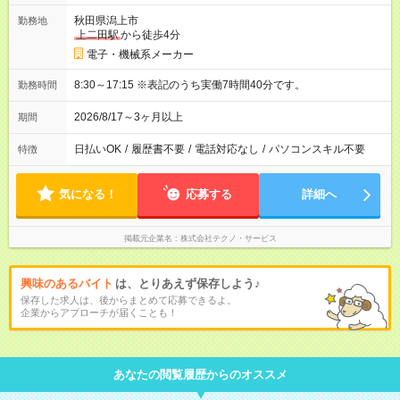
秋田県潟上市
勤務地
上二田駅
から徒歩4分
電子・機械系メーカー
8:30～17:15 ※表記のうち実働7時間40分です。
勤務時間
2026/8/17～3ヶ月以上
期間
日払いOK
/
履歴書不要
/
電話対応なし
/
パソコンスキル不要
特徴
気になる！
応募する
詳細へ
掲載元企業名
株式会社テクノ・サービス
興味のあるバイト
は、とりあえず保存しよう♪
保存した求人は、後からまとめて応募できるよ。
企業からアプローチが届くことも！
あなたの閲覧履歴からのオススメ