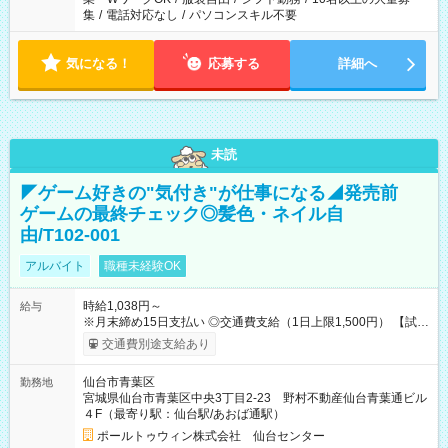
集
/
電話対応なし
/
パソコンスキル不要
気になる！
応募する
詳細へ
未読
◤ゲーム好きの"気付き"が仕事になる◢発売前
ゲームの最終チェック◎髪色・ネイル自
由/T102-001
アルバイト
職種未経験OK
時給1,038円～
給与
※月末締め15日支払い ◎交通費支給（1日上限1,500円） 【試用
期間】試用期間なし
交通費別途支給あり
仙台市青葉区
勤務地
宮城県仙台市青葉区中央3丁目2-23 野村不動産仙台青葉通ビル
４F（最寄り駅：仙台駅/あおば通駅）
ポールトゥウィン株式会社 仙台センター