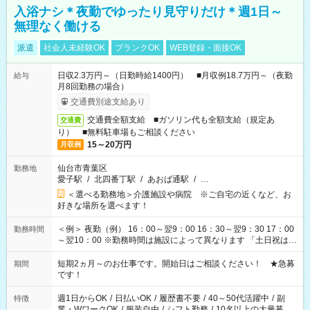
入浴ナシ＊夜勤でゆったり見守りだけ＊週1日～
無理なく働ける
派遣
社会人未経験OK
ブランクOK
WEB登録・面接OK
日収2.3万円～（日勤時給1400円） ■月収例18.7万円～（夜勤
給与
月8回勤務の場合）
交通費別途支給あり
交通費全額支給 ■ガソリン代も全額支給（規定あ
交通費
り） ■無料駐車場もご相談ください
15～20万円
月収例
仙台市青葉区
勤務地
愛子駅
/
北四番丁駅
/
あおば通駅
/
…
＜選べる勤務地＞介護施設や病院 ※ご自宅の近くなど、お
好きな場所を選べます！
＜例＞ 夜勤（例） 16：00～翌9：00 16：30～翌9：30 17：00
勤務時間
～翌10：00 ※勤務時間は施設によって異なります 「土日祝は休
みたい」 「しっかり稼ぎたい」 「もう少し遅い時間から始めた
い」など ご希望にあったお仕事をご案内いたします。 ※未経験
短期2ヵ月～のお仕事です。開始日はご相談ください！ ★急募
期間
の方の場合は1～2ヶ月間は日中での仕事を経験いただき、 お
です！
仕事に慣れてからの夜勤になります。 ★家庭の都合でお休みが
必要な場合も遠慮なくご相談ください。
週1日からOK
/
日払いOK
/
履歴書不要
/
40～50代活躍中
/
副
特徴
業・WワークOK
/
服装自由
/
シフト勤務
/
10名以上の大量募