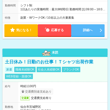
シフト制
勤務時間
1日あたりの実働時間：最大8時間/日 勤務時間 [1] 09:00～18:00
[2] 10:00～19:00 [3] 10:30～19:30 最低勤務日数(週)：2日 【シ
フトの決め方】 シフトサイクル：1ヶ月 シフト提出期限：シフ
副業・WワークOK / 10名以上の大量募集
特徴
ト開始の15日前 ☆希望休3日以上OK ほぼ100％希望が通ります
・昼休憩1時間、その他小休憩あり
気になる！
応募する
詳細へ
未読
土日休み！日勤のお仕事！Ｔシャツ出荷作業
派遣
職種未経験OK
社会人未経験OK
ブランクOK
WEB登録・面接OK
時給1100円
給与
交通費別途支給あり
交通費支給有り
交通費
仙台市宮城野区
勤務地