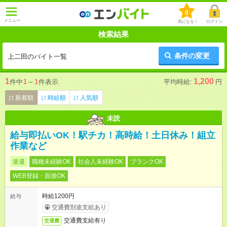
0
メニュー
気になる！
ログイン
検索結果
条件の変更
上二田のバイト一覧
1
1,200
件中
1
～
1
件表示
平均時給:
円
新着順
時給順
人気順
未読
給与即払いOK！駅チカ！高時給！土日休み！組立
作業など
派遣
職種未経験OK
社会人未経験OK
ブランクOK
WEB登録・面接OK
時給1200円
給与
交通費別途支給あり
交通費支給有り
交通費