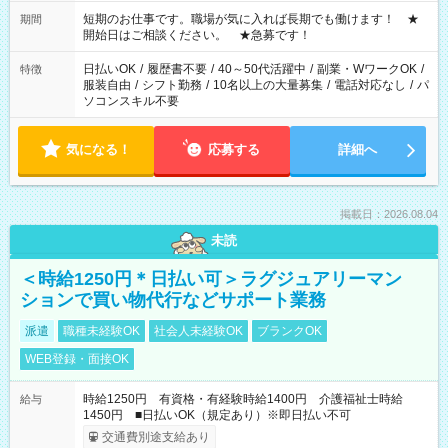
20:00※遅番 ※時間は、固定・選べる施設もあるので、ご希望が
あれば調整できます！ ※シフト制。勤務地により実働時間が異
短期のお仕事です。職場が気に入れば長期でも働けます！ ★
期間
なります。★家庭の都合でお休みが必要な場合も遠慮なくご相
開始日はご相談ください。 ★急募です！
談ください。
日払いOK
/
履歴書不要
/
40～50代活躍中
/
副業・WワークOK
/
特徴
服装自由
/
シフト勤務
/
10名以上の大量募集
/
電話対応なし
/
パ
ソコンスキル不要
気になる！
応募する
詳細へ
掲載日：2026.08.04
未読
＜時給1250円＊日払い可＞ラグジュアリーマン
ションで買い物代行などサポート業務
派遣
職種未経験OK
社会人未経験OK
ブランクOK
WEB登録・面接OK
時給1250円 有資格・有経験時給1400円 介護福祉士時給
給与
1450円 ■日払いOK（規定あり）※即日払い不可
交通費別途支給あり