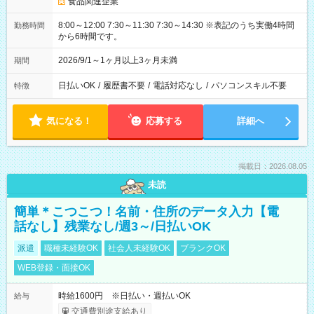
食品関連企業
8:00～12:00 7:30～11:30 7:30～14:30 ※表記のうち実働4時間
勤務時間
から6時間です。
2026/9/1～1ヶ月以上3ヶ月未満
期間
日払いOK
/
履歴書不要
/
電話対応なし
/
パソコンスキル不要
特徴
気になる！
応募する
詳細へ
掲載日：2026.08.05
未読
簡単＊こつこつ！名前・住所のデータ入力【電
話なし】残業なし/週3～/日払いOK
派遣
職種未経験OK
社会人未経験OK
ブランクOK
WEB登録・面接OK
時給1600円 ※日払い・週払いOK
給与
交通費別途支給あり