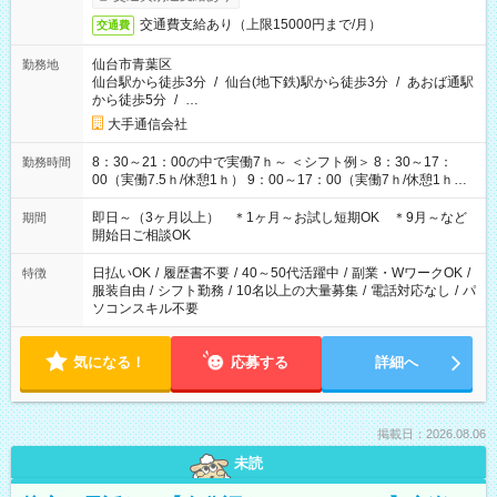
交通費支給あり（上限15000円まで/月）
交通費
仙台市青葉区
勤務地
仙台駅から徒歩3分
/
仙台(地下鉄)駅から徒歩3分
/
あおば通駅
から徒歩5分
/
…
大手通信会社
8：30～21：00の中で実働7ｈ～ ＜シフト例＞ 8：30～17：
勤務時間
00（実働7.5ｈ/休憩1ｈ） 9：00～17：00（実働7ｈ/休憩1ｈ）
9：00～18：00（実働8ｈ/休憩1ｈ） 10：00～18：00（実働7
ｈ/休憩1ｈ） 11：00～20：00（実働8ｈ/休憩1ｈ） 13：00～
即日～（3ヶ月以上） ＊1ヶ月～お試し短期OK ＊9月～など
期間
21：00（実働7ｈ/休憩1ｈ） ＊上記以外もパターンあり！ ＊固
開始日ご相談OK
定ＯＫ お気軽にご相談ください♪
日払いOK
/
履歴書不要
/
40～50代活躍中
/
副業・WワークOK
/
特徴
服装自由
/
シフト勤務
/
10名以上の大量募集
/
電話対応なし
/
パ
ソコンスキル不要
気になる！
応募する
詳細へ
掲載日：2026.08.06
未読