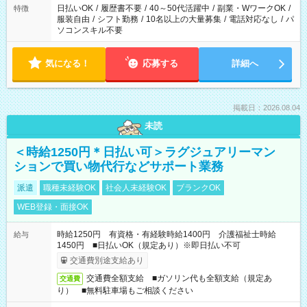
日払いOK
/
履歴書不要
/
40～50代活躍中
/
副業・WワークOK
/
特徴
服装自由
/
シフト勤務
/
10名以上の大量募集
/
電話対応なし
/
パ
ソコンスキル不要
気になる！
応募する
詳細へ
掲載日：2026.08.04
未読
＜時給1250円＊日払い可＞ラグジュアリーマン
ションで買い物代行などサポート業務
派遣
職種未経験OK
社会人未経験OK
ブランクOK
WEB登録・面接OK
時給1250円 有資格・有経験時給1400円 介護福祉士時給
給与
1450円 ■日払いOK（規定あり）※即日払い不可
交通費別途支給あり
交通費全額支給 ■ガソリン代も全額支給（規定あ
交通費
り） ■無料駐車場もご相談ください