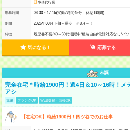
事務代行業
08:30～17:15(実働7時間45分 休憩1時間)
勤務時間
2026年08月下旬～長期 ※8月～！
期間
履歴書不要
/
40～50代活躍中
/
服装自由
/
電話対応なし
/
パソ
特徴
気になる！
応募する
未読
完全在宅＊時給1900円！週4日＆10～16時！
アシ
派遣
ブランクOK
WEB登録・面接OK
【在宅OK】時給1900円！四ツ谷でのお仕事