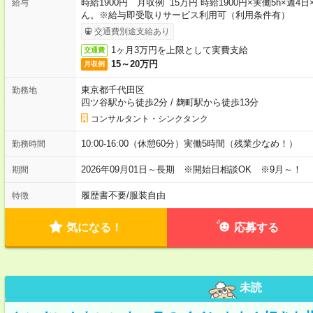
時給1900円 月収例 15万円 時給1900円×実働5h×
給与
ん。※給与即受取りサービス利用可（利用条件有）
交通費別途支給あり
1ヶ月3万円を上限として実費支給
交通費
15～20万円
月収例
東京都千代田区
勤務地
四ツ谷駅から徒歩2分
/
麹町駅から徒歩13分
コンサルタント・シンクタンク
10:00-16:00（休憩60分）実働5時間（残業少なめ！）
勤務時間
2026年09月01日～長期 ※開始日相談OK ※9月～！
期間
履歴書不要
/
服装自由
特徴
気になる！
応募する
未読