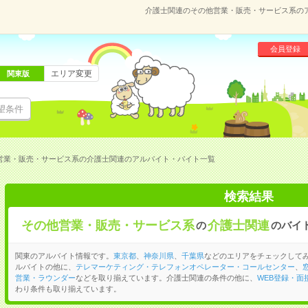
介護士関連のその他営業・販売・サービス系の
会員登録
エリア変更
関東版
望条件
営業・販売・サービス系の介護士関連のアルバイト・バイト一覧
検索結果
その他営業・販売・サービス系
介護士関連
の
のバイ
関東のアルバイト情報です。
東京都
、
神奈川県
、
千葉県
などのエリアをチェックして
ルバイトの他に、
テレマーケティング・テレフォンオペレーター・コールセンター
、
営業・ラウンダー
などを取り揃えています。介護士関連の条件の他に、
WEB登録・面
わり条件も取り揃えています。