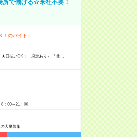
場所で働ける☆来社不要！
K！のバイト
 ★日払いOK！（規定あり） ┗働…
：00～21：00
以上の大量募集