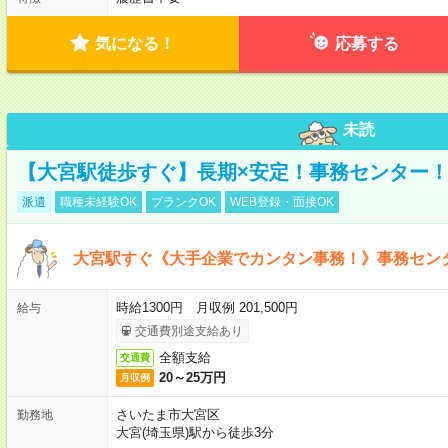
気になる！
応募する
未読
【大宮駅徒歩すぐ】長期×安定！事務センター
派遣
職種未経験OK
ブランクOK
WEB登録・面接OK
大宮駅すぐ《大手企業でカンタン事務！》事務セン
時給1300円 月収例 201,500円
給与
交通費別途支給あり
全額支給
交通費
20～25万円
月収例
さいたま市大宮区
勤務地
大宮(埼玉県)駅から徒歩3分