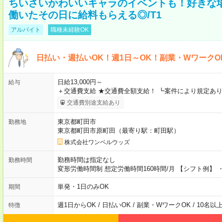
ちいさいかわいいキャラのイベントも！好きな
働いたその日に給料もらえる◎/T1
アルバイト
職種未経験OK
日払い・週払いOK！週1日～OK！副業・WワークO
日給13,000円～
給与
＋交通費支給 ★交通費全額支給！ ┗案件により規定あり
交通費別途支給あり
東京都町田市
勤務地
東京都町田市原町田（最寄り駅：町田駅）
株式会社ワンベルウッズ
勤務時間は指定なし
勤務時間
変形労働時間制 想定労働時間160時間/月 【シフト例】 ・8
単発・1日のみOK
期間
週1日からOK / 日払いOK / 副業・WワークOK / 10名
特徴