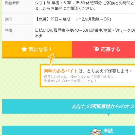
シフト制 早番：6:30～15:30 休憩60分 ご家族との
勤務時間
ましたらお気軽にご相談ください。
【急募】即日～短期！（＊2か月勤務～OK）
期間
日払いOK
/
履歴書不要
/
40～50代活躍中
/
副業・WワークO
特徴
不要
気になる！
応募する
興味のあるバイト
は、とりあえず保存しよう♪
保存した求人は、後からまとめて応募できるよ。
企業からアプローチが届くことも！
あなたの閲覧履歴からのオス
未読