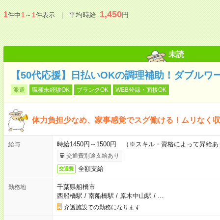
1,450
1
平均時給:
円
件中
1
～
1
件表示
未読
【50代応援】日払いOKの調理補助！ダブルワ
派遣
職種未経験OK
ブランクOK
WEB登録・面接OK
体力負担少なめ、家事感覚でスグ働ける！ムリなく
時給1450円～1500円 （※スキル・資格によって昇給あ
給与
交通費別途支給あり
全額支給
交通費
千葉県船橋市
勤務地
西船橋駅
/
南船橋駅
/
原木中山駅
/
…
介護施設での勤務になります