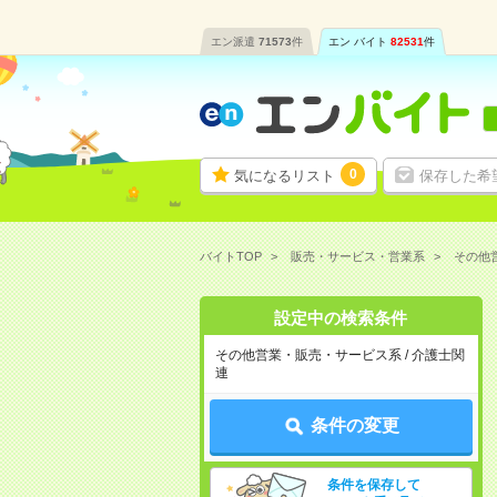
エン派遣
71573
件
エン バイト
82531
件
0
気になるリスト
保存した希
バイトTOP
販売・サービス・営業系
その他
設定中の検索条件
その他営業・販売・サービス系 / 介護士関
連
条件の変更
条件を保存して