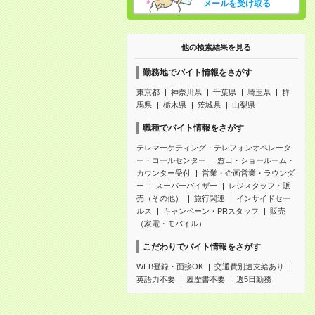
メールを受け取る
他の検索結果を見る
勤務地でバイト情報をさがす
東京都
神奈川県
千葉県
埼玉県
群
馬県
栃木県
茨城県
山梨県
職種でバイト情報をさがす
テレマーケティング・テレフォンオペレータ
ー・コールセンター
窓口・ショールーム・
カウンター受付
営業・企画営業・ラウンダ
ー
スーパーバイザー
レジスタッフ・販
売（その他）
旅行関連
インサイドセー
ルス
キャンペーン・PRスタッフ
販売
（家電・モバイル）
こだわりでバイト情報をさがす
WEB登録・面接OK
交通費別途支給あり
英語力不要
履歴書不要
週5日勤務