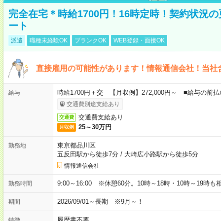
完全在宅＊時給1700円！16時定時！契約状況
ート
派遣
職種未経験OK
ブランクOK
WEB登録・面接OK
直接雇用の可能性があります！情報通信会社！当社
時給1700円＋交 【月収例】272,000円～ ■給与の
給与
交通費別途支給あり
交通費支給あり
交通費
25～30万円
月収例
東京都品川区
勤務地
五反田駅から徒歩7分
/
大崎広小路駅から徒歩5分
情報通信会社
9:00～16:00 ※休憩60分。10時～18時・10時～19時
勤務時間
2026/09/01～長期 ※9月～！
期間
履歴書不要
特徴