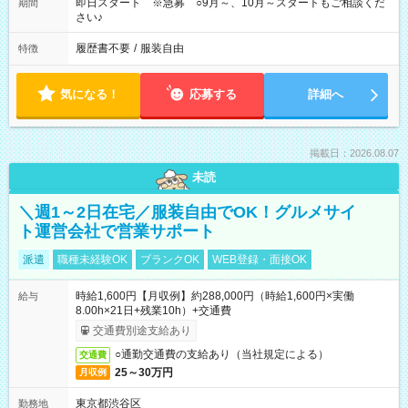
即日スタート ※急募 ○9月～、10月～スタートもご相談くだ
期間
さい♪
履歴書不要
/
服装自由
特徴
気になる！
応募する
詳細へ
掲載日：2026.08.07
未読
＼週1～2日在宅／服装自由でOK！グルメサイ
ト運営会社で営業サポート
派遣
職種未経験OK
ブランクOK
WEB登録・面接OK
時給1,600円【月収例】約288,000円（時給1,600円×実働
給与
8.00h×21日+残業10h）+交通費
交通費別途支給あり
○通勤交通費の支給あり（当社規定による）
交通費
25～30万円
月収例
東京都渋谷区
勤務地