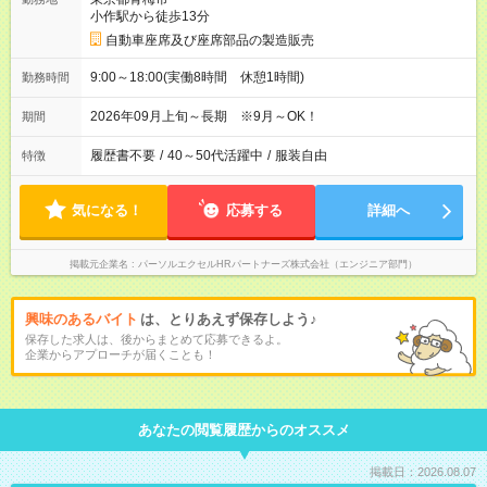
小作駅から徒歩13分
自動車座席及び座席部品の製造販売
9:00～18:00(実働8時間 休憩1時間)
勤務時間
2026年09月上旬～長期 ※9月～OK！
期間
履歴書不要
/
40～50代活躍中
/
服装自由
特徴
気になる！
応募する
詳細へ
掲載元企業名
パーソルエクセルHRパートナーズ株式会社（エンジニア部門）
興味のあるバイト
は、とりあえず保存しよう♪
保存した求人は、後からまとめて応募できるよ。
企業からアプローチが届くことも！
あなたの閲覧履歴からのオススメ
掲載日：2026.08.07