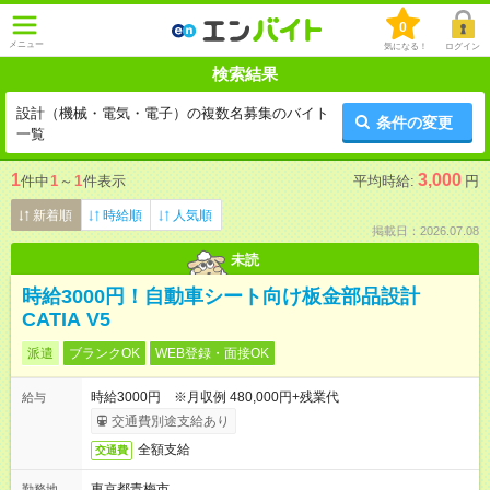
0
メニュー
気になる！
ログイン
検索結果
設計（機械・電気・電子）の複数名募集のバイト
条件の変更
一覧
1
3,000
件中
1
～
1
件表示
平均時給:
円
新着順
時給順
人気順
掲載日：2026.07.08
未読
時給3000円！自動車シート向け板金部品設計
CATIA V5
派遣
ブランクOK
WEB登録・面接OK
時給3000円 ※月収例 480,000円+残業代
給与
交通費別途支給あり
全額支給
交通費
東京都青梅市
勤務地