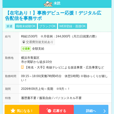
未読
【在宅あり！】事務デビュー応援！デジタル広
告配信を事務サポ
派遣
職種未経験OK
ブランクOK
WEB登録・面接OK
時給1530円 ※月収例：244,000円（月21日就業の際）
給与
交通費別途支給あり
全額支給
交通費
横浜市青葉区
勤務地
市が尾駅から徒歩10分
【有名・大手】有線テレビによる放送事業・広告事業など
09:15～18:00(実働7時間45分 休憩1時間) ※朝ゆっくりが嬉し
勤務時間
い！
2026年09月上旬～長期 ※9月～！
期間
履歴書不要
/
服装自由
/
パソコンスキル不要
特徴
気になる！
応募する
詳細へ