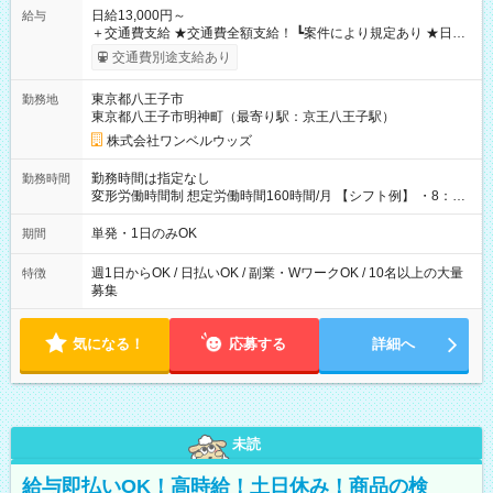
日給13,000円～
給与
＋交通費支給 ★交通費全額支給！ ┗案件により規定あり ★日払
いOK！（規定あり） ┗働いたその日に現金GET♪ お仕事後はコ
交通費別途支給あり
ンビニATMから 日払い分を引き落とせます！ 【試用期間】試
用期間なし
東京都八王子市
勤務地
東京都八王子市明神町（最寄り駅：京王八王子駅）
株式会社ワンベルウッズ
勤務時間は指定なし
勤務時間
変形労働時間制 想定労働時間160時間/月 【シフト例】 ・8：00
～21：00
単発・1日のみOK
期間
週1日からOK / 日払いOK / 副業・WワークOK / 10名以上の大量
特徴
募集
気になる！
応募する
詳細へ
未読
給与即払いOK！高時給！土日休み！商品の検