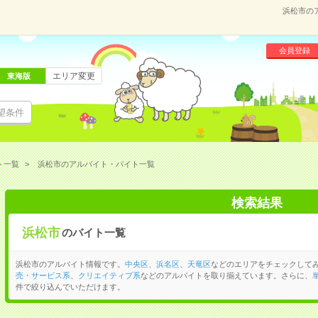
浜松市の
会員登録
エリア変更
東海版
望条件
ト一覧
浜松市のアルバイト・バイト一覧
検索結果
浜松市
のバイト一覧
浜松市のアルバイト情報です。
中央区
、
浜名区
、
天竜区
などのエリアをチェックして
売・サービス系
、
クリエイティブ系
などのアルバイトを取り揃えています。さらに、
件で絞り込んでいただけます。