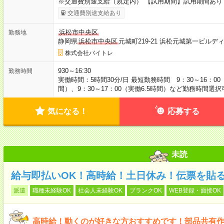
※交通費別途支給（規定内） 【試用期間】試用期間あり 
交通費別途支給あり
浜松市中央区
勤務地
静岡県
浜松市中央区
元城町219-21 浜松元城第一ビル
株式会社バイトレ
930～16:30
勤務時間
実働時間：5時間30分/日 最短勤務時間 9：30～16：00（
間）、9：30～17：00（実働6.5時間）など勤務時間選択
気になる！
応募する
未読
給与即払いOK！高時給！土日休み！伝票を貼
派遣
職種未経験OK
社会人未経験OK
ブランクOK
WEB登録・面接OK
高時給！動くのが好きな方おすすめです！部品共有