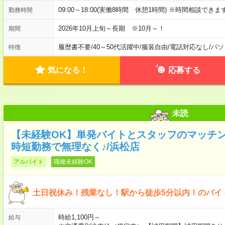
09:00～18:00(実働8時間 休憩1時間) ※時間相談できま
勤務時間
2026年10月上旬～長期 ※10月～！
期間
履歴書不要
/
40～50代活躍中
/
服装自由
/
電話対応なし
/
パソ
特徴
気になる！
応募する
未読
【未経験OK】単発バイトとスタッフのマッチング
時短勤務で無理なく♪/浜松店
アルバイト
職種未経験OK
土日祝休み！残業なし！駅から徒歩5分以内！のバイ
時給1,100円～
給与