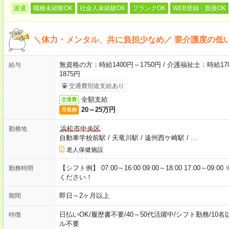
派遣
職種未経験OK
社会人未経験OK
ブランクOK
WEB登録・面接OK
＼体力・メンタル、共に負担少なめ／ 要介護度の低
無資格の方：時給1400円～1750円 / 介護福祉士：時給170
給与
1875円
交通費別途支給あり
全額支給
交通費
20～25万円
月収例
浜松市中央区
勤務地
自動車学校前駅
/
天竜川駅
/
遠州西ケ崎駅
/
…
老人保健施設
【シフト例】 07:00～16:00 09:00～18:00 17:00
勤務時間
ください！
即日～2ヶ月以上
期間
日払いOK
/
履歴書不要
/
40～50代活躍中
/
シフト勤務
/
10名
特徴
ル不要