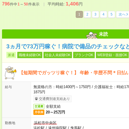
1,406
796
平均時給:
円
件中
1
～
50
件表示
1
2
3
4
5
次へ
未読
3ヵ月で73万円稼ぐ！病院で備品のチェックな
派遣
職種未経験OK
社会人未経験OK
ブランクOK
WEB登録・面接OK
【短期間でガッツリ稼ぐ！】 年齢・学歴不問＊日払い
無資格の方：時給1400円～1750円 / 介護福祉士：時給170
給与
1875円
交通費別途支給あり
全額支給
交通費
20～25万円
月収例
浜松市中央区
勤務地
浜松駅
/
遠州病院駅
/
曳馬駅
/
…