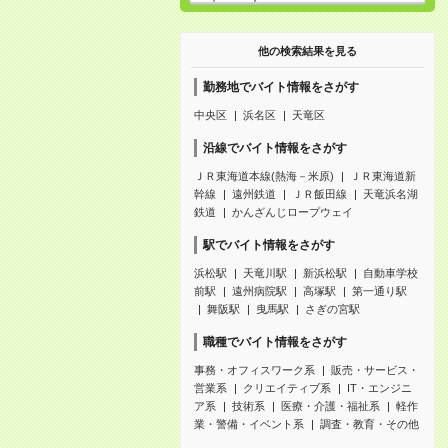
他の検索結果を見る
勤務地でバイト情報をさがす
中央区
浜名区
天竜区
沿線でバイト情報をさがす
ＪＲ東海道本線(熱海－米原)
ＪＲ東海道新
幹線
遠州鉄道
ＪＲ飯田線
天竜浜名湖
鉄道
かんざんじロープウェイ
駅でバイト情報をさがす
浜松駅
天竜川駅
新浜松駅
自動車学校
前駅
遠州病院駅
高塚駅
第一通り駅
舞阪駅
曳馬駅
さぎの宮駅
職種でバイト情報をさがす
事務・オフィスワーク系
販売・サービス・
営業系
クリエイティブ系
IT・エンジニ
ア系
技術系
医療・介護・福祉系
軽作
業・警備・イベント系
調査・教育・その他