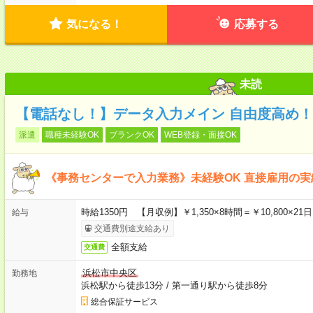
気になる！
応募する
未読
【電話なし！】データ入力メイン 自由度高め！
派遣
職種未経験OK
ブランクOK
WEB登録・面接OK
《事務センターで入力業務》未経験OK 直接雇用の実
時給1350円 【月収例】￥1,350×8時間＝￥10,800×21日
給与
交通費別途支給あり
全額支給
交通費
浜松市中央区
勤務地
浜松駅から徒歩13分
/
第一通り駅から徒歩8分
総合保証サービス