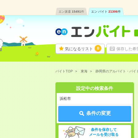
エン派遣
15491
件
エン バイト
21306
件
0
気になるリスト
保存した希
バイトTOP
東海
静岡県のアルバイト・バイ
設定中の検索条件
浜松市
条件の変更
条件を保存して
メールを受け取る