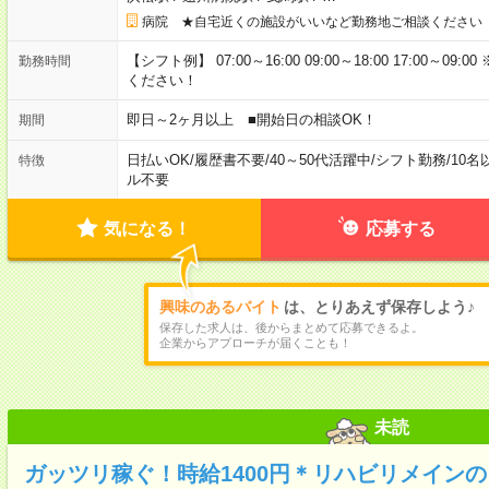
病院 ★自宅近くの施設がいいなど勤務地ご相談ください
【シフト例】 07:00～16:00 09:00～18:00 17:00
勤務時間
ください！
即日～2ヶ月以上 ■開始日の相談OK！
期間
日払いOK
/
履歴書不要
/
40～50代活躍中
/
シフト勤務
/
10名
特徴
ル不要
気になる！
応募する
興味のあるバイト
は、とりあえず保存しよう♪
保存した求人は、後からまとめて応募できるよ。
企業からアプローチが届くことも！
未読
ガッツリ稼ぐ！時給1400円＊リハビリメイン