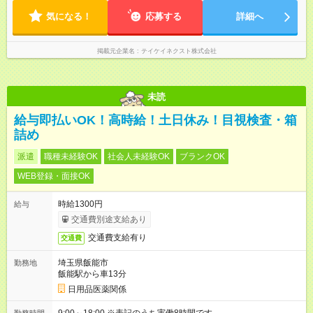
気になる！
応募する
詳細へ
掲載元企業名
テイケイネクスト株式会社
未読
給与即払いOK！高時給！土日休み！目視検査・箱
詰め
派遣
職種未経験OK
社会人未経験OK
ブランクOK
WEB登録・面接OK
時給1300円
給与
交通費別途支給あり
交通費支給有り
交通費
埼玉県飯能市
勤務地
飯能駅から車13分
日用品医薬関係