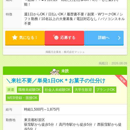
現場によって異なります。 ※勿論、休憩時間はあるのでご安心
能！
ください！
週1日からOK
/
日払いOK
/
履歴書不要
/
副業・WワークOK
/
シ
特徴
フト勤務
/
10名以上の大量募集
/
電話対応なし
/
パソコンスキル
不要
気になる！
応募する
詳細へ
掲載元企業名
株式会社マッシュ
掲載日：2026.08.09
未読
NEW
＼来社不要／単発1日OK＊お菓子の仕分け
派遣
職種未経験OK
社会人未経験OK
大学生歓迎
ブランクOK
WEB登録・面接OK
時給1,500円～1,875円
給与
東京都杉並区
勤務地
荻窪駅から徒歩5分
/
高円寺駅から徒歩5分
/
西荻窪駅から徒
歩5分
/
…