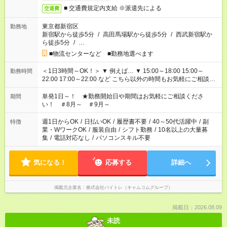
■ 交通費規定内支給 ※派遣先による
交通費
東京都新宿区
勤務地
新宿駅から徒歩5分
/
高田馬場駅から徒歩5分
/
西武新宿駅か
ら徒歩5分
/
…
■物流センターなど ■勤務地選べます
＜1日3時間～OK！＞ ▼ 例えば… ▼ 15:00～18:00 15:00～
勤務時間
22:00 17:00～22:00 など こちら以外の時間もお気軽にご相談く
ださい！
単発1日～！ ★勤務開始日や期間はお気軽にご相談くださ
期間
い！ ＃8月～ ＃9月～
週1日からOK
/
日払いOK
/
履歴書不要
/
40～50代活躍中
/
副
特徴
業・WワークOK
/
服装自由
/
シフト勤務
/
10名以上の大量募
集
/
電話対応なし
/
パソコンスキル不要
気になる！
応募する
詳細へ
掲載元企業名
株式会社バイトレ（キャムコムグループ）
掲載日：2026.08.09
未読