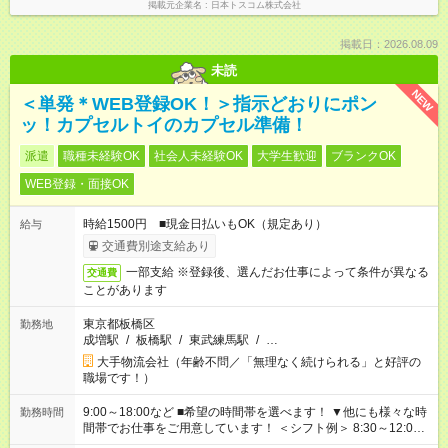
掲載元企業名
日本トスコム株式会社
掲載日：2026.08.09
未読
NEW
＜単発＊WEB登録OK！＞指示どおりにポン
ッ！カプセルトイのカプセル準備！
派遣
職種未経験OK
社会人未経験OK
大学生歓迎
ブランクOK
WEB登録・面接OK
時給1500円 ■現金日払いもOK（規定あり）
給与
交通費別途支給あり
一部支給 ※登録後、選んだお仕事によって条件が異なる
交通費
ことがあります
東京都板橋区
勤務地
成増駅
/
板橋駅
/
東武練馬駅
/
…
大手物流会社（年齢不問／「無理なく続けられる」と好評の
職場です！）
9:00～18:00など ■希望の時間帯を選べます！ ▼他にも様々な時
勤務時間
間帯でお仕事をご用意しています！ ＜シフト例＞ 8:30～12:00
17:00～22:00 13:00～22:00 22:00～翌6:00 など