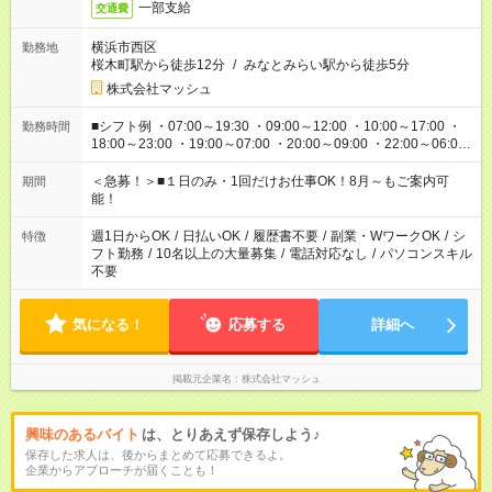
一部支給
交通費
横浜市西区
勤務地
桜木町駅から徒歩12分
/
みなとみらい駅から徒歩5分
株式会社マッシュ
■シフト例 ・07:00～19:30 ・09:00～12:00 ・10:00～17:00 ・
勤務時間
18:00～23:00 ・19:00～07:00 ・20:00～09:00 ・22:00～06:00
etc ★最短で3時間で5,120円のお仕事から 15時間で2万円近く稼
げるお仕事も！ ご希望のお時間に合わせてご紹介！ ※シフトは
＜急募！＞■１日のみ・1回だけお仕事OK！8月～もご案内可
期間
現場によって異なります。 ※勿論、休憩時間はあるのでご安心
能！
ください！
週1日からOK
/
日払いOK
/
履歴書不要
/
副業・WワークOK
/
シ
特徴
フト勤務
/
10名以上の大量募集
/
電話対応なし
/
パソコンスキル
不要
気になる！
応募する
詳細へ
掲載元企業名
株式会社マッシュ
興味のあるバイト
は、とりあえず保存しよう♪
保存した求人は、後からまとめて応募できるよ。
企業からアプローチが届くことも！