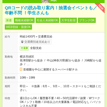
NEW
QRコードの読み取り案内！抽選会イベントも／
年齢不問 ！学生さんも
派遣
職種未経験OK
社会人未経験OK
大学生歓迎
ブランクOK
WEB登録・面接OK
時給1400円＋交通費支給
給与
交通費別途支給あり
全額支給
交通費
横浜市緑区
勤務地
長津田駅から徒歩
/
中山(神奈川県)駅から徒歩
/
川崎駅から徒
歩
/
…
首都圏を中心に展開するスーパー※駅チカ
10時～19時
勤務時間
即日～ ※急募：8月～、9月～、10月～スタートもご相談くだ
期間
さい。
週1日からOK
/
履歴書不要
/
40～50代活躍中
/
副業・Wワーク
特徴
OK
/
シフト勤務
/
10名以上の大量募集
/
電話対応なし
/
パソコ
ンスキル不要