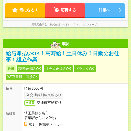
気になる！
応募する
詳細へ
掲載元企業名
株式会社バイトレ（キャムコムグループ）
未読
給与即払いOK！高時給！土日休み！日勤のお仕
事！組立作業
派遣
職種未経験OK
社会人未経験OK
ブランクOK
WEB登録・面接OK
時給1500円
給与
交通費別途支給あり
交通費支給有り
交通費
埼玉県鶴ヶ島市
勤務地
若葉駅からバス24分
電子・機械系メーカー