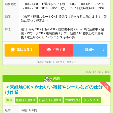
10:00～14:00 ▼選べるシフト制 10:00～19:00 13:00～22:00
勤務時間
17:00～22:00 20:00～翌5:00 など、シフトは多種多様！ お気軽
にご相談ください！
【急募＊即日スタートOK】登録後は好きな時に働けます！（業
期間
法に基づく規定あり）
週1日からOK
/
日払いOK
/
履歴書不要
/
40～50代活躍中
/
副
特徴
業・WワークOK
/
服装自由
/
シフト勤務
/
10名以上の大量募
集
/
電話対応なし
/
パソコンスキル不要
気になる！
応募する
詳細へ
掲載元企業名
日伸セフティ株式会社
掲載日：2026.08.09
未読
NEW
＜未経験OK＞かわいい雑貨やシールなどの仕分
け作業！
派遣
職種未経験OK
社会人未経験OK
大学生歓迎
ブランクOK
時給1406円
給与