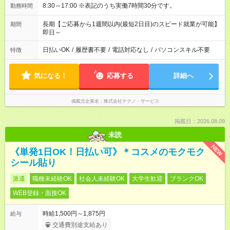
8:30～17:00 ※表記のうち実働7時間30分です。
勤務時間
長期【ご応募から1週間以内(最短2日目)のスピード就業が可能】
期間
即日～
日払いOK
/
履歴書不要
/
電話対応なし
/
パソコンスキル不要
特徴
気になる！
応募する
詳細へ
掲載元企業名
株式会社テクノ・サービス
掲載日：2026.08.09
未読
NEW
《単発1日OK！日払い可》＊コスメのモクモク
シール貼り
派遣
職種未経験OK
社会人未経験OK
大学生歓迎
ブランクOK
WEB登録・面接OK
時給1,500円～1,875円
給与
交通費別途支給あり