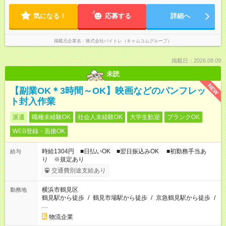
気になる！
応募する
詳細へ
掲載元企業名
株式会社バイトレ（キャムコムグループ）
掲載日：2026.08.09
未読
NEW
【副業OK＊3時間～OK】映画などのパンフレッ
ト封入作業
派遣
職種未経験OK
社会人未経験OK
大学生歓迎
ブランクOK
WEB登録・面接OK
時給1304円 ■日払いOK ■翌日振込みOK ■初勤務手当あ
給与
り ※規定あり
交通費別途支給あり
横浜市鶴見区
勤務地
鶴見駅から徒歩
/
鶴見市場駅から徒歩
/
京急鶴見駅から徒歩
/
…
物流企業