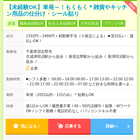
NEW
【未経験OK】単発～！もくもく＊雑貨やキッチ
ン用品の仕分け・シール貼り
派遣
職種未経験OK
社会人未経験OK
大学生歓迎
ブランクOK
1333円～1666円＋初勤務手当（※規定による）★翌日払い・週
給与
払いOK！
千葉県習志野市
勤務地
京成津田沼駅から徒歩
/
新習志野駅から徒歩
/
新津田沼駅から
徒歩
/
…
企業
■シフト多数！ 09:00～18:00 08:00～17:00 13:00～22:00 12:00
勤務時間
～21:00 17:00～22:00 22:00～07:00 など好きな時間を選べま
す！
単発（10日以内・1日のみ）＊短期もOK
期間
週1日からOK
/
履歴書不要
/
40～50代活躍中
/
副業・Wワーク
特徴
OK
/
シフト勤務
/
電話対応なし
/
パソコンスキル不要
気になる！
応募する
詳細へ