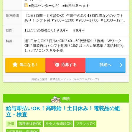
■物流センターなど ■勤務地選べます
【1日3時間～も相談OK!】午前中のみや18時以降などのシフト
勤務時間
あり！ シフト例 ▼9:00～12:00 ▼9:00～17:00 ▼10:00～19:00
▼18:00～21:00
1日だけの単発OK！＃8月～ ＃9月～
期間
週1日からOK
/
日払いOK
/
40～50代活躍中
/
副業・Wワーク
特徴
OK
/
服装自由
/
シフト勤務
/
10名以上の大量募集
/
電話対応な
し
/
パソコンスキル不要
気になる！
応募する
詳細へ
掲載元企業名
株式会社バイトレ（キャムコムグループ）
未読
給与即払いOK！高時給！土日休み！電装品の組
立・検査
派遣
職種未経験OK
社会人未経験OK
ブランクOK