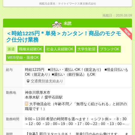
掲載元企業名
テイケイワークス東京株式会社
掲載日：2026.08.09
未読
NEW
＜時給1225円＊単発＞カンタン！商品のモクモ
ク仕分け業務
派遣
職種未経験OK
社会人未経験OK
大学生歓迎
ブランクOK
WEB登録・面接OK
時給1225円 ■日払い・週払いOK！(規定あり) ■現金日払いも
給与
OK（規定あり）■週払い（銀行振込）もOK
交通費別途支給あり
神奈川県厚木市
勤務地
本厚木駅
/
愛甲石田駅
大手物流会社（年齢不問／「無理なく続けられる」と好評の
職場です！）
9:00～13:00 希望の時間帯を選べます！ ＜シフト例＞ ・8：30
勤務時間
～12：00 ・10：00～19：00 ・17：00～22：00 ・13：00～
22：00 ・22：00～翌6：00 など
【急募】即日スタートＯＫ！ 単発1日のみから働けます。 ＃
期間