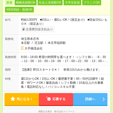
派遣
職種未経験OK
社会人未経験OK
大学生歓迎
ブランクOK
WEB登録・面接OK
時給1300円 ■日払い・週払いOK！(規定あり) ■現金日払いも
給与
ＯＫ（規定あり）
交通費別途支給あり
埼玉県本庄市
勤務地
本庄駅
/
児玉駅
/
本庄早稲田駅
大手物流会社
9:00～18:00 希望の時間帯を選べます！ ＜シフト例＞ ・8：30
勤務時間
～12：00 ・10：00～19：00 ・17：00～22：00 ・13：00～
22：00 ・22：00～翌6：00 など
【急募】即日スタートＯＫ！ 単発1日のみから働けます。
期間
週1日からOK
/
日払いOK
/
履歴書不要
/
40～50代活躍中
/
副
特徴
業・WワークOK
/
服装自由
/
シフト勤務
/
10名以上の大量募
集
/
電話対応なし
/
パソコンスキル不要
気になる！
応募する
詳細へ
掲載元企業名
株式会社マイワーク