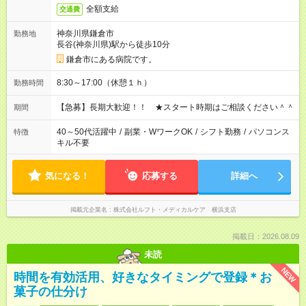
全額支給
交通費
神奈川県鎌倉市
勤務地
長谷(神奈川県)駅から徒歩10分
鎌倉市にある病院です。
8:30～17:00（休憩１ｈ）
勤務時間
【急募】長期大歓迎！！ ★スタート時期はご相談ください＾＾
期間
40～50代活躍中
/
副業・WワークOK
/
シフト勤務
/
パソコンス
特徴
キル不要
気になる！
応募する
詳細へ
掲載元企業名
株式会社ルフト・メディカルケア 横浜支店
掲載日：2026.08.09
未読
NEW
時間を有効活用、好きなタイミングで登録＊お
菓子の仕分け