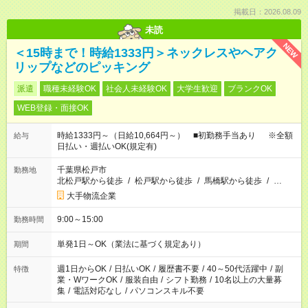
掲載日：2026.08.09
未読
NEW
＜15時まで！時給1333円＞ネックレスやヘアク
リップなどのピッキング
派遣
職種未経験OK
社会人未経験OK
大学生歓迎
ブランクOK
WEB登録・面接OK
時給1333円～（日給10,664円～） ■初勤務手当あり ※全額
給与
日払い・週払いOK(規定有)
千葉県松戸市
勤務地
北松戸駅から徒歩
/
松戸駅から徒歩
/
馬橋駅から徒歩
/
…
大手物流企業
9:00～15:00
勤務時間
単発1日～OK（業法に基づく規定あり）
期間
週1日からOK
/
日払いOK
/
履歴書不要
/
40～50代活躍中
/
副
特徴
業・WワークOK
/
服装自由
/
シフト勤務
/
10名以上の大量募
集
/
電話対応なし
/
パソコンスキル不要