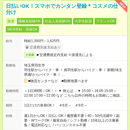
NEW
日払いOK！スマホでカンタン登録＊コスメの仕
分け
派遣
職種未経験OK
社会人未経験OK
大学生歓迎
ブランクOK
WEB登録・面接OK
時給1,300円～1,625円
給与
交通費別途支給あり
■ 交通費規定内支給 ※派遣先による
交通費
埼玉県羽生市
勤務地
羽生駅からバイク・車
/
南羽生駅からバイク・車
/
新郷(埼玉
県)駅からバイク・車
/
…
■物流センターなど ■勤務地選べます
＜1日3時間～OK！＞ ▼ 例えば… ▼ 15:00～18:00 15:00～
勤務時間
22:00 17:00～22:00 など こちら以外の時間もお気軽にご相談く
ださい！
1日だけの単発OK！ ＃8月～ ＃9月～
期間
週1日からOK
/
日払いOK
/
履歴書不要
/
40～50代活躍中
/
副
特徴
業・WワークOK
/
服装自由
/
シフト勤務
/
10名以上の大量募
集
/
電話対応なし
/
パソコンスキル不要