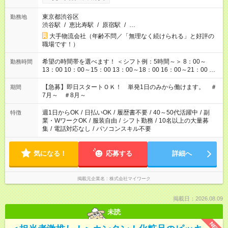
東京都渋谷区
勤務地
渋谷駅
/
恵比寿駅
/
原宿駅
/
…
大手物流会社（年齢不問／「無理なく続けられる」と好評の
職場です！）
希望の時間帯を選べます！ ＜シフト例：5時間～＞ 8：00～
勤務時間
13：00 10：00～15：00 13：00～18：00 16：00～21：00 ＜
シフト例：8時間～＞ ・10：00～19：00 ・13：00～22：00 ・
22：00～翌6：00 など！是非ご希望をお聞かせください！
【急募】即日スタートＯＫ！ 単発1日のみから働けます。 ＃
期間
7月～ ＃8月～
週1日からOK
/
日払いOK
/
履歴書不要
/
40～50代活躍中
/
副
特徴
業・WワークOK
/
服装自由
/
シフト勤務
/
10名以上の大量募
集
/
電話対応なし
/
パソコンスキル不要
気になる！
応募する
詳細へ
掲載元企業名
株式会社マイワーク
掲載日：2026.08.09
未読
NEW