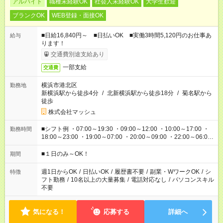
アルバイト
職種未経験OK
社会人未経験OK
大学生歓迎
ブランクOK
WEB登録・面接OK
■日給16,840円～ ■日払いOK ■実働3時間5,120円のお仕事あ
給与
ります！
交通費別途支給あり
一部支給
交通費
横浜市港北区
勤務地
新横浜駅から徒歩4分
/
北新横浜駅から徒歩18分
/
菊名駅から
徒歩
株式会社マッシュ
■シフト例 ・07:00～19:30 ・09:00～12:00 ・10:00～17:00 ・
勤務時間
18:00～23:00 ・19:00～07:00 ・20:00～09:00 ・22:00～06:00
etc ★最短で3時間で5,120円のお仕事から 15時間で2万円近く稼
げるお仕事も！ ご希望のお時間に合わせてご紹介！ ※シフトは
■１日のみ～OK！
期間
現場によって異なります。 ※勿論、休憩時間はあるのでご安心
ください！
週1日からOK
/
日払いOK
/
履歴書不要
/
副業・WワークOK
/
シ
特徴
フト勤務
/
10名以上の大量募集
/
電話対応なし
/
パソコンスキル
不要
気になる！
応募する
詳細へ