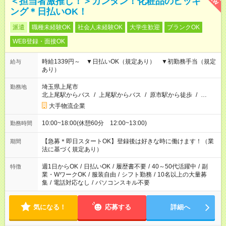
＜担当者激推し！＞カンタン！化粧品のピッキ
ング＊日払いOK！
派遣
職種未経験OK
社会人未経験OK
大学生歓迎
ブランクOK
WEB登録・面接OK
時給1339円～ ▼日払いOK（規定あり） ▼初勤務手当（規定
給与
あり）
埼玉県上尾市
勤務地
北上尾駅からバス
/
上尾駅からバス
/
原市駅から徒歩
/
…
大手物流企業
10:00~18:00(休憩60分 12:00~13:00)
勤務時間
【急募＊即日スタートOK】登録後は好きな時に働けます！（業
期間
法に基づく規定あり）
週1日からOK
/
日払いOK
/
履歴書不要
/
40～50代活躍中
/
副
特徴
業・WワークOK
/
服装自由
/
シフト勤務
/
10名以上の大量募
集
/
電話対応なし
/
パソコンスキル不要
気になる！
応募する
詳細へ