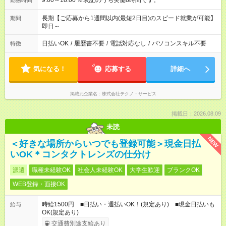
9:00～18:00 ※表記のうち実働8時間です。
勤務時間
長期【ご応募から1週間以内(最短2日目)のスピード就業が可能】
期間
即日～
日払いOK
/
履歴書不要
/
電話対応なし
/
パソコンスキル不要
特徴
気になる！
応募する
詳細へ
掲載元企業名
株式会社テクノ・サービス
掲載日：2026.08.09
未読
NEW
＜好きな場所からいつでも登録可能＞現金日払
いOK＊コンタクトレンズの仕分け
派遣
職種未経験OK
社会人未経験OK
大学生歓迎
ブランクOK
WEB登録・面接OK
時給1500円 ■日払い・週払いOK！(規定あり) ■現金日払いも
給与
OK(規定あり)
交通費別途支給あり