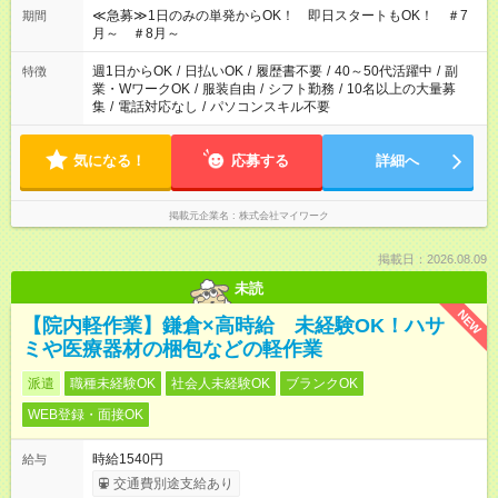
≪急募≫1日のみの単発からOK！ 即日スタートもOK！ ＃7
期間
月～ ＃8月～
週1日からOK
/
日払いOK
/
履歴書不要
/
40～50代活躍中
/
副
特徴
業・WワークOK
/
服装自由
/
シフト勤務
/
10名以上の大量募
集
/
電話対応なし
/
パソコンスキル不要
気になる！
応募する
詳細へ
掲載元企業名
株式会社マイワーク
掲載日：2026.08.09
未読
NEW
【院内軽作業】鎌倉×高時給 未経験OK！ハサ
ミや医療器材の梱包などの軽作業
派遣
職種未経験OK
社会人未経験OK
ブランクOK
WEB登録・面接OK
時給1540円
給与
交通費別途支給あり