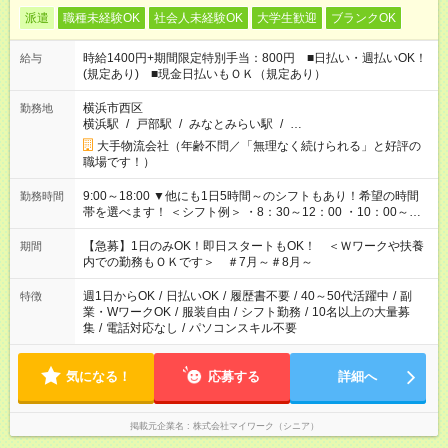
派遣
職種未経験OK
社会人未経験OK
大学生歓迎
ブランクOK
時給1400円+期間限定特別手当：800円 ■日払い・週払いOK！
給与
(規定あり) ■現金日払いもＯＫ（規定あり）
横浜市西区
勤務地
横浜駅
/
戸部駅
/
みなとみらい駅
/
…
大手物流会社（年齢不問／「無理なく続けられる」と好評の
職場です！）
9:00～18:00 ▼他にも1日5時間～のシフトもあり！希望の時間
勤務時間
帯を選べます！ ＜シフト例＞ ・8：30～12：00 ・10：00～
19：00 ・17：00～22：00 ・13：00～22：00 ・22：00～翌
6：00 など
【急募】1日のみOK！即日スタートもOK！ ＜Ｗワークや扶養
期間
内での勤務もＯＫです＞ ＃7月～＃8月～
週1日からOK
/
日払いOK
/
履歴書不要
/
40～50代活躍中
/
副
特徴
業・WワークOK
/
服装自由
/
シフト勤務
/
10名以上の大量募
集
/
電話対応なし
/
パソコンスキル不要
気になる！
応募する
詳細へ
掲載元企業名
株式会社マイワーク（シニア）