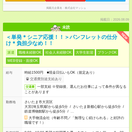
掲載元企業名
株式会社マッシュ
掲載日：2026.08.09
未読
NEW
＜単発＊シニア応援！！＞パンフレットの仕分
け＊負担少なめ！！
派遣
職種未経験OK
社会人未経験OK
大学生歓迎
ブランクOK
WEB登録・面接OK
時給1500円 ■現金日払いもOK（規定あり）
給与
交通費別途支給あり
一部支給 ※登録後、選んだお仕事によって条件が異なる
交通費
ことがあります
さいたま市大宮区
勤務地
大宮(埼玉県)駅から徒歩5分
/
さいたま新都心駅から徒歩5分
/
鉄道博物館駅から徒歩5分
/
…
大手物流会社（年齢不問／「無理なく続けられる」と好評の
職場です！）