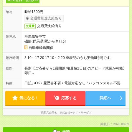
WEB登録・面接OK
時給1300円
給与
交通費別途支給あり
交通費支給有り
交通費
群馬県安中市
勤務地
磯部(群馬県)駅から車11分
自動車輸送関係
8:10～17:20 17:10～2:20 ※表記のうち実働8時間です。
勤務時間
長期【ご応募から1週間以内(最短2日目)のスピード就業が可能】
期間
即日～
日払いOK
/
履歴書不要
/
電話対応なし
/
パソコンスキル不要
特徴
気になる！
応募する
詳細へ
掲載元企業名
株式会社テクノ・サービス
掲載日：2026.08.09
未読