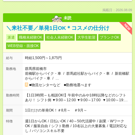
掲載日：2026.08.09
未読
NEW
＼来社不要／単発1日OK＊コスメの仕分け
派遣
職種未経験OK
社会人未経験OK
大学生歓迎
ブランクOK
WEB登録・面接OK
時給1,500円～1,875円
給与
群馬県前橋市
勤務地
前橋駅からバイク・車
/
群馬総社駅からバイク・車
/
新前橋駅
からバイク・車
/
…
■物流センターなど ■勤務地選べます
【1日3時間～も相談OK!】午前中のみや18時以降などのシフト
勤務時間
あり！ シフト例 ▼9:00～12:00 ▼9:00～17:00 ▼10:00～19:00
▼18:00～21:00
1日だけの単発OK！＃8月～ ＃9月～
期間
週1日からOK
/
日払いOK
/
40～50代活躍中
/
副業・Wワーク
特徴
OK
/
服装自由
/
シフト勤務
/
10名以上の大量募集
/
電話対応な
し
/
パソコンスキル不要