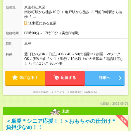
東京都江東区
勤務地
南砂町駅から徒歩10分
/
亀戸駅から徒歩
/
門前仲町駅から徒
歩
/
…
江東区にある企業
08時00分～17時00分（実働8時間）
勤務時間
単発
期間
週1日からOK
/
日払いOK
/
40～50代活躍中
/
副業・Wワーク
特徴
OK
/
服装自由
/
シフト勤務
/
10名以上の大量募集
/
電話対応な
し
/
パソコンスキル不要
気になる！
応募する
詳細へ
掲載元企業名
テイケイワークス株式会社（募集担当）
掲載日：2026.08.09
未読
NEW
＜単発＊シニア応援！！＞おもちゃの仕分け＊
負担少なめ！！