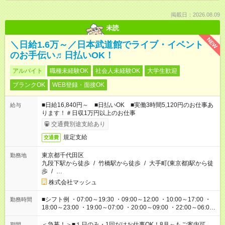
掲載日：2026.08.09
未読
NEW
＼日給1.6万～／日本武道館でライブ・イベント
のお手伝い♬日払いOK！
アルバイト
職種未経験OK
社会人未経験OK
大学生歓迎
ブランクOK
WEB登録・面接OK
■日給16,840円～ ■日払いOK ■実働3時間5,120円のお仕事あ
給与
ります！＃日収1万円以上のお仕事
交通費別途支給あり
規定支給
交通費
東京都千代田区
勤務地
九段下駅から徒歩
/
竹橋駅から徒歩
/
大手町(東京都)駅から徒
歩
/
…
株式会社マッシュ
■シフト例 ・07:00～19:30 ・09:00～12:00 ・10:00～17:00 ・
勤務時間
18:00～23:00 ・19:00～07:00 ・20:00～09:00 ・22:00～06:00
etc ★最短で3時間で5,120円のお仕事から 15時間で2万円近く稼
げるお仕事も！ ご希望のお時間に合わせてご紹介！ ※シフトは
＜急募！＞■１日のみ・1回だけお仕事OK！8月～もご案内可
期間