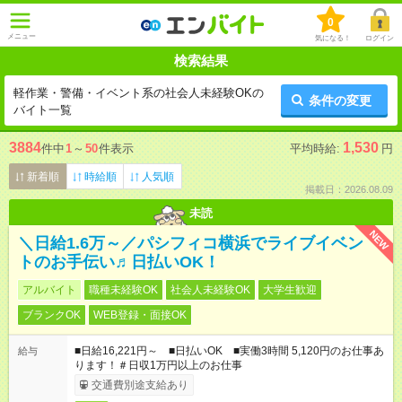
0
メニュー
気になる！
ログイン
検索結果
軽作業・警備・イベント系の社会人未経験OKの
条件の変更
バイト一覧
3884
1,530
件中
1
～
50
件表示
平均時給:
円
新着順
時給順
人気順
掲載日：2026.08.09
未読
NEW
＼日給1.6万～／パシフィコ横浜でライブイベン
トのお手伝い♬日払いOK！
アルバイト
職種未経験OK
社会人未経験OK
大学生歓迎
ブランクOK
WEB登録・面接OK
■日給16,221円～ ■日払いOK ■実働3時間 5,120円のお仕事あ
給与
ります！＃日収1万円以上のお仕事
交通費別途支給あり