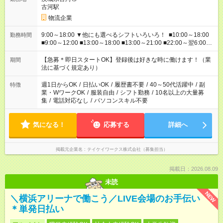
古河駅
物流企業
9:00～18:00 ▼他にも選べるシフトいろいろ！ ■10:00～18:00
勤務時間
■9:00～12:00 ■13:00～18:00 ■13:00～21:00 ■22:00～翌6:00
など あなたの希望を教えてください！
【急募＊即日スタートOK】登録後は好きな時に働けます！（業
期間
法に基づく規定あり）
週1日からOK
/
日払いOK
/
履歴書不要
/
40～50代活躍中
/
副
特徴
業・WワークOK
/
服装自由
/
シフト勤務
/
10名以上の大量募
集
/
電話対応なし
/
パソコンスキル不要
気になる！
応募する
詳細へ
掲載元企業名
テイケイワークス株式会社（募集担当）
掲載日：2026.08.09
未読
NEW
＼横浜アリーナで働こう／LIVE会場のお手伝い
＊単発日払い