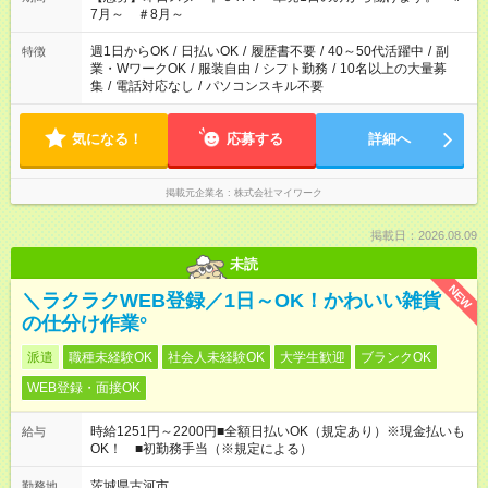
7月～ ＃8月～
週1日からOK
/
日払いOK
/
履歴書不要
/
40～50代活躍中
/
副
特徴
業・WワークOK
/
服装自由
/
シフト勤務
/
10名以上の大量募
集
/
電話対応なし
/
パソコンスキル不要
気になる！
応募する
詳細へ
掲載元企業名
株式会社マイワーク
掲載日：2026.08.09
未読
NEW
＼ラクラクWEB登録／1日～OK！かわいい雑貨
の仕分け作業°
派遣
職種未経験OK
社会人未経験OK
大学生歓迎
ブランクOK
WEB登録・面接OK
時給1251円～2200円■全額日払いOK（規定あり）※現金払いも
給与
OK！ ■初勤務手当（※規定による）
茨城県古河市
勤務地