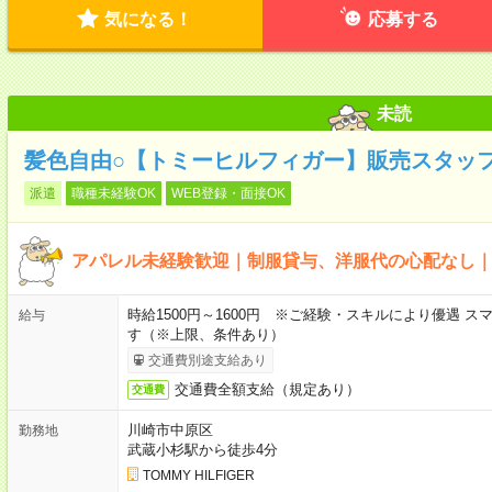
気になる！
応募する
未読
髪色自由○【トミーヒルフィガー】販売スタッ
派遣
職種未経験OK
WEB登録・面接OK
アパレル未経験歓迎｜制服貸与、洋服代の心配なし
時給1500円～1600円 ※ご経験・スキルにより優遇 
給与
す（※上限、条件あり）
交通費別途支給あり
交通費全額支給（規定あり）
交通費
川崎市中原区
勤務地
武蔵小杉駅から徒歩4分
TOMMY HILFIGER