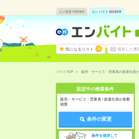
エン派遣
71570
件
エン バイト
82182
件
0
気になるリスト
保存した希
バイトTOP
販売・サービス・営業系の派遣社員
設定中の検索条件
販売・サービス・営業系 / 派遣社員が多数
就業
条件の変更
条件を保存して