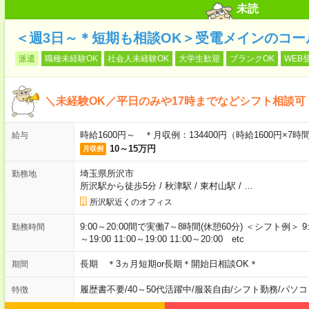
未読
＜週3日～＊短期も相談OK＞受電メインのコー
派遣
職種未経験OK
社会人未経験OK
大学生歓迎
ブランクOK
WEB
＼未経験OK／平日のみや17時までなどシフト相談可
時給1600円～ ＊月収例：134400円（時給1600円×7時
給与
10～15万円
月収例
埼玉県所沢市
勤務地
所沢駅から徒歩5分
/
秋津駅
/
東村山駅
/
…
所沢駅近くのオフィス
9:00～20:00間で実働7～8時間(休憩60分) ＜シフト例＞ 9:00～17
勤務時間
～19:00 11:00～19:00 11:00～20:00 etc
長期 ＊3ヵ月短期or長期＊開始日相談OK＊
期間
履歴書不要
/
40～50代活躍中
/
服装自由
/
シフト勤務
/
パソコ
特徴