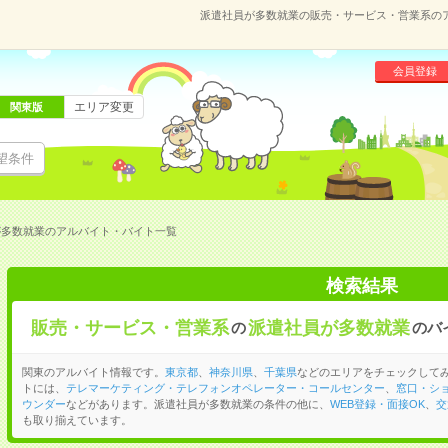
派遣社員が多数就業の販売・サービス・営業系の
会員登録
エリア変更
関東版
望条件
が多数就業のアルバイト・バイト一覧
検索結果
販売・サービス・営業系
派遣社員が多数就業
の
のバ
関東のアルバイト情報です。
東京都
、
神奈川県
、
千葉県
などのエリアをチェックして
トには、
テレマーケティング・テレフォンオペレーター・コールセンター
、
窓口・シ
ウンダー
などがあります。派遣社員が多数就業の条件の他に、
WEB登録・面接OK
、
交
も取り揃えています。