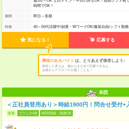
週3日～OK 土日メイン・平日のみもOK！自由シフト制
時間でOK！
即日～長期
期間
40～50代活躍中
/
副業・WワークOK
/
服装自由
/
シフト勤務
特徴
気になる！
応募する
興味のあるバイト
は、とりあえず保存しよう♪
保存した求人は、後からまとめて応募できるよ。
企業からアプローチが届くことも！
未読
＜正社員登用あり＞時給1900円！問合せ受付+
派遣
ブランクOK
WEB登録・面接OK