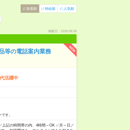
新着順
時給順
人気順
掲載日：2026.08.09
NEW
粧品等の電話案内業務
0代活躍中
ーです。
00 ✅上記の時間帯の内、4時間～OK ✅月～日／