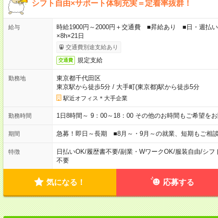
シフト自由×サポート体制充実＝定着率抜群！
時給1900円～2000円＋交通費 ■昇給あり ■日・週払いO
給与
×8h×21日
交通費別途支給あり
規定支給
交通費
東京都千代田区
勤務地
東京駅から徒歩5分
/
大手町(東京都)駅から徒歩5分
駅近オフィス＊大手企業
1日8時間～ 9：00～18：00 その他のお時間もご希望
勤務時間
急募！即日～長期 ■8月～・9月～の就業、短期もご相
期間
日払いOK
/
履歴書不要
/
副業・WワークOK
/
服装自由
/
シフ
特徴
不要
気になる！
応募する