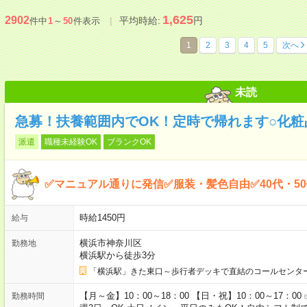
1,625
2902
平均時給:
円
件中
1
～
50
件表示
1
2
3
4
5
次へ
未読
急募！扶養範囲内でOK！定時で帰れます○化
派遣
職種未経験OK
ブランクOK
✅マニュアル通りに発信✅服装・髪色自由✅40代・5
時給1450円
給与
横浜市神奈川区
勤務地
横浜駅から徒歩3分
「横浜駅」きた東口～歩行者デッキで直結のコールセンタ
【月～金】10：00～18：00 【日・祝】10：00～17：
勤務時間