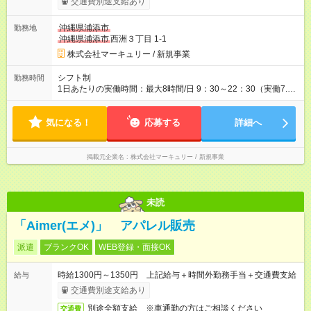
交通費別途支給あり
228,800円 《時給1,500円の場合》 時給1,500円×1日8時間×月
22日＝264,000円 【試用期間】試用期間あり 試用期間の長さ：
沖縄県浦添市
勤務地
3ヶ月 雇用形態、給与は本採用時と同じです。
沖縄県浦添市
西洲３丁目 1-1
株式会社マーキュリー / 新規事業
シフト制
勤務時間
1日あたりの実働時間：最大8時間/日 9：30～22：30（実働7.5
時間／休憩1時間） ＜シフト例＞ ・9：30～18：00 ・12：00～
19：30 ・15：00～22：30 ◆週5日勤務となります。 ◆プライベ
気になる！
ートとの両立も叶います♪
応募する
詳細へ
掲載元企業名
株式会社マーキュリー / 新規事業
未読
「Aimer(エメ)」 アパレル販売
派遣
ブランクOK
WEB登録・面接OK
時給1300円～1350円 上記給与＋時間外勤務手当＋交通費支給
給与
交通費別途支給あり
別途全額支給 ※車通勤の方はご相談ください
交通費