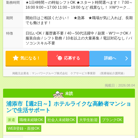
★1日4時間～の時短シフトOK ★スタート時間選べます！ 7:00～
勤務時間
16:00 9:00～17:00 11:00～19:00 など 残業なし！ ※Wワークの
場合、他のお仕事と合わせ週40時間超の就業はご案内できませ
ん ※法令に基づき、週20時間以上勤務は社会保険への加入対象
開始日はご相談ください！ ★急募 ★職場が気に入れば、長期
期間
となります ※労働者派遣法（日雇い派遣の原則禁止）により、
でも働けます！
短時間・短期間の就業はご案内が難しい場合があります
日払いOK
/
履歴書不要
/
40～50代活躍中
/
副業・WワークOK
/
特徴
服装自由
/
シフト勤務
/
10名以上の大量募集
/
電話対応なし
/
パ
ソコンスキル不要
気になる！
応募する
詳細へ
掲載元企業名
マンパワーグループ株式会社 ケアサービス事業部 （医療福祉介護関連）
掲載日：2026.08.04
未読
浦添市【週2日～】ホテルライクな高齢者マンショ
ンで生活サポート
派遣
職種未経験OK
社会人未経験OK
大学生歓迎
ブランクOK
WEB登録・面接OK