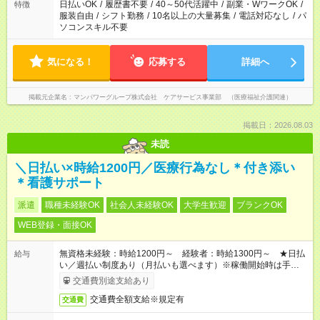
日払いOK
/
履歴書不要
/
40～50代活躍中
/
副業・WワークOK
/
特徴
服装自由
/
シフト勤務
/
10名以上の大量募集
/
電話対応なし
/
パ
ソコンスキル不要
気になる！
応募する
詳細へ
掲載元企業名
マンパワーグループ株式会社 ケアサービス事業部 （医療福祉介護関連）
掲載日：2026.08.03
未読
＼日払い×時給1200円／医療行為なし＊付き添い
＊看護サポート
派遣
職種未経験OK
社会人未経験OK
大学生歓迎
ブランクOK
WEB登録・面接OK
無資格未経験：時給1200円～ 経験者：時給1300円～ ★日払
給与
い／週払い制度あり（月払いも選べます）※稼働開始時は手続き
完了次第のお支払いとなります。
交通費別途支給あり
交通費全額支給※規定有
交通費