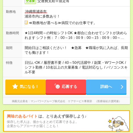
交通費支給※規定有
交通費
沖縄県浦添市
勤務地
浦添市内に多数あり！
≪勤務地が選べる≫病院でのお仕事です。
★1日4時間～の時短シフトOK ★都合に合わせてシフトが決めら
勤務時間
れます シフト例： 7：00～16：00 9：00～15：00 9：00～
18：00 11：00～20：00 など ※Wワークの場合、他のお仕事と
合わせ週40時間超の就業はご案内できません ※法令に基づき、
開始日はご相談ください！ ★急募 ★職場が気に入れば、長期
期間
週20時間以上勤務は社会保険への加入対象となります ※労働者
でも働けます！
派遣法（日雇い派遣の原則禁止）により、短時間・短期間の就
業はご案内が難しい場合があります
日払いOK
/
履歴書不要
/
40～50代活躍中
/
副業・WワークOK
/
特徴
シフト勤務
/
10名以上の大量募集
/
電話対応なし
/
パソコンスキ
ル不要
気になる！
応募する
詳細へ
掲載元企業名
マンパワーグループ株式会社 ケアサービス事業部 （医療福祉介護関連）
興味のあるバイト
は、とりあえず保存しよう♪
保存した求人は、後からまとめて応募できるよ。
企業からアプローチが届くことも！