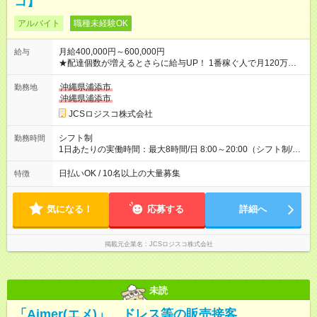
コ】
アルバイト
職種未経験OK
月給400,000円～600,000円
給与
★配達個数が増えるとさらに給与UP！ 1番稼ぐ人で月120万ほ
ど！ ・主要都市エリア 月収55万円／週5日稼働 月収65万~112
万円／週6日稼働 ・地方郊外エリア 月収40万円／週5日稼働 月
沖縄県浦添市
勤務地
収40万円~50万円／週6日稼働 ＜モデルイメージ＞ ■月収50万
沖縄県浦添市
円 (27歳男性/江東区在住)※元建築関係 1日150個配達×25日勤務
JCSロジスコ株式会社
(日休み) ■月収80万円(43歳男性/墨田区在住)※元営業 1日200個
配達×25日勤務(月休み) 【試用期間】試用期間なし
シフト制
勤務時間
1日あたりの実働時間：最大8時間/日 8:00～20:00（シフト制/実
働8時間） ※週5日勤務（場所次第では週4も有り） ※配達状況に
よって時間外での勤務可能性有り ※案件により多少の前後あり
日払いOK / 10名以上の大量募集
特徴
※配達が完了次第、帰社OKです
気になる！
応募する
詳細へ
掲載元企業名
JCSロジスコ株式会社
未読
「Aimer(エメ)」 ドレス等の販売接客