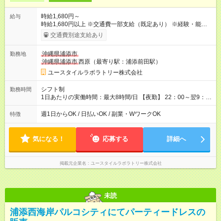
時給1,680円～
給与
時給1,680円以上 ※交通費一部支給（既定あり） ※経験・能力を
考慮して決定します 【収入例】 週1回勤務の場合：1,680円×8時
交通費別途支給あり
間×4回=5万3,760円 週3回勤務の場合：1,680円×8時間×12回
=16万1,280円 【試用期間】試用期間あり 試用期間の長さ：2ヶ
沖縄県浦添市
勤務地
月 ※ 雇用形態と給与に、本採用時と異なる部分があります。 雇
沖縄県浦添市
西原（最寄り駅：浦添前田駅）
用形態：本採用時と同じです。 給与：時給 1,460円以上
ユースタイルラボラトリー株式会社
シフト制
勤務時間
1日あたりの実働時間：最大8時間/日 【夜勤】 22：00～翌9：
00 ※週1日～OK ／ 夜勤専従 ＊＊ 勤務時間例 ＊＊ ■22時か
ら翌7時 ■23時から翌8時 ■24時から翌9時 など ※上記の時間
週1日からOK / 日払いOK / 副業・WワークOK
特徴
内で8時間勤務（休憩1時間）ご利用者様により、時間は異なり
ます。 ※曜日固定（毎週同じ曜日での勤務となります）
気になる！
応募する
詳細へ
掲載元企業名
ユースタイルラボラトリー株式会社
未読
浦添西海岸パルコシティにてパーティードレスの