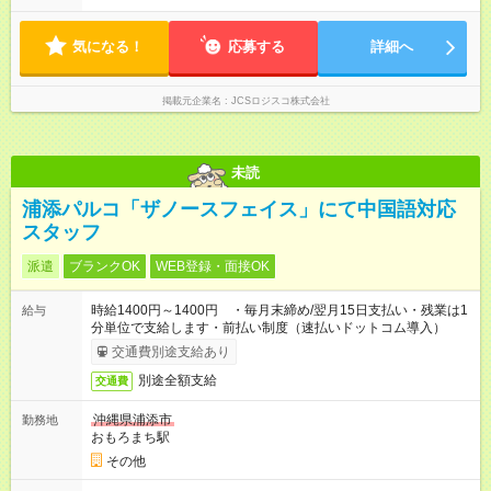
※配達が完了次第、帰社OKです
気になる！
応募する
詳細へ
掲載元企業名
JCSロジスコ株式会社
未読
浦添パルコ「ザノースフェイス」にて中国語対応
スタッフ
派遣
ブランクOK
WEB登録・面接OK
時給1400円～1400円 ・毎月末締め/翌月15日支払い・残業は1
給与
分単位で支給します・前払い制度（速払いドットコム導入）
交通費別途支給あり
別途全額支給
交通費
沖縄県浦添市
勤務地
おもろまち駅
その他