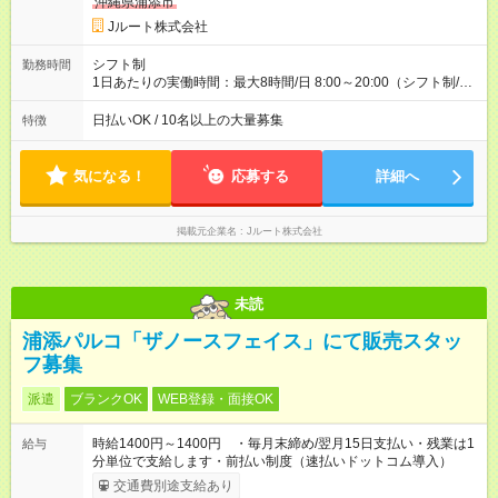
収40万円~50万円／週6日稼働 ＜モデルイメージ＞ ■月収50万
沖縄県浦添市
円 (27歳男性/江東区在住)※元建築関係 1日150個配達×25日勤務
Jルート株式会社
(日休み) ■月収80万円(43歳男性/墨田区在住)※元営業 1日200個
配達×25日勤務(月休み) 【試用期間】試用期間なし
シフト制
勤務時間
1日あたりの実働時間：最大8時間/日 8:00～20:00（シフト制/実
働8時間） ※週5日勤務（場所次第では週4も有り） ※配達状況に
よって時間外での勤務可能性有り ※案件により多少の前後あり
日払いOK / 10名以上の大量募集
特徴
※配達が完了次第、帰社OKです
気になる！
応募する
詳細へ
掲載元企業名
Jルート株式会社
未読
浦添パルコ「ザノースフェイス」にて販売スタッ
フ募集
派遣
ブランクOK
WEB登録・面接OK
時給1400円～1400円 ・毎月末締め/翌月15日支払い・残業は1
給与
分単位で支給します・前払い制度（速払いドットコム導入）
交通費別途支給あり