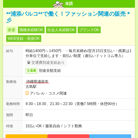
未読
**浦添パルコ**で働く！ファッション関連の販売＊
彡
派遣
職種未経験OK
社会人未経験OK
ブランクOK
WEB登録・面接OK
時給1400円～1450円 ・毎月末締め/翌月15日支払い・残業は1
給与
分単位で支給します・前払い制度（速払いドットコム導入）
交通費別途支給あり
別途全額支給
交通費
沖縄県浦添市
勤務地
古島駅
アパレル・コスメ関連
9:30～18:30、21:30～22:30（実働7.5時間・休憩90分）
勤務時間
即日
期間
日払いOK
/
服装自由
/
シフト勤務
特徴