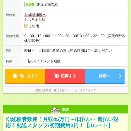
別途全額支給
交通費
沖縄県浦添市
勤務地
おもろまち駅
その他
9：30～19：00/11：00～20：30/13：00～22：30（実働8時間/
勤務時間
休憩90分）
即日～ ※転職ご希望の方は開始時期はご相談ください
期間
日払いOK
/
シフト勤務
特徴
気になる！
応募する
詳細へ
掲載元企業名
株式会社シーエーセールススタッフ
未読
◎経験者歓迎！月収45万円～/日払い・週払い対
応！配送スタッフ/初期費用0円！【Jルート】