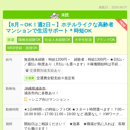
掲載日：2026.08.07
未読
NEW
【8月～OK！週2日～】ホテルライクな高齢者
マンションで生活サポート＊時短OK
派遣
職種未経験OK
社会人未経験OK
大学生歓迎
ブランクOK
WEB登録・面接OK
無資格未経験：時給1200円～ 経験者：時給1300円～★日払い
給与
／週払い制度あり（月払いも選べます）※稼働開始時は手続き完
了次第のお支払いとなります。
交通費別途支給あり
交通費全額支給※規定有
交通費
沖縄県浦添市
勤務地
浦添市内に多数あり！
＜シニア向けマンション＞
★1日4時間～の時短シフトOK ★スタート時間選べます！ 7:00～
勤務時間
16:00 9:00～17:00 11:00～19:00 など 残業なし！ ※Wワークの
場合、他のお仕事と合わせ週40時間超の就業はご案内できませ
ん ※法令に基づき、週20時間以上勤務は社会保険への加入対象
開始日はご相談ください！ ★急募 ★職場が気に入れば、長期
期間
となります ※労働者派遣法（日雇い派遣の原則禁止）により、
でも働けます！