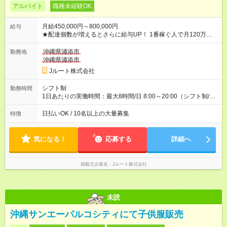
アルバイト
職種未経験OK
月給450,000円～800,000円
給与
★配達個数が増えるとさらに給与UP！ 1番稼ぐ人で月120万ほ
ど！ ・主要都市エリア 月収55万円／週5日稼働 月収65万~112
万円／週6日稼働 ・地方郊外エリア 月収40万円／週5日稼働 月
沖縄県浦添市
勤務地
収40万円~50万円／週6日稼働 ＜モデルイメージ＞ ■月収50万
沖縄県浦添市
円 (27歳男性/江東区在住)※元建築関係 1日150個配達×25日勤務
Jルート株式会社
(日休み) ■月収80万円(43歳男性/墨田区在住)※元営業 1日200個
配達×25日勤務(月休み) 【試用期間】試用期間なし
シフト制
勤務時間
1日あたりの実働時間：最大8時間/日 8:00～20:00（シフト制/実
働8時間） ※週5日勤務（場所次第では週4も有り） ※配達状況に
よって時間外での勤務可能性有り ※案件により多少の前後あり
日払いOK / 10名以上の大量募集
特徴
※配達が完了次第、帰社OKです
気になる！
応募する
詳細へ
掲載元企業名
Jルート株式会社
未読
沖縄サンエーパルコシティにて子供服販売