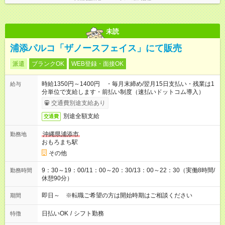
未読
浦添パルコ「ザノースフェイス」にて販売
派遣
ブランクOK
WEB登録・面接OK
時給1350円～1400円 ・毎月末締め/翌月15日支払い・残業は1
給与
分単位で支給します・前払い制度（速払いドットコム導入）
交通費別途支給あり
別途全額支給
交通費
沖縄県浦添市
勤務地
おもろまち駅
その他
9：30～19：00/11：00～20：30/13：00～22：30（実働8時間/
勤務時間
休憩90分）
即日～ ※転職ご希望の方は開始時期はご相談ください
期間
日払いOK
/
シフト勤務
特徴