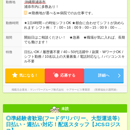
沖縄県浦添市
勤務地
浦添市内に多数あり！
≪勤務地が選べる≫病院でのお仕事です。
★1日4時間～の時短シフトOK ★都合に合わせてシフトが決めら
勤務時間
れます シフト例： 7：00～16：00 9：00～15：00 9：00～
18：00 11：00～20：00 など ※Wワークの場合、他のお仕事と
合わせ週40時間超の就業はご案内できません ※法令に基づき、
開始日はご相談ください！ ★急募 ★職場が気に入れば、長期
期間
週20時間以上勤務は社会保険への加入対象となります ※労働者
でも働けます！
派遣法（日雇い派遣の原則禁止）により、短時間・短期間の就
業はご案内が難しい場合があります
日払いOK
/
履歴書不要
/
40～50代活躍中
/
副業・WワークOK
/
特徴
シフト勤務
/
10名以上の大量募集
/
電話対応なし
/
パソコンスキ
ル不要
気になる！
応募する
詳細へ
掲載元企業名
マンパワーグループ株式会社 ケアサービス事業部 （医療福祉介護関連）
未読
◎準経験者歓迎(フードデリバリー、大型運送等）
日払い・週払い対応！配送スタッフ【JCSロジス