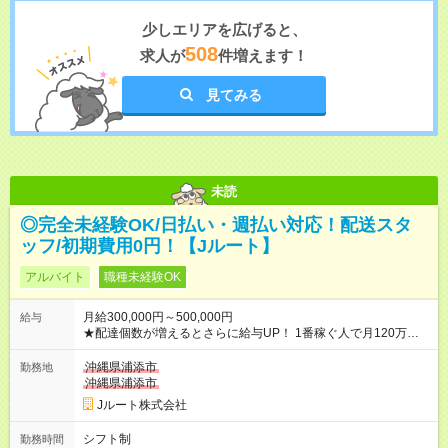
少しエリアを広げると、
508
求人が
件増えます！
見てみる
未読
◎完全未経験OK/日払い・週払い対応！配送スタ
ッフ/初期費用0円！【Jルート】
アルバイト
職種未経験OK
月給300,000円～500,000円
給与
★配達個数が増えるとさらに給与UP！ 1番稼ぐ人で月120万ほ
ど！ ・主要都市エリア 月収55万円／週5日稼働 月収65万~112
万円／週6日稼働 ・地方郊外エリア 月収40万円／週5日稼働 月
沖縄県浦添市
勤務地
収40万円~50万円／週6日稼働 ＜モデルイメージ＞ ■月収50万
沖縄県浦添市
円 (27歳男性/江東区在住)※元建築関係 1日150個配達×25日勤務
Jルート株式会社
(日休み) ■月収80万円(43歳男性/墨田区在住)※元営業 1日200個
配達×25日勤務(月休み) 【試用期間】試用期間なし
シフト制
勤務時間