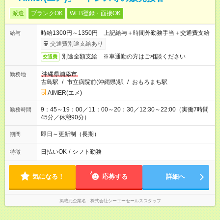
派遣
ブランクOK
WEB登録・面接OK
時給1300円～1350円 上記給与＋時間外勤務手当＋交通費支給
給与
交通費別途支給あり
別途全額支給 ※車通勤の方はご相談ください
交通費
沖縄県浦添市
勤務地
古島駅
/
市立病院前(沖縄県)駅
/
おもろまち駅
AIMER(エメ)
9：45～19：00／11：00～20：30／12:30～22:00（実働7時間
勤務時間
45分／休憩90分）
即日～更新制（長期）
期間
日払いOK
/
シフト勤務
特徴
気になる！
応募する
詳細へ
掲載元企業名
株式会社シーエーセールススタッフ