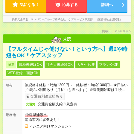
気になる！
応募する
詳細へ
掲載元企業名
マンパワーグループ株式会社 ケアサービス事業部 （医療福祉介護関連）
掲載日：2026.08.05
未読
【フルタイムじゃ働けない！という方へ】週2や時
短もOK＊ケアスタッフ
派遣
職種未経験OK
社会人未経験OK
大学生歓迎
ブランクOK
WEB登録・面接OK
無資格未経験：時給1200円～ 経験者：時給1300円～★日払い
給与
／週払い制度あり（月払いも選べます）※稼働開始時は手続き完
了次第のお支払いとなります。
交通費別途支給あり
交通費全額支給※規定有
交通費
沖縄県浦添市
勤務地
浦添市内に多数あり！
＜シニア向けマンション＞