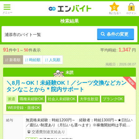
0
メニュー
気になる！
ログイン
検索結果
条件の変更
浦添市のバイト一覧
91
1,347
件中
1
～
50
件表示
平均時給:
円
新着順
時給順
人気順
掲載日：2026.08.07
未読
NEW
＼8月～OK！未経験OK！／シーツ交換などカン
タンなことから＊院内サポート
派遣
職種未経験OK
社会人未経験OK
大学生歓迎
ブランクOK
WEB登録・面接OK
無資格未経験：時給1200円～ 経験者：時給1300円～★日払い
給与
／週払い制度あり（月払いも選べます）※稼働開始時は手続き完
了次第のお支払いとなります。
交通費別途支給あり