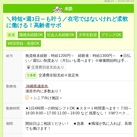
掲載日：2026.08.03
未読
＼時短×週3日～も叶う／在宅ではないけれど柔軟
に働ける！高齢者サポ
派遣
職種未経験OK
社会人未経験OK
大学生歓迎
ブランクOK
WEB登録・面接OK
無資格未経験：時給1200円～ 経験者：時給1300円～ ★日払
給与
い／週払い制度あり（月払いも選べます）※稼働開始時は手続き
完了次第のお支払いとなります。
交通費別途支給あり
交通費全額支給※規定有
交通費
沖縄県浦添市
勤務地
浦添市内に多数あり！
＜シニア向け施設＞
★1日4時間～の時短シフトOK ★スタート時間選べます！ 7:00～
勤務時間
16:00 9:00～17:00 11:00～19:00 など 残業なし！ ※Wワークの
場合、他のお仕事と合わせ週40時間超の就業はご案内できませ
ん ※法令に基づき、週20時間以上勤務は社会保険への加入対象
開始日はご相談ください！ ★急募 ★職場が気に入れば、長期
期間
となります ※労働者派遣法（日雇い派遣の原則禁止）により、
でも働けます！
短時間・短期間の就業はご案内が難しい場合があります