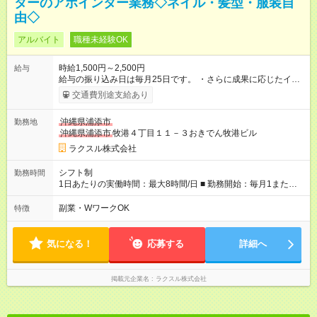
ターのアポインター業務◇ネイル・髪型・服装自
由◇
アルバイト
職種未経験OK
時給1,500円～2,500円
給与
給与の振り込み日は毎月25日です。 ・さらに成果に応じたイン
センティブ制度あり！ アポイント獲得数に応じて報酬が増える
交通費別途支給あり
ため、頑張りがそのまま収入に直結します。 「やる気と報酬が
比例する」環境でモチベーション高く働けます！ ・インセンテ
沖縄県浦添市
勤務地
ィブ例 ラクスル顧客へのアポイント獲得1件1,000円 その他、売
沖縄県浦添市
牧港４丁目１１－３おきでん牧港ビル
り上げの10％ 【試用期間】試用期間あり 試用期間の長さ：3ヶ
月 雇用形態、給与は本採用時と同じです。
ラクスル株式会社
シフト制
勤務時間
1日あたりの実働時間：最大8時間/日 ■ 勤務開始：毎月1または
16日 ■ 9-18時のなかで1日6時間～週4日以上勤務を想定してい
ます。 （週3になる等、週によっては相談可能） ■ シフト例 ・
副業・WワークOK
特徴
10時00分～17時30分 ・09時30分～16時00分 ・副業可 【休
日】 完全週休2日制 ◇土日、祝日休み ◇年末年始休暇あり
気になる！
応募する
詳細へ
掲載元企業名
ラクスル株式会社