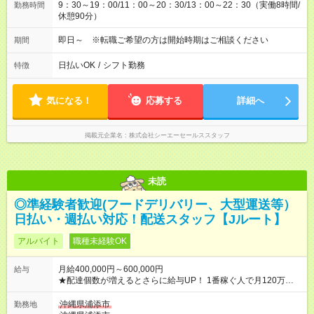
9：30～19：00/11：00～20：30/13：00～22：30（実働8時間/
勤務時間
休憩90分）
即日～ ※転職ご希望の方は開始時期はご相談ください
期間
日払いOK
/
シフト勤務
特徴
気になる！
応募する
詳細へ
掲載元企業名
株式会社シーエーセールススタッフ
未読
◎準経験者歓迎(フードデリバリー、大型運送等）
日払い・週払い対応！配送スタッフ【Jルート】
アルバイト
職種未経験OK
月給400,000円～600,000円
給与
★配達個数が増えるとさらに給与UP！ 1番稼ぐ人で月120万ほ
ど！ ・主要都市エリア 月収55万円／週5日稼働 月収65万~112
万円／週6日稼働 ・地方郊外エリア 月収40万円／週5日稼働 月
沖縄県浦添市
勤務地