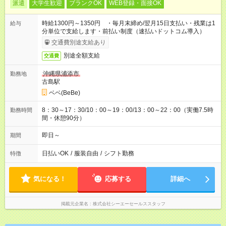
派遣
大学生歓迎
ブランクOK
WEB登録・面接OK
時給1300円～1350円 ・毎月末締め/翌月15日支払い・残業は1
給与
分単位で支給します・前払い制度（速払いドットコム導入）
交通費別途支給あり
別途全額支給
交通費
沖縄県浦添市
勤務地
古島駅
ベベ(BeBe)
8：30～17：30/10：00～19：00/13：00～22：00（実働7.5時
勤務時間
間・休憩90分）
即日～
期間
日払いOK
/
服装自由
/
シフト勤務
特徴
気になる！
応募する
詳細へ
掲載元企業名
株式会社シーエーセールススタッフ