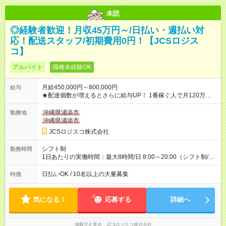
未読
◎経験者歓迎！月収45万円～/日払い・週払い対
応！配送スタッフ/初期費用0円！【JCSロジス
コ】
アルバイト
職種未経験OK
月給450,000円～800,000円
給与
★配達個数が増えるとさらに給与UP！ 1番稼ぐ人で月120万ほ
ど！ ・主要都市エリア 月収55万円／週5日稼働 月収65万~112
万円／週6日稼働 ・地方郊外エリア 月収40万円／週5日稼働 月
沖縄県浦添市
勤務地
収40万円~50万円／週6日稼働 ＜モデルイメージ＞ ■月収50万
沖縄県浦添市
円 (27歳男性/江東区在住)※元建築関係 1日150個配達×25日勤務
JCSロジスコ株式会社
(日休み) ■月収80万円(43歳男性/墨田区在住)※元営業 1日200個
配達×25日勤務(月休み) 【試用期間】試用期間なし
シフト制
勤務時間
1日あたりの実働時間：最大8時間/日 8:00～20:00（シフト制/実
働8時間） ※週5日勤務（場所次第では週4も有り） ※配達状況に
よって時間外での勤務可能性有り ※案件により多少の前後あり
日払いOK / 10名以上の大量募集
特徴
※配達が完了次第、帰社OKです
気になる！
応募する
詳細へ
掲載元企業名
JCSロジスコ株式会社