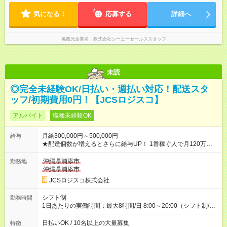
気になる！
応募する
詳細へ
掲載元企業名
株式会社シーエーセールススタッフ
未読
◎完全未経験OK/日払い・週払い対応！配送スタ
ッフ/初期費用0円！【JCSロジスコ】
アルバイト
職種未経験OK
月給300,000円～500,000円
給与
★配達個数が増えるとさらに給与UP！ 1番稼ぐ人で月120万ほ
ど！ ・主要都市エリア 月収55万円／週5日稼働 月収65万~112
万円／週6日稼働 ・地方郊外エリア 月収40万円／週5日稼働 月
沖縄県浦添市
勤務地
収40万円~50万円／週6日稼働 ＜モデルイメージ＞ ■月収50万
沖縄県浦添市
円 (27歳男性/江東区在住)※元建築関係 1日150個配達×25日勤務
JCSロジスコ株式会社
(日休み) ■月収80万円(43歳男性/墨田区在住)※元営業 1日200個
配達×25日勤務(月休み) 【試用期間】試用期間なし
シフト制
勤務時間
1日あたりの実働時間：最大8時間/日 8:00～20:00（シフト制/実
働8時間） ※週5日勤務（場所次第では週4も有り） ※配達状況に
よって時間外での勤務可能性有り ※案件により多少の前後あり
日払いOK / 10名以上の大量募集
特徴