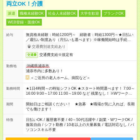
両立OK！介護
派遣
職種未経験OK
社会人未経験OK
大学生歓迎
ブランクOK
WEB登録・面接OK
無資格未経験：時給1200円～ 経験者：時給1300円～★日払い
給与
／週払い制度あり（月払いも選べます）※稼働開始時は手続き完
了次第のお支払いとなります。
交通費別途支給あり
交通費支給※規定有
交通費
沖縄県浦添市
勤務地
浦添市内に多数あり！
＜ご近所の老人ホーム、病院など＞
★1日4時間～の時短シフトOK ★スタート時間選べます！ 7:00～
勤務時間
16:00 9:00～17:00 11:00～19:00 など 残業なし！ ※Wワークの
場合、他のお仕事と合わせ週40時間超の就業はご案内できませ
ん ※法令に基づき、週20時間以上勤務は社会保険への加入対象
開始日はご相談ください！ ★急募 ★職場が気に入れば、長期
期間
となります ※労働者派遣法（日雇い派遣の原則禁止）により、
でも働けます！
短時間・短期間の就業はご案内が難しい場合があります
日払いOK
/
履歴書不要
/
40～50代活躍中
/
副業・WワークOK
/
特徴
服装自由
/
シフト勤務
/
10名以上の大量募集
/
電話対応なし
/
パ
ソコンスキル不要