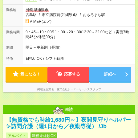
沖縄県浦添市
勤務地
古島駅
/
市立病院前(沖縄県)駅
/
おもろまち駅
AIMER(エメ)
9：45～19：00/11：00～20：30/12:30～22:00など（実働7時
勤務時間
間45分/休憩90分）
即日～更新制（長期）
期間
日払いOK
/
シフト勤務
特徴
気になる！
応募する
詳細へ
掲載元企業名
株式会社シーエーセールススタッフ
未読
【無資格でも時給1,680円～】夜間見守りヘルパー
✨訪問介護（週1日から／夜勤専従） /Jb
アルバイト
職種未経験OK