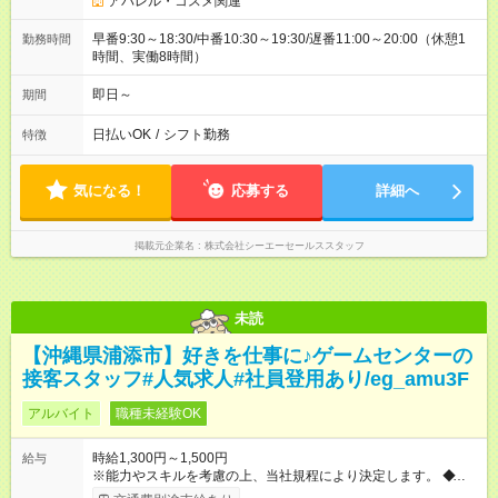
アパレル・コスメ関連
早番9:30～18:30/中番10:30～19:30/遅番11:00～20:00（休憩1
勤務時間
時間、実働8時間）
即日～
期間
日払いOK
/
シフト勤務
特徴
気になる！
応募する
詳細へ
掲載元企業名
株式会社シーエーセールススタッフ
未読
【沖縄県浦添市】好きを仕事に♪ゲームセンターの
接客スタッフ#人気求人#社員登用あり/eg_amu3F
アルバイト
職種未経験OK
時給1,300円～1,500円
給与
※能力やスキルを考慮の上、当社規程により決定します。 ◆月給
例 《時給1,300円の場合》 時給1,300円×1日8時間×月22日＝