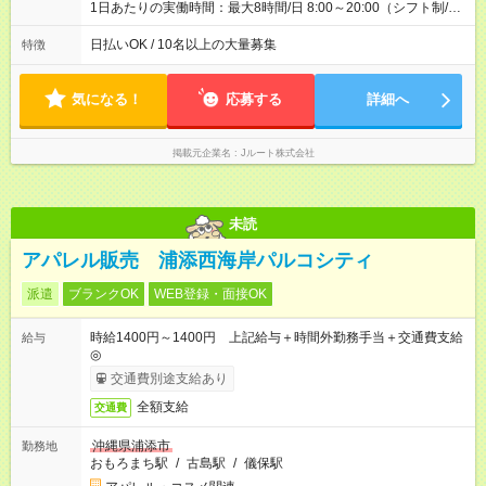
1日あたりの実働時間：最大8時間/日 8:00～20:00（シフト制/実
働8時間） ※週5日勤務（場所次第では週4も有り） ※配達状況に
よって時間外での勤務可能性有り ※案件により多少の前後あり
日払いOK / 10名以上の大量募集
特徴
※配達が完了次第、帰社OKです
気になる！
応募する
詳細へ
掲載元企業名
Jルート株式会社
未読
アパレル販売 浦添西海岸パルコシティ
派遣
ブランクOK
WEB登録・面接OK
時給1400円～1400円 上記給与＋時間外勤務手当＋交通費支給
給与
◎
交通費別途支給あり
全額支給
交通費
沖縄県浦添市
勤務地
おもろまち駅
/
古島駅
/
儀保駅