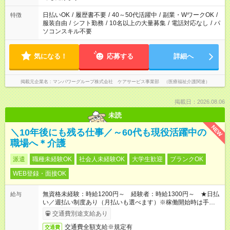
短時間・短期間の就業はご案内が難しい場合があります
日払いOK
/
履歴書不要
/
40～50代活躍中
/
副業・WワークOK
/
特徴
服装自由
/
シフト勤務
/
10名以上の大量募集
/
電話対応なし
/
パ
ソコンスキル不要
気になる！
応募する
詳細へ
掲載元企業名
マンパワーグループ株式会社 ケアサービス事業部 （医療福祉介護関連）
掲載日：2026.08.06
未読
NEW
＼10年後にも残る仕事／～60代も現役活躍中の
職場へ＊介護
派遣
職種未経験OK
社会人未経験OK
大学生歓迎
ブランクOK
WEB登録・面接OK
無資格未経験：時給1200円～ 経験者：時給1300円～ ★日払
給与
い／週払い制度あり（月払いも選べます）※稼働開始時は手続き
完了次第のお支払いとなります。
交通費別途支給あり
交通費全額支給※規定有
交通費