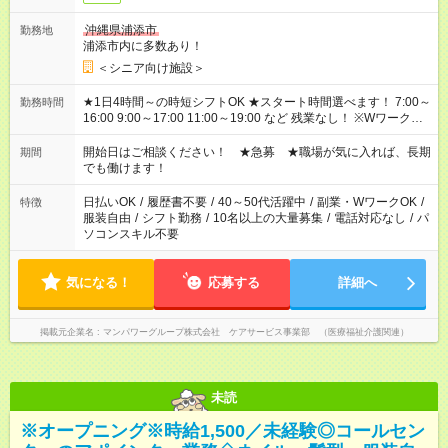
沖縄県浦添市
勤務地
浦添市内に多数あり！
＜シニア向け施設＞
★1日4時間～の時短シフトOK ★スタート時間選べます！ 7:00～
勤務時間
16:00 9:00～17:00 11:00～19:00 など 残業なし！ ※Wワークの
場合、他のお仕事と合わせ週40時間超の就業はご案内できませ
ん ※法令に基づき、週20時間以上勤務は社会保険への加入対象
開始日はご相談ください！ ★急募 ★職場が気に入れば、長期
期間
となります ※労働者派遣法（日雇い派遣の原則禁止）により、
でも働けます！
短時間・短期間の就業はご案内が難しい場合があります
日払いOK
/
履歴書不要
/
40～50代活躍中
/
副業・WワークOK
/
特徴
服装自由
/
シフト勤務
/
10名以上の大量募集
/
電話対応なし
/
パ
ソコンスキル不要
気になる！
応募する
詳細へ
掲載元企業名
マンパワーグループ株式会社 ケアサービス事業部 （医療福祉介護関連）
未読
※オープニング※時給1,500／未経験◎コールセン