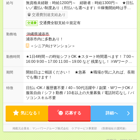
無資格未経験：時給1200円～ 経験者：時給1300円～ ★日払
給与
い／週払い制度あり（月払いも選べます）※稼働開始時は手続き
完了次第のお支払いとなります。
交通費別途支給あり
交通費全額支給※規定有
交通費
沖縄県浦添市
勤務地
浦添市内に多数あり！
＜シニア向けマンション＞
★1日4時間～の時短シフトOK ★スタート時間選べます！ 7:00～
勤務時間
16:00 9:00～17:00 11:00～19:00 など 残業なし！ ※Wワークの
場合、他のお仕事と合わせ週40時間超の就業はご案内できませ
ん ※法令に基づき、週20時間以上勤務は社会保険への加入対象
開始日はご相談ください！ ★急募 ★職場が気に入れば、長期
期間
となります ※労働者派遣法（日雇い派遣の原則禁止）により、
でも働けます！
短時間・短期間の就業はご案内が難しい場合があります
日払いOK
/
履歴書不要
/
40～50代活躍中
/
副業・WワークOK
/
特徴
服装自由
/
シフト勤務
/
10名以上の大量募集
/
電話対応なし
/
パ
ソコンスキル不要
気になる！
応募する
詳細へ
掲載元企業名
マンパワーグループ株式会社 ケアサービス事業部 （医療福祉介護関連）