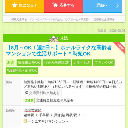
気になる！
応募する
詳細へ
掲載元企業名
マンパワーグループ株式会社 ケアサービス事業部 （医療福祉介護関連）
掲載日：2026.08.05
未読
NEW
【8月～OK！週2日～】ホテルライクな高齢者
マンションで生活サポート＊時短OK
派遣
職種未経験OK
社会人未経験OK
大学生歓迎
ブランクOK
WEB登録・面接OK
無資格未経験：時給1350円～ 経験者：時給1400円～★日払い
給与
／週払い制度あり（月払いも選べます）※稼働開始時は手続き完
了次第のお支払いとなります。
交通費別途支給あり
交通費全額支給※規定有
交通費
福岡市東区
勤務地
箱崎駅
/
千早駅
/
貝塚(福岡県)駅
/
…
＜シニア向けマンション＞