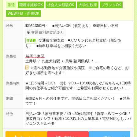
派遣
職種未経験OK
社会人未経験OK
大学生歓迎
ブランクOK
WEB登録・面接OK
時給1350円～ ■日払いOK（規定あり）※即日払い不可
給与
交通費別途支給あり
交通費全額支給 ■ガソリン代も全額支給（規定あ
交通費
り） ■無料駐車場もご相談ください
福岡市東区
勤務地
土井駅
/
九産大前駅
/
貝塚(福岡県)駅
/
…
＜選べる勤務地＞介護施設や病院 ※ご自宅の近くなど、お
好きな場所を選べます！
★1日5時間～OK！ （例）9:00～18:00のあいだ もちろん1日8時
勤務時間
間のお仕事もご紹介可能です！ご希望をお聞かせください！ ※
週最低15時間以上の勤務が必要です
短期2ヵ月～のお仕事です。開始日はご相談ください！ ★急募
期間
です！
日払いOK
/
履歴書不要
/
40～50代活躍中
/
副業・WワークOK
/
特徴
服装自由
/
シフト勤務
/
10名以上の大量募集
/
電話対応なし
/
パ
ソコンスキル不要