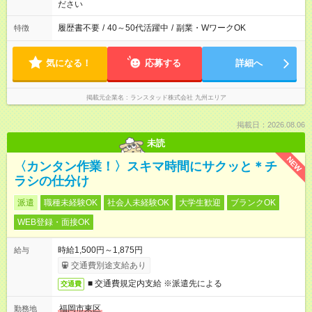
ださい
履歴書不要
/
40～50代活躍中
/
副業・WワークOK
特徴
気になる！
応募する
詳細へ
掲載元企業名
ランスタッド株式会社 九州エリア
掲載日：2026.08.06
未読
NEW
〈カンタン作業！〉スキマ時間にサクッと＊チ
ラシの仕分け
派遣
職種未経験OK
社会人未経験OK
大学生歓迎
ブランクOK
WEB登録・面接OK
時給1,500円～1,875円
給与
交通費別途支給あり
■ 交通費規定内支給 ※派遣先による
交通費
福岡市東区
勤務地