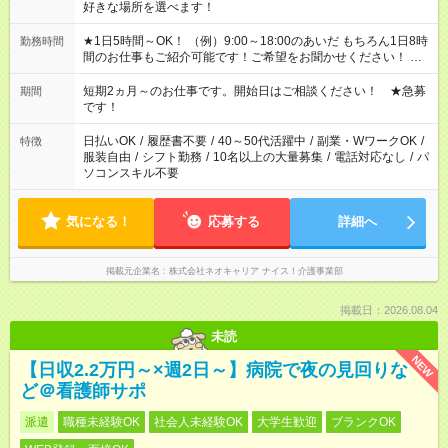
好きな場所を選べます！
★1日5時間～OK！ （例）9:00～18:00のあいだ もちろん1日8時
勤務時間
間のお仕事もご紹介可能です！ご希望をお聞かせください！ ★
家庭の都合でお休みが必要な場合も遠慮なくご相談ください。
※週最低15時間以上の勤務が必要です
短期2ヵ月～のお仕事です。開始日はご相談ください！ ★急募
期間
です！
日払いOK
/
履歴書不要
/
40～50代活躍中
/
副業・WワークOK
/
特徴
服装自由
/
シフト勤務
/
10名以上の大量募集
/
電話対応なし
/
パ
ソコンスキル不要
気になる！
応募する
詳細へ
掲載元企業名
株式会社ネオキャリア ナイス！介護事業部
掲載日：2026.08.04
未読
NEW
【日収2.2万円～×週2日～】病院で夜の見回りな
ど＠看護師サポ
派遣
職種未経験OK
社会人未経験OK
大学生歓迎
ブランクOK