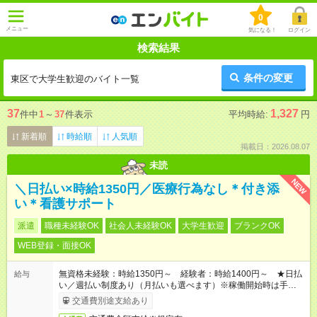
0
メニュー
気になる！
ログイン
検索結果
条件の変更
東区で大学生歓迎のバイト一覧
37
1,327
件中
1
～
37
件表示
平均時給:
円
新着順
時給順
人気順
掲載日：2026.08.07
未読
NEW
＼日払い×時給1350円／医療行為なし＊付き添
い＊看護サポート
派遣
職種未経験OK
社会人未経験OK
大学生歓迎
ブランクOK
WEB登録・面接OK
無資格未経験：時給1350円～ 経験者：時給1400円～ ★日払
給与
い／週払い制度あり（月払いも選べます）※稼働開始時は手続き
完了次第のお支払いとなります。
交通費別途支給あり