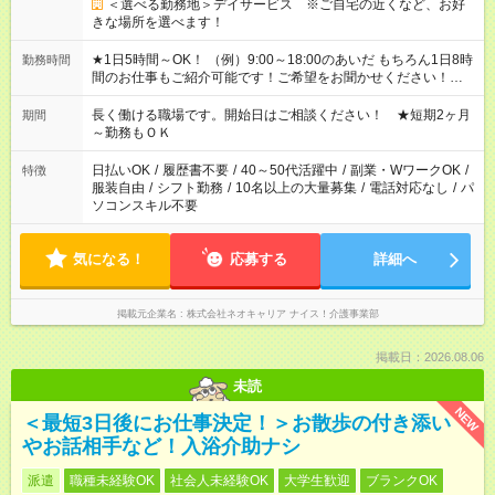
＜選べる勤務地＞デイサービス ※ご自宅の近くなど、お好
きな場所を選べます！
★1日5時間～OK！ （例）9:00～18:00のあいだ もちろん1日8時
勤務時間
間のお仕事もご紹介可能です！ご希望をお聞かせください！★家
庭の都合でお休みが必要な場合も遠慮なくご相談ください。 ※
週最低15時間以上の勤務が必要です
長く働ける職場です。開始日はご相談ください！ ★短期2ヶ月
期間
～勤務もＯＫ
日払いOK
/
履歴書不要
/
40～50代活躍中
/
副業・WワークOK
/
特徴
服装自由
/
シフト勤務
/
10名以上の大量募集
/
電話対応なし
/
パ
ソコンスキル不要
気になる！
応募する
詳細へ
掲載元企業名
株式会社ネオキャリア ナイス！介護事業部
掲載日：2026.08.06
未読
NEW
＜最短3日後にお仕事決定！＞お散歩の付き添い
やお話相手など！入浴介助ナシ
派遣
職種未経験OK
社会人未経験OK
大学生歓迎
ブランクOK