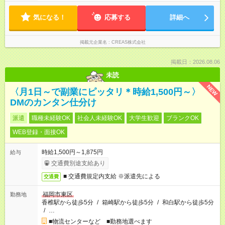
気になる！
応募する
詳細へ
掲載元企業名
CREAS株式会社
掲載日：2026.08.06
未読
NEW
〈月1日～で副業にピッタリ＊時給1,500円～〉
DMのカンタン仕分け
派遣
職種未経験OK
社会人未経験OK
大学生歓迎
ブランクOK
WEB登録・面接OK
時給1,500円～1,875円
給与
交通費別途支給あり
■ 交通費規定内支給 ※派遣先による
交通費
福岡市東区
勤務地
香椎駅から徒歩5分
/
箱崎駅から徒歩5分
/
和白駅から徒歩5分
/
…
■物流センターなど ■勤務地選べます