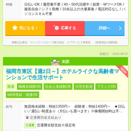
日払いOK
/
履歴書不要
/
40～50代活躍中
/
副業・WワークOK
/
特徴
服装自由
/
シフト勤務
/
10名以上の大量募集
/
電話対応なし
/
パ
ソコンスキル不要
気になる！
応募する
詳細へ
掲載元企業名
マンパワーグループ株式会社 ケアサービス事業部 （医療福祉介護関連）
掲載日：2026.08.07
未読
NEW
福岡市東区【週2日～】ホテルライクな高齢者マ
ンションで生活サポート
派遣
職種未経験OK
社会人未経験OK
大学生歓迎
ブランクOK
WEB登録・面接OK
無資格未経験：時給1350円～ 経験者：時給1400円～ ★日払
給与
い／週払い制度あり（月払いも選べます）※稼働開始時は手続き
完了次第のお支払いとなります。
交通費別途支給あり
交通費全額支給※規定有
交通費