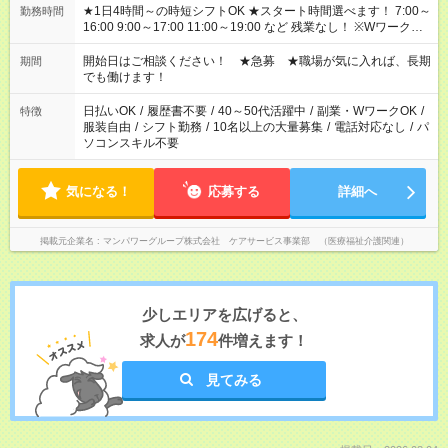
★1日4時間～の時短シフトOK ★スタート時間選べます！ 7:00～
勤務時間
16:00 9:00～17:00 11:00～19:00 など 残業なし！ ※Wワークの
場合、他のお仕事と合わせ週40時間超の就業はご案内できませ
ん ※法令に基づき、週20時間以上勤務は社会保険への加入対象
開始日はご相談ください！ ★急募 ★職場が気に入れば、長期
期間
となります ※労働者派遣法（日雇い派遣の原則禁止）により、
でも働けます！
短時間・短期間の就業はご案内が難しい場合があります
日払いOK
/
履歴書不要
/
40～50代活躍中
/
副業・WワークOK
/
特徴
服装自由
/
シフト勤務
/
10名以上の大量募集
/
電話対応なし
/
パ
ソコンスキル不要
気になる！
応募する
詳細へ
掲載元企業名
マンパワーグループ株式会社 ケアサービス事業部 （医療福祉介護関連）
少しエリアを広げると、
174
求人が
件増えます！
見てみる