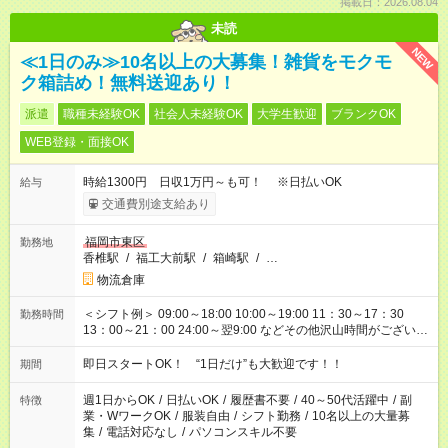
掲載日：2026.08.04
未読
NEW
≪1日のみ≫10名以上の大募集！雑貨をモクモ
ク箱詰め！無料送迎あり！
派遣
職種未経験OK
社会人未経験OK
大学生歓迎
ブランクOK
WEB登録・面接OK
時給1300円 日収1万円～も可！ ※日払いOK
給与
交通費別途支給あり
福岡市東区
勤務地
香椎駅
/
福工大前駅
/
箱崎駅
/
…
物流倉庫
＜シフト例＞ 09:00～18:00 10:00～19:00 11：30～17：30
勤務時間
13：00～21：00 24:00～翌9:00 などその他沢山時間がございま
す！
即日スタートOK！ “1日だけ”も大歓迎です！！
期間
週1日からOK
/
日払いOK
/
履歴書不要
/
40～50代活躍中
/
副
特徴
業・WワークOK
/
服装自由
/
シフト勤務
/
10名以上の大量募
集
/
電話対応なし
/
パソコンスキル不要