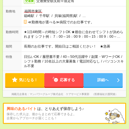
交通費全額支給※規定有
交通費
福岡市東区
勤務地
箱崎駅
/
千早駅
/
貝塚(福岡県)駅
/
…
≪勤務地が選べる≫病院でのお仕事です。
★1日4時間～の時短シフトOK ★都合に合わせてシフトが決めら
勤務時間
れます シフト例： 7：00～16：00 9：00～15：00 9：00～
18：00 11：00～20：00 など ※Wワークの場合、他のお仕事と
合わせ週40時間超の就業はご案内できません ※法令に基づき、
長期のお仕事です。開始日はご相談ください！ ★急募
期間
週20時間以上勤務は社会保険への加入対象となります ※労働者
派遣法（日雇い派遣の原則禁止）により、短時間・短期間の就
日払いOK
/
履歴書不要
/
40～50代活躍中
/
副業・WワークOK
/
特徴
業はご案内が難しい場合があります
シフト勤務
/
10名以上の大量募集
/
電話対応なし
/
パソコンスキ
ル不要
気になる！
応募する
詳細へ
掲載元企業名
マンパワーグループ株式会社 ケアサービス事業部 （医療福祉介護関連）
興味のあるバイト
は、とりあえず保存しよう♪
保存した求人は、後からまとめて応募できるよ。
企業からアプローチが届くことも！