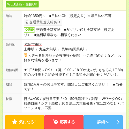
WEB登録・面接OK
時給1350円～ ■日払いOK（規定あり）※即日払い不可
給与
交通費別途支給あり
交通費全額支給 ■ガソリン代も全額支給（規定あ
交通費
り） ■無料駐車場もご相談ください
福岡市東区
勤務地
土井駅
/
九産大前駅
/
貝塚(福岡県)駅
/
…
＜選べる勤務地＞介護施設や病院 ※ご自宅の近くなど、お
好きな場所を選べます！
★1日5時間～OK！ （例）9:00～18:00のあいだ もちろん1日8時
勤務時間
間のお仕事もご紹介可能です！ご希望をお聞かせください！★家
庭の都合でお休みが必要な場合も遠慮なくご相談ください。 ※
週最低15時間以上の勤務が必要です
短期2ヵ月～のお仕事です。開始日はご相談ください！ ★急募
期間
です！
日払いOK
/
履歴書不要
/
40～50代活躍中
/
副業・WワークOK
/
特徴
服装自由
/
シフト勤務
/
10名以上の大量募集
/
電話対応なし
/
パ
ソコンスキル不要
気になる！
応募する
詳細へ