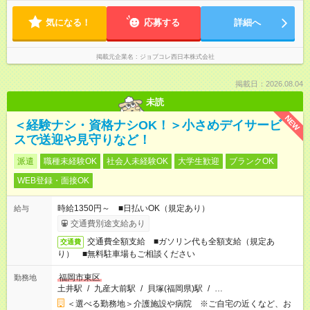
気になる！
応募する
詳細へ
掲載元企業名
ジョブコレ西日本株式会社
掲載日：2026.08.04
未読
NEW
＜経験ナシ・資格ナシOK！＞小さめデイサービ
スで送迎や見守りなど！
派遣
職種未経験OK
社会人未経験OK
大学生歓迎
ブランクOK
WEB登録・面接OK
時給1350円～ ■日払いOK（規定あり）
給与
交通費別途支給あり
交通費全額支給 ■ガソリン代も全額支給（規定あ
交通費
り） ■無料駐車場もご相談ください
福岡市東区
勤務地
土井駅
/
九産大前駅
/
貝塚(福岡県)駅
/
…
＜選べる勤務地＞介護施設や病院 ※ご自宅の近くなど、お