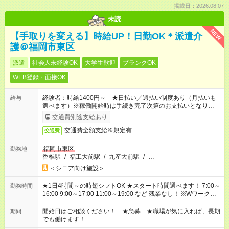
掲載日：2026.08.07
未読
NEW
【手取りを変える】時給UP！日勤OK＊派遣介
護＠福岡市東区
派遣
社会人未経験OK
大学生歓迎
ブランクOK
WEB登録・面接OK
経験者：時給1400円～ ★日払い／週払い制度あり（月払いも
給与
選べます）※稼働開始時は手続き完了次第のお支払いとなりま
す。
交通費別途支給あり
交通費全額支給※規定有
交通費
福岡市東区
勤務地
香椎駅
/
福工大前駅
/
九産大前駅
/
…
＜シニア向け施設＞
★1日4時間～の時短シフトOK ★スタート時間選べます！ 7:00～
勤務時間
16:00 9:00～17:00 11:00～19:00 など 残業なし！ ※Wワークの
場合、他のお仕事と合わせ週40時間超の就業はご案内できませ
ん ※法令に基づき、週20時間以上勤務は社会保険への加入対象
開始日はご相談ください！ ★急募 ★職場が気に入れば、長期
期間
となります ※労働者派遣法（日雇い派遣の原則禁止）により、
でも働けます！
短時間・短期間の就業はご案内が難しい場合があります