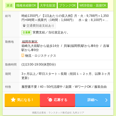
派遣
職種未経験OK
大学生歓迎
ブランクOK
WEB登録・面接OK
時給1350円／【1日あたりの収入例】月・火：9,788円＝1,350
給与
円×6時間＋残業代（1時間：1,688円） 水～金：8,100円＝
1,350円×6時間
交通費別途支給あり
実費支給／当社規定あり。
交通費
福岡市東区
勤務地
箱崎九大前駅から徒歩14分
/
貝塚(福岡県)駅から車6分
/
吉塚
駅から車9分
物流・ロジスティクス
(1)13:00-19:00(休憩0分)
勤務時間
3ヶ月以上／即日スタート～長期（初回１～２ヶ月、以降３ヶ月
期間
更新）
履歴書不要
/
40～50代活躍中
/
副業・WワークOK
/
服装自由
特徴
気になる！
応募する
詳細へ
掲載元企業名
ランスタッド株式会社 九州エリア