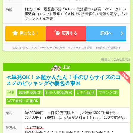
となります ※労働者派遣法（日雇い派遣の原則禁止）により、
短時間・短期間の就業はご案内が難しい場合があります
日払いOK
/
履歴書不要
/
40～50代活躍中
/
副業・WワークOK
/
特徴
服装自由
/
シフト勤務
/
10名以上の大量募集
/
電話対応なし
/
パ
ソコンスキル不要
気になる！
応募する
詳細へ
掲載元企業名
マンパワーグループ株式会社 ケアサービス事業部 （医療福祉介護関連）
掲載日：2026.08.05
未読
NEW
≪単発OK！≫超かんたん！手のひらサイズのコ
スメのピッキングや梱包＠東区
派遣
職種未経験OK
社会人未経験OK
大学生歓迎
ブランクOK
WEB登録・面接OK
時給1300円 ＊日収1万円以上！（※時給1300円×8時間＝
給与
10,400円）（※弊社は、翌日が給料日！しかも、100％支給なの
で働いた分がすぐにもらえる！）
福岡市東区
勤務地
博多駅から徒歩
/
千早駅から徒歩
/
名島駅から徒歩
/
…