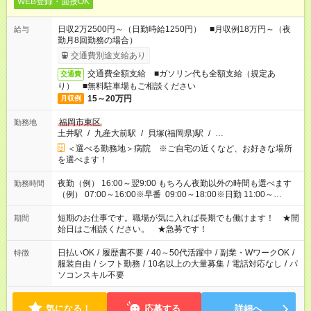
WEB登録・面接OK
日収2万2500円～（日勤時給1250円） ■月収例18万円～（夜
給与
勤月8回勤務の場合）
交通費別途支給あり
交通費全額支給 ■ガソリン代も全額支給（規定あ
交通費
り） ■無料駐車場もご相談ください
15～20万円
月収例
福岡市東区
勤務地
土井駅
/
九産大前駅
/
貝塚(福岡県)駅
/
…
＜選べる勤務地＞病院 ※ご自宅の近くなど、お好きな場所
を選べます！
夜勤（例） 16:00～翌9:00 もちろん夜勤以外の時間も選べます
勤務時間
（例） 07:00～16:00※早番 09:00～18:00※日勤 11:00～
20:00※遅番 ※時間は、固定・選べる施設もあるので、ご希望が
あれば調整できます！ ※シフト制。勤務地により実働時間が異
短期のお仕事です。職場が気に入れば長期でも働けます！ ★開
期間
なります。★家庭の都合でお休みが必要な場合も遠慮なくご相談
始日はご相談ください。 ★急募です！
ください。
日払いOK
/
履歴書不要
/
40～50代活躍中
/
副業・WワークOK
/
特徴
服装自由
/
シフト勤務
/
10名以上の大量募集
/
電話対応なし
/
パ
ソコンスキル不要
気になる！
応募する
詳細へ