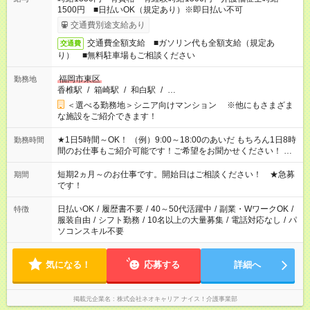
1500円 ■日払いOK（規定あり）※即日払い不可
交通費別途支給あり
交通費全額支給 ■ガソリン代も全額支給（規定あ
交通費
り） ■無料駐車場もご相談ください
福岡市東区
勤務地
香椎駅
/
箱崎駅
/
和白駅
/
…
＜選べる勤務地＞シニア向けマンション ※他にもさまざま
な施設をご紹介できます！
★1日5時間～OK！ （例）9:00～18:00のあいだ もちろん1日8時
勤務時間
間のお仕事もご紹介可能です！ご希望をお聞かせください！ ★
家庭の都合でお休みが必要な場合も遠慮なくご相談ください。
※週最低15時間以上の勤務が必要です
短期2ヵ月～のお仕事です。開始日はご相談ください！ ★急募
期間
です！
日払いOK
/
履歴書不要
/
40～50代活躍中
/
副業・WワークOK
/
特徴
服装自由
/
シフト勤務
/
10名以上の大量募集
/
電話対応なし
/
パ
ソコンスキル不要
気になる！
応募する
詳細へ
掲載元企業名
株式会社ネオキャリア ナイス！介護事業部