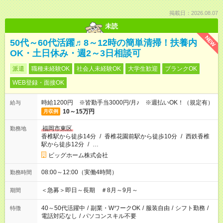
掲載日：2026.08.07
未読
NEW
50代～60代活躍♬8～12時の簡単清掃！扶養内
OK・土日休み・週2～3日相談可
派遣
職種未経験OK
社会人未経験OK
大学生歓迎
ブランクOK
WEB登録・面接OK
時給1200円 ※皆勤手当3000円/月♪ ※週払いOK！（規定有）
給与
10～15万円
月収例
福岡市東区
勤務地
香椎駅から徒歩14分
/
香椎花園前駅から徒歩10分
/
西鉄香椎
駅から徒歩12分
/
…
ビッグホーム株式会社
08:00～12:00（実働4時間）
勤務時間
＜急募＞即日～長期 ＃8月～9月～
期間
40～50代活躍中
/
副業・WワークOK
/
服装自由
/
シフト勤務
/
特徴
電話対応なし
/
パソコンスキル不要