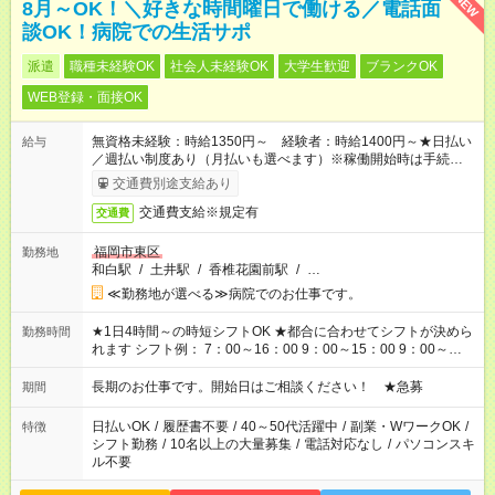
NEW
8月～OK！＼好きな時間曜日で働ける／電話面
談OK！病院での生活サポ
派遣
職種未経験OK
社会人未経験OK
大学生歓迎
ブランクOK
WEB登録・面接OK
無資格未経験：時給1350円～ 経験者：時給1400円～★日払い
給与
／週払い制度あり（月払いも選べます）※稼働開始時は手続き完
了次第のお支払いとなります。
交通費別途支給あり
交通費支給※規定有
交通費
福岡市東区
勤務地
和白駅
/
土井駅
/
香椎花園前駅
/
…
≪勤務地が選べる≫病院でのお仕事です。
★1日4時間～の時短シフトOK ★都合に合わせてシフトが決めら
勤務時間
れます シフト例： 7：00～16：00 9：00～15：00 9：00～
18：00 11：00～20：00 など ※Wワークの場合、他のお仕事と
合わせ週40時間超の就業はご案内できません ※法令に基づき、
長期のお仕事です。開始日はご相談ください！ ★急募
期間
週20時間以上勤務は社会保険への加入対象となります ※労働者
派遣法（日雇い派遣の原則禁止）により、短時間・短期間の就
日払いOK
/
履歴書不要
/
40～50代活躍中
/
副業・WワークOK
/
特徴
業はご案内が難しい場合があります
シフト勤務
/
10名以上の大量募集
/
電話対応なし
/
パソコンスキ
ル不要