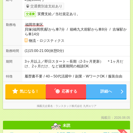
交通費別途支給あり
実費支給／当社規定あり。
交通費
福岡市東区
勤務地
貝塚(福岡県)駅から車7分
/
箱崎九大前駅から車8分
/
吉塚駅か
ら車14分
物流・ロジスティクス
(1)15:00-21:00(休憩0分)
勤務時間
3ヶ月以上／即日スタート～長期（2-3ヶ月更新） ＊1ヶ月だ
期間
け、2ヶ月だけ、など就業期間の相談OK
履歴書不要
/
40～50代活躍中
/
副業・WワークOK
/
服装自由
特徴
気になる！
応募する
詳細へ
掲載元企業名
ランスタッド株式会社 九州エリア
掲載日：2026.08.05
未読