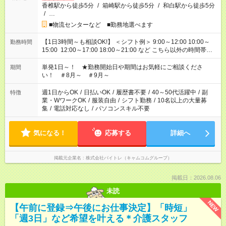
香椎駅から徒歩5分
/
箱崎駅から徒歩5分
/
和白駅から徒歩5分
/
…
■物流センターなど ■勤務地選べます
【1日3時間～も相談OK!】 ＜シフト例＞ 9:00～12:00 10:00～
勤務時間
15:00 12:00～17:00 18:00～21:00 など こちら以外の時間帯も
お気軽にご相談ください！
単発1日～！ ★勤務開始日や期間はお気軽にご相談くださ
期間
い！ ＃8月～ ＃9月～
週1日からOK
/
日払いOK
/
履歴書不要
/
40～50代活躍中
/
副
特徴
業・WワークOK
/
服装自由
/
シフト勤務
/
10名以上の大量募
集
/
電話対応なし
/
パソコンスキル不要
気になる！
応募する
詳細へ
掲載元企業名
株式会社バイトレ（キャムコムグループ）
掲載日：2026.08.06
未読
NEW
【午前に登録⇒午後にお仕事決定】「時短」
「週3日」など希望を叶える＊介護スタッフ