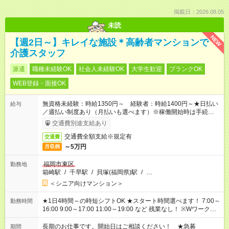
掲載日：2026.08.05
未読
NEW
【週2日～】キレイな施設＊高齢者マンションで
介護スタッフ
派遣
職種未経験OK
社会人未経験OK
大学生歓迎
ブランクOK
WEB登録・面接OK
無資格未経験：時給1350円～ 経験者：時給1400円～★日払い
給与
／週払い制度あり（月払いも選べます）※稼働開始時は手続き完
了次第のお支払いとなります。
交通費別途支給あり
交通費全額支給※規定有
交通費
～5万円
月収例
福岡市東区
勤務地
箱崎駅
/
千早駅
/
貝塚(福岡県)駅
/
…
＜シニア向けマンション＞
★1日4時間～の時短シフトOK ★スタート時間選べます！ 7:00～
勤務時間
16:00 9:00～17:00 11:00～19:00 など 残業なし！ ※Wワークの
場合、他のお仕事と合わせ週40時間超の就業はご案内できませ
ん ※法令に基づき、週20時間以上勤務は社会保険への加入対象
長期のお仕事です。開始日はご相談ください！ ★急募
期間