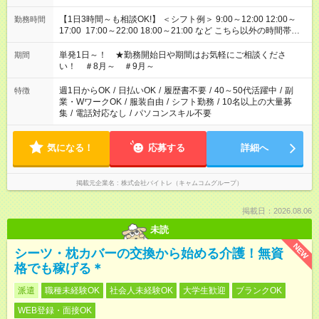
【1日3時間～も相談OK!】 ＜シフト例＞ 9:00～12:00 12:00～
勤務時間
17:00 17:00～22:00 18:00～21:00 など こちら以外の時間帯も
お気軽にご相談ください！
単発1日～！ ★勤務開始日や期間はお気軽にご相談くださ
期間
い！ ＃8月～ ＃9月～
週1日からOK
/
日払いOK
/
履歴書不要
/
40～50代活躍中
/
副
特徴
業・WワークOK
/
服装自由
/
シフト勤務
/
10名以上の大量募
集
/
電話対応なし
/
パソコンスキル不要
気になる！
応募する
詳細へ
掲載元企業名
株式会社バイトレ（キャムコムグループ）
掲載日：2026.08.06
未読
NEW
シーツ・枕カバーの交換から始める介護！無資
格でも稼げる＊
派遣
職種未経験OK
社会人未経験OK
大学生歓迎
ブランクOK
WEB登録・面接OK