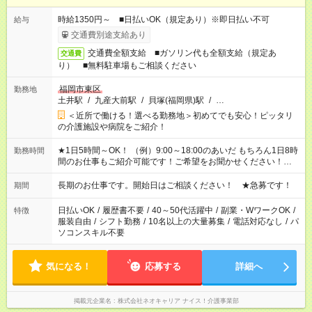
時給1350円～ ■日払いOK（規定あり）※即日払い不可
給与
交通費別途支給あり
交通費全額支給 ■ガソリン代も全額支給（規定あ
交通費
り） ■無料駐車場もご相談ください
福岡市東区
勤務地
土井駅
/
九産大前駅
/
貝塚(福岡県)駅
/
…
＜近所で働ける！選べる勤務地＞初めてでも安心！ピッタリ
の介護施設や病院をご紹介！
★1日5時間～OK！ （例）9:00～18:00のあいだ もちろん1日8時
勤務時間
間のお仕事もご紹介可能です！ご希望をお聞かせください！★家
庭の都合でお休みが必要な場合も遠慮なくご相談ください。 ※
週最低15時間以上の勤務が必要です
長期のお仕事です。開始日はご相談ください！ ★急募です！
期間
日払いOK
/
履歴書不要
/
40～50代活躍中
/
副業・WワークOK
/
特徴
服装自由
/
シフト勤務
/
10名以上の大量募集
/
電話対応なし
/
パ
ソコンスキル不要
気になる！
応募する
詳細へ
掲載元企業名
株式会社ネオキャリア ナイス！介護事業部