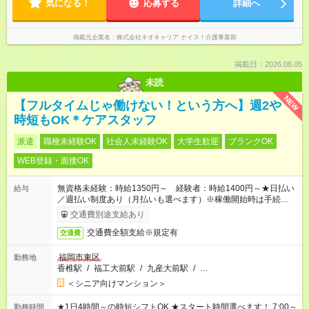
気になる！
応募する
詳細へ
掲載元企業名
株式会社ネオキャリア ナイス！介護事業部
掲載日：2026.08.05
未読
NEW
【フルタイムじゃ働けない！という方へ】週2や
時短もOK＊ケアスタッフ
派遣
職種未経験OK
社会人未経験OK
大学生歓迎
ブランクOK
WEB登録・面接OK
無資格未経験：時給1350円～ 経験者：時給1400円～★日払い
給与
／週払い制度あり（月払いも選べます）※稼働開始時は手続き完
了次第のお支払いとなります。
交通費別途支給あり
交通費全額支給※規定有
交通費
福岡市東区
勤務地
香椎駅
/
福工大前駅
/
九産大前駅
/
…
＜シニア向けマンション＞
★1日4時間～の時短シフトOK ★スタート時間選べます！ 7:00～
勤務時間