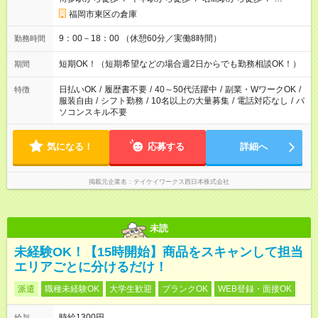
福岡市東区の倉庫
9：00－18：00 （休憩60分／実働8時間）
勤務時間
短期OK！（短期希望などの場合週2日からでも勤務相談OK！）
期間
日払いOK
/
履歴書不要
/
40～50代活躍中
/
副業・WワークOK
/
特徴
服装自由
/
シフト勤務
/
10名以上の大量募集
/
電話対応なし
/
パ
ソコンスキル不要
気になる！
応募する
詳細へ
掲載元企業名
テイケイワークス西日本株式会社
未読
未経験OK！【15時開始】商品をスキャンして担当
エリアごとに分けるだけ！
派遣
職種未経験OK
大学生歓迎
ブランクOK
WEB登録・面接OK
時給1300円
給与