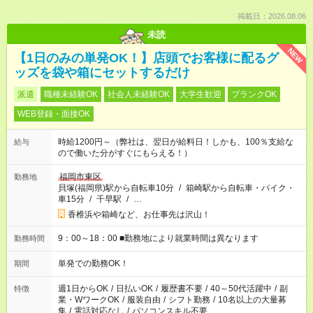
掲載日：2026.08.06
未読
NEW
【1日のみの単発OK！】店頭でお客様に配るグ
ッズを袋や箱にセットするだけ
派遣
職種未経験OK
社会人未経験OK
大学生歓迎
ブランクOK
WEB登録・面接OK
時給1200円～（弊社は、翌日が給料日！しかも、100％支給な
給与
ので働いた分がすぐにもらえる！）
福岡市東区
勤務地
貝塚(福岡県)駅から自転車10分
/
箱崎駅から自転車・バイク・
車15分
/
千早駅
/
…
香椎浜や箱崎など、お仕事先は沢山！
9：00～18：00 ■勤務地により就業時間は異なります
勤務時間
単発での勤務OK！
期間
週1日からOK
/
日払いOK
/
履歴書不要
/
40～50代活躍中
/
副
特徴
業・WワークOK
/
服装自由
/
シフト勤務
/
10名以上の大量募
集
/
電話対応なし
/
パソコンスキル不要