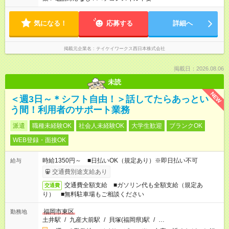
気になる！
応募する
詳細へ
掲載元企業名
テイケイワークス西日本株式会社
掲載日：2026.08.06
未読
NEW
＜週3日～＊シフト自由！＞話してたらあっとい
う間！利用者のサポート業務
派遣
職種未経験OK
社会人未経験OK
大学生歓迎
ブランクOK
WEB登録・面接OK
時給1350円～ ■日払いOK（規定あり）※即日払い不可
給与
交通費別途支給あり
交通費全額支給 ■ガソリン代も全額支給（規定あ
交通費
り） ■無料駐車場もご相談ください
福岡市東区
勤務地
土井駅
/
九産大前駅
/
貝塚(福岡県)駅
/
…