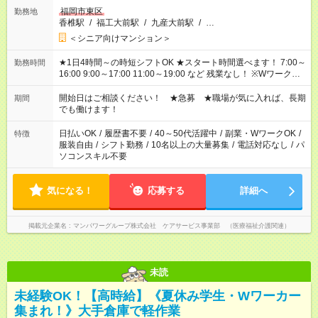
福岡市東区
勤務地
香椎駅
/
福工大前駅
/
九産大前駅
/
…
＜シニア向けマンション＞
★1日4時間～の時短シフトOK ★スタート時間選べます！ 7:00～
勤務時間
16:00 9:00～17:00 11:00～19:00 など 残業なし！ ※Wワークの
場合、他のお仕事と合わせ週40時間超の就業はご案内できませ
ん ※法令に基づき、週20時間以上勤務は社会保険への加入対象
開始日はご相談ください！ ★急募 ★職場が気に入れば、長期
期間
となります ※労働者派遣法（日雇い派遣の原則禁止）により、
でも働けます！
短時間・短期間の就業はご案内が難しい場合があります
日払いOK
/
履歴書不要
/
40～50代活躍中
/
副業・WワークOK
/
特徴
服装自由
/
シフト勤務
/
10名以上の大量募集
/
電話対応なし
/
パ
ソコンスキル不要
気になる！
応募する
詳細へ
掲載元企業名
マンパワーグループ株式会社 ケアサービス事業部 （医療福祉介護関連）
未読
未経験OK！【高時給】《夏休み学生・Wワーカー
集まれ！》大手倉庫で軽作業