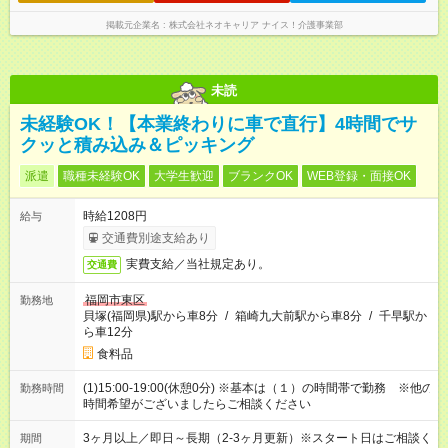
掲載元企業名
株式会社ネオキャリア ナイス！介護事業部
未読
未経験OK！【本業終わりに車で直行】4時間でサ
クッと積み込み＆ピッキング
派遣
職種未経験OK
大学生歓迎
ブランクOK
WEB登録・面接OK
時給1208円
給与
交通費別途支給あり
実費支給／当社規定あり。
交通費
福岡市東区
勤務地
貝塚(福岡県)駅から車8分
/
箱崎九大前駅から車8分
/
千早駅か
ら車12分
食料品
(1)15:00-19:00(休憩0分) ※基本は（１）の時間帯で勤務 ※他の
勤務時間
時間希望がございましたらご相談ください
3ヶ月以上／即日～長期（2-3ヶ月更新）※スタート日はご相談く
期間