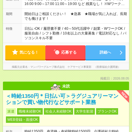
16:00 9:00～17:00 11:00～19:00 など 残業なし！ ※Wワークの
場合、他のお仕事と合わせ週40時間超の就業はご案内できませ
ん ※法令に基づき、週20時間以上勤務は社会保険への加入対象
開始日はご相談ください！ ★急募 ★職場が気に入れば、長期
期間
となります ※労働者派遣法（日雇い派遣の原則禁止）により、
でも働けます！
短時間・短期間の就業はご案内が難しい場合があります
日払いOK
/
履歴書不要
/
40～50代活躍中
/
副業・WワークOK
/
特徴
服装自由
/
シフト勤務
/
10名以上の大量募集
/
電話対応なし
/
パ
ソコンスキル不要
気になる！
応募する
詳細へ
掲載元企業名
マンパワーグループ株式会社 ケアサービス事業部 （医療福祉介護関連）
掲載日：2026.08.05
未読
NEW
＜時給1350円＊日払い可＞ラグジュアリーマン
ションで買い物代行などサポート業務
派遣
職種未経験OK
社会人未経験OK
大学生歓迎
ブランクOK
WEB登録・面接OK
時給1350円 有資格・有経験時給1500円 介護福祉士時給
給与