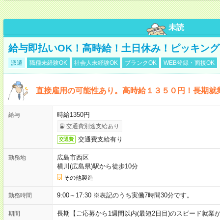
未読
給与即払いOK！高時給！土日休み！ピッキン
派遣
職種未経験OK
社会人未経験OK
ブランクOK
WEB登録・面接OK
直接雇用の可能性あり。高時給１３５０円！長期就
時給1350円
給与
交通費別途支給あり
交通費支給有り
交通費
広島市西区
勤務地
横川(広島県)駅から徒歩10分
その他製造
9:00～17:30 ※表記のうち実働7時間30分です。
勤務時間
長期【ご応募から1週間以内(最短2日目)のスピード就業
期間