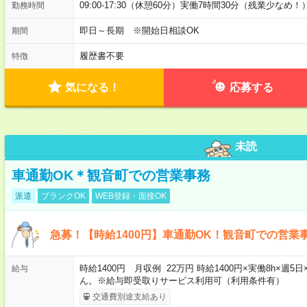
09:00-17:30（休憩60分）実働7時間30分（残業少なめ！
勤務時間
即日～長期 ※開始日相談OK
期間
履歴書不要
特徴
気になる！
応募する
未読
車通勤OK＊観音町での営業事務
派遣
ブランクOK
WEB登録・面接OK
急募！【時給1400円】車通勤OK！観音町での営業
時給1400円 月収例 22万円 時給1400円×実働8h×
給与
ん。※給与即受取りサービス利用可（利用条件有）
交通費別途支給あり