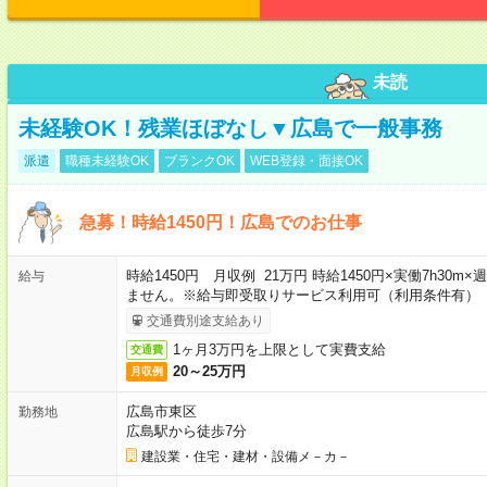
未読
未経験OK！残業ほぼなし▼広島で一般事務
派遣
職種未経験OK
ブランクOK
WEB登録・面接OK
急募！時給1450円！広島でのお仕事
時給1450円 月収例 21万円 時給1450円×実働7h30
給与
ません。※給与即受取りサービス利用可（利用条件有）
交通費別途支給あり
1ヶ月3万円を上限として実費支給
交通費
20～25万円
月収例
広島市東区
勤務地
広島駅から徒歩7分
建設業・住宅・建材・設備メ－カ－