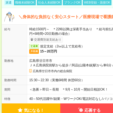
派遣
職種未経験OK
社会人未経験OK
ブランクOK
WEB登録・面接OK
＼身体的な負担なく安心スタート／医療現場で看護
時給1500円～ ＊22時以降は深夜手当あり ＊給与前払
給与
円×6時間×20日勤務の場合）
交通費別途支給あり
規定支給（2㎞以上で支給有）
交通費
15～20万円
月収例
広島県廿日市市
勤務地
ＪＡ広島病院前駅から徒歩
/
阿品(山陽本線)駅から車6分
広島県廿日市市内の総合病院
15:30～22:30（実働6時間 休憩60分）
勤務時間
＜急募＞即日～長期 ＊9月～10月～開始日相談OK！
期間
40～50代活躍中
/
副業・WワークOK
/
電話対応なし
/
パソコ
特徴
気になる！
応募する