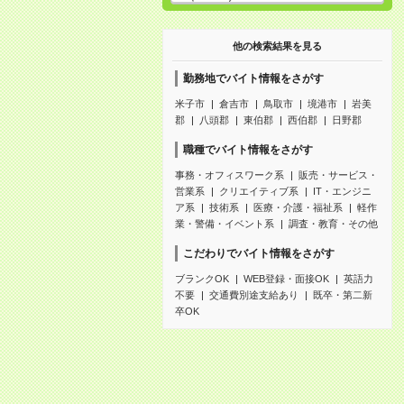
他の検索結果を見る
勤務地でバイト情報をさがす
米子市
倉吉市
鳥取市
境港市
岩美
郡
八頭郡
東伯郡
西伯郡
日野郡
職種でバイト情報をさがす
事務・オフィスワーク系
販売・サービス・
営業系
クリエイティブ系
IT・エンジニ
ア系
技術系
医療・介護・福祉系
軽作
業・警備・イベント系
調査・教育・その他
こだわりでバイト情報をさがす
ブランクOK
WEB登録・面接OK
英語力
不要
交通費別途支給あり
既卒・第二新
卒OK