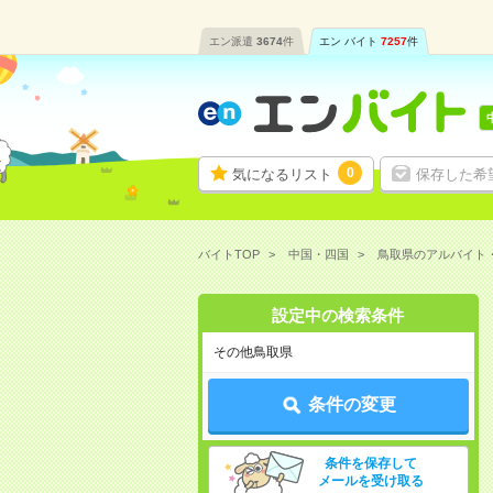
エン派遣
3674
件
エン バイト
7257
件
0
気になるリスト
保存した希
バイトTOP
中国・四国
鳥取県のアルバイト
設定中の検索条件
その他鳥取県
条件の変更
条件を保存して
メールを受け取る