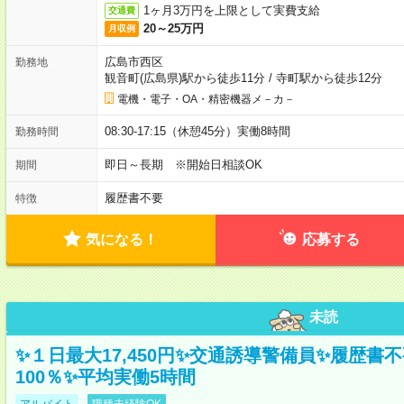
1ヶ月3万円を上限として実費支給
交通費
20～25万円
月収例
広島市西区
勤務地
観音町(広島県)駅から徒歩11分
/
寺町駅から徒歩12分
電機・電子・OA・精密機器メ－カ－
08:30-17:15（休憩45分）実働8時間
勤務時間
即日～長期 ※開始日相談OK
期間
履歴書不要
特徴
気になる！
応募する
未読
✨１日最大17,450円✨交通誘導警備員✨履歴書
100％✨平均実働5時間
アルバイト
職種未経験OK