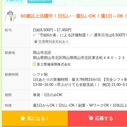
60歳以上活躍中！日払い・週払いOK！週1日～OK
日給8,500円～17,450円
給与
✅「守組6か条」による評価制度！✅ 通常日当は8,500
交通費別途支給あり
岡山市北区
勤務地
岡山県岡山市北区岡山県岡山市北区東古松４８０－２３（
富士警備保障株式会社
シフト制
勤務時間
1日あたりの実働時間：最大7時間15分/日 【完全シフト制】 例(
13:00~16:00（早上がりでも全額支給！） 例(3) 21:00
単発・1日のみOK
期間
週1日からOK / 日払いOK / 副業・WワークOK / 10名
特徴
気になる！
応募する